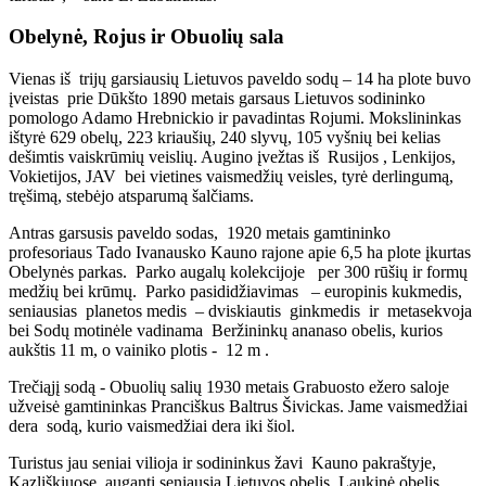
Obelynė, Rojus ir Obuolių sala
Vienas iš trijų garsiausių Lietuvos paveldo sodų – 14 ha plote buvo
įveistas prie Dūkšto 1890 metais garsaus Lietuvos sodininko
pomologo Adamo Hrebnickio ir pavadintas Rojumi. Mokslininkas
ištyrė 629 obelų, 223 kriaušių, 240 slyvų, 105 vyšnių bei kelias
dešimtis vaiskrūmių veislių. Augino įvežtas iš Rusijos , Lenkijos,
Vokietijos, JAV bei vietines vaismedžių veisles, tyrė derlingumą,
tręšimą, stebėjo atsparumą šalčiams.
Antras garsusis paveldo sodas, 1920 metais gamtininko
profesoriaus Tado Ivanausko Kauno rajone apie 6,5 ha plote įkurtas
Obelynės parkas. Parko augalų kolekcijoje per 300 rūšių ir formų
medžių bei krūmų. Parko pasididžiavimas – europinis kukmedis,
seniausias planetos medis – dviskiautis ginkmedis ir metasekvoja
bei Sodų motinėle vadinama Beržininkų ananaso obelis, kurios
aukštis 11 m, o vainiko plotis - 12 m .
Trečiąjį sodą - Obuolių salių 1930 metais Grabuosto ežero saloje
užveisė gamtininkas Pranciškus Baltrus Šivickas. Jame vaismedžiai
dera sodą, kurio vaismedžiai dera iki šiol.
Turistus jau seniai vilioja ir sodininkus žavi Kauno pakraštyje,
Kazliškiuose, auganti seniausia Lietuvos obelis. Laukinė obelis,