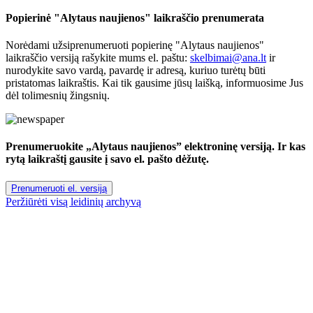
Popierinė "Alytaus naujienos" laikraščio prenumerata
Norėdami užsiprenumeruoti popierinę "Alytaus naujienos"
laikraščio versiją rašykite mums el. paštu:
skelbimai@ana.lt
ir
nurodykite savo vardą, pavardę ir adresą, kuriuo turėtų būti
pristatomas laikraštis. Kai tik gausime jūsų laišką, informuosime Jus
dėl tolimesnių žingsnių.
Prenumeruokite „Alytaus naujienos” elektroninę versiją. Ir kas
rytą laikraštį gausite į savo el. pašto dėžutę.
Prenumeruoti el. versiją
Peržiūrėti visą leidinių archyvą