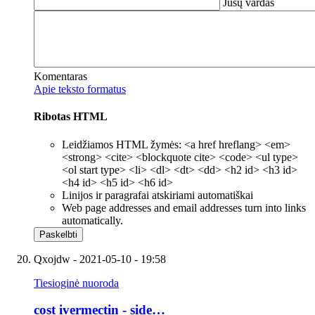
Jūsų vardas
Komentaras
Apie teksto formatus
Ribotas HTML
Leidžiamos HTML žymės: <a href hreflang> <em>
<strong> <cite> <blockquote cite> <code> <ul type>
<ol start type> <li> <dl> <dt> <dd> <h2 id> <h3 id>
<h4 id> <h5 id> <h6 id>
Linijos ir paragrafai atskiriami automatiškai
Web page addresses and email addresses turn into links
automatically.
Qxojdw
- 2021-05-10 - 19:58
Tiesioginė nuoroda
cost ivermectin - side…