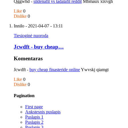
Qggwhd -
sildenafil vs tadalafil reddit
Mbmaux xixvgh
Like
0
Dislike
0
Innilo
- 2021-04-07 - 13:11
Tiesioginė nuoroda
Jcwdft - buy cheap…
Komentaras
Jcwdft -
buy cheap finasteride online
Ywvskj qiamgt
Like
0
Dislike
0
Pagination
First page
Ankstesnis puslapis
Puslapis
1
Puslapis
2
Puslapis
3