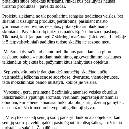
pritaikius šiuos objektus turistams, rinkai bus pasiūlytas naujas
turizmo produktas – paveldo sodai.
Projektu siekiama ne tik populiarinti senąsias tradicines veisles, bet
skatinti ir užaugintų produktų perdirbimą, pasiūlant maisto
gurmanams senovinius receptus, pritaikytus šiuolaikiniams
skoniams. Paveldo sodų turizmas padės išplėsti turizmo paslaugas.
Tikimasi, kad jau parengti 7 skirtingi maršrutai (Lietuvoje, Latvijoje
ir 5 tarpvalstybiniai) padidins turistų skaičių ne sezono metu.
Maršrutai dviračiu arba automobiliu bus pateikiami su pilnu
paslaugų paketu – nurodant maitinimo, apgyvendinimo paslaugas
teikiančius objektus bei pažymint kitus lankytinus objektus.
Septynis, aštuonis ir daugiau dešimtmečių skaičiuojančių
vaismedžių ieškoma senose sodybose, dvaruose, vienuolynuose,
tada mokslininkai bando nustatyti, kokios jie veislės.
Vyresnieji gerai prisimena Beržininkų ananaso veislės obuolius,
išsiskiriančius ypatingu aromatu, vertinami paprastieji antaniniai
obuoliai, kurie bene labiausiai tinka obuolių sūrių, džemų gamybai,
dar neužmiršta ir medumi kvepianti geltonoji slyva.
„Mūsų tikslas dalį senųjų sodų padaryti lankomais objektais, kad
senųjų sodų paveldu galėtų pasimėgauti ir mūsų šalies, ir užsienio
turistai“, – sakė L. Žabaliūnas.