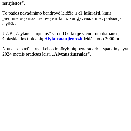
naujienos“.
To paties pavadinimo bendrovė leidžia ir
el. laikraštį,
kuris
prenumeruojamas Lietuvoje ir kitur, kur gyvena, dirba, poilsiauja
alytiškiai.
UAB „Alytaus naujienos“ yra ir Dzūkijoje vieno populiariausių
žiniasklaidos tinklapių
Alytausnaujienos.lt
leidėja nuo 2000 m.
Naujausias mūsų redakcijos ir kūrybinių bendradarbių spaudinys yra
2024 metais pradėtas leisti
„Alytaus žurnalas“.