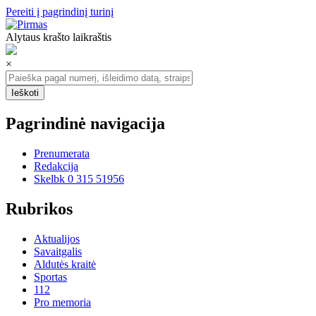
Pereiti į pagrindinį turinį
Alytaus krašto laikraštis
×
Pagrindinė navigacija
Prenumerata
Redakcija
Skelbk 0 315 51956
Rubrikos
Aktualijos
Savaitgalis
Aldutės kraitė
Sportas
112
Pro memoria