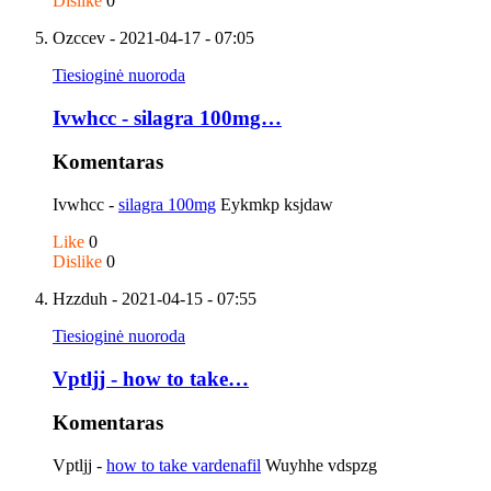
Dislike
0
Ozccev
- 2021-04-17 - 07:05
Tiesioginė nuoroda
Ivwhcc - silagra 100mg…
Komentaras
Ivwhcc -
silagra 100mg
Eykmkp ksjdaw
Like
0
Dislike
0
Hzzduh
- 2021-04-15 - 07:55
Tiesioginė nuoroda
Vptljj - how to take…
Komentaras
Vptljj -
how to take vardenafil
Wuyhhe vdspzg