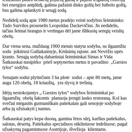
bei energijos antplūdį, galima pažaisti disko golfą bei futbolo golfą,
bus galima aplankyti ir senąjį sodą.
Nedidelį sodą apie 1980 metus pradėjo veisti sodybos šeimininko
Tado Survilos prosenelis Leopoldas Dackevičius. Jis nedidelis,
tačiau šeimai brangus ir vertingas dėl jame išlikusių senųjų veislių
obelų.
Dar viena sena, maždaug 1900 metais statyta sodyba, su ilgaamžiu
sodu įsikūrusi Gailiakaimyje, Kėdainių rajone. ant Nevėžio upės
kranto. Senąją sodybą dabartiniai šeimininkai Simas ir Vida
Šatkauskai nusipirko prieš septynerius metus ir pavadino „Garsios
tylos“ sodyba.
Senajam sodui plytinčiam 3 ha plote sodui – apie 80 metų, jame
auga 120 obelų, 18 kriaušių, yra slyvų ir trešnių.
Idėjų nestokojantys „ Garsios tylos“ sodybos šeimininkai po
ilgaamžių obelų šakomis planuoja įrengti lauko restoraną. Kol kas
svečiai mėgautis gurmaniškais patiekalais gali senojoje sodyboje
arba jų užsisakyti į namus.
Šatkauskai patys kepa duoną, gamina fetos sūrį, karštus patiekalus,
salotas, desertą. Patiekalus specialiuos stikliniuose indeliuose, pagal
užsakymą pagamintuose Austrijoje, išvežioja klientams.