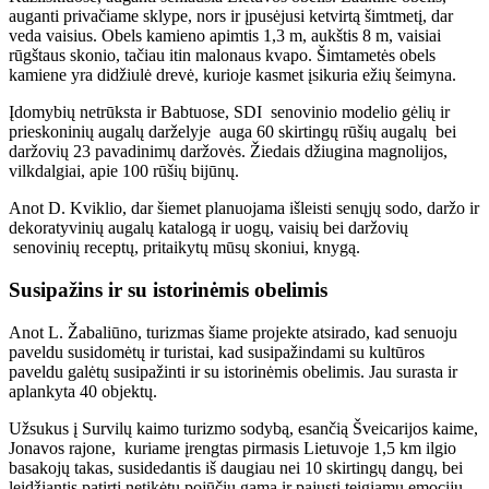
auganti privačiame sklype, nors ir įpusėjusi ketvirtą šimtmetį, dar
veda vaisius. Obels kamieno apimtis 1,3 m, aukštis 8 m, vaisiai
rūgštaus skonio, tačiau itin malonaus kvapo. Šimtametės obels
kamiene yra didžiulė drevė, kurioje kasmet įsikuria ežių šeimyna.
Įdomybių netrūksta ir Babtuose, SDI senovinio modelio gėlių ir
prieskoninių augalų darželyje auga 60 skirtingų rūšių augalų bei
daržovių 23 pavadinimų daržovės. Žiedais džiugina magnolijos,
vilkdalgiai, apie 100 rūšių bijūnų.
Anot D. Kviklio, dar šiemet planuojama išleisti senųjų sodo, daržo ir
dekoratyvinių augalų katalogą ir uogų, vaisių bei daržovių
senovinių receptų, pritaikytų mūsų skoniui, knygą.
Susipažins ir su istorinėmis obelimis
Anot L. Žabaliūno, turizmas šiame projekte atsirado, kad senuoju
paveldu susidomėtų ir turistai, kad susipažindami su kultūros
paveldu galėtų susipažinti ir su istorinėmis obelimis. Jau surasta ir
aplankyta 40 objektų.
Užsukus į Survilų kaimo turizmo sodybą, esančią Šveicarijos kaime,
Jonavos rajone, kuriame įrengtas pirmasis Lietuvoje 1,5 km ilgio
basakojų takas, susidedantis iš daugiau nei 10 skirtingų dangų, bei
leidžiantis patirti netikėtų pojūčių gamą ir pajusti teigiamų emocijų