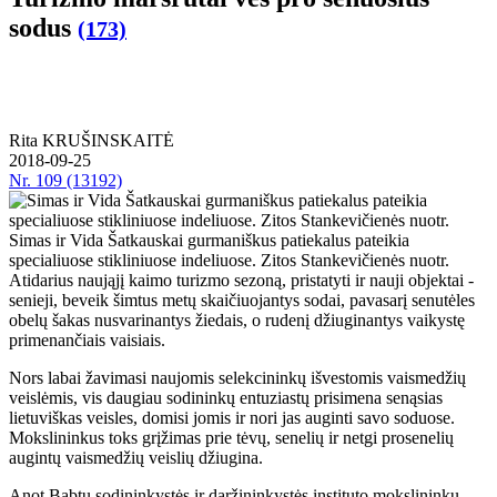
sodus
(173)
Rita KRUŠINSKAITĖ
2018-09-25
Nr.
109 (13192)
Simas ir Vida Šatkauskai gurmaniškus patiekalus pateikia
specialiuose stikliniuose indeliuose. Zitos Stankevičienės nuotr.
Atidarius naująjį kaimo turizmo sezoną, pristatyti ir nauji objektai -
senieji, beveik šimtus metų skaičiuojantys sodai, pavasarį senutėles
obelų šakas nusvarinantys žiedais, o rudenį džiuginantys vaikystę
primenančiais vaisiais.
Nors labai žavimasi naujomis selekcininkų išvestomis vaismedžių
veislėmis, vis daugiau sodininkų entuziastų prisimena senąsias
lietuviškas veisles, domisi jomis ir nori jas auginti savo soduose.
Mokslininkus toks grįžimas prie tėvų, senelių ir netgi prosenelių
augintų vaismedžių veislių džiugina.
Anot Babtų sodininkystės ir daržininkystės instituto mokslininkų,