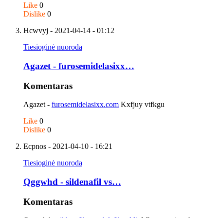
Like
0
Dislike
0
Hcwvyj
- 2021-04-14 - 01:12
Tiesioginė nuoroda
Agazet - furosemidelasixx…
Komentaras
Agazet -
furosemidelasixx.com
Kxfjuy vtfkgu
Like
0
Dislike
0
Ecpnos
- 2021-04-10 - 16:21
Tiesioginė nuoroda
Qggwhd - sildenafil vs…
Komentaras