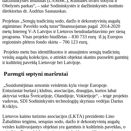
daržininkystės institutas (LAMMC), Rundalės dvaro sodyba ir
Obelynės parkas“, – sakė Sodininkystės ir daržininkystės instituto
direktorius dr. Audrius Sasnauskas.
Projektas „Senųjų tradicinių sodo, daržo ir dekoratyvinių augalų
atgimimas: Paveldo sodų turas“finansuojamas pagal 2014-2020
metų Interreg V-A Latvijos ir Lietuvos bendradarbiavimo per sieną
programa. Visas projekto biudžetas – 830 733 eurų iš jų Europos
regioninės plėtros fondo skirta – 706 123 eurų.
Projekto metu bus identifikuotos ir atnaujintos senųjų tradicinių
veislių augalų kolekcijos, o atrinkti objektai skatins puoselėti gamtinį
ir kultūrinį paveldą Lietuvoje bei Latvijoje.
Parengti septyni maršrutai
„Susidomėjimas senomis veislėmis kyla visoje Europoje.
Entuziastai buriasi į klubus, asociacijas, draugijas, kurios labai
aktyviai veikia Šveicarijoje, Olandijoje, Vokietijoje“, - teigė projekto
vadovas, SDI Sodininkystės technologijų skyriaus vedėjas Darius
Kviklys.
Lietuvos kaimo turizmo asociacijos (LKTA) prezidento Lino
Žabaliūno teigimu, senąsias sodo, daržo ir dekoratyvinių augalų
veisles kultivuojantys objektai yra gamtinis ir kultūrinis paveldas, o