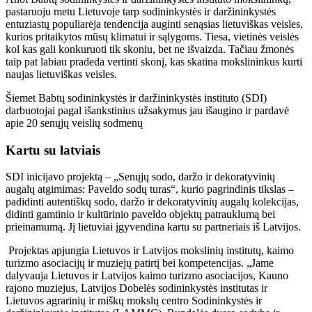
pastaruoju metu Lietuvoje tarp sodininkystės ir daržininkystės
entuziastų populiarėja tendencija auginti senąsias lietuviškas veisles,
kurios pritaikytos mūsų klimatui ir sąlygoms. Tiesa, vietinės veislės
kol kas gali konkuruoti tik skoniu, bet ne išvaizda. Tačiau žmonės
taip pat labiau pradeda vertinti skonį, kas skatina mokslininkus kurti
naujas lietuviškas veisles.
Šiemet Babtų sodininkystės ir daržininkystės instituto (SDI)
darbuotojai pagal išankstinius užsakymus jau išaugino ir pardavė
apie 20 senųjų veislių sodmenų
Kartu su latviais
SDI inicijavo projektą – „Senųjų sodo, daržo ir dekoratyvinių
augalų atgimimas: Paveldo sodų turas“, kurio pagrindinis tikslas –
padidinti autentiškų sodo, daržo ir dekoratyvinių augalų kolekcijas,
didinti gamtinio ir kultūrinio paveldo objektų patrauklumą bei
prieinamumą. Jį lietuviai įgyvendina kartu su partneriais iš Latvijos.
Projektas apjungia Lietuvos ir Latvijos mokslinių institutų, kaimo
turizmo asociacijų ir muziejų patirtį bei kompetencijas. „Jame
dalyvauja Lietuvos ir Latvijos kaimo turizmo asociacijos, Kauno
rajono muziejus, Latvijos Dobelės sodininkystės institutas ir
Lietuvos agrarinių ir miškų mokslų centro Sodininkystės ir