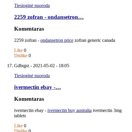
Tiesioginė nuoroda
2259 zofran - ondansetron…
Komentaras
2259 zofran -
ondansetron price
zofran generic canada
Like
0
Dislike
0
Gdbqpz
- 2021-05-02 - 18:05
Tiesioginė nuoroda
ivermectin ebay -…
Komentaras
ivermectin ebay -
ivermectin buy australia
ivermectin 3mg
tablets
Like
0
Dislike
0