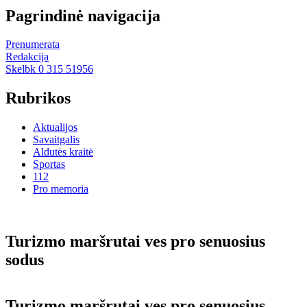
Pagrindinė navigacija
Prenumerata
Redakcija
Skelbk 0 315 51956
Rubrikos
Aktualijos
Savaitgalis
Aldutės kraitė
Sportas
112
Pro memoria
Turizmo maršrutai ves pro senuosius
sodus
Turizmo maršrutai ves pro senuosius