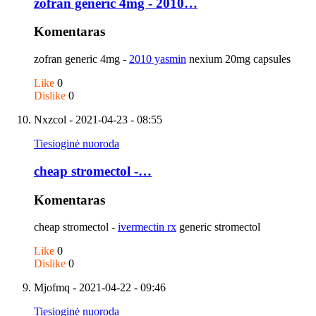
zofran generic 4mg - 2010…
Komentaras
zofran generic 4mg -
2010 yasmin
nexium 20mg capsules
Like
0
Dislike
0
Nxzcol
- 2021-04-23 - 08:55
Tiesioginė nuoroda
cheap stromectol -…
Komentaras
cheap stromectol -
ivermectin rx
generic stromectol
Like
0
Dislike
0
Mjofmq
- 2021-04-22 - 09:46
Tiesioginė nuoroda