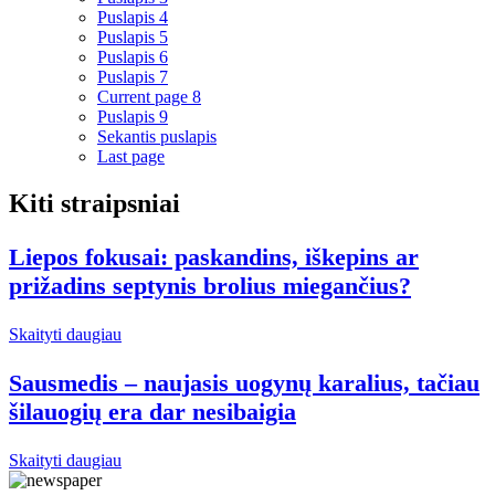
Puslapis
4
Puslapis
5
Puslapis
6
Puslapis
7
Current page
8
Puslapis
9
Sekantis puslapis
Last page
Kiti straipsniai
Liepos fokusai: paskandins, iškepins ar
prižadins septynis brolius miegančius?
Skaityti daugiau
Sausmedis – naujasis uogynų karalius, tačiau
šilauogių era dar nesibaigia
Skaityti daugiau