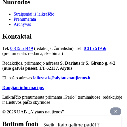
Nuorodos
Straipsniai iš laikraščio
Prenumerata
Archyvas
Kontaktai
Tel.
0 315 51449
(redakcija, žurnalistai). Tel.
0 315 51956
(prenumerata, reklama, skelbimai)
Redakcijos, priimamojo adresas
S. Dariaus ir S. Girėno g. 4-2
(nuo gatvės pusės), LT-62137, Alytus
El. pašto adresas
laikrastis@alytausnaujienos.lt
Daugiau informacijos
Laikraščio prenumerata priimama „Perlo“ terminaluose, redakcijoje
ir Lietuvos pašto skyriuose
© 2026 UAB „Alytaus naujienos"
Bottom footer
Sveiki. Kaip galime padėti?