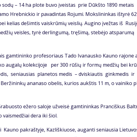
do sodų – 14 ha plote buvo įveistas prie Dūkšto 1890 metais
o Hrebnickio ir pavadintas Rojumi. Mokslininkas ištyrė 6
ei kelias dešimtis vaiskrūmių veislių. Augino įvežtas iš Rusij
smedžių veisles, tyrė derlingumą, tręšimą, stebėjo atsparumą
ais gamtininko profesoriaus Tado Ivanausko Kauno rajone 
rko augalų kolekcijoje per 300 rūšių ir formų medžių bei kr
dis, seniausias planetos medis – dviskiautis ginkmedis ir
eržininkų ananaso obelis, kurios aukštis 11 m, o vainiko pl
 Grabuosto ežero saloje užveisė gamtininkas Pranciškus Balt
 vaismedžiai dera iki šiol.
avi Kauno pakraštyje, Kazliškiuose, auganti seniausia Lietuvo