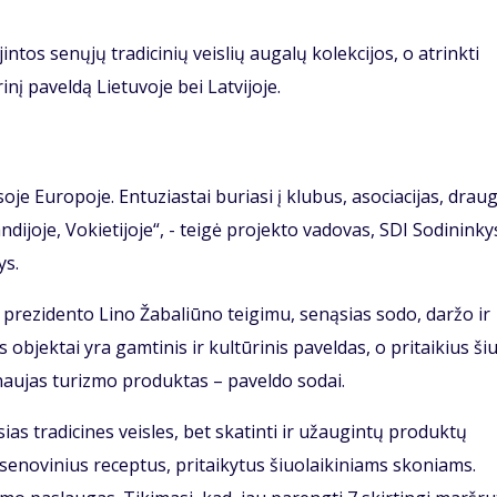
ntos senųjų tradicinių veislių augalų kolekcijos, o atrinkti
inį paveldą Lietuvoje bei Latvijoje.
je Europoje. Entuziastai buriasi į klubus, asociacijas, draug
landijoje, Vokietijoje“, - teigė projekto vadovas, SDI Sodininky
ys.
 prezidento Lino Žabaliūno teigimu, senąsias sodo, daržo ir
 objektai yra gamtinis ir kultūrinis paveldas, o pritaikius ši
 naujas turizmo produktas – paveldo sodai.
ias tradicines veisles, bet skatinti ir užaugintų produktų
enovinius receptus, pritaikytus šiuolaikiniams skoniams.