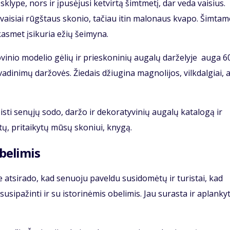
sklype, nors ir įpusėjusi ketvirtą šimtmetį, dar veda vaisius.
 vaisiai rūgštaus skonio, tačiau itin malonaus kvapo. Šimtam
kasmet įsikuria ežių šeimyna.
inio modelio gėlių ir prieskoninių augalų darželyje auga 6
adinimų daržovės. Žiedais džiugina magnolijos, vilkdalgiai, 
isti senųjų sodo, daržo ir dekoratyvinių augalų katalogą ir
tų, pritaikytų mūsų skoniui, knygą.
obelimis
 atsirado, kad senuoju paveldu susidomėtų ir turistai, kad
usipažinti ir su istorinėmis obelimis. Jau surasta ir aplanky