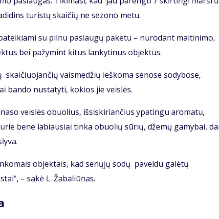
mo paslaugas. Tikimasi, kad jau parengti 7 skirtingi maršru
 padidins turistų skaičių ne sezono metu.
pateikiami su pilnu paslaugų paketu – nurodant maitinimo,
tus bei pažymint kitus lankytinus objektus.
ių skaičiuojančių vaismedžių ieškoma senose sodybose,
 bando nustatyti, kokios jie veislės.
naso veislės obuolius, išsiskiriančius ypatingu aromatu,
 kurie bene labiausiai tinka obuolių sūrių, džemų gamybai, da
slyva.
lankomais objektais, kad senųjų sodų paveldu galėtų
stai“, – sakė L. Žabaliūnas.
a