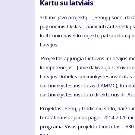
Kartu su latviais
SDI inicijavo projektą – „Senųjų sodo, dar
pagrindinis tikslas – padidinti autentiškų 
kultūrinio paveldo objektų patrauklumą bei
Latvijos.
Projektas apjungia Lietuvos ir Latvijos mok
kompetencijas. „Jame dalyvauja Lietuvos i
Latvijos Dobelės sodininkystės institutas 
daržininkystės institutas (LAMMC), Rundal
daržininkystės instituto direktorius dr. A
Projektas „Senųjų tradicinių sodo, daržo 
turas“finansuojamas pagal 2014-2020 metų
programa. Visas projekto biudžetas – 830 