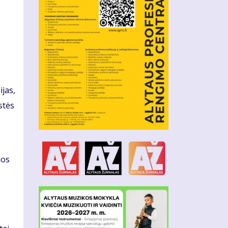
ijas,
stės
uos