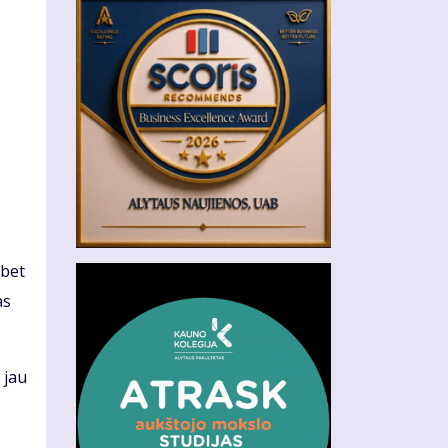
 bet
as
 jau