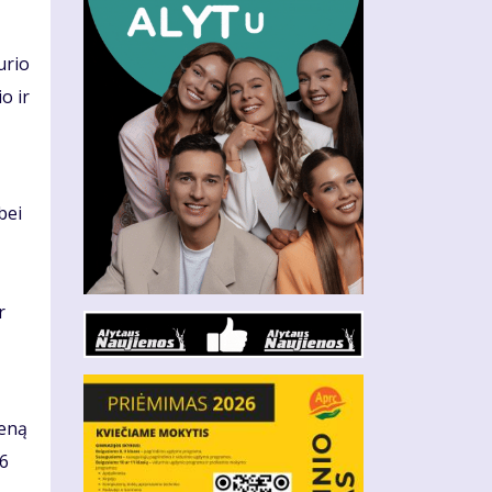
urio
o ir
bei
r
ieną
06