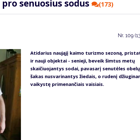
 pro senuosius sodus
(173)
Nr.
109 (1
Atidarius naująjį kaimo turizmo sezoną, prista
ir nauji objektai - senieji, beveik šimtus metų
skaičiuojantys sodai, pavasarį senutėles obelų
šakas nusvarinantys žiedais, o rudenį džiugina
vaikystę primenančiais vaisiais.