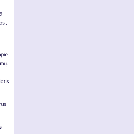
29
os ,
apie
ūmų.
otis
rus
s