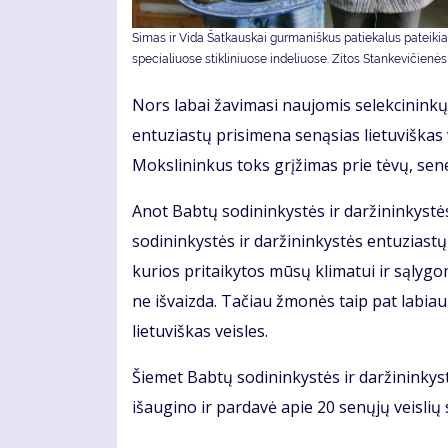
Simas ir Vida Šatkauskai gurmaniškus patiekalus pateikia
specialiuose stikliniuose indeliuose. Zitos Stankevičienės 
Nors labai žavimasi naujomis selekcininkų
entuziastų prisimena senąsias lietuviškas v
Mokslininkus toks grįžimas prie tėvų, sene
Anot Babtų sodininkystės ir daržininkystė
sodininkystės ir daržininkystės entuziastų 
kurios pritaikytos mūsų klimatui ir sąlygom
ne išvaizda. Tačiau žmonės taip pat labiau
lietuviškas veisles.
Šiemet Babtų sodininkystės ir daržininkys
išaugino ir pardavė apie 20 senųjų veisli