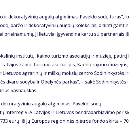
žo ir dekoratyvinių augalų atgimimas: Paveldo sodų turas“, k
sodo, daržo ir dekoratyvinių augalų kolekcijas, didinti gamtini
 prieinamumą. Jį lietuviai įgyvendina kartu su partneriais iš
slinių institutų, kaimo turizmo asociacijų ir muziejų patirtį 
r Latvijos kaimo turizmo asociacijos, Kauno rajono muziejus,
ir Lietuvos agrarinių ir miškų mokslų centro Sodininkystės ir
ės dvaro sodyba ir Obelynės parkas“, – sakė Sodininkystės i
udrius Sasnauskas.
ir dekoratyvinių augalų atgimimas: Paveldo sodų
 Interreg V-A Latvijos ir Lietuvos bendradarbiavimo per s
733 eurų iš jų Europos regioninės plėtros fondo skirta – 7