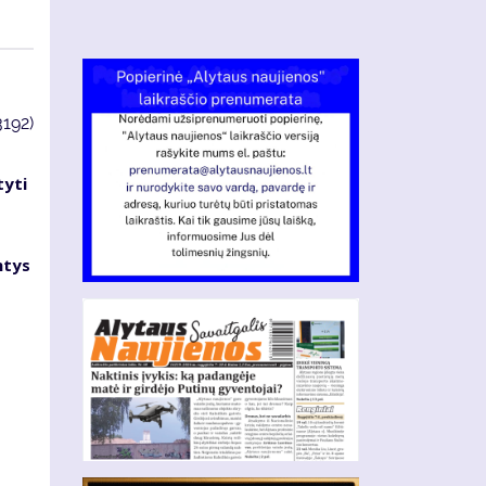
3192)
tyti
ntys