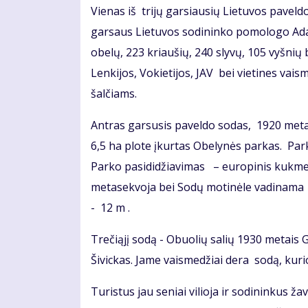
Vienas iš trijų garsiausių Lietuvos pavel
garsaus Lietuvos sodininko pomologo Adam
obelų, 223 kriaušių, 240 slyvų, 105 vyšnių b
Lenkijos, Vokietijos, JAV bei vietines vai
šalčiams.
Antras garsusis paveldo sodas, 1920 met
6,5 ha plote įkurtas Obelynės parkas. Pa
Parko pasididžiavimas – europinis kukme
metasekvoja bei Sodų motinėle vadinama B
- 12 m .
Trečiąjį sodą - Obuolių salių 1930 metais
Šivickas. Jame vaismedžiai dera sodą, kurio
Turistus jau seniai vilioja ir sodininkus ž