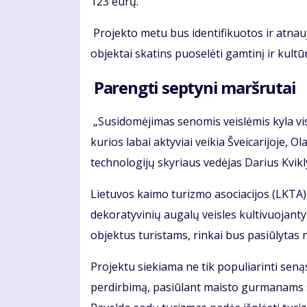
123 eurų.
Projekto metu bus identifikuotos ir atnauji
objektai skatins puoselėti gamtinį ir kultūr
Parengti septyni maršrutai
„Susidomėjimas senomis veislėmis kyla viso
kurios labai aktyviai veikia Šveicarijoje, O
technologijų skyriaus vedėjas Darius Kvikl
Lietuvos kaimo turizmo asociacijos (LKTA)
dekoratyvinių augalų veisles kultivuojantys
objektus turistams, rinkai bus pasiūlytas
Projektu siekiama ne tik populiarinti senąs
perdirbimą, pasiūlant maisto gurmanams s