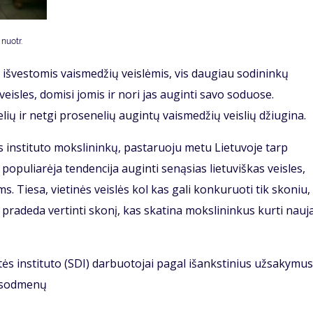
nuotr.
 išvestomis vaismedžių veislėmis, vis daugiau sodininkų
eisles, domisi jomis ir nori jas auginti savo soduose.
lių ir netgi prosenelių augintų vaismedžių veislių džiugina.
s instituto mokslininkų, pastaruoju metu Lietuvoje tarp
populiarėja tendencija auginti senąsias lietuviškas veisles,
s. Tiesa, vietinės veislės kol kas gali konkuruoti tik skoniu,
 pradeda vertinti skonį, kas skatina mokslininkus kurti nauj
tės instituto (SDI) darbuotojai pagal išankstinius užsakymus
ų sodmenų