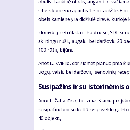
obelis. Laukinė obelis, auganti privačiame 
Obels kamieno apimtis 1,3 m, aukštis 8 m,
obels kamiene yra didžiulė drevė, kurioje 
Įdomybių netrūksta ir Babtuose, SDI senov
skirtingų rūšių augalų bei daržovių 23 pav
100 rūšių bijūnų.
Anot D. Kviklio, dar šiemet planuojama išle
uogų, vaisių bei daržovių senovinių recep
Susipažins ir su istorinėmis 
Anot L. Žabaliūno, turizmas šiame projekte
susipažindami su kultūros paveldu galėtų s
40 objektų.