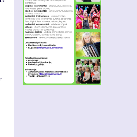
tai
r