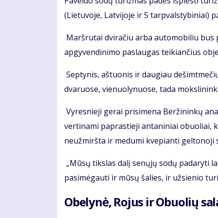
Paveldo sodų turizmas padės išplėsti turiz
(Lietuvoje, Latvijoje ir 5 tarpvalstybiniai)
Maršrutai dviračiu arba automobiliu bus 
apgyvendinimo paslaugas teikiančius objek
Septynis, aštuonis ir daugiau dešimtmeč
dvaruose, vienuolynuose, tada mokslininkai
Vyresnieji gerai prisimena Beržininkų ana
vertinami paprastieji antaniniai obuoliai,
neužmiršta ir medumi kvepianti geltonoji 
„Mūsų tikslas dalį senųjų sodų padaryti 
pasimėgauti ir mūsų šalies, ir užsienio turi
Obelynė, Rojus ir Obuolių sal