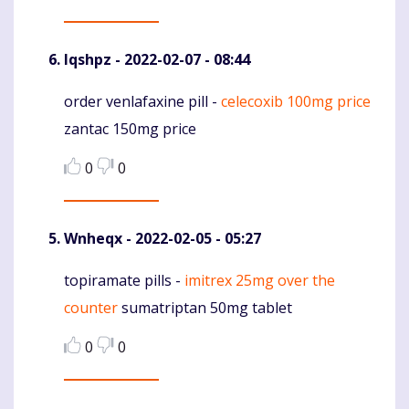
Iqshpz
- 2022-02-07 - 08:44
order venlafaxine pill -
celecoxib 100mg price
Komentaras
zantac 150mg price
0
0
Wnheqx
- 2022-02-05 - 05:27
topiramate pills -
imitrex 25mg over the
Komentaras
counter
sumatriptan 50mg tablet
0
0