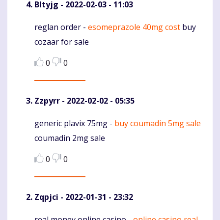
Bltyjg
- 2022-02-03 - 11:03
reglan order -
esomeprazole 40mg cost
buy
Komentaras
cozaar for sale
0
0
Zzpyrr
- 2022-02-02 - 05:35
generic plavix 75mg -
buy coumadin 5mg sale
Komentaras
coumadin 2mg sale
0
0
Zqpjci
- 2022-01-31 - 23:32
real money online casino -
online casino real