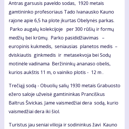
Antras garsusis paveldo sodas, 1920 metais
gamtininko profesoriaus Tado Ivanausko Kauno
rajone apie 6,5 ha plote įkurtas Obelynės parkas.
Parko augalų kolekcijoje per 300 rūšių ir formų
medžių bei krūmų. Parko pasididžiavimas –
europinis kukmedis, seniausias planetos medis –
dviskiautis ginkmedis ir metasekvoja bei Sodų
motinėle vadinama Beržininkų ananaso obelis,
kurios aukštis 11 m, o vainiko plotis - 12 m .
Trečiąjį sodą - Obuolių salių 1930 metais Grabuosto
ežero saloje užveisė gamtininkas Pranciškus
Baltrus Šivickas. Jame vaismedžiai dera sodą, kurio
vaismedžiai dera iki šiol.
Turistus jau seniai vilioja ir sodininkus žavi Kauno