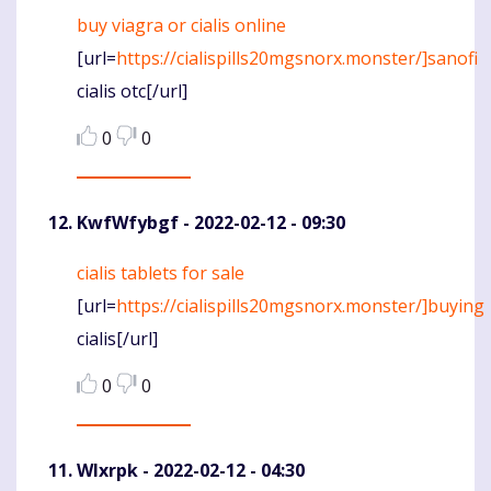
buy viagra or cialis online
Komentaras
[url=
https://cialispills20mgsnorx.monster/]sanofi
cialis otc[/url]
0
0
KwfWfybgf
- 2022-02-12 - 09:30
cialis tablets for sale
Komentaras
[url=
https://cialispills20mgsnorx.monster/]buying
cialis[/url]
0
0
Wlxrpk
- 2022-02-12 - 04:30