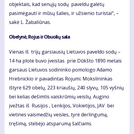
objektais, kad senųjų sodų paveldu galėtų
pasimėgauti ir mūsų šalies, ir užsienio turistai“, –
sakė L. Žabaliūnas.
Obelynė, Rojus ir Obuolių sala
Vienas iš trijų garsiausių Lietuvos paveldo sodų –
14 ha plote buvo įveistas prie Dūkšto 1890 metais
garsaus Lietuvos sodininko pomologo Adamo
Hrebnickio ir pavadintas Rojumi. Mokslininkas
ištyrė 629 obelų, 223 kriaušių, 240 slyvų, 105 vyšnių
bei kelias dešimtis vaiskrūmių veislių. Augino
įvežtas iš Rusijos , Lenkijos, Vokietijos, JAV bei
vietines vaismedžių veisles, tyrė derlingumą,
tręšimą, stebėjo atsparumą šalčiams.