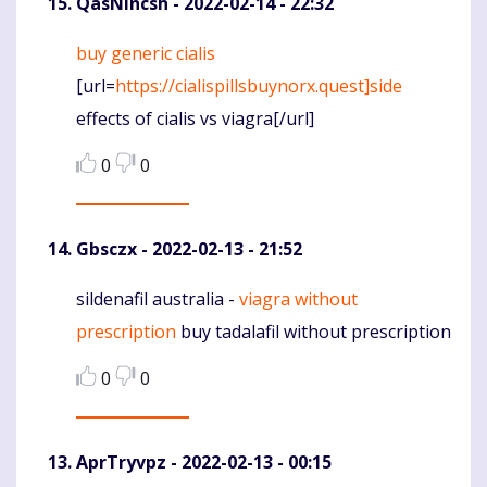
QasNincsh
- 2022-02-14 - 22:32
buy generic cialis
Komentaras
[url=
https://cialispillsbuynorx.quest]side
effects of cialis vs viagra[/url]
0
0
Gbsczx
- 2022-02-13 - 21:52
sildenafil australia -
viagra without
Komentaras
prescription
buy tadalafil without prescription
0
0
AprTryvpz
- 2022-02-13 - 00:15