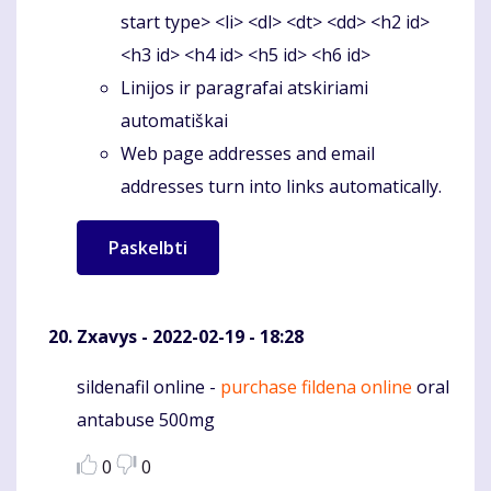
start type> <li> <dl> <dt> <dd> <h2 id>
<h3 id> <h4 id> <h5 id> <h6 id>
Linijos ir paragrafai atskiriami
automatiškai
Web page addresses and email
addresses turn into links automatically.
Zxavys
- 2022-02-19 - 18:28
sildenafil online -
purchase fildena online
oral
Komentaras
antabuse 500mg
0
0