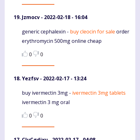
Jzmocv
- 2022-02-18 - 16:04
generic cephalexin -
buy cleocin for sale
order
Komentaras
erythromycin 500mg online cheap
0
0
Yezfsv
- 2022-02-17 - 13:24
buy ivermectin 3mg -
ivermectin 3mg tablets
Komentaras
ivermectin 3 mg oral
0
0
CluCgdjxu
- 2022-02-17 - 04:08