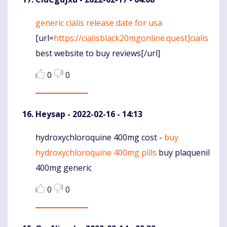
generic cialis release date for usa
Komentaras
[url=
https://cialisblack20mgonline.quest]cialis
best website to buy reviews[/url]
0
0
Heysap
- 2022-02-16 - 14:13
hydroxychloroquine 400mg cost -
buy
Komentaras
hydroxychloroquine 400mg pills
buy plaquenil
400mg generic
0
0