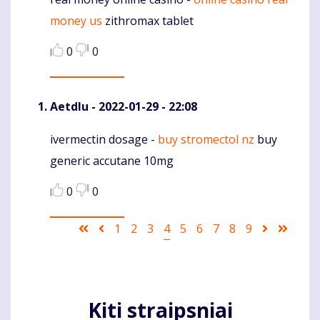
Komentaras
money us
zithromax tablet
0
0
Aetdlu
- 2022-01-29 - 22:08
ivermectin dosage -
buy stromectol nz
buy
Komentaras
generic accutane 10mg
0
0
Pagination
First
Ankstesnis
Puslapis
1
Puslapis
2
Puslapis
3
Current
4
Puslapis
5
Puslapis
6
Puslapis
7
Puslapis
8
Puslapis
9
Sekantis
Last
page
puslapis
page
puslapis
page
Kiti straipsniai