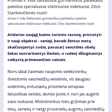
Simas ir Vida Šatkauskai gurmaniškus patiekalus pateikia
specialiuose stikliniuose indeliuose. Zitos Stankevičienės nuotr.
Atidarius naująjį kaimo turizmo sezoną, pristatyti
ir nauji objektai - senieji, beveik šimtus metų
skaičiuojantys sodai, pavasarį senutėles obelų
šakas nusvarinantys žiedais, o rudenį džiuginantys
vaikystę primenančiais vaisiais.
Nors labai žavimasi naujomis selekcininkų
išvestomis vaismedžių veislėmis, vis daugiau
sodininkų entuziastų prisimena senąsias
lietuviškas veisles, domisi jomis ir nori jas auginti
savo soduose. Mokslininkus toks grįžimas prie
tėvų, senelių ir netgi prosenelių augintų vaismedžių