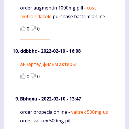
order augmentin 1000mg pill -
cost
Komentaras
metronidazole
purchase bactrim online
0
0
ddbbhc
- 2022-02-10 - 16:08
анчартед фильм актеры
Komentaras
0
0
Bbhqxu
- 2022-02-10 - 13:47
order propecia online -
valtrex 500mg us
Komentaras
order valtrex 500mg pill