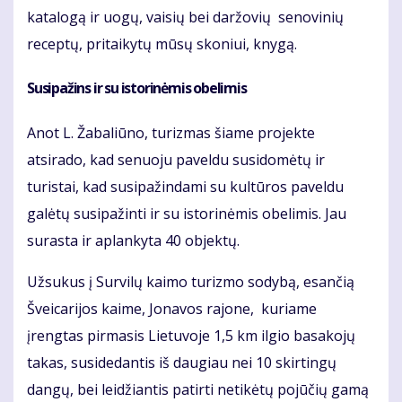
katalogą ir uogų, vaisių bei daržovių senovinių
receptų, pritaikytų mūsų skoniui, knygą.
Susipažins ir su istorinėmis obelimis
Anot L. Žabaliūno, turizmas šiame projekte
atsirado, kad senuoju paveldu susidomėtų ir
turistai, kad susipažindami su kultūros paveldu
galėtų susipažinti ir su istorinėmis obelimis. Jau
surasta ir aplankyta 40 objektų.
Užsukus į Survilų kaimo turizmo sodybą, esančią
Šveicarijos kaime, Jonavos rajone, kuriame
įrengtas pirmasis Lietuvoje 1,5 km ilgio basakojų
takas, susidedantis iš daugiau nei 10 skirtingų
dangų, bei leidžiantis patirti netikėtų pojūčių gamą