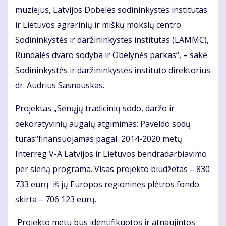
muziejus, Latvijos Dobelės sodininkystės institutas
ir Lietuvos agrarinių ir miškų mokslų centro
Sodininkystės ir daržininkystės institutas (LAMMC),
Rundalės dvaro sodyba ir Obelynės parkas“, – sakė
Sodininkystės ir daržininkystės instituto direktorius
dr. Audrius Sasnauskas.
Projektas „Senųjų tradicinių sodo, daržo ir
dekoratyvinių augalų atgimimas: Paveldo sodų
turas“finansuojamas pagal 2014-2020 metų
Interreg V-A Latvijos ir Lietuvos bendradarbiavimo
per sieną programa. Visas projekto biudžetas – 830
733 eurų iš jų Europos regioninės plėtros fondo
skirta – 706 123 eurų.
Projekto metu bus identifikuotos ir atnaujintos