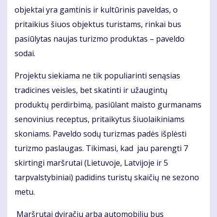
objektai yra gamtinis ir kultūrinis paveldas, o
pritaikius šiuos objektus turistams, rinkai bus
pasiūlytas naujas turizmo produktas – paveldo
sodai.
Projektu siekiama ne tik populiarinti senąsias
tradicines veisles, bet skatinti ir užaugintų
produktų perdirbimą, pasiūlant maisto gurmanams
senovinius receptus, pritaikytus šiuolaikiniams
skoniams. Paveldo sodų turizmas padės išplėsti
turizmo paslaugas. Tikimasi, kad jau parengti 7
skirtingi maršrutai (Lietuvoje, Latvijoje ir 5
tarpvalstybiniai) padidins turistų skaičių ne sezono
metu.
Maršrutai dviračiu arba automobiliu bus