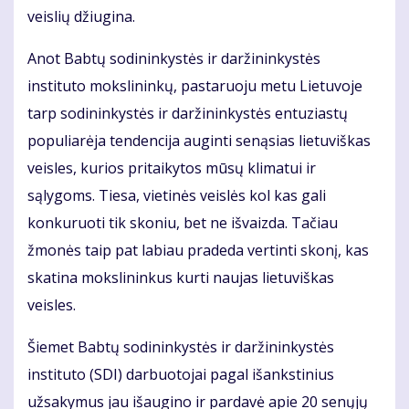
veislių džiugina.
Anot Babtų sodininkystės ir daržininkystės
instituto mokslininkų, pastaruoju metu Lietuvoje
tarp sodininkystės ir daržininkystės entuziastų
populiarėja tendencija auginti senąsias lietuviškas
veisles, kurios pritaikytos mūsų klimatui ir
sąlygoms. Tiesa, vietinės veislės kol kas gali
konkuruoti tik skoniu, bet ne išvaizda. Tačiau
žmonės taip pat labiau pradeda vertinti skonį, kas
skatina mokslininkus kurti naujas lietuviškas
veisles.
Šiemet Babtų sodininkystės ir daržininkystės
instituto (SDI) darbuotojai pagal išankstinius
užsakymus jau išaugino ir pardavė apie 20 senųjų