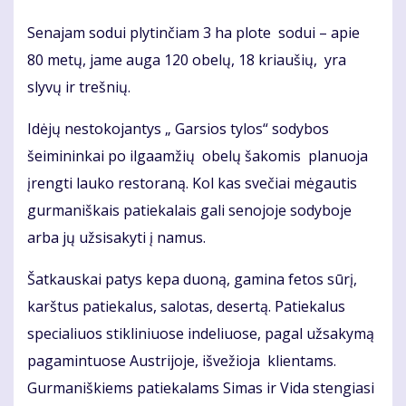
Senajam sodui plytinčiam 3 ha plote sodui – apie
80 metų, jame auga 120 obelų, 18 kriaušių, yra
slyvų ir trešnių.
Idėjų nestokojantys „ Garsios tylos“ sodybos
šeimininkai po ilgaamžių obelų šakomis planuoja
įrengti lauko restoraną. Kol kas svečiai mėgautis
gurmaniškais patiekalais gali senojoje sodyboje
arba jų užsisakyti į namus.
Šatkauskai patys kepa duoną, gamina fetos sūrį,
karštus patiekalus, salotas, desertą. Patiekalus
specialiuos stikliniuose indeliuose, pagal užsakymą
pagamintuose Austrijoje, išvežioja klientams.
Gurmaniškiems patiekalams Simas ir Vida stengiasi