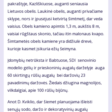
pakraštyje, Kazliškiuose, auganti seniausia
Lietuvos obelis. Laukinė obelis, auganti privačiame
sklype, nors ir įpusėjusi ketvirtą šimtmetį, dar veda
vaisius. Obels kamieno apimtis 1,3 m, aukštis 8 m,
vaisiai rūgštaus skonio, tačiau itin malonaus kvapo.
Šimtametės obels kamiene yra didžiulė drevė,
kurioje kasmet įsikuria ežių šeimyna.
Įdomybių netrūksta ir Babtuose, SDI senovinio
modelio gėlių ir prieskoninių augalų darželyje auga
60 skirtingų rūšių augalų bei daržovių 23
pavadinimų daržovės. Žiedais džiugina magnolijos,
vilkdalgiai, apie 100 rūšių bijūnų.
Anot D. Kviklio, dar šiemet planuojama išleisti
senųjų sodo, daržo ir dekoratyvinių augalų