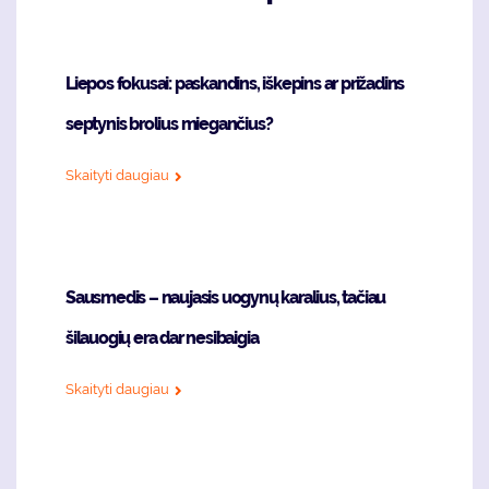
Liepos fokusai: paskandins, iškepins ar prižadins
septynis brolius miegančius?
Skaityti daugiau
Sausmedis – naujasis uogynų karalius, tačiau
šilauogių era dar nesibaigia
Skaityti daugiau