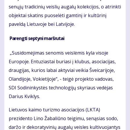
senųjų tradicinių veislių augalų kolekcijos, o atrinkti
objektai skatins puoselėti gamtinį ir kultūrinį
paveldą Lietuvoje bei Latvijoje.
Parengti septyni maršrutai
„Susidomėjimas senomis veislėmis kyla visoje
Europoje. Entuziastai buriasi į klubus, asociacijas,
draugijas, kurios labai aktyviai veikia Šveicarijoje,
Olandijoje, Vokietijoje“, - teigė projekto vadovas,
SDI Sodininkystės technologijų skyriaus vedėjas
Darius Kviklys.
Lietuvos kaimo turizmo asociacijos (LKTA)
prezidento Lino Žabaliūno teigimu, senąsias sodo,
daržo ir dekoratyvinių augalų veisles kultivuojantys