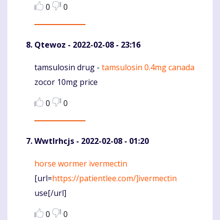
0
0
Qtewoz
- 2022-02-08 - 23:16
tamsulosin drug -
tamsulosin 0.4mg canada
Komentaras
zocor 10mg price
0
0
WwtIrhcjs
- 2022-02-08 - 01:20
horse wormer ivermectin
Komentaras
[url=
https://patientlee.com/]ivermectin
use[/url]
0
0