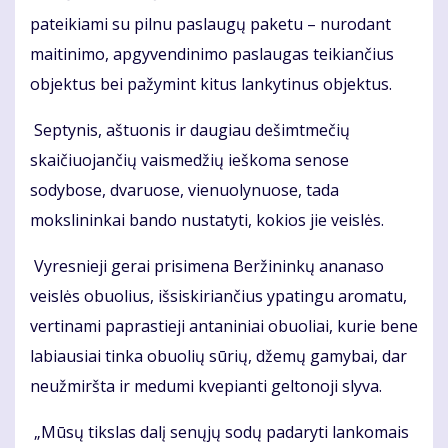
pateikiami su pilnu paslaugų paketu – nurodant
maitinimo, apgyvendinimo paslaugas teikiančius
objektus bei pažymint kitus lankytinus objektus.
Septynis, aštuonis ir daugiau dešimtmečių
skaičiuojančių vaismedžių ieškoma senose
sodybose, dvaruose, vienuolynuose, tada
mokslininkai bando nustatyti, kokios jie veislės.
Vyresnieji gerai prisimena Beržininkų ananaso
veislės obuolius, išsiskiriančius ypatingu aromatu,
vertinami paprastieji antaniniai obuoliai, kurie bene
labiausiai tinka obuolių sūrių, džemų gamybai, dar
neužmiršta ir medumi kvepianti geltonoji slyva.
„Mūsų tikslas dalį senųjų sodų padaryti lankomais