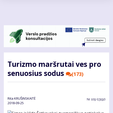
Pereiti
į
pagrindinį
turinį
Turizmo maršrutai ves pro
senuosius sodus
(173)
Rita KRUŠINSKAITĖ
Nr.
109 (13192)
2018-09-25