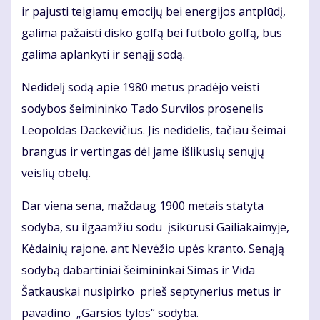
ir pajusti teigiamų emocijų bei energijos antplūdį,
galima pažaisti disko golfą bei futbolo golfą, bus
galima aplankyti ir senąjį sodą.
Nedidelį sodą apie 1980 metus pradėjo veisti
sodybos šeimininko Tado Survilos prosenelis
Leopoldas Dackevičius. Jis nedidelis, tačiau šeimai
brangus ir vertingas dėl jame išlikusių senųjų
veislių obelų.
Dar viena sena, maždaug 1900 metais statyta
sodyba, su ilgaamžiu sodu įsikūrusi Gailiakaimyje,
Kėdainių rajone. ant Nevėžio upės kranto. Senąją
sodybą dabartiniai šeimininkai Simas ir Vida
Šatkauskai nusipirko prieš septynerius metus ir
pavadino „Garsios tylos“ sodyba.