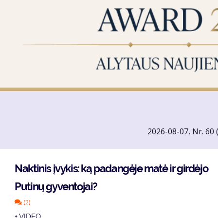
2026-08-07, Nr. 60 
Naktinis įvykis: ką padangėje matė ir girdėjo
Putinų gyventojai?
(2)
+ VIDEO