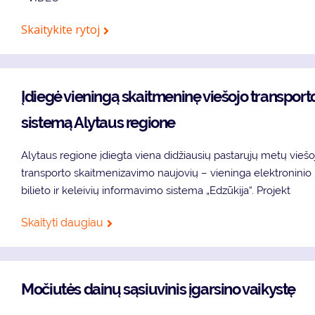
Skaitykite rytoj
Įdiegė vieningą skaitmeninę viešojo transport
sistemą Alytaus regione
Alytaus regione įdiegta viena didžiausių pastarųjų metų viešo
transporto skaitmenizavimo naujovių – vieninga elektroninio
bilieto ir keleivių informavimo sistema „Edzūkija“. Projekt
Skaityti daugiau
Močiutės dainų sąsiuvinis įgarsino vaikystę