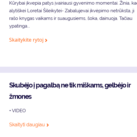
Kūrybai įkvepia patys įvairiausi gyvenimo momentai. Žinia, k
alytiškei Loretai Šileikytei- Zabalujevai įkvėpimo netrūksta, ji
rašo knygas vaikams ir suaugusiems, šoka, dainuoja. Tačiau
ypatinga...
Skaitykite rytoj
Skubėjo į pagalbą ne tik miškams, gelbėjo ir
žmones
+ VIDEO
Skaityti daugiau