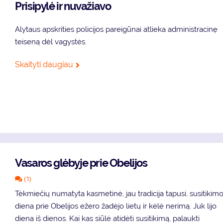
Prisipylė ir nuvažiavo
Alytaus apskrities policijos pareigūnai atlieka administracinę
teiseną dėl vagystės.
Skaityti daugiau
Vasaros glėbyje prie Obelijos
(1)
Tėkmiečių numatyta kasmetinė, jau tradicija tapusi, susitikim
diena prie Obelijos ežero žadėjo lietų ir kėlė nerimą. Juk lijo
diena iš dienos. Kai kas siūlė atidėti susitikimą, palaukti