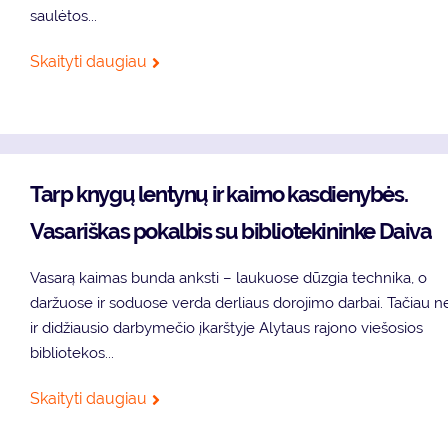
saulėtos...
Skaityti daugiau
Tarp knygų lentynų ir kaimo kasdienybės.
Vasariškas pokalbis su bibliotekininke Daiva
Vasarą kaimas bunda anksti – laukuose dūzgia technika, o
daržuose ir soduose verda derliaus dorojimo darbai. Tačiau n
ir didžiausio darbymečio įkarštyje Alytaus rajono viešosios
bibliotekos...
Skaityti daugiau