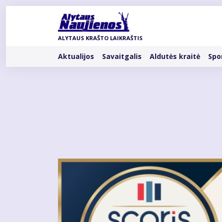
Pereiti
į
pagrindinį
ALYTAUS KRAŠTO LAIKRAŠTIS
turinį
Rubrikos
Aktualijos
Savaitgalis
Aldutės kraitė
Spo