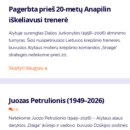
Pagerbta prieš 20-metų Anapilin
iškeliavusi trenerė
Alytuje surengtas Dalios Jurkonytės (1958–2006) atminimo
turnyras. Šios nusipelniusios Lietuvos krepšinio trenerės,
buvusios Alytaus moterų krepšinio komandos „Snaigė“
strategės netekome prieš 20...
Skaityti daugiau
Juozas Petrulionis (1949–2026)
(1)
Netekome Juozo Petrulionio (1949–2026) – Alytaus alaus
daryklos „Daiga“ įkūrėjo ir vadovo, buvusio Dzūkijos sostinės