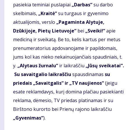
pasiekia teminiai puslapiai
„Darbas“
su darbo
skelbimais,
„Kraitė“
su turgaus ir gyvenimo
aktualijomis,
verslo
„Pagaminta Alytuje,
Dzūkijoje, Pietų Lietuvoje“
bei
„Sveiki!“
apie
mediciną ir sveikatą. Be to, kelis kartus per metus
prenumeratorius apdovanojame ir papildomais,
jums kol kas nieko nekainuojančiais spaudiniais, t.
y.
„Alytaus žurnalu“
ir laikraščiu
„Jūsų sveikatai“.
Su savaitgalio laikraščiu
spausdinamas
su
priedais „Savaitgalis“ ir „TV naujienos“
(jeigu
esate reklamdavys, kurį domina plačiau pasiekianti
reklama, dėmesio, TV priedas platinamas ir su
Birštono kurorto bei Prienų rajono laikraščiu
„Gyvenimas“
).