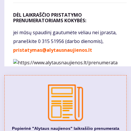
DĖL LAIKRAŠČIO PRISTATYMO
PRENUMERATORIAMS KOKYBĖS:
jei mūsų spaudinį gautumėte vėliau nei įprasta,
praneškite 0 315 51956 (darbo dienomis),
pristatymas@alytausnaujienos.lt
Popierinė "Alytaus naujienos" laikraščio prenumerata