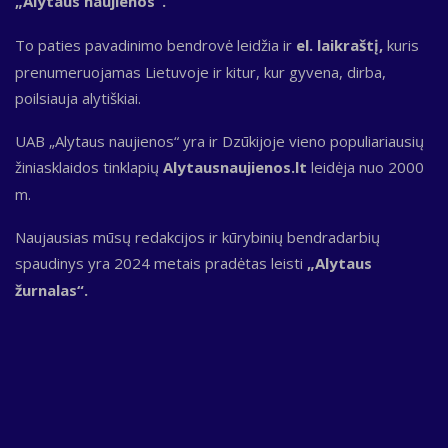
„Alytaus naujienos“.
To paties pavadinimo bendrovė leidžia ir
el. laikraštį,
kuris
prenumeruojamas Lietuvoje ir kitur, kur gyvena, dirba,
poilsiauja alytiškiai.
UAB „Alytaus naujienos“ yra ir Dzūkijoje vieno populiariausių
žiniasklaidos tinklapių
Alytausnaujienos.lt
leidėja nuo 2000
m.
Naujausias mūsų redakcijos ir kūrybinių bendradarbių
spaudinys yra 2024 metais pradėtas leisti
„Alytaus
žurnalas“.