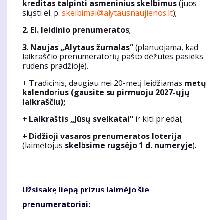
kreditas talpinti asmeninius skelbimus
(juos
siųsti el. p.
skelbimai@alytausnaujienos.lt
);
2. El. leidinio prenumeratos
;
3. Naujas „Alytaus žurnalas“
(planuojama, kad
laikraščio prenumeratorių pašto dėžutes pasieks
rudens pradžioje).
+
Tradicinis, daugiau nei 20-metį leidžiamas
metų
kalendorius (gausite su pirmuoju 2027-ųjų
laikraščiu);
+ Laikraštis „Jūsų sveikatai“
ir kiti priedai;
+ Didžioji vasaros prenumeratos loterija
(laimėtojus
skelbsime rugsėjo 1 d. numeryje
).
Užsisakę liepą prizus laimėjo šie
prenumeratoriai: