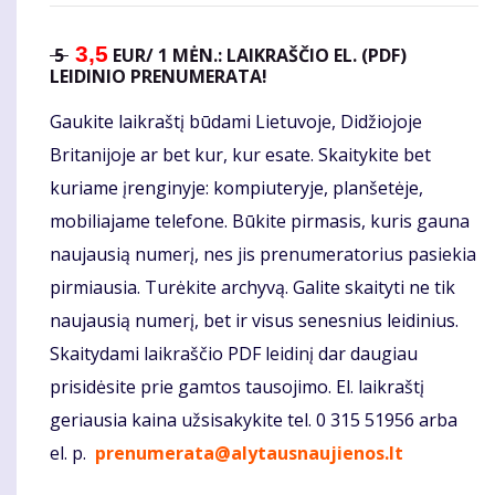
3,5
5
EUR/ 1 MĖN.: LAIKRAŠČIO EL. (PDF)
LEIDINIO PRENUMERATA!
Gaukite laikraštį būdami Lietuvoje, Didžiojoje
Britanijoje ar bet kur, kur esate. Skaitykite bet
kuriame įrenginyje: kompiuteryje, planšetėje,
mobiliajame telefone. Būkite pirmasis, kuris gauna
naujausią numerį, nes jis prenumeratorius pasiekia
pirmiausia. Turėkite archyvą. Galite skaityti ne tik
naujausią numerį, bet ir visus senesnius leidinius.
Skaitydami laikraščio PDF leidinį dar daugiau
prisidėsite prie gamtos tausojimo. El. laikraštį
geriausia kaina užsisakykite tel. 0 315 51956 arba
el. p.
prenumerata@alytausnaujienos.lt