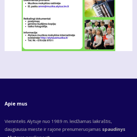
Apie mus
Vienintelis Alytuje nuo 1989 m. leidžiamas laikraštis,
daugiausia mieste ir rajone prenumeruojamas
spaudinys