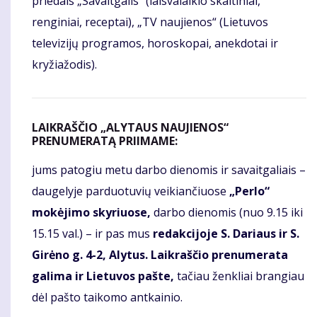
priedais „Savaitgalis“ (laisvalaikio skaitiniai,
renginiai, receptai), „TV naujienos“ (Lietuvos
televizijų programos, horoskopai, anekdotai ir
kryžiažodis).
LAIKRAŠČIO „ALYTAUS NAUJIENOS“
PRENUMERATĄ PRIIMAME:
jums patogiu metu darbo dienomis ir savaitgaliais –
daugelyje parduotuvių veikiančiuose
„Perlo“
mokėjimo skyriuose,
darbo dienomis (nuo 9.15 iki
15.15 val.) – ir pas mus
redakcijoje S. Dariaus ir S.
Girėno g. 4-2, Alytus. Laikraščio prenumerata
galima ir Lietuvos pašte,
tačiau ženkliai brangiau
dėl pašto taikomo antkainio.