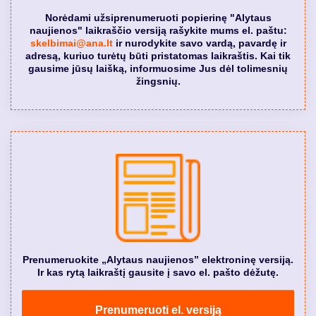
Norėdami užsiprenumeruoti popierinę "Alytaus
naujienos" laikraščio versiją rašykite mums el. paštu:
skelbimai@ana.lt
ir nurodykite savo vardą, pavardę ir
adresą, kuriuo turėtų būti pristatomas laikraštis. Kai tik
gausime jūsų laišką, informuosime Jus dėl tolimesnių
žingsnių.
Prenumeruokite „Alytaus naujienos” elektroninę versiją.
Ir kas rytą laikraštį gausite į savo el. pašto dėžutę.
Prenumeruoti el. versiją