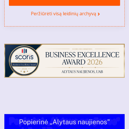
Peržiūrėti visą leidinių archyvą