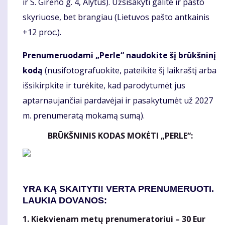
ir S. Girėno g. 4, Alytus). Užsisakyti galite ir pašto
skyriuose, bet brangiau (Lietuvos pašto antkainis
+12 proc.).
Prenumeruodami „Perle“ naudokite šį brūkšninį
kodą
(nusifotografuokite, pateikite šį laikraštį arba
išsikirpkite ir turėkite, kad parodytumėt jus
aptarnaujančiai pardavėjai ir pasakytumėt už 2027
m. prenumeratą mokamą sumą).
BRŪKŠNINIS KODAS MOKĖTI „PERLE“:
YRA KĄ SKAITYTI! VERTA PRENUMERUOTI.
LAUKIA DOVANOS:
1. Kiekvienam metų prenumeratoriui – 30 Eur