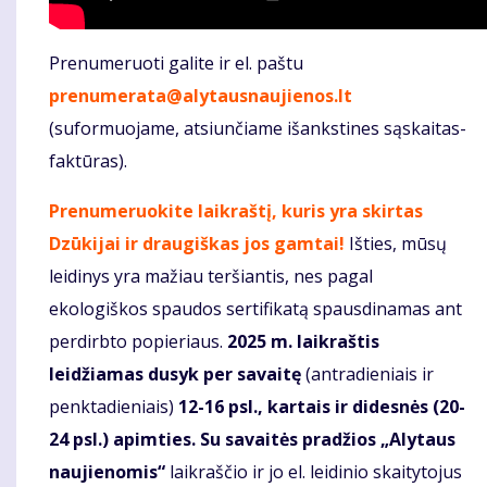
Prenumeruoti galite ir el. paštu
prenumerata@alytausnaujienos.lt
(suformuojame, atsiunčiame išankstines sąskaitas-
faktūras).
Prenumeruokite laikraštį, kuris yra skirtas
Dzūkijai ir draugiškas jos gamtai!
Išties, mūsų
leidinys yra mažiau teršiantis, nes pagal
ekologiškos spaudos sertifikatą spausdinamas ant
perdirbto popieriaus.
2025 m. laikraštis
leidžiamas dusyk per savaitę
(antradieniais ir
penktadieniais)
12-16 psl., kartais ir didesnės (20-
24 psl.) apimties. Su savaitės pradžios „Alytaus
naujienomis“
laikraščio ir jo el. leidinio skaitytojus