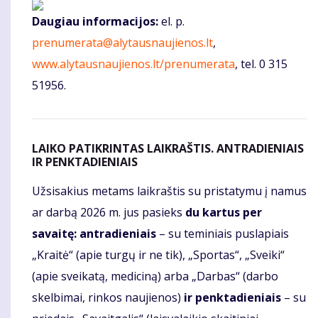
Daugiau informacijos:
el. p.
prenumerata@alytausnaujienos.lt
,
www.alytausnaujienos.lt/prenumerata
, tel. 0 315
51956.
LAIKO PATIKRINTAS LAIKRAŠTIS. ANTRADIENIAIS
IR PENKTADIENIAIS
Užsisakius metams laikraštis su pristatymu į namus
ar darbą 2026 m. jus pasieks
du kartus per
savaitę: antradieniais
– su teminiais puslapiais
„Kraitė“ (apie turgų ir ne tik), „Sportas“, „Sveiki“
(apie sveikatą, mediciną) arba „Darbas“ (darbo
skelbimai, rinkos naujienos)
ir penktadieniais
– su