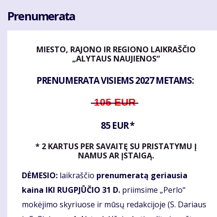
Prenumerata
MIESTO, RAJONO IR REGIONO LAIKRAŠČIO
„ALYTAUS NAUJIENOS“
PRENUMERATA VISIEMS 2027 METAMS:
105 EUR
85 EUR *
* 2 KARTUS PER SAVAITĘ SU PRISTATYMU Į
NAMUS AR ĮSTAIGĄ.
DĖMESIO:
laikraščio
prenumeratą geriausia
kaina IKI RUGPJŪČIO 31 D.
priimsime „Perlo“
mokėjimo skyriuose ir mūsų redakcijoje (S. Dariaus