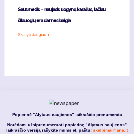
Sausmedis – naujasis uogynų karalius, tačiau
šilauogių era dar nesibaigia
Skaityti daugiau
Popierinė "Alytaus naujienos" laikraščio prenumerata
Norėdami užsiprenumeruoti popierinę "Alytaus naujienos"
laikraščio versiją rašykite mums el. paštu:
skelbimai@ana.lt