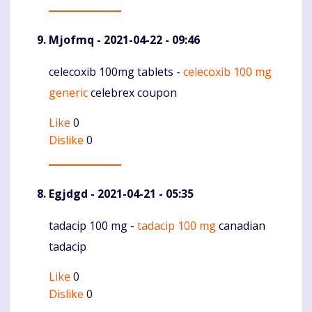
Mjofmq
- 2021-04-22 - 09:46
celecoxib 100mg tablets -
celecoxib 100 mg
Komentaras
generic
celebrex coupon
Like
0
Dislike
0
Egjdgd
- 2021-04-21 - 05:35
tadacip 100 mg -
tadacip 100 mg
canadian
Komentaras
tadacip
Like
0
Dislike
0