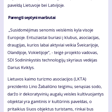
paveldą Lietuvoje bei Latvijoje.
Parengti septyni maršrutai
„Susidomėjimas senomis veislėmis kyla visoje
Europoje. Entuziastai buriasi į klubus, asociacijas,
draugijas, kurios labai aktyviai veikia Šveicarijoje,
Olandijoje, Vokietijoje“, - teigė projekto vadovas,
SDI Sodininkystės technologijų skyriaus vedėjas
Darius Kviklys.
Lietuvos kaimo turizmo asociacijos (LKTA)
prezidento Lino Žabaliūno teigimu, senąsias sodo,
daržo ir dekoratyvinių augalų veisles kultivuojantys
objektai yra gamtinis ir kultūrinis paveldas, o
pritaikius šiuos objektus turistams, rinkai bus