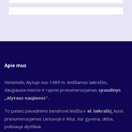
Apie mus
Vienintelis Alytuje nuo 1989 m. leidžiamas laikraštis,
daugiausia mieste ir rajone prenumeruojamas
spaudinys
„Alytaus naujienos“.
To paties pavadinimo bendrovė leidžia ir
el. laikraštį,
kuris
prenumeruojamas Lietuvoje ir kitur, kur gyvena, dirba,
poilsiauja alytiškiai.