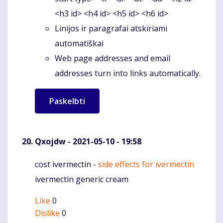
<h3 id> <h4 id> <h5 id> <h6 id>
Linijos ir paragrafai atskiriami
automatiškai
Web page addresses and email
addresses turn into links automatically.
Qxojdw
- 2021-05-10 - 19:58
cost ivermectin -
side effects for ivermectin
Komentaras
ivermectin generic cream
Like
0
Dislike
0