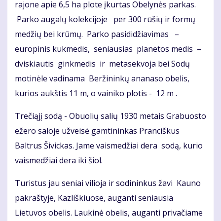
rajone apie 6,5 ha plote įkurtas Obelynės parkas.
Parko augalų kolekcijoje per 300 rūšių ir formų
medžių bei krūmų. Parko pasididžiavimas –
europinis kukmedis, seniausias planetos medis –
dviskiautis ginkmedis ir metasekvoja bei Sodų
motinėle vadinama Beržininkų ananaso obelis,
kurios aukštis 11 m, o vainiko plotis - 12 m .
Trečiąjį sodą - Obuolių salių 1930 metais Grabuosto
ežero saloje užveisė gamtininkas Pranciškus
Baltrus Šivickas. Jame vaismedžiai dera sodą, kurio
vaismedžiai dera iki šiol.
Turistus jau seniai vilioja ir sodininkus žavi Kauno
pakraštyje, Kazliškiuose, auganti seniausia
Lietuvos obelis. Laukinė obelis, auganti privačiame