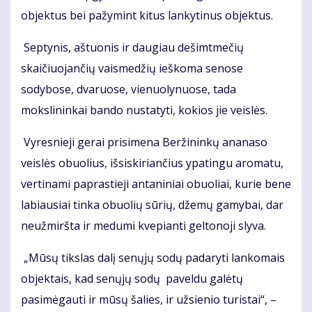
objektus bei pažymint kitus lankytinus objektus.
Septynis, aštuonis ir daugiau dešimtmečių
skaičiuojančių vaismedžių ieškoma senose
sodybose, dvaruose, vienuolynuose, tada
mokslininkai bando nustatyti, kokios jie veislės.
Vyresnieji gerai prisimena Beržininkų ananaso
veislės obuolius, išsiskiriančius ypatingu aromatu,
vertinami paprastieji antaniniai obuoliai, kurie bene
labiausiai tinka obuolių sūrių, džemų gamybai, dar
neužmiršta ir medumi kvepianti geltonoji slyva.
„Mūsų tikslas dalį senųjų sodų padaryti lankomais
objektais, kad senųjų sodų paveldu galėtų
pasimėgauti ir mūsų šalies, ir užsienio turistai“, –