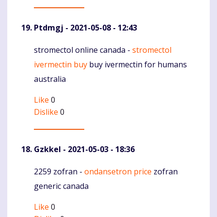
Ptdmgj
- 2021-05-08 - 12:43
stromectol online canada -
stromectol
Komentaras
ivermectin buy
buy ivermectin for humans
australia
Like
0
Dislike
0
Gzkkel
- 2021-05-03 - 18:36
2259 zofran -
ondansetron price
zofran
Komentaras
generic canada
Like
0