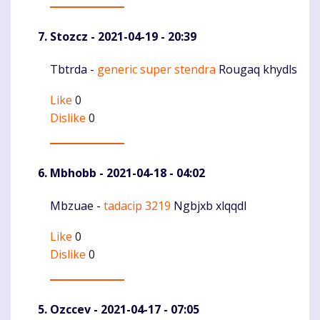
Stozcz
- 2021-04-19 - 20:39
Tbtrda -
generic super stendra
Rougaq khydls
Komentaras
Like
0
Dislike
0
Mbhobb
- 2021-04-18 - 04:02
Mbzuae -
tadacip 3219
Ngbjxb xlqqdl
Komentaras
Like
0
Dislike
0
Ozccev
- 2021-04-17 - 07:05