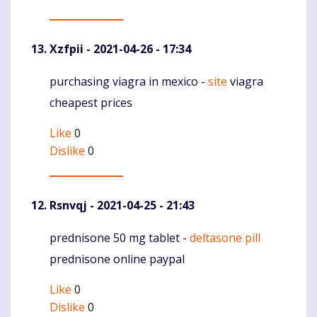
Xzfpii
- 2021-04-26 - 17:34
purchasing viagra in mexico -
site
viagra
Komentaras
cheapest prices
Like
0
Dislike
0
Rsnvqj
- 2021-04-25 - 21:43
prednisone 50 mg tablet -
deltasone pill
Komentaras
prednisone online paypal
Like
0
Dislike
0