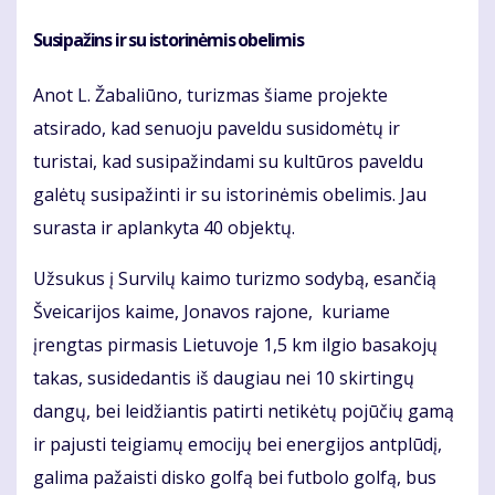
Susipažins ir su istorinėmis obelimis
Anot L. Žabaliūno, turizmas šiame projekte
atsirado, kad senuoju paveldu susidomėtų ir
turistai, kad susipažindami su kultūros paveldu
galėtų susipažinti ir su istorinėmis obelimis. Jau
surasta ir aplankyta 40 objektų.
Užsukus į Survilų kaimo turizmo sodybą, esančią
Šveicarijos kaime, Jonavos rajone, kuriame
įrengtas pirmasis Lietuvoje 1,5 km ilgio basakojų
takas, susidedantis iš daugiau nei 10 skirtingų
dangų, bei leidžiantis patirti netikėtų pojūčių gamą
ir pajusti teigiamų emocijų bei energijos antplūdį,
galima pažaisti disko golfą bei futbolo golfą, bus