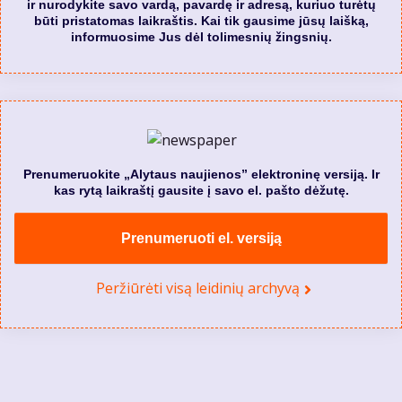
ir nurodykite savo vardą, pavardę ir adresą, kuriuo turėtų
būti pristatomas laikraštis. Kai tik gausime jūsų laišką,
informuosime Jus dėl tolimesnių žingsnių.
Prenumeruokite „Alytaus naujienos” elektroninę versiją. Ir
kas rytą laikraštį gausite į savo el. pašto dėžutę.
Prenumeruoti el. versiją
Peržiūrėti visą leidinių archyvą