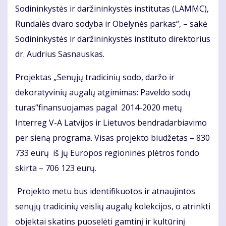
Sodininkystės ir daržininkystės institutas (LAMMC),
Rundalės dvaro sodyba ir Obelynės parkas“, – sakė
Sodininkystės ir daržininkystės instituto direktorius
dr. Audrius Sasnauskas.
Projektas „Senųjų tradicinių sodo, daržo ir
dekoratyvinių augalų atgimimas: Paveldo sodų
turas“finansuojamas pagal 2014-2020 metų
Interreg V-A Latvijos ir Lietuvos bendradarbiavimo
per sieną programa. Visas projekto biudžetas – 830
733 eurų iš jų Europos regioninės plėtros fondo
skirta – 706 123 eurų.
Projekto metu bus identifikuotos ir atnaujintos
senųjų tradicinių veislių augalų kolekcijos, o atrinkti
objektai skatins puoselėti gamtinį ir kultūrinį