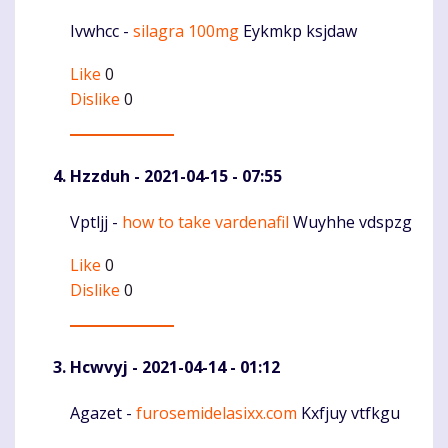
Ivwhcc -
silagra 100mg
Eykmkp ksjdaw
Komentaras
Like
0
Dislike
0
Hzzduh
- 2021-04-15 - 07:55
Vptljj -
how to take vardenafil
Wuyhhe vdspzg
Komentaras
Like
0
Dislike
0
Hcwvyj
- 2021-04-14 - 01:12
Agazet -
furosemidelasixx.com
Kxfjuy vtfkgu
Komentaras