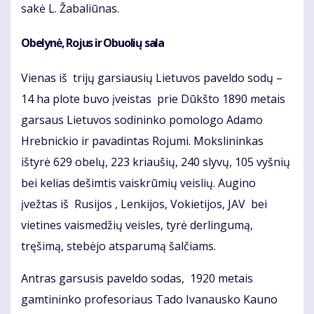
sakė L. Žabaliūnas.
Obelynė, Rojus ir Obuolių sala
Vienas iš trijų garsiausių Lietuvos paveldo sodų –
14 ha plote buvo įveistas prie Dūkšto 1890 metais
garsaus Lietuvos sodininko pomologo Adamo
Hrebnickio ir pavadintas Rojumi. Mokslininkas
ištyrė 629 obelų, 223 kriaušių, 240 slyvų, 105 vyšnių
bei kelias dešimtis vaiskrūmių veislių. Augino
įvežtas iš Rusijos , Lenkijos, Vokietijos, JAV bei
vietines vaismedžių veisles, tyrė derlingumą,
tręšimą, stebėjo atsparumą šalčiams.
Antras garsusis paveldo sodas, 1920 metais
gamtininko profesoriaus Tado Ivanausko Kauno