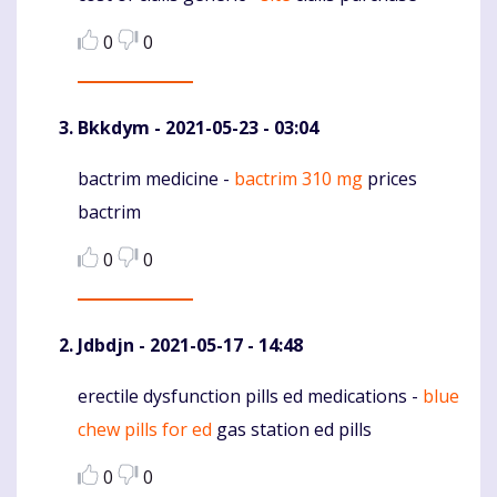
0
0
Bkkdym
- 2021-05-23 - 03:04
bactrim medicine -
bactrim 310 mg
prices
Komentaras
bactrim
0
0
Jdbdjn
- 2021-05-17 - 14:48
erectile dysfunction pills ed medications -
blue
Komentaras
chew pills for ed
gas station ed pills
0
0