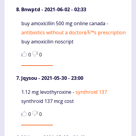
Bnwptd
- 2021-06-02 - 02:33
buy amoxicillin 500 mg online canada -
Komentaras
antibiotics without a doctorвЂ™s prescription
buy amoxicilin noscript
0
0
Jqysou
- 2021-05-30 - 23:00
1.12 mg levothyroxine -
synthroid 137
Komentaras
synthroid 137 mcg cost
0
0