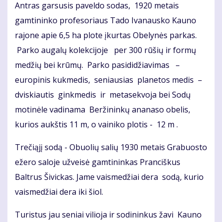
Antras garsusis paveldo sodas, 1920 metais
gamtininko profesoriaus Tado Ivanausko Kauno
rajone apie 6,5 ha plote įkurtas Obelynės parkas.
Parko augalų kolekcijoje per 300 rūšių ir formų
medžių bei krūmų. Parko pasididžiavimas –
europinis kukmedis, seniausias planetos medis –
dviskiautis ginkmedis ir metasekvoja bei Sodų
motinėle vadinama Beržininkų ananaso obelis,
kurios aukštis 11 m, o vainiko plotis - 12 m .
Trečiąjį sodą - Obuolių salių 1930 metais Grabuosto
ežero saloje užveisė gamtininkas Pranciškus
Baltrus Šivickas. Jame vaismedžiai dera sodą, kurio
vaismedžiai dera iki šiol.
Turistus jau seniai vilioja ir sodininkus žavi Kauno