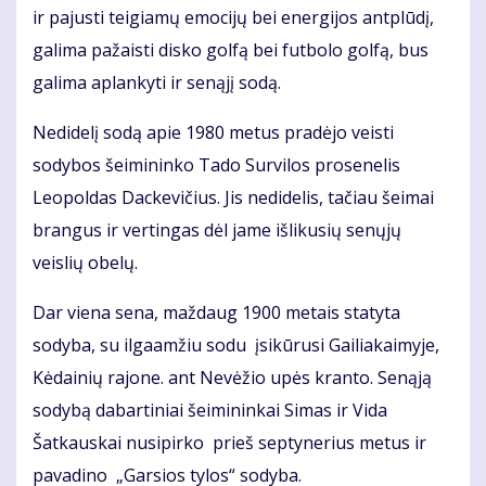
ir pajusti teigiamų emocijų bei energijos antplūdį,
galima pažaisti disko golfą bei futbolo golfą, bus
galima aplankyti ir senąjį sodą.
Nedidelį sodą apie 1980 metus pradėjo veisti
sodybos šeimininko Tado Survilos prosenelis
Leopoldas Dackevičius. Jis nedidelis, tačiau šeimai
brangus ir vertingas dėl jame išlikusių senųjų
veislių obelų.
Dar viena sena, maždaug 1900 metais statyta
sodyba, su ilgaamžiu sodu įsikūrusi Gailiakaimyje,
Kėdainių rajone. ant Nevėžio upės kranto. Senąją
sodybą dabartiniai šeimininkai Simas ir Vida
Šatkauskai nusipirko prieš septynerius metus ir
pavadino „Garsios tylos“ sodyba.