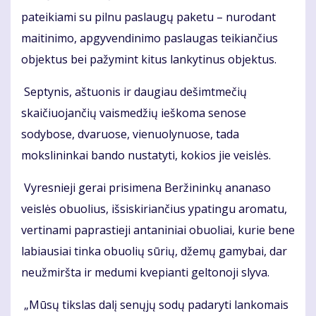
pateikiami su pilnu paslaugų paketu – nurodant
maitinimo, apgyvendinimo paslaugas teikiančius
objektus bei pažymint kitus lankytinus objektus.
Septynis, aštuonis ir daugiau dešimtmečių
skaičiuojančių vaismedžių ieškoma senose
sodybose, dvaruose, vienuolynuose, tada
mokslininkai bando nustatyti, kokios jie veislės.
Vyresnieji gerai prisimena Beržininkų ananaso
veislės obuolius, išsiskiriančius ypatingu aromatu,
vertinami paprastieji antaniniai obuoliai, kurie bene
labiausiai tinka obuolių sūrių, džemų gamybai, dar
neužmiršta ir medumi kvepianti geltonoji slyva.
„Mūsų tikslas dalį senųjų sodų padaryti lankomais