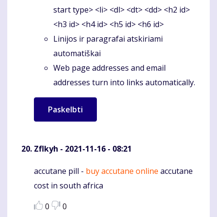
start type> <li> <dl> <dt> <dd> <h2 id>
<h3 id> <h4 id> <h5 id> <h6 id>
Linijos ir paragrafai atskiriami
automatiškai
Web page addresses and email
addresses turn into links automatically.
Zflkyh
- 2021-11-16 - 08:21
accutane pill -
buy accutane online
accutane
Komentaras
cost in south africa
0
0