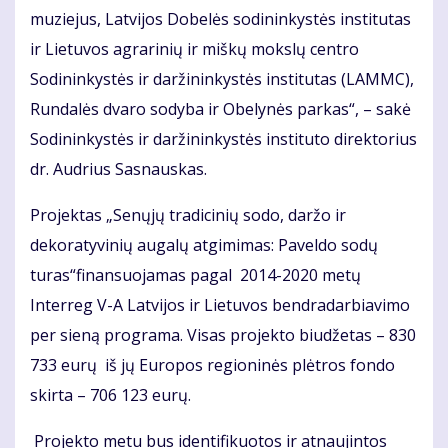
muziejus, Latvijos Dobelės sodininkystės institutas
ir Lietuvos agrarinių ir miškų mokslų centro
Sodininkystės ir daržininkystės institutas (LAMMC),
Rundalės dvaro sodyba ir Obelynės parkas“, – sakė
Sodininkystės ir daržininkystės instituto direktorius
dr. Audrius Sasnauskas.
Projektas „Senųjų tradicinių sodo, daržo ir
dekoratyvinių augalų atgimimas: Paveldo sodų
turas“finansuojamas pagal 2014-2020 metų
Interreg V-A Latvijos ir Lietuvos bendradarbiavimo
per sieną programa. Visas projekto biudžetas – 830
733 eurų iš jų Europos regioninės plėtros fondo
skirta – 706 123 eurų.
Projekto metu bus identifikuotos ir atnaujintos