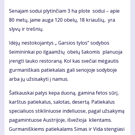
Senajam sodui plytinčiam 3 ha plote sodui – apie
80 metų, jame auga 120 obelų, 18 kriaušių, yra
slyvų ir trešnių.
Idėjų nestokojantys „ Garsios tylos“ sodybos
šeimininkai po ilgaamžių obelų šakomis planuoja
įrengti lauko restoraną. Kol kas svečiai mėgautis
gurmaniškais patiekalais gali senojoje sodyboje
arba jų užsisakyti į namus.
Šatkauskai patys kepa duoną, gamina fetos sūrį,
karštus patiekalus, salotas, desertą. Patiekalus
specialiuos stikliniuose indeliuose, pagal užsakymą
pagamintuose Austrijoje, išvežioja klientams.
Gurmaniškiems patiekalams Simas ir Vida stengiasi