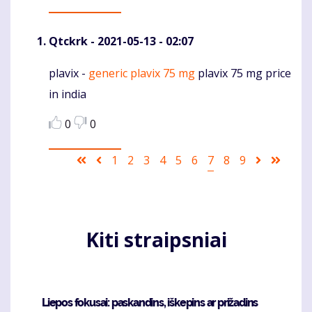
Qtckrk
- 2021-05-13 - 02:07
plavix -
generic plavix 75 mg
plavix 75 mg price
Komentaras
in india
0
0
Pagination
First
Ankstesnis
Puslapis
1
Puslapis
2
Puslapis
3
Puslapis
4
Puslapis
5
Puslapis
6
Current
7
Puslapis
8
Puslapis
9
Sekantis
Last
page
puslapis
page
puslapis
page
Kiti straipsniai
Liepos fokusai: paskandins, iškepins ar prižadins