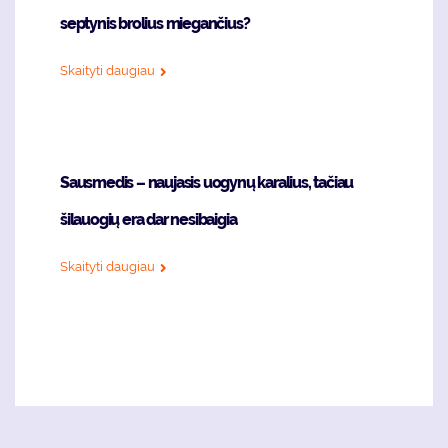
septynis brolius miegančius?
Skaityti daugiau
Sausmedis – naujasis uogynų karalius, tačiau
šilauogių era dar nesibaigia
Skaityti daugiau