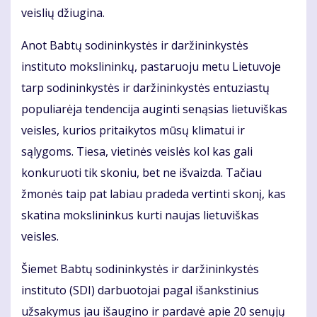
veislių džiugina.
Anot Babtų sodininkystės ir daržininkystės
instituto mokslininkų, pastaruoju metu Lietuvoje
tarp sodininkystės ir daržininkystės entuziastų
populiarėja tendencija auginti senąsias lietuviškas
veisles, kurios pritaikytos mūsų klimatui ir
sąlygoms. Tiesa, vietinės veislės kol kas gali
konkuruoti tik skoniu, bet ne išvaizda. Tačiau
žmonės taip pat labiau pradeda vertinti skonį, kas
skatina mokslininkus kurti naujas lietuviškas
veisles.
Šiemet Babtų sodininkystės ir daržininkystės
instituto (SDI) darbuotojai pagal išankstinius
užsakymus jau išaugino ir pardavė apie 20 senųjų