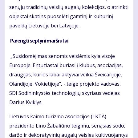
senųjų tradicinių veislių augalų kolekcijos, o atrinkti
objektai skatins puoselėti gamtinį ir kultūrinį
paveldą Lietuvoje bei Latvijoje.
Parengti septyni maršrutai
„Susidomėjimas senomis veislėmis kyla visoje
Europoje. Entuziastai buriasi į klubus, asociacijas,
draugijas, kurios labai aktyviai veikia Šveicarijoje,
Olandijoje, Vokietijoje“, - teigė projekto vadovas,
SDI Sodininkystės technologijų skyriaus vedėjas
Darius Kviklys.
Lietuvos kaimo turizmo asociacijos (LKTA)
prezidento Lino Žabaliūno teigimu, senąsias sodo,
daržo ir dekoratyvinių augalų veisles kultivuojantys