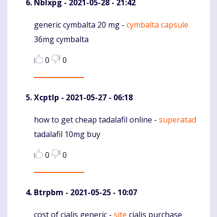
Nblxpg
- 2021-05-28 - 21:42
generic cymbalta 20 mg -
cymbalta capsule
Komentaras
36mg cymbalta
0
0
Xcptlp
- 2021-05-27 - 06:18
how to get cheap tadalafil online -
superatad
Komentaras
tadalafil 10mg buy
0
0
Btrpbm
- 2021-05-25 - 10:07
cost of cialis generic -
site
cialis purchase
Komentaras