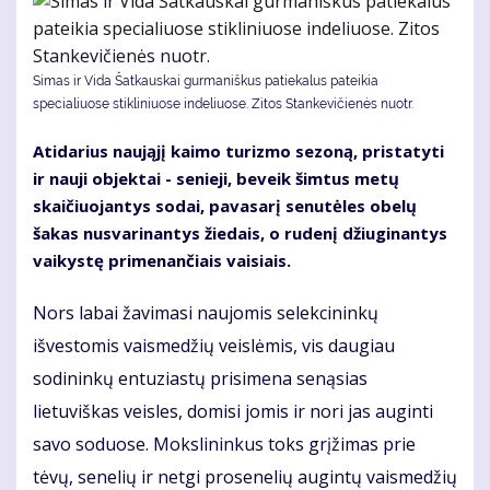
Simas ir Vida Šatkauskai gurmaniškus patiekalus pateikia
specialiuose stikliniuose indeliuose. Zitos Stankevičienės nuotr.
Atidarius naująjį kaimo turizmo sezoną, pristatyti
ir nauji objektai - senieji, beveik šimtus metų
skaičiuojantys sodai, pavasarį senutėles obelų
šakas nusvarinantys žiedais, o rudenį džiuginantys
vaikystę primenančiais vaisiais.
Nors labai žavimasi naujomis selekcininkų
išvestomis vaismedžių veislėmis, vis daugiau
sodininkų entuziastų prisimena senąsias
lietuviškas veisles, domisi jomis ir nori jas auginti
savo soduose. Mokslininkus toks grįžimas prie
tėvų, senelių ir netgi prosenelių augintų vaismedžių