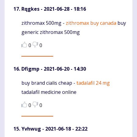
Rqgkes
- 2021-06-28 - 18:16
zithromax 500mg -
zithromax buy canada
buy
Komentaras
generic zithromax 500mg
0
0
Dfigmp
- 2021-06-20 - 14:30
buy brand cialis cheap -
tadalafil 24 mg
Komentaras
tadalafil medicine online
0
0
Yvhwug
- 2021-06-18 - 22:22