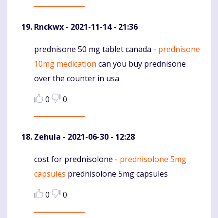
Rnckwx
- 2021-11-14 - 21:36
prednisone 50 mg tablet canada -
prednisone
Komentaras
10mg medication
can you buy prednisone
over the counter in usa
0
0
Zehula
- 2021-06-30 - 12:28
cost for prednisolone -
prednisolone 5mg
Komentaras
capsules
prednisolone 5mg capsules
0
0