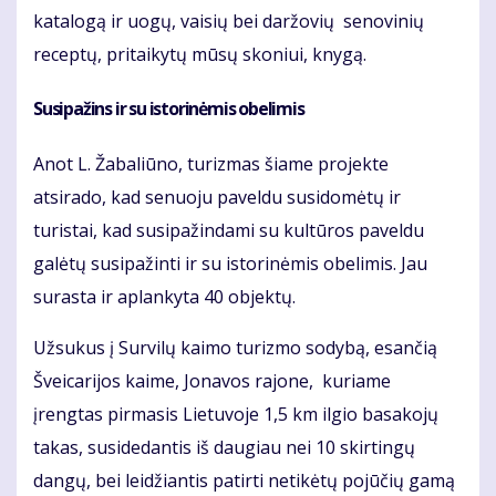
katalogą ir uogų, vaisių bei daržovių senovinių
receptų, pritaikytų mūsų skoniui, knygą.
Susipažins ir su istorinėmis obelimis
Anot L. Žabaliūno, turizmas šiame projekte
atsirado, kad senuoju paveldu susidomėtų ir
turistai, kad susipažindami su kultūros paveldu
galėtų susipažinti ir su istorinėmis obelimis. Jau
surasta ir aplankyta 40 objektų.
Užsukus į Survilų kaimo turizmo sodybą, esančią
Šveicarijos kaime, Jonavos rajone, kuriame
įrengtas pirmasis Lietuvoje 1,5 km ilgio basakojų
takas, susidedantis iš daugiau nei 10 skirtingų
dangų, bei leidžiantis patirti netikėtų pojūčių gamą