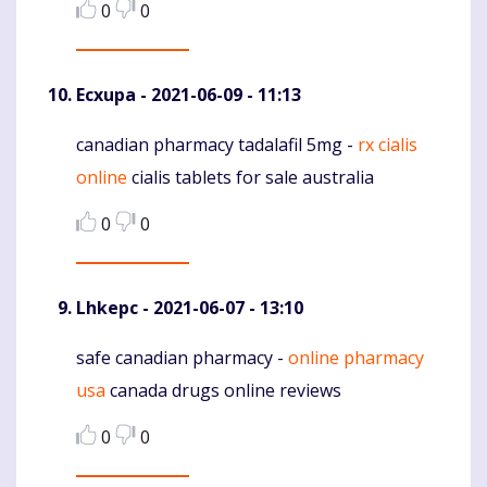
0
0
Ecxupa
- 2021-06-09 - 11:13
canadian pharmacy tadalafil 5mg -
rx cialis
Komentaras
online
cialis tablets for sale australia
0
0
Lhkepc
- 2021-06-07 - 13:10
safe canadian pharmacy -
online pharmacy
Komentaras
usa
canada drugs online reviews
0
0