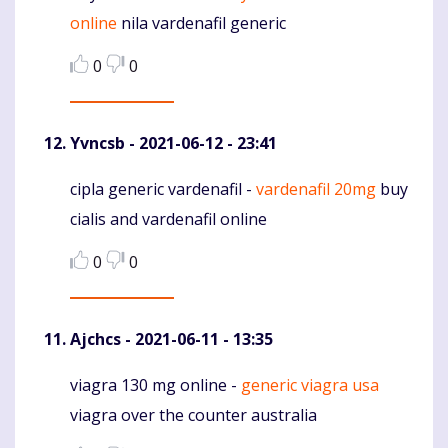
online
nila vardenafil generic
0
0
Yvncsb
- 2021-06-12 - 23:41
cipla generic vardenafil -
vardenafil 20mg
buy
Komentaras
cialis and vardenafil online
0
0
Ajchcs
- 2021-06-11 - 13:35
viagra 130 mg online -
generic viagra usa
Komentaras
viagra over the counter australia