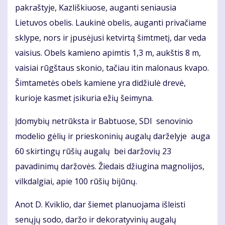
pakraštyje, Kazliškiuose, auganti seniausia
Lietuvos obelis. Laukinė obelis, auganti privačiame
sklype, nors ir įpusėjusi ketvirtą šimtmetį, dar veda
vaisius. Obels kamieno apimtis 1,3 m, aukštis 8 m,
vaisiai rūgštaus skonio, tačiau itin malonaus kvapo.
Šimtametės obels kamiene yra didžiulė drevė,
kurioje kasmet įsikuria ežių šeimyna.
Įdomybių netrūksta ir Babtuose, SDI senovinio
modelio gėlių ir prieskoninių augalų darželyje auga
60 skirtingų rūšių augalų bei daržovių 23
pavadinimų daržovės. Žiedais džiugina magnolijos,
vilkdalgiai, apie 100 rūšių bijūnų.
Anot D. Kviklio, dar šiemet planuojama išleisti
senųjų sodo, daržo ir dekoratyvinių augalų