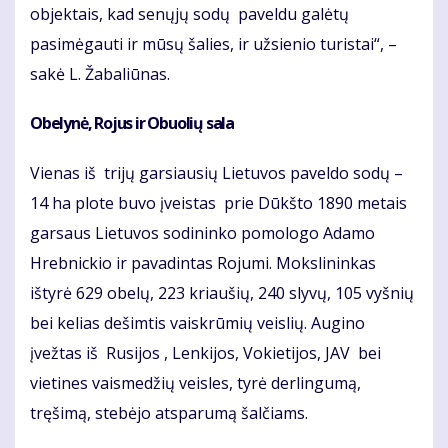
objektais, kad senųjų sodų paveldu galėtų
pasimėgauti ir mūsų šalies, ir užsienio turistai“, –
sakė L. Žabaliūnas.
Obelynė, Rojus ir Obuolių sala
Vienas iš trijų garsiausių Lietuvos paveldo sodų –
14 ha plote buvo įveistas prie Dūkšto 1890 metais
garsaus Lietuvos sodininko pomologo Adamo
Hrebnickio ir pavadintas Rojumi. Mokslininkas
ištyrė 629 obelų, 223 kriaušių, 240 slyvų, 105 vyšnių
bei kelias dešimtis vaiskrūmių veislių. Augino
įvežtas iš Rusijos , Lenkijos, Vokietijos, JAV bei
vietines vaismedžių veisles, tyrė derlingumą,
tręšimą, stebėjo atsparumą šalčiams.