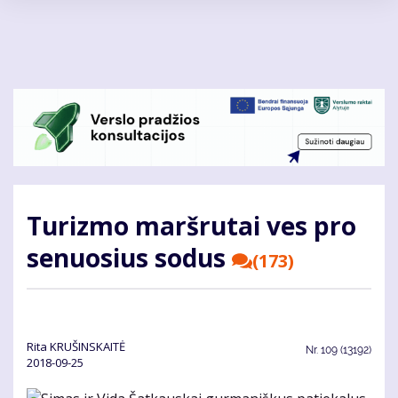
Pereiti
į
pagrindinį
turinį
Turizmo maršrutai ves pro
senuosius sodus
(173)
Rita KRUŠINSKAITĖ
Nr.
109 (13192)
2018-09-25