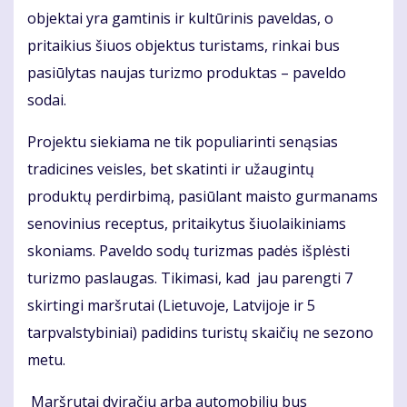
objektai yra gamtinis ir kultūrinis paveldas, o
pritaikius šiuos objektus turistams, rinkai bus
pasiūlytas naujas turizmo produktas – paveldo
sodai.
Projektu siekiama ne tik populiarinti senąsias
tradicines veisles, bet skatinti ir užaugintų
produktų perdirbimą, pasiūlant maisto gurmanams
senovinius receptus, pritaikytus šiuolaikiniams
skoniams. Paveldo sodų turizmas padės išplėsti
turizmo paslaugas. Tikimasi, kad jau parengti 7
skirtingi maršrutai (Lietuvoje, Latvijoje ir 5
tarpvalstybiniai) padidins turistų skaičių ne sezono
metu.
Maršrutai dviračiu arba automobiliu bus