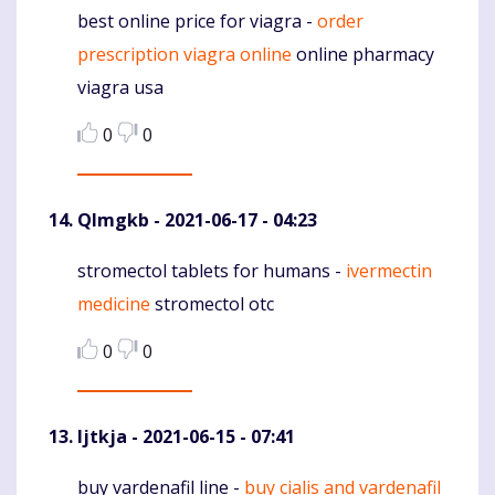
best online price for viagra -
order
Komentaras
prescription viagra online
online pharmacy
viagra usa
0
0
Qlmgkb
- 2021-06-17 - 04:23
stromectol tablets for humans -
ivermectin
Komentaras
medicine
stromectol otc
0
0
Ijtkja
- 2021-06-15 - 07:41
buy vardenafil line -
buy cialis and vardenafil
Komentaras