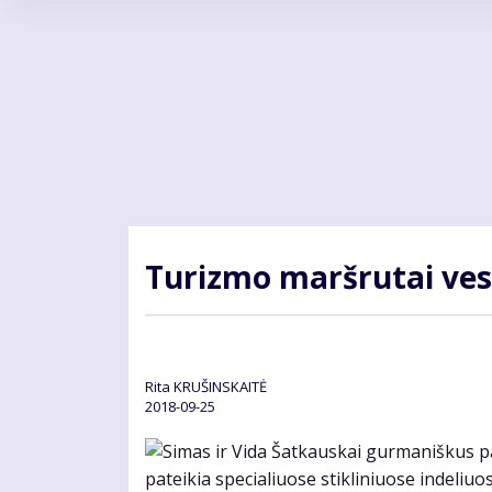
Pereiti
į
pagrindinį
turinį
Turizmo maršrutai ves
Rita KRUŠINSKAITĖ
2018-09-25