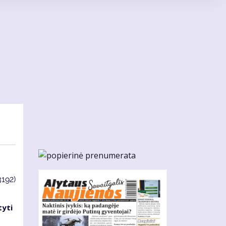
3192)
tyti