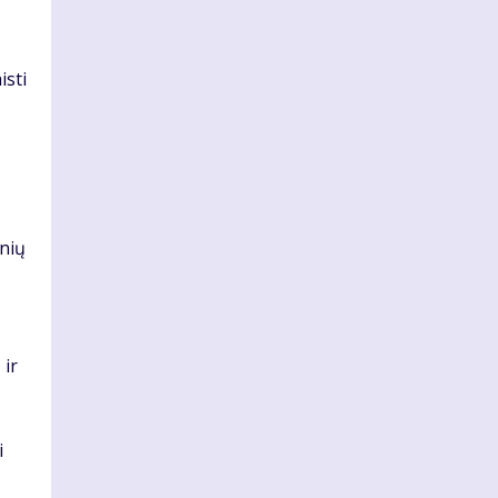
isti
inių
 ir
i