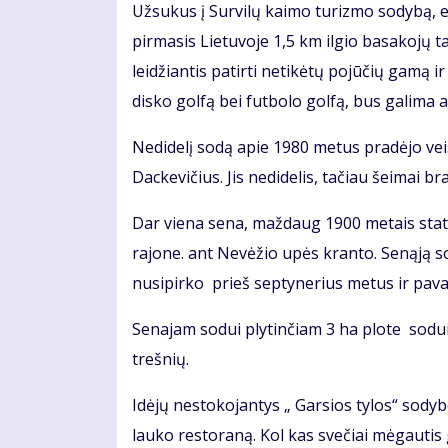
Užsukus į Survilų kaimo turizmo sodybą, e
pirmasis Lietuvoje 1,5 km ilgio basakojų t
leidžiantis patirti netikėtų pojūčių gamą i
disko golfą bei futbolo golfą, bus galima a
Nedidelį sodą apie 1980 metus pradėjo ve
Dackevičius. Jis nedidelis, tačiau šeimai br
Dar viena sena, maždaug 1900 metais staty
rajone. ant Nevėžio upės kranto. Senąją s
nusipirko prieš septynerius metus ir pava
Senajam sodui plytinčiam 3 ha plote sodui 
trešnių.
Idėjų nestokojantys „ Garsios tylos“ sody
lauko restoraną. Kol kas svečiai mėgautis 