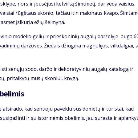
sklype, nors ir įpusėjusi ketvirtą šimtmetį, dar veda vaisius.
 vaisiai rūgštaus skonio, tačiau itin malonaus kvapo. Šimtam
kasmet įsikuria ežių šeimyna.
inio modelio gėlių ir prieskoninių augalų darželyje auga 6
adinimų daržovės. Žiedais džiugina magnolijos, vilkdalgiai, 
isti senųjų sodo, daržo ir dekoratyvinių augalų katalogą ir
tų, pritaikytų mūsų skoniui, knygą.
obelimis
 atsirado, kad senuoju paveldu susidomėtų ir turistai, kad
usipažinti ir su istorinėmis obelimis. Jau surasta ir aplanky