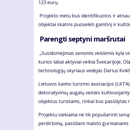
123 eurų.
Projekto metu bus identifikuotos ir atnauji
objektai skatins puoselėti gamtinį ir kultūr
Parengti septyni maršrutai
„Susidomėjimas senomis veislėmis kyla viso
kurios labai aktyviai veikia Šveicarijoje, O
technologijų skyriaus vedėjas Darius Kvikl
Lietuvos kaimo turizmo asociacijos (LKTA)
dekoratyvinių augalų veisles kultivuojantys
objektus turistams, rinkai bus pasiūlytas
Projektu siekiama ne tik populiarinti senąs
perdirbimą, pasiūlant maisto gurmanams s