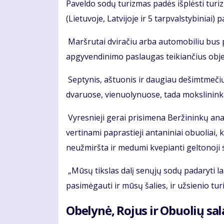
Paveldo sodų turizmas padės išplėsti turiz
(Lietuvoje, Latvijoje ir 5 tarpvalstybiniai)
Maršrutai dviračiu arba automobiliu bus 
apgyvendinimo paslaugas teikiančius objek
Septynis, aštuonis ir daugiau dešimtmeč
dvaruose, vienuolynuose, tada mokslininkai
Vyresnieji gerai prisimena Beržininkų ana
vertinami paprastieji antaniniai obuoliai,
neužmiršta ir medumi kvepianti geltonoji 
„Mūsų tikslas dalį senųjų sodų padaryti 
pasimėgauti ir mūsų šalies, ir užsienio turi
Obelynė, Rojus ir Obuolių sal