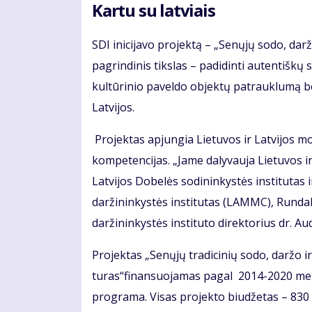
Kartu su latviais
SDI inicijavo projektą – „Senųjų sodo, dar
pagrindinis tikslas – padidinti autentiškų 
kultūrinio paveldo objektų patrauklumą bei
Latvijos.
Projektas apjungia Lietuvos ir Latvijos mok
kompetencijas. „Jame dalyvauja Lietuvos i
Latvijos Dobelės sodininkystės institutas 
daržininkystės institutas (LAMMC), Rundal
daržininkystės instituto direktorius dr. A
Projektas „Senųjų tradicinių sodo, daržo 
turas“finansuojamas pagal 2014-2020 metų
programa. Visas projekto biudžetas – 830 