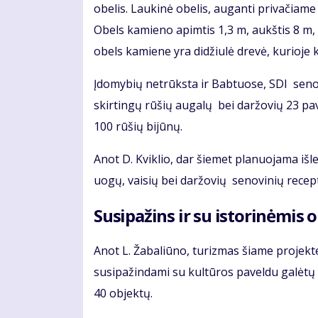
obelis. Laukinė obelis, auganti privačiame 
Obels kamieno apimtis 1,3 m, aukštis 8 m,
obels kamiene yra didžiulė drevė, kurioje 
Įdomybių netrūksta ir Babtuose, SDI senov
skirtingų rūšių augalų bei daržovių 23 pav
100 rūšių bijūnų.
Anot D. Kviklio, dar šiemet planuojama išle
uogų, vaisių bei daržovių senovinių recep
Susipažins ir su istorinėmis 
Anot L. Žabaliūno, turizmas šiame projekte
susipažindami su kultūros paveldu galėtų s
40 objektų.