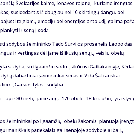
sančią Šveicarijos kaime, Jonavos rajone, kuriame įrengtas
akas, susidedantis iš daugiau nei 10 skirtingų dangų, bei
r pajusti teigiamų emocijų bei energijos antplūdį, galima paža
plankyti ir senąjį sodą.
isti sodybos šeimininko Tado Survilos prosenelis Leopoldas
angus ir vertingas dėl jame išlikusių senųjų veislių obelų.
ta sodyba, su ilgaamžiu sodu įsikūrusi Gailiakaimyje, Kėda
odybą dabartiniai šeimininkai Simas ir Vida Šatkauskai
dino „Garsios tylos“ sodyba.
– apie 80 metų, jame auga 120 obelų, 18 kriaušių, yra slyvų
bos šeimininkai po ilgaamžių obelų šakomis planuoja įrengt
gurmaniškais patiekalais gali senojoje sodyboje arba jų