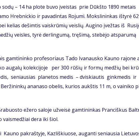
do sodų – 14 ha plote buvo įveistas prie Dūkšto 1890 metais
o Hrebnickio ir pavadintas Rojumi. Mokslininkas ištyrė 6
ei kelias dešimtis vaiskrūmių veislių. Augino įvežtas iš Rusij
smedžių veisles, tyrė derlingumą, tręšimą, stebėjo atsparumą
ais gamtininko profesoriaus Tado Ivanausko Kauno rajone 
rko augalų kolekcijoje per 300 rūšių ir formų medžių bei kr
dis, seniausias planetos medis – dviskiautis ginkmedis ir
eržininkų ananaso obelis, kurios aukštis 11 m, o vainiko pl
 Grabuosto ežero saloje užveisė gamtininkas Pranciškus Balt
 vaismedžiai dera iki šiol.
avi Kauno pakraštyje, Kazliškiuose, auganti seniausia Lietuvo