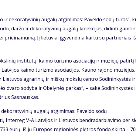
žo ir dekoratyvinių augalų atgimimas: Paveldo sodų turas“, k
sodo, daržo ir dekoratyvinių augalų kolekcijas, didinti gamtini
 prieinamumą. Jį lietuviai įgyvendina kartu su partneriais iš
slinių institutų, kaimo turizmo asociacijų ir muziejų patirtį 
r Latvijos kaimo turizmo asociacijos, Kauno rajono muziejus,
ir Lietuvos agrarinių ir miškų mokslų centro Sodininkystės ir
ės dvaro sodyba ir Obelynės parkas“, – sakė Sodininkystės i
udrius Sasnauskas.
ir dekoratyvinių augalų atgimimas: Paveldo sodų
 Interreg V-A Latvijos ir Lietuvos bendradarbiavimo per s
733 eurų iš jų Europos regioninės plėtros fondo skirta – 7