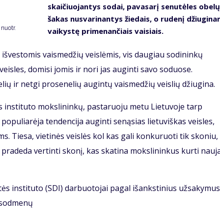
skaičiuojantys sodai, pavasarį senutėles obelų
šakas nusvarinantys žiedais, o rudenį džiugina
nuotr.
vaikystę primenančiais vaisiais.
 išvestomis vaismedžių veislėmis, vis daugiau sodininkų
eisles, domisi jomis ir nori jas auginti savo soduose.
lių ir netgi prosenelių augintų vaismedžių veislių džiugina.
s instituto mokslininkų, pastaruoju metu Lietuvoje tarp
populiarėja tendencija auginti senąsias lietuviškas veisles,
s. Tiesa, vietinės veislės kol kas gali konkuruoti tik skoniu,
 pradeda vertinti skonį, kas skatina mokslininkus kurti nauj
tės instituto (SDI) darbuotojai pagal išankstinius užsakymus
ų sodmenų