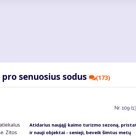
 pro senuosius sodus
(173)
Nr.
109 (1
Atidarius naująjį kaimo turizmo sezoną, prista
ir nauji objektai - senieji, beveik šimtus metų