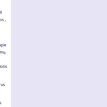
29
os ,
apie
ūmų.
otis
rus
s