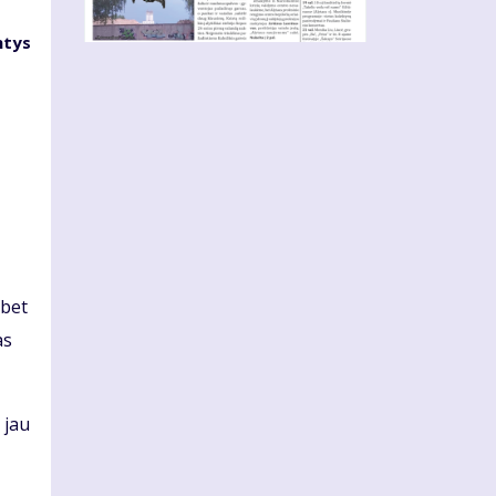
ntys
 bet
as
 jau