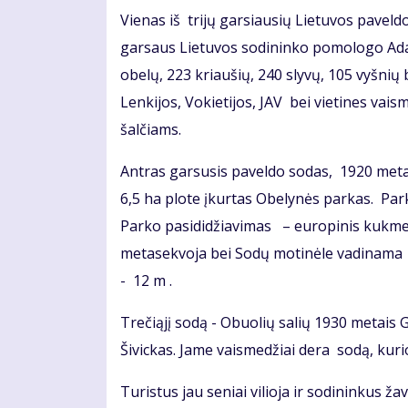
Vienas iš trijų garsiausių Lietuvos pavel
garsaus Lietuvos sodininko pomologo Adam
obelų, 223 kriaušių, 240 slyvų, 105 vyšnių b
Lenkijos, Vokietijos, JAV bei vietines vai
šalčiams.
Antras garsusis paveldo sodas, 1920 met
6,5 ha plote įkurtas Obelynės parkas. Pa
Parko pasididžiavimas – europinis kukme
metasekvoja bei Sodų motinėle vadinama B
- 12 m .
Trečiąjį sodą - Obuolių salių 1930 metais
Šivickas. Jame vaismedžiai dera sodą, kurio
Turistus jau seniai vilioja ir sodininkus ž