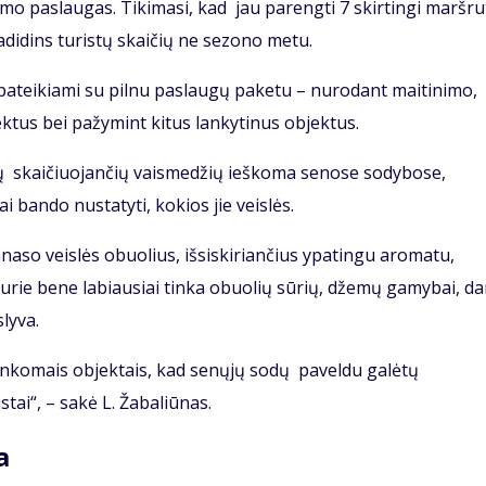
mo paslaugas. Tikimasi, kad jau parengti 7 skirtingi maršru
 padidins turistų skaičių ne sezono metu.
pateikiami su pilnu paslaugų paketu – nurodant maitinimo,
tus bei pažymint kitus lankytinus objektus.
ių skaičiuojančių vaismedžių ieškoma senose sodybose,
 bando nustatyti, kokios jie veislės.
naso veislės obuolius, išsiskiriančius ypatingu aromatu,
 kurie bene labiausiai tinka obuolių sūrių, džemų gamybai, da
slyva.
lankomais objektais, kad senųjų sodų paveldu galėtų
stai“, – sakė L. Žabaliūnas.
a