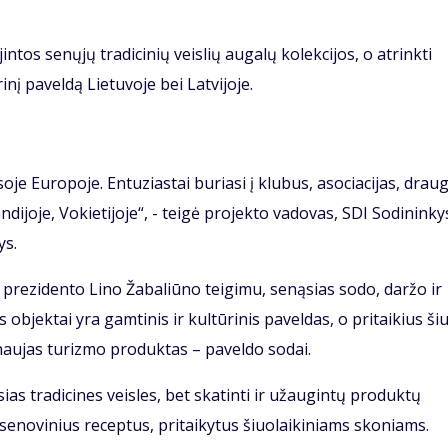
ntos senųjų tradicinių veislių augalų kolekcijos, o atrinkti
inį paveldą Lietuvoje bei Latvijoje.
je Europoje. Entuziastai buriasi į klubus, asociacijas, draug
landijoje, Vokietijoje“, - teigė projekto vadovas, SDI Sodininky
ys.
 prezidento Lino Žabaliūno teigimu, senąsias sodo, daržo ir
 objektai yra gamtinis ir kultūrinis paveldas, o pritaikius ši
 naujas turizmo produktas – paveldo sodai.
ias tradicines veisles, bet skatinti ir užaugintų produktų
enovinius receptus, pritaikytus šiuolaikiniams skoniams.