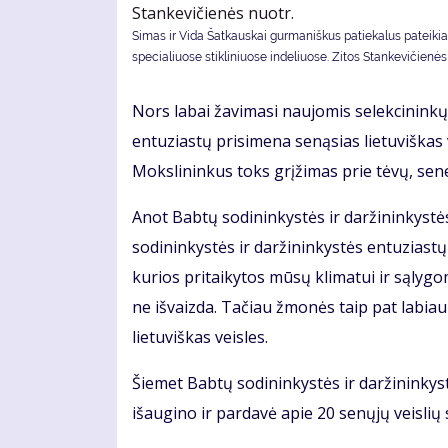
Simas ir Vida Šatkauskai gurmaniškus patiekalus pateikia
specialiuose stikliniuose indeliuose. Zitos Stankevičienės 
Nors labai žavimasi naujomis selekcininkų
entuziastų prisimena senąsias lietuviškas v
Mokslininkus toks grįžimas prie tėvų, sene
Anot Babtų sodininkystės ir daržininkystė
sodininkystės ir daržininkystės entuziastų 
kurios pritaikytos mūsų klimatui ir sąlygom
ne išvaizda. Tačiau žmonės taip pat labiau
lietuviškas veisles.
Šiemet Babtų sodininkystės ir daržininkys
išaugino ir pardavė apie 20 senųjų veisli