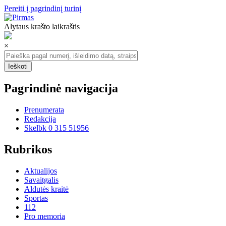
Pereiti į pagrindinį turinį
Alytaus krašto laikraštis
×
Pagrindinė navigacija
Prenumerata
Redakcija
Skelbk 0 315 51956
Rubrikos
Aktualijos
Savaitgalis
Aldutės kraitė
Sportas
112
Pro memoria