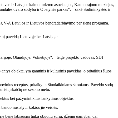
ietuvos ir Latvijos kaimo turizmo asociacijos, Kauno rajono muziejus,
Rundalės dvaro sodyba ir Obelynės parkas“, – sakė Sodininkystės ir
eg V-A Latvijos ir Lietuvos bendradarbiavimo per sieną programa.
rinį paveldą Lietuvoje bei Latvijoje.
arijoje, Olandijoje, Vokietijoje“, - teigė projekto vadovas, SDI
tys objektai yra gamtinis ir kultūrinis paveldas, o pritaikius šiuos
enovinius receptus, pritaikytus šiuolaikiniams skoniams. Paveldo sodų
 turistų skaičių ne sezono metu.
ktus bei pažymint kitus lankytinus objektus.
ando nustatyti, kokios jie veislės.
urie bene labiausiai tinka obuolių sūrių, džemų gamybai, dar