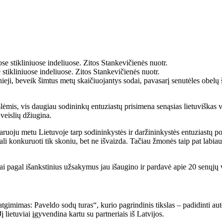
stikliniuose indeliuose. Zitos Stankevičienės nuotr.
senieji, beveik šimtus metų skaičiuojantys sodai, pavasarį senutėles obel
ėmis, vis daugiau sodininkų entuziastų prisimena senąsias lietuviškas ve
 veislių džiugina.
ruoju metu Lietuvoje tarp sodininkystės ir daržininkystės entuziastų popu
gali konkuruoti tik skoniu, bet ne išvaizda. Tačiau žmonės taip pat labia
jai pagal išankstinius užsakymus jau išaugino ir pardavė apie 20 senųjų
tgimimas: Paveldo sodų turas“, kurio pagrindinis tikslas – padidinti aut
lietuviai įgyvendina kartu su partneriais iš Latvijos.