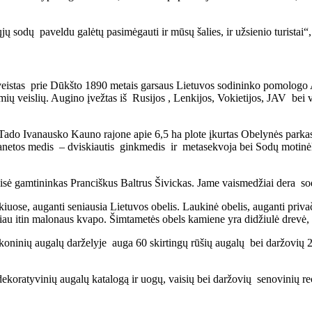
ų sodų paveldu galėtų pasimėgauti ir mūsų šalies, ir užsienio turistai“
 įveistas prie Dūkšto 1890 metais garsaus Lietuvos sodininko pomolog
mių veislių. Augino įvežtas iš Rusijos , Lenkijos, Vokietijos, JAV bei v
Tado Ivanausko Kauno rajone apie 6,5 ha plote įkurtas Obelynės parka
netos medis – dviskiautis ginkmedis ir metasekvoja bei Sodų motinėl
isė gamtininkas Pranciškus Baltrus Šivickas. Jame vaismedžiai dera sod
kiuose, auganti seniausia Lietuvos obelis. Laukinė obelis, auganti privač
čiau itin malonaus kvapo. Šimtametės obels kamiene yra didžiulė drevė, 
koninių augalų darželyje auga 60 skirtingų rūšių augalų bei daržovių 2
 dekoratyvinių augalų katalogą ir uogų, vaisių bei daržovių senovinių re