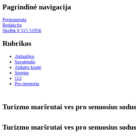
Pagrindinė navigacija
Prenumerata
Redakcija
Skelbk 0 315 51956
Rubrikos
Aktualijos
Savaitgalis
Aldutės kraitė
Sportas
112
Pro memoria
Turizmo maršrutai ves pro senuosius sodu
Turizmo maršrutai ves pro senuosius sodu