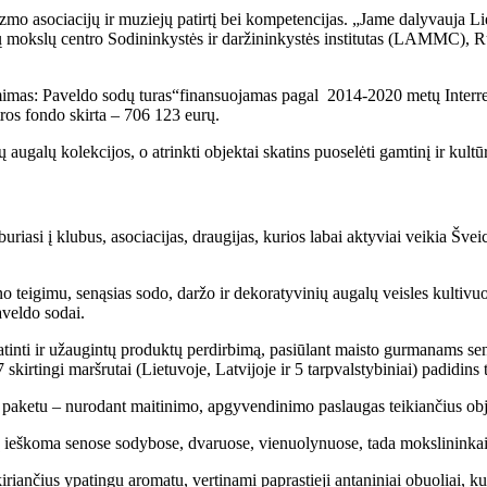
rizmo asociacijų ir muziejų patirtį bei kompetencijas. „Jame dalyvauja L
škų mokslų centro Sodininkystės ir daržininkystės institutas (LAMMC), 
gimimas: Paveldo sodų turas“finansuojamas pagal 2014-2020 metų Interr
ros fondo skirta – 706 123 eurų.
ų augalų kolekcijos, o atrinkti objektai skatins puoselėti gamtinį ir kultū
asi į klubus, asociacijas, draugijas, kurios labai aktyviai veikia Šveic
igimu, senąsias sodo, daržo ir dekoratyvinių augalų veisles kultivuojan
aveldo sodai.
 skatinti ir užaugintų produktų perdirbimą, pasiūlant maisto gurmanams s
skirtingi maršrutai (Lietuvoje, Latvijoje ir 5 tarpvalstybiniai) padidins
 paketu – nurodant maitinimo, apgyvendinimo paslaugas teikiančius obje
ieškoma senose sodybose, dvaruose, vienuolynuose, tada mokslininkai b
iriančius ypatingu aromatu, vertinami paprastieji antaniniai obuoliai, k