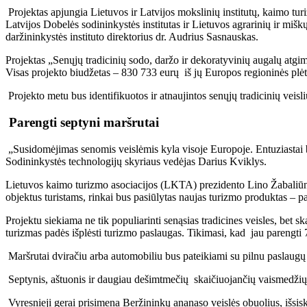
Projektas apjungia Lietuvos ir Latvijos mokslinių institutų, kaimo tu
Latvijos Dobelės sodininkystės institutas ir Lietuvos agrarinių ir mi
daržininkystės instituto direktorius dr. Audrius Sasnauskas.
Projektas „Senųjų tradicinių sodo, daržo ir dekoratyvinių augalų at
Visas projekto biudžetas – 830 733 eurų iš jų Europos regioninės plėt
Projekto metu bus identifikuotos ir atnaujintos senųjų tradicinių veisli
Parengti septyni maršrutai
„Susidomėjimas senomis veislėmis kyla visoje Europoje. Entuziastai buri
Sodininkystės technologijų skyriaus vedėjas Darius Kviklys.
Lietuvos kaimo turizmo asociacijos (LKTA) prezidento Lino Žabaliūno te
objektus turistams, rinkai bus pasiūlytas naujas turizmo produktas – p
Projektu siekiama ne tik populiarinti senąsias tradicines veisles, bet
turizmas padės išplėsti turizmo paslaugas. Tikimasi, kad jau parengti 7 
Maršrutai dviračiu arba automobiliu bus pateikiami su pilnu paslaugų
Septynis, aštuonis ir daugiau dešimtmečių skaičiuojančių vaismedžių 
Vyresnieji gerai prisimena Beržininkų ananaso veislės obuolius, išsisk