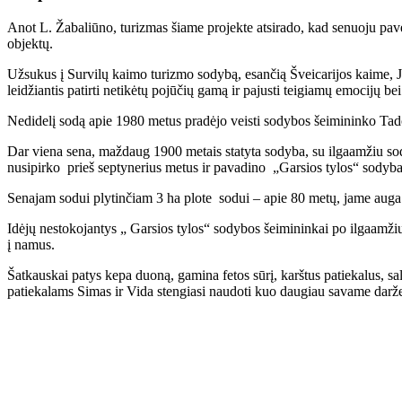
Anot L. Žabaliūno, turizmas šiame projekte atsirado, kad senuoju pavel
objektų.
Užsukus į Survilų kaimo turizmo sodybą, esančią Šveicarijos kaime, Jo
leidžiantis patirti netikėtų pojūčių gamą ir pajusti teigiamų emocijų be
Nedidelį sodą apie 1980 metus pradėjo veisti sodybos šeimininko Tado S
Dar viena sena, maždaug 1900 metais statyta sodyba, su ilgaamžiu sod
nusipirko prieš septynerius metus ir pavadino „Garsios tylos“ sodyba
Senajam sodui plytinčiam 3 ha plote sodui – apie 80 metų, jame auga 1
Idėjų nestokojantys „ Garsios tylos“ sodybos šeimininkai po ilgaamžių
į namus.
Šatkauskai patys kepa duoną, gamina fetos sūrį, karštus patiekalus, s
patiekalams Simas ir Vida stengiasi naudoti kuo daugiau savame darže