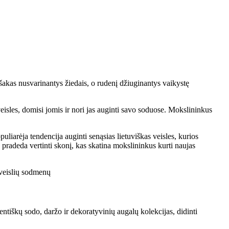
ų šakas nusvarinantys žiedais, o rudenį džiuginantys vaikystę
isles, domisi jomis ir nori jas auginti savo soduose. Mokslininkus
liarėja tendencija auginti senąsias lietuviškas veisles, kurios
u pradeda vertinti skonį, kas skatina mokslininkus kurti naujas
 veislių sodmenų
entiškų sodo, daržo ir dekoratyvinių augalų kolekcijas, didinti