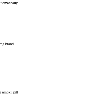
utomatically.
mg brand
 amoxil pill