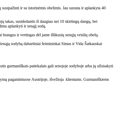
usipažinti ir su istorinėmis obelimis. Jau surasta ir aplankyta 40
ų takas, susidedantis iš daugiau nei 10 skirtingų dangų, bei
alima aplankyti ir senąjį sodą.
brangus ir vertingas dėl jame išlikusių senųjų veislių obelų.
Senąją sodybą dabartiniai šeimininkai Simas ir Vida Šatkauskai
is gurmaniškais patiekalais gali senojoje sodyboje arba jų užsisakyti
žsakymą pagamintuose Austrijoje, išvežioja klientams. Gurmaniškiems