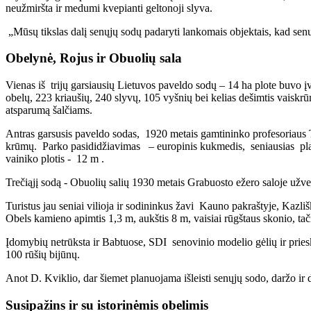
neužmiršta ir medumi kvepianti geltonoji slyva.
„Mūsų tikslas dalį senųjų sodų padaryti lankomais objektais, kad senųj
Obelynė, Rojus ir Obuolių sala
Vienas iš trijų garsiausių Lietuvos paveldo sodų – 14 ha plote buvo
obelų, 223 kriaušių, 240 slyvų, 105 vyšnių bei kelias dešimtis vaiskrū
atsparumą šalčiams.
Antras garsusis paveldo sodas, 1920 metais gamtininko profesoriaus 
krūmų. Parko pasididžiavimas – europinis kukmedis, seniausias pla
vainiko plotis - 12 m .
Trečiąjį sodą - Obuolių salių 1930 metais Grabuosto ežero saloje užve
Turistus jau seniai vilioja ir sodininkus žavi Kauno pakraštyje, Kazliš
Obels kamieno apimtis 1,3 m, aukštis 8 m, vaisiai rūgštaus skonio, ta
Įdomybių netrūksta ir Babtuose, SDI senovinio modelio gėlių ir pries
100 rūšių bijūnų.
Anot D. Kviklio, dar šiemet planuojama išleisti senųjų sodo, daržo ir
Susipažins ir su istorinėmis obelimis