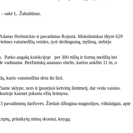
, – sakė L. Žabaliūnas.
o Adamo Hrebnickio ir pavadintas Rojumi. Mokslininkas ištyrė 629
ietines vaismedžių veisles, tyrė derlingumą, tręšimą, stebėjo
s. Parko augalų kolekcijoje per 300 rūšių ir formų medžių bei
e vadinama Beržininkų ananaso obelis, kurios aukštis 11 m, o
ą, kurio vaismedžiai dera iki šiol.
iame sklype, nors ir įpusėjusi ketvirtą šimtmetį, dar veda vaisius.
kurioje kasmet įsikuria ežių šeimyna.
3 pavadinimų daržovės. Žiedais džiugina magnolijos, vilkdalgiai, apie
ceptų, pritaikytų mūsų skoniui, knygą.