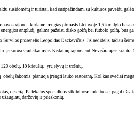
du susidomėtų ir turistai, kad susipažindami su kultūros paveldu galėtų s
navos rajone, kuriame įrengtas pirmasis Lietuvoje 1,5 km ilgio basakoj
i energijos antplūdį, galima pažaisti disko golfą bei futbolo golfą, bus g
urvilos prosenelis Leopoldas Dackevičius. Jis nedidelis, tačiau šeimai 
u įsikūrusi Gailiakaimyje, Kėdainių rajone. ant Nevėžio upės kranto. 
.
20 obelų, 18 kriaušių, yra slyvų ir trešnių.
 obelų šakomis planuoja įrengti lauko restoraną. Kol kas svečiai mėgaut
alotas, desertą. Patiekalus specialiuos stikliniuose indeliuose, pagal u
 užaugintų daržovių ir prieskonių.