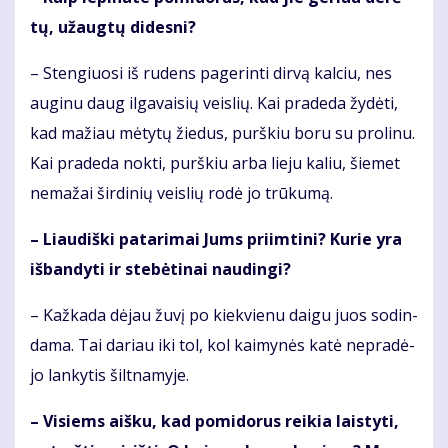
tų, už­aug­tų di­des­ni?
– Sten­giuo­si iš ru­dens pa­ge­rin­ti dir­vą kal­ciu, nes
au­gi­nu daug il­ga­vai­sių veis­lių. Kai pra­de­da žy­dė­ti,
kad ma­žiau mė­ty­tų žie­dus, purš­kiu bo­ru su pro­li­nu.
Kai pra­de­da nok­ti, purš­kiu ar­ba lie­ju ka­liu, šie­met
ne­ma­žai šir­di­nių veis­lių ro­dė jo trū­ku­mą.
– Liau­diš­ki pa­ta­ri­mai Jums pri­im­ti­ni? Ku­rie yra
iš­ban­dy­ti ir ste­bė­ti­nai nau­din­gi?
– Kaž­ka­da dė­jau žu­vį po kiek­vie­nu dai­gu juos so­din­
da­ma. Tai da­riau iki tol, kol kai­my­nės ka­tė ne­pra­dė­
jo lan­ky­tis šilt­na­my­je.
– Vi­siems aiš­ku, kad po­mi­do­rus rei­kia lais­ty­ti,