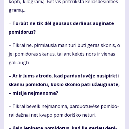
kop­tų ki­log­ra­mą. Bet vis pri­trūks­ta ke­lias­de­šim­ties
gra­mų...
– Tur­būt ne tik dėl gau­saus der­liaus au­gi­na­te
po­mi­do­rus?
– Tik­rai ne, pir­miau­sia man tu­ri bū­ti ge­ras sko­nis, o
jei po­mi­do­ras ska­nus, tai ant ke­kės nors ir vie­nas
ga­li aug­ti.
– Ar ir Jums at­ro­do, kad par­duo­tu­vė­je nu­si­pirk­ti
ska­nių po­mi­do­rų, ko­kio sko­nio pa­ti už­au­gi­na­te,
– mi­si­ja ne­įma­no­ma?
– Tik­rai be­veik ne­įma­no­ma, par­duo­tu­vė­se po­mi­do­
rai daž­nai net kva­po po­mi­do­riš­ko ne­tu­ri.
– Kaip le­pi­na­te po­mi­do­rus, kad jie ge­riau de­rė­