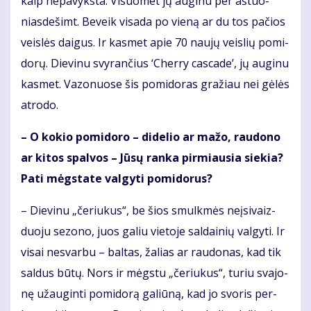
kaip ne­pa­vyks­ta. Vi­suo­met jų au­gi­nu per aš­tuo­
nias­de­šimt. Be­veik vi­sa­da po vie­ną ar du tos pa­čios
veis­lės dai­gus. Ir kas­met apie 70 nau­jų veis­lių po­mi­
do­rų. Die­vi­nu svy­ran­čius ‘Cher­ry cas­ca­de’, jų au­gi­nu
kas­met. Va­zo­nuo­se šis po­mi­do­ras gra­žiau nei gė­lės
at­ro­do.
– O ko­kio po­mi­do­ro – di­de­lio ar ma­žo, rau­do­no
ar ki­tos spal­vos – Jū­sų ran­ka pir­miau­sia sie­kia?
Pa­ti mėgs­ta­te val­gy­ti po­mi­do­rus?
– Die­vi­nu „če­riu­kus“, be šios smul­kmės ne­į­si­vaiz­
duo­ju se­zo­no, juos ga­liu vie­to­je sal­dai­nių val­gy­ti. Ir
vi­sai ne­svar­bu – bal­tas, ža­lias ar rau­do­nas, kad tik
sal­dus bū­tų. Nors ir mėgs­tu „če­riu­kus“, tu­riu sva­jo­
nę už­au­gin­ti po­mi­do­rą ga­liū­ną, kad jo svo­ris per­