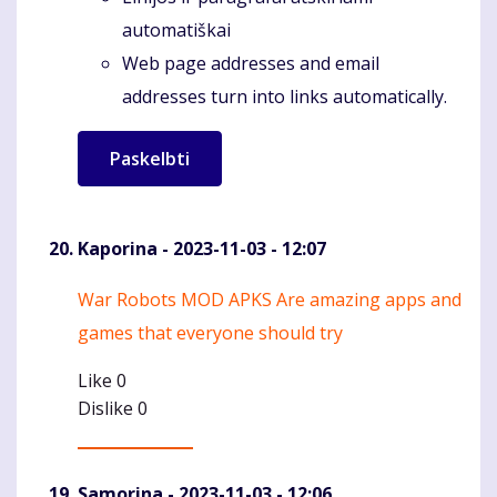
automatiškai
Web page addresses and email
addresses turn into links automatically.
Kaporina
- 2023-11-03 - 12:07
War Robots MOD APKS Are amazing apps and
Komentaras
games that everyone should try
Like
0
Dislike
0
Samorina
- 2023-11-03 - 12:06