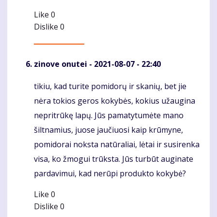
Like
0
Dislike
0
zinove onutei
- 2021-08-07 - 22:40
tikiu, kad turite pomidorų ir skanių, bet jie
Komentaras
nėra tokios geros kokybės, kokius užaugina
nepritrūkę lapų. Jūs pamatytumėte mano
šiltnamius, juose jaučiuosi kaip krūmyne,
pomidorai noksta natūraliai, lėtai ir susirenka
visa, ko žmogui trūksta. Jūs turbūt auginate
pardavimui, kad nerūpi produkto kokybė?
Like
0
Dislike
0