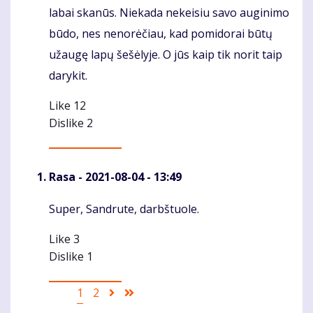
labai skanūs. Niekada nekeisiu savo auginimo
būdo, nes nenorėčiau, kad pomidorai būtų
užaugę lapų šešėlyje. O jūs kaip tik norit taip
darykit.
Like
12
Dislike
2
Rasa
- 2021-08-04 - 13:49
Super, Sandrute, darbštuole.
Komentaras
Like
3
Dislike
1
Pagination
Current
1
Puslapis
2
Sekantis
Last