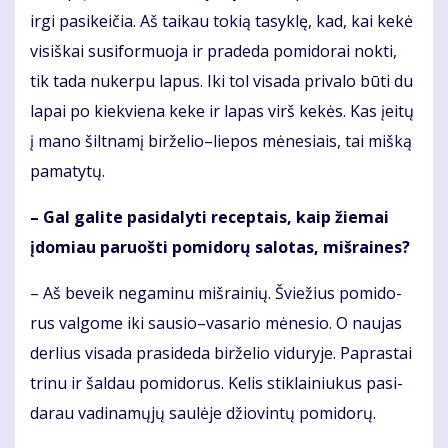
ir­gi pa­si­kei­čia. Aš tai­kau to­kią ta­syk­lę, kad, kai ke­kė
visiškai su­si­for­muo­ja ir pra­de­da po­mi­do­rai nok­ti,
tik ta­da nu­ker­pu la­pus. Iki tol vi­sa­da pri­va­lo bū­ti du
la­pai po kiek­vie­na ke­ke ir la­pas virš ke­kės. Kas įei­tų
į ma­no šilt­na­mį bir­že­lio–lie­pos mė­ne­siais, tai miš­ką
pa­ma­ty­tų.
– Gal ga­li­te pa­si­da­lyti re­cep­tais, kaip žie­mai
įdo­miau pa­ruoš­ti po­mi­do­rų sa­lo­tas, miš­rai­nes?
– Aš be­veik ne­ga­mi­nu miš­rai­nių. Švie­žius po­mi­do­
rus val­go­me iki sau­sio–va­sa­rio mė­ne­sio. O nau­jas
der­lius vi­sa­da pra­si­de­da bir­že­lio vi­du­ry­je. Pa­pras­tai
tri­nu ir šal­dau po­mi­do­rus. Ke­lis stik­lai­niu­kus pa­si­
da­rau va­di­na­mų­jų sau­lė­je džio­vin­tų po­mi­do­rų.