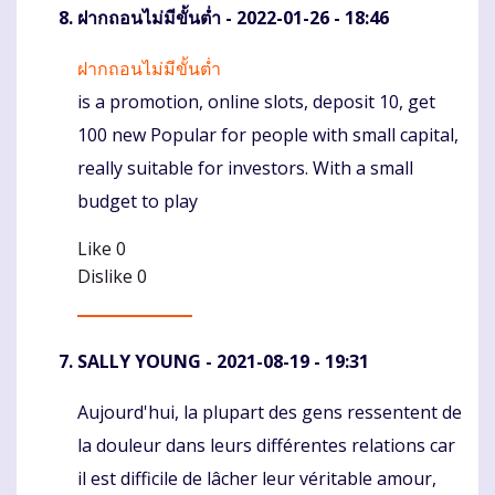
ฝากถอนไม่มีขั้นต่ำ
- 2022-01-26 - 18:46
ฝากถอนไม่มีขั้นต่ำ
Komentaras
is a promotion, online slots, deposit 10, get
100 new Popular for people with small capital,
really suitable for investors. With a small
budget to play
Like
0
Dislike
0
SALLY YOUNG
- 2021-08-19 - 19:31
Aujourd'hui, la plupart des gens ressentent de
Komentaras
la douleur dans leurs différentes relations car
il est difficile de lâcher leur véritable amour,