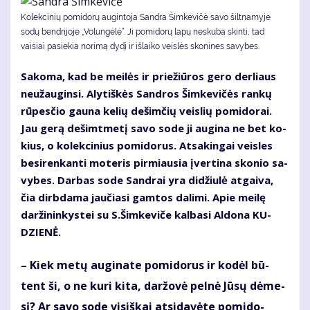
Kolekcinių pomidorų augintoja Sandra Šimkevičė savo šiltnamyje
sodų bendrijoje „Volungėlė“. Ji pomidorų lapų neskuba skinti, tad
vaisiai pasiekia norimą dydį ir išlaiko veislės skonines savybes.
Sa­ko­ma, kad be mei­lės ir prie­žiū­ros ge­ro der­liaus
ne­už­au­gin­si. Aly­tiš­kės San­dros Šimke­vi­čės ran­kų
rū­pes­čio gau­na ke­lių de­šim­čių veis­lių po­mi­do­rai.
Jau ge­rą de­šimt­me­tį sa­vo so­de ji au­gi­na ne bet ko­
kius, o ko­lek­ci­nius po­mi­do­rus. At­sa­kin­gai veis­les
be­si­ren­kan­ti mo­te­ris pir­miau­sia įver­ti­na sko­nio sa­
vy­bes. Dar­bas so­de San­drai yra di­džiu­lė at­gai­va,
čia dirb­da­ma jau­čia­si gam­tos da­li­mi. Apie mei­lę
dar­ži­nin­kys­tei su S.Šim­ke­vi­če kal­ba­si Al­do­na KU­
DZIE­NĖ.
– Kiek me­tų au­gi­na­te po­mi­do­rus ir ko­dėl bū­
tent ši, o ne ku­ri ki­ta, dar­žo­vė pel­nė Jū­sų dė­me­
sį? Ar sa­vo so­de vi­siš­kai at­si­da­vė­te po­mi­do­