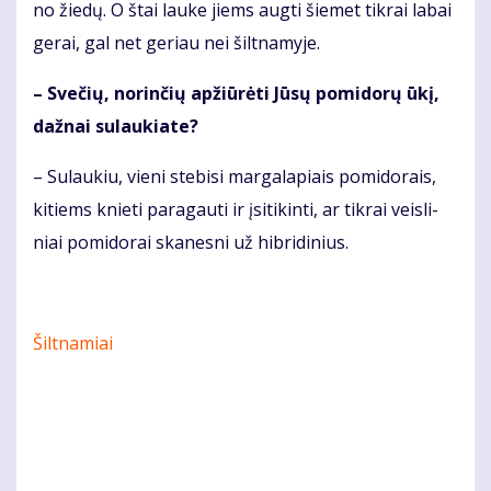
no žie­dų. O štai lau­ke jiems aug­ti šie­met tik­rai la­bai
ge­rai, gal net ge­riau nei šilt­na­my­je.
– Sve­čių, no­rin­čių ap­žiū­rė­ti Jū­sų po­mi­do­rų ūkį,
daž­nai su­lau­kia­te?
– Su­lau­kiu, vie­ni ste­bi­si mar­ga­la­piais po­mi­do­rais,
ki­tiems knie­ti pa­ra­gau­ti ir įsi­ti­kin­ti, ar tik­rai veis­li­
niai po­mi­do­rai ska­nes­ni už hib­ri­di­nius.
Šiltnamiai