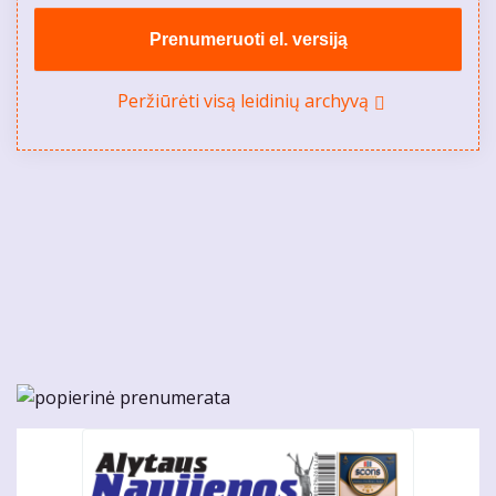
Prenumeruoti el. versiją
Peržiūrėti visą leidinių archyvą