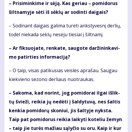
– Pri­si­min­ki­me ir sė­ją. Kas ge­riau – po­mi­do­rus
šilt­na­my­je sė­ti iš sėk­lų ar so­din­ti dai­gais?
– So­di­nant dai­gais ga­li­ma tu­rė­ti anks­ty­ves­nį der­lių,
to­dėl nie­ka­da sėk­lų ne­sė­ju tie­siai į šilt­na­mį.
– Ar fik­suo­ja­te, ren­ka­te, sau­go­te dar­ži­nin­ka­vi­
mo pa­tir­ties in­for­ma­ci­ją?
– O taip, vi­sas pa­ti­ku­sias veis­les ap­ra­šau. Sau­gau
kiek­vie­no se­zo­no der­liaus nuo­trau­kas.
– Sa­ko­ma, kad no­rint, jog po­mi­do­rai il­gai iš­lik­
tų švie­ži, rei­kia jų ne­dė­ti į šal­dy­tu­vą, nes šal­tis
ken­kia po­mi­do­rų sko­niui, jis šal­ty­je nyks­ta.
Taip pat po­mi­do­rus rei­kia lai­ky­ti ko­te­liu že­myn
– taip jie tu­rės ma­žiau są­ly­čio su oru. Kaip ir kur