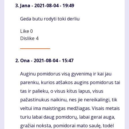
Jana
- 2021-08-04 - 19:49
Geda butu rodyti toki derliu
Komentaras
Like
0
Dislike
4
Ona
- 2021-08-04 - 15:47
Auginu pomidorus visą gyvenimą ir kai jau
Komentaras
parenku, kurios atšakos augins pomidorus tai
tas ir palieku, o visus kitus lapus, visus
pažastinukus naikinu, nes jie nereikalingi, tik
veltui ima maistingas medžiagas. Visais metais
turiu labai daug pomidorų, labai gerai auga,
gražiai noksta, pomidorai mato saulę, todėl