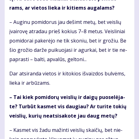
rams, ar vie­tos lie­ka ir ki­tiems au­ga­lams?
– Au­gi­nu po­mi­do­rus jau de­šimt me­tų, bet veis­lių
įvai­ro­vę at­ra­dau prieš ko­kius 7–8 me­tus. Veis­li­niai
po­mi­do­rai pa­ke­rė­jo ne tik sko­niu, bet ir gro­žiu. Be
šio gro­žio dar­že pui­kuo­ja­si ir agur­kai, bet ir tie ne­
pa­pras­ti – bal­ti, ap­va­lūs, gel­to­ni...
Dar at­si­ran­da vie­tos ir ki­to­kios iš­vaiz­dos bul­vėms,
lie­ka ir ar­bū­zams.
– Tai kiek po­mi­do­rų veis­lių ir dai­gų puo­se­lė­ja­
te? Tur­būt kas­met vis dau­giau? Ar tu­ri­te to­kių
veis­lių, ku­rių ne­at­si­sa­ko­te jau daug me­tų?
– Kas­met vis ža­du ma­žin­ti veis­lių skai­čių, bet nie­