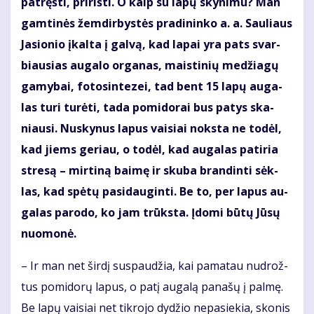
pa­tręš­ti, pri­riš­ti. O kaip su la­pų sky­ni­mu? Man
gam­ti­nės žem­dir­bys­tės pra­di­nin­ko a. a. Sau­liaus
Ja­sio­nio įkal­ta į gal­vą, kad la­pai yra pats svar­
biau­sias au­ga­lo or­ga­nas, mais­ti­nių me­džia­gų
ga­my­bai, fo­to­sin­te­zei, tad bent 15 la­pų au­ga­
las tu­ri tu­rė­ti, ta­da po­mi­do­rai bus pa­tys ska­
niau­si. Nu­sky­nus la­pus vai­siai noks­ta ne to­dėl,
kad jiems ge­riau, o to­dėl, kad au­ga­las pa­ti­ria
stre­są – mir­ti­ną bai­mę ir sku­ba bran­din­ti sėk­
las, kad spė­tų pa­si­dau­gin­ti. Be to, per la­pus au­
ga­las pa­ro­do, ko jam trūks­ta. Įdo­mi bū­tų Jū­sų
nuo­mo­nė.
– Ir man net šir­dį su­spau­džia, kai pa­ma­tau nu­drož­
tus po­mi­do­rų la­pus, o pa­tį au­ga­lą pa­na­šų į pal­mę.
Be la­pų vai­siai net tik­ro­jo dy­džio ne­pa­sie­kia, sko­nis