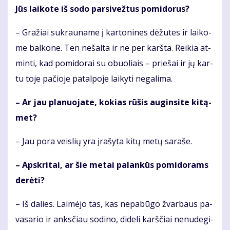
Jūs lai­ko­te iš so­do par­si­vež­tus po­mi­do­rus?
– Gra­žiai su­krau­na­me į kar­to­ni­nes dė­žu­tes ir lai­ko­
me bal­ko­ne. Ten ne­šal­ta ir ne­ per­ karš­ta. Rei­kia at­
min­ti, kad po­mi­do­rai su obuo­liais – prie­šai ir jų kar­
tu to­je pa­čio­je pa­tal­po­je lai­ky­ti ne­ga­li­ma.
– Ar jau pla­nuo­ja­te, ko­kias rū­šis au­gin­si­te ki­tą­
met?
– Jau po­ra veis­lių yra įra­šy­ta ki­tų me­tų sa­ra­še.
– Ap­skri­tai, ar šie me­tai pa­lan­kūs po­mi­do­rams
de­rė­ti?
– Iš da­lies. Lai­mė­jo tas, kas ne­pa­bū­go žvar­baus pa­
va­sa­rio ir anks­čiau so­di­no, di­de­li karš­čiai ne­nu­de­gi­