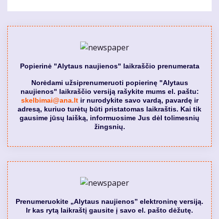
page
puslapis
page
Popierinė "Alytaus naujienos" laikraščio prenumerata
Norėdami užsiprenumeruoti popierinę "Alytaus
naujienos" laikraščio versiją rašykite mums el. paštu:
skelbimai@ana.lt
ir nurodykite savo vardą, pavardę ir
adresą, kuriuo turėtų būti pristatomas laikraštis. Kai tik
gausime jūsų laišką, informuosime Jus dėl tolimesnių
žingsnių.
Prenumeruokite „Alytaus naujienos” elektroninę versiją.
Ir kas rytą laikraštį gausite į savo el. pašto dėžutę.