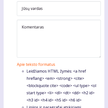
Jūsų vardas
Komentaras
Apie teksto formatus
Leidžiamos HTML žymės: <a href
hreflang> <em> <strong> <cite>
<blockquote cite> <code> <ul type> <ol
start type> <li> <dl> <dt> <dd> <h2 id>
<h3 id> <h4 id> <h5 id> <h6 id>
Linijos ir paragrafai atskiriami