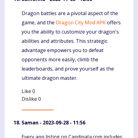
Dragon battles are a pivotal aspect of the
Komentaras
game, and the
Dragon City Mod APK
offers
you the ability to customize your dragon's
abilities and attributes. This strategic
advantage empowers you to defeat
opponents more easily, climb the
leaderboards, and prove yourself as the
ultimate dragon master.
Like
0
Dislike
0
Saman
- 2023-09-28 - 11:56
Every app listing on Candinata.com includes
Komentaras