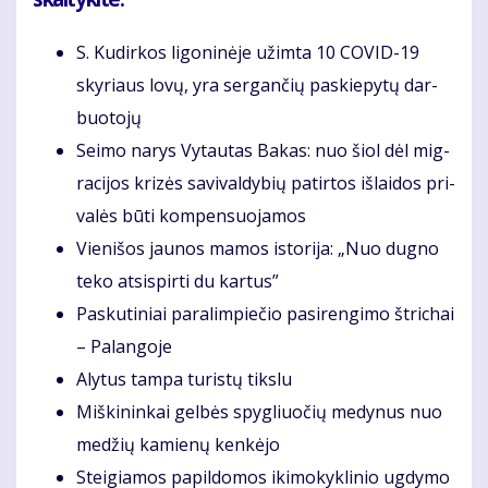
S. Ku­dir­kos li­go­ni­nė­je už­im­ta 10 CO­VID-19
sky­riaus lo­vų, yra ser­gan­čių pa­skie­py­tų dar­
buo­to­jų
Seimo narys Vy­tau­tas Ba­kas: nuo šiol dėl mig­
ra­ci­jos kri­zės sa­vi­val­dy­bių pa­tir­tos iš­lai­dos pri­
va­lės bū­ti kom­pen­suo­ja­mos
Vie­ni­šos jau­nos ma­mos is­to­ri­ja: „Nuo dug­no
te­ko at­si­spir­ti du kar­tus”
Pas­ku­ti­niai pa­ra­lim­pie­čio pa­si­ren­gi­mo štri­chai
– Pa­lan­go­je
Aly­tus tam­pa tu­ris­tų tiks­lu
Miš­ki­nin­kai gel­bės spyg­liuo­čių me­dy­nus nuo
me­džių ka­mie­nų ken­kė­jo
Stei­gia­mos pa­pil­do­mos iki­mo­kyk­li­nio ug­dy­mo