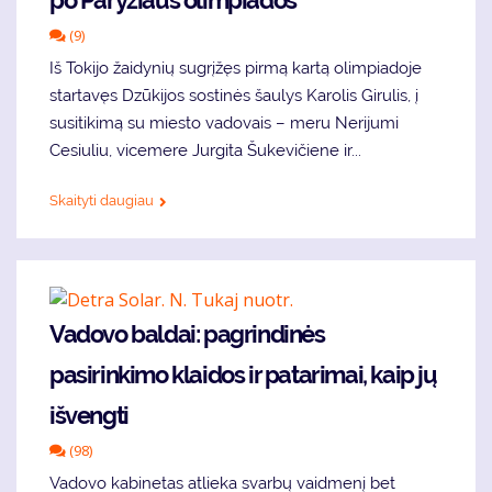
po Paryžiaus olimpiados
(9)
Iš Tokijo žaidynių sugrįžęs pirmą kartą olimpiadoje
startavęs Dzūkijos sostinės šaulys Karolis Girulis, į
susitikimą su miesto vadovais – meru Nerijumi
Cesiuliu, vicemere Jurgita Šukevičiene ir...
Skaityti daugiau
Vadovo baldai: pagrindinės
pasirinkimo klaidos ir patarimai, kaip jų
išvengti
(98)
Vadovo kabinetas atlieka svarbų vaidmenį bet