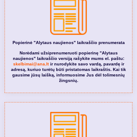
Popierinė "Alytaus naujienos" laikraščio prenumerata
Norėdami užsiprenumeruoti popierinę "Alytaus
naujienos" laikraščio versiją rašykite mums el. paštu:
skelbimai@ana.lt
ir nurodykite savo vardą, pavardę ir
adresą, kuriuo turėtų būti pristatomas laikraštis. Kai tik
gausime jūsų laišką, informuosime Jus dėl tolimesnių
žingsnių.