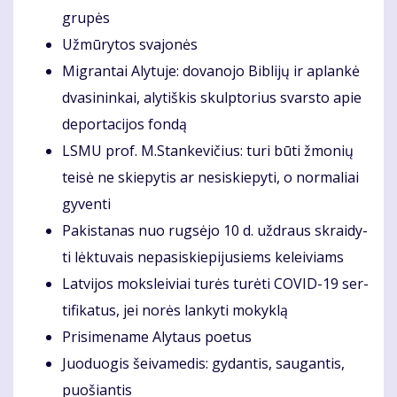
gru­pės
Už­mū­ry­tos sva­jo­nės
Mig­ran­tai Aly­tu­je: do­va­no­jo Bib­li­jų ir ap­lan­kė
dva­si­nin­kai, aly­tiš­kis skulp­to­rius svars­to apie
de­por­ta­ci­jos fon­dą
LSMU prof. M.Stan­ke­vi­čius: tu­ri bū­ti žmo­nių
tei­sė ne skie­py­tis ar ne­si­skie­py­ti, o nor­ma­liai
gy­ven­ti
Pa­kis­ta­nas nuo rug­sė­jo 10 d. už­draus skrai­dy­
ti lėk­tu­vais nepa­si­skie­pi­ju­siems ke­lei­viams
Lat­vi­jos moks­lei­viai tu­rės tu­rė­ti CO­VID-19 ser­
ti­fi­ka­tus, jei no­rės lan­ky­ti mo­kyk­lą
Pri­si­me­na­me Aly­taus po­etus
Juo­duo­gis šei­va­me­dis: gy­dan­tis, sau­gan­tis,
puo­šian­tis