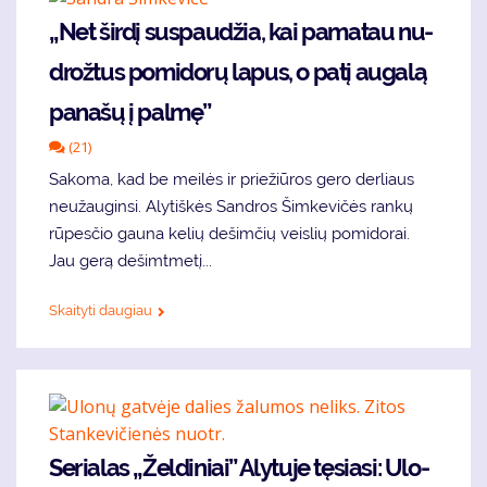
„Net šir­dį su­spau­džia, kai pa­ma­tau nu­
drož­tus po­mi­do­rų la­pus, o pa­tį au­ga­lą
pa­na­šų į pal­mę”
(21)
Sa­ko­ma, kad be mei­lės ir prie­žiū­ros ge­ro der­liaus
ne­už­au­gin­si. Aly­tiš­kės San­dros Šimke­vi­čės ran­kų
rū­pes­čio gau­na ke­lių de­šim­čių veis­lių po­mi­do­rai.
Jau ge­rą de­šimt­me­tį...
Skaityti daugiau
Se­ria­las „Žel­di­niai” Aly­tu­je tę­sia­si: Ulo­