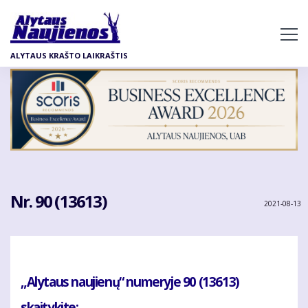
Pereiti
į
pagrindinį
ALYTAUS KRAŠTO LAIKRAŠTIS
turinį
Nr. 90 (13613)
2021-08-13
„Alytaus naujienų“ numeryje 90 (13613)
skaitykite: