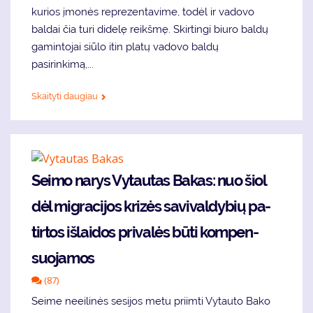
kurios įmonės reprezentavime, todėl ir vadovo
baldai čia turi didelę reikšmę. Skirtingi biuro baldų
gamintojai siūlo itin platų vadovo baldų
pasirinkimą,...
Skaityti daugiau
Seimo narys Vy­tau­tas Ba­kas: nuo šiol
dėl mig­ra­ci­jos kri­zės sa­vi­val­dy­bių pa­
tir­tos iš­lai­dos pri­va­lės bū­ti kom­pen­
suo­ja­mos
(87)
Sei­me ne­ei­li­nės se­si­jos me­tu pri­im­ti Vy­tau­to Ba­ko