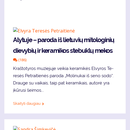
Aly­tu­je – pa­ro­da iš lie­tu­vių mi­to­lo­gi­nių
die­vy­bių ir ke­ra­mi­kos ste­buk­lų me­kos
(186)
Kraš­to­ty­ros mu­zie­ju­je vei­kia ke­ra­mi­kės El­vy­ros Te­
re­sės Pet­rai­tie­nės pa­ro­da „Mo­li­nu­kai iš se­no so­do“.
Drau­ge su vai­kais, taip pat ke­ra­mi­kais, au­to­rė yra
įkū­ru­si šei­mos...
Skaityti daugiau