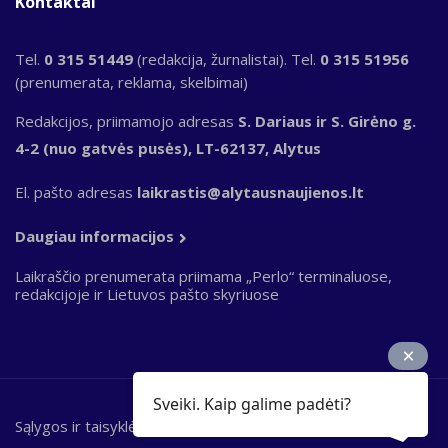
Kontaktai
Tel.
0 315 51449
(redakcija, žurnalistai). Tel.
0 315 51956
(prenumerata, reklama, skelbimai)
Redakcijos, priimamojo adresas
S. Dariaus ir S. Girėno g.
4-2 (nuo gatvės pusės), LT-62137, Alytus
El. pašto adresas
laikrastis@alytausnaujienos.lt
Daugiau informacijos
Laikraščio prenumerata priimama „Perlo“ terminaluose,
redakcijoje ir Lietuvos pašto skyriuose
Sveiki. Kaip galime padėti?
Sąlygos ir taisyklės
Bottom