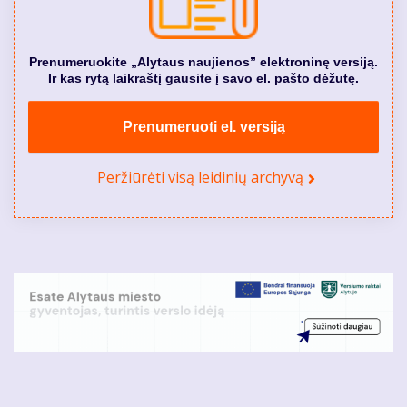
Prenumeruokite „Alytaus naujienos” elektroninę versiją.
Ir kas rytą laikraštį gausite į savo el. pašto dėžutę.
Prenumeruoti el. versiją
Peržiūrėti visą leidinių archyvą