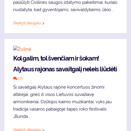
pa­siū­ly­ti Ci­vi­li­nės sau­gos įsta­ty­mo pa­kei­ti­mai, ku­riais
nu­sta­ty­ta, kad gy­ven­to­jams, sa­vi­val­dy­bėms, ūkio...
Skaityti daugiau
Kol galim, tol švenčiam ir šokam!
Alytaus rajonas savaitgalį neleis liūdėti
(1)
Šį savaitgalį Alytaus rajone koncertuos žinomi
atlikėjai, grieš iš visos Lietuvos suvažiavę
armonikieriai, Dzūkijos kaimo muzikantai, vyks jau
tradicija vasaros pabaigoje tapęs roko festivalis
„Bunda...
Skaityti daugiau