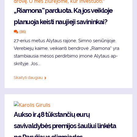
„Ria­mo­na” par­duo­ta. Ką jos veik­lo­je
pla­nuo­ja keis­ti nau­jie­ji sa­vi­nin­kai?
(86)
27-erius me­tus Aly­taus ra­jo­ne, Sim­no se­niū­ni­jo­je,
Ve­re­bie­jų kai­me, vei­kian­ti ben­dro­vė „Ria­mo­na“ yra
stam­biau­sia mė­sos per­dir­bi­mo įmo­nė Aly­taus ap­
skri­ty­je. Jos...
Skaityti daugiau
Aukso ir 48 tūkstančių eurų
savivaldybės premijos šauliui linkėta