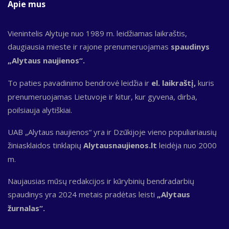
Apie mus
Vienintelis Alytuje nuo 1989 m. leidžiamas laikraštis,
daugiausia mieste ir rajone prenumeruojamas
spaudinys
„Alytaus naujienos“.
To paties pavadinimo bendrovė leidžia ir
el. laikraštį,
kuris
prenumeruojamas Lietuvoje ir kitur, kur gyvena, dirba,
poilsiauja alytiškiai.
UAB „Alytaus naujienos“ yra ir Dzūkijoje vieno populiariausių
žiniasklaidos tinklapių
Alytausnaujienos.lt
leidėja nuo 2000
m.
Naujausias mūsų redakcijos ir kūrybinių bendradarbių
spaudinys yra 2024 metais pradėtas leisti
„Alytaus
žurnalas“.