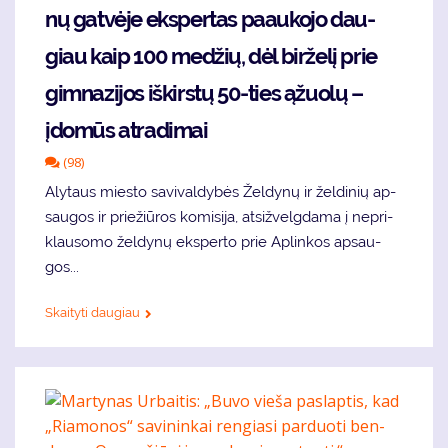
nų gat­vė­je eks­per­tas pa­au­ko­jo dau­
giau kaip 100 me­džių, dėl bir­že­lį prie
gim­na­zi­jos iš­kirs­tų 50-ties ąžuo­lų –
įdo­mūs at­ra­di­mai
(98)
Aly­taus mies­to sa­vi­val­dy­bės Žel­dy­nų ir žel­di­nių ap­
sau­gos ir prie­žiū­ros ko­mi­si­ja, at­si­žvelg­da­ma į ne­pri­
klau­so­mo žel­dy­nų eks­per­to prie Ap­lin­kos ap­sau­
gos...
Skaityti daugiau