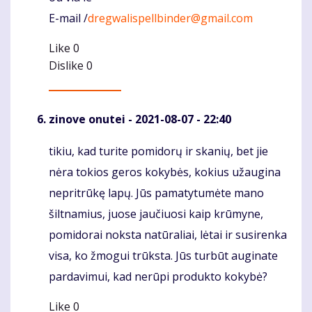
E-mail /
dregwalispellbinder@gmail.com
Like
0
Dislike
0
zinove onutei
- 2021-08-07 - 22:40
tikiu, kad turite pomidorų ir skanių, bet jie
Komentaras
nėra tokios geros kokybės, kokius užaugina
nepritrūkę lapų. Jūs pamatytumėte mano
šiltnamius, juose jaučiuosi kaip krūmyne,
pomidorai noksta natūraliai, lėtai ir susirenka
visa, ko žmogui trūksta. Jūs turbūt auginate
pardavimui, kad nerūpi produkto kokybė?
Like
0