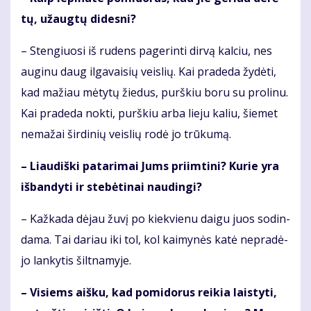
tų, už­aug­tų di­des­ni?
– Sten­giuo­si iš ru­dens pa­ge­rin­ti dir­vą kal­ciu, nes
au­gi­nu daug il­ga­vai­sių veis­lių. Kai pra­de­da žy­dė­ti,
kad ma­žiau mė­ty­tų žie­dus, purš­kiu bo­ru su pro­li­nu.
Kai pra­de­da nok­ti, purš­kiu ar­ba lie­ju ka­liu, šie­met
ne­ma­žai šir­di­nių veis­lių ro­dė jo trū­ku­mą.
– Liau­diš­ki pa­ta­ri­mai Jums pri­im­ti­ni? Ku­rie yra
iš­ban­dy­ti ir ste­bė­ti­nai nau­din­gi?
– Kaž­ka­da dė­jau žu­vį po kiek­vie­nu dai­gu juos so­din­
da­ma. Tai da­riau iki tol, kol kai­my­nės ka­tė ne­pra­dė­
jo lan­ky­tis šilt­na­my­je.
– Vi­siems aiš­ku, kad po­mi­do­rus rei­kia lais­ty­ti,