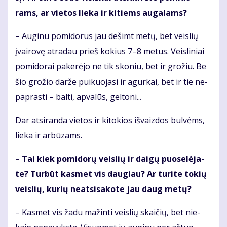
rams, ar vie­tos lie­ka ir ki­tiems au­ga­lams?
– Au­gi­nu po­mi­do­rus jau de­šimt me­tų, bet veis­lių
įvai­ro­vę at­ra­dau prieš ko­kius 7–8 me­tus. Veis­li­niai
po­mi­do­rai pa­ke­rė­jo ne tik sko­niu, bet ir gro­žiu. Be
šio gro­žio dar­že pui­kuo­ja­si ir agur­kai, bet ir tie ne­
pa­pras­ti – bal­ti, ap­va­lūs, gel­to­ni...
Dar at­si­ran­da vie­tos ir ki­to­kios iš­vaiz­dos bul­vėms,
lie­ka ir ar­bū­zams.
– Tai kiek po­mi­do­rų veis­lių ir dai­gų puo­se­lė­ja­
te? Tur­būt kas­met vis dau­giau? Ar tu­ri­te to­kių
veis­lių, ku­rių ne­at­si­sa­ko­te jau daug me­tų?
– Kas­met vis ža­du ma­žin­ti veis­lių skai­čių, bet nie­