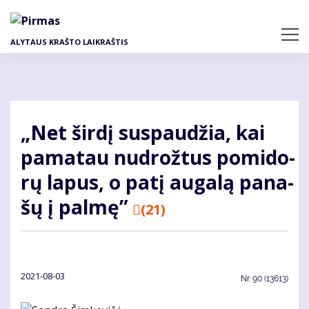
Pereiti
į
pagrindinį
ALYTAUS KRAŠTO LAIKRAŠTIS
turinį
„Net šir­dį su­spau­džia, kai
pa­ma­tau nu­drož­tus po­mi­do­
rų la­pus, o pa­tį au­ga­lą pa­na­
šų į pal­mę”
(21)
2021-08-03
Nr.
90 (13613)