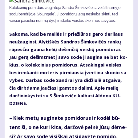
Kolekcinių pomidorų augintoja Sandra Šimkevičė savo šiltnamyje
sodų bendrijoje „Volungėlė“. Ji pomidorų lapų neskuba skinti, tad
vaisiai pasiekia norimą dydį ir išlaiko veislės skonines savybes.
Sa­ko­ma, kad be mei­lės ir prie­žiū­ros ge­ro der­liaus
ne­už­au­gin­si. Aly­tiš­kės San­dros Šimke­vi­čės ran­kų
rū­pes­čio gau­na ke­lių de­šim­čių veis­lių po­mi­do­rai.
Jau ge­rą de­šimt­me­tį sa­vo so­de ji au­gi­na ne bet ko­
kius, o ko­lek­ci­nius po­mi­do­rus. At­sa­kin­gai veis­les
be­si­ren­kan­ti mo­te­ris pir­miau­sia įver­ti­na sko­nio sa­
vy­bes. Dar­bas so­de San­drai yra di­džiu­lė at­gai­va,
čia dirb­da­ma jau­čia­si gam­tos da­li­mi. Apie mei­lę
dar­ži­nin­kys­tei su S.Šim­ke­vi­če kal­ba­si Al­do­na KU­
DZIE­NĖ.
– Kiek me­tų au­gi­na­te po­mi­do­rus ir ko­dėl bū­
tent ši, o ne ku­ri ki­ta, dar­žo­vė pel­nė Jū­sų dė­me­
sį? Ar sa­vo so­de vi­siš­kai at­si­da­vė­te po­mi­do­