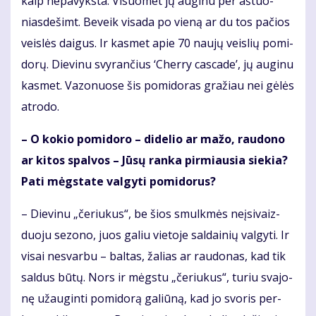
kaip ne­pa­vyks­ta. Vi­suo­met jų au­gi­nu per aš­tuo­
nias­de­šimt. Be­veik vi­sa­da po vie­ną ar du tos pa­čios
veis­lės dai­gus. Ir kas­met apie 70 nau­jų veis­lių po­mi­
do­rų. Die­vi­nu svy­ran­čius ‘Cher­ry cas­ca­de’, jų au­gi­nu
kas­met. Va­zo­nuo­se šis po­mi­do­ras gra­žiau nei gė­lės
at­ro­do.
– O ko­kio po­mi­do­ro – di­de­lio ar ma­žo, rau­do­no
ar ki­tos spal­vos – Jū­sų ran­ka pir­miau­sia sie­kia?
Pa­ti mėgs­ta­te val­gy­ti po­mi­do­rus?
– Die­vi­nu „če­riu­kus“, be šios smul­kmės ne­į­si­vaiz­
duo­ju se­zo­no, juos ga­liu vie­to­je sal­dai­nių val­gy­ti. Ir
vi­sai ne­svar­bu – bal­tas, ža­lias ar rau­do­nas, kad tik
sal­dus bū­tų. Nors ir mėgs­tu „če­riu­kus“, tu­riu sva­jo­
nę už­au­gin­ti po­mi­do­rą ga­liū­ną, kad jo svo­ris per­