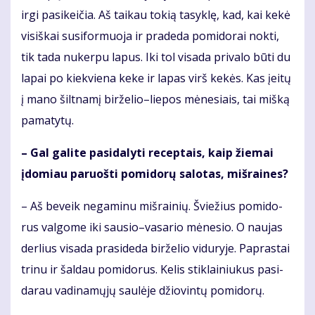
ir­gi pa­si­kei­čia. Aš tai­kau to­kią ta­syk­lę, kad, kai ke­kė
visiškai su­si­for­muo­ja ir pra­de­da po­mi­do­rai nok­ti,
tik ta­da nu­ker­pu la­pus. Iki tol vi­sa­da pri­va­lo bū­ti du
la­pai po kiek­vie­na ke­ke ir la­pas virš ke­kės. Kas įei­tų
į ma­no šilt­na­mį bir­že­lio–lie­pos mė­ne­siais, tai miš­ką
pa­ma­ty­tų.
– Gal ga­li­te pa­si­da­lyti re­cep­tais, kaip žie­mai
įdo­miau pa­ruoš­ti po­mi­do­rų sa­lo­tas, miš­rai­nes?
– Aš be­veik ne­ga­mi­nu miš­rai­nių. Švie­žius po­mi­do­
rus val­go­me iki sau­sio–va­sa­rio mė­ne­sio. O nau­jas
der­lius vi­sa­da pra­si­de­da bir­že­lio vi­du­ry­je. Pa­pras­tai
tri­nu ir šal­dau po­mi­do­rus. Ke­lis stik­lai­niu­kus pa­si­
da­rau va­di­na­mų­jų sau­lė­je džio­vin­tų po­mi­do­rų.