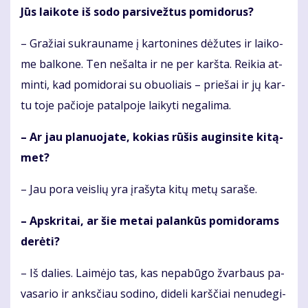
Jūs lai­ko­te iš so­do par­si­vež­tus po­mi­do­rus?
– Gra­žiai su­krau­na­me į kar­to­ni­nes dė­žu­tes ir lai­ko­
me bal­ko­ne. Ten ne­šal­ta ir ne­ per­ karš­ta. Rei­kia at­
min­ti, kad po­mi­do­rai su obuo­liais – prie­šai ir jų kar­
tu to­je pa­čio­je pa­tal­po­je lai­ky­ti ne­ga­li­ma.
– Ar jau pla­nuo­ja­te, ko­kias rū­šis au­gin­si­te ki­tą­
met?
– Jau po­ra veis­lių yra įra­šy­ta ki­tų me­tų sa­ra­še.
– Ap­skri­tai, ar šie me­tai pa­lan­kūs po­mi­do­rams
de­rė­ti?
– Iš da­lies. Lai­mė­jo tas, kas ne­pa­bū­go žvar­baus pa­
va­sa­rio ir anks­čiau so­di­no, di­de­li karš­čiai ne­nu­de­gi­