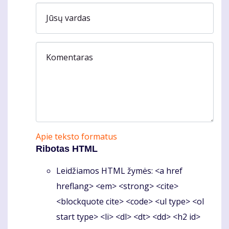
Jūsų vardas
Komentaras
Apie teksto formatus
Ribotas HTML
Leidžiamos HTML žymės: <a href
hreflang> <em> <strong> <cite>
<blockquote cite> <code> <ul type> <ol
start type> <li> <dl> <dt> <dd> <h2 id>