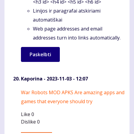
<h3 id> <h4 id> <h5 id> <h6 id>
Linijos ir paragrafai atskiriami
automatiškai
Web page addresses and email
addresses turn into links automatically.
Kaporina
- 2023-11-03 - 12:07
War Robots MOD APKS Are amazing apps and
Komentaras
games that everyone should try
Like
0
Dislike
0