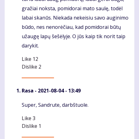
gražiai noksta, pomidorai mato saulę, todėl
labai skanūs. Niekada nekeisiu savo auginimo
būdo, nes nenorėčiau, kad pomidorai būtų
užaugę lapų šešėlyje. O jūs kaip tik norit taip
darykit.
Like
12
Dislike
2
Rasa
- 2021-08-04 - 13:49
Super, Sandrute, darbštuole.
Komentaras
Like
3
Dislike
1