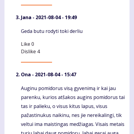
Jana
- 2021-08-04 - 19:49
Geda butu rodyti toki derliu
Komentaras
Like
0
Dislike
4
Ona
- 2021-08-04 - 15:47
Auginu pomidorus visą gyvenimą ir kai jau
Komentaras
parenku, kurios atšakos augins pomidorus tai
tas ir palieku, o visus kitus lapus, visus
pažastinukus naikinu, nes jie nereikalingi, tik
veltui ima maistingas medžiagas. Visais metais
turiu labai daug pomidorų, labai gerai auga,