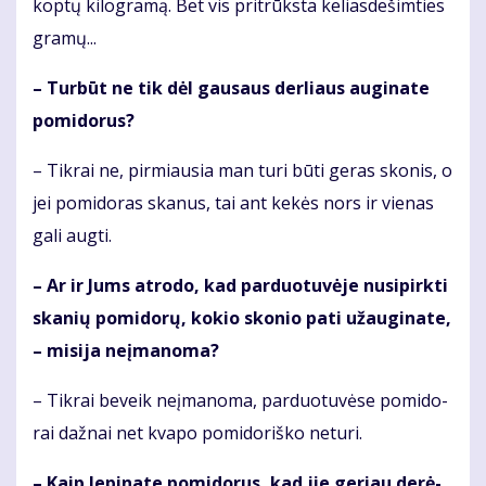
kop­tų ki­log­ra­mą. Bet vis pri­trūks­ta ke­lias­de­šim­ties
gra­mų...
– Tur­būt ne tik dėl gau­saus der­liaus au­gi­na­te
po­mi­do­rus?
– Tik­rai ne, pir­miau­sia man tu­ri bū­ti ge­ras sko­nis, o
jei po­mi­do­ras ska­nus, tai ant ke­kės nors ir vie­nas
ga­li aug­ti.
– Ar ir Jums at­ro­do, kad par­duo­tu­vė­je nu­si­pirk­ti
ska­nių po­mi­do­rų, ko­kio sko­nio pa­ti už­au­gi­na­te,
– mi­si­ja ne­įma­no­ma?
– Tik­rai be­veik ne­įma­no­ma, par­duo­tu­vė­se po­mi­do­
rai daž­nai net kva­po po­mi­do­riš­ko ne­tu­ri.
– Kaip le­pi­na­te po­mi­do­rus, kad jie ge­riau de­rė­