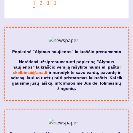
Pagination
Current
1
Puslapis
2
Sekantis
Last
page
puslapis
page
Popierinė "Alytaus naujienos" laikraščio prenumerata
Norėdami užsiprenumeruoti popierinę "Alytaus
naujienos" laikraščio versiją rašykite mums el. paštu:
skelbimai@ana.lt
ir nurodykite savo vardą, pavardę ir
adresą, kuriuo turėtų būti pristatomas laikraštis. Kai tik
gausime jūsų laišką, informuosime Jus dėl tolimesnių
žingsnių.