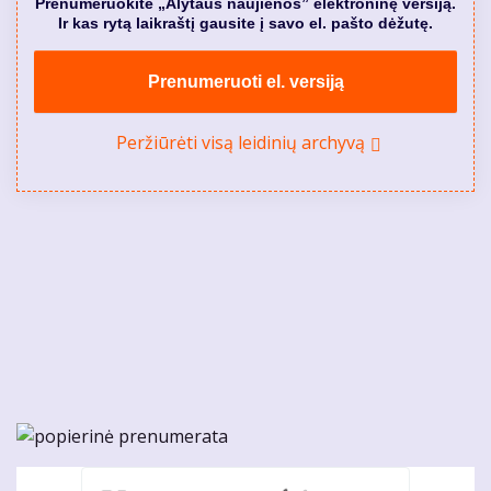
Prenumeruokite „Alytaus naujienos” elektroninę versiją.
Ir kas rytą laikraštį gausite į savo el. pašto dėžutę.
Prenumeruoti el. versiją
Peržiūrėti visą leidinių archyvą