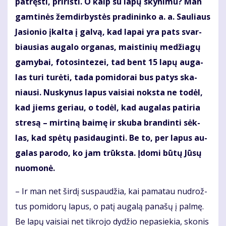
pa­tręš­ti, pri­riš­ti. O kaip su la­pų sky­ni­mu? Man
gam­ti­nės žem­dir­bys­tės pra­di­nin­ko a. a. Sau­liaus
Ja­sio­nio įkal­ta į gal­vą, kad la­pai yra pats svar­
biau­sias au­ga­lo or­ga­nas, mais­ti­nių me­džia­gų
ga­my­bai, fo­to­sin­te­zei, tad bent 15 la­pų au­ga­
las tu­ri tu­rė­ti, ta­da po­mi­do­rai bus pa­tys ska­
niau­si. Nu­sky­nus la­pus vai­siai noks­ta ne to­dėl,
kad jiems ge­riau, o to­dėl, kad au­ga­las pa­ti­ria
stre­są – mir­ti­ną bai­mę ir sku­ba bran­din­ti sėk­
las, kad spė­tų pa­si­dau­gin­ti. Be to, per la­pus au­
ga­las pa­ro­do, ko jam trūks­ta. Įdo­mi bū­tų Jū­sų
nuo­mo­nė.
– Ir man net šir­dį su­spau­džia, kai pa­ma­tau nu­drož­
tus po­mi­do­rų la­pus, o pa­tį au­ga­lą pa­na­šų į pal­mę.
Be la­pų vai­siai net tik­ro­jo dy­džio ne­pa­sie­kia, sko­nis