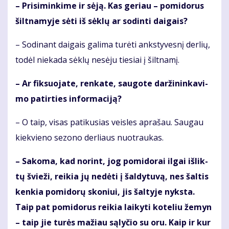
– Pri­si­min­ki­me ir sė­ją. Kas ge­riau – po­mi­do­rus
šilt­na­my­je sė­ti iš sėk­lų ar so­din­ti dai­gais?
– So­di­nant dai­gais ga­li­ma tu­rė­ti anks­ty­ves­nį der­lių,
to­dėl nie­ka­da sėk­lų ne­sė­ju tie­siai į šilt­na­mį.
– Ar fik­suo­ja­te, ren­ka­te, sau­go­te dar­ži­nin­ka­vi­
mo pa­tir­ties in­for­ma­ci­ją?
– O taip, vi­sas pa­ti­ku­sias veis­les ap­ra­šau. Sau­gau
kiek­vie­no se­zo­no der­liaus nuo­trau­kas.
– Sa­ko­ma, kad no­rint, jog po­mi­do­rai il­gai iš­lik­
tų švie­ži, rei­kia jų ne­dė­ti į šal­dy­tu­vą, nes šal­tis
ken­kia po­mi­do­rų sko­niui, jis šal­ty­je nyks­ta.
Taip pat po­mi­do­rus rei­kia lai­ky­ti ko­te­liu že­myn
– taip jie tu­rės ma­žiau są­ly­čio su oru. Kaip ir kur