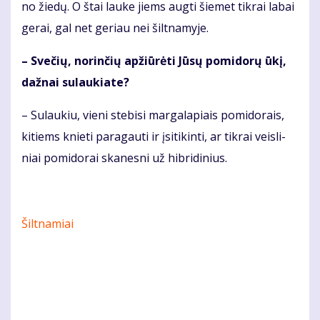
no žie­dų. O štai lau­ke jiems aug­ti šie­met tik­rai la­bai
ge­rai, gal net ge­riau nei šilt­na­my­je.
– Sve­čių, no­rin­čių ap­žiū­rė­ti Jū­sų po­mi­do­rų ūkį,
daž­nai su­lau­kia­te?
– Su­lau­kiu, vie­ni ste­bi­si mar­ga­la­piais po­mi­do­rais,
ki­tiems knie­ti pa­ra­gau­ti ir įsi­ti­kin­ti, ar tik­rai veis­li­
niai po­mi­do­rai ska­nes­ni už hib­ri­di­nius.
Šiltnamiai