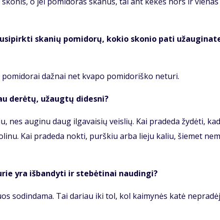
 sko­nis, o jei po­mi­do­ras ska­nus, tai ant ke­kės nors ir vie­nas 
si­pirk­ti ska­nių po­mi­do­rų, ko­kio sko­nio pa­ti už­au­gi­na­t
po­mi­do­rai daž­nai net kva­po po­mi­do­riš­ko ne­tu­ri.
au de­rė­tų, už­aug­tų di­des­ni?
iu, nes au­gi­nu daug il­ga­vai­sių veis­lių. Kai pra­de­da žy­dė­ti, ka
i­nu. Kai pra­de­da nok­ti, purš­kiu ar­ba lie­ju ka­liu, šie­met ne­m
­rie yra iš­ban­dy­ti ir ste­bė­ti­nai nau­din­gi?
uos so­din­da­ma. Tai da­riau iki tol, kol kai­my­nės ka­tė ne­pra­dė­