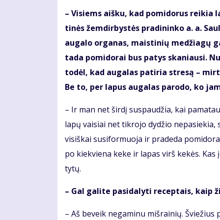
– Vi­siems aiš­ku, kad po­mi­do­rus rei­kia la
ti­nės žem­dir­bys­tės pra­di­nin­ko a. a. Sau
au­ga­lo or­ga­nas, mais­ti­nių me­džia­gų ga­
ta­da po­mi­do­rai bus pa­tys ska­niau­si. N
to­dėl, kad au­ga­las pa­ti­ria stre­są – mir­
Be to, per la­pus au­ga­las pa­ro­do, ko jam
– Ir man net šir­dį su­spau­džia, kai pa­ma­tau 
la­pų vai­siai net tik­ro­jo dy­džio ne­pa­sie­kia, 
visiškai su­si­for­muo­ja ir pra­de­da po­mi­do­rai
po kiek­vie­na ke­ke ir la­pas virš ke­kės. Kas į
ty­tų.
– Gal ga­li­te pa­si­da­lyti re­cep­tais, kaip
– Aš be­veik ne­ga­mi­nu miš­rai­nių. Švie­žius 