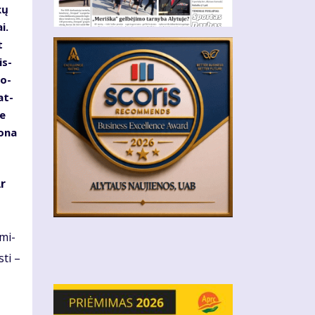
kų
i.
t
is­
ko­
at­
ie
o­na
Ar
­mi­
­ti –