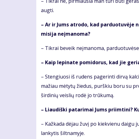
– Tik­rai ne, pir­miau­sia man tu­ri bū­ti ge­ras
aug­ti.
– Ar ir Jums at­ro­do, kad par­duo­tu­vė­je nu­
mi­si­ja ne­įma­no­ma?
– Tik­rai be­veik ne­įma­no­ma, par­duo­tu­vė­se 
– Kaip le­pi­na­te po­mi­do­rus, kad jie ge­ri
– Sten­giuo­si iš ru­dens pa­ge­rin­ti dir­vą kal­c
ma­žiau mė­ty­tų žie­dus, purš­kiu bo­ru su pro­l
šir­di­nių veis­lių ro­dė jo trū­ku­mą.
– Liau­diš­ki pa­ta­ri­mai Jums pri­im­ti­ni? Ku
– Kaž­ka­da dė­jau žu­vį po kiek­vie­nu dai­gu j
lan­ky­tis šilt­na­my­je.