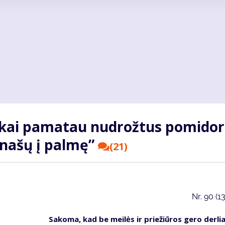
 kai pa­ma­tau nu­drož­tus po­mi­do­
a­na­šų į pal­mę”
(21)
Nr.
90 (1
Sa­ko­ma, kad be mei­lės ir prie­žiū­ros ge­ro der­li