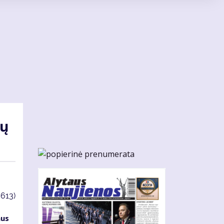
rų
3613)
aus