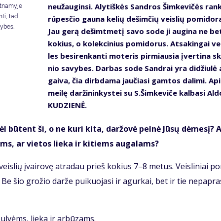
ne­už­au­gin­si. Aly­tiš­kės San­dros Šimke­vi­čės ran­
ltnamyje
ti, tad
rū­pes­čio gau­na ke­lių de­šim­čių veis­lių po­mi­do­ra
vybes.
Jau ge­rą de­šimt­me­tį sa­vo so­de ji au­gi­na ne be
ko­kius, o ko­lek­ci­nius po­mi­do­rus. At­sa­kin­gai ve
les be­si­ren­kan­ti mo­te­ris pir­miau­sia įver­ti­na s
nio sa­vy­bes. Dar­bas so­de San­drai yra di­džiu­lė 
gai­va, čia dirb­da­ma jau­čia­si gam­tos da­li­mi. Ap
mei­lę dar­ži­nin­kys­tei su S.Šim­ke­vi­če kal­ba­si Al­d
KU­DZIE­NĖ.
l bū­tent ši, o ne ku­ri ki­ta, dar­žo­vė pel­nė Jū­sų dė­me­sį? 
­rams, ar vie­tos lie­ka ir ki­tiems au­ga­lams?
is­lių įvai­ro­vę at­ra­dau prieš ko­kius 7–8 me­tus. Veis­li­niai po
 Be šio gro­žio dar­že pui­kuo­ja­si ir agur­kai, bet ir tie ne­pa­pras
 bul­vėms, lie­ka ir ar­bū­zams.