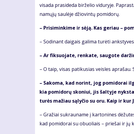
vi­sa­da pra­si­de­da bir­že­lio vi­du­ry­je. Pa­pras
na­mų­jų sau­lė­je džio­vin­tų po­mi­do­rų.
– Pri­si­min­ki­me ir sė­ją. Kas ge­riau – po­mi
– So­di­nant dai­gais ga­li­ma tu­rė­ti anks­ty­ves­n
– Ar fik­suo­ja­te, ren­ka­te, sau­go­te dar­ži­
– O taip, vi­sas pa­ti­ku­sias veis­les ap­ra­šau
– Sa­ko­ma, kad no­rint, jog po­mi­do­rai il­gai
kia po­mi­do­rų sko­niui, jis šal­ty­je nyks­t
tu­rės ma­žiau są­ly­čio su oru. Kaip ir kur J
– Gra­žiai su­krau­na­me į kar­to­ni­nes dė­žu­tes 
kad po­mi­do­rai su obuo­liais – prie­šai ir jų kar­