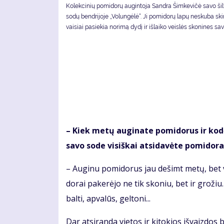
Kolekcinių pomidorų augintoja Sandra Šimkevičė savo ši
sodų bendrijoje „Volungėlė“. Ji pomidorų lapų neskuba skin
vaisiai pasiekia norimą dydį ir išlaiko veislės skonines sa
– Kiek me­tų au­gi­na­te po­mi­do­rus ir ko­dė
sa­vo so­de vi­siš­kai at­si­da­vė­te po­mi­do
– Au­gi­nu po­mi­do­rus jau de­šimt me­tų, bet ve
do­rai pa­ke­rė­jo ne tik sko­niu, bet ir gro­žiu.
bal­ti, ap­va­lūs, gel­to­ni...
Dar at­si­ran­da vie­tos ir ki­to­kios iš­vaiz­dos