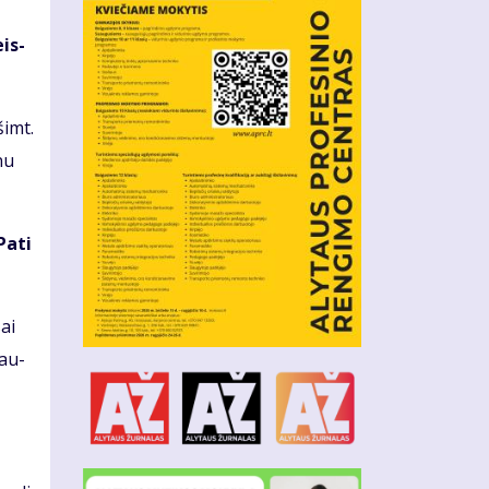
eis­
šimt.
­nu
Pa­ti
sai
­au­