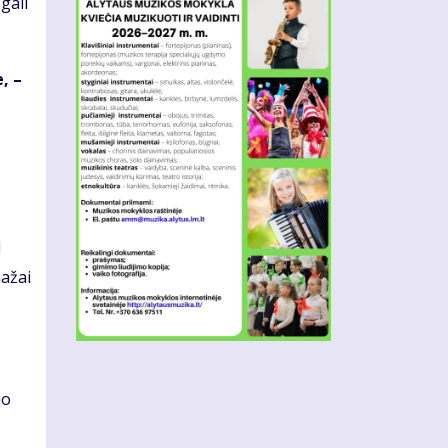
ga­li
e, –
d
a­žai
jo