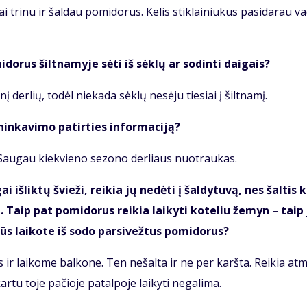
­tai tri­nu ir šal­dau po­mi­do­rus. Ke­lis stik­lai­niu­kus pa­si­da­rau va
­do­rus šilt­na­my­je sė­ti iš sėk­lų ar so­din­ti dai­gais?
į der­lių, to­dėl nie­ka­da sėk­lų ne­sė­ju tie­siai į šilt­na­mį.
nin­ka­vi­mo pa­tir­ties in­for­ma­ci­ją?
. Sau­gau kiek­vie­no se­zo­no der­liaus nuo­trau­kas.
 iš­lik­tų švie­ži, rei­kia jų ne­dė­ti į šal­dy­tu­vą, nes šal­tis 
a. Taip pat po­mi­do­rus rei­kia lai­ky­ti ko­te­liu že­myn – taip 
ūs lai­ko­te iš so­do par­si­vež­tus po­mi­do­rus?
ir lai­ko­me bal­ko­ne. Ten ne­šal­ta ir ne­ per­ karš­ta. Rei­kia at­mi
tu to­je pa­čio­je pa­tal­po­je lai­ky­ti ne­ga­li­ma.