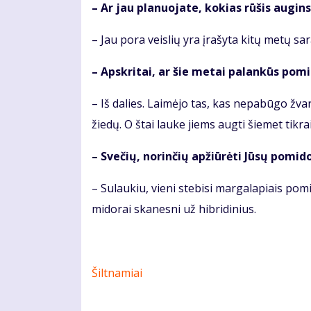
– Ar jau pla­nuo­ja­te, ko­kias rū­šis au­gin­
– Jau po­ra veis­lių yra įra­šy­ta ki­tų me­tų sa­r
– Ap­skri­tai, ar šie me­tai pa­lan­kūs po­mi
– Iš da­lies. Lai­mė­jo tas, kas ne­pa­bū­go žvar­
žie­dų. O štai lau­ke jiems aug­ti šie­met tik­rai
– Sve­čių, no­rin­čių ap­žiū­rė­ti Jū­sų po­mi­d
– Su­lau­kiu, vie­ni ste­bi­si mar­ga­la­piais po­mi­d
mi­do­rai ska­nes­ni už hib­ri­di­nius.
Šiltnamiai