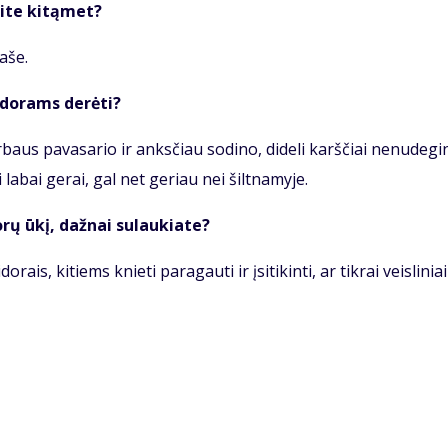
si­te ki­tą­met?
a­še.
­do­rams de­rė­ti?
baus pa­va­sa­rio ir anks­čiau so­di­no, di­de­li karš­čiai ne­nu­de­gi
 la­bai ge­rai, gal net ge­riau nei šilt­na­my­je.
o­rų ūkį, daž­nai su­lau­kia­te?
o­rais, ki­tiems knie­ti pa­ra­gau­ti ir įsi­ti­kin­ti, ar tik­rai veis­li­ni