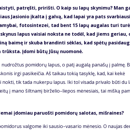
is­ty­ti, pa­tręš­ti, pri­riš­ti. O kaip su la­pų sky­ni­mu? Man 
­liaus Ja­sio­nio įkal­ta į gal­vą, kad la­pai yra pats svar­biau­s
my­bai, fo­to­sin­te­zei, tad bent 15 la­pų au­ga­las tu­ri tu­rė­
u­sky­nus la­pus vai­siai noks­ta ne to­dėl, kad jiems ge­riau, 
ti­ną bai­mę ir sku­ba bran­din­ti sėk­las, kad spė­tų pa­si­dau­gi
 trūks­ta. Įdo­mi bū­tų Jū­sų nuo­mo­nė.
nu­drož­tus po­mi­do­rų la­pus, o pa­tį au­ga­lą pa­na­šų į pal­mę. 
sko­nis ir­gi pa­si­kei­čia. Aš tai­kau to­kią ta­syk­lę, kad, kai ke­kė
 nok­ti, tik ta­da nu­ker­pu la­pus. Iki tol vi­sa­da pri­va­lo bū­ti du l
ei­tų į ma­no šilt­na­mį bir­že­lio–lie­pos mė­ne­siais, tai miš­ką pa­
 žie­mai įdo­miau pa­ruoš­ti po­mi­do­rų sa­lo­tas, miš­rai­nes?
po­mi­do­rus val­go­me iki sau­sio–va­sa­rio mė­ne­sio. O nau­jas der