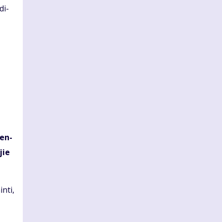
­di­
ken­
jie
n­ti,