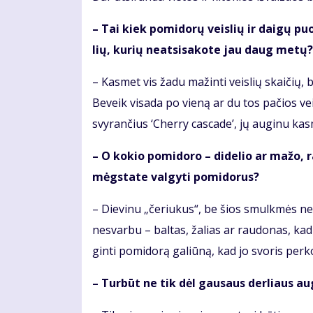
– Tai kiek po­mi­do­rų veis­lių ir dai­gų puo
lių, ku­rių ne­at­si­sa­ko­te jau daug me­tų?
– Kas­met vis ža­du ma­žin­ti veis­lių skai­čių, 
Be­veik vi­sa­da po vie­ną ar du tos pa­čios vei
svy­ran­čius ‘Cher­ry cas­ca­de’, jų au­gi­nu kas
– O ko­kio po­mi­do­ro – di­de­lio ar ma­žo, r
mėgs­ta­te val­gy­ti po­mi­do­rus?
– Die­vi­nu „če­riu­kus“, be šios smul­kmės ne­į­si
ne­svar­bu – bal­tas, ža­lias ar rau­do­nas, kad
gin­ti po­mi­do­rą ga­liū­ną, kad jo svo­ris per­k
– Tur­būt ne tik dėl gau­saus der­liaus au­g