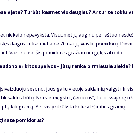
­se­lė­ja­te? Tur­būt kas­met vis dau­giau? Ar tu­ri­te to­kių v
bet nie­kaip ne­pa­vyks­ta. Vi­suo­met jų au­gi­nu per aš­tuo­nias­de­
s­lės dai­gus. Ir kas­met apie 70 nau­jų veis­lių po­mi­do­rų. Die­vi
­met. Va­zo­nuo­se šis po­mi­do­ras gra­žiau nei gė­lės at­ro­do.
au­do­no ar ki­tos spal­vos – Jū­sų ran­ka pir­miau­sia sie­kia? 
­vaiz­duo­ju se­zo­no, juos ga­liu vie­to­je sal­dai­nių val­gy­ti. Ir vi­
 tik sal­dus bū­tų. Nors ir mėgs­tu „če­riu­kus“, tu­riu sva­jo­nę už
op­tų ki­log­ra­mą. Bet vis pri­trūks­ta ke­lias­de­šim­ties gra­mų...
i­na­te po­mi­do­rus?