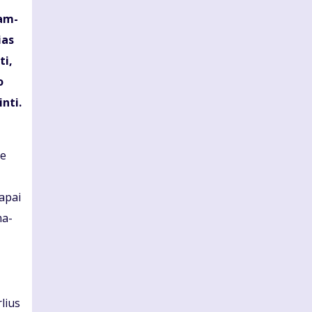
gam­
ias
ti,
o
n­ti.
Be
a­pai
ma­
­lius