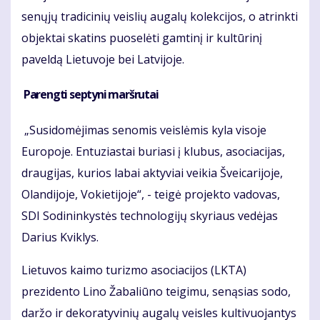
senųjų tradicinių veislių augalų kolekcijos, o atrinkti
objektai skatins puoselėti gamtinį ir kultūrinį
paveldą Lietuvoje bei Latvijoje.
Parengti septyni maršrutai
„Susidomėjimas senomis veislėmis kyla visoje
Europoje. Entuziastai buriasi į klubus, asociacijas,
draugijas, kurios labai aktyviai veikia Šveicarijoje,
Olandijoje, Vokietijoje“, - teigė projekto vadovas,
SDI Sodininkystės technologijų skyriaus vedėjas
Darius Kviklys.
Lietuvos kaimo turizmo asociacijos (LKTA)
prezidento Lino Žabaliūno teigimu, senąsias sodo,
daržo ir dekoratyvinių augalų veisles kultivuojantys