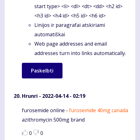
start type> <li> <dl> <dt> <dd> <h2 id>
<h3 id> <h4 id> <h5 id> <h6 id>
Linijos ir paragrafai atskiriami
automatiškai
Web page addresses and email
addresses turn into links automatically.
Hrunri
- 2022-04-14 - 02:19
furosemide online -
furosemide 40mg canada
Komentaras
azithromycin 500mg brand
0
0