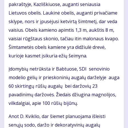
pakraštyje, Kazliškiuose, auganti seniausia
Lietuvos obelis. Laukinė obelis, auganti privačiame
sklype, nors ir įpusėjusi ketvirtą šimtmetį, dar veda
vaisius. Obels kamieno apimtis 1,3 m, aukštis 8 m,
vaisiai rūgštaus skonio, tačiau itin malonaus kvapo.
Šimtametės obels kamiene yra didžiulė drevė,
kurioje kasmet įsikuria ežių šeimyna.
Įdomybių netrūksta ir Babtuose, SDI senovinio
modelio gėlių ir prieskoninių augalų darželyje auga
60 skirtingų rūšių augalų bei daržovių 23
pavadinimų daržovės. Žiedais džiugina magnolijos,
vilkdalgiai, apie 100 rūšių bijūnų.
Anot D. Kviklio, dar šiemet planuojama išleisti
senųjų sodo, daržo ir dekoratyvinių augalų