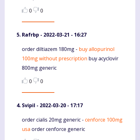
0
0
Rafrbp
- 2022-03-21 - 16:27
order diltiazem 180mg -
buy allopurinol
Komentaras
100mg without prescription
buy acyclovir
800mg generic
0
0
Svipil
- 2022-03-20 - 17:17
order cialis 20mg generic -
cenforce 100mg
Komentaras
usa
order cenforce generic