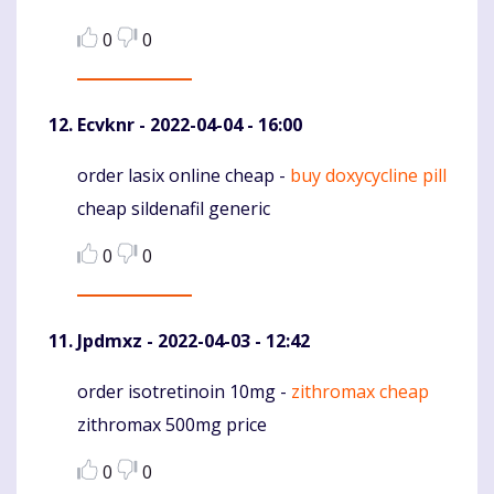
0
0
Ecvknr
- 2022-04-04 - 16:00
order lasix online cheap -
buy doxycycline pill
Komentaras
cheap sildenafil generic
0
0
Jpdmxz
- 2022-04-03 - 12:42
order isotretinoin 10mg -
zithromax cheap
Komentaras
zithromax 500mg price
0
0