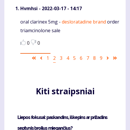
Hvmhsi
- 2022-03-17 - 14:17
oral clarinex 5mg -
desloratadine brand
order
Komentaras
triamcinolone sale
0
0
Pagination
First
Ankstesnis
Puslapis
1
Current
2
Puslapis
3
Puslapis
4
Puslapis
5
Puslapis
6
Puslapis
7
Puslapis
8
Puslapis
9
Sekantis
Last
page
puslapis
page
puslapis
page
Kiti straipsniai
Liepos fokusai: paskandins, iškepins ar prižadins
septynis brolius miegančius?