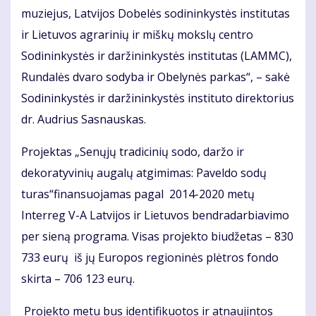
muziejus, Latvijos Dobelės sodininkystės institutas
ir Lietuvos agrarinių ir miškų mokslų centro
Sodininkystės ir daržininkystės institutas (LAMMC),
Rundalės dvaro sodyba ir Obelynės parkas“, – sakė
Sodininkystės ir daržininkystės instituto direktorius
dr. Audrius Sasnauskas.
Projektas „Senųjų tradicinių sodo, daržo ir
dekoratyvinių augalų atgimimas: Paveldo sodų
turas“finansuojamas pagal 2014-2020 metų
Interreg V-A Latvijos ir Lietuvos bendradarbiavimo
per sieną programa. Visas projekto biudžetas – 830
733 eurų iš jų Europos regioninės plėtros fondo
skirta – 706 123 eurų.
Projekto metu bus identifikuotos ir atnaujintos