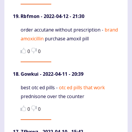
Rbfmon
- 2022-04-12 - 21:30
order accutane without prescription -
brand
Komentaras
amoxicillin
purchase amoxil pill
0
0
Gowkui
- 2022-04-11 - 20:39
best otc ed pills -
otc ed pills that work
Komentaras
prednisone over the counter
0
0
Zfbxwz
- 2022-04-10 - 15:42