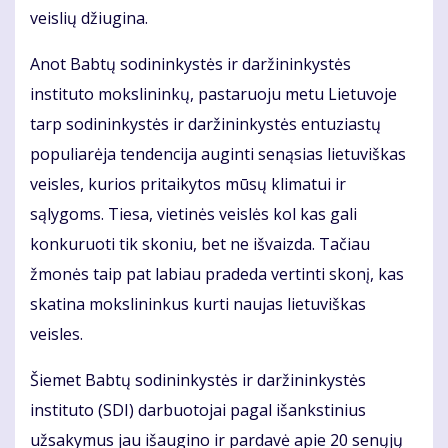
veislių džiugina.
Anot Babtų sodininkystės ir daržininkystės
instituto mokslininkų, pastaruoju metu Lietuvoje
tarp sodininkystės ir daržininkystės entuziastų
populiarėja tendencija auginti senąsias lietuviškas
veisles, kurios pritaikytos mūsų klimatui ir
sąlygoms. Tiesa, vietinės veislės kol kas gali
konkuruoti tik skoniu, bet ne išvaizda. Tačiau
žmonės taip pat labiau pradeda vertinti skonį, kas
skatina mokslininkus kurti naujas lietuviškas
veisles.
Šiemet Babtų sodininkystės ir daržininkystės
instituto (SDI) darbuotojai pagal išankstinius
užsakymus jau išaugino ir pardavė apie 20 senųjų