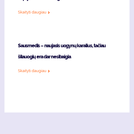
Skaityti daugiau
Sausmedis – naujasis uogynų karalius, tačiau
šilauogių era dar nesibaigia
Skaityti daugiau