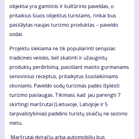
objektai yra gamtinis ir kultūrinis paveldas, o
pritaikius šiuos objektus turistams, rinkai bus
pasiūlytas naujas turizmo produktas – paveldo
sodai.
Projektu siekiama ne tik populiarinti senąsias
tradicines veisles, bet skatinti ir užaugintų
produktų perdirbimą, pasiūlant maisto gurmanams
senovinius receptus, pritaikytus šiuolaikiniams
skoniams. Paveldo sodų turizmas padės išplėsti
turizmo paslaugas. Tikimasi, kad jau parengti 7
skirtingi maršrutai (Lietuvoje, Latvijoje ir 5
tarpvalstybiniai) padidins turistų skaičių ne sezono
metu.
Maršrutai dviračiu arba automobiliu bus