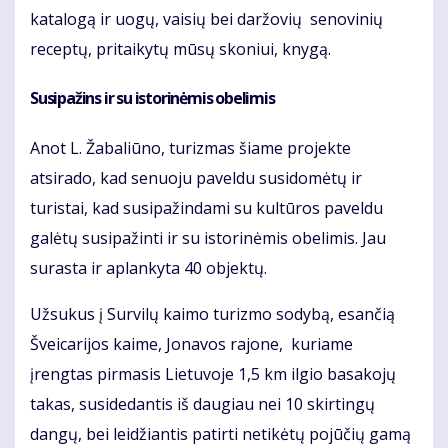
katalogą ir uogų, vaisių bei daržovių senovinių
receptų, pritaikytų mūsų skoniui, knygą.
Susipažins ir su istorinėmis obelimis
Anot L. Žabaliūno, turizmas šiame projekte
atsirado, kad senuoju paveldu susidomėtų ir
turistai, kad susipažindami su kultūros paveldu
galėtų susipažinti ir su istorinėmis obelimis. Jau
surasta ir aplankyta 40 objektų.
Užsukus į Survilų kaimo turizmo sodybą, esančią
Šveicarijos kaime, Jonavos rajone, kuriame
įrengtas pirmasis Lietuvoje 1,5 km ilgio basakojų
takas, susidedantis iš daugiau nei 10 skirtingų
dangų, bei leidžiantis patirti netikėtų pojūčių gamą