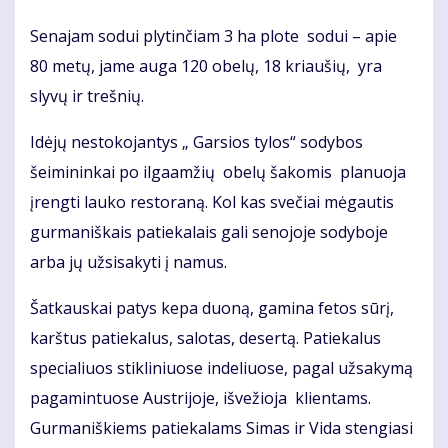
Senajam sodui plytinčiam 3 ha plote sodui – apie
80 metų, jame auga 120 obelų, 18 kriaušių, yra
slyvų ir trešnių.
Idėjų nestokojantys „ Garsios tylos“ sodybos
šeimininkai po ilgaamžių obelų šakomis planuoja
įrengti lauko restoraną. Kol kas svečiai mėgautis
gurmaniškais patiekalais gali senojoje sodyboje
arba jų užsisakyti į namus.
Šatkauskai patys kepa duoną, gamina fetos sūrį,
karštus patiekalus, salotas, desertą. Patiekalus
specialiuos stikliniuose indeliuose, pagal užsakymą
pagamintuose Austrijoje, išvežioja klientams.
Gurmaniškiems patiekalams Simas ir Vida stengiasi