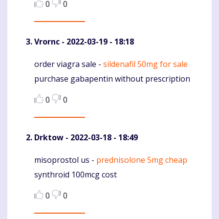
0
0
Vrornc
- 2022-03-19 - 18:18
order viagra sale -
sildenafil 50mg for sale
Komentaras
purchase gabapentin without prescription
0
0
Drktow
- 2022-03-18 - 18:49
misoprostol us -
prednisolone 5mg cheap
Komentaras
synthroid 100mcg cost
0
0