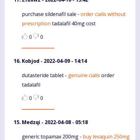
purchase sildenafil sale -
order cialis without
Komentaras
prescription
tadalafil 40mg cost
0
0
Kobjod
- 2022-04-09 - 14:14
dutasteride tablet -
genuine cialis
order
Komentaras
tadalafil
0
0
Medzqi
- 2022-04-08 - 05:18
generic topamax 200mg -
buy levaquin 250mg
Komentaras