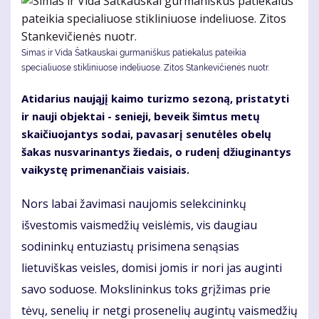
Simas ir Vida Šatkauskai gurmaniškus patiekalus pateikia
specialiuose stikliniuose indeliuose. Zitos Stankevičienės nuotr.
Atidarius naująjį kaimo turizmo sezoną, pristatyti
ir nauji objektai - senieji, beveik šimtus metų
skaičiuojantys sodai, pavasarį senutėles obelų
šakas nusvarinantys žiedais, o rudenį džiuginantys
vaikystę primenančiais vaisiais.
Nors labai žavimasi naujomis selekcininkų
išvestomis vaismedžių veislėmis, vis daugiau
sodininkų entuziastų prisimena senąsias
lietuviškas veisles, domisi jomis ir nori jas auginti
savo soduose. Mokslininkus toks grįžimas prie
tėvų, senelių ir netgi prosenelių augintų vaismedžių