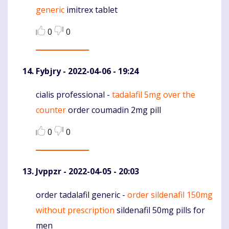
generic
imitrex tablet
0
0
Fybjry
- 2022-04-06 - 19:24
cialis professional -
tadalafil 5mg over the
Komentaras
counter
order coumadin 2mg pill
0
0
Jvppzr
- 2022-04-05 - 20:03
order tadalafil generic -
order sildenafil 150mg
Komentaras
without prescription
sildenafil 50mg pills for
men