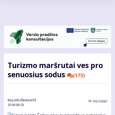
Pereiti
į
pagrindinį
turinį
Turizmo maršrutai ves pro
senuosius sodus
(173)
Rita KRUŠINSKAITĖ
Nr.
109 (13192)
2018-09-25