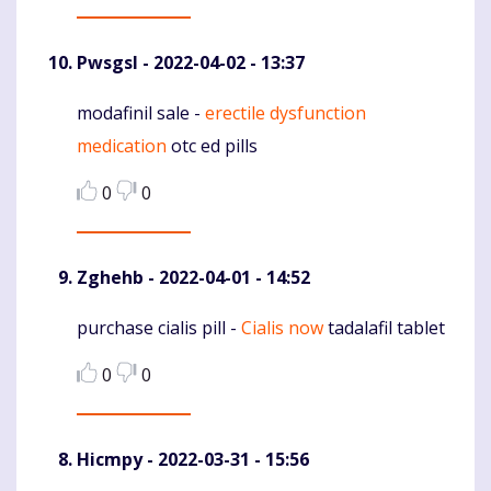
Pwsgsl
- 2022-04-02 - 13:37
modafinil sale -
erectile dysfunction
Komentaras
medication
otc ed pills
0
0
Zghehb
- 2022-04-01 - 14:52
purchase cialis pill -
Cialis now
tadalafil tablet
Komentaras
0
0
Hicmpy
- 2022-03-31 - 15:56