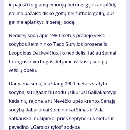
ir pajusti teigiamų emocijų bei energijos antplūdį,
galima pažaisti disko golfą bei futbolo golfą, bus
galima aplankyti ir senąjį sodą.
Nedidelį sodą apie 1980 metus pradėjo veisti
sodybos šeimininko Tado Survilos prosenelis
Leopoldas Dackevičius. Jis nedidelis, tačiau šeimai
brangus ir vertingas dėl jame išlikusių senųjų
veislių obelų.
Dar viena sena, maždaug 1900 metais statyta
sodyba, su ilgaamžiu sodu įsikūrusi Gailiakaimyje,
Kėdainių rajone. ant Nevėžio upės kranto. Senąją
sodybą dabartiniai šeimininkai Simas ir Vida
Šatkauskai nusipirko prieš septynerius metus ir
pavadino „Garsios tylos“ sodyba.