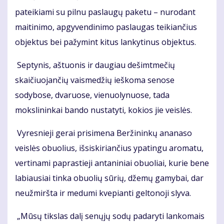
pateikiami su pilnu paslaugų paketu – nurodant
maitinimo, apgyvendinimo paslaugas teikiančius
objektus bei pažymint kitus lankytinus objektus.
Septynis, aštuonis ir daugiau dešimtmečių
skaičiuojančių vaismedžių ieškoma senose
sodybose, dvaruose, vienuolynuose, tada
mokslininkai bando nustatyti, kokios jie veislės.
Vyresnieji gerai prisimena Beržininkų ananaso
veislės obuolius, išsiskiriančius ypatingu aromatu,
vertinami paprastieji antaniniai obuoliai, kurie bene
labiausiai tinka obuolių sūrių, džemų gamybai, dar
neužmiršta ir medumi kvepianti geltonoji slyva.
„Mūsų tikslas dalį senųjų sodų padaryti lankomais