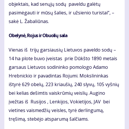
objektais, kad senųjų sodų paveldu galėtų
pasimėgauti ir mūsų šalies, ir užsienio turistai“, –
sakė L. Žabaliūnas.
Obelynė, Rojus ir Obuolių sala
Vienas iš trijų garsiausių Lietuvos paveldo sodų –
14 ha plote buvo įveistas prie Dūkšto 1890 metais
garsaus Lietuvos sodininko pomologo Adamo
Hrebnickio ir pavadintas Rojumi. Mokslininkas
ištyrė 629 obelų, 223 kriaušių, 240 slyvų, 105 vyšnių
bei kelias dešimtis vaiskrūmių veislių. Augino
įvežtas iš Rusijos , Lenkijos, Vokietijos, JAV bei
vietines vaismedžių veisles, tyrė derlingumą,
tręšimą, stebėjo atsparumą šalčiams.