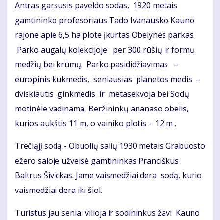
Antras garsusis paveldo sodas, 1920 metais
gamtininko profesoriaus Tado Ivanausko Kauno
rajone apie 6,5 ha plote įkurtas Obelynės parkas.
Parko augalų kolekcijoje per 300 rūšių ir formų
medžių bei krūmų. Parko pasididžiavimas –
europinis kukmedis, seniausias planetos medis –
dviskiautis ginkmedis ir metasekvoja bei Sodų
motinėle vadinama Beržininkų ananaso obelis,
kurios aukštis 11 m, o vainiko plotis - 12 m .
Trečiąjį sodą - Obuolių salių 1930 metais Grabuosto
ežero saloje užveisė gamtininkas Pranciškus
Baltrus Šivickas. Jame vaismedžiai dera sodą, kurio
vaismedžiai dera iki šiol.
Turistus jau seniai vilioja ir sodininkus žavi Kauno