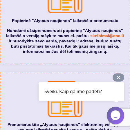
Popierinė "Alytaus naujienos" laikraščio prenumerata
Norėdami užsiprenumeruoti popierinę "Alytaus naujienos"
laikraščio versiją rašykite mums el. paštu:
skelbimai@ana.lt
ir nurodykite savo vardą, pavardę ir adresą, kuriuo turėtų
būti pristatomas laikraštis. Kai tik gausime jūsų laišką,
informuosime Jus dėl tolimesnių žingsnių.
Sveiki. Kaip galime padėti?
Prenumeruokite „Alytaus naujienos” elektroninę versiją. Ir
kas rytą laikraštį gausite į savo el. pašto dėžutę.