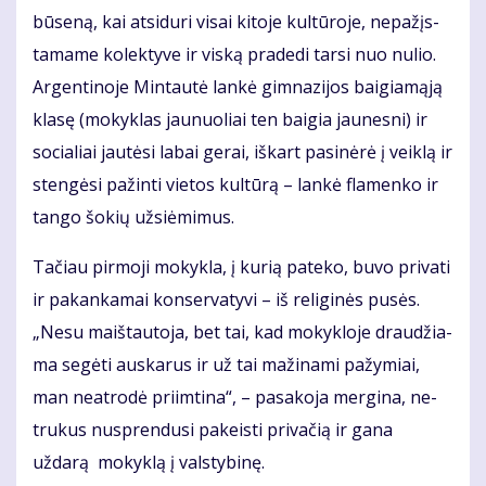
bū­se­ną, kai at­si­du­ri vi­sai ki­to­je kul­tū­ro­je, ne­pa­žįs­
ta­ma­me ko­lek­ty­ve ir vis­ką pra­de­di tar­si nuo nu­lio.
Ar­gen­ti­no­je Min­tau­tė lan­kė gim­na­zi­jos bai­gia­mą­ją
kla­sę (mo­kyk­las jau­nuo­liai ten bai­gia jau­nes­ni) ir
so­cia­liai jau­tė­si la­bai ge­rai, iš­kart pa­si­nė­rė į veik­lą ir
sten­gė­si pa­žin­ti vie­tos kul­tū­rą – lan­kė fla­men­ko ir
tan­go šo­kių už­si­ė­mi­mus.
Ta­čiau pir­mo­ji mo­kyk­la, į ku­rią pa­te­ko, bu­vo pri­va­ti
ir pa­kan­ka­mai kon­ser­va­ty­vi – iš re­li­gi­nės pu­sės.
„Ne­su maiš­tau­to­ja, bet tai, kad mo­kyk­lo­je drau­džia­
ma se­gė­ti aus­ka­rus ir už tai ma­ži­na­mi pa­žy­miai,
man ne­at­ro­dė pri­im­ti­na“, – pa­sa­ko­ja mer­gi­na, ne­
tru­kus nu­spren­du­si pa­keis­ti privačią ir gana
uždarą mo­kyk­lą į vals­ty­bi­nę.