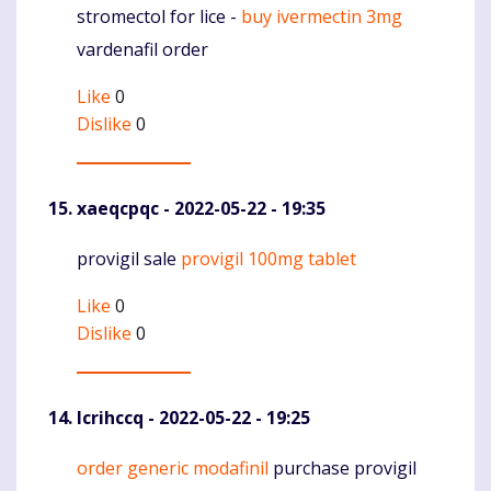
stromectol for lice -
buy ivermectin 3mg
Komentaras
vardenafil order
Like
0
Dislike
0
xaeqcpqc
- 2022-05-22 - 19:35
provigil sale
provigil 100mg tablet
Komentaras
Like
0
Dislike
0
lcrihccq
- 2022-05-22 - 19:25
order generic modafinil
purchase provigil
Komentaras