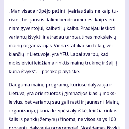
„Man vi­sa­da rū­pė­jo pa­žin­ti įvai­rias ša­lis ne kaip tu­
ris­tei, bet jaus­tis da­li­mi ben­druo­me­nės, kaip vie­ti­
niam gy­ven­to­jui, kal­bė­ti jų kal­ba. Pra­dė­jau ieš­ko­ti
va­rian­tų iš­vyk­ti ir at­ra­dau tarp­tau­ti­nes moks­lei­vių
mai­nų or­ga­ni­za­ci­jas. Vie­na sta­bi­liau­sių to­kių, vei­
kian­čių ir Lie­tu­vo­je, yra YFU. La­bai svar­bu, kad
moks­lei­viui lei­džia­ma rink­tis mai­nų truk­mę ir ša­lį, į
ku­rią iš­vyks“, – pa­sa­ko­ja aly­tiš­kė.
Dau­gu­ma mai­nų pro­gra­mų, ku­rio­se da­ly­vau­ja ir
Lie­tu­va, yra orien­tuo­tos į gim­na­zi­jos kla­sių moks­
lei­vius, bet va­rian­tų sau ga­li ras­ti ir jau­nes­ni. Mai­nų
or­ga­ni­za­ci­ja, į ku­rią krei­pė­si aly­tiš­kė, lei­džia rink­tis
ša­lis iš pen­kių že­my­nų (ži­no­ma, ne vi­sos ša­lys 100
pro­cen­tų da­ly­vau­ja pro­gra­mo­je). No­rė­da­mas iš­vyk­ti