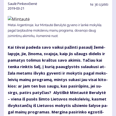
Saulė Pinkevičienė
Nr.
36 (13266)
2019-03-21
Metai Argentinoje, kur Mintautė Berulytė gyveno ir lankė mokyklą
pagal tarptautinę moksleivių mainų programą, dovanojo daug
įsimintinų akimirkų. Asmeninė nuot.
Kai tė­vai pa­de­da sa­vo vai­kui pa­žin­ti pa­sau­lį že­mė­
la­py­je, jie, ži­no­ma, sva­jo­ja, kaip jis už­augs di­de­lis ir
pa­ma­tys to­li­mus kraš­tus sa­vo aki­mis. Ta­čiau kai
ten­ka rink­tis ša­lį, į ku­rią pa­aug­lys­tės su­lau­ku­si at­
ža­la me­tams iš­vyks gy­ven­ti ir mo­ky­tis pa­gal moks­
lei­vių mai­nų pro­gra­mą, min­tys su­ka­si jau vi­sai ki­to­
kios: ar jam ten bus sau­gu, kas pa­si­rū­pins, jei su­
sirgs, pa­tirs pa­ty­čias? Aly­tiš­kė Min­tau­tė Be­ru­ly­tė
– vie­na iš pu­sės šim­to Lie­tu­vos moks­lei­vių, kas­met
iš­vyks­tan­čių iš Lie­tu­vos mo­ky­tis už­sie­nio ša­ly­se pa­
gal mai­nų pro­gra­mas. Mer­gi­na pa­si­rin­ko eg­zo­tiš­