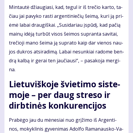
Min­tau­tė džiau­gia­si, kad, te­gul ir iš tre­čio kar­to, ta­
čiau jai pa­vy­ko ras­ti ar­gen­ti­nie­čių šei­mą, ku­ri ją pri­
ėmė la­bai drau­giš­kai. „Su­si­da­riau įspū­dį, kad pa­čią
mai­nų idė­ją tur­būt vi­sos šei­mos su­pran­ta sa­vi­tai,
tre­čio­ji ma­no šei­ma ją su­pra­to kaip dar vie­nos nau­
jos duk­ros at­si­ra­di­mą. La­bai ne­sun­kiai ra­do­me ben­
drą kal­bą ir ge­rai ten jau­čiau­si“, – pa­sa­ko­ja mer­gi­
na.
Lie­tu­viš­ko­je švie­ti­mo sis­te­
mo­je – per daug stre­so ir
dirb­ti­nės kon­ku­ren­ci­jos
Pra­bė­go jau du mė­ne­siai nuo grį­ži­mo iš Ar­gen­ti­
nos, mo­kyk­li­nis gy­ve­ni­mas Adol­fo Ra­ma­naus­ko-Va­