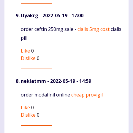
Uyakrg
- 2022-05-19 - 17:00
order ceftin 250mg sale -
cialis 5mg cost
cialis
Komentaras
pill
Like
0
Dislike
0
nekiatmm
- 2022-05-19 - 14:59
order modafinil online
cheap provigil
Komentaras
Like
0
Dislike
0