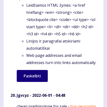
Leidžiamos HTML žymės: <a href
hreflang> <em> <strong> <cite>
<blockquote cite> <code> <ul type> <ol
start type> <li> <dl> <dt> <dd> <h2 id>
<h3 id> <h4 id> <h5 id> <h6 id>
Linijos ir paragrafai atskiriami
automatiškai
Web page addresses and email
addresses turn into links automatically.
Jgvcyz
- 2022-06-01 - 04:48
cheap prednisolone for sale -
buy neurontin