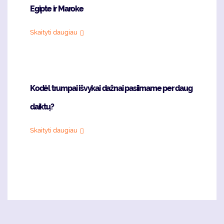
Egipte ir Maroke
Skaityti daugiau
Kodėl trumpai išvykai dažnai pasiimame per daug
daiktų?
Skaityti daugiau