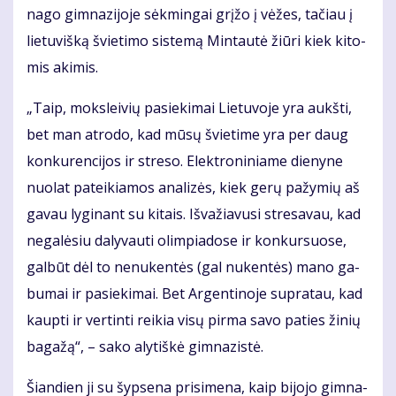
na­go gim­na­zi­jo­je sėk­min­gai grį­žo į vė­žes, ta­čiau į
lie­tu­viš­ką švie­ti­mo sis­te­mą Min­tau­tė žiū­ri kiek ki­to­
mis aki­mis.
„Taip, moks­lei­vių pa­sie­ki­mai Lie­tu­vo­je yra aukš­ti,
bet man at­ro­do, kad mū­sų švie­ti­me yra per daug
kon­ku­ren­ci­jos ir stre­so. Elek­tro­ni­nia­me die­ny­ne
nuo­lat pa­tei­kia­mos ana­li­zės, kiek ge­rų pa­žy­mių aš
ga­vau ly­gi­nant su ki­tais. Iš­va­žia­vu­si stre­sa­vau, kad
ne­ga­lė­siu da­ly­vau­ti olim­pia­do­se ir kon­kur­suo­se,
gal­būt dėl to ne­nu­ken­tės (gal nu­ken­tės) ma­no ga­
bu­mai ir pa­sie­ki­mai. Bet Ar­gen­ti­no­je su­pra­tau, kad
kaup­ti ir ver­tin­ti rei­kia vi­sų pir­ma sa­vo pa­ties ži­nių
ba­ga­žą“, – sa­ko aly­tiš­kė gim­na­zis­tė.
Šian­dien ji su šyp­se­na pri­si­me­na, kaip bi­jo­jo gim­na­