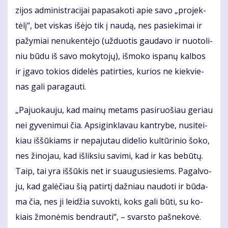
zi­jos ad­mi­nist­ra­ci­jai pa­pa­sa­ko­ti apie sa­vo „pro­jek­
tė­lį“, bet vis­kas iš­ėjo tik į nau­dą, nes pa­sie­ki­mai ir
pa­žy­miai ne­nu­ken­tė­jo (už­duo­tis gau­da­vo ir nuo­to­li­
niu bū­du iš sa­vo mo­ky­to­jų), iš­mo­ko is­pa­nų kal­bos
ir įga­vo to­kios di­de­lės pa­tir­ties, ku­rios ne kiek­vie­
nas ga­li pa­ra­gau­ti.
„Pa­juo­kau­ju, kad mai­nų me­tams pa­si­ruo­šiau ge­riau
nei gy­ve­ni­mui čia. Ap­si­gin­kla­vau kan­try­be, nu­si­tei­
kiau iš­šū­kiams ir ne­pa­ju­tau di­de­lio kul­tū­ri­nio šo­ko,
nes ži­no­jau, kad iš­lik­siu sa­vi­mi, kad ir kas be­bū­tų.
Taip, tai yra iš­šū­kis net ir su­au­gu­sie­siems. Pa­gal­vo­
ju, kad ga­lė­čiau šią pa­tir­tį daž­niau nau­do­ti ir bū­da­
ma čia, nes ji lei­džia su­vok­ti, koks ga­li bū­ti, su ko­
kiais žmo­nė­mis ben­drau­ti“, – svars­to pa­šne­ko­vė.