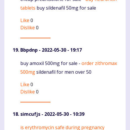
Komentaras
tablets
buy sildenafil 50mg for sale
Like
0
Dislike
0
Bbpdnp
- 2022-05-30 - 19:17
buy amoxil 500mg for sale -
order zithromax
Komentaras
500mg
sildenafil for men over 50
Like
0
Dislike
0
simcufjs
- 2022-05-30 - 10:39
is erythromycin safe during pregnancy
Komentaras