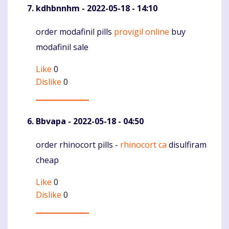
kdhbnnhm
- 2022-05-18 - 14:10
order modafinil pills
provigil online
buy
Komentaras
modafinil sale
Like
0
Dislike
0
Bbvapa
- 2022-05-18 - 04:50
order rhinocort pills -
rhinocort ca
disulfiram
Komentaras
cheap
Like
0
Dislike
0