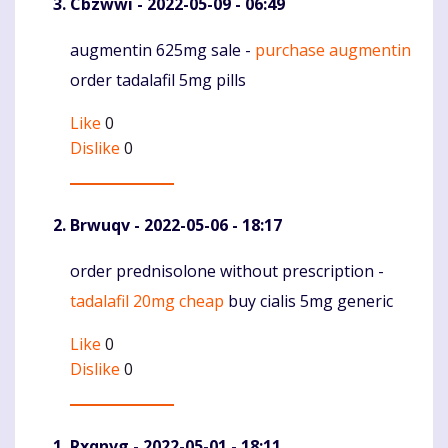
Cbzwwi
- 2022-05-09 - 06:49
augmentin 625mg sale -
purchase augmentin
Komentaras
order tadalafil 5mg pills
Like
0
Dislike
0
Brwuqv
- 2022-05-06 - 18:17
order prednisolone without prescription -
Komentaras
tadalafil 20mg cheap
buy cialis 5mg generic
Like
0
Dislike
0
Rxqnvg
- 2022-05-01 - 18:11