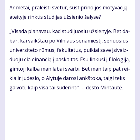
Ar me­tai, pra­leis­ti sve­tur, su­stip­ri­no jos mo­ty­va­ci­ją
at­ei­ty­je rink­tis stu­di­jas už­sie­nio ša­ly­se?
„Vi­sa­da pla­na­vau, kad stu­di­juo­siu už­sie­ny­je. Bet da­
bar, kai vaikš­tau po Vil­niaus se­na­mies­tį, se­nuo­sius
uni­ver­si­te­to rū­mus, fa­kul­te­tus, pui­kiai sa­ve įsi­vaiz­
duo­ju čia ei­nan­čią į pa­skai­tas. Esu lin­ku­si į fi­lo­lo­gi­ją,
gim­to­ji kal­ba man la­bai svar­bi. Bet man taip pat rei­
kia ir ju­de­sio, o Aly­tu­je da­ro­si ankš­to­ka, tai­gi teks
gal­vo­ti, kaip vi­sa tai su­de­rin­ti“, – dės­to Min­tau­tė.