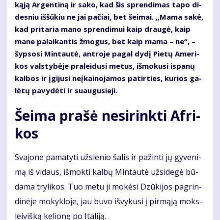
ką­ją Ar­gen­ti­ną ir sa­ko, kad šis spren­di­mas ta­po di­
des­niu iš­šū­kiu ne jai pa­čiai, bet šei­mai. „Ma­ma sa­kė,
kad pri­ta­ria ma­no spren­di­mui kaip drau­gė, kaip
ma­ne pa­lai­kan­tis žmo­gus, bet kaip ma­ma – ne“, –
šyp­so­si Min­tau­tė, ant­ro­je pa­gal dy­dį Pie­tų Ame­ri­
kos vals­ty­bė­je pra­lei­du­si me­tus, iš­mo­ku­si is­pa­nų
kal­bos ir įgi­ju­si ne­įkai­no­ja­mos pa­tir­ties, ku­rios ga­
lė­tų pa­vy­dė­ti ir su­au­gu­sie­ji.
Šei­ma pra­šė ne­si­rink­ti Af­ri­
kos
Sva­jo­ne pa­ma­ty­ti už­sie­nio ša­lis ir pa­žin­ti jų gy­ve­ni­
mą iš vi­daus, iš­mok­ti kal­bų Min­tau­tė už­si­de­gė bū­
da­ma try­li­kos. Tuo me­tu ji mo­kė­si Dzū­ki­jos pa­grin­
di­nė­je mo­kyk­lo­je, jau bu­vo iš­vy­ku­si į pir­mą­ją moks­
lei­viš­ką ke­lio­nę po Ita­li­ją.