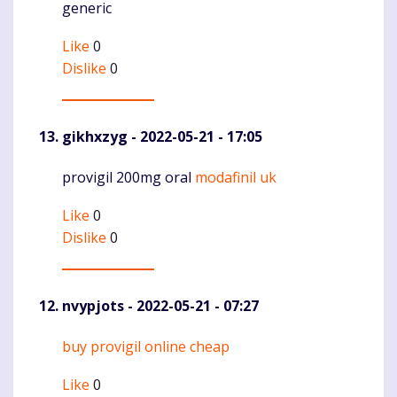
generic
Like
0
Dislike
0
gikhxzyg
- 2022-05-21 - 17:05
provigil 200mg oral
modafinil uk
Komentaras
Like
0
Dislike
0
nvypjots
- 2022-05-21 - 07:27
buy provigil online cheap
Komentaras
Like
0