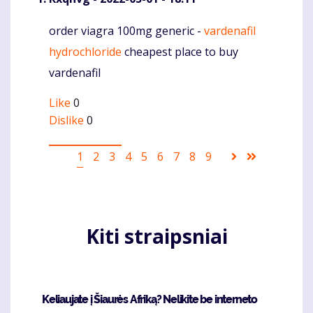
order viagra 100mg generic -
vardenafil
Komentaras
hydrochloride
cheapest place to buy
vardenafil
Like
0
Dislike
0
Pagination
Current
1
Puslapis
2
Puslapis
3
Puslapis
4
Puslapis
5
Puslapis
6
Puslapis
7
Puslapis
8
Puslapis
9
Sekantis
Last
page
puslapis
page
Kiti straipsniai
Keliaujate į Šiaurės Afriką? Nelikite be interneto