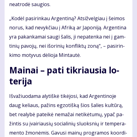
ne­at­ro­dė sau­gios.
„Ko­dėl pa­si­rin­kau Ar­gen­ti­ną? At­si­žvel­giau į šei­mos
no­rus, kad ne­vyk­čiau į Af­ri­ką ar Ja­po­ni­ją. Ar­gen­ti­na
yra pa­kan­ka­mai sau­gi ša­lis, ji ne­pa­ten­ka nei į gam­
ti­nių pa­vo­jų, nei iš­ori­nių kon­flik­tų zo­ną“, – pa­si­rin­
ki­mo mo­ty­vus dė­lio­ja Min­tau­tė.
Mai­nai – pa­ti tik­riau­sia lo­
te­ri­ja
Iš­va­žiuo­da­ma aly­tiš­kė ti­kė­jo­si, kad Ar­gen­ti­no­je
daug ke­liaus, pa­žins eg­zo­tiš­ką šios ša­lies kul­tū­rą,
bet re­a­ly­bė pa­tei­kė ne­ma­žai ne­ti­kė­tu­mų, ypač pa­
žin­tis su įvai­riau­sių so­cia­li­nių sluoks­nių ir tem­pe­ra­
men­to žmo­nė­mis. Ga­vu­si mai­nų pro­gra­mos ko­or­di­