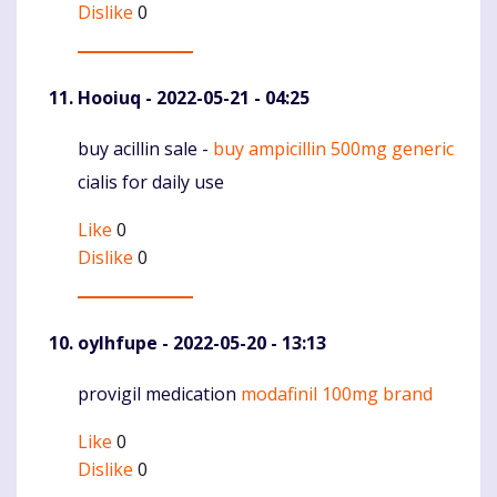
Dislike
0
Hooiuq
- 2022-05-21 - 04:25
buy acillin sale -
buy ampicillin 500mg generic
Komentaras
cialis for daily use
Like
0
Dislike
0
oylhfupe
- 2022-05-20 - 13:13
provigil medication
modafinil 100mg brand
Komentaras
Like
0
Dislike
0