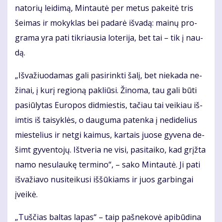
na­to­rių lei­di­mą, Min­tau­tė per me­tus pa­kei­tė tris
šei­mas ir mo­kyk­las bei pa­da­rė iš­va­dą: mai­nų pro­
gra­ma yra pa­ti tik­riau­sia lo­te­ri­ja, bet tai – tik į nau­
dą.
„Iš­va­žiuo­da­mas ga­li pa­si­rink­ti ša­lį, bet nie­ka­da ne­
ži­nai, į ku­rį re­gio­ną pa­kliū­si. Ži­no­ma, tau ga­li bū­ti
pa­siū­ly­tas Eu­ro­pos did­mies­tis, ta­čiau tai vei­kiau iš­
im­tis iš tai­syk­lės, o dau­gu­ma pa­ten­ka į ne­di­de­lius
mies­te­lius ir net­gi kai­mus, kar­tais juo­se gy­ve­na de­
šimt gy­ven­to­jų. Iš­tve­ria ne vi­si, pa­si­tai­ko, kad grįž­ta
na­mo ne­su­lau­kę ter­mi­no“, – sa­ko Min­tau­tė. Ji pa­ti
iš­va­žia­vo nu­si­tei­ku­si iš­šū­kiams ir juos gar­bin­gai
įvei­kė.
„Tuš­čias bal­tas la­pas“ – taip pa­šne­ko­vė api­bū­di­na