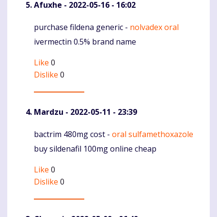
Afuxhe
- 2022-05-16 - 16:02
purchase fildena generic -
nolvadex oral
Komentaras
ivermectin 0.5% brand name
Like
0
Dislike
0
Mardzu
- 2022-05-11 - 23:39
bactrim 480mg cost -
oral sulfamethoxazole
Komentaras
buy sildenafil 100mg online cheap
Like
0
Dislike
0