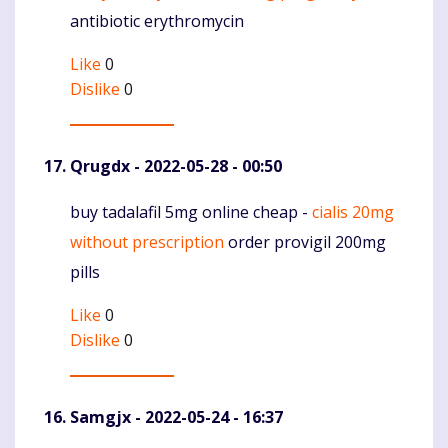
antibiotic erythromycin
Like
0
Dislike
0
Qrugdx
- 2022-05-28 - 00:50
buy tadalafil 5mg online cheap -
cialis 20mg
Komentaras
without prescription
order provigil 200mg
pills
Like
0
Dislike
0
Samgjx
- 2022-05-24 - 16:37