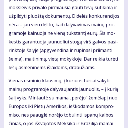
moks­lei­vis pri­va­lo pir­miau­sia gau­ti tė­vų su­ti­ki­mą ir
už­pil­dy­ti pluoš­tą do­ku­men­tų. Di­de­lės kon­ku­ren­ci­jos
nė­ra – jau vien dėl to, kad da­ly­va­vi­mas mai­nų pro­
gra­mo­je kai­nuo­ja ne vie­ną tūks­tan­tį eu­rų. Šis mo­
kes­tis ga­ran­tuo­ja jau­nuo­liui sto­gą virš gal­vos pa­si­
rink­to­je ša­ly­je (ap­gy­ven­di­na ir rū­pi­na­si pri­iman­ti
šei­ma), mai­ti­ni­mą, vie­tą mo­kyk­lo­je. Dar rei­kia tu­rė­ti
lė­šų as­me­ni­nėms iš­lai­doms, dra­bu­žiams.
Vie­nas es­mi­nių klau­si­mų, į ku­riuos tu­ri at­sa­ky­ti
mai­nų pro­gra­mo­je da­ly­vau­jan­tis jau­nuo­lis, – į ku­rią
ša­lį vyks. Min­tau­tė su ma­ma „per­ėjo“ že­mė­la­pį nuo
Eu­ro­pos iki Pie­tų Ame­ri­kos, ieš­ko­da­mos kom­pro­
mi­so, nes pa­aug­lė no­rė­jo to­bu­lin­ti is­pa­nų kal­bos
ži­nias, o jos iš­sva­jo­tos Mek­si­ka ir Bra­zi­li­ja ma­mai