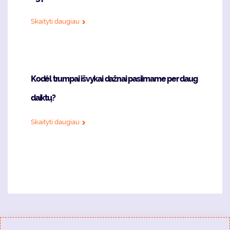
Skaityti daugiau
Kodėl trumpai išvykai dažnai pasiimame per daug
daiktų?
Skaityti daugiau