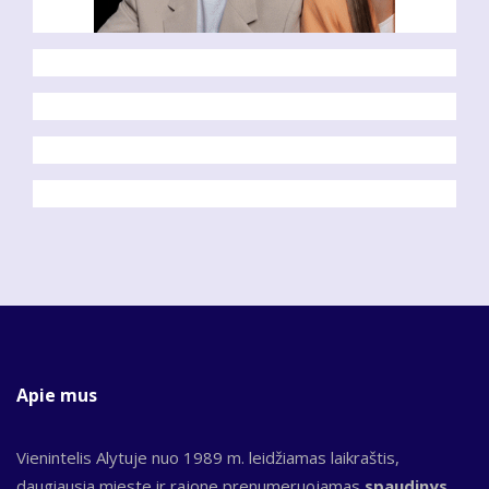
Apie mus
Vienintelis Alytuje nuo 1989 m. leidžiamas laikraštis,
daugiausia mieste ir rajone prenumeruojamas
spaudinys