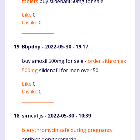
tablets
buy sildenafil 50mg for sale
Like
0
Dislike
0
Bbpdnp
- 2022-05-30 - 19:17
buy amoxil 500mg for sale -
order zithromax
Komentaras
500mg
sildenafil for men over 50
Like
0
Dislike
0
simcufjs
- 2022-05-30 - 10:39
is erythromycin safe during pregnancy
Komentaras
antibiotic erythromycin