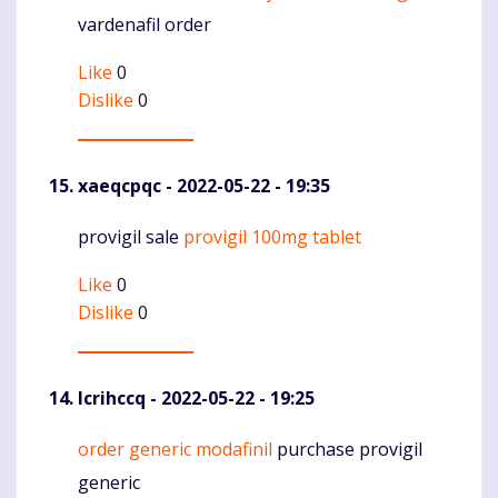
vardenafil order
Like
0
Dislike
0
xaeqcpqc
- 2022-05-22 - 19:35
provigil sale
provigil 100mg tablet
Komentaras
Like
0
Dislike
0
lcrihccq
- 2022-05-22 - 19:25
order generic modafinil
purchase provigil
Komentaras
generic