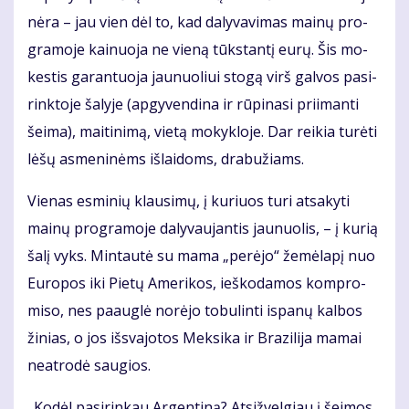
nė­ra – jau vien dėl to, kad da­ly­va­vi­mas mai­nų pro­
gra­mo­je kai­nuo­ja ne vie­ną tūks­tan­tį eu­rų. Šis mo­
kes­tis ga­ran­tuo­ja jau­nuo­liui sto­gą virš gal­vos pa­si­
rink­to­je ša­ly­je (ap­gy­ven­di­na ir rū­pi­na­si pri­iman­ti
šei­ma), mai­ti­ni­mą, vie­tą mo­kyk­lo­je. Dar rei­kia tu­rė­ti
lė­šų as­me­ni­nėms iš­lai­doms, dra­bu­žiams.
Vie­nas es­mi­nių klau­si­mų, į ku­riuos tu­ri at­sa­ky­ti
mai­nų pro­gra­mo­je da­ly­vau­jan­tis jau­nuo­lis, – į ku­rią
ša­lį vyks. Min­tau­tė su ma­ma „per­ėjo“ že­mė­la­pį nuo
Eu­ro­pos iki Pie­tų Ame­ri­kos, ieš­ko­da­mos kom­pro­
mi­so, nes pa­aug­lė no­rė­jo to­bu­lin­ti is­pa­nų kal­bos
ži­nias, o jos iš­sva­jo­tos Mek­si­ka ir Bra­zi­li­ja ma­mai
ne­at­ro­dė sau­gios.
„Ko­dėl pa­si­rin­kau Ar­gen­ti­ną? At­si­žvel­giau į šei­mos