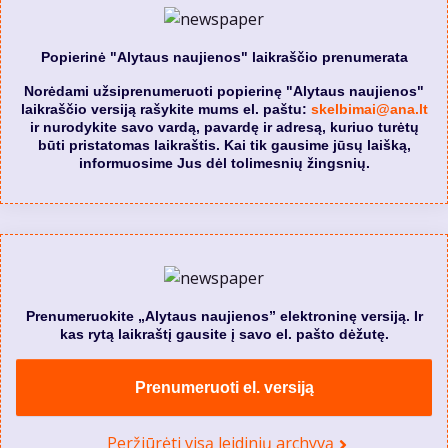
Popierinė "Alytaus naujienos" laikraščio prenumerata
Norėdami užsiprenumeruoti popierinę "Alytaus naujienos"
laikraščio versiją rašykite mums el. paštu:
skelbimai@ana.lt
ir nurodykite savo vardą, pavardę ir adresą, kuriuo turėtų
būti pristatomas laikraštis. Kai tik gausime jūsų laišką,
informuosime Jus dėl tolimesnių žingsnių.
Prenumeruokite „Alytaus naujienos” elektroninę versiją. Ir
kas rytą laikraštį gausite į savo el. pašto dėžutę.
Prenumeruoti el. versiją
Peržiūrėti visą leidinių archyvą