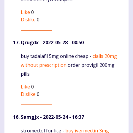
Like
0
Dislike
0
Qrugdx
- 2022-05-28 - 00:50
buy tadalafil 5mg online cheap -
cialis 20mg
Komentaras
without prescription
order provigil 200mg
pills
Like
0
Dislike
0
Samgjx
- 2022-05-24 - 16:37
stromectol for lice -
buy ivermectin 3mg
Komentaras