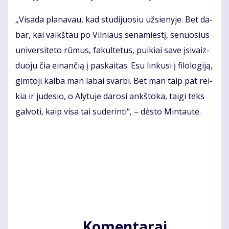
„Vi­sa­da pla­na­vau, kad stu­di­juo­siu už­sie­ny­je. Bet da­
bar, kai vaikš­tau po Vil­niaus se­na­mies­tį, se­nuo­sius
uni­ver­si­te­to rū­mus, fa­kul­te­tus, pui­kiai sa­ve įsi­vaiz­
duo­ju čia ei­nan­čią į pa­skai­tas. Esu lin­ku­si į fi­lo­lo­gi­ją,
gim­to­ji kal­ba man la­bai svar­bi. Bet man taip pat rei­
kia ir ju­de­sio, o Aly­tu­je da­ro­si ankš­to­ka, tai­gi teks
gal­vo­ti, kaip vi­sa tai su­de­rin­ti“, – dės­to Min­tau­tė.
Komentarai