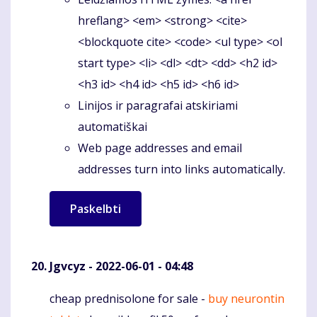
hreflang> <em> <strong> <cite>
<blockquote cite> <code> <ul type> <ol
start type> <li> <dl> <dt> <dd> <h2 id>
<h3 id> <h4 id> <h5 id> <h6 id>
Linijos ir paragrafai atskiriami
automatiškai
Web page addresses and email
addresses turn into links automatically.
Jgvcyz
- 2022-06-01 - 04:48
cheap prednisolone for sale -
buy neurontin
Komentaras