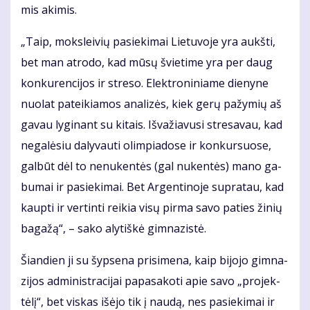
mis aki­mis.
„Taip, moks­lei­vių pa­sie­ki­mai Lie­tu­vo­je yra aukš­ti,
bet man at­ro­do, kad mū­sų švie­ti­me yra per daug
kon­ku­ren­ci­jos ir stre­so. Elek­tro­ni­nia­me die­ny­ne
nuo­lat pa­tei­kia­mos ana­li­zės, kiek ge­rų pa­žy­mių aš
ga­vau ly­gi­nant su ki­tais. Iš­va­žia­vu­si stre­sa­vau, kad
ne­ga­lė­siu da­ly­vau­ti olim­pia­do­se ir kon­kur­suo­se,
gal­būt dėl to ne­nu­ken­tės (gal nu­ken­tės) ma­no ga­
bu­mai ir pa­sie­ki­mai. Bet Ar­gen­ti­no­je su­pra­tau, kad
kaup­ti ir ver­tin­ti rei­kia vi­sų pir­ma sa­vo pa­ties ži­nių
ba­ga­žą“, – sa­ko aly­tiš­kė gim­na­zis­tė.
Šian­dien ji su šyp­se­na pri­si­me­na, kaip bi­jo­jo gim­na­
zi­jos ad­mi­nist­ra­ci­jai pa­pa­sa­ko­ti apie sa­vo „pro­jek­
tė­lį“, bet vis­kas iš­ėjo tik į nau­dą, nes pa­sie­ki­mai ir