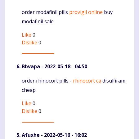
order modafinil pills
provigil online
buy
Komentaras
modafinil sale
Like
0
Dislike
0
Bbvapa
- 2022-05-18 - 04:50
order rhinocort pills -
rhinocort ca
disulfiram
Komentaras
cheap
Like
0
Dislike
0
Afuxhe
- 2022-05-16 - 16:02