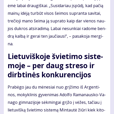
ėmė la­bai drau­giš­kai. „Su­si­da­riau įspū­dį, kad pa­čią
mai­nų idė­ją tur­būt vi­sos šei­mos su­pran­ta sa­vi­tai,
tre­čio­ji ma­no šei­ma ją su­pra­to kaip dar vie­nos nau­
jos duk­ros at­si­ra­di­mą. La­bai ne­sun­kiai ra­do­me ben­
drą kal­bą ir ge­rai ten jau­čiau­si“, – pa­sa­ko­ja mer­gi­
na.
Lie­tu­viš­ko­je švie­ti­mo sis­te­
mo­je – per daug stre­so ir
dirb­ti­nės kon­ku­ren­ci­jos
Pra­bė­go jau du mė­ne­siai nuo grį­ži­mo iš Ar­gen­ti­
nos, mo­kyk­li­nis gy­ve­ni­mas Adol­fo Ra­ma­naus­ko-Va­
na­go gim­na­zi­jo­je sėk­min­gai grį­žo į vė­žes, ta­čiau į
lie­tu­viš­ką švie­ti­mo sis­te­mą Min­tau­tė žiū­ri kiek ki­to­