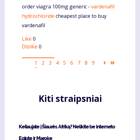
order viagra 100mg generic -
vardenafil
Komentaras
hydrochloride
cheapest place to buy
vardenafil
Like
0
Dislike
0
Pagination
Current
1
Puslapis
2
Puslapis
3
Puslapis
4
Puslapis
5
Puslapis
6
Puslapis
7
Puslapis
8
Puslapis
9
Sekantis
Last
page
puslapis
page
Kiti straipsniai
Keliaujate į Šiaurės Afriką? Nelikite be interneto
Egipte ir Maroke