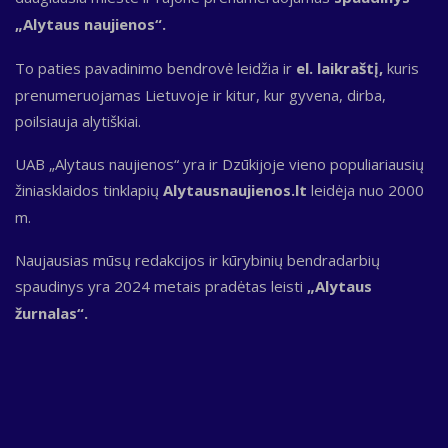
„Alytaus naujienos“.
To paties pavadinimo bendrovė leidžia ir
el. laikraštį,
kuris
prenumeruojamas Lietuvoje ir kitur, kur gyvena, dirba,
poilsiauja alytiškiai.
UAB „Alytaus naujienos“ yra ir Dzūkijoje vieno populiariausių
žiniasklaidos tinklapių
Alytausnaujienos.lt
leidėja nuo 2000
m.
Naujausias mūsų redakcijos ir kūrybinių bendradarbių
spaudinys yra 2024 metais pradėtas leisti
„Alytaus
žurnalas“.