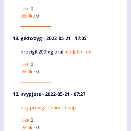
Like
0
Dislike
0
gikhxzyg
- 2022-05-21 - 17:05
provigil 200mg oral
modafinil uk
Komentaras
Like
0
Dislike
0
nvypjots
- 2022-05-21 - 07:27
buy provigil online cheap
Komentaras
Like
0
Dislike
0