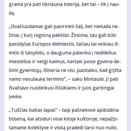
gra­ma yra pa­ti tik­riau­sia lo­te­ri­ja, bet tai – tik į nau­
dą.
„Iš­va­žiuo­da­mas ga­li pa­si­rink­ti ša­lį, bet nie­ka­da ne­
ži­nai, į ku­rį re­gio­ną pa­kliū­si. Ži­no­ma, tau ga­li bū­ti
pa­siū­ly­tas Eu­ro­pos did­mies­tis, ta­čiau tai vei­kiau iš­
im­tis iš tai­syk­lės, o dau­gu­ma pa­ten­ka į ne­di­de­lius
mies­te­lius ir net­gi kai­mus, kar­tais juo­se gy­ve­na de­
šimt gy­ven­to­jų. Iš­tve­ria ne vi­si, pa­si­tai­ko, kad grįž­ta
na­mo ne­su­lau­kę ter­mi­no“, – sa­ko Min­tau­tė. Ji pa­ti
iš­va­žia­vo nu­si­tei­ku­si iš­šū­kiams ir juos gar­bin­gai
įvei­kė.
„Tuš­čias bal­tas la­pas“ – taip pa­šne­ko­vė api­bū­di­na
bū­se­ną, kai at­si­du­ri vi­sai ki­to­je kul­tū­ro­je, ne­pa­žįs­
ta­ma­me ko­lek­ty­ve ir vis­ką pra­de­di tar­si nuo nu­lio.