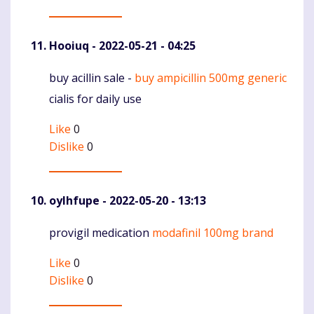
Hooiuq
- 2022-05-21 - 04:25
buy acillin sale -
buy ampicillin 500mg generic
Komentaras
cialis for daily use
Like
0
Dislike
0
oylhfupe
- 2022-05-20 - 13:13
provigil medication
modafinil 100mg brand
Komentaras
Like
0
Dislike
0