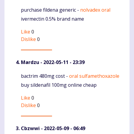
purchase fildena generic -
nolvadex oral
Komentaras
ivermectin 0.5% brand name
Like
0
Dislike
0
Mardzu
- 2022-05-11 - 23:39
bactrim 480mg cost -
oral sulfamethoxazole
Komentaras
buy sildenafil 100mg online cheap
Like
0
Dislike
0
Cbzwwi
- 2022-05-09 - 06:49