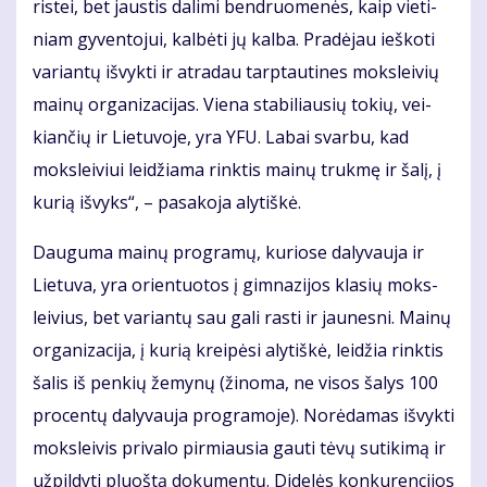
ris­tei, bet jaus­tis da­li­mi ben­druo­me­nės, kaip vie­ti­
niam gy­ven­to­jui, kal­bė­ti jų kal­ba. Pra­dė­jau ieš­ko­ti
va­rian­tų iš­vyk­ti ir at­ra­dau tarp­tau­ti­nes moks­lei­vių
mai­nų or­ga­ni­za­ci­jas. Vie­na sta­bi­liau­sių to­kių, vei­
kian­čių ir Lie­tu­vo­je, yra YFU. La­bai svar­bu, kad
moks­lei­viui lei­džia­ma rink­tis mai­nų truk­mę ir ša­lį, į
ku­rią iš­vyks“, – pa­sa­ko­ja aly­tiš­kė.
Dau­gu­ma mai­nų pro­gra­mų, ku­rio­se da­ly­vau­ja ir
Lie­tu­va, yra orien­tuo­tos į gim­na­zi­jos kla­sių moks­
lei­vius, bet va­rian­tų sau ga­li ras­ti ir jau­nes­ni. Mai­nų
or­ga­ni­za­ci­ja, į ku­rią krei­pė­si aly­tiš­kė, lei­džia rink­tis
ša­lis iš pen­kių že­my­nų (ži­no­ma, ne vi­sos ša­lys 100
pro­cen­tų da­ly­vau­ja pro­gra­mo­je). No­rė­da­mas iš­vyk­ti
moks­lei­vis pri­va­lo pir­miau­sia gau­ti tė­vų su­ti­ki­mą ir
už­pil­dy­ti pluoš­tą do­ku­men­tų. Di­de­lės kon­ku­ren­ci­jos