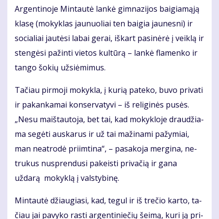
Ar­gen­ti­no­je Min­tau­tė lan­kė gim­na­zi­jos bai­gia­mą­ją
kla­sę (mo­kyk­las jau­nuo­liai ten bai­gia jau­nes­ni) ir
so­cia­liai jau­tė­si la­bai ge­rai, iš­kart pa­si­nė­rė į veik­lą ir
sten­gė­si pa­žin­ti vie­tos kul­tū­rą – lan­kė fla­men­ko ir
tan­go šo­kių už­si­ė­mi­mus.
Ta­čiau pir­mo­ji mo­kyk­la, į ku­rią pa­te­ko, bu­vo pri­va­ti
ir pa­kan­ka­mai kon­ser­va­ty­vi – iš re­li­gi­nės pu­sės.
„Ne­su maiš­tau­to­ja, bet tai, kad mo­kyk­lo­je drau­džia­
ma se­gė­ti aus­ka­rus ir už tai ma­ži­na­mi pa­žy­miai,
man ne­at­ro­dė pri­im­ti­na“, – pa­sa­ko­ja mer­gi­na, ne­
tru­kus nu­spren­du­si pa­keis­ti privačią ir gana
uždarą mo­kyk­lą į vals­ty­bi­nę.
Min­tau­tė džiau­gia­si, kad, te­gul ir iš tre­čio kar­to, ta­
čiau jai pa­vy­ko ras­ti ar­gen­ti­nie­čių šei­mą, ku­ri ją pri­