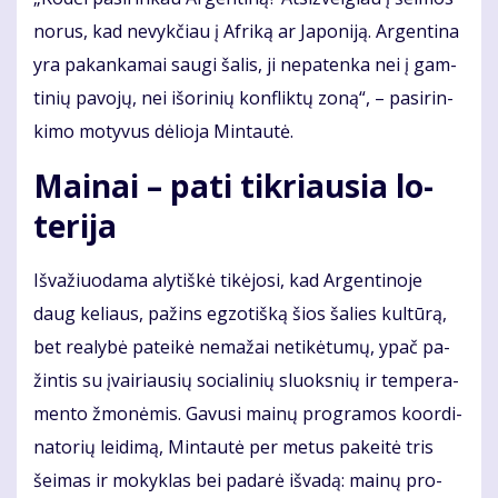
no­rus, kad ne­vyk­čiau į Af­ri­ką ar Ja­po­ni­ją. Ar­gen­ti­na
yra pa­kan­ka­mai sau­gi ša­lis, ji ne­pa­ten­ka nei į gam­
ti­nių pa­vo­jų, nei iš­ori­nių kon­flik­tų zo­ną“, – pa­si­rin­
ki­mo mo­ty­vus dė­lio­ja Min­tau­tė.
Mai­nai – pa­ti tik­riau­sia lo­
te­ri­ja
Iš­va­žiuo­da­ma aly­tiš­kė ti­kė­jo­si, kad Ar­gen­ti­no­je
daug ke­liaus, pa­žins eg­zo­tiš­ką šios ša­lies kul­tū­rą,
bet re­a­ly­bė pa­tei­kė ne­ma­žai ne­ti­kė­tu­mų, ypač pa­
žin­tis su įvai­riau­sių so­cia­li­nių sluoks­nių ir tem­pe­ra­
men­to žmo­nė­mis. Ga­vu­si mai­nų pro­gra­mos ko­or­di­
na­to­rių lei­di­mą, Min­tau­tė per me­tus pa­kei­tė tris
šei­mas ir mo­kyk­las bei pa­da­rė iš­va­dą: mai­nų pro­