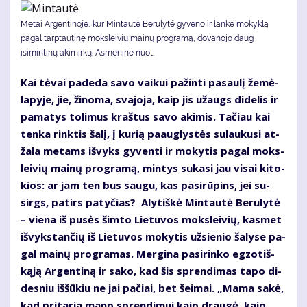
Metai Argentinoje, kur Mintautė Berulytė gyveno ir lankė mokyklą
pagal tarptautinę moksleivių mainų programą, dovanojo daug
įsimintinų akimirkų. Asmeninė nuot.
Kai tė­vai pa­de­da sa­vo vai­kui pa­žin­ti pa­sau­lį že­mė­
la­py­je, jie, ži­no­ma, sva­jo­ja, kaip jis už­augs di­de­lis ir
pa­ma­tys to­li­mus kraš­tus sa­vo aki­mis. Ta­čiau kai
ten­ka rink­tis ša­lį, į ku­rią pa­aug­lys­tės su­lau­ku­si at­
ža­la me­tams iš­vyks gy­ven­ti ir mo­ky­tis pa­gal moks­
lei­vių mai­nų pro­gra­mą, min­tys su­ka­si jau vi­sai ki­to­
kios: ar jam ten bus sau­gu, kas pa­si­rū­pins, jei su­
sirgs, pa­tirs pa­ty­čias? Aly­tiš­kė Min­tau­tė Be­ru­ly­tė
– vie­na iš pu­sės šim­to Lie­tu­vos moks­lei­vių, kas­met
iš­vyks­tan­čių iš Lie­tu­vos mo­ky­tis už­sie­nio ša­ly­se pa­
gal mai­nų pro­gra­mas. Mer­gi­na pa­si­rin­ko eg­zo­tiš­
ką­ją Ar­gen­ti­ną ir sa­ko, kad šis spren­di­mas ta­po di­
des­niu iš­šū­kiu ne jai pa­čiai, bet šei­mai. „Ma­ma sa­kė,
kad pri­ta­ria ma­no spren­di­mui kaip drau­gė, kaip