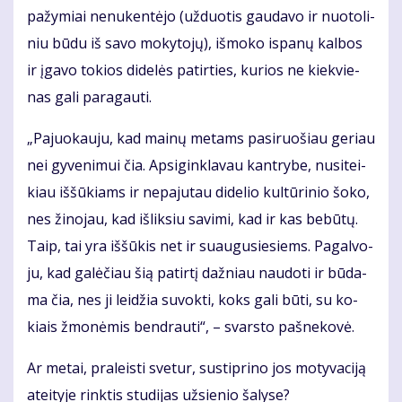
pa­žy­miai ne­nu­ken­tė­jo (už­duo­tis gau­da­vo ir nuo­to­li­
niu bū­du iš sa­vo mo­ky­to­jų), iš­mo­ko is­pa­nų kal­bos
ir įga­vo to­kios di­de­lės pa­tir­ties, ku­rios ne kiek­vie­
nas ga­li pa­ra­gau­ti.
„Pa­juo­kau­ju, kad mai­nų me­tams pa­si­ruo­šiau ge­riau
nei gy­ve­ni­mui čia. Ap­si­gin­kla­vau kan­try­be, nu­si­tei­
kiau iš­šū­kiams ir ne­pa­ju­tau di­de­lio kul­tū­ri­nio šo­ko,
nes ži­no­jau, kad iš­lik­siu sa­vi­mi, kad ir kas be­bū­tų.
Taip, tai yra iš­šū­kis net ir su­au­gu­sie­siems. Pa­gal­vo­
ju, kad ga­lė­čiau šią pa­tir­tį daž­niau nau­do­ti ir bū­da­
ma čia, nes ji lei­džia su­vok­ti, koks ga­li bū­ti, su ko­
kiais žmo­nė­mis ben­drau­ti“, – svars­to pa­šne­ko­vė.
Ar me­tai, pra­leis­ti sve­tur, su­stip­ri­no jos mo­ty­va­ci­ją
at­ei­ty­je rink­tis stu­di­jas už­sie­nio ša­ly­se?