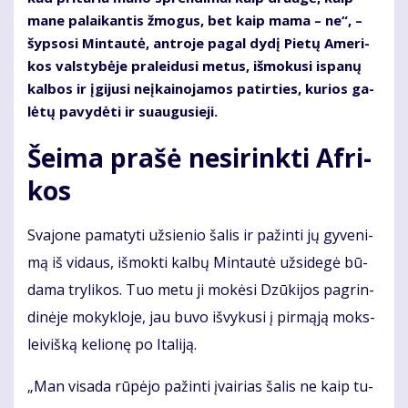
ma­ne pa­lai­kan­tis žmo­gus, bet kaip ma­ma – ne“, –
šyp­so­si Min­tau­tė, ant­ro­je pa­gal dy­dį Pie­tų Ame­ri­
kos vals­ty­bė­je pra­lei­du­si me­tus, iš­mo­ku­si is­pa­nų
kal­bos ir įgi­ju­si ne­įkai­no­ja­mos pa­tir­ties, ku­rios ga­
lė­tų pa­vy­dė­ti ir su­au­gu­sie­ji.
Šei­ma pra­šė ne­si­rink­ti Af­ri­
kos
Sva­jo­ne pa­ma­ty­ti už­sie­nio ša­lis ir pa­žin­ti jų gy­ve­ni­
mą iš vi­daus, iš­mok­ti kal­bų Min­tau­tė už­si­de­gė bū­
da­ma try­li­kos. Tuo me­tu ji mo­kė­si Dzū­ki­jos pa­grin­
di­nė­je mo­kyk­lo­je, jau bu­vo iš­vy­ku­si į pir­mą­ją moks­
lei­viš­ką ke­lio­nę po Ita­li­ją.
„Man vi­sa­da rū­pė­jo pa­žin­ti įvai­rias ša­lis ne kaip tu­