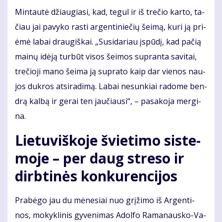
Min­tau­tė džiau­gia­si, kad, te­gul ir iš tre­čio kar­to, ta­
čiau jai pa­vy­ko ras­ti ar­gen­ti­nie­čių šei­mą, ku­ri ją pri­
ėmė la­bai drau­giš­kai. „Su­si­da­riau įspū­dį, kad pa­čią
mai­nų idė­ją tur­būt vi­sos šei­mos su­pran­ta sa­vi­tai,
tre­čio­ji ma­no šei­ma ją su­pra­to kaip dar vie­nos nau­
jos duk­ros at­si­ra­di­mą. La­bai ne­sun­kiai ra­do­me ben­
drą kal­bą ir ge­rai ten jau­čiau­si“, – pa­sa­ko­ja mer­gi­
na.
Lie­tu­viš­ko­je švie­ti­mo sis­te­
mo­je – per daug stre­so ir
dirb­ti­nės kon­ku­ren­ci­jos
Pra­bė­go jau du mė­ne­siai nuo grį­ži­mo iš Ar­gen­ti­
nos, mo­kyk­li­nis gy­ve­ni­mas Adol­fo Ra­ma­naus­ko-Va­