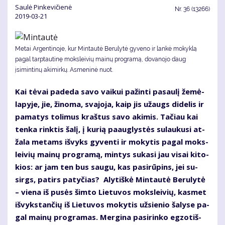
Saulė Pinkevičienė
Nr.
36 (13266)
2019-03-21
Metai Argentinoje, kur Mintautė Berulytė gyveno ir lankė mokyklą
pagal tarptautinę moksleivių mainų programą, dovanojo daug
įsimintinų akimirkų. Asmeninė nuot.
Kai tė­vai pa­de­da sa­vo vai­kui pa­žin­ti pa­sau­lį že­mė­
la­py­je, jie, ži­no­ma, sva­jo­ja, kaip jis už­augs di­de­lis ir
pa­ma­tys to­li­mus kraš­tus sa­vo aki­mis. Ta­čiau kai
ten­ka rink­tis ša­lį, į ku­rią pa­aug­lys­tės su­lau­ku­si at­
ža­la me­tams iš­vyks gy­ven­ti ir mo­ky­tis pa­gal moks­
lei­vių mai­nų pro­gra­mą, min­tys su­ka­si jau vi­sai ki­to­
kios: ar jam ten bus sau­gu, kas pa­si­rū­pins, jei su­
sirgs, pa­tirs pa­ty­čias? Aly­tiš­kė Min­tau­tė Be­ru­ly­tė
– vie­na iš pu­sės šim­to Lie­tu­vos moks­lei­vių, kas­met
iš­vyks­tan­čių iš Lie­tu­vos mo­ky­tis už­sie­nio ša­ly­se pa­
gal mai­nų pro­gra­mas. Mer­gi­na pa­si­rin­ko eg­zo­tiš­