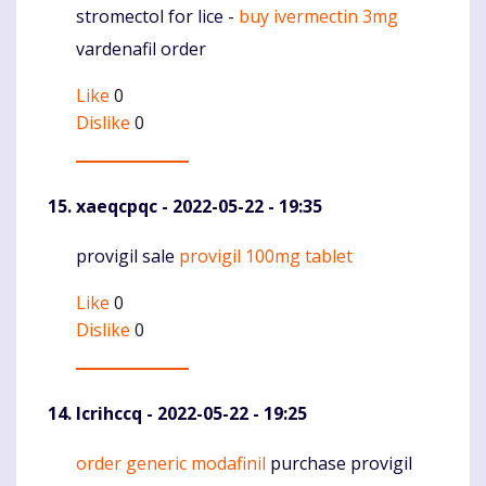
stromectol for lice -
buy ivermectin 3mg
Komentaras
vardenafil order
Like
0
Dislike
0
xaeqcpqc
- 2022-05-22 - 19:35
provigil sale
provigil 100mg tablet
Komentaras
Like
0
Dislike
0
lcrihccq
- 2022-05-22 - 19:25
order generic modafinil
purchase provigil
Komentaras