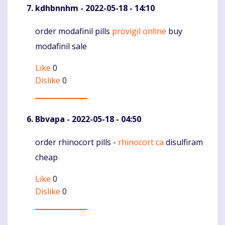
kdhbnnhm
- 2022-05-18 - 14:10
order modafinil pills
provigil online
buy
Komentaras
modafinil sale
Like
0
Dislike
0
Bbvapa
- 2022-05-18 - 04:50
order rhinocort pills -
rhinocort ca
disulfiram
Komentaras
cheap
Like
0
Dislike
0