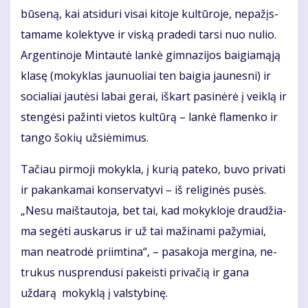
bū­se­ną, kai at­si­du­ri vi­sai ki­to­je kul­tū­ro­je, ne­pa­žįs­
ta­ma­me ko­lek­ty­ve ir vis­ką pra­de­di tar­si nuo nu­lio.
Ar­gen­ti­no­je Min­tau­tė lan­kė gim­na­zi­jos bai­gia­mą­ją
kla­sę (mo­kyk­las jau­nuo­liai ten bai­gia jau­nes­ni) ir
so­cia­liai jau­tė­si la­bai ge­rai, iš­kart pa­si­nė­rė į veik­lą ir
sten­gė­si pa­žin­ti vie­tos kul­tū­rą – lan­kė fla­men­ko ir
tan­go šo­kių už­si­ė­mi­mus.
Ta­čiau pir­mo­ji mo­kyk­la, į ku­rią pa­te­ko, bu­vo pri­va­ti
ir pa­kan­ka­mai kon­ser­va­ty­vi – iš re­li­gi­nės pu­sės.
„Ne­su maiš­tau­to­ja, bet tai, kad mo­kyk­lo­je drau­džia­
ma se­gė­ti aus­ka­rus ir už tai ma­ži­na­mi pa­žy­miai,
man ne­at­ro­dė pri­im­ti­na“, – pa­sa­ko­ja mer­gi­na, ne­
tru­kus nu­spren­du­si pa­keis­ti privačią ir gana
uždarą mo­kyk­lą į vals­ty­bi­nę.