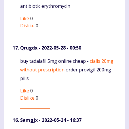
antibiotic erythromycin
Like
0
Dislike
0
Qrugdx
- 2022-05-28 - 00:50
buy tadalafil 5mg online cheap -
cialis 20mg
Komentaras
without prescription
order provigil 200mg
pills
Like
0
Dislike
0
Samgjx
- 2022-05-24 - 16:37