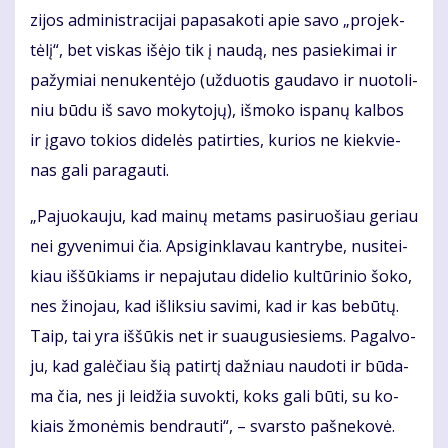
zi­jos ad­mi­nist­ra­ci­jai pa­pa­sa­ko­ti apie sa­vo „pro­jek­
tė­lį“, bet vis­kas iš­ėjo tik į nau­dą, nes pa­sie­ki­mai ir
pa­žy­miai ne­nu­ken­tė­jo (už­duo­tis gau­da­vo ir nuo­to­li­
niu bū­du iš sa­vo mo­ky­to­jų), iš­mo­ko is­pa­nų kal­bos
ir įga­vo to­kios di­de­lės pa­tir­ties, ku­rios ne kiek­vie­
nas ga­li pa­ra­gau­ti.
„Pa­juo­kau­ju, kad mai­nų me­tams pa­si­ruo­šiau ge­riau
nei gy­ve­ni­mui čia. Ap­si­gin­kla­vau kan­try­be, nu­si­tei­
kiau iš­šū­kiams ir ne­pa­ju­tau di­de­lio kul­tū­ri­nio šo­ko,
nes ži­no­jau, kad iš­lik­siu sa­vi­mi, kad ir kas be­bū­tų.
Taip, tai yra iš­šū­kis net ir su­au­gu­sie­siems. Pa­gal­vo­
ju, kad ga­lė­čiau šią pa­tir­tį daž­niau nau­do­ti ir bū­da­
ma čia, nes ji lei­džia su­vok­ti, koks ga­li bū­ti, su ko­
kiais žmo­nė­mis ben­drau­ti“, – svars­to pa­šne­ko­vė.