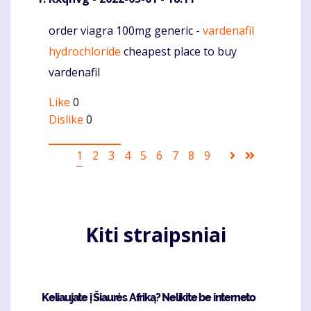
order viagra 100mg generic -
vardenafil
Komentaras
hydrochloride
cheapest place to buy
vardenafil
Like
0
Dislike
0
Pagination
Current
1
Puslapis
2
Puslapis
3
Puslapis
4
Puslapis
5
Puslapis
6
Puslapis
7
Puslapis
8
Puslapis
9
Sekantis
Last
page
puslapis
page
Kiti straipsniai
Keliaujate į Šiaurės Afriką? Nelikite be interneto