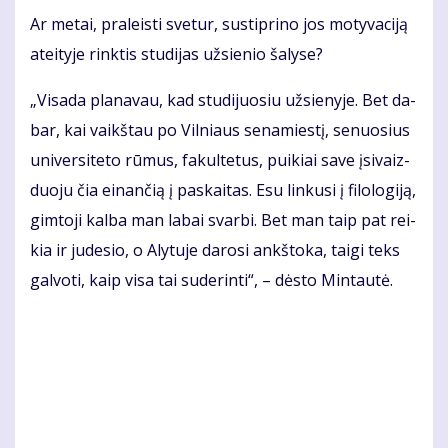
Ar me­tai, pra­leis­ti sve­tur, su­stip­ri­no jos mo­ty­va­ci­ją
at­ei­ty­je rink­tis stu­di­jas už­sie­nio ša­ly­se?
„Vi­sa­da pla­na­vau, kad stu­di­juo­siu už­sie­ny­je. Bet da­
bar, kai vaikš­tau po Vil­niaus se­na­mies­tį, se­nuo­sius
uni­ver­si­te­to rū­mus, fa­kul­te­tus, pui­kiai sa­ve įsi­vaiz­
duo­ju čia ei­nan­čią į pa­skai­tas. Esu lin­ku­si į fi­lo­lo­gi­ją,
gim­to­ji kal­ba man la­bai svar­bi. Bet man taip pat rei­
kia ir ju­de­sio, o Aly­tu­je da­ro­si ankš­to­ka, tai­gi teks
gal­vo­ti, kaip vi­sa tai su­de­rin­ti“, – dės­to Min­tau­tė.