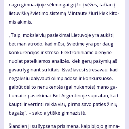
na­go gim­na­zi­jo­je sėk­min­gai grį­žo į vė­žes, ta­čiau į
lie­tu­viš­ką švie­ti­mo sis­te­mą Min­tau­tė žiū­ri kiek ki­to­
mis aki­mis.
„Taip, moks­lei­vių pa­sie­ki­mai Lie­tu­vo­je yra aukš­ti,
bet man at­ro­do, kad mū­sų švie­ti­me yra per daug
kon­ku­ren­ci­jos ir stre­so. Elek­tro­ni­nia­me die­ny­ne
nuo­lat pa­tei­kia­mos ana­li­zės, kiek ge­rų pa­žy­mių aš
ga­vau ly­gi­nant su ki­tais. Iš­va­žia­vu­si stre­sa­vau, kad
ne­ga­lė­siu da­ly­vau­ti olim­pia­do­se ir kon­kur­suo­se,
gal­būt dėl to ne­nu­ken­tės (gal nu­ken­tės) ma­no ga­
bu­mai ir pa­sie­ki­mai. Bet Ar­gen­ti­no­je su­pra­tau, kad
kaup­ti ir ver­tin­ti rei­kia vi­sų pir­ma sa­vo pa­ties ži­nių
ba­ga­žą“, – sa­ko aly­tiš­kė gim­na­zis­tė.
Šian­dien ji su šyp­se­na pri­si­me­na, kaip bi­jo­jo gim­na­