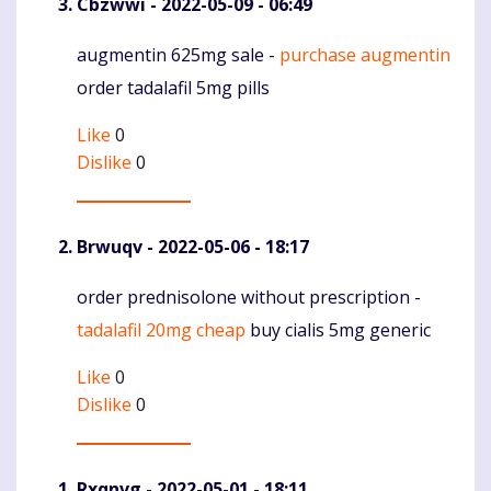
Cbzwwi
- 2022-05-09 - 06:49
augmentin 625mg sale -
purchase augmentin
Komentaras
order tadalafil 5mg pills
Like
0
Dislike
0
Brwuqv
- 2022-05-06 - 18:17
order prednisolone without prescription -
Komentaras
tadalafil 20mg cheap
buy cialis 5mg generic
Like
0
Dislike
0
Rxqnvg
- 2022-05-01 - 18:11