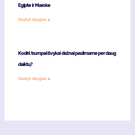
Egipte ir Maroke
Skaityti daugiau
Kodėl trumpai išvykai dažnai pasiimame per daug
daiktų?
Skaityti daugiau