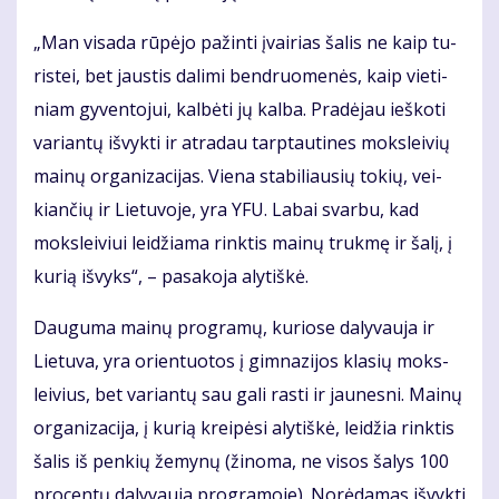
„Man vi­sa­da rū­pė­jo pa­žin­ti įvai­rias ša­lis ne kaip tu­
ris­tei, bet jaus­tis da­li­mi ben­druo­me­nės, kaip vie­ti­
niam gy­ven­to­jui, kal­bė­ti jų kal­ba. Pra­dė­jau ieš­ko­ti
va­rian­tų iš­vyk­ti ir at­ra­dau tarp­tau­ti­nes moks­lei­vių
mai­nų or­ga­ni­za­ci­jas. Vie­na sta­bi­liau­sių to­kių, vei­
kian­čių ir Lie­tu­vo­je, yra YFU. La­bai svar­bu, kad
moks­lei­viui lei­džia­ma rink­tis mai­nų truk­mę ir ša­lį, į
ku­rią iš­vyks“, – pa­sa­ko­ja aly­tiš­kė.
Dau­gu­ma mai­nų pro­gra­mų, ku­rio­se da­ly­vau­ja ir
Lie­tu­va, yra orien­tuo­tos į gim­na­zi­jos kla­sių moks­
lei­vius, bet va­rian­tų sau ga­li ras­ti ir jau­nes­ni. Mai­nų
or­ga­ni­za­ci­ja, į ku­rią krei­pė­si aly­tiš­kė, lei­džia rink­tis
ša­lis iš pen­kių že­my­nų (ži­no­ma, ne vi­sos ša­lys 100
pro­cen­tų da­ly­vau­ja pro­gra­mo­je). No­rė­da­mas iš­vyk­ti