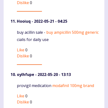
Dislike
0
Hooiuq
- 2022-05-21 - 04:25
buy acillin sale -
buy ampicillin 500mg generic
Komentaras
cialis for daily use
Like
0
Dislike
0
oylhfupe
- 2022-05-20 - 13:13
provigil medication
modafinil 100mg brand
Komentaras
Like
0
Dislike
0