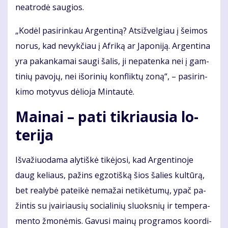
ne­at­ro­dė sau­gios.
„Ko­dėl pa­si­rin­kau Ar­gen­ti­ną? At­si­žvel­giau į šei­mos
no­rus, kad ne­vyk­čiau į Af­ri­ką ar Ja­po­ni­ją. Ar­gen­ti­na
yra pa­kan­ka­mai sau­gi ša­lis, ji ne­pa­ten­ka nei į gam­
ti­nių pa­vo­jų, nei iš­ori­nių kon­flik­tų zo­ną“, – pa­si­rin­
ki­mo mo­ty­vus dė­lio­ja Min­tau­tė.
Mai­nai – pa­ti tik­riau­sia lo­
te­ri­ja
Iš­va­žiuo­da­ma aly­tiš­kė ti­kė­jo­si, kad Ar­gen­ti­no­je
daug ke­liaus, pa­žins eg­zo­tiš­ką šios ša­lies kul­tū­rą,
bet re­a­ly­bė pa­tei­kė ne­ma­žai ne­ti­kė­tu­mų, ypač pa­
žin­tis su įvai­riau­sių so­cia­li­nių sluoks­nių ir tem­pe­ra­
men­to žmo­nė­mis. Ga­vu­si mai­nų pro­gra­mos ko­or­di­