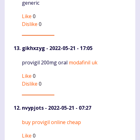
generic
Like
0
Dislike
0
gikhxzyg
- 2022-05-21 - 17:05
provigil 200mg oral
modafinil uk
Komentaras
Like
0
Dislike
0
nvypjots
- 2022-05-21 - 07:27
buy provigil online cheap
Komentaras
Like
0