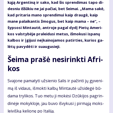
ką­ją Ar­gen­ti­ną ir sa­ko, kad šis spren­di­mas ta­po di­
des­niu iš­šū­kiu ne jai pa­čiai, bet šei­mai. „Ma­ma sa­kė,
kad pri­ta­ria ma­no spren­di­mui kaip drau­gė, kaip
ma­ne pa­lai­kan­tis žmo­gus, bet kaip ma­ma – ne“, –
šyp­so­si Min­tau­tė, ant­ro­je pa­gal dy­dį Pie­tų Ame­ri­
kos vals­ty­bė­je pra­lei­du­si me­tus, iš­mo­ku­si is­pa­nų
kal­bos ir įgi­ju­si ne­įkai­no­ja­mos pa­tir­ties, ku­rios ga­
lė­tų pa­vy­dė­ti ir su­au­gu­sie­ji.
Šei­ma pra­šė ne­si­rink­ti Af­ri­
kos
Sva­jo­ne pa­ma­ty­ti už­sie­nio ša­lis ir pa­žin­ti jų gy­ve­ni­
mą iš vi­daus, iš­mok­ti kal­bų Min­tau­tė už­si­de­gė bū­
da­ma try­li­kos. Tuo me­tu ji mo­kė­si Dzū­ki­jos pa­grin­
di­nė­je mo­kyk­lo­je, jau bu­vo iš­vy­ku­si į pir­mą­ją moks­
lei­viš­ką ke­lio­nę po Ita­li­ją.