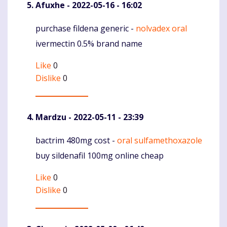
Afuxhe
- 2022-05-16 - 16:02
purchase fildena generic -
nolvadex oral
Komentaras
ivermectin 0.5% brand name
Like
0
Dislike
0
Mardzu
- 2022-05-11 - 23:39
bactrim 480mg cost -
oral sulfamethoxazole
Komentaras
buy sildenafil 100mg online cheap
Like
0
Dislike
0