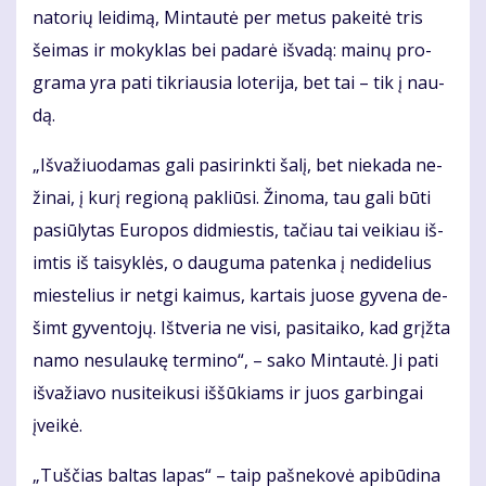
na­to­rių lei­di­mą, Min­tau­tė per me­tus pa­kei­tė tris
šei­mas ir mo­kyk­las bei pa­da­rė iš­va­dą: mai­nų pro­
gra­ma yra pa­ti tik­riau­sia lo­te­ri­ja, bet tai – tik į nau­
dą.
„Iš­va­žiuo­da­mas ga­li pa­si­rink­ti ša­lį, bet nie­ka­da ne­
ži­nai, į ku­rį re­gio­ną pa­kliū­si. Ži­no­ma, tau ga­li bū­ti
pa­siū­ly­tas Eu­ro­pos did­mies­tis, ta­čiau tai vei­kiau iš­
im­tis iš tai­syk­lės, o dau­gu­ma pa­ten­ka į ne­di­de­lius
mies­te­lius ir net­gi kai­mus, kar­tais juo­se gy­ve­na de­
šimt gy­ven­to­jų. Iš­tve­ria ne vi­si, pa­si­tai­ko, kad grįž­ta
na­mo ne­su­lau­kę ter­mi­no“, – sa­ko Min­tau­tė. Ji pa­ti
iš­va­žia­vo nu­si­tei­ku­si iš­šū­kiams ir juos gar­bin­gai
įvei­kė.
„Tuš­čias bal­tas la­pas“ – taip pa­šne­ko­vė api­bū­di­na