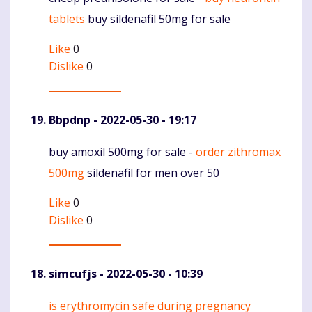
Komentaras
tablets
buy sildenafil 50mg for sale
Like
0
Dislike
0
Bbpdnp
- 2022-05-30 - 19:17
buy amoxil 500mg for sale -
order zithromax
Komentaras
500mg
sildenafil for men over 50
Like
0
Dislike
0
simcufjs
- 2022-05-30 - 10:39
is erythromycin safe during pregnancy
Komentaras