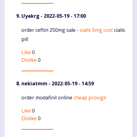
Uyakrg
- 2022-05-19 - 17:00
order ceftin 250mg sale -
cialis 5mg cost
cialis
Komentaras
pill
Like
0
Dislike
0
nekiatmm
- 2022-05-19 - 14:59
order modafinil online
cheap provigil
Komentaras
Like
0
Dislike
0