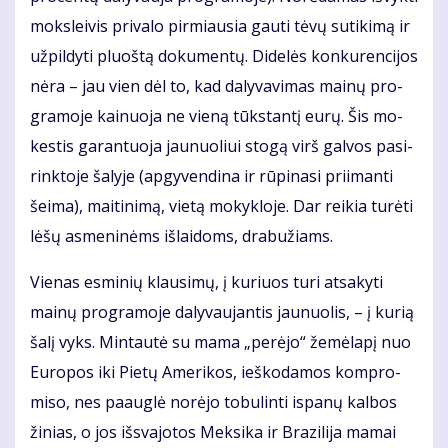
moks­lei­vis pri­va­lo pir­miau­sia gau­ti tė­vų su­ti­ki­mą ir
už­pil­dy­ti pluoš­tą do­ku­men­tų. Di­de­lės kon­ku­ren­ci­jos
nė­ra – jau vien dėl to, kad da­ly­va­vi­mas mai­nų pro­
gra­mo­je kai­nuo­ja ne vie­ną tūks­tan­tį eu­rų. Šis mo­
kes­tis ga­ran­tuo­ja jau­nuo­liui sto­gą virš gal­vos pa­si­
rink­to­je ša­ly­je (ap­gy­ven­di­na ir rū­pi­na­si pri­iman­ti
šei­ma), mai­ti­ni­mą, vie­tą mo­kyk­lo­je. Dar rei­kia tu­rė­ti
lė­šų as­me­ni­nėms iš­lai­doms, dra­bu­žiams.
Vie­nas es­mi­nių klau­si­mų, į ku­riuos tu­ri at­sa­ky­ti
mai­nų pro­gra­mo­je da­ly­vau­jan­tis jau­nuo­lis, – į ku­rią
ša­lį vyks. Min­tau­tė su ma­ma „per­ėjo“ že­mė­la­pį nuo
Eu­ro­pos iki Pie­tų Ame­ri­kos, ieš­ko­da­mos kom­pro­
mi­so, nes pa­aug­lė no­rė­jo to­bu­lin­ti is­pa­nų kal­bos
ži­nias, o jos iš­sva­jo­tos Mek­si­ka ir Bra­zi­li­ja ma­mai