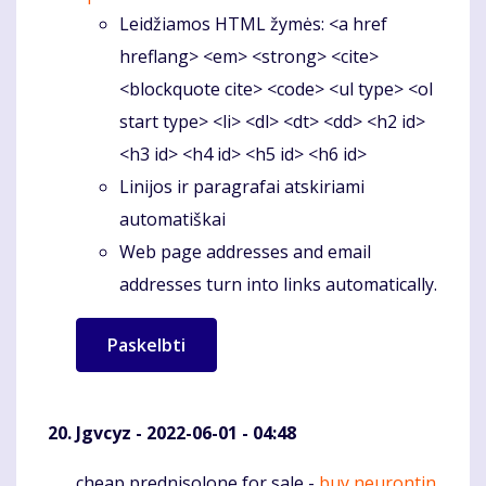
Leidžiamos HTML žymės: <a href
hreflang> <em> <strong> <cite>
<blockquote cite> <code> <ul type> <ol
start type> <li> <dl> <dt> <dd> <h2 id>
<h3 id> <h4 id> <h5 id> <h6 id>
Linijos ir paragrafai atskiriami
automatiškai
Web page addresses and email
addresses turn into links automatically.
Jgvcyz
- 2022-06-01 - 04:48
cheap prednisolone for sale -
buy neurontin