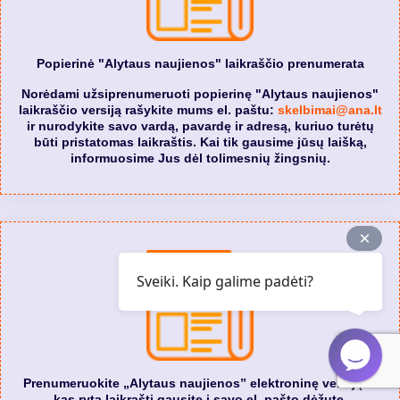
Popierinė "Alytaus naujienos" laikraščio prenumerata
Norėdami užsiprenumeruoti popierinę "Alytaus naujienos"
laikraščio versiją rašykite mums el. paštu:
skelbimai@ana.lt
ir nurodykite savo vardą, pavardę ir adresą, kuriuo turėtų
būti pristatomas laikraštis. Kai tik gausime jūsų laišką,
informuosime Jus dėl tolimesnių žingsnių.
Sveiki. Kaip galime padėti?
Prenumeruokite „Alytaus naujienos” elektroninę versiją. Ir
kas rytą laikraštį gausite į savo el. pašto dėžutę.