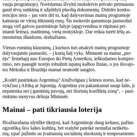
vau­ja pro­gra­mo­je). No­rė­da­mas iš­vyk­ti moks­lei­vis pri­va­lo pir­miau­sia
gau­ti tė­vų su­ti­ki­mą ir už­pil­dy­ti pluoš­tą do­ku­men­tų. Di­de­lės kon­ku­
ren­ci­jos nė­ra – jau vien dėl to, kad da­ly­va­vi­mas mai­nų pro­gra­mo­je
kai­nuo­ja ne vie­ną tūks­tan­tį eu­rų. Šis mo­kes­tis ga­ran­tuo­ja jau­nuo­liui
sto­gą virš gal­vos pa­si­rink­to­je ša­ly­je (ap­gy­ven­di­na ir rū­pi­na­si pri­
iman­ti šei­ma), mai­ti­ni­mą, vie­tą mo­kyk­lo­je. Dar rei­kia tu­rė­ti lė­šų as­
me­ni­nėms iš­lai­doms, dra­bu­žiams.
Vie­nas es­mi­nių klau­si­mų, į ku­riuos tu­ri at­sa­ky­ti mai­nų pro­gra­mo­je
da­ly­vau­jan­tis jau­nuo­lis, – į ku­rią ša­lį vyks. Min­tau­tė su ma­ma „per­
ėjo“ že­mė­la­pį nuo Eu­ro­pos iki Pie­tų Ame­ri­kos, ieš­ko­da­mos kom­pro­
mi­so, nes pa­aug­lė no­rė­jo to­bu­lin­ti is­pa­nų kal­bos ži­nias, o jos iš­sva­jo­
tos Mek­si­ka ir Bra­zi­li­ja ma­mai ne­at­ro­dė sau­gios.
„Ko­dėl pa­si­rin­kau Ar­gen­ti­ną? At­si­žvel­giau į šei­mos no­rus, kad ne­
vyk­čiau į Af­ri­ką ar Ja­po­ni­ją. Ar­gen­ti­na yra pa­kan­ka­mai sau­gi ša­lis, ji
ne­pa­ten­ka nei į gam­ti­nių pa­vo­jų, nei iš­ori­nių kon­flik­tų zo­ną“, – pa­si­
rin­ki­mo mo­ty­vus dė­lio­ja Min­tau­tė.
Mai­nai – pa­ti tik­riau­sia lo­te­ri­ja
Iš­va­žiuo­da­ma aly­tiš­kė ti­kė­jo­si, kad Ar­gen­ti­no­je daug ke­liaus, pa­žins
eg­zo­tiš­ką šios ša­lies kul­tū­rą, bet re­a­ly­bė pa­tei­kė ne­ma­žai ne­ti­kė­tu­
mų, ypač pa­žin­tis su įvai­riau­sių so­cia­li­nių sluoks­nių ir tem­pe­ra­men­to