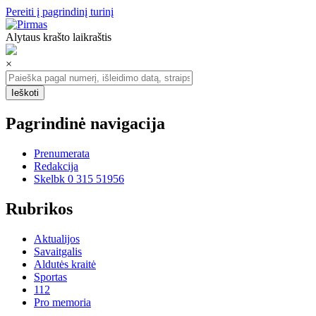
Pereiti į pagrindinį turinį
Alytaus krašto laikraštis
×
Pagrindinė navigacija
Prenumerata
Redakcija
Skelbk 0 315 51956
Rubrikos
Aktualijos
Savaitgalis
Aldutės kraitė
Sportas
112
Pro memoria