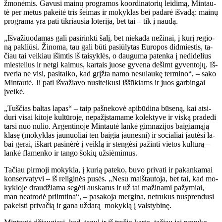
žmo­nė­mis. Ga­vu­si mai­nų pro­gra­mos ko­or­di­na­to­rių lei­di­mą, Min­tau­
tė per me­tus pa­kei­tė tris šei­mas ir mo­kyk­las bei pa­da­rė iš­va­dą: mai­nų
pro­gra­ma yra pa­ti tik­riau­sia lo­te­ri­ja, bet tai – tik į nau­dą.
„Iš­va­žiuo­da­mas ga­li pa­si­rink­ti ša­lį, bet nie­ka­da ne­ži­nai, į ku­rį re­gio­
ną pa­kliū­si. Ži­no­ma, tau ga­li bū­ti pa­siū­ly­tas Eu­ro­pos did­mies­tis, ta­
čiau tai vei­kiau iš­im­tis iš tai­syk­lės, o dau­gu­ma pa­ten­ka į ne­di­de­lius
mies­te­lius ir net­gi kai­mus, kar­tais juo­se gy­ve­na de­šimt gy­ven­to­jų. Iš­
tve­ria ne vi­si, pa­si­tai­ko, kad grįž­ta na­mo ne­su­lau­kę ter­mi­no“, – sa­ko
Min­tau­tė. Ji pa­ti iš­va­žia­vo nu­si­tei­ku­si iš­šū­kiams ir juos gar­bin­gai
įvei­kė.
„Tuš­čias bal­tas la­pas“ – taip pa­šne­ko­vė api­bū­di­na bū­se­ną, kai at­si­
du­ri vi­sai ki­to­je kul­tū­ro­je, ne­pa­žįs­ta­ma­me ko­lek­ty­ve ir vis­ką pra­de­di
tar­si nuo nu­lio. Ar­gen­ti­no­je Min­tau­tė lan­kė gim­na­zi­jos bai­gia­mą­ją
kla­sę (mo­kyk­las jau­nuo­liai ten bai­gia jau­nes­ni) ir so­cia­liai jau­tė­si la­
bai ge­rai, iš­kart pa­si­nė­rė į veik­lą ir sten­gė­si pa­žin­ti vie­tos kul­tū­rą –
lan­kė fla­men­ko ir tan­go šo­kių už­si­ė­mi­mus.
Ta­čiau pir­mo­ji mo­kyk­la, į ku­rią pa­te­ko, bu­vo pri­va­ti ir pa­kan­ka­mai
kon­ser­va­ty­vi – iš re­li­gi­nės pu­sės. „Ne­su maiš­tau­to­ja, bet tai, kad mo­
kyk­lo­je drau­džia­ma se­gė­ti aus­ka­rus ir už tai ma­ži­na­mi pa­žy­miai,
man ne­at­ro­dė pri­im­ti­na“, – pa­sa­ko­ja mer­gi­na, ne­tru­kus nu­spren­du­si
pa­keis­ti privačią ir gana uždarą mo­kyk­lą į vals­ty­bi­nę.