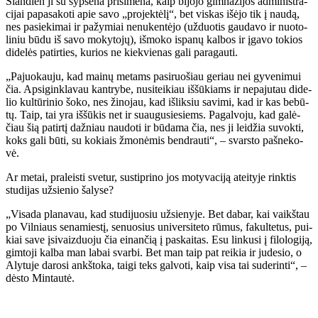
Šian­dien ji su šyp­se­na pri­si­me­na, kaip bi­jo­jo gim­na­zi­jos ad­mi­nist­ra­
ci­jai pa­pa­sa­ko­ti apie sa­vo „pro­jek­tė­lį“, bet vis­kas iš­ėjo tik į nau­dą,
nes pa­sie­ki­mai ir pa­žy­miai ne­nu­ken­tė­jo (už­duo­tis gau­da­vo ir nuo­to­
li­niu bū­du iš sa­vo mo­ky­to­jų), iš­mo­ko is­pa­nų kal­bos ir įga­vo to­kios
di­de­lės pa­tir­ties, ku­rios ne kiek­vie­nas ga­li pa­ra­gau­ti.
„Pa­juo­kau­ju, kad mai­nų me­tams pa­si­ruo­šiau ge­riau nei gy­ve­ni­mui
čia. Ap­si­gin­kla­vau kan­try­be, nu­si­tei­kiau iš­šū­kiams ir ne­pa­ju­tau di­de­
lio kul­tū­ri­nio šo­ko, nes ži­no­jau, kad iš­lik­siu sa­vi­mi, kad ir kas be­bū­
tų. Taip, tai yra iš­šū­kis net ir su­au­gu­sie­siems. Pa­gal­vo­ju, kad ga­lė­
čiau šią pa­tir­tį daž­niau nau­do­ti ir bū­da­ma čia, nes ji lei­džia su­vok­ti,
koks ga­li bū­ti, su ko­kiais žmo­nė­mis ben­drau­ti“, – svars­to pa­šne­ko­
vė.
Ar me­tai, pra­leis­ti sve­tur, su­stip­ri­no jos mo­ty­va­ci­ją at­ei­ty­je rink­tis
stu­di­jas už­sie­nio ša­ly­se?
„Vi­sa­da pla­na­vau, kad stu­di­juo­siu už­sie­ny­je. Bet da­bar, kai vaikš­tau
po Vil­niaus se­na­mies­tį, se­nuo­sius uni­ver­si­te­to rū­mus, fa­kul­te­tus, pui­
kiai sa­ve įsi­vaiz­duo­ju čia ei­nan­čią į pa­skai­tas. Esu lin­ku­si į fi­lo­lo­gi­ją,
gim­to­ji kal­ba man la­bai svar­bi. Bet man taip pat rei­kia ir ju­de­sio, o
Aly­tu­je da­ro­si ankš­to­ka, tai­gi teks gal­vo­ti, kaip vi­sa tai su­de­rin­ti“, –
dės­to Min­tau­tė.