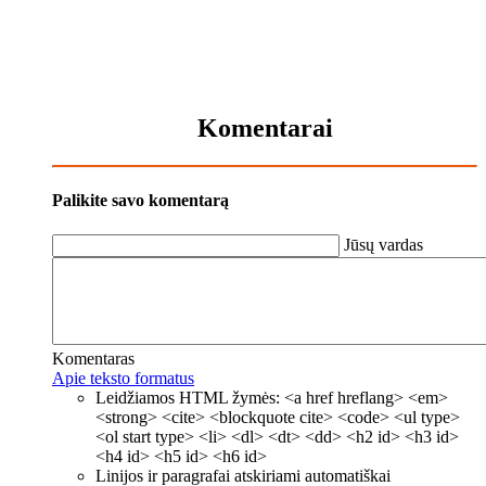
Komentarai
Palikite savo komentarą
Jūsų vardas
Komentaras
Apie teksto formatus
Leidžiamos HTML žymės: <a href hreflang> <em>
<strong> <cite> <blockquote cite> <code> <ul type>
<ol start type> <li> <dl> <dt> <dd> <h2 id> <h3 id>
<h4 id> <h5 id> <h6 id>
Linijos ir paragrafai atskiriami automatiškai