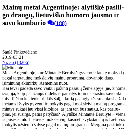
Mai­nų me­tai Ar­gen­ti­no­je: aly­tiš­kė pa­si­il­
go drau­gų, lie­tu­viš­ko hu­mo­ro jaus­mo ir
sa­vo kam­ba­rio
(188)
Saulė Pinkevičienė
2019-03-21
Nr.
36 (13266)
Metai Argentinoje, kur Mintautė Berulytė gyveno ir lankė mokyklą
pagal tarptautinę moksleivių mainų programą, dovanojo daug
įsimintinų akimirkų. Asmeninė nuot.
Kai tė­vai pa­de­da sa­vo vai­kui pa­žin­ti pa­sau­lį že­mė­la­py­je, jie, ži­no­ma,
sva­jo­ja, kaip jis už­augs di­de­lis ir pa­ma­tys to­li­mus kraš­tus sa­vo aki­
mis. Ta­čiau kai ten­ka rink­tis ša­lį, į ku­rią pa­aug­lys­tės su­lau­ku­si at­ža­la
me­tams iš­vyks gy­ven­ti ir mo­ky­tis pa­gal moks­lei­vių mai­nų pro­gra­mą,
min­tys su­ka­si jau vi­sai ki­to­kios: ar jam ten bus sau­gu, kas pa­si­rū­
pins, jei su­sirgs, pa­tirs pa­ty­čias? Aly­tiš­kė Min­tau­tė Be­ru­ly­tė – vie­na
iš pu­sės šim­to Lie­tu­vos moks­lei­vių, kas­met iš­vyks­tan­čių iš Lie­tu­vos
mo­ky­tis už­sie­nio ša­ly­se pa­gal mai­nų pro­gra­mas. Mer­gi­na pa­si­rin­ko