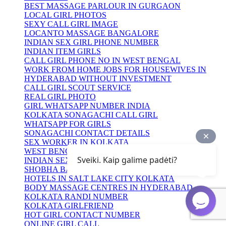
BEST MASSAGE PARLOUR IN GURGAON
LOCAL GIRL PHOTOS
SEXY CALL GIRL IMAGE
LOCANTO MASSAGE BANGALORE
INDIAN SEX GIRL PHONE NUMBER
INDIAN ITEM GIRLS
CALL GIRL PHONE NO IN WEST BENGAL
WORK FROM HOME JOBS FOR HOUSEWIVES IN
HYDERABAD WITHOUT INVESTMENT
CALL GIRL SCOUT SERVICE
REAL GIRL PHOTO
GIRL WHATSAPP NUMBER INDIA
KOLKATA SONAGACHI CALL GIRL
WHATSAPP FOR GIRLS
SONAGACHI CONTACT DETAILS
SEX WORKER IN KOLKATA
WEST BENGAL SEXY GIRL
Sveiki. Kaip galime padėti?
INDIAN SEXY GIRLS NUMBER
SHOBHA BAZAR KOLKATA RED LIGHT AREA
HOTELS IN SALT LAKE CITY KOLKATA
BODY MASSAGE CENTRES IN HYDERABAD
KOLKATA RANDI NUMBER
KOLKATA GIRLFRIEND
HOT GIRL CONTACT NUMBER
ONLINE GIRL CALL