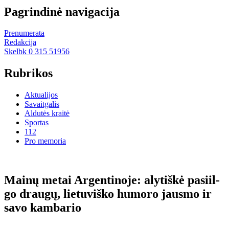
Pagrindinė navigacija
Prenumerata
Redakcija
Skelbk 0 315 51956
Rubrikos
Aktualijos
Savaitgalis
Aldutės kraitė
Sportas
112
Pro memoria
Mai­nų me­tai Ar­gen­ti­no­je: aly­tiš­kė pa­si­il­
go drau­gų, lie­tu­viš­ko hu­mo­ro jaus­mo ir
sa­vo kam­ba­rio