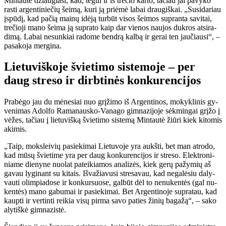
Min­tau­tė džiau­gia­si, kad, te­gul ir iš tre­čio kar­to, ta­čiau jai pa­vy­ko
ras­ti ar­gen­ti­nie­čių šei­mą, ku­ri ją pri­ėmė la­bai drau­giš­kai. „Su­si­da­riau
įspū­dį, kad pa­čią mai­nų idė­ją tur­būt vi­sos šei­mos su­pran­ta sa­vi­tai,
tre­čio­ji ma­no šei­ma ją su­pra­to kaip dar vie­nos nau­jos duk­ros at­si­ra­
di­mą. La­bai ne­sun­kiai ra­do­me ben­drą kal­bą ir ge­rai ten jau­čiau­si“, –
pa­sa­ko­ja mer­gi­na.
Lie­tu­viš­ko­je švie­ti­mo sis­te­mo­je – per
daug stre­so ir dirb­ti­nės kon­ku­ren­ci­jos
Pra­bė­go jau du mė­ne­siai nuo grį­ži­mo iš Ar­gen­ti­nos, mo­kyk­li­nis gy­
ve­ni­mas Adol­fo Ra­ma­naus­ko-Va­na­go gim­na­zi­jo­je sėk­min­gai grį­žo į
vė­žes, ta­čiau į lie­tu­viš­ką švie­ti­mo sis­te­mą Min­tau­tė žiū­ri kiek ki­to­mis
aki­mis.
„Taip, moks­lei­vių pa­sie­ki­mai Lie­tu­vo­je yra aukš­ti, bet man at­ro­do,
kad mū­sų švie­ti­me yra per daug kon­ku­ren­ci­jos ir stre­so. Elek­tro­ni­
nia­me die­ny­ne nuo­lat pa­tei­kia­mos ana­li­zės, kiek ge­rų pa­žy­mių aš
ga­vau ly­gi­nant su ki­tais. Iš­va­žia­vu­si stre­sa­vau, kad ne­ga­lė­siu da­ly­
vau­ti olim­pia­do­se ir kon­kur­suo­se, gal­būt dėl to ne­nu­ken­tės (gal nu­
ken­tės) ma­no ga­bu­mai ir pa­sie­ki­mai. Bet Ar­gen­ti­no­je su­pra­tau, kad
kaup­ti ir ver­tin­ti rei­kia vi­sų pir­ma sa­vo pa­ties ži­nių ba­ga­žą“, – sa­ko
aly­tiš­kė gim­na­zis­tė.