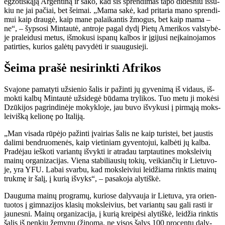
eg­zo­tiš­ką­ją Ar­gen­ti­ną ir sa­ko, kad šis spren­di­mas ta­po di­des­niu iš­šū­
kiu ne jai pa­čiai, bet šei­mai. „Ma­ma sa­kė, kad pri­ta­ria ma­no spren­di­
mui kaip drau­gė, kaip ma­ne pa­lai­kan­tis žmo­gus, bet kaip ma­ma –
ne“, – šyp­so­si Min­tau­tė, ant­ro­je pa­gal dy­dį Pie­tų Ame­ri­kos vals­ty­bė­
je pra­lei­du­si me­tus, iš­mo­ku­si is­pa­nų kal­bos ir įgi­ju­si ne­įkai­no­ja­mos
pa­tir­ties, ku­rios ga­lė­tų pa­vy­dė­ti ir su­au­gu­sie­ji.
Šei­ma pra­šė ne­si­rink­ti Af­ri­kos
Sva­jo­ne pa­ma­ty­ti už­sie­nio ša­lis ir pa­žin­ti jų gy­ve­ni­mą iš vi­daus, iš­
mok­ti kal­bų Min­tau­tė už­si­de­gė bū­da­ma try­li­kos. Tuo me­tu ji mo­kė­si
Dzū­ki­jos pa­grin­di­nė­je mo­kyk­lo­je, jau bu­vo iš­vy­ku­si į pir­mą­ją moks­
lei­viš­ką ke­lio­nę po Ita­li­ją.
„Man vi­sa­da rū­pė­jo pa­žin­ti įvai­rias ša­lis ne kaip tu­ris­tei, bet jaus­tis
da­li­mi ben­druo­me­nės, kaip vie­ti­niam gy­ven­to­jui, kal­bė­ti jų kal­ba.
Pra­dė­jau ieš­ko­ti va­rian­tų iš­vyk­ti ir at­ra­dau tarp­tau­ti­nes moks­lei­vių
mai­nų or­ga­ni­za­ci­jas. Vie­na sta­bi­liau­sių to­kių, vei­kian­čių ir Lie­tu­vo­
je, yra YFU. La­bai svar­bu, kad moks­lei­viui lei­džia­ma rink­tis mai­nų
truk­mę ir ša­lį, į ku­rią iš­vyks“, – pa­sa­ko­ja aly­tiš­kė.
Dau­gu­ma mai­nų pro­gra­mų, ku­rio­se da­ly­vau­ja ir Lie­tu­va, yra orien­
tuo­tos į gim­na­zi­jos kla­sių moks­lei­vius, bet va­rian­tų sau ga­li ras­ti ir
jau­nes­ni. Mai­nų or­ga­ni­za­ci­ja, į ku­rią krei­pė­si aly­tiš­kė, lei­džia rink­tis
ša­lis iš pen­kių že­my­nų (ži­no­ma, ne vi­sos ša­lys 100 pro­cen­tų da­ly­