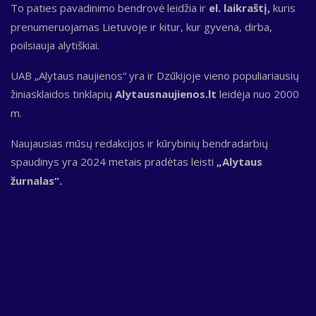
To paties pavadinimo bendrovė leidžia ir
el. laikraštį,
kuris
prenumeruojamas Lietuvoje ir kitur, kur gyvena, dirba,
poilsiauja alytiškiai.
UAB „Alytaus naujienos“ yra ir Dzūkijoje vieno populiariausių
žiniasklaidos tinklapių
Alytausnaujienos.lt
leidėja nuo 2000
m.
Naujausias mūsų redakcijos ir kūrybinių bendradarbių
spaudinys yra 2024 metais pradėtas leisti
„Alytaus
žurnalas“.