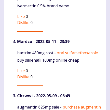
ivermectin 0.5% brand name
Like
0
Dislike
0
Mardzu
- 2022-05-11 - 23:39
bactrim 480mg cost -
oral sulfamethoxazole
Komentaras
buy sildenafil 100mg online cheap
Like
0
Dislike
0
Cbzwwi
- 2022-05-09 - 06:49
augmentin 625mg sale -
purchase augmentin
Komentaras