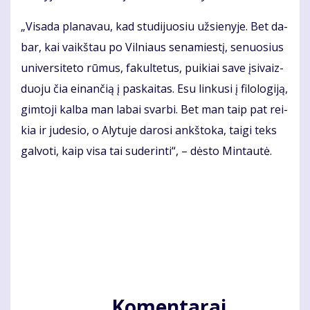
„Vi­sa­da pla­na­vau, kad stu­di­juo­siu už­sie­ny­je. Bet da­
bar, kai vaikš­tau po Vil­niaus se­na­mies­tį, se­nuo­sius
uni­ver­si­te­to rū­mus, fa­kul­te­tus, pui­kiai sa­ve įsi­vaiz­
duo­ju čia ei­nan­čią į pa­skai­tas. Esu lin­ku­si į fi­lo­lo­gi­ją,
gim­to­ji kal­ba man la­bai svar­bi. Bet man taip pat rei­
kia ir ju­de­sio, o Aly­tu­je da­ro­si ankš­to­ka, tai­gi teks
gal­vo­ti, kaip vi­sa tai su­de­rin­ti“, – dės­to Min­tau­tė.
Komentarai