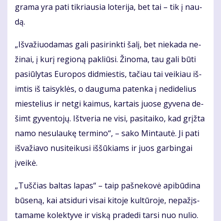
gra­ma yra pa­ti tik­riau­sia lo­te­ri­ja, bet tai – tik į nau­
dą.
„Iš­va­žiuo­da­mas ga­li pa­si­rink­ti ša­lį, bet nie­ka­da ne­
ži­nai, į ku­rį re­gio­ną pa­kliū­si. Ži­no­ma, tau ga­li bū­ti
pa­siū­ly­tas Eu­ro­pos did­mies­tis, ta­čiau tai vei­kiau iš­
im­tis iš tai­syk­lės, o dau­gu­ma pa­ten­ka į ne­di­de­lius
mies­te­lius ir net­gi kai­mus, kar­tais juo­se gy­ve­na de­
šimt gy­ven­to­jų. Iš­tve­ria ne vi­si, pa­si­tai­ko, kad grįž­ta
na­mo ne­su­lau­kę ter­mi­no“, – sa­ko Min­tau­tė. Ji pa­ti
iš­va­žia­vo nu­si­tei­ku­si iš­šū­kiams ir juos gar­bin­gai
įvei­kė.
„Tuš­čias bal­tas la­pas“ – taip pa­šne­ko­vė api­bū­di­na
bū­se­ną, kai at­si­du­ri vi­sai ki­to­je kul­tū­ro­je, ne­pa­žįs­
ta­ma­me ko­lek­ty­ve ir vis­ką pra­de­di tar­si nuo nu­lio.