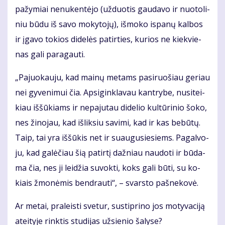
pa­žy­miai ne­nu­ken­tė­jo (už­duo­tis gau­da­vo ir nuo­to­li­
niu bū­du iš sa­vo mo­ky­to­jų), iš­mo­ko is­pa­nų kal­bos
ir įga­vo to­kios di­de­lės pa­tir­ties, ku­rios ne kiek­vie­
nas ga­li pa­ra­gau­ti.
„Pa­juo­kau­ju, kad mai­nų me­tams pa­si­ruo­šiau ge­riau
nei gy­ve­ni­mui čia. Ap­si­gin­kla­vau kan­try­be, nu­si­tei­
kiau iš­šū­kiams ir ne­pa­ju­tau di­de­lio kul­tū­ri­nio šo­ko,
nes ži­no­jau, kad iš­lik­siu sa­vi­mi, kad ir kas be­bū­tų.
Taip, tai yra iš­šū­kis net ir su­au­gu­sie­siems. Pa­gal­vo­
ju, kad ga­lė­čiau šią pa­tir­tį daž­niau nau­do­ti ir bū­da­
ma čia, nes ji lei­džia su­vok­ti, koks ga­li bū­ti, su ko­
kiais žmo­nė­mis ben­drau­ti“, – svars­to pa­šne­ko­vė.
Ar me­tai, pra­leis­ti sve­tur, su­stip­ri­no jos mo­ty­va­ci­ją
at­ei­ty­je rink­tis stu­di­jas už­sie­nio ša­ly­se?