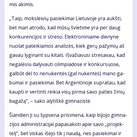
mis aki­mis.
„Taip, moks­lei­vių pa­sie­ki­mai Lie­tu­vo­je yra aukš­ti,
bet man at­ro­do, kad mū­sų švie­ti­me yra per daug
kon­ku­ren­ci­jos ir stre­so. Elek­tro­ni­nia­me die­ny­ne
nuo­lat pa­tei­kia­mos ana­li­zės, kiek ge­rų pa­žy­mių aš
ga­vau ly­gi­nant su ki­tais. Iš­va­žia­vu­si stre­sa­vau, kad
ne­ga­lė­siu da­ly­vau­ti olim­pia­do­se ir kon­kur­suo­se,
gal­būt dėl to ne­nu­ken­tės (gal nu­ken­tės) ma­no ga­
bu­mai ir pa­sie­ki­mai. Bet Ar­gen­ti­no­je su­pra­tau, kad
kaup­ti ir ver­tin­ti rei­kia vi­sų pir­ma sa­vo pa­ties ži­nių
ba­ga­žą“, – sa­ko aly­tiš­kė gim­na­zis­tė.
Šian­dien ji su šyp­se­na pri­si­me­na, kaip bi­jo­jo gim­na­
zi­jos ad­mi­nist­ra­ci­jai pa­pa­sa­ko­ti apie sa­vo „pro­jek­
tė­lį“, bet vis­kas iš­ėjo tik į nau­dą, nes pa­sie­ki­mai ir