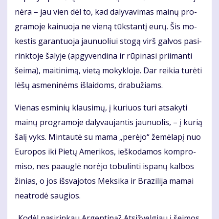
nė­ra – jau vien dėl to, kad da­ly­va­vi­mas mai­nų pro­
gra­mo­je kai­nuo­ja ne vie­ną tūks­tan­tį eu­rų. Šis mo­
kes­tis ga­ran­tuo­ja jau­nuo­liui sto­gą virš gal­vos pa­si­
rink­to­je ša­ly­je (ap­gy­ven­di­na ir rū­pi­na­si pri­iman­ti
šei­ma), mai­ti­ni­mą, vie­tą mo­kyk­lo­je. Dar rei­kia tu­rė­ti
lė­šų as­me­ni­nėms iš­lai­doms, dra­bu­žiams.
Vie­nas es­mi­nių klau­si­mų, į ku­riuos tu­ri at­sa­ky­ti
mai­nų pro­gra­mo­je da­ly­vau­jan­tis jau­nuo­lis, – į ku­rią
ša­lį vyks. Min­tau­tė su ma­ma „per­ėjo“ že­mė­la­pį nuo
Eu­ro­pos iki Pie­tų Ame­ri­kos, ieš­ko­da­mos kom­pro­
mi­so, nes pa­aug­lė no­rė­jo to­bu­lin­ti is­pa­nų kal­bos
ži­nias, o jos iš­sva­jo­tos Mek­si­ka ir Bra­zi­li­ja ma­mai
ne­at­ro­dė sau­gios.
„Ko­dėl pa­si­rin­kau Ar­gen­ti­ną? At­si­žvel­giau į šei­mos