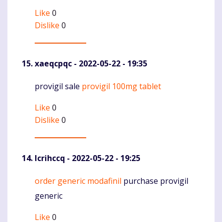
Like
0
Dislike
0
xaeqcpqc
- 2022-05-22 - 19:35
provigil sale
provigil 100mg tablet
Komentaras
Like
0
Dislike
0
lcrihccq
- 2022-05-22 - 19:25
order generic modafinil
purchase provigil
Komentaras
generic
Like
0