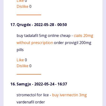
Like
0
Dislike
0
Qrugdx
- 2022-05-28 - 00:50
buy tadalafil 5mg online cheap -
cialis 20mg
Komentaras
without prescription
order provigil 200mg
pills
Like
0
Dislike
0
Samgjx
- 2022-05-24 - 16:37
stromectol for lice -
buy ivermectin 3mg
Komentaras
vardenafil order