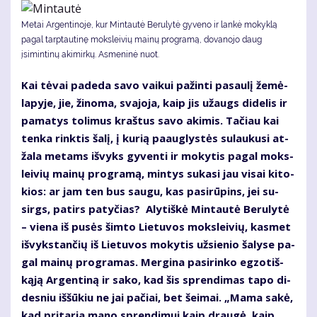
Metai Argentinoje, kur Mintautė Berulytė gyveno ir lankė mokyklą
pagal tarptautinę moksleivių mainų programą, dovanojo daug
įsimintinų akimirkų. Asmeninė nuot.
Kai tė­vai pa­de­da sa­vo vai­kui pa­žin­ti pa­sau­lį že­mė­
la­py­je, jie, ži­no­ma, sva­jo­ja, kaip jis už­augs di­de­lis ir
pa­ma­tys to­li­mus kraš­tus sa­vo aki­mis. Ta­čiau kai
ten­ka rink­tis ša­lį, į ku­rią pa­aug­lys­tės su­lau­ku­si at­
ža­la me­tams iš­vyks gy­ven­ti ir mo­ky­tis pa­gal moks­
lei­vių mai­nų pro­gra­mą, min­tys su­ka­si jau vi­sai ki­to­
kios: ar jam ten bus sau­gu, kas pa­si­rū­pins, jei su­
sirgs, pa­tirs pa­ty­čias? Aly­tiš­kė Min­tau­tė Be­ru­ly­tė
– vie­na iš pu­sės šim­to Lie­tu­vos moks­lei­vių, kas­met
iš­vyks­tan­čių iš Lie­tu­vos mo­ky­tis už­sie­nio ša­ly­se pa­
gal mai­nų pro­gra­mas. Mer­gi­na pa­si­rin­ko eg­zo­tiš­
ką­ją Ar­gen­ti­ną ir sa­ko, kad šis spren­di­mas ta­po di­
des­niu iš­šū­kiu ne jai pa­čiai, bet šei­mai. „Ma­ma sa­kė,
kad pri­ta­ria ma­no spren­di­mui kaip drau­gė, kaip