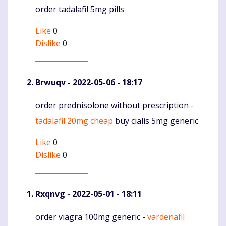
order tadalafil 5mg pills
Like
0
Dislike
0
Brwuqv
- 2022-05-06 - 18:17
order prednisolone without prescription -
Komentaras
tadalafil 20mg cheap
buy cialis 5mg generic
Like
0
Dislike
0
Rxqnvg
- 2022-05-01 - 18:11
order viagra 100mg generic -
vardenafil
Komentaras