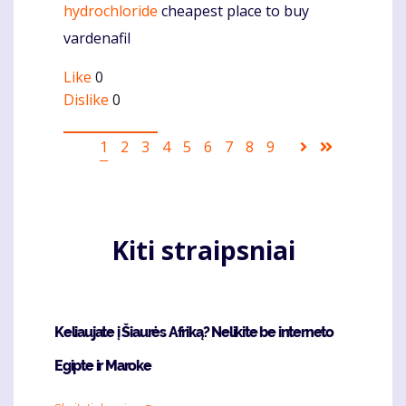
hydrochloride
cheapest place to buy
vardenafil
Like
0
Dislike
0
Pagination
Current
1
Puslapis
2
Puslapis
3
Puslapis
4
Puslapis
5
Puslapis
6
Puslapis
7
Puslapis
8
Puslapis
9
Sekantis
Last
page
puslapis
page
Kiti straipsniai
Keliaujate į Šiaurės Afriką? Nelikite be interneto
Egipte ir Maroke