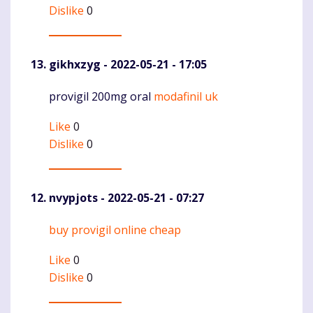
Dislike
0
gikhxzyg
- 2022-05-21 - 17:05
provigil 200mg oral
modafinil uk
Komentaras
Like
0
Dislike
0
nvypjots
- 2022-05-21 - 07:27
buy provigil online cheap
Komentaras
Like
0
Dislike
0