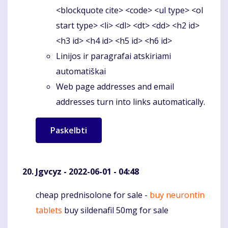
<blockquote cite> <code> <ul type> <ol
start type> <li> <dl> <dt> <dd> <h2 id>
<h3 id> <h4 id> <h5 id> <h6 id>
Linijos ir paragrafai atskiriami
automatiškai
Web page addresses and email
addresses turn into links automatically.
Jgvcyz
- 2022-06-01 - 04:48
cheap prednisolone for sale -
buy neurontin
Komentaras
tablets
buy sildenafil 50mg for sale