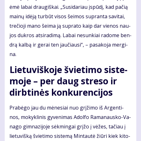
ėmė la­bai drau­giš­kai. „Su­si­da­riau įspū­dį, kad pa­čią
mai­nų idė­ją tur­būt vi­sos šei­mos su­pran­ta sa­vi­tai,
tre­čio­ji ma­no šei­ma ją su­pra­to kaip dar vie­nos nau­
jos duk­ros at­si­ra­di­mą. La­bai ne­sun­kiai ra­do­me ben­
drą kal­bą ir ge­rai ten jau­čiau­si“, – pa­sa­ko­ja mer­gi­
na.
Lie­tu­viš­ko­je švie­ti­mo sis­te­
mo­je – per daug stre­so ir
dirb­ti­nės kon­ku­ren­ci­jos
Pra­bė­go jau du mė­ne­siai nuo grį­ži­mo iš Ar­gen­ti­
nos, mo­kyk­li­nis gy­ve­ni­mas Adol­fo Ra­ma­naus­ko-Va­
na­go gim­na­zi­jo­je sėk­min­gai grį­žo į vė­žes, ta­čiau į
lie­tu­viš­ką švie­ti­mo sis­te­mą Min­tau­tė žiū­ri kiek ki­to­