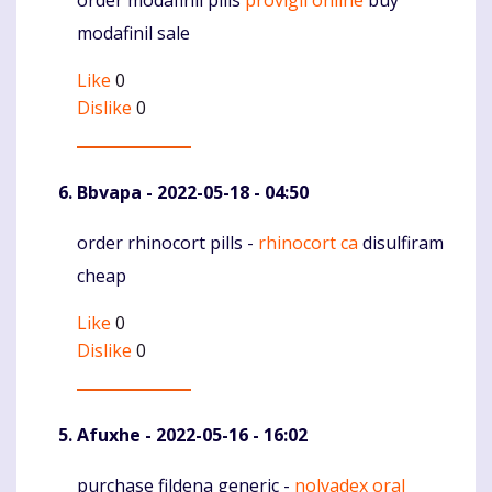
Komentaras
modafinil sale
Like
0
Dislike
0
Bbvapa
- 2022-05-18 - 04:50
order rhinocort pills -
rhinocort ca
disulfiram
Komentaras
cheap
Like
0
Dislike
0
Afuxhe
- 2022-05-16 - 16:02
purchase fildena generic -
nolvadex oral
Komentaras