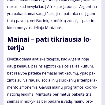
no­rus, kad ne­vyk­čiau į Af­ri­ką ar Ja­po­ni­ją. Ar­gen­ti­na
yra pa­kan­ka­mai sau­gi ša­lis, ji ne­pa­ten­ka nei į gam­
ti­nių pa­vo­jų, nei iš­ori­nių kon­flik­tų zo­ną“, – pa­si­rin­
ki­mo mo­ty­vus dė­lio­ja Min­tau­tė.
Mai­nai – pa­ti tik­riau­sia lo­
te­ri­ja
Iš­va­žiuo­da­ma aly­tiš­kė ti­kė­jo­si, kad Ar­gen­ti­no­je
daug ke­liaus, pa­žins eg­zo­tiš­ką šios ša­lies kul­tū­rą,
bet re­a­ly­bė pa­tei­kė ne­ma­žai ne­ti­kė­tu­mų, ypač pa­
žin­tis su įvai­riau­sių so­cia­li­nių sluoks­nių ir tem­pe­ra­
men­to žmo­nė­mis. Ga­vu­si mai­nų pro­gra­mos ko­or­di­
na­to­rių lei­di­mą, Min­tau­tė per me­tus pa­kei­tė tris
šei­mas ir mo­kyk­las bei pa­da­rė iš­va­dą: mai­nų pro­