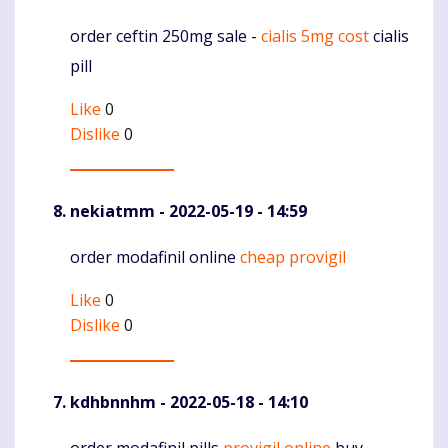
order ceftin 250mg sale -
cialis 5mg cost
cialis
Komentaras
pill
Like
0
Dislike
0
nekiatmm
- 2022-05-19 - 14:59
order modafinil online
cheap provigil
Komentaras
Like
0
Dislike
0
kdhbnnhm
- 2022-05-18 - 14:10
order modafinil pills
provigil online
buy