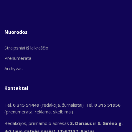
Nuorodos
Straipsniai iš laikraščio
Prenumerata
Archyvas
Kontaktai
Tel.
0 315 51449
(redakcija, žurnalistai). Tel.
0 315 51956
(prenumerata, reklama, skelbimai)
Redakcijos, priimamojo adresas
S. Dariaus ir S. Girėno g.
4-2 (nuo gatvės pusės), LT-62137, Alytus