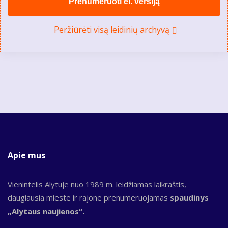
Prenumeruoti el. versiją
Peržiūrėti visą leidinių archyvą
Apie mus
Vienintelis Alytuje nuo 1989 m. leidžiamas laikraštis,
daugiausia mieste ir rajone prenumeruojamas
spaudinys
„Alytaus naujienos“.