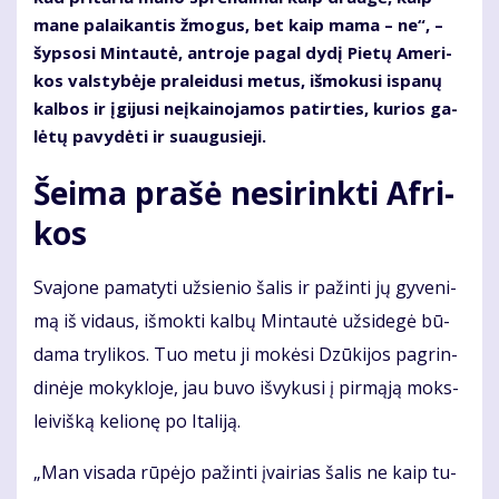
ma­ne pa­lai­kan­tis žmo­gus, bet kaip ma­ma – ne“, –
šyp­so­si Min­tau­tė, ant­ro­je pa­gal dy­dį Pie­tų Ame­ri­
kos vals­ty­bė­je pra­lei­du­si me­tus, iš­mo­ku­si is­pa­nų
kal­bos ir įgi­ju­si ne­įkai­no­ja­mos pa­tir­ties, ku­rios ga­
lė­tų pa­vy­dė­ti ir su­au­gu­sie­ji.
Šei­ma pra­šė ne­si­rink­ti Af­ri­
kos
Sva­jo­ne pa­ma­ty­ti už­sie­nio ša­lis ir pa­žin­ti jų gy­ve­ni­
mą iš vi­daus, iš­mok­ti kal­bų Min­tau­tė už­si­de­gė bū­
da­ma try­li­kos. Tuo me­tu ji mo­kė­si Dzū­ki­jos pa­grin­
di­nė­je mo­kyk­lo­je, jau bu­vo iš­vy­ku­si į pir­mą­ją moks­
lei­viš­ką ke­lio­nę po Ita­li­ją.
„Man vi­sa­da rū­pė­jo pa­žin­ti įvai­rias ša­lis ne kaip tu­