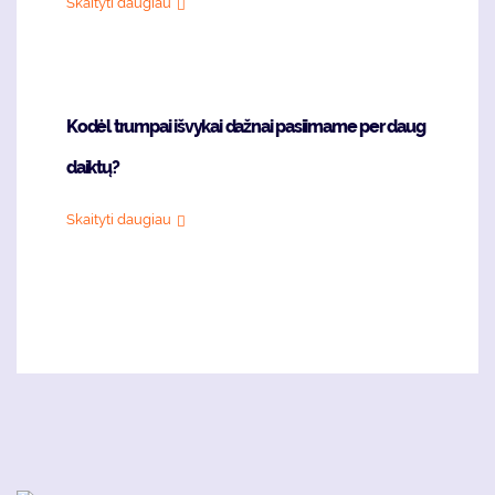
Skaityti daugiau
Kodėl trumpai išvykai dažnai pasiimame per daug
daiktų?
Skaityti daugiau