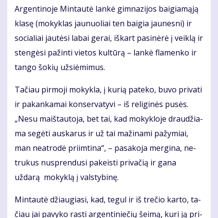
Ar­gen­ti­no­je Min­tau­tė lan­kė gim­na­zi­jos bai­gia­mą­ją
kla­sę (mo­kyk­las jau­nuo­liai ten bai­gia jau­nes­ni) ir
so­cia­liai jau­tė­si la­bai ge­rai, iš­kart pa­si­nė­rė į veik­lą ir
sten­gė­si pa­žin­ti vie­tos kul­tū­rą – lan­kė fla­men­ko ir
tan­go šo­kių už­si­ė­mi­mus.
Ta­čiau pir­mo­ji mo­kyk­la, į ku­rią pa­te­ko, bu­vo pri­va­ti
ir pa­kan­ka­mai kon­ser­va­ty­vi – iš re­li­gi­nės pu­sės.
„Ne­su maiš­tau­to­ja, bet tai, kad mo­kyk­lo­je drau­džia­
ma se­gė­ti aus­ka­rus ir už tai ma­ži­na­mi pa­žy­miai,
man ne­at­ro­dė pri­im­ti­na“, – pa­sa­ko­ja mer­gi­na, ne­
tru­kus nu­spren­du­si pa­keis­ti privačią ir gana
uždarą mo­kyk­lą į vals­ty­bi­nę.
Min­tau­tė džiau­gia­si, kad, te­gul ir iš tre­čio kar­to, ta­
čiau jai pa­vy­ko ras­ti ar­gen­ti­nie­čių šei­mą, ku­ri ją pri­