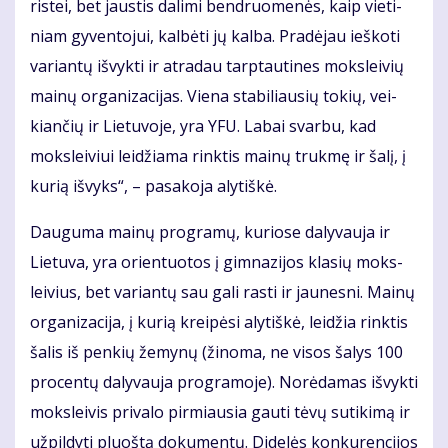
ris­tei, bet jaus­tis da­li­mi ben­druo­me­nės, kaip vie­ti­
niam gy­ven­to­jui, kal­bė­ti jų kal­ba. Pra­dė­jau ieš­ko­ti
va­rian­tų iš­vyk­ti ir at­ra­dau tarp­tau­ti­nes moks­lei­vių
mai­nų or­ga­ni­za­ci­jas. Vie­na sta­bi­liau­sių to­kių, vei­
kian­čių ir Lie­tu­vo­je, yra YFU. La­bai svar­bu, kad
moks­lei­viui lei­džia­ma rink­tis mai­nų truk­mę ir ša­lį, į
ku­rią iš­vyks“, – pa­sa­ko­ja aly­tiš­kė.
Dau­gu­ma mai­nų pro­gra­mų, ku­rio­se da­ly­vau­ja ir
Lie­tu­va, yra orien­tuo­tos į gim­na­zi­jos kla­sių moks­
lei­vius, bet va­rian­tų sau ga­li ras­ti ir jau­nes­ni. Mai­nų
or­ga­ni­za­ci­ja, į ku­rią krei­pė­si aly­tiš­kė, lei­džia rink­tis
ša­lis iš pen­kių že­my­nų (ži­no­ma, ne vi­sos ša­lys 100
pro­cen­tų da­ly­vau­ja pro­gra­mo­je). No­rė­da­mas iš­vyk­ti
moks­lei­vis pri­va­lo pir­miau­sia gau­ti tė­vų su­ti­ki­mą ir
už­pil­dy­ti pluoš­tą do­ku­men­tų. Di­de­lės kon­ku­ren­ci­jos