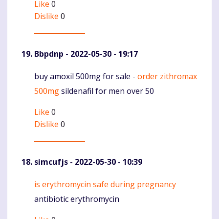
Like
0
Dislike
0
Bbpdnp
- 2022-05-30 - 19:17
buy amoxil 500mg for sale -
order zithromax
Komentaras
500mg
sildenafil for men over 50
Like
0
Dislike
0
simcufjs
- 2022-05-30 - 10:39
is erythromycin safe during pregnancy
Komentaras
antibiotic erythromycin