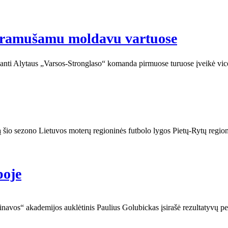
epramušamu moldavu vartuose
anti Alytaus „Varsos-Stronglaso“ komanda pirmuose turuose įveikė vice
 šio sezono Lietuvos moterų regioninės futbolo lygos Pietų-Rytų regi
poje
Dainavos“ akademijos auklėtinis Paulius Golubickas įsirašė rezultatyvų