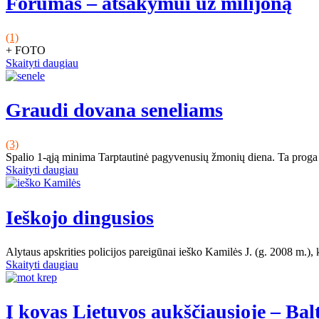
Forumas – atsakymui už milijoną
(1)
+ FOTO
Skaityti daugiau
Graudi dovana seneliams
(3)
Spalio 1-ąją minima Tarptautinė pagyvenusių žmonių diena. Ta proga d
Skaityti daugiau
Ieškojo dingusios
Alytaus apskrities policijos pareigūnai ieško Kamilės J. (g. 2008 m.), 
Skaityti daugiau
Į kovas Lietuvos aukščiausioje – Balti