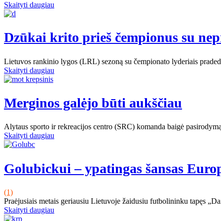
Skaityti daugiau
Dzūkai krito prieš čempionus su n
Lietuvos rankinio lygos (LRL) sezoną su čempionato lyderiais praded
Skaityti daugiau
Merginos galėjo būti aukščiau
Alytaus sporto ir rekreacijos centro (SRC) komanda baigė pasirodymą
Skaityti daugiau
Golubickui – ypatingas šansas Euro
(1)
Praėjusiais metais geriausiu Lietuvoje žaidusiu futbolininku tapęs „
Skaityti daugiau