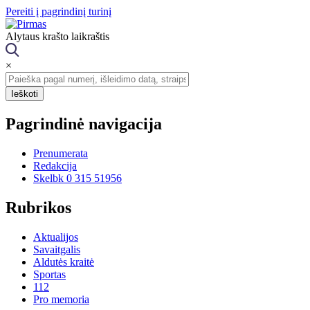
Pereiti į pagrindinį turinį
Alytaus krašto laikraštis
×
Pagrindinė navigacija
Prenumerata
Redakcija
Skelbk 0 315 51956
Rubrikos
Aktualijos
Savaitgalis
Aldutės kraitė
Sportas
112
Pro memoria