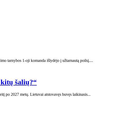
mo tarnybos 1-oji komanda išlydėjo į užtarnautą poilsį....
kitų šalių?“
itį po 2027 metų. Lietuvai atstovavęs buvęs laikinasis...