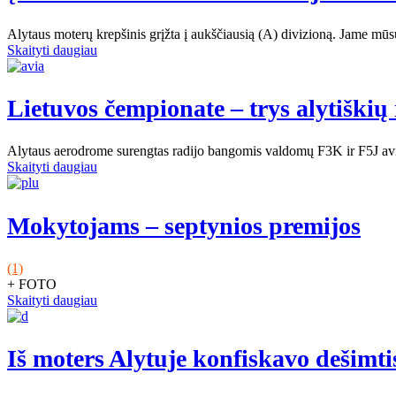
Alytaus moterų krepšinis grįžta į aukščiausią (A) divizioną. Jame mūs
Skaityti daugiau
Lietuvos čempionate – trys alytiškių
Alytaus aerodrome surengtas radijo bangomis valdomų F3K ir F5J aviam
Skaityti daugiau
Mokytojams – septynios premijos
(1)
+ FOTO
Skaityti daugiau
Iš moters Alytuje konfiskavo dešimt