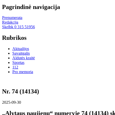
Pagrindinė navigacija
Prenumerata
Redakcija
Skelbk 0 315 51956
Rubrikos
Aktualijos
Savaitgalis
Aldutės kraitė
Sportas
112
Pro memoria
Nr. 74 (14134)
2025-09-30
„Alytaus naujienų“ numeryje 74 (14134) sk