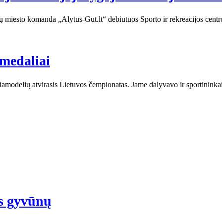
ų miesto komanda „Alytus-Gut.lt“ debiutuos Sporto ir rekreacijos centr
 medaliai
odelių atvirasis Lietuvos čempionatas. Jame dalyvavo ir sportininkai 
is gyvūnų