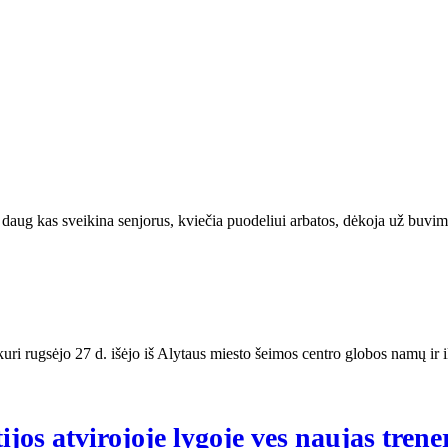
aug kas sveikina senjorus, kviečia puodeliui arbatos, dėkoja už buvimą 
kuri rugsėjo 27 d. išėjo iš Alytaus miesto šeimos centro globos namų ir i
jos atvirojoje lygoje ves naujas trene