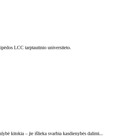
ipėdos LCC tarptautinio universiteto.
lybė kitokia – jie išlieka svarbia kasdienybės dalimi...