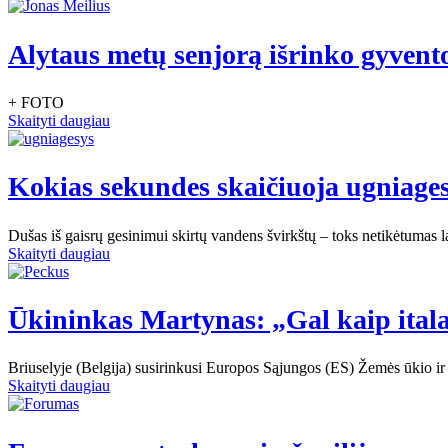
Alytaus metų senjorą išrinko gyvent
+ FOTO
Skaityti daugiau
Kokias sekundes skaičiuoja ugniage
Dušas iš gaisrų gesinimui skirtų vandens švirkštų – toks netikėtumas l
Skaityti daugiau
Ūkininkas Martynas: „Gal kaip itala
Briuselyje (Belgija) susirinkusi Europos Sąjungos (ES) Žemės ūkio ir ž
Skaityti daugiau