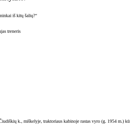
inkai iš kitų šalių?“
jas treneris
diškių k., miškelyje, traktoriaus kabinoje rastas vyro (g. 1954 m.) kūn