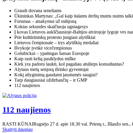
Graudi dovana seneliams
Ūkininkas Martynas: „Gal kaip italams derlių mums nuims talkin
Forumas – atsakymui už milijoną
Kokias sekundes skaičiuoja ugniagesys
Į kovas Lietuvos aukščiausioje-Baltijos atvirojoje lygoje ves nau
Prie kultūrininkų protesto jungiasi alytiškiai
Lietuvos čempionate – trys alytiškių medaliai
Išvykoje įveikė vicečempionus
Golubickui – ypatingas šansas Europoje
Kaip rasti kelią pasiklydus miške
Kiek yra padoru laukti, kol pagaliau atsilieps konsultantas?
Alytaus metų senjorą išrinko gyventojai
Kokį atlyginimą gaudami jaustumės saugiai?
Tarp daugiausiai uždirbančių – ir GMP
112 naujienos
112 naujienos
RASTI KŪNAIRugsėjo 27 d. apie 18.30 val. Prienų r., Išlaužo sen., Čiu
Skaityti daugiau