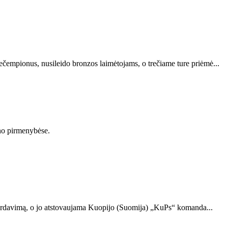
čempionus, nusileido bronzos laimėtojams, o trečiame ture priėmė...
ono pirmenybėse.
 perdavimą, o jo atstovaujama Kuopijo (Suomija) „KuPs“ komanda...