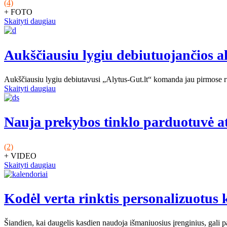
(4)
+ FOTO
Skaityti daugiau
Aukščiausiu lygiu debiutuojančios al
Aukščiausiu lygiu debiutavusi „Alytus-Gut.lt“ komanda jau pirmose r
Skaityti daugiau
Nauja prekybos tinklo parduotuvė a
(2)
+ VIDEO
Skaityti daugiau
Kodėl verta rinktis personalizuotus
Šiandien, kai daugelis kasdien naudoja išmaniuosius įrenginius, gali pa