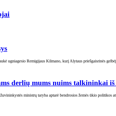
ojai
sys
aukė ugniagesio Remigijaus Kilmano, kurį Alytaus priešgaisrinės gelbėji
ms derlių mums nuims talkininkai iš 
uvininkystės ministrų taryba aptarė bendrosios žemės ūkio politikos ate