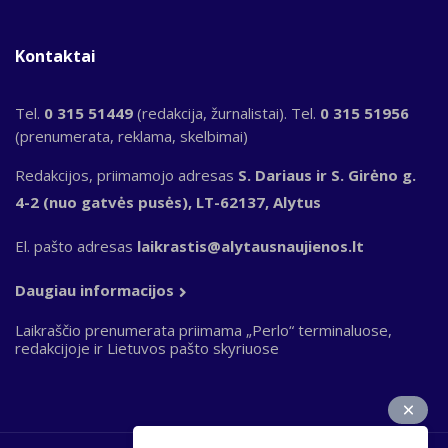
Kontaktai
Tel.
0 315 51449
(redakcija, žurnalistai). Tel.
0 315 51956
(prenumerata, reklama, skelbimai)
Redakcijos, priimamojo adresas
S. Dariaus ir S. Girėno g.
4-2 (nuo gatvės pusės), LT-62137, Alytus
El. pašto adresas
laikrastis@alytausnaujienos.lt
Daugiau informacijos
Laikraščio prenumerata priimama „Perlo“ terminaluose,
redakcijoje ir Lietuvos pašto skyriuose