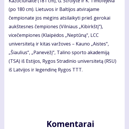
Kazočiūnaitė (181 cm), G. Strolytė ir K. Timofejeva
(po 180 cm). Lietuvos ir Baltijos atvirajame
čempionate jos mėgins atsilaikyti prieš gerokai
aukštesnes čempiones (Vilniaus „Kibirkštį“),
vicečempiones (Klaipėdos „Neptūną“, LCC
universitetą ir kitas varžoves – Kauno „Aistes“,
„Šiaulius“, „Panevėžį“, Talino sporto akademiją
(TSA) iš Estijos, Rygos Stradinio universitetą (RSU)
iš Latvijos ir legendinę Rygos TTT.
Komentarai