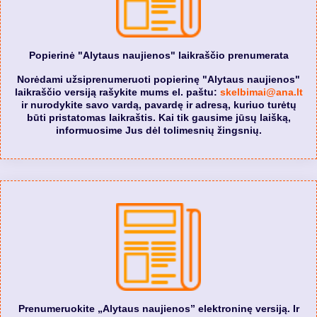
Popierinė "Alytaus naujienos" laikraščio prenumerata
Norėdami užsiprenumeruoti popierinę "Alytaus naujienos"
laikraščio versiją rašykite mums el. paštu:
skelbimai@ana.lt
ir nurodykite savo vardą, pavardę ir adresą, kuriuo turėtų
būti pristatomas laikraštis. Kai tik gausime jūsų laišką,
informuosime Jus dėl tolimesnių žingsnių.
Prenumeruokite „Alytaus naujienos” elektroninę versiją. Ir