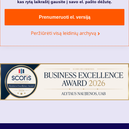
kas rytą laikraštį gausite į savo el. pašto dėžutę.
Prenumeruoti el. versiją
Peržiūrėti visą leidinių archyvą