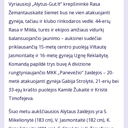
Vyriausioji „Alytus-Gut.lt“ krepšininkė Rasa
Žemantauskaitė šiemet bus ne vien atakuojanti
gynėja, tačiau ir klubo rinkodaros vedlė. 44-erių
Rasa ir Milda, turės ir ekipos amžiaus vidurkį
balansuojančio jaunimo – auksinei sudėčiai
priklausančią 15-metę centro puolėją Viltautę
Jasmontaitę ir 16-metę gynėją Ugnę Rėklaitytę.
Komandą papildė trys buvę A divizione
rungtyniaujančio MKK „Panevėžio“ žaidėjos – 20-
metė atakuojanti gynėja Gabija Strolytė, 21-erių bei
33-ejų krašto puolėjos Kamilė Žukaitė ir Kristė
Timofejeva.
Šiuo metu aukščiausios Alytaus žaidėjos yra S.
Mikelionytė (183 cm), V. Jasmontaitė (182 cm), K.