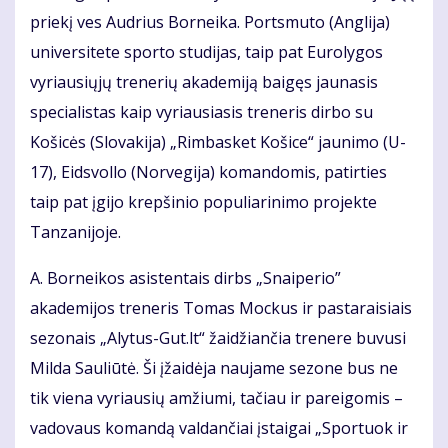
priekį ves Audrius Borneika. Portsmuto (Anglija)
universitete sporto studijas, taip pat Eurolygos
vyriausiųjų trenerių akademiją baigęs jaunasis
specialistas kaip vyriausiasis treneris dirbo su
Košicės (Slovakija) „Rimbasket Košice“ jaunimo (U-
17), Eidsvollo (Norvegija) komandomis, patirties
taip pat įgijo krepšinio populiarinimo projekte
Tanzanijoje.
A. Borneikos asistentais dirbs „Snaiperio”
akademijos treneris Tomas Mockus ir pastaraisiais
sezonais „Alytus-Gut.lt“ žaidžiančia trenere buvusi
Milda Sauliūtė. Ši įžaidėja naujame sezone bus ne
tik viena vyriausių amžiumi, tačiau ir pareigomis –
vadovaus komandą valdančiai įstaigai „Sportuok ir