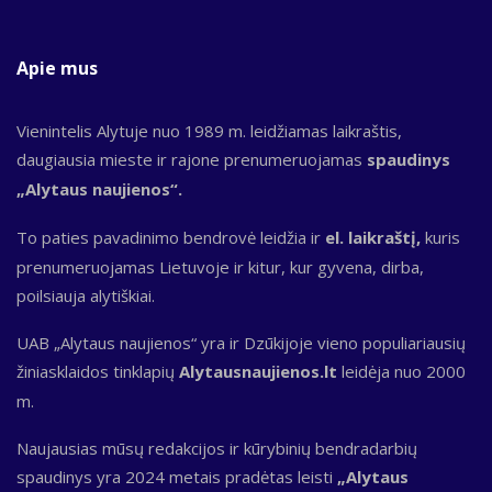
Apie mus
Vienintelis Alytuje nuo 1989 m. leidžiamas laikraštis,
daugiausia mieste ir rajone prenumeruojamas
spaudinys
„Alytaus naujienos“.
To paties pavadinimo bendrovė leidžia ir
el. laikraštį,
kuris
prenumeruojamas Lietuvoje ir kitur, kur gyvena, dirba,
poilsiauja alytiškiai.
UAB „Alytaus naujienos“ yra ir Dzūkijoje vieno populiariausių
žiniasklaidos tinklapių
Alytausnaujienos.lt
leidėja nuo 2000
m.
Naujausias mūsų redakcijos ir kūrybinių bendradarbių
spaudinys yra 2024 metais pradėtas leisti
„Alytaus