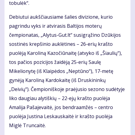
tobulėk“.
Debiutui aukščiausiame šalies divizione, kurio
pagrindu vyks ir atvirasis Baltijos moterų
čempionatas, „Alytus-Gut.lt“ susigrąžino Dzūkijos
sostinės krepšinio auklėtines – 26-erių krašto
puolėją Karoliną Kazočiūnaitę (atvyko iš „Šiaulių“),
tos pačios pozicijos žaidėją 25-erių Saulę
Mikelionytę (iš Klaipėdos „Neptūno“), 17-metę
gynėją Karoliną Kardokaitę (iš Druskininkų
„Deivių“). Čempioniškoje praėjusio sezono sudėtyje
liko daugiau alytiškių – 22-ejų krašto puolėja
Amalija Pašajevaitė, jos bendraamžės – centro
puolėja Justina Leskauskaitė ir krašto puolėja
Miglė Truncaitė.