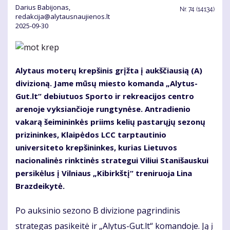
Da­rius Ba­bi­jo­nas,
Nr.
74 (14134)
redakcija@alytausnaujienos.lt
2025-09-30
Alytaus moterų krepšinis grįžta į aukščiausią (A)
divizioną. Jame mūsų miesto komanda „Alytus-
Gut.lt“ debiutuos Sporto ir rekreacijos centro
arenoje vyksiančioje rungtynėse. Antradienio
vakarą šeimininkės priims kelių pastarųjų sezonų
prizininkes, Klaipėdos LCC tarptautinio
universiteto krepšininkes, kurias Lietuvos
nacionalinės rinktinės strategui Viliui Stanišauskui
persikėlus į Vilniaus „Kibirkštį“ treniruoja Lina
Brazdeikytė.
Po auksinio sezono B divizione pagrindinis
strategas pasikeitė ir „Alytus-Gut.lt“ komandoje. Ją į