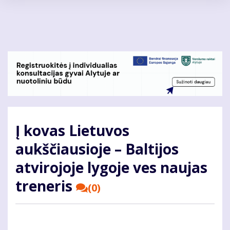
Pereiti
į
pagrindinį
turinį
Į kovas Lietuvos
aukščiausioje – Baltijos
atvirojoje lygoje ves naujas
treneris
(0)