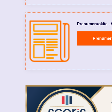
Prenumeruokite „Aly
Prenumeruo