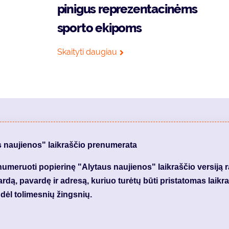
pinigus reprezentacinėms
sporto ekipoms
Skaityti daugiau
s naujienos" laikraščio prenumerata
meruoti popierinę "Alytaus naujienos" laikraščio versiją 
dą, pavardę ir adresą, kuriuo turėtų būti pristatomas laikraš
dėl tolimesnių žingsnių.