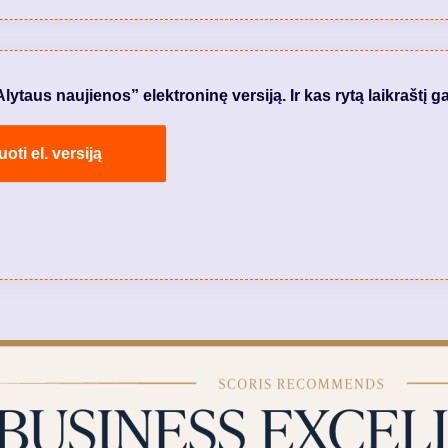
taus naujienos” elektroninę versiją. Ir kas rytą laikraštį ga
ti el. versiją