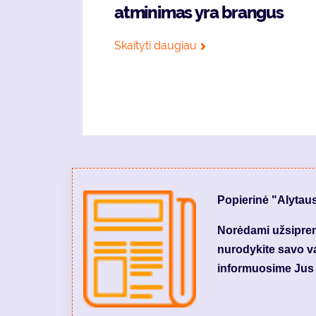
atminimas yra brangus
Skaityti daugiau
Popierinė "Alytau
Norėdami užsiprenu
nurodykite savo var
informuosime Jus 