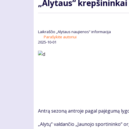
„Alytaus“ krepšininka
Laikraščio „Alytaus naujienos“ informacija
Parašykite autoriui
2025-10-01
Antrą sezoną antroje pagal pajėgumą lygoj
„Alytų“ valdančio „Jaunojo sportininko“ o