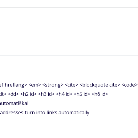
f hreflang> <em> <strong> <cite> <blockquote cite> <code>
<dt> <dd> <h2 id> <h3 id> <h4 id> <h5 id> <h6 id>
 automatiškai
ddresses turn into links automatically.