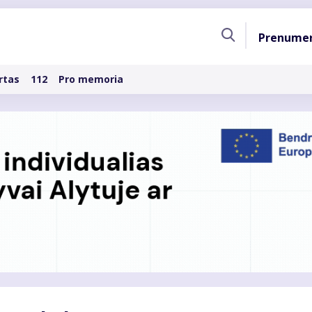
Pagri
Prenume
naviga
rtas
112
Pro memoria