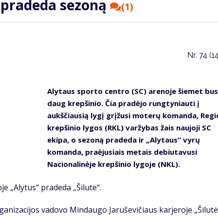
i pradeda sezoną
(1)
Nr.
74 (1
Alytaus sporto centro (SC) arenoje šiemet bus
daug krepšinio. Čia pradėjo rungtyniauti į
aukščiausią lygį grįžusi moterų komanda, Reg
krepšinio lygos (RKL) varžybas žais naujoji SC
ekipa, o sezoną pradeda ir „Alytaus“ vyrų
komanda, praėjusiais metais debiutavusi
Nacionalinėje krepšinio lygoje (NKL).
e „Alytus“ pradeda „Šilute“.
rganizacijos vadovo Mindaugo Jaruševičiaus karjeroje „Šilutė