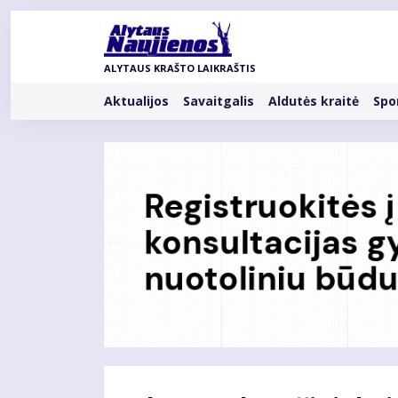
Pereiti
į
pagrindinį
ALYTAUS KRAŠTO LAIKRAŠTIS
turinį
Rubrikos
Aktualijos
Savaitgalis
Aldutės kraitė
Spo