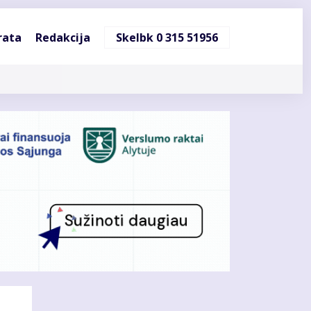
ndinė
rata
Redakcija
Skelbk 0 315 51956
cija