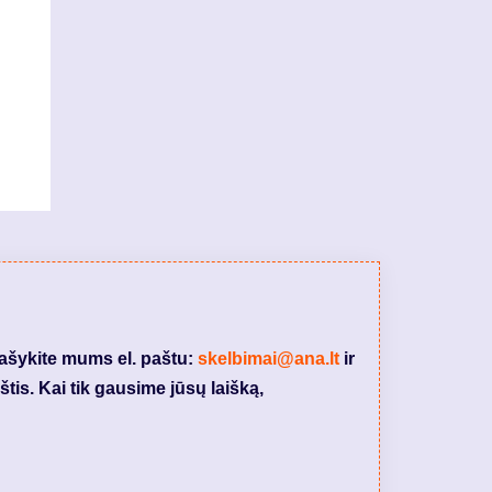
rašykite mums el. paštu:
skelbimai@ana.lt
ir
tis. Kai tik gausime jūsų laišką,