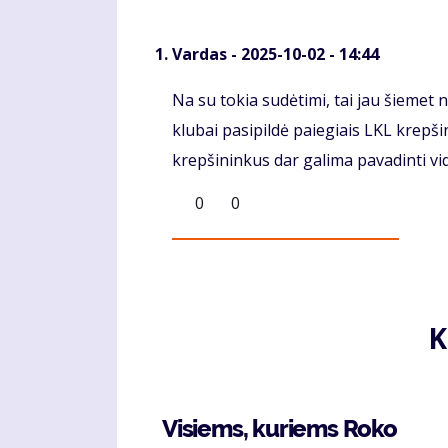
Vardas
- 2025-10-02 - 14:44
Komentaras
Na su tokia sudėtimi, tai jau šiemet n
klubai pasipildė paiegiais LKL krepši
krepšininkus dar galima pavadinti vidu
0
0
K
Visiems, kuriems Roko