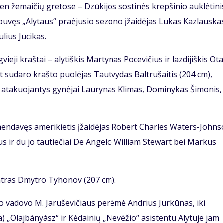
en žemaičių gretose – Dzūkijos sostinės krepšinio auklėtini
uvęs „Alytaus“ praėjusio sezono įžaidėjas Lukas Kazlauskas
lius Jucikas.
ieji kraštai – alytiškis Martynas Pocevičius ir lazdijiškis Ot
at sudaro krašto puolėjas Tautvydas Baltrušaitis (204 cm),
, atakuojantys gynėjai Laurynas Klimas, Dominykas Šimonis,
mendavęs amerikietis įžaidėjas Robert Charles Waters-John
us ir du jo tautiečiai De Angelo William Stewart bei Markus
ntras Dmytro Tyhonov (207 cm).
ubo vadovo M. Jaruševičiaus perėmė Andrius Jurkūnas, iki
) „Olajbányász“ ir Kėdainių „Nevėžio“ asistentu Alytuje jam