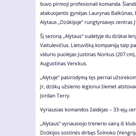
buvo pirmoji profesionali komanda. Šiandi
atakuojantis gynėjas Laurynas Balkūnas, b
Alytaus „Dzūkijoje“ rungtyniavęs centras Ju
Šį sezoną „Alytaus“ sudėtyje du dzūkai lengv
Vaitulevičius. Lietuvišką kompaniją taip p
vidurio puolėjas Justinas Norkus (207 cm)
Augustinas Venckus.
„Alytuje“ pasirodymą tęs pernai užsireko
Jr, dzūkų užsienio legionui šiemet atstova
Jordan Terry.
Vyriausias komandos žaidėjas – 33-ejų ce
„Alytaus“ vyriausiojo trenerio vairą iš kl
Dzūkijos sostinės dirbęs Šolnoko (Vengrija