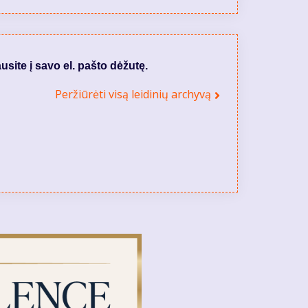
usite į savo el. pašto dėžutę.
Peržiūrėti visą leidinių archyvą