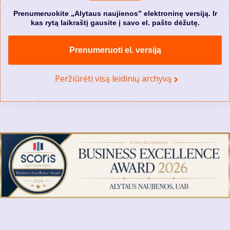
Prenumeruokite „Alytaus naujienos” elektroninę versiją. Ir
kas rytą laikraštį gausite į savo el. pašto dėžutę.
Prenumeruoti el. versiją
Peržiūrėti visą leidinių archyvą