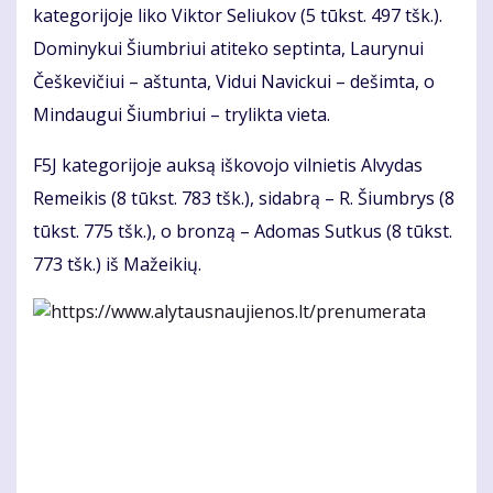
kategorijoje liko Viktor Seliukov (5 tūkst. 497 tšk.).
Dominykui Šiumbriui atiteko septinta, Laurynui
Češkevičiui – aštunta, Vidui Navickui – dešimta, o
Mindaugui Šiumbriui – trylikta vieta.
F5J kategorijoje auksą iškovojo vilnietis Alvydas
Remeikis (8 tūkst. 783 tšk.), sidabrą – R. Šiumbrys (8
tūkst. 775 tšk.), o bronzą – Adomas Sutkus (8 tūkst.
773 tšk.) iš Mažeikių.