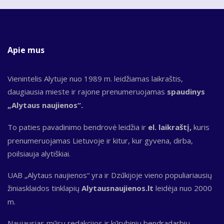
Apie mus
Vienintelis Alytuje nuo 1989 m. leidžiamas laikraštis,
daugiausia mieste ir rajone prenumeruojamas
spaudinys
„Alytaus naujienos“.
To paties pavadinimo bendrovė leidžia ir
el. laikraštį,
kuris
prenumeruojamas Lietuvoje ir kitur, kur gyvena, dirba,
poilsiauja alytiškiai.
UAB „Alytaus naujienos“ yra ir Dzūkijoje vieno populiariausių
žiniasklaidos tinklapių
Alytausnaujienos.lt
leidėja nuo 2000
m.
Naujausias mūsų redakcijos ir kūrybinių bendradarbių