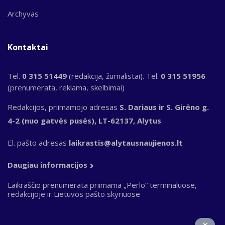
Archyvas
Kontaktai
Tel.
0 315 51449
(redakcija, žurnalistai). Tel.
0 315 51956
(prenumerata, reklama, skelbimai)
Redakcijos, priimamojo adresas
S. Dariaus ir S. Girėno g.
4-2 (nuo gatvės pusės), LT-62137, Alytus
El. pašto adresas
laikrastis@alytausnaujienos.lt
Daugiau informacijos
Laikraščio prenumerata priimama „Perlo“ terminaluose,
redakcijoje ir Lietuvos pašto skyriuose