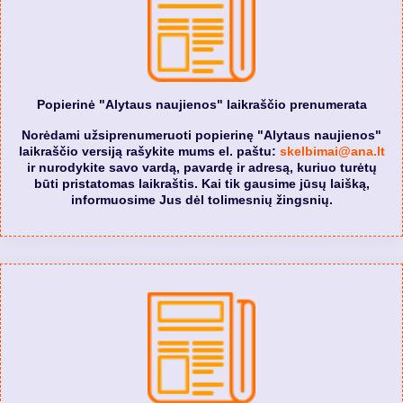
Popierinė "Alytaus naujienos" laikraščio prenumerata
Norėdami užsiprenumeruoti popierinę "Alytaus naujienos"
laikraščio versiją rašykite mums el. paštu:
skelbimai@ana.lt
ir nurodykite savo vardą, pavardę ir adresą, kuriuo turėtų
būti pristatomas laikraštis. Kai tik gausime jūsų laišką,
informuosime Jus dėl tolimesnių žingsnių.