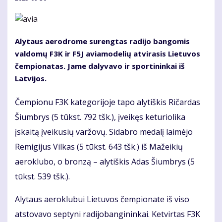
Alytaus aerodrome surengtas radijo bangomis
valdomų F3K ir F5J aviamodelių atvirasis Lietuvos
čempionatas. Jame dalyvavo ir sportininkai iš
Latvijos.
Čempionu F3K kategorijoje tapo alytiškis Ričardas
Šiumbrys (5 tūkst. 792 tšk.), įveikęs keturiolika
įskaitą įveikusių varžovų. Sidabro medalį laimėjo
Remigijus Vilkas (5 tūkst. 643 tšk.) iš Mažeikių
aeroklubo, o bronzą – alytiškis Adas Šiumbrys (5
tūkst. 539 tšk.).
Alytaus aeroklubui Lietuvos čempionate iš viso
atstovavo septyni radijobangininkai. Ketvirtas F3K