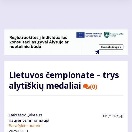
Pereiti
į
pagrindinį
turinį
Lietuvos čempionate – trys
alytiškių medaliai
(0)
Laikraščio „Alytaus
Nr.
74 (14134)
naujienos“ informacija
Parašykite autoriui
2025-09-30