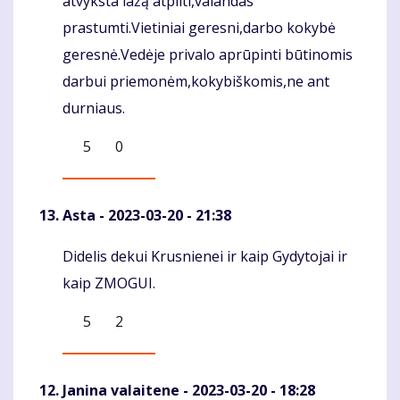
atvyksta lažą atpilti,valandas
prastumti.Vietiniai geresni,darbo kokybė
geresnė.Vedėje privalo aprūpinti būtinomis
darbui priemonėm,kokybiškomis,ne ant
durniaus.
5
0
Asta
- 2023-03-20 - 21:38
Didelis dekui Krusnienei ir kaip Gydytojai ir
Komentaras
kaip ZMOGUI.
5
2
Janina valaitene
- 2023-03-20 - 18:28