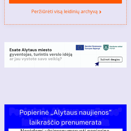
Peržiūrėti visą leidinių archyvą