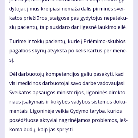
dy­to­jai, į mus krei­pia­si ne­ma­ža da­lis pir­mi­nės svei­
ka­tos prie­žiū­ros įstai­go­se pas gy­dy­to­jus ne­pa­te­ku­
sių pa­cien­tų, taip su­si­da­ro dar il­ges­nė lau­ki­mo ei­lė.
Tu­ri­me ir to­kių pa­cien­tų, ku­rie į Pri­ėmi­mo-sku­bios
pa­gal­bos sky­rių at­vyks­ta po ke­lis kar­tus per mė­ne­
sį.
Dėl dar­buo­to­jų kom­pe­ten­ci­jos ga­liu pa­sa­ky­ti, kad
vi­si me­di­ci­nos dar­buo­to­jai sa­vo dar­be va­do­vau­ja­si
Svei­ka­tos ap­sau­gos mi­nis­te­ri­jos, li­go­ni­nės di­rek­to­
riaus įsa­ky­mais ir ko­ky­bės va­dy­bos sis­te­mos do­ku­
men­tais. Li­go­ni­nė­je vei­kia Gy­dy­mo ta­ry­ba, ku­rios
po­sė­džiuo­se ak­ty­viai nag­ri­nė­ja­mos pro­ble­mos, ieš­
ko­ma bū­dų, kaip jas spręs­ti.