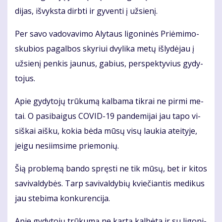
di­jas, iš­vyks­ta dirb­ti ir gy­ven­ti į už­sie­nį.
Per sa­vo va­do­va­vi­mo Aly­taus li­go­ni­nės Pri­ėmi­mo-
sku­bios pa­gal­bos sky­riui dvy­li­ka me­tų iš­ly­dė­jau į
už­sie­nį pen­kis jau­nus, ga­bius, per­spek­ty­vius gy­dy­
to­jus.
Apie gy­dy­to­jų trū­ku­mą kal­ba­ma tik­rai ne pir­mi me­
tai. O pa­si­bai­gus CO­VID-19 pan­de­mi­jai jau ta­po vi­
siš­kai aiš­ku, ko­kia bė­da mū­sų vi­sų lau­kia at­ei­ty­je,
jei­gu ne­si­im­si­me prie­mo­nių.
Šią pro­ble­mą ban­do spręs­ti ne tik mū­sų, bet ir ki­tos
sa­vi­val­dy­bės. Tarp sa­vi­val­dy­bių kvie­čian­tis me­di­kus
jau ste­bi­ma kon­ku­ren­ci­ja.
Apie gy­dy­to­jų trū­ku­mą ne kar­tą kal­bė­ta ir su li­go­ni­