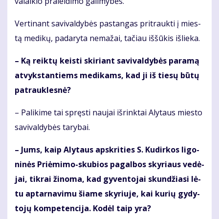
va­lai­kio pra­lei­di­mo ga­li­my­bės.
Ver­ti­nant sa­vi­val­dy­bės pa­stan­gas pri­trauk­ti į mies­
tą me­di­kų, pa­da­ry­ta ne­ma­žai, ta­čiau iš­šū­kis iš­lie­ka.
– Ką reik­tų keis­ti ski­riant sa­vi­val­dy­bės pa­ra­mą
at­vyks­tan­tiems me­di­kams, kad ji iš tie­sų bū­tų
pa­trauk­les­nė?
– Pa­li­ki­me tai spręs­ti nau­jai iš­rink­tai Aly­taus mies­to
sa­vi­val­dy­bės ta­ry­bai.
– Jums, kaip Aly­taus ap­skri­ties S. Ku­dir­kos li­go­
ni­nės Pri­ėmi­mo-sku­bios pa­gal­bos sky­riaus ve­dė­
jai, tik­rai ži­no­ma, kad gy­ven­to­jai skun­džia­si lė­
tu ap­tar­na­vi­mu šia­me sky­riu­je, kai ku­rių gy­dy­
to­jų kom­pe­ten­ci­ja. Ko­dėl taip yra?