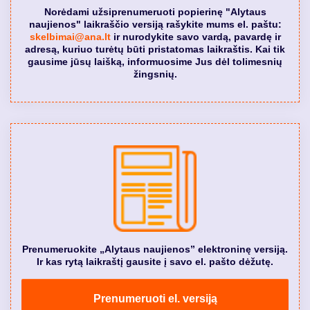
Norėdami užsiprenumeruoti popierinę "Alytaus
naujienos" laikraščio versiją rašykite mums el. paštu:
skelbimai@ana.lt
ir nurodykite savo vardą, pavardę ir
adresą, kuriuo turėtų būti pristatomas laikraštis. Kai tik
gausime jūsų laišką, informuosime Jus dėl tolimesnių
žingsnių.
Prenumeruokite „Alytaus naujienos” elektroninę versiją.
Ir kas rytą laikraštį gausite į savo el. pašto dėžutę.
Prenumeruoti el. versiją