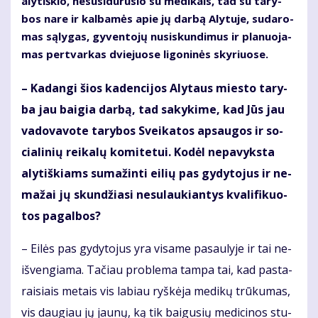
aly­tiš­kio, ne­su­si­dū­ru­sio su me­di­kais, tad su ta­ry­
bos na­re ir kal­ba­mės apie jų dar­bą Aly­tu­je, su­da­ro­
mas są­ly­gas, gy­ven­to­jų nu­si­skun­di­mus ir pla­nuo­ja­
mas per­tvar­kas dvie­juo­se li­go­ni­nės sky­riuo­se.
– Ka­dan­gi šios ka­den­ci­jos Aly­taus mies­to ta­ry­
ba jau bai­gia dar­bą, tad sa­ky­ki­me, kad Jūs jau
va­do­va­vo­te ta­ry­bos Svei­ka­tos ap­sau­gos ir so­
cia­li­nių rei­ka­lų ko­mi­te­tui. Ko­dėl ne­pa­vyks­ta
aly­tiš­kiams su­ma­žin­ti ei­lių pas gy­dy­to­jus ir ne­
ma­žai jų skun­džia­si ne­su­lau­kian­tys kva­li­fi­kuo­
tos pa­gal­bos?
– Ei­lės pas gy­dy­to­jus yra vi­sa­me pa­sau­ly­je ir tai ne­
iš­ven­gia­ma. Ta­čiau pro­ble­ma tam­pa tai, kad pas­ta­
rai­siais me­tais vis la­biau ryš­kė­ja me­di­kų trū­ku­mas,
vis dau­giau jų jau­nų, ką tik bai­gu­sių me­di­ci­nos stu­