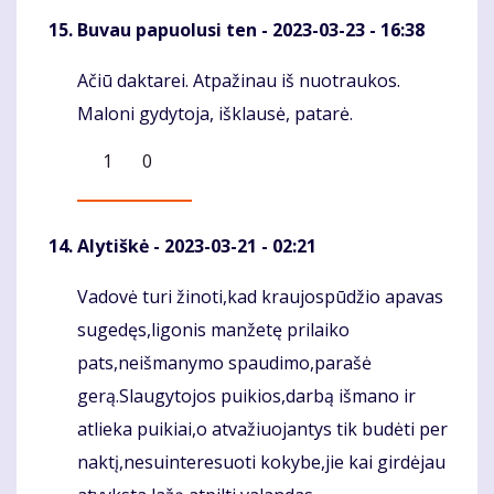
Buvau papuolusi ten
- 2023-03-23 - 16:38
Ačiū daktarei. Atpažinau iš nuotraukos.
Komentaras
Maloni gydytoja, išklausė, patarė.
1
0
Alytiškė
- 2023-03-21 - 02:21
Vadovė turi žinoti,kad kraujospūdžio apavas
Komentaras
sugedęs,ligonis manžetę prilaiko
pats,neišmanymo spaudimo,parašė
gerą.Slaugytojos puikios,darbą išmano ir
atlieka puikiai,o atvažiuojantys tik budėti per
naktį,nesuinteresuoti kokybe,jie kai girdėjau