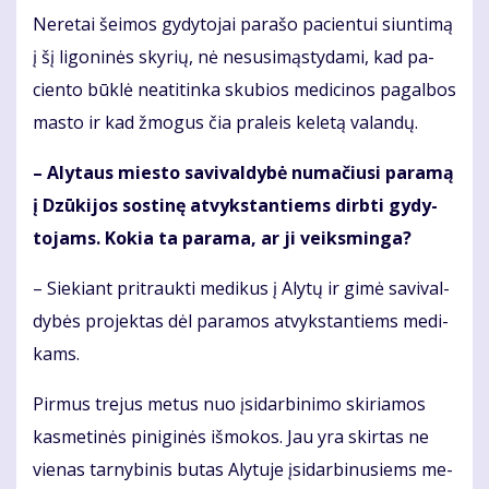
Ne­re­tai šei­mos gy­dy­to­jai pa­ra­šo pa­cien­tui siun­ti­mą
į šį li­go­ni­nės sky­rių, nė ne­su­si­mąs­ty­da­mi, kad pa­
cien­to būk­lė ne­ati­tin­ka sku­bios me­di­ci­nos pa­gal­bos
mas­to ir kad žmo­gus čia pra­leis ke­le­tą va­lan­dų.
– Aly­taus mies­to sa­vi­val­dy­bė nu­ma­čiu­si pa­ra­mą
į Dzū­ki­jos sos­ti­nę at­vyks­tan­tiems dirb­ti gy­dy­
to­jams. Ko­kia ta pa­ra­ma, ar ji veiks­min­ga?
– Sie­kiant pri­trauk­ti me­di­kus į Aly­tų ir gi­mė sa­vi­val­
dy­bės pro­jek­tas dėl pa­ra­mos at­vyks­tan­tiems me­di­
kams.
Pir­mus tre­jus me­tus nuo įsi­dar­bi­ni­mo ski­ria­mos
kas­me­ti­nės pi­ni­gi­nės iš­mo­kos. Jau yra skir­tas ne
vie­nas tar­ny­bi­nis bu­tas Aly­tu­je įsi­dar­bi­nu­siems me­