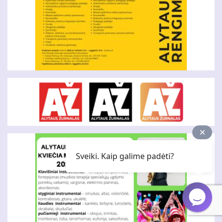
Sveiki. Kaip galime padėti?