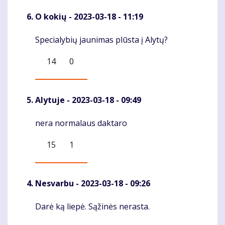
O kokių
- 2023-03-18 - 11:19
Specialybių jaunimas plūsta į Alytų?
Komentaras
14
0
Alytuje
- 2023-03-18 - 09:49
nera normalaus daktaro
Komentaras
15
1
Nesvarbu
- 2023-03-18 - 09:26
Darė ką liepė. Sąžinės nerasta.
Komentaras