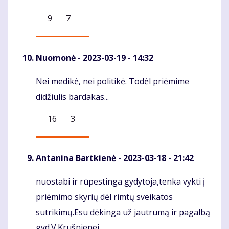
9
7
Nuomonė
- 2023-03-19 - 14:32
Nei medikė, nei politikė. Todėl priėmime
Komentaras
didžiulis bardakas...
16
3
Antanina Bartkienė
- 2023-03-18 - 21:42
nuostabi ir rūpestinga gydytoja,tenka vykti į
Komentaras
priėmimo skyrių dėl rimtų sveikatos
sutrikimų.Esu dėkinga už jautrumą ir pagalbą
gyd.V.Krušnienei.