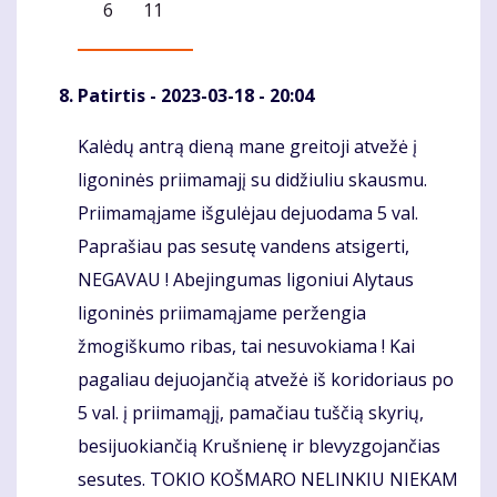
6
11
Patirtis
- 2023-03-18 - 20:04
Kalėdų antrą dieną mane greitoji atvežė į
Komentaras
ligoninės priimamajį su didžiuliu skausmu.
Priimamąjame išgulėjau dejuodama 5 val.
Paprašiau pas sesutę vandens atsigerti,
NEGAVAU ! Abejingumas ligoniui Alytaus
ligoninės priimamąjame peržengia
žmogiškumo ribas, tai nesuvokiama ! Kai
pagaliau dejuojančią atvežė iš koridoriaus po
5 val. į priimamąjį, pamačiau tuščią skyrių,
besijuokiančią Krušnienę ir blevyzgojančias
sesutes. TOKIO KOŠMARO NELINKIU NIEKAM