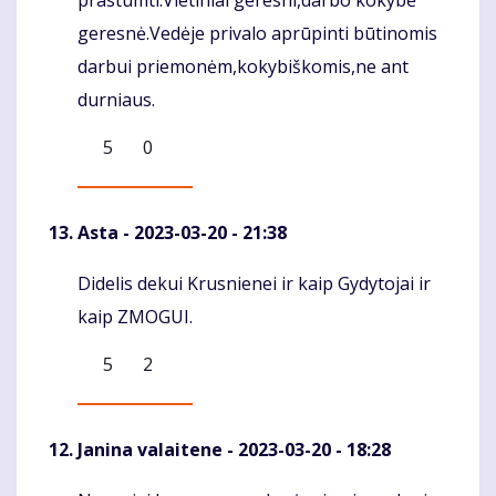
geresnė.Vedėje privalo aprūpinti būtinomis
darbui priemonėm,kokybiškomis,ne ant
durniaus.
5
0
Asta
- 2023-03-20 - 21:38
Didelis dekui Krusnienei ir kaip Gydytojai ir
Komentaras
kaip ZMOGUI.
5
2
Janina valaitene
- 2023-03-20 - 18:28