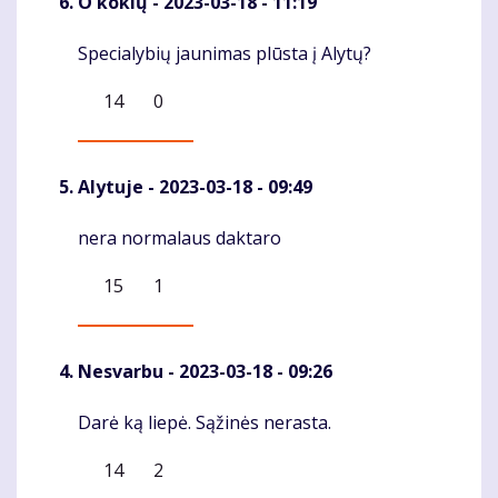
O kokių
- 2023-03-18 - 11:19
Specialybių jaunimas plūsta į Alytų?
Komentaras
14
0
Alytuje
- 2023-03-18 - 09:49
nera normalaus daktaro
Komentaras
15
1
Nesvarbu
- 2023-03-18 - 09:26
Darė ką liepė. Sąžinės nerasta.
Komentaras
14
2