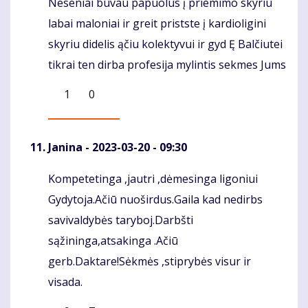
Neseniai buvau papuolus į priemimo skyriu
Komentaras
labai maloniai ir greit pristste į kardioligini
skyriu didelis ąčiu kolektyvui ir gyd Ę Balčiutei
tikrai ten dirba profesija mylintis sekmes Jums
1
0
Janina
- 2023-03-20 - 09:30
Kompetetinga ,jautri ,dėmesinga ligoniui
Komentaras
Gydytoja.Ačiū nuoširdus.Gaila kad nedirbs
savivaldybės taryboj.Darbšti
sąžininga,atsakinga .Ačiū
gerb.Daktare!Sėkmės ,stiprybės visur ir
visada.