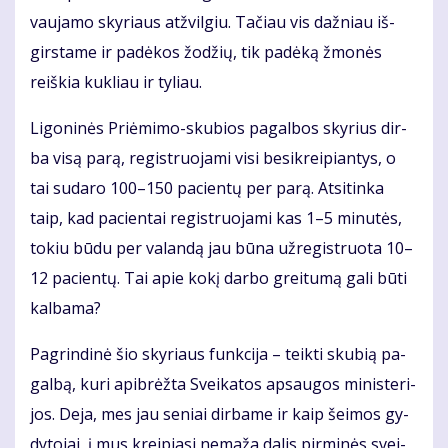
vau­ja­mo sky­riaus at­žvil­giu. Ta­čiau vis daž­niau iš­
girs­ta­me ir pa­dė­kos žo­džių, tik pa­dė­ką žmo­nės
reiš­kia kuk­liau ir ty­liau.
Li­go­ni­nės Pri­ėmi­mo-sku­bios pa­gal­bos sky­rius dir­
ba vi­są pa­rą, re­gist­ruo­ja­mi vi­si be­si­krei­pian­tys, o
tai su­da­ro 100–150 pa­cien­tų per pa­rą. At­si­tin­ka
taip, kad pa­cien­tai re­gist­ruo­ja­mi kas 1–5 mi­nu­tės,
to­kiu bū­du per va­lan­dą jau bū­na už­re­gist­ruo­ta 10–
12 pa­cien­tų. Tai apie ko­kį dar­bo grei­tu­mą ga­li bū­ti
kal­ba­ma?
Pa­grin­di­nė šio sky­riaus funk­ci­ja – teik­ti sku­bią pa­
gal­bą, ku­ri api­brėž­ta Svei­ka­tos ap­sau­gos mi­nis­te­ri­
jos. De­ja, mes jau se­niai dir­ba­me ir kaip šei­mos gy­
dy­to­jai, į mus krei­pia­si ne­ma­ža da­lis pir­mi­nės svei­