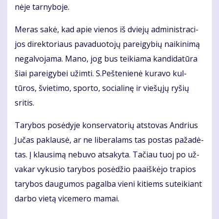
nė­je tar­ny­bo­je.
Me­ras sa­kė, kad apie vie­nos iš dvie­jų ad­mi­nist­ra­ci­
jos di­rek­to­riaus pa­va­duo­to­jų pa­rei­gy­bių nai­ki­ni­mą
ne­gal­vo­ja­ma. Ma­no, jog bus tei­kia­ma kan­di­da­tū­ra
šiai pa­rei­gy­bei už­im­ti. S.Peš­tenienė kuravo kul­
tūros, švietimo, sporto, so­cialinę ir viešųjų ryšių
sritis.
Ta­ry­bos po­sė­dy­je kon­ser­va­to­rių at­sto­vas An­drius
Ju­čas pa­klau­sė, ar ne li­be­ra­lams tas pos­tas pa­ža­dė­
tas. Į klau­si­mą ne­bu­vo at­sa­ky­ta. Ta­čiau tuoj po už­
va­kar vy­ku­sio ta­ry­bos po­sė­džio pa­aiš­kė­jo tra­pios
ta­ry­bos dau­gu­mos pa­gal­ba vie­ni ki­tiems su­tei­kiant
dar­bo vie­tą vi­ce­me­ro ma­mai.