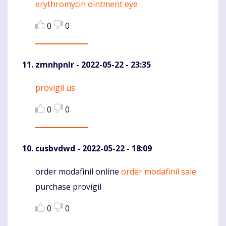
erythromycin ointment eye
Komentaras
0
0
zmnhpnlr
- 2022-05-22 - 23:35
provigil us
Komentaras
0
0
cusbvdwd
- 2022-05-22 - 18:09
order modafinil online
order modafinil sale
Komentaras
purchase provigil
0
0