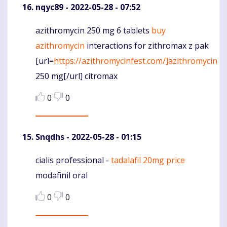
nqyc89
- 2022-05-28 - 07:52
azithromycin 250 mg 6 tablets
buy
Komentaras
azithromycin
interactions for zithromax z pak
[url=
https://azithromycinfest.com/]azithromycin
250 mg[/url] citromax
0
0
Snqdhs
- 2022-05-28 - 01:15
cialis professional -
tadalafil 20mg price
Komentaras
modafinil oral
0
0