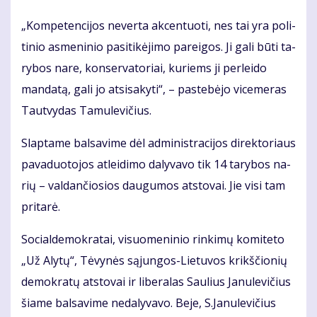
„Kom­pe­ten­ci­jos ne­ver­ta ak­cen­tuo­ti, nes tai yra po­li­
ti­nio as­me­ni­nio pa­si­ti­kė­ji­mo pa­rei­gos. Ji ga­li bū­ti ta­
ry­bos na­re, kon­ser­va­to­riai, ku­riems ji per­lei­do
man­da­tą, ga­li jo at­si­sa­ky­ti“, – pa­ste­bė­jo vi­ce­me­ras
Taut­vy­das Ta­mu­le­vi­čius.
Slap­ta­me bal­sa­vi­me dėl ad­mi­nist­ra­ci­jos di­rek­to­riaus
pa­va­duo­to­jos at­lei­di­mo da­ly­va­vo tik 14 ta­ry­bos na­
rių – val­dan­čio­sios dau­gu­mos at­sto­vai. Jie vi­si tam
pri­ta­rė.
So­cial­de­mok­ra­tai, vi­suo­me­ni­nio rin­ki­mų ko­mi­te­to
„Už Aly­tų“, Tė­vy­nės są­jun­gos-Lie­tu­vos krikš­čio­nių
de­mok­ra­tų at­sto­vai ir li­be­ra­las Sau­lius Ja­nu­le­vi­čius
šia­me bal­sa­vi­me ne­da­ly­va­vo. Be­je, S.Ja­nu­le­vi­čius