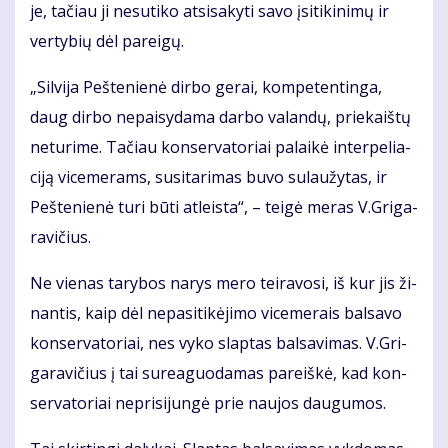
je, ta­čiau ji ne­su­ti­ko at­si­sa­ky­ti sa­vo įsi­ti­ki­ni­mų ir
ver­ty­bių dėl pa­rei­gų.
„Sil­vi­ja Peš­te­nie­nė dir­bo ge­rai, kom­pe­ten­tin­ga,
daug dir­bo ne­pai­sy­da­ma dar­bo va­lan­dų, prie­kaiš­tų
ne­tu­ri­me. Ta­čiau kon­ser­va­to­riai pa­lai­kė in­ter­pe­lia­
ci­ją vi­ce­me­rams, su­si­ta­ri­mas bu­vo su­lau­žy­tas, ir
Peš­te­nie­nė tu­ri bū­ti at­leis­ta“, – tei­gė me­ras V.Gri­ga­
ra­vi­čius.
Ne vie­nas ta­ry­bos na­rys me­ro tei­ra­vo­si, iš kur jis ži­
nan­tis, kaip dėl ne­pa­si­ti­kė­ji­mo vi­ce­me­rais bal­sa­vo
kon­ser­va­to­riai, nes vy­ko slap­tas bal­sa­vi­mas. V.Gri­
ga­ra­vi­čius į tai su­re­a­guo­da­mas pa­reiš­kė, kad kon­
ser­va­to­riai ne­pri­si­jun­gė prie nau­jos dau­gu­mos.