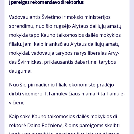
Į pa­rei­gas re­ko­men­da­vo di­rek­to­rius
Va­do­vau­jan­tis Švie­ti­mo ir moks­lo mi­nis­te­ri­jos
spren­di­mu, nuo šio rug­sė­jo Aly­taus dai­lių­jų ama­tų
mo­kyk­la ta­po Kau­no tai­ko­mo­sios dai­lės mo­kyk­los
fi­lia­lu. Jam, kaip ir anks­čiau Aly­taus dai­lių­jų ama­tų
mo­kyk­lai, va­do­vau­ja ta­ry­bos na­rys li­be­ra­las Ar­vy­
das Švir­mic­kas, pri­klau­san­tis da­bar­ti­nei ta­ry­bos
dau­gu­mai.
Nuo šio pir­ma­die­nio fi­lia­le eko­no­mis­te pra­dė­jo
dirb­ti vi­ce­me­ro T.Ta­mu­le­vi­čiaus ma­ma Ri­ta Ta­mu­le­
vi­čie­nė.
Kaip sa­kė Kau­no tai­ko­mo­sios dai­lės mo­kyk­los di­
rek­to­rė Dai­na Rož­nie­nė, šioms pa­rei­goms skelb­ti