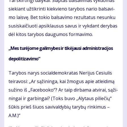
Tai skir­tin­gi da­ly­kai. Slap­tas bal­sa­vi­mas vyk­do­mas
sie­kiant už­tik­rin­ti kiek­vie­no ta­ry­bos na­rio bal­sa­vi­
mo lais­vę. Bet to­kio bal­sa­vi­mo re­zul­ta­tus ne­sun­ku
su­si­skai­čiuo­ti ap­si­klau­sus sa­vus ir vyk­dant de­ry­bas
dėl ki­tos ta­ry­bos dau­gu­mos for­ma­vi­mo.
„Mes tu­rė­jo­me ga­li­my­bes ir ti­kė­jau­si ad­mi­nist­ra­ci­jos
de­po­li­ti­za­vi­mo“
Ta­ry­bos na­rys so­cial­de­mok­ra­tas Ne­ri­jus Ce­siu­lis
tei­ra­vo­si: „Ar są­ži­nin­ga, kai žmo­gus apie at­lei­di­mą
su­ži­no iš „Fa­ce­bo­o­ko“? Ar taip dir­ba­ma at­vi­rai, są­ži­
nin­gai ir gar­bin­gai? (Toks bu­vo „Aly­taus pi­lie­čių“
šū­kis prieš šiuos sa­vi­val­dy­bių ta­ry­bų rin­ki­mus –
A.M.)“