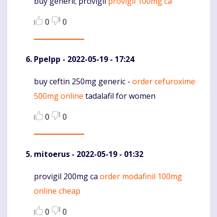
buy generic provigil
provigil 100mg ca
Komentaras
0
0
Ppelpp
- 2022-05-19 - 17:24
buy ceftin 250mg generic -
order cefuroxime
Komentaras
500mg online
tadalafil for women
0
0
mitoerus
- 2022-05-19 - 01:32
provigil 200mg ca
order modafinil 100mg
Komentaras
online cheap
0
0