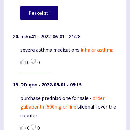
hchx41
- 2022-06-01 - 21:28
severe asthma medications
inhaler asthma
Komentaras
0
0
Dfeqon
- 2022-06-01 - 05:15
purchase prednisolone for sale -
order
Komentaras
gabapentin 600mg online
sildenafil over the
counter
0
0