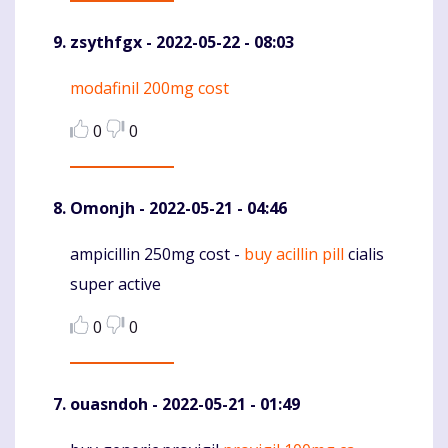
zsythfgx
- 2022-05-22 - 08:03
modafinil 200mg cost
Komentaras
0
0
Omonjh
- 2022-05-21 - 04:46
ampicillin 250mg cost -
buy acillin pill
cialis
Komentaras
super active
0
0
ouasndoh
- 2022-05-21 - 01:49