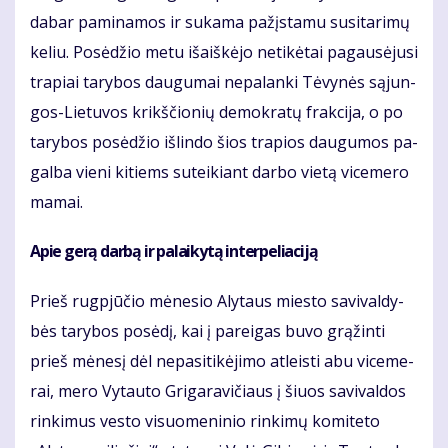
da­bar pa­mi­na­mos ir su­ka­ma pa­žįs­ta­mu su­si­ta­ri­mų
ke­liu. Po­sė­džio me­tu iš­aiš­kė­jo ne­ti­kė­tai pa­gau­sė­ju­si
tra­piai ta­ry­bos dau­gu­mai ne­pa­lan­ki Tė­vy­nės są­jun­
gos-Lie­tu­vos krikš­čio­nių de­mok­ra­tų frak­ci­ja, o po
ta­ry­bos po­sė­džio iš­lin­do šios tra­pios dau­gu­mos pa­
gal­ba vie­ni ki­tiems su­tei­kiant dar­bo vie­tą vi­ce­me­ro
ma­mai.
Apie ge­rą dar­bą ir pa­lai­ky­tą in­ter­pe­lia­ci­ją
Prieš rug­pjū­čio mė­ne­sio Aly­taus mies­to sa­vi­val­dy­
bės ta­ry­bos po­sė­dį, kai į pa­rei­gas bu­vo grą­žin­ti
prieš mė­ne­sį dėl ne­pa­si­ti­kė­ji­mo at­leis­ti abu vi­ce­me­
rai, me­ro Vy­tau­to Gri­ga­ra­vi­čiaus į šiuos sa­vi­val­dos
rin­ki­mus ves­to vi­suo­me­ni­nio rin­ki­mų ko­mi­te­to