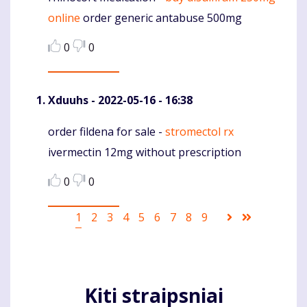
online
order generic antabuse 500mg
0
0
Xduuhs
- 2022-05-16 - 16:38
order fildena for sale -
stromectol rx
Komentaras
ivermectin 12mg without prescription
0
0
Pagination
Current
1
Puslapis
2
Puslapis
3
Puslapis
4
Puslapis
5
Puslapis
6
Puslapis
7
Puslapis
8
Puslapis
9
Sekantis
Last
page
puslapis
page
Kiti straipsniai