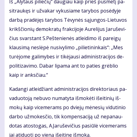
Iš „Aly­taus pi­lie­čių“ dau­giau kaip prieš pus­me­tį pa­
si­trau­kęs ir už­va­kar vy­ku­sia­me ta­ry­bos po­sė­dy­je
dar­bą pra­dė­jęs ta­ry­bos Tė­vy­nės są­jun­gos-Lie­tu­vos
krikš­čio­nių de­mok­ra­tų frak­ci­jo­je Au­re­li­jus Ja­ru­še­vi­
čius svars­tant S.Peš­te­nie­nės at­lei­di­mo iš pa­rei­gų
klau­si­mą ne­slė­pė nu­si­vy­li­mo „pi­lie­ti­nin­kais“: „Mes
tu­rė­jo­me ga­li­my­bes ir ti­kė­jau­si ad­mi­nist­ra­ci­jos de­
po­li­ti­za­vi­mo. Da­bar li­pa­ma ant to pa­ties grėb­lio
kaip ir anks­čiau.“
Ka­dan­gi at­lei­džiant ad­mi­nist­ra­ci­jos di­rek­to­riaus pa­
va­duo­to­ją ne­bu­vo nu­ma­ty­ta iš­mo­kė­ti iš­ei­ti­nių iš­
mo­kų kaip vi­ce­me­rams po dvie­jų mė­ne­sių vi­du­ti­nio
dar­bo už­mo­kes­čio, tik kom­pen­sa­ci­ją už ne­pa­nau­
do­tas atos­to­gas, A.Ja­ru­še­vi­čius pa­siū­lė vi­ce­me­rams
jai ati­duo­ti po vie­ną iš­ei­ti­nę iš­mo­ką.