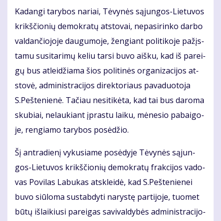
Ka­dan­gi ta­ry­bos na­riai, Tė­vy­nės są­jun­gos-Lie­tu­vos
krikš­čio­nių de­mok­ra­tų at­sto­vai, ne­pa­si­rin­ko dar­bo
val­dan­čio­jo­je dau­gu­mo­je, žen­giant po­li­ti­ko­je pa­žįs­
ta­mu su­si­ta­ri­mų ke­liu tar­si bu­vo aiš­ku, kad iš pa­rei­
gų bus at­lei­džia­ma šios po­li­ti­nės or­ga­ni­za­ci­jos at­
sto­vė, ad­mi­nist­ra­ci­jos di­rek­to­riaus pa­va­duo­to­ja
S.Peš­te­nie­nė. Ta­čiau ne­si­ti­kė­ta, kad tai bus da­ro­ma
sku­biai, ne­lau­kiant įpras­tu lai­ku, mė­ne­sio pa­bai­go­
je, ren­gia­mo ta­ry­bos po­sė­džio.
Šį ant­ra­die­nį vy­ku­sia­me po­sė­dy­je Tė­vy­nės są­jun­
gos-Lie­tu­vos krikš­čio­nių de­mok­ra­tų frak­ci­jos va­do­
vas Po­vi­las La­bu­kas at­sklei­dė, kad S.Peš­te­nie­nei
bu­vo siū­lo­ma su­stab­dy­ti na­rys­tę par­ti­jo­je, tuo­met
bū­tų iš­lai­kiu­si pa­rei­gas sa­vi­val­dy­bės ad­mi­nist­ra­ci­jo­