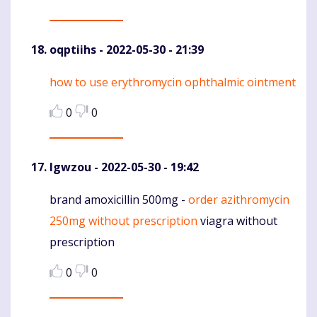
oqptiihs
- 2022-05-30 - 21:39
how to use erythromycin ophthalmic ointment
Komentaras
0
0
Igwzou
- 2022-05-30 - 19:42
brand amoxicillin 500mg -
order azithromycin
Komentaras
250mg without prescription
viagra without
prescription
0
0