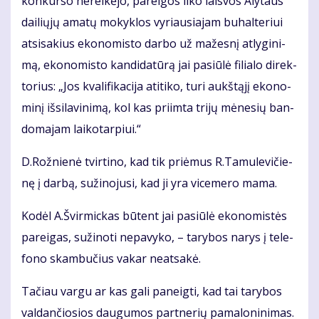
kon­kur­so ne­rei­kė­jo, pa­rei­gos li­ko lais­vos Aly­taus
dai­lių­jų ama­tų mo­kyk­los vy­riau­sia­jam bu­hal­te­riui
at­si­sa­kius eko­no­mis­to dar­bo už ma­žes­nį at­ly­gi­ni­
mą, eko­no­mis­to kan­di­da­tū­rą jai pa­siū­lė fi­lia­lo di­rek­
to­rius: „Jos kva­li­fi­ka­ci­ja ati­ti­ko, tu­ri aukš­tą­jį eko­no­
mi­nį iš­si­la­vi­ni­mą, kol kas pri­im­ta tri­jų mė­ne­sių ban­
do­ma­jam lai­ko­tar­piui.“
D.Rož­nie­nė tvir­ti­no, kad tik pri­ėmus R.Ta­mu­le­vi­čie­
nę į dar­bą, su­ži­no­ju­si, kad ji yra vi­ce­me­ro ma­ma.
Ko­dėl A.Švir­mic­kas bū­tent jai pa­siū­lė eko­no­mis­tės
pa­rei­gas, su­ži­no­ti ne­pa­vy­ko, – ta­ry­bos na­rys į te­le­
fo­no skam­bu­čius va­kar ne­at­sa­kė.
Ta­čiau var­gu ar kas ga­li pa­neig­ti, kad tai ta­ry­bos
val­dan­čio­sios dau­gu­mos part­ne­rių pa­ma­lo­ni­ni­mas.