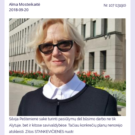
Al­ma Mos­tei­kai­tė
Nr.
107 (13190)
2018-09-20
Silvija Peštenienė sakė turinti pasiūlymų dėl būsimo darbo ne tik
Alytuje, bet ir kitose savivaldybėse. Tačiau konkrečių planų nenorėjo
atskleisti. Zitos STANKEVIČIENĖS nuotr.