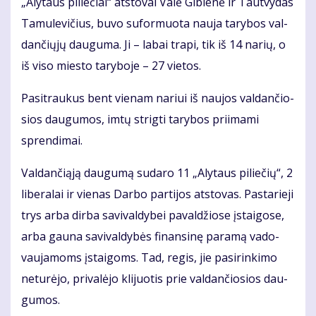
„Aly­taus pi­lie­čiai“ at­sto­vai Va­lė Gi­bie­nė ir Taut­vy­das
Ta­mu­le­vi­čius, bu­vo su­for­muo­ta nau­ja ta­ry­bos val­
dan­čių­jų dau­gu­ma. Ji – la­bai tra­pi, tik iš 14 na­rių, o
iš vi­so mies­to ta­ry­bo­je – 27 vie­tos.
Pa­si­trau­kus bent vie­nam na­riui iš nau­jos val­dan­čio­
sios dau­gu­mos, im­tų strig­ti ta­ry­bos pri­ima­mi
spren­di­mai.
Val­dan­či­ą­ją dau­gu­mą su­da­ro 11 „Aly­taus pi­lie­čių“, 2
li­be­ra­lai ir vie­nas Dar­bo par­ti­jos at­sto­vas. Pas­ta­rie­ji
trys ar­ba dir­ba sa­vi­val­dy­bei pa­val­džio­se įstai­go­se,
ar­ba gau­na sa­vi­val­dy­bės fi­nan­si­nę pa­ra­mą va­do­
vau­ja­moms įstai­goms. Tad, re­gis, jie pa­si­rin­ki­mo
ne­tu­rė­jo, pri­va­lė­jo kli­juo­tis prie val­dan­čio­sios dau­
gu­mos.