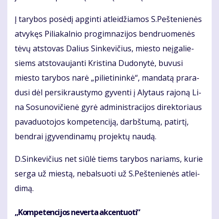
Į ta­ry­bos po­sė­dį ap­gin­ti at­lei­džia­mos S.Peš­te­nie­nės
at­vy­kęs Pi­lia­kal­nio pro­gim­na­zi­jos ben­druo­me­nės
tė­vų at­sto­vas Da­lius Sin­ke­vi­čius, mies­to ne­įga­lie­
siems at­sto­vau­jan­ti Kris­ti­na Du­do­ny­tė, bu­vu­si
mies­to ta­ry­bos na­rė „pi­lie­ti­nin­kė“, man­da­tą pra­ra­
du­si dėl per­si­kraus­ty­mo gy­ven­ti į Aly­taus ra­jo­ną Li­
na So­su­no­vi­čie­nė gy­rė ad­mi­nist­ra­ci­jos di­rek­to­riaus
pa­va­duo­to­jos kom­pe­ten­ci­ją, darbš­tu­mą, pa­tir­tį,
ben­drai įgy­ven­di­na­mų pro­jek­tų nau­dą.
D.Sin­ke­vi­čius net siū­lė tiems ta­ry­bos na­riams, ku­rie
ser­ga už mies­tą, ne­bal­suo­ti už S.Peš­te­nie­nės at­lei­
di­mą.
„Kom­pe­ten­ci­jos ne­ver­ta ak­cen­tuo­ti“