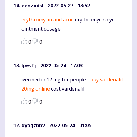
eenzodsl
- 2022-05-27 - 13:52
erythromycin and acne
erythromycin eye
Komentaras
ointment dosage
0
0
Ipevfj
- 2022-05-24 - 17:03
ivermectin 12 mg for people -
buy vardenafil
Komentaras
20mg online
cost vardenafil
0
0
dyoqzbbv
- 2022-05-24 - 01:05