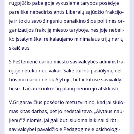
rug­pjū­čio pa­bai­go­je vy­ku­sia­me ta­ry­bos po­sė­dy­je
pa­reiš­kė ne­be­dirb­sian­tis Li­be­ra­lų są­jū­džio frak­ci­jo­
je ir to­kiu sa­vo žings­niu pa­nai­ki­no šios po­li­ti­nės or­
ga­ni­za­ci­jos frak­ci­ją mies­to ta­ry­bo­je, nes jo­je ne­be­li­
ko įsta­ty­miš­kai rei­ka­lau­ja­mo mi­ni­ma­laus tri­jų na­rių
skai­čiaus.
S.Peš­te­nie­nė dar­bo mies­to sa­vi­val­dy­bės ad­mi­nist­ra­
ci­jo­je ne­te­ko nuo va­kar. Sa­kė tu­rin­ti pa­siū­ly­mų dėl
bū­si­mo dar­bo ne tik Aly­tu­je, bet ir ki­to­se sa­vi­val­dy­
bė­se. Ta­čiau kon­kre­čių pla­nų ne­no­rė­jo at­skleis­ti.
V.Gri­ga­ra­vi­čius po­sė­džio me­tu tvir­ti­no, kad jai siū­lo­
mas ki­tas dar­bas, bet jo ne­de­ta­li­za­vo. „Aly­taus nau­
jie­nų“ ži­nio­mis, jai ga­li bū­ti siū­lo­ma lai­ki­nai dirb­ti
sa­vi­val­dy­bei pa­val­džio­je Pe­da­go­gi­nė­je psi­cho­lo­gi­