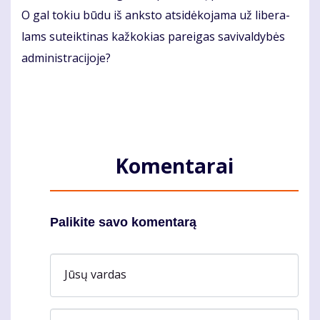
O gal to­kiu bū­du iš anks­to at­si­dė­ko­ja­ma už li­be­ra­
lams su­teik­ti­nas kaž­ko­kias pa­rei­gas sa­vi­val­dy­bės
ad­mi­nist­ra­ci­jo­je?
Komentarai
Palikite savo komentarą
Jūsų vardas