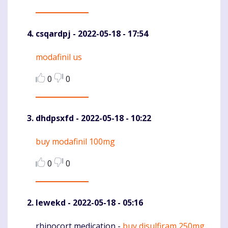
csqardpj
- 2022-05-18 - 17:54
modafinil us
Komentaras
0
0
dhdpsxfd
- 2022-05-18 - 10:22
buy modafinil 100mg
Komentaras
0
0
Iewekd
- 2022-05-18 - 05:16
rhinocort medication -
buy disulfiram 250mg
Komentaras