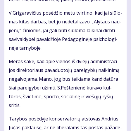
V.Gri­ga­ra­vi­čius po­sė­džio me­tu tvir­ti­no, kad jai siū­lo­
mas ki­tas dar­bas, bet jo ne­de­ta­li­za­vo. „Aly­taus nau­
jie­nų“ ži­nio­mis, jai ga­li bū­ti siū­lo­ma lai­ki­nai dirb­ti
sa­vi­val­dy­bei pa­val­džio­je Pe­da­go­gi­nė­je psi­cho­lo­gi­
nė­je tar­ny­bo­je.
Me­ras sa­kė, kad apie vie­nos iš dvie­jų ad­mi­nist­ra­ci­
jos di­rek­to­riaus pa­va­duo­to­jų pa­rei­gy­bių nai­ki­ni­mą
ne­gal­vo­ja­ma. Ma­no, jog bus tei­kia­ma kan­di­da­tū­ra
šiai pa­rei­gy­bei už­im­ti. S.Peš­tenienė kuravo kul­
tūros, švietimo, sporto, so­cialinę ir viešųjų ryšių
sritis.
Ta­ry­bos po­sė­dy­je kon­ser­va­to­rių at­sto­vas An­drius
Ju­čas pa­klau­sė, ar ne li­be­ra­lams tas pos­tas pa­ža­dė­