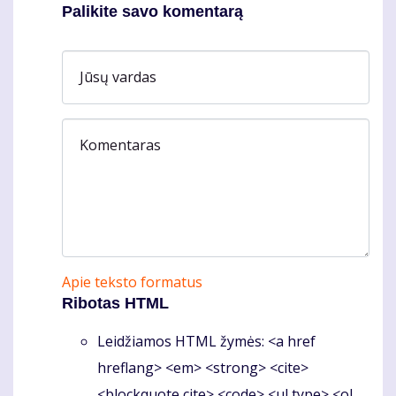
Palikite savo komentarą
Jūsų vardas
Komentaras
Apie teksto formatus
Ribotas HTML
Leidžiamos HTML žymės: <a href
hreflang> <em> <strong> <cite>
<blockquote cite> <code> <ul type> <ol