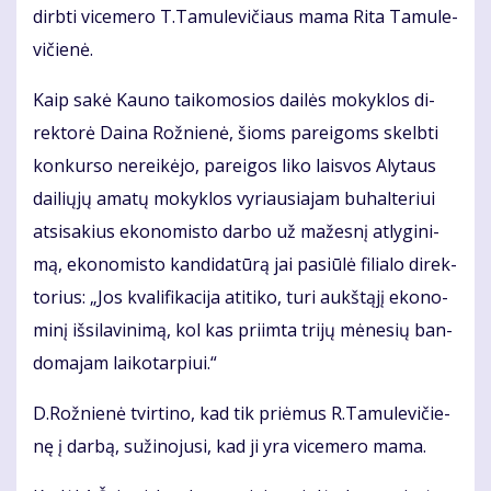
dirb­ti vi­ce­me­ro T.Ta­mu­le­vi­čiaus ma­ma Ri­ta Ta­mu­le­
vi­čie­nė.
Kaip sa­kė Kau­no tai­ko­mo­sios dai­lės mo­kyk­los di­
rek­to­rė Dai­na Rož­nie­nė, šioms pa­rei­goms skelb­ti
kon­kur­so ne­rei­kė­jo, pa­rei­gos li­ko lais­vos Aly­taus
dai­lių­jų ama­tų mo­kyk­los vy­riau­sia­jam bu­hal­te­riui
at­si­sa­kius eko­no­mis­to dar­bo už ma­žes­nį at­ly­gi­ni­
mą, eko­no­mis­to kan­di­da­tū­rą jai pa­siū­lė fi­lia­lo di­rek­
to­rius: „Jos kva­li­fi­ka­ci­ja ati­ti­ko, tu­ri aukš­tą­jį eko­no­
mi­nį iš­si­la­vi­ni­mą, kol kas pri­im­ta tri­jų mė­ne­sių ban­
do­ma­jam lai­ko­tar­piui.“
D.Rož­nie­nė tvir­ti­no, kad tik pri­ėmus R.Ta­mu­le­vi­čie­
nę į dar­bą, su­ži­no­ju­si, kad ji yra vi­ce­me­ro ma­ma.