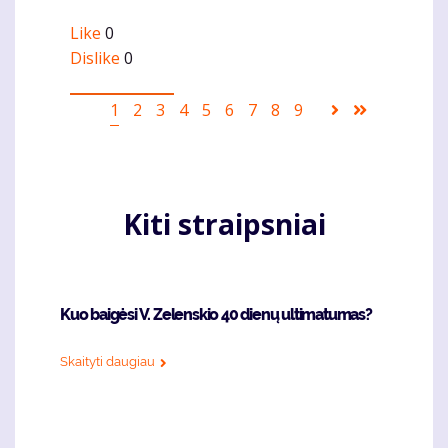
Like
0
Dislike
0
Pagination
Current
1
Puslapis
2
Puslapis
3
Puslapis
4
Puslapis
5
Puslapis
6
Puslapis
7
Puslapis
8
Puslapis
9
Sekantis
Last
page
puslapis
page
Kiti straipsniai
Kuo baigėsi V. Zelenskio 40 dienų ultimatumas?
Skaityti daugiau