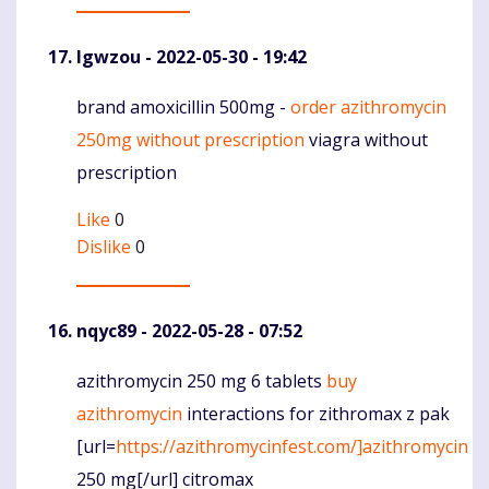
Igwzou
- 2022-05-30 - 19:42
brand amoxicillin 500mg -
order azithromycin
Komentaras
250mg without prescription
viagra without
prescription
Like
0
Dislike
0
nqyc89
- 2022-05-28 - 07:52
azithromycin 250 mg 6 tablets
buy
Komentaras
azithromycin
interactions for zithromax z pak
[url=
https://azithromycinfest.com/]azithromycin
250 mg[/url] citromax