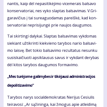
nan­tis, kaip dėl ne­pa­si­ti­kė­ji­mo vi­ce­me­rais bal­sa­vo
kon­ser­va­to­riai, nes vy­ko slap­tas bal­sa­vi­mas. V.Gri­
ga­ra­vi­čius į tai su­re­a­guo­da­mas pa­reiš­kė, kad kon­
ser­va­to­riai ne­pri­si­jun­gė prie nau­jos dau­gu­mos.
Tai skir­tin­gi da­ly­kai. Slap­tas bal­sa­vi­mas vyk­do­mas
sie­kiant už­tik­rin­ti kiek­vie­no ta­ry­bos na­rio bal­sa­vi­
mo lais­vę. Bet to­kio bal­sa­vi­mo re­zul­ta­tus ne­sun­ku
su­si­skai­čiuo­ti ap­si­klau­sus sa­vus ir vyk­dant de­ry­bas
dėl ki­tos ta­ry­bos dau­gu­mos for­ma­vi­mo.
„Mes tu­rė­jo­me ga­li­my­bes ir ti­kė­jau­si ad­mi­nist­ra­ci­jos
de­po­li­ti­za­vi­mo“
Ta­ry­bos na­rys so­cial­de­mok­ra­tas Ne­ri­jus Ce­siu­lis
tei­ra­vo­si: „Ar są­ži­nin­ga, kai žmo­gus apie at­lei­di­mą