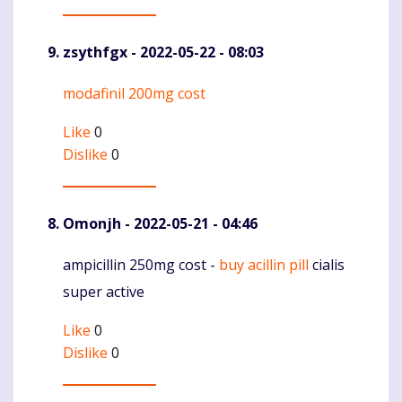
zsythfgx
- 2022-05-22 - 08:03
modafinil 200mg cost
Komentaras
Like
0
Dislike
0
Omonjh
- 2022-05-21 - 04:46
ampicillin 250mg cost -
buy acillin pill
cialis
Komentaras
super active
Like
0
Dislike
0