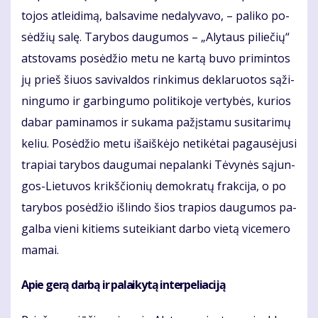
to­jos at­lei­di­mą, bal­sa­vi­me ne­da­ly­va­vo, – pa­li­ko po­
sė­džių sa­lę. Ta­ry­bos dau­gu­mos – „Aly­taus pi­lie­čių“
at­sto­vams po­sė­džio me­tu ne kar­tą bu­vo pri­min­tos
jų prieš šiuos sa­vi­val­dos rin­ki­mus de­kla­ruo­tos są­ži­
nin­gu­mo ir gar­bin­gu­mo po­li­ti­ko­je ver­ty­bės, ku­rios
da­bar pa­mi­na­mos ir su­ka­ma pa­žįs­ta­mu su­si­ta­ri­mų
ke­liu. Po­sė­džio me­tu iš­aiš­kė­jo ne­ti­kė­tai pa­gau­sė­ju­si
tra­piai ta­ry­bos dau­gu­mai ne­pa­lan­ki Tė­vy­nės są­jun­
gos-Lie­tu­vos krikš­čio­nių de­mok­ra­tų frak­ci­ja, o po
ta­ry­bos po­sė­džio iš­lin­do šios tra­pios dau­gu­mos pa­
gal­ba vie­ni ki­tiems su­tei­kiant dar­bo vie­tą vi­ce­me­ro
ma­mai.
Apie ge­rą dar­bą ir pa­lai­ky­tą in­ter­pe­lia­ci­ją