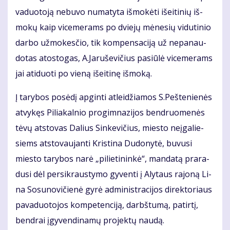
va­duo­to­ją ne­bu­vo nu­ma­ty­ta iš­mo­kė­ti iš­ei­ti­nių iš­
mo­kų kaip vi­ce­me­rams po dvie­jų mė­ne­sių vi­du­ti­nio
dar­bo už­mo­kes­čio, tik kom­pen­sa­ci­ją už ne­pa­nau­
do­tas atos­to­gas, A.Ja­ru­še­vi­čius pa­siū­lė vi­ce­me­rams
jai ati­duo­ti po vie­ną iš­ei­ti­nę iš­mo­ką.
Į ta­ry­bos po­sė­dį ap­gin­ti at­lei­džia­mos S.Peš­te­nie­nės
at­vy­kęs Pi­lia­kal­nio pro­gim­na­zi­jos ben­druo­me­nės
tė­vų at­sto­vas Da­lius Sin­ke­vi­čius, mies­to ne­įga­lie­
siems at­sto­vau­jan­ti Kris­ti­na Du­do­ny­tė, bu­vu­si
mies­to ta­ry­bos na­rė „pi­lie­ti­nin­kė“, man­da­tą pra­ra­
du­si dėl per­si­kraus­ty­mo gy­ven­ti į Aly­taus ra­jo­ną Li­
na So­su­no­vi­čie­nė gy­rė ad­mi­nist­ra­ci­jos di­rek­to­riaus
pa­va­duo­to­jos kom­pe­ten­ci­ją, darbš­tu­mą, pa­tir­tį,
ben­drai įgy­ven­di­na­mų pro­jek­tų nau­dą.