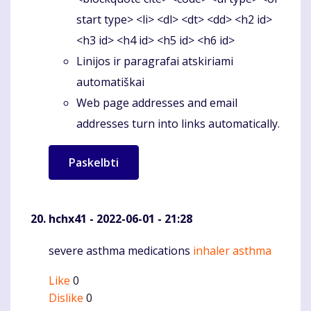
start type> <li> <dl> <dt> <dd> <h2 id>
<h3 id> <h4 id> <h5 id> <h6 id>
Linijos ir paragrafai atskiriami
automatiškai
Web page addresses and email
addresses turn into links automatically.
hchx41
- 2022-06-01 - 21:28
severe asthma medications
inhaler asthma
Komentaras
Like
0
Dislike
0