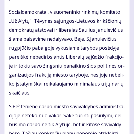
So­cial­de­mok­ra­tai, vi­suo­me­ni­nio rin­ki­mų ko­mi­te­to
„Už Aly­tų“, Tė­vy­nės są­jun­gos-Lie­tu­vos krikš­čio­nių
de­mok­ra­tų at­sto­vai ir li­be­ra­las Sau­lius Ja­nu­le­vi­čius
šia­me bal­sa­vi­me ne­da­ly­va­vo. Be­je, S.Ja­nu­le­vi­čius
rug­pjū­čio pa­bai­go­je vy­ku­sia­me ta­ry­bos po­sė­dy­je
pa­reiš­kė ne­be­dirb­sian­tis Li­be­ra­lų są­jū­džio frak­ci­jo­
je ir to­kiu sa­vo žings­niu pa­nai­ki­no šios po­li­ti­nės or­
ga­ni­za­ci­jos frak­ci­ją mies­to ta­ry­bo­je, nes jo­je ne­be­li­
ko įsta­ty­miš­kai rei­ka­lau­ja­mo mi­ni­ma­laus tri­jų na­rių
skai­čiaus.
S.Peš­te­nie­nė dar­bo mies­to sa­vi­val­dy­bės ad­mi­nist­ra­
ci­jo­je ne­te­ko nuo va­kar. Sa­kė tu­rin­ti pa­siū­ly­mų dėl
bū­si­mo dar­bo ne tik Aly­tu­je, bet ir ki­to­se sa­vi­val­dy­
bė­se. Ta­čiau kon­kre­čių pla­nų ne­no­rė­jo at­skleis­ti.