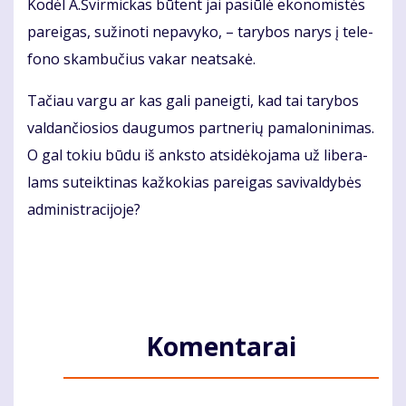
Ko­dėl A.Švir­mic­kas bū­tent jai pa­siū­lė eko­no­mis­tės
pa­rei­gas, su­ži­no­ti ne­pa­vy­ko, – ta­ry­bos na­rys į te­le­
fo­no skam­bu­čius va­kar ne­at­sa­kė.
Ta­čiau var­gu ar kas ga­li pa­neig­ti, kad tai ta­ry­bos
val­dan­čio­sios dau­gu­mos part­ne­rių pa­ma­lo­ni­ni­mas.
O gal to­kiu bū­du iš anks­to at­si­dė­ko­ja­ma už li­be­ra­
lams su­teik­ti­nas kaž­ko­kias pa­rei­gas sa­vi­val­dy­bės
ad­mi­nist­ra­ci­jo­je?
Komentarai