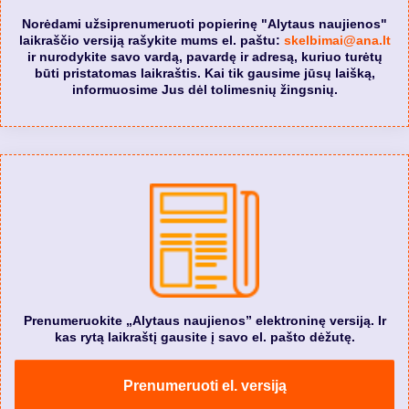
Norėdami užsiprenumeruoti popierinę "Alytaus naujienos"
laikraščio versiją rašykite mums el. paštu:
skelbimai@ana.lt
ir nurodykite savo vardą, pavardę ir adresą, kuriuo turėtų
būti pristatomas laikraštis. Kai tik gausime jūsų laišką,
informuosime Jus dėl tolimesnių žingsnių.
Prenumeruokite „Alytaus naujienos” elektroninę versiją. Ir
kas rytą laikraštį gausite į savo el. pašto dėžutę.
Prenumeruoti el. versiją