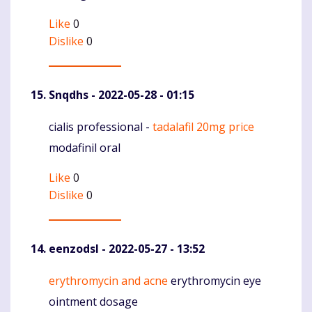
Like
0
Dislike
0
Snqdhs
- 2022-05-28 - 01:15
cialis professional -
tadalafil 20mg price
Komentaras
modafinil oral
Like
0
Dislike
0
eenzodsl
- 2022-05-27 - 13:52
erythromycin and acne
erythromycin eye
Komentaras
ointment dosage