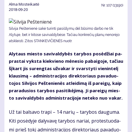
Al­ma Mos­tei­kai­tė
Nr.
107 (13190)
2018-09-20
Silvija Peštenienė sakė turinti pasiūlymų dėl būsimo darbo ne tik
Alytuje, bet ir kitose savivaldybėse. Tačiau konkrečių planų nenorėjo
atskleisti. Zitos STANKEVIČIENĖS nuotr.
Aly­taus mies­to sa­vi­val­dy­bės ta­ry­bos po­sė­džiai pa­
pras­tai vyks­ta kiek­vie­no mė­ne­sio pa­bai­go­je, ta­čiau
šį­kart jis su­reng­tas už­va­kar ir svars­ty­ti vie­nin­te­lį
klau­si­mą – ad­mi­nist­ra­ci­jos di­rek­to­riaus pa­va­duo­
to­jos Sil­vi­jos Peš­te­nie­nės at­lei­di­mą iš pa­rei­gų, kaip
pra­ra­du­sios ta­ry­bos pa­si­ti­kė­ji­mą. Ji pa­rei­gų mies­
to sa­vi­val­dy­bės ad­mi­nist­ra­ci­jo­je ne­te­ko nuo va­kar.
Už tai bal­sa­vo tra­pi – 14 na­rių – ta­ry­bos dau­gu­ma.
Ki­ti po­sė­dy­je da­ly­va­vę ta­ry­bos na­riai, pro­tes­tuo­da­
mi prieš to­kį ad­mi­nist­ra­ci­jos di­rek­to­riaus pa­va­duo­