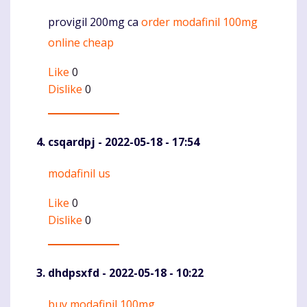
provigil 200mg ca
order modafinil 100mg
Komentaras
online cheap
Like
0
Dislike
0
csqardpj
- 2022-05-18 - 17:54
modafinil us
Komentaras
Like
0
Dislike
0
dhdpsxfd
- 2022-05-18 - 10:22
buy modafinil 100mg
Komentaras