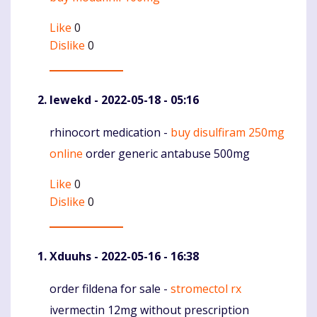
Like
0
Dislike
0
Iewekd
- 2022-05-18 - 05:16
rhinocort medication -
buy disulfiram 250mg
Komentaras
online
order generic antabuse 500mg
Like
0
Dislike
0
Xduuhs
- 2022-05-16 - 16:38
order fildena for sale -
stromectol rx
Komentaras
ivermectin 12mg without prescription