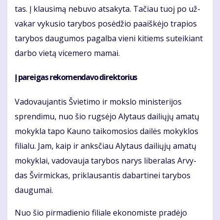
tas. Į klau­si­mą ne­bu­vo at­sa­ky­ta. Ta­čiau tuoj po už­
va­kar vy­ku­sio ta­ry­bos po­sė­džio pa­aiš­kė­jo tra­pios
ta­ry­bos dau­gu­mos pa­gal­ba vie­ni ki­tiems su­tei­kiant
dar­bo vie­tą vi­ce­me­ro ma­mai.
Į pa­rei­gas re­ko­men­da­vo di­rek­to­rius
Va­do­vau­jan­tis Švie­ti­mo ir moks­lo mi­nis­te­ri­jos
spren­di­mu, nuo šio rug­sė­jo Aly­taus dai­lių­jų ama­tų
mo­kyk­la ta­po Kau­no tai­ko­mo­sios dai­lės mo­kyk­los
fi­lia­lu. Jam, kaip ir anks­čiau Aly­taus dai­lių­jų ama­tų
mo­kyk­lai, va­do­vau­ja ta­ry­bos na­rys li­be­ra­las Ar­vy­
das Švir­mic­kas, pri­klau­san­tis da­bar­ti­nei ta­ry­bos
dau­gu­mai.
Nuo šio pir­ma­die­nio fi­lia­le eko­no­mis­te pra­dė­jo