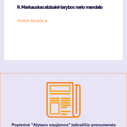
R. Markauskas atsisakė tarybos nario mandato
Skaityti daugiau
Popierinė "Alytaus naujienos" laikraščio prenumerata