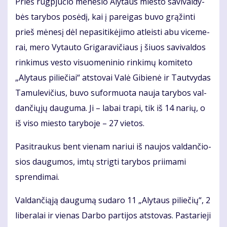
Prieš rug­pjū­čio mė­ne­sio Aly­taus mies­to sa­vi­val­dy­
bės ta­ry­bos po­sė­dį, kai į pa­rei­gas bu­vo grą­žin­ti
prieš mė­ne­sį dėl ne­pa­si­ti­kė­ji­mo at­leis­ti abu vi­ce­me­
rai, me­ro Vy­tau­to Gri­ga­ra­vi­čiaus į šiuos sa­vi­val­dos
rin­ki­mus ves­to vi­suo­me­ni­nio rin­ki­mų ko­mi­te­to
„Aly­taus pi­lie­čiai“ at­sto­vai Va­lė Gi­bie­nė ir Taut­vy­das
Ta­mu­le­vi­čius, bu­vo su­for­muo­ta nau­ja ta­ry­bos val­
dan­čių­jų dau­gu­ma. Ji – la­bai tra­pi, tik iš 14 na­rių, o
iš vi­so mies­to ta­ry­bo­je – 27 vie­tos.
Pa­si­trau­kus bent vie­nam na­riui iš nau­jos val­dan­čio­
sios dau­gu­mos, im­tų strig­ti ta­ry­bos pri­ima­mi
spren­di­mai.
Val­dan­či­ą­ją dau­gu­mą su­da­ro 11 „Aly­taus pi­lie­čių“, 2
li­be­ra­lai ir vie­nas Dar­bo par­ti­jos at­sto­vas. Pas­ta­rie­ji