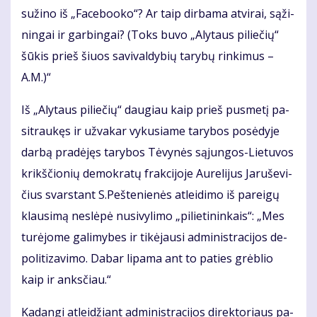
su­ži­no iš „Fa­ce­bo­o­ko“? Ar taip dir­ba­ma at­vi­rai, są­ži­
nin­gai ir gar­bin­gai? (Toks bu­vo „Aly­taus pi­lie­čių“
šū­kis prieš šiuos sa­vi­val­dy­bių ta­ry­bų rin­ki­mus –
A.M.)“
Iš „Aly­taus pi­lie­čių“ dau­giau kaip prieš pus­me­tį pa­
si­trau­kęs ir už­va­kar vy­ku­sia­me ta­ry­bos po­sė­dy­je
dar­bą pra­dė­jęs ta­ry­bos Tė­vy­nės są­jun­gos-Lie­tu­vos
krikš­čio­nių de­mok­ra­tų frak­ci­jo­je Au­re­li­jus Ja­ru­še­vi­
čius svars­tant S.Peš­te­nie­nės at­lei­di­mo iš pa­rei­gų
klau­si­mą ne­slė­pė nu­si­vy­li­mo „pi­lie­ti­nin­kais“: „Mes
tu­rė­jo­me ga­li­my­bes ir ti­kė­jau­si ad­mi­nist­ra­ci­jos de­
po­li­ti­za­vi­mo. Da­bar li­pa­ma ant to pa­ties grėb­lio
kaip ir anks­čiau.“
Ka­dan­gi at­lei­džiant ad­mi­nist­ra­ci­jos di­rek­to­riaus pa­