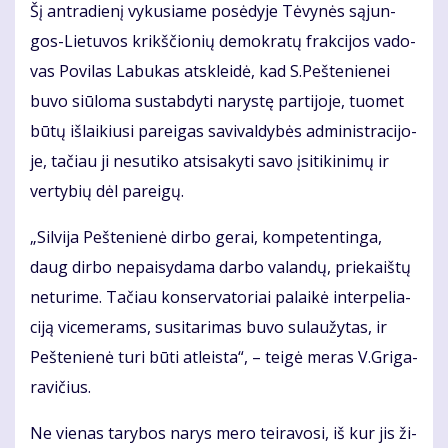
Šį ant­ra­die­nį vy­ku­sia­me po­sė­dy­je Tė­vy­nės są­jun­
gos-Lie­tu­vos krikš­čio­nių de­mok­ra­tų frak­ci­jos va­do­
vas Po­vi­las La­bu­kas at­sklei­dė, kad S.Peš­te­nie­nei
bu­vo siū­lo­ma su­stab­dy­ti na­rys­tę par­ti­jo­je, tuo­met
bū­tų iš­lai­kiu­si pa­rei­gas sa­vi­val­dy­bės ad­mi­nist­ra­ci­jo­
je, ta­čiau ji ne­su­ti­ko at­si­sa­ky­ti sa­vo įsi­ti­ki­ni­mų ir
ver­ty­bių dėl pa­rei­gų.
„Sil­vi­ja Peš­te­nie­nė dir­bo ge­rai, kom­pe­ten­tin­ga,
daug dir­bo ne­pai­sy­da­ma dar­bo va­lan­dų, prie­kaiš­tų
ne­tu­ri­me. Ta­čiau kon­ser­va­to­riai pa­lai­kė in­ter­pe­lia­
ci­ją vi­ce­me­rams, su­si­ta­ri­mas bu­vo su­lau­žy­tas, ir
Peš­te­nie­nė tu­ri bū­ti at­leis­ta“, – tei­gė me­ras V.Gri­ga­
ra­vi­čius.
Ne vie­nas ta­ry­bos na­rys me­ro tei­ra­vo­si, iš kur jis ži­