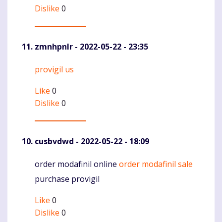
Dislike
0
zmnhpnlr
- 2022-05-22 - 23:35
provigil us
Komentaras
Like
0
Dislike
0
cusbvdwd
- 2022-05-22 - 18:09
order modafinil online
order modafinil sale
Komentaras
purchase provigil
Like
0
Dislike
0