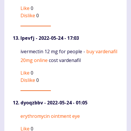
Like
0
Dislike
0
Ipevfj
- 2022-05-24 - 17:03
ivermectin 12 mg for people -
buy vardenafil
Komentaras
20mg online
cost vardenafil
Like
0
Dislike
0
dyoqzbbv
- 2022-05-24 - 01:05
erythromycin ointment eye
Komentaras
Like
0