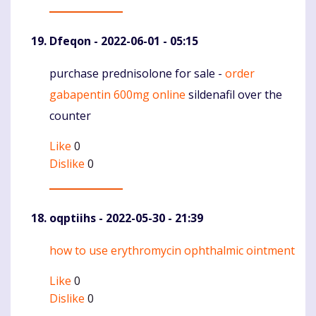
Dfeqon
- 2022-06-01 - 05:15
purchase prednisolone for sale -
order
Komentaras
gabapentin 600mg online
sildenafil over the
counter
Like
0
Dislike
0
oqptiihs
- 2022-05-30 - 21:39
how to use erythromycin ophthalmic ointment
Komentaras
Like
0
Dislike
0