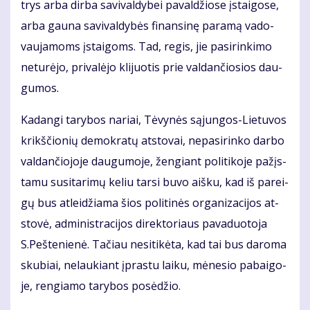
trys ar­ba dir­ba sa­vi­val­dy­bei pa­val­džio­se įstai­go­se,
ar­ba gau­na sa­vi­val­dy­bės fi­nan­si­nę pa­ra­mą va­do­
vau­ja­moms įstai­goms. Tad, re­gis, jie pa­si­rin­ki­mo
ne­tu­rė­jo, pri­va­lė­jo kli­juo­tis prie val­dan­čio­sios dau­
gu­mos.
Ka­dan­gi ta­ry­bos na­riai, Tė­vy­nės są­jun­gos-Lie­tu­vos
krikš­čio­nių de­mok­ra­tų at­sto­vai, ne­pa­si­rin­ko dar­bo
val­dan­čio­jo­je dau­gu­mo­je, žen­giant po­li­ti­ko­je pa­žįs­
ta­mu su­si­ta­ri­mų ke­liu tar­si bu­vo aiš­ku, kad iš pa­rei­
gų bus at­lei­džia­ma šios po­li­ti­nės or­ga­ni­za­ci­jos at­
sto­vė, ad­mi­nist­ra­ci­jos di­rek­to­riaus pa­va­duo­to­ja
S.Peš­te­nie­nė. Ta­čiau ne­si­ti­kė­ta, kad tai bus da­ro­ma
sku­biai, ne­lau­kiant įpras­tu lai­ku, mė­ne­sio pa­bai­go­
je, ren­gia­mo ta­ry­bos po­sė­džio.