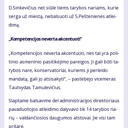
D.Sin­ke­vi­čius net siū­lė tiems ta­ry­bos na­riams, ku­rie
ser­ga už mies­tą, ne­bal­suo­ti už S.Peš­te­nie­nės at­lei­
di­mą.
„Kom­pe­ten­ci­jos ne­ver­ta ak­cen­tuo­ti“
„Kom­pe­ten­ci­jos ne­ver­ta ak­cen­tuo­ti, nes tai yra po­li­
ti­nio as­me­ni­nio pa­si­ti­kė­ji­mo pa­rei­gos. Ji ga­li bū­ti ta­
ry­bos na­re, kon­ser­va­to­riai, ku­riems ji per­lei­do
man­da­tą, ga­li jo at­si­sa­ky­ti“, – pa­ste­bė­jo vi­ce­me­ras
Taut­vy­das Ta­mu­le­vi­čius.
Slap­ta­me bal­sa­vi­me dėl ad­mi­nist­ra­ci­jos di­rek­to­riaus
pa­va­duo­to­jos at­lei­di­mo da­ly­va­vo tik 14 ta­ry­bos na­
rių – val­dan­čio­sios dau­gu­mos at­sto­vai. Jie vi­si tam
pri­ta­rė.