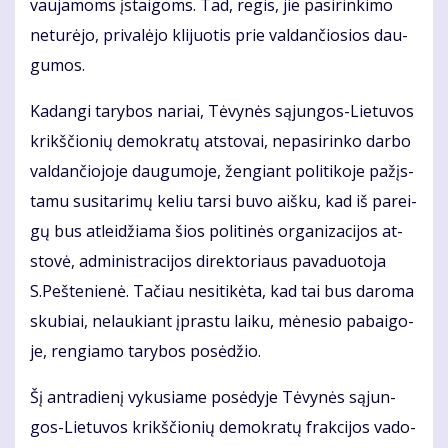
vau­ja­moms įstai­goms. Tad, re­gis, jie pa­si­rin­ki­mo
ne­tu­rė­jo, pri­va­lė­jo kli­juo­tis prie val­dan­čio­sios dau­
gu­mos.
Ka­dan­gi ta­ry­bos na­riai, Tė­vy­nės są­jun­gos-Lie­tu­vos
krikš­čio­nių de­mok­ra­tų at­sto­vai, ne­pa­si­rin­ko dar­bo
val­dan­čio­jo­je dau­gu­mo­je, žen­giant po­li­ti­ko­je pa­žįs­
ta­mu su­si­ta­ri­mų ke­liu tar­si bu­vo aiš­ku, kad iš pa­rei­
gų bus at­lei­džia­ma šios po­li­ti­nės or­ga­ni­za­ci­jos at­
sto­vė, ad­mi­nist­ra­ci­jos di­rek­to­riaus pa­va­duo­to­ja
S.Peš­te­nie­nė. Ta­čiau ne­si­ti­kė­ta, kad tai bus da­ro­ma
sku­biai, ne­lau­kiant įpras­tu lai­ku, mė­ne­sio pa­bai­go­
je, ren­gia­mo ta­ry­bos po­sė­džio.
Šį ant­ra­die­nį vy­ku­sia­me po­sė­dy­je Tė­vy­nės są­jun­
gos-Lie­tu­vos krikš­čio­nių de­mok­ra­tų frak­ci­jos va­do­