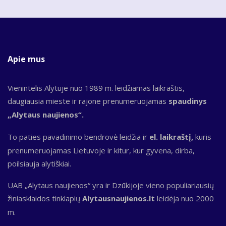
Apie mus
Vienintelis Alytuje nuo 1989 m. leidžiamas laikraštis,
daugiausia mieste ir rajone prenumeruojamas
spaudinys
„Alytaus naujienos“.
To paties pavadinimo bendrovė leidžia ir
el. laikraštį,
kuris
prenumeruojamas Lietuvoje ir kitur, kur gyvena, dirba,
poilsiauja alytiškiai.
UAB „Alytaus naujienos“ yra ir Dzūkijoje vieno populiariausių
žiniasklaidos tinklapių
Alytausnaujienos.lt
leidėja nuo 2000
m.