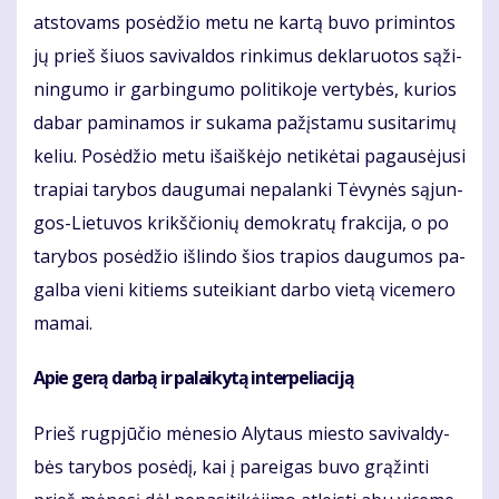
at­sto­vams po­sė­džio me­tu ne kar­tą bu­vo pri­min­tos
jų prieš šiuos sa­vi­val­dos rin­ki­mus de­kla­ruo­tos są­ži­
nin­gu­mo ir gar­bin­gu­mo po­li­ti­ko­je ver­ty­bės, ku­rios
da­bar pa­mi­na­mos ir su­ka­ma pa­žįs­ta­mu su­si­ta­ri­mų
ke­liu. Po­sė­džio me­tu iš­aiš­kė­jo ne­ti­kė­tai pa­gau­sė­ju­si
tra­piai ta­ry­bos dau­gu­mai ne­pa­lan­ki Tė­vy­nės są­jun­
gos-Lie­tu­vos krikš­čio­nių de­mok­ra­tų frak­ci­ja, o po
ta­ry­bos po­sė­džio iš­lin­do šios tra­pios dau­gu­mos pa­
gal­ba vie­ni ki­tiems su­tei­kiant dar­bo vie­tą vi­ce­me­ro
ma­mai.
Apie ge­rą dar­bą ir pa­lai­ky­tą in­ter­pe­lia­ci­ją
Prieš rug­pjū­čio mė­ne­sio Aly­taus mies­to sa­vi­val­dy­
bės ta­ry­bos po­sė­dį, kai į pa­rei­gas bu­vo grą­žin­ti