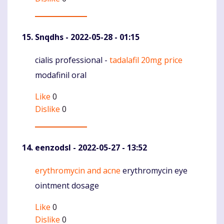
Snqdhs
- 2022-05-28 - 01:15
cialis professional -
tadalafil 20mg price
Komentaras
modafinil oral
Like
0
Dislike
0
eenzodsl
- 2022-05-27 - 13:52
erythromycin and acne
erythromycin eye
Komentaras
ointment dosage
Like
0
Dislike
0