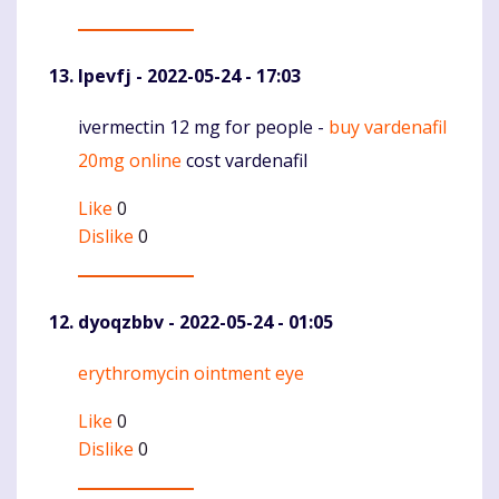
Ipevfj
- 2022-05-24 - 17:03
ivermectin 12 mg for people -
buy vardenafil
Komentaras
20mg online
cost vardenafil
Like
0
Dislike
0
dyoqzbbv
- 2022-05-24 - 01:05
erythromycin ointment eye
Komentaras
Like
0
Dislike
0