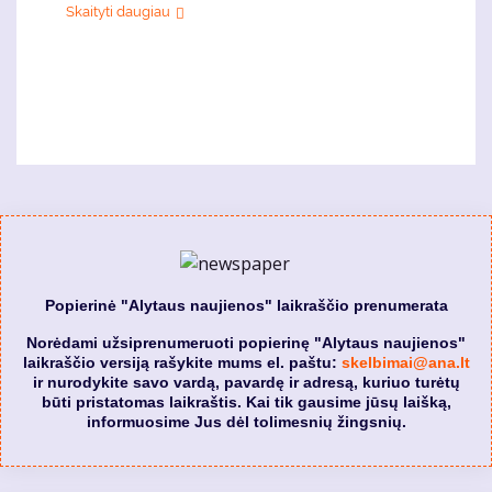
Skaityti daugiau
Popierinė "Alytaus naujienos" laikraščio prenumerata
Norėdami užsiprenumeruoti popierinę "Alytaus naujienos"
laikraščio versiją rašykite mums el. paštu:
skelbimai@ana.lt
ir nurodykite savo vardą, pavardę ir adresą, kuriuo turėtų
būti pristatomas laikraštis. Kai tik gausime jūsų laišką,
informuosime Jus dėl tolimesnių žingsnių.