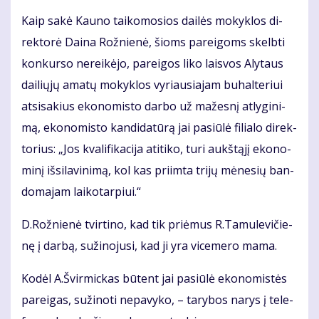
Kaip sa­kė Kau­no tai­ko­mo­sios dai­lės mo­kyk­los di­
rek­to­rė Dai­na Rož­nie­nė, šioms pa­rei­goms skelb­ti
kon­kur­so ne­rei­kė­jo, pa­rei­gos li­ko lais­vos Aly­taus
dai­lių­jų ama­tų mo­kyk­los vy­riau­sia­jam bu­hal­te­riui
at­si­sa­kius eko­no­mis­to dar­bo už ma­žes­nį at­ly­gi­ni­
mą, eko­no­mis­to kan­di­da­tū­rą jai pa­siū­lė fi­lia­lo di­rek­
to­rius: „Jos kva­li­fi­ka­ci­ja ati­ti­ko, tu­ri aukš­tą­jį eko­no­
mi­nį iš­si­la­vi­ni­mą, kol kas pri­im­ta tri­jų mė­ne­sių ban­
do­ma­jam lai­ko­tar­piui.“
D.Rož­nie­nė tvir­ti­no, kad tik pri­ėmus R.Ta­mu­le­vi­čie­
nę į dar­bą, su­ži­no­ju­si, kad ji yra vi­ce­me­ro ma­ma.
Ko­dėl A.Švir­mic­kas bū­tent jai pa­siū­lė eko­no­mis­tės
pa­rei­gas, su­ži­no­ti ne­pa­vy­ko, – ta­ry­bos na­rys į te­le­