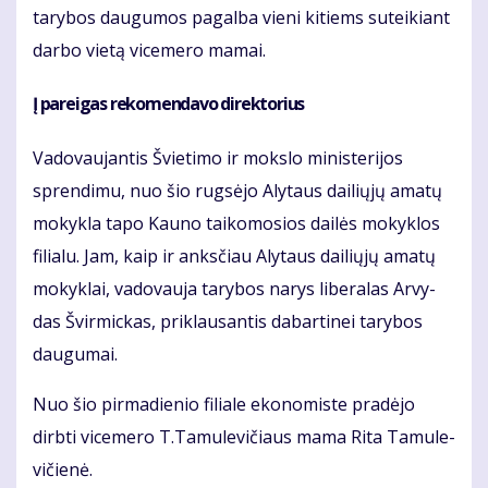
ta­ry­bos dau­gu­mos pa­gal­ba vie­ni ki­tiems su­tei­kiant
dar­bo vie­tą vi­ce­me­ro ma­mai.
Į pa­rei­gas re­ko­men­da­vo di­rek­to­rius
Va­do­vau­jan­tis Švie­ti­mo ir moks­lo mi­nis­te­ri­jos
spren­di­mu, nuo šio rug­sė­jo Aly­taus dai­lių­jų ama­tų
mo­kyk­la ta­po Kau­no tai­ko­mo­sios dai­lės mo­kyk­los
fi­lia­lu. Jam, kaip ir anks­čiau Aly­taus dai­lių­jų ama­tų
mo­kyk­lai, va­do­vau­ja ta­ry­bos na­rys li­be­ra­las Ar­vy­
das Švir­mic­kas, pri­klau­san­tis da­bar­ti­nei ta­ry­bos
dau­gu­mai.
Nuo šio pir­ma­die­nio fi­lia­le eko­no­mis­te pra­dė­jo
dirb­ti vi­ce­me­ro T.Ta­mu­le­vi­čiaus ma­ma Ri­ta Ta­mu­le­
vi­čie­nė.