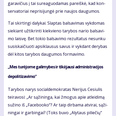
ga­ra­vi­čius į tai su­re­a­guo­da­mas pa­reiš­kė, kad kon­
ser­va­to­riai ne­pri­si­jun­gė prie nau­jos dau­gu­mos.
Tai skir­tin­gi da­ly­kai. Slap­tas bal­sa­vi­mas vyk­do­mas
sie­kiant už­tik­rin­ti kiek­vie­no ta­ry­bos na­rio bal­sa­vi­
mo lais­vę. Bet to­kio bal­sa­vi­mo re­zul­ta­tus ne­sun­ku
su­si­skai­čiuo­ti ap­si­klau­sus sa­vus ir vyk­dant de­ry­bas
dėl ki­tos ta­ry­bos dau­gu­mos for­ma­vi­mo.
„Mes tu­rė­jo­me ga­li­my­bes ir ti­kė­jau­si ad­mi­nist­ra­ci­jos
de­po­li­ti­za­vi­mo“
Ta­ry­bos na­rys so­cial­de­mok­ra­tas Ne­ri­jus Ce­siu­lis
tei­ra­vo­si: „Ar są­ži­nin­ga, kai žmo­gus apie at­lei­di­mą
su­ži­no iš „Fa­ce­bo­o­ko“? Ar taip dir­ba­ma at­vi­rai, są­ži­
nin­gai ir gar­bin­gai? (Toks bu­vo „Aly­taus pi­lie­čių“