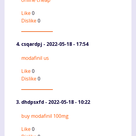
Like
0
Dislike
0
csqardpj
- 2022-05-18 - 17:54
modafinil us
Komentaras
Like
0
Dislike
0
dhdpsxfd
- 2022-05-18 - 10:22
buy modafinil 100mg
Komentaras
Like
0