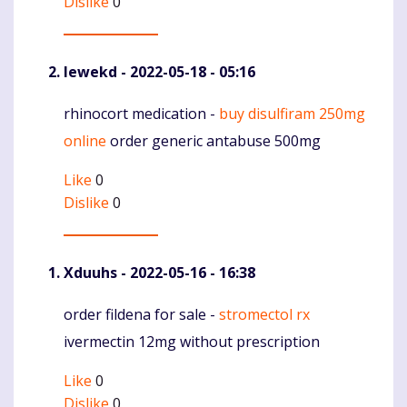
Dislike
0
Iewekd
- 2022-05-18 - 05:16
rhinocort medication -
buy disulfiram 250mg
Komentaras
online
order generic antabuse 500mg
Like
0
Dislike
0
Xduuhs
- 2022-05-16 - 16:38
order fildena for sale -
stromectol rx
Komentaras
ivermectin 12mg without prescription
Like
0
Dislike
0