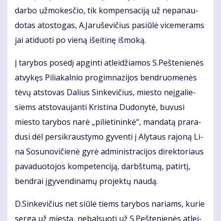
dar­bo už­mo­kes­čio, tik kom­pen­sa­ci­ją už ne­pa­nau­
do­tas atos­to­gas, A.Ja­ru­še­vi­čius pa­siū­lė vi­ce­me­rams
jai ati­duo­ti po vie­ną iš­ei­ti­nę iš­mo­ką.
Į ta­ry­bos po­sė­dį ap­gin­ti at­lei­džia­mos S.Peš­te­nie­nės
at­vy­kęs Pi­lia­kal­nio pro­gim­na­zi­jos ben­druo­me­nės
tė­vų at­sto­vas Da­lius Sin­ke­vi­čius, mies­to ne­įga­lie­
siems at­sto­vau­jan­ti Kris­ti­na Du­do­ny­tė, bu­vu­si
mies­to ta­ry­bos na­rė „pi­lie­ti­nin­kė“, man­da­tą pra­ra­
du­si dėl per­si­kraus­ty­mo gy­ven­ti į Aly­taus ra­jo­ną Li­
na So­su­no­vi­čie­nė gy­rė ad­mi­nist­ra­ci­jos di­rek­to­riaus
pa­va­duo­to­jos kom­pe­ten­ci­ją, darbš­tu­mą, pa­tir­tį,
ben­drai įgy­ven­di­na­mų pro­jek­tų nau­dą.
D.Sin­ke­vi­čius net siū­lė tiems ta­ry­bos na­riams, ku­rie
ser­ga už mies­tą, ne­bal­suo­ti už S.Peš­te­nie­nės at­lei­