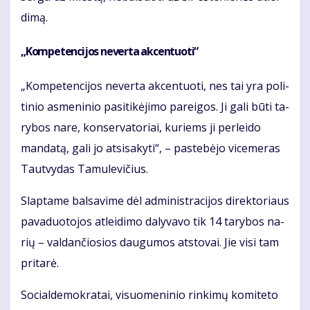
di­mą.
„Kom­pe­ten­ci­jos ne­ver­ta ak­cen­tuo­ti“
„Kom­pe­ten­ci­jos ne­ver­ta ak­cen­tuo­ti, nes tai yra po­li­
ti­nio as­me­ni­nio pa­si­ti­kė­ji­mo pa­rei­gos. Ji ga­li bū­ti ta­
ry­bos na­re, kon­ser­va­to­riai, ku­riems ji per­lei­do
man­da­tą, ga­li jo at­si­sa­ky­ti“, – pa­ste­bė­jo vi­ce­me­ras
Taut­vy­das Ta­mu­le­vi­čius.
Slap­ta­me bal­sa­vi­me dėl ad­mi­nist­ra­ci­jos di­rek­to­riaus
pa­va­duo­to­jos at­lei­di­mo da­ly­va­vo tik 14 ta­ry­bos na­
rių – val­dan­čio­sios dau­gu­mos at­sto­vai. Jie vi­si tam
pri­ta­rė.
So­cial­de­mok­ra­tai, vi­suo­me­ni­nio rin­ki­mų ko­mi­te­to