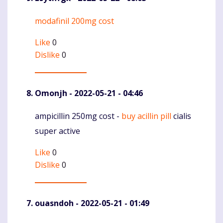
modafinil 200mg cost
Komentaras
Like
0
Dislike
0
Omonjh
- 2022-05-21 - 04:46
ampicillin 250mg cost -
buy acillin pill
cialis
Komentaras
super active
Like
0
Dislike
0
ouasndoh
- 2022-05-21 - 01:49