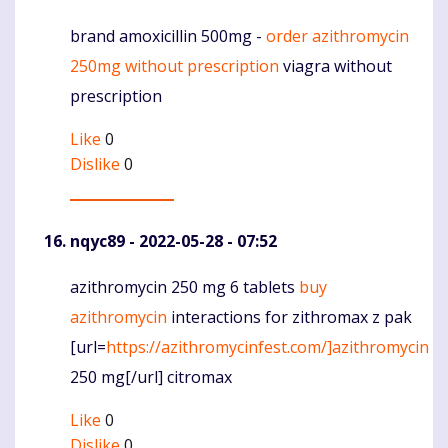
brand amoxicillin 500mg -
order azithromycin
Komentaras
250mg without prescription
viagra without
prescription
Like
0
Dislike
0
nqyc89
- 2022-05-28 - 07:52
azithromycin 250 mg 6 tablets
buy
Komentaras
azithromycin
interactions for zithromax z pak
[url=
https://azithromycinfest.com/]azithromycin
250 mg[/url] citromax
Like
0
Dislike
0