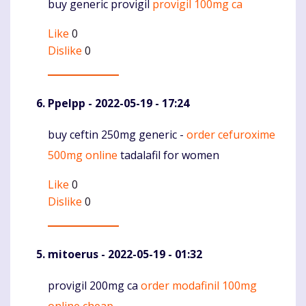
buy generic provigil
provigil 100mg ca
Komentaras
Like
0
Dislike
0
Ppelpp
- 2022-05-19 - 17:24
buy ceftin 250mg generic -
order cefuroxime
Komentaras
500mg online
tadalafil for women
Like
0
Dislike
0
mitoerus
- 2022-05-19 - 01:32
provigil 200mg ca
order modafinil 100mg
Komentaras
online cheap