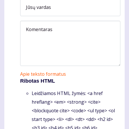
Jūsų vardas
Komentaras
Apie teksto formatus
Ribotas HTML
Leidžiamos HTML žymės: <a href
hreflang> <em> <strong> <cite>
<blockquote cite> <code> <ul type> <ol
start type> <li> <dl> <dt> <dd> <h2 id>
<h3 id> <h4 id> <h5 id> <h6 id>