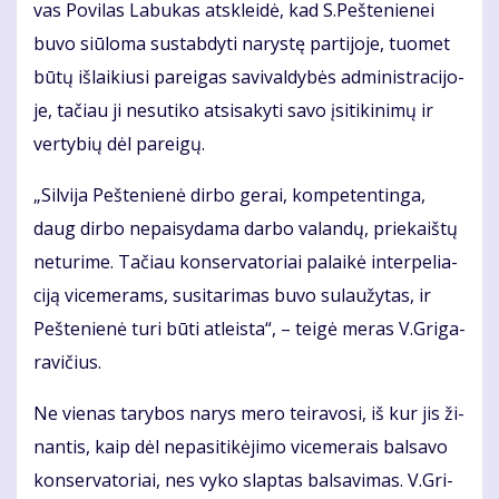
vas Po­vi­las La­bu­kas at­sklei­dė, kad S.Peš­te­nie­nei
bu­vo siū­lo­ma su­stab­dy­ti na­rys­tę par­ti­jo­je, tuo­met
bū­tų iš­lai­kiu­si pa­rei­gas sa­vi­val­dy­bės ad­mi­nist­ra­ci­jo­
je, ta­čiau ji ne­su­ti­ko at­si­sa­ky­ti sa­vo įsi­ti­ki­ni­mų ir
ver­ty­bių dėl pa­rei­gų.
„Sil­vi­ja Peš­te­nie­nė dir­bo ge­rai, kom­pe­ten­tin­ga,
daug dir­bo ne­pai­sy­da­ma dar­bo va­lan­dų, prie­kaiš­tų
ne­tu­ri­me. Ta­čiau kon­ser­va­to­riai pa­lai­kė in­ter­pe­lia­
ci­ją vi­ce­me­rams, su­si­ta­ri­mas bu­vo su­lau­žy­tas, ir
Peš­te­nie­nė tu­ri bū­ti at­leis­ta“, – tei­gė me­ras V.Gri­ga­
ra­vi­čius.
Ne vie­nas ta­ry­bos na­rys me­ro tei­ra­vo­si, iš kur jis ži­
nan­tis, kaip dėl ne­pa­si­ti­kė­ji­mo vi­ce­me­rais bal­sa­vo
kon­ser­va­to­riai, nes vy­ko slap­tas bal­sa­vi­mas. V.Gri­