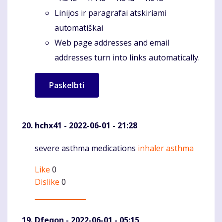
Linijos ir paragrafai atskiriami
automatiškai
Web page addresses and email
addresses turn into links automatically.
hchx41
- 2022-06-01 - 21:28
severe asthma medications
inhaler asthma
Komentaras
Like
0
Dislike
0
Dfeqon
- 2022-06-01 - 05:15