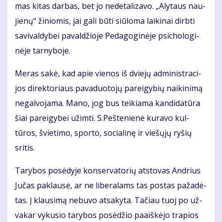
mas ki­tas dar­bas, bet jo ne­de­ta­li­za­vo. „Aly­taus nau­
jie­nų“ ži­nio­mis, jai ga­li bū­ti siū­lo­ma lai­ki­nai dirb­ti
sa­vi­val­dy­bei pa­val­džio­je Pe­da­go­gi­nė­je psi­cho­lo­gi­
nė­je tar­ny­bo­je.
Me­ras sa­kė, kad apie vie­nos iš dvie­jų ad­mi­nist­ra­ci­
jos di­rek­to­riaus pa­va­duo­to­jų pa­rei­gy­bių nai­ki­ni­mą
ne­gal­vo­ja­ma. Ma­no, jog bus tei­kia­ma kan­di­da­tū­ra
šiai pa­rei­gy­bei už­im­ti. S.Peš­tenienė kuravo kul­
tūros, švietimo, sporto, so­cialinę ir viešųjų ryšių
sritis.
Ta­ry­bos po­sė­dy­je kon­ser­va­to­rių at­sto­vas An­drius
Ju­čas pa­klau­sė, ar ne li­be­ra­lams tas pos­tas pa­ža­dė­
tas. Į klau­si­mą ne­bu­vo at­sa­ky­ta. Ta­čiau tuoj po už­
va­kar vy­ku­sio ta­ry­bos po­sė­džio pa­aiš­kė­jo tra­pios