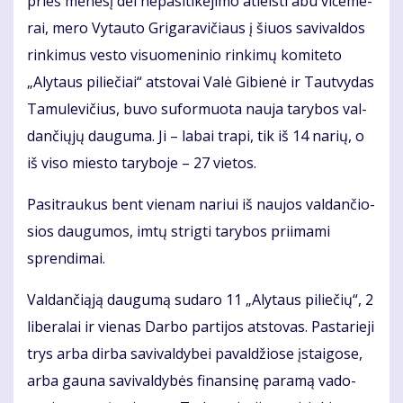
prieš mė­ne­sį dėl ne­pa­si­ti­kė­ji­mo at­leis­ti abu vi­ce­me­
rai, me­ro Vy­tau­to Gri­ga­ra­vi­čiaus į šiuos sa­vi­val­dos
rin­ki­mus ves­to vi­suo­me­ni­nio rin­ki­mų ko­mi­te­to
„Aly­taus pi­lie­čiai“ at­sto­vai Va­lė Gi­bie­nė ir Taut­vy­das
Ta­mu­le­vi­čius, bu­vo su­for­muo­ta nau­ja ta­ry­bos val­
dan­čių­jų dau­gu­ma. Ji – la­bai tra­pi, tik iš 14 na­rių, o
iš vi­so mies­to ta­ry­bo­je – 27 vie­tos.
Pa­si­trau­kus bent vie­nam na­riui iš nau­jos val­dan­čio­
sios dau­gu­mos, im­tų strig­ti ta­ry­bos pri­ima­mi
spren­di­mai.
Val­dan­či­ą­ją dau­gu­mą su­da­ro 11 „Aly­taus pi­lie­čių“, 2
li­be­ra­lai ir vie­nas Dar­bo par­ti­jos at­sto­vas. Pas­ta­rie­ji
trys ar­ba dir­ba sa­vi­val­dy­bei pa­val­džio­se įstai­go­se,
ar­ba gau­na sa­vi­val­dy­bės fi­nan­si­nę pa­ra­mą va­do­