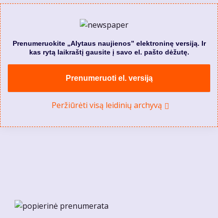
Prenumeruokite „Alytaus naujienos” elektroninę versiją. Ir
kas rytą laikraštį gausite į savo el. pašto dėžutę.
Prenumeruoti el. versiją
Peržiūrėti visą leidinių archyvą