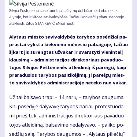
Silvija Peštenienė sakė turinti pasiūlymų dėl būsimo darbo ne tik
Alytuje, bet ir kitose savivaldybėse. Tačiau konkrečių planų nenorėjo
atskleisti. Zitos STANKEVIČIENĖS nuotr.
Aly­taus mies­to sa­vi­val­dy­bės ta­ry­bos po­sė­džiai pa­
pras­tai vyks­ta kiek­vie­no mė­ne­sio pa­bai­go­je, ta­čiau
šį­kart jis su­reng­tas už­va­kar ir svars­ty­ti vie­nin­te­lį
klau­si­mą – ad­mi­nist­ra­ci­jos di­rek­to­riaus pa­va­duo­
to­jos Sil­vi­jos Peš­te­nie­nės at­lei­di­mą iš pa­rei­gų, kaip
pra­ra­du­sios ta­ry­bos pa­si­ti­kė­ji­mą. Ji pa­rei­gų mies­
to sa­vi­val­dy­bės ad­mi­nist­ra­ci­jo­je ne­te­ko nuo va­kar.
Už tai bal­sa­vo tra­pi – 14 na­rių – ta­ry­bos dau­gu­ma.
Ki­ti po­sė­dy­je da­ly­va­vę ta­ry­bos na­riai, pro­tes­tuo­da­
mi prieš to­kį ad­mi­nist­ra­ci­jos di­rek­to­riaus pa­va­duo­
to­jos at­lei­di­mą, bal­sa­vi­me ne­da­ly­va­vo, – pa­li­ko po­
sė­džių sa­lę. Ta­ry­bos dau­gu­mos – „Aly­taus pi­lie­čių“