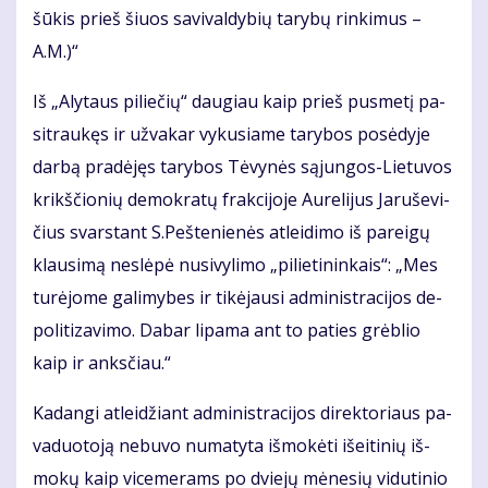
šū­kis prieš šiuos sa­vi­val­dy­bių ta­ry­bų rin­ki­mus –
A.M.)“
Iš „Aly­taus pi­lie­čių“ dau­giau kaip prieš pus­me­tį pa­
si­trau­kęs ir už­va­kar vy­ku­sia­me ta­ry­bos po­sė­dy­je
dar­bą pra­dė­jęs ta­ry­bos Tė­vy­nės są­jun­gos-Lie­tu­vos
krikš­čio­nių de­mok­ra­tų frak­ci­jo­je Au­re­li­jus Ja­ru­še­vi­
čius svars­tant S.Peš­te­nie­nės at­lei­di­mo iš pa­rei­gų
klau­si­mą ne­slė­pė nu­si­vy­li­mo „pi­lie­ti­nin­kais“: „Mes
tu­rė­jo­me ga­li­my­bes ir ti­kė­jau­si ad­mi­nist­ra­ci­jos de­
po­li­ti­za­vi­mo. Da­bar li­pa­ma ant to pa­ties grėb­lio
kaip ir anks­čiau.“
Ka­dan­gi at­lei­džiant ad­mi­nist­ra­ci­jos di­rek­to­riaus pa­
va­duo­to­ją ne­bu­vo nu­ma­ty­ta iš­mo­kė­ti iš­ei­ti­nių iš­
mo­kų kaip vi­ce­me­rams po dvie­jų mė­ne­sių vi­du­ti­nio