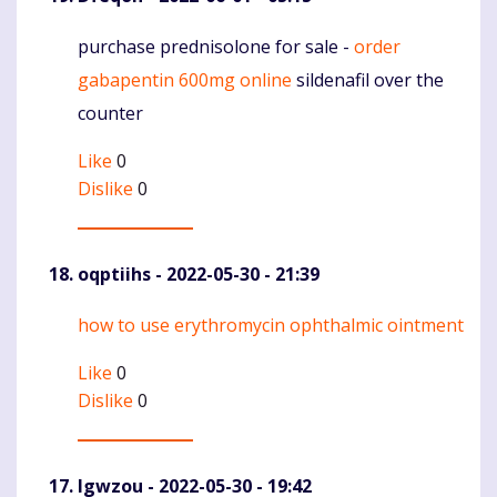
purchase prednisolone for sale -
order
Komentaras
gabapentin 600mg online
sildenafil over the
counter
Like
0
Dislike
0
oqptiihs
- 2022-05-30 - 21:39
how to use erythromycin ophthalmic ointment
Komentaras
Like
0
Dislike
0
Igwzou
- 2022-05-30 - 19:42