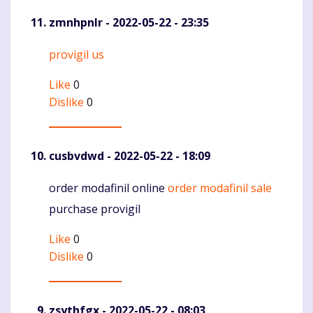
zmnhpnlr
- 2022-05-22 - 23:35
provigil us
Komentaras
Like
0
Dislike
0
cusbvdwd
- 2022-05-22 - 18:09
order modafinil online
order modafinil sale
Komentaras
purchase provigil
Like
0
Dislike
0
zsythfgx
- 2022-05-22 - 08:03