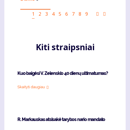
Pagination
Current
1
Puslapis
2
Puslapis
3
Puslapis
4
Puslapis
5
Puslapis
6
Puslapis
7
Puslapis
8
Puslapis
9
Sekantis
Last
page
puslapis
page
Kiti straipsniai
Kuo baigėsi V. Zelenskio 40 dienų ultimatumas?
Skaityti daugiau
R. Markauskas atsisakė tarybos nario mandato