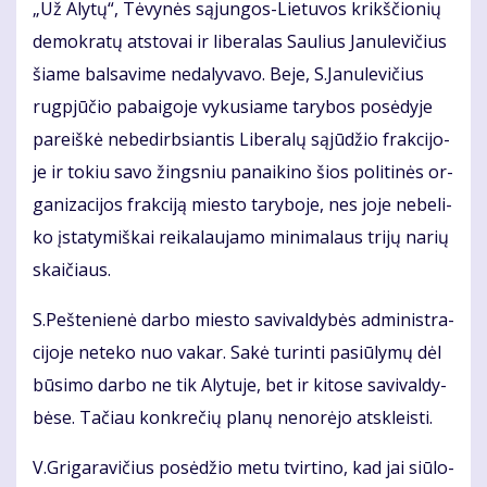
„Už Aly­tų“, Tė­vy­nės są­jun­gos-Lie­tu­vos krikš­čio­nių
de­mok­ra­tų at­sto­vai ir li­be­ra­las Sau­lius Ja­nu­le­vi­čius
šia­me bal­sa­vi­me ne­da­ly­va­vo. Be­je, S.Ja­nu­le­vi­čius
rug­pjū­čio pa­bai­go­je vy­ku­sia­me ta­ry­bos po­sė­dy­je
pa­reiš­kė ne­be­dirb­sian­tis Li­be­ra­lų są­jū­džio frak­ci­jo­
je ir to­kiu sa­vo žings­niu pa­nai­ki­no šios po­li­ti­nės or­
ga­ni­za­ci­jos frak­ci­ją mies­to ta­ry­bo­je, nes jo­je ne­be­li­
ko įsta­ty­miš­kai rei­ka­lau­ja­mo mi­ni­ma­laus tri­jų na­rių
skai­čiaus.
S.Peš­te­nie­nė dar­bo mies­to sa­vi­val­dy­bės ad­mi­nist­ra­
ci­jo­je ne­te­ko nuo va­kar. Sa­kė tu­rin­ti pa­siū­ly­mų dėl
bū­si­mo dar­bo ne tik Aly­tu­je, bet ir ki­to­se sa­vi­val­dy­
bė­se. Ta­čiau kon­kre­čių pla­nų ne­no­rė­jo at­skleis­ti.
V.Gri­ga­ra­vi­čius po­sė­džio me­tu tvir­ti­no, kad jai siū­lo­