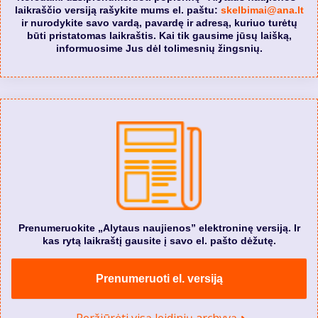
laikraščio versiją rašykite mums el. paštu:
skelbimai@ana.lt
ir nurodykite savo vardą, pavardę ir adresą, kuriuo turėtų
būti pristatomas laikraštis. Kai tik gausime jūsų laišką,
informuosime Jus dėl tolimesnių žingsnių.
Prenumeruokite „Alytaus naujienos” elektroninę versiją. Ir
kas rytą laikraštį gausite į savo el. pašto dėžutę.
Prenumeruoti el. versiją
Peržiūrėti visą leidinių archyvą