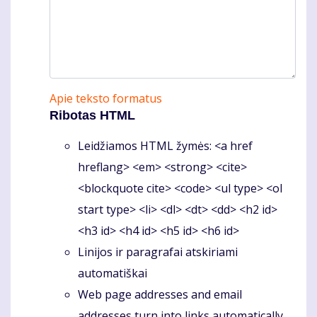
Apie teksto formatus
Ribotas HTML
Leidžiamos HTML žymės: <a href
hreflang> <em> <strong> <cite>
<blockquote cite> <code> <ul type> <ol
start type> <li> <dl> <dt> <dd> <h2 id>
<h3 id> <h4 id> <h5 id> <h6 id>
Linijos ir paragrafai atskiriami
automatiškai
Web page addresses and email
addresses turn into links automatically.