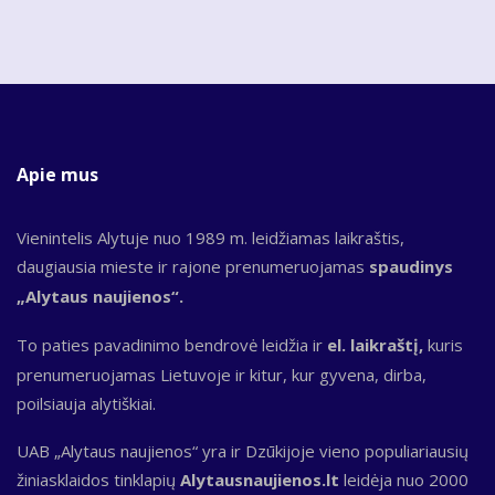
Apie mus
Vienintelis Alytuje nuo 1989 m. leidžiamas laikraštis,
daugiausia mieste ir rajone prenumeruojamas
spaudinys
„Alytaus naujienos“.
To paties pavadinimo bendrovė leidžia ir
el. laikraštį,
kuris
prenumeruojamas Lietuvoje ir kitur, kur gyvena, dirba,
poilsiauja alytiškiai.
UAB „Alytaus naujienos“ yra ir Dzūkijoje vieno populiariausių
žiniasklaidos tinklapių
Alytausnaujienos.lt
leidėja nuo 2000