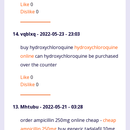
Like
0
Dislike
0
vqblxq
- 2022-05-23 - 23:03
buy hydroxychloroquine
hydroxychloroquine
Komentaras
online
can hydroxychloroquine be purchased
over the counter
Like
0
Dislike
0
Mhtubu
- 2022-05-21 - 03:28
order ampicillin 250mg online cheap -
cheap
Komentaras
ampicillin 250mg
buy generic tadalafil 10mg