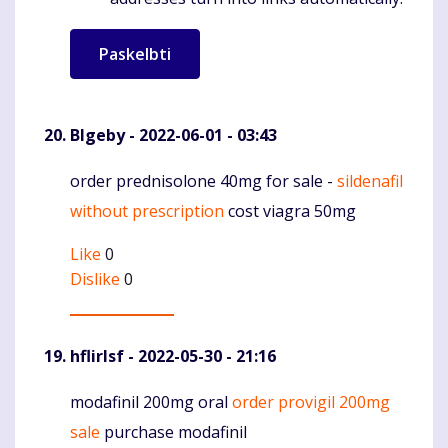
Blgeby
- 2022-06-01 - 03:43
order prednisolone 40mg for sale -
sildenafil
Komentaras
without prescription
cost viagra 50mg
Like
0
Dislike
0
hflirlsf
- 2022-05-30 - 21:16
modafinil 200mg oral
order provigil 200mg
Komentaras
sale
purchase modafinil