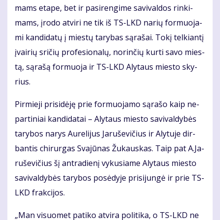
mams eta­pe, bet ir pa­si­ren­gi­me sa­vi­val­dos rin­ki­
mams, įro­do at­vi­ri ne tik iš TS-LKD na­rių for­muo­ja­
mi kan­di­da­tų į mies­tų ta­ry­bas są­ra­šai. To­kį tel­kian­tį
įvai­rių sri­čių pro­fe­sio­na­lų, no­rin­čių kur­ti sa­vo mies­
tą, są­ra­šą for­muo­ja ir TS-LKD Aly­taus mies­to sky­
rius.
Pir­mie­ji pri­si­dė­ję prie for­muo­ja­mo są­ra­šo kaip ne­
par­ti­niai kan­di­da­tai – Aly­taus mies­to sa­vi­val­dy­bės
ta­ry­bos na­rys Au­re­li­jus Ja­ru­še­vi­čius ir Aly­tu­je dir­
ban­tis chi­rur­gas Sva­jū­nas Žu­kaus­kas. Taip pat A.Ja­
ru­še­vi­čius šį antra­dienį vy­ku­sia­me Aly­taus mies­to
sa­vi­val­dy­bės ta­ry­bos po­sė­dy­je pri­si­jun­gė ir prie TS-
LKD frak­ci­jos.
„Man vi­suo­met pa­ti­ko at­vi­ra po­li­ti­ka, o TS-LKD ne