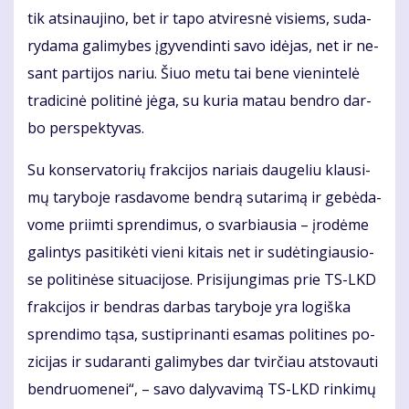
tik at­si­nau­ji­no, bet ir ta­po at­vi­res­nė vi­siems, su­da­
ry­da­ma ga­li­my­bes įgy­ven­din­ti sa­vo idė­jas, net ir ne­
sant par­ti­jos na­riu. Šiuo me­tu tai be­ne vie­nin­te­lė
tra­di­ci­nė po­li­ti­nė jė­ga, su ku­ria ma­tau ben­dro dar­
bo per­spek­ty­vas.
Su kon­ser­va­to­rių frak­ci­jos na­riais dau­ge­liu klau­si­
mų ta­ry­bo­je ras­da­vo­me ben­drą su­ta­ri­mą ir ge­bė­da­
vo­me pri­im­ti spren­di­mus, o svar­biau­sia – įro­dė­me
ga­lin­tys pa­si­ti­kė­ti vie­ni ki­tais net ir su­dė­tin­giau­sio­
se po­li­ti­nė­se si­tu­a­ci­jo­se. Pri­si­jun­gi­mas prie TS-LKD
frak­ci­jos ir ben­dras dar­bas ta­ry­bo­je yra lo­giš­ka
spren­di­mo tą­sa, su­stip­ri­nan­ti esa­mas po­li­ti­nes po­
zi­ci­jas ir su­da­ran­ti ga­li­my­bes dar tvir­čiau at­sto­vau­ti
ben­druo­me­nei“, – sa­vo da­ly­va­vi­mą TS-LKD rin­ki­mų