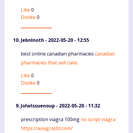
Like
0
Dislike
0
JebnInoth
- 2022-05-20 - 12:55
best online canadian pharmacies
canadian
Komentaras
pharmacies that sell cialis
Like
0
Dislike
0
JolwIssuenoup
- 2022-05-20 - 11:32
prescription viagra 100mg
no script viagra
Komentaras
https://aviagrasbt.com/