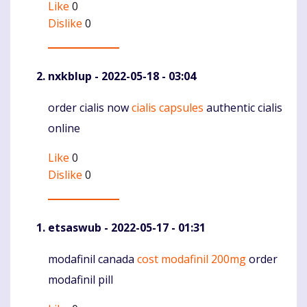
Like
0
Dislike
0
nxkblup
- 2022-05-18 - 03:04
order cialis now
cialis capsules
authentic cialis
Komentaras
online
Like
0
Dislike
0
etsaswub
- 2022-05-17 - 01:31
modafinil canada
cost modafinil 200mg
order
Komentaras
modafinil pill