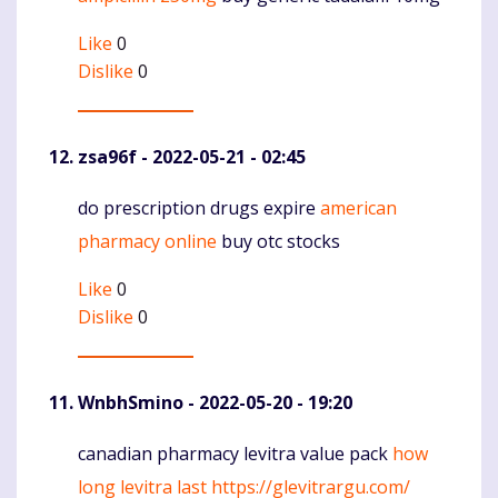
Like
0
Dislike
0
zsa96f
- 2022-05-21 - 02:45
do prescription drugs expire
american
Komentaras
pharmacy online
buy otc stocks
Like
0
Dislike
0
WnbhSmino
- 2022-05-20 - 19:20
canadian pharmacy levitra value pack
how
Komentaras
long levitra last
https://glevitrargu.com/