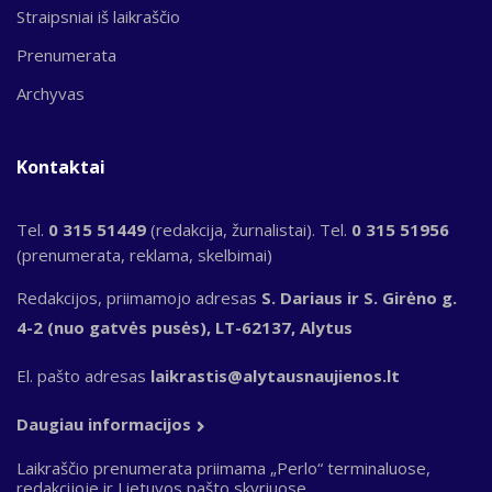
Straipsniai iš laikraščio
Prenumerata
Archyvas
Kontaktai
Tel.
0 315 51449
(redakcija, žurnalistai). Tel.
0 315 51956
(prenumerata, reklama, skelbimai)
Redakcijos, priimamojo adresas
S. Dariaus ir S. Girėno g.
4-2 (nuo gatvės pusės), LT-62137, Alytus
El. pašto adresas
laikrastis@alytausnaujienos.lt
Daugiau informacijos
Laikraščio prenumerata priimama „Perlo“ terminaluose,
redakcijoje ir Lietuvos pašto skyriuose