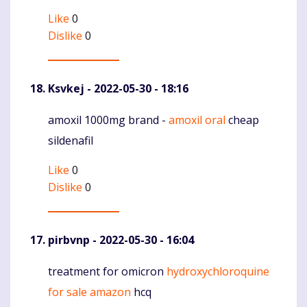
Like
0
Dislike
0
Ksvkej
- 2022-05-30 - 18:16
amoxil 1000mg brand -
amoxil oral
cheap
Komentaras
sildenafil
Like
0
Dislike
0
pirbvnp
- 2022-05-30 - 16:04
treatment for omicron
hydroxychloroquine
Komentaras
for sale amazon
hcq