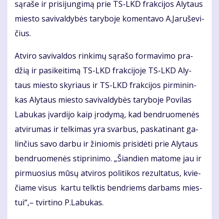
są­ra­še ir pri­si­jun­gi­mą prie TS-LKD frak­ci­jos Aly­taus
mies­to sa­vi­val­dy­bės ta­ry­bo­je ko­men­ta­vo A.Ja­ru­še­vi­
čius.
At­vi­ro sa­vi­val­dos rin­ki­mų są­ra­šo for­ma­vi­mo pra­
džią ir pa­si­kei­ti­mą TS-LKD frak­ci­jo­je TS-LKD Aly­
taus mies­to sky­riaus ir TS-LKD frak­ci­jos pir­mi­nin­
kas Aly­taus mies­to sa­vi­val­dy­bės ta­ry­bo­je Po­vi­las
La­bu­kas įvar­di­jo kaip įro­dy­mą, kad ben­druo­me­nės
at­vi­ru­mas ir tel­ki­mas yra svar­bus, pa­ska­ti­nant ga­
lin­čius sa­vo dar­bu ir ži­nio­mis pri­si­dė­ti prie Aly­taus
ben­druo­me­nės stip­ri­ni­mo. „Šian­dien ma­to­me jau ir
pir­muo­sius mū­sų at­vi­ros po­li­ti­kos re­zul­ta­tus, kvie­
čia­me vi­sus kartu telktis ben­driems dar­bams mies­
tui“,– tvirtino P.La­bu­kas.