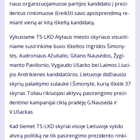
riaus or­ga­ni­zuo­ja­muose par­ti­jos kan­di­da­to į pre­zi­
den­tus rin­ki­muo­se iš­reikš­ti sa­vo ap­si­spren­di­mą re­
miant vie­ną ar ki­tą iš­kel­tą kan­di­da­tą.
Vy­ku­sia­me TS-LKD Aly­taus mies­to sky­riaus vi­suo­ti­
nia­me su­si­rin­ki­me bu­vo iš­kel­tos In­gri­dos Ši­mo­ny­
tės, Aud­ro­niaus Ažu­ba­lio, Gi­ta­no Nau­sė­dos, Žy­gi­
man­to Pa­vi­lio­nio, Vy­gau­do Ušac­ko bei Lai­mos Liu­ci­
jos An­dri­kie­nės kan­di­da­tū­ros. Lie­tu­vo­je di­džiau­sio
sky­rių pa­lai­ky­mo su­lau­kė I.Ši­mo­ny­tė, ku­rią iš­kė­lė 37
sky­riai. To­liau ri­kiuo­ja­si ak­ty­vų pa­si­ren­gi­mo pre­zi­
den­ti­nei kam­pa­ni­jai cik­lą pra­dė­ję G.Nau­sė­da ir
V.Ušac­kas.
Kad šie­met TS-LKD sky­riai vi­so­je Lie­tu­vo­je vyk­do
at­vi­rą po­li­ti­ką ne tik pa­si­ren­gi­mo pre­zi­den­to rin­ki­