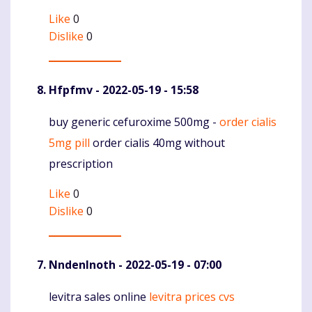
Like
0
Dislike
0
Hfpfmv
- 2022-05-19 - 15:58
buy generic cefuroxime 500mg -
order cialis
Komentaras
5mg pill
order cialis 40mg without
prescription
Like
0
Dislike
0
NndenInoth
- 2022-05-19 - 07:00
levitra sales online
levitra prices cvs
Komentaras