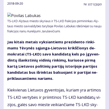
2018-09-20
Nr.
107 (13190)
TS-LKD Aly­taus mies­to sky­riaus ir TS-LKD frak­ci­jos pir­mi­nin­kas Aly­
taus mies­to sa­vi­val­dy­bės ta­ry­bo­je Po­vi­las La­bu­kas (dešinėje) su nauju
frakcijos nariu Aurelijumi Jaruševičiumi.
Jau ki­tais me­tais vyk­sian­tiems pre­zi­den­to rin­ki­
mams Tė­vy­nės są­jun­ga-Lie­tu­vos krikš­čio­nys de­
mok­ra­tai (TS-LKD) sa­vo kan­di­da­tą kels po įgy­ven­
din­tų iš­anks­ti­nių vi­di­nių rin­ki­mų, ku­riuo­se pir­mą
kar­tą Lie­tu­vos po­li­ti­nių par­ti­jų is­to­ri­jo­je par­ti­jos
kan­di­da­tas bus iš­rink­tas bal­suo­jant ir par­ti­jai ne­
pri­klau­san­tiems na­riams.
Kiek­vie­nas Lie­tu­vos gy­ven­to­jas, ku­riam yra ar­ti­mos
TS-LKD ver­ty­bės ir pri­im­ti­nos TS-LKD kan­di­da­tų vi­
zi­jos, ga­lės sa­vo mies­te vei­kian­čia­me TS-LKD sky­