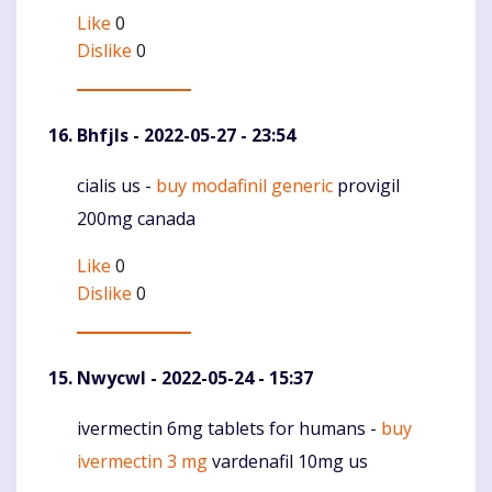
Like
0
Dislike
0
Bhfjls
- 2022-05-27 - 23:54
cialis us -
buy modafinil generic
provigil
Komentaras
200mg canada
Like
0
Dislike
0
Nwycwl
- 2022-05-24 - 15:37
ivermectin 6mg tablets for humans -
buy
Komentaras
ivermectin 3 mg
vardenafil 10mg us