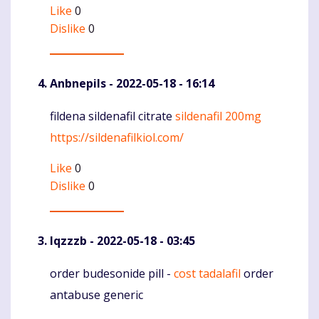
Like
0
Dislike
0
Anbnepils
- 2022-05-18 - 16:14
fildena sildenafil citrate
sildenafil 200mg
Komentaras
https://sildenafilkiol.com/
Like
0
Dislike
0
Iqzzzb
- 2022-05-18 - 03:45
order budesonide pill -
cost tadalafil
order
Komentaras
antabuse generic