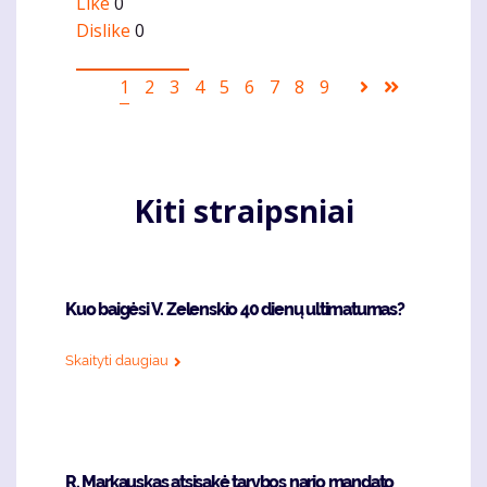
Like
0
Dislike
0
Pagination
Current
1
Puslapis
2
Puslapis
3
Puslapis
4
Puslapis
5
Puslapis
6
Puslapis
7
Puslapis
8
Puslapis
9
Sekantis
Last
page
puslapis
page
Kiti straipsniai
Kuo baigėsi V. Zelenskio 40 dienų ultimatumas?
Skaityti daugiau
R. Markauskas atsisakė tarybos nario mandato