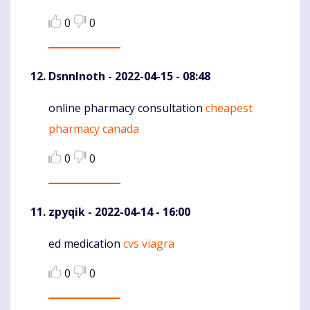
0
0
DsnnInoth
- 2022-04-15 - 08:48
online pharmacy consultation
cheapest
Komentaras
pharmacy canada
0
0
zpyqik
- 2022-04-14 - 16:00
ed medication
cvs viagra
Komentaras
0
0