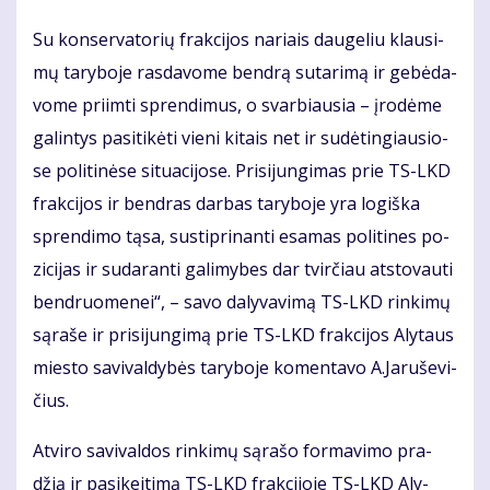
Su kon­ser­va­to­rių frak­ci­jos na­riais dau­ge­liu klau­si­
mų ta­ry­bo­je ras­da­vo­me ben­drą su­ta­ri­mą ir ge­bė­da­
vo­me pri­im­ti spren­di­mus, o svar­biau­sia – įro­dė­me
ga­lin­tys pa­si­ti­kė­ti vie­ni ki­tais net ir su­dė­tin­giau­sio­
se po­li­ti­nė­se si­tu­a­ci­jo­se. Pri­si­jun­gi­mas prie TS-LKD
frak­ci­jos ir ben­dras dar­bas ta­ry­bo­je yra lo­giš­ka
spren­di­mo tą­sa, su­stip­ri­nan­ti esa­mas po­li­ti­nes po­
zi­ci­jas ir su­da­ran­ti ga­li­my­bes dar tvir­čiau at­sto­vau­ti
ben­druo­me­nei“, – sa­vo da­ly­va­vi­mą TS-LKD rin­ki­mų
są­ra­še ir pri­si­jun­gi­mą prie TS-LKD frak­ci­jos Aly­taus
mies­to sa­vi­val­dy­bės ta­ry­bo­je ko­men­ta­vo A.Ja­ru­še­vi­
čius.
At­vi­ro sa­vi­val­dos rin­ki­mų są­ra­šo for­ma­vi­mo pra­
džią ir pa­si­kei­ti­mą TS-LKD frak­ci­jo­je TS-LKD Aly­