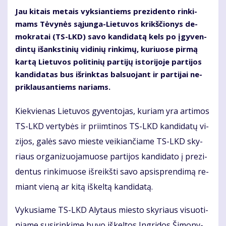
Jau ki­tais me­tais vyk­sian­tiems pre­zi­den­to rin­ki­
mams Tė­vy­nės są­jun­ga-Lie­tu­vos krikš­čio­nys de­
mok­ra­tai (TS-LKD) sa­vo kan­di­da­tą kels po įgy­ven­
din­tų iš­anks­ti­nių vi­di­nių rin­ki­mų, ku­riuo­se pir­mą
kar­tą Lie­tu­vos po­li­ti­nių par­ti­jų is­to­ri­jo­je par­ti­jos
kan­di­da­tas bus iš­rink­tas bal­suo­jant ir par­ti­jai ne­
pri­klau­san­tiems na­riams.
Kiek­vie­nas Lie­tu­vos gy­ven­to­jas, ku­riam yra ar­ti­mos
TS-LKD ver­ty­bės ir pri­im­ti­nos TS-LKD kan­di­da­tų vi­
zi­jos, ga­lės sa­vo mies­te vei­kian­čia­me TS-LKD sky­
riaus or­ga­ni­zuo­ja­muose par­ti­jos kan­di­da­to į pre­zi­
den­tus rin­ki­muo­se iš­reikš­ti sa­vo ap­si­spren­di­mą re­
miant vie­ną ar ki­tą iš­kel­tą kan­di­da­tą.
Vy­ku­sia­me TS-LKD Aly­taus mies­to sky­riaus vi­suo­ti­
nia­me su­si­rin­ki­me bu­vo iš­kel­tos In­gri­dos Ši­mo­ny­