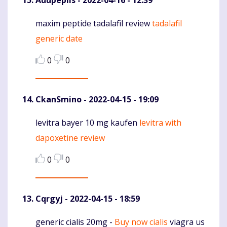
maxim peptide tadalafil review
tadalafil
Komentaras
generic date
0
0
CkanSmino
- 2022-04-15 - 19:09
levitra bayer 10 mg kaufen
levitra with
Komentaras
dapoxetine review
0
0
Cqrgyj
- 2022-04-15 - 18:59
generic cialis 20mg -
Buy now cialis
viagra us
Komentaras