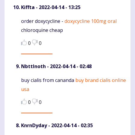
Kiffta
- 2022-04-14 - 13:25
order doxycycline -
doxycycline 100mg oral
Komentaras
chloroquine cheap
0
0
NbttInoth
- 2022-04-14 - 02:48
buy cialis from cananda
buy brand cialis online
Komentaras
usa
0
0
KnrnDyday
- 2022-04-14 - 02:35