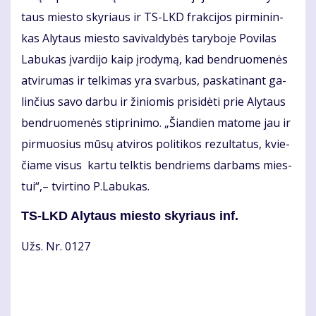
taus mies­to sky­riaus ir TS-LKD frak­ci­jos pir­mi­nin­
kas Aly­taus mies­to sa­vi­val­dy­bės ta­ry­bo­je Po­vi­las
La­bu­kas įvar­di­jo kaip įro­dy­mą, kad ben­druo­me­nės
at­vi­ru­mas ir tel­ki­mas yra svar­bus, pa­ska­ti­nant ga­
lin­čius sa­vo dar­bu ir ži­nio­mis pri­si­dė­ti prie Aly­taus
ben­druo­me­nės stip­ri­ni­mo. „Šian­dien ma­to­me jau ir
pir­muo­sius mū­sų at­vi­ros po­li­ti­kos re­zul­ta­tus, kvie­
čia­me vi­sus kartu telktis ben­driems dar­bams mies­
tui“,– tvirtino P.La­bu­kas.
TS-LKD Aly­taus mies­to sky­riaus inf.
Užs. Nr. 0127