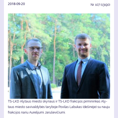
2018-09-20
Nr.
107 (13190)
TS-LKD Aly­taus mies­to sky­riaus ir TS-LKD frak­ci­jos pir­mi­nin­kas Aly­
taus mies­to sa­vi­val­dy­bės ta­ry­bo­je Po­vi­las La­bu­kas (dešinėje) su nauju
frakcijos nariu Aurelijumi Jaruševičiumi.