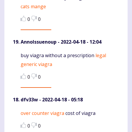
cats mange
0
0
AnnoIssuenoup
- 2022-04-18 - 12:04
buy viagra without a prescription
legal
Komentaras
generic viagra
0
0
dfv33w
- 2022-04-18 - 05:18
over counter viagra
cost of viagra
Komentaras
0
0