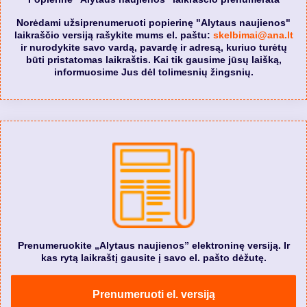
Norėdami užsiprenumeruoti popierinę "Alytaus naujienos"
laikraščio versiją rašykite mums el. paštu:
skelbimai@ana.lt
ir nurodykite savo vardą, pavardę ir adresą, kuriuo turėtų
būti pristatomas laikraštis. Kai tik gausime jūsų laišką,
informuosime Jus dėl tolimesnių žingsnių.
Prenumeruokite „Alytaus naujienos” elektroninę versiją. Ir
kas rytą laikraštį gausite į savo el. pašto dėžutę.
Prenumeruoti el. versiją