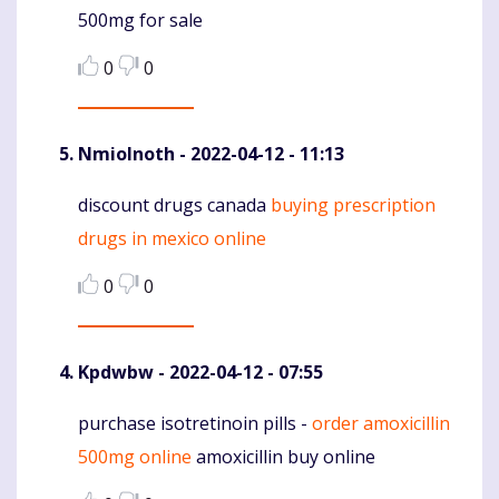
500mg for sale
0
0
NmioInoth
- 2022-04-12 - 11:13
discount drugs canada
buying prescription
Komentaras
drugs in mexico online
0
0
Kpdwbw
- 2022-04-12 - 07:55
purchase isotretinoin pills -
order amoxicillin
Komentaras
500mg online
amoxicillin buy online