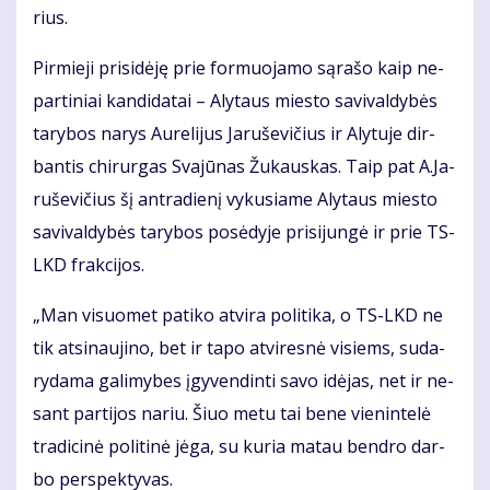
rius.
Pir­mie­ji pri­si­dė­ję prie for­muo­ja­mo są­ra­šo kaip ne­
par­ti­niai kan­di­da­tai – Aly­taus mies­to sa­vi­val­dy­bės
ta­ry­bos na­rys Au­re­li­jus Ja­ru­še­vi­čius ir Aly­tu­je dir­
ban­tis chi­rur­gas Sva­jū­nas Žu­kaus­kas. Taip pat A.Ja­
ru­še­vi­čius šį antra­dienį vy­ku­sia­me Aly­taus mies­to
sa­vi­val­dy­bės ta­ry­bos po­sė­dy­je pri­si­jun­gė ir prie TS-
LKD frak­ci­jos.
„Man vi­suo­met pa­ti­ko at­vi­ra po­li­ti­ka, o TS-LKD ne
tik at­si­nau­ji­no, bet ir ta­po at­vi­res­nė vi­siems, su­da­
ry­da­ma ga­li­my­bes įgy­ven­din­ti sa­vo idė­jas, net ir ne­
sant par­ti­jos na­riu. Šiuo me­tu tai be­ne vie­nin­te­lė
tra­di­ci­nė po­li­ti­nė jė­ga, su ku­ria ma­tau ben­dro dar­
bo per­spek­ty­vas.