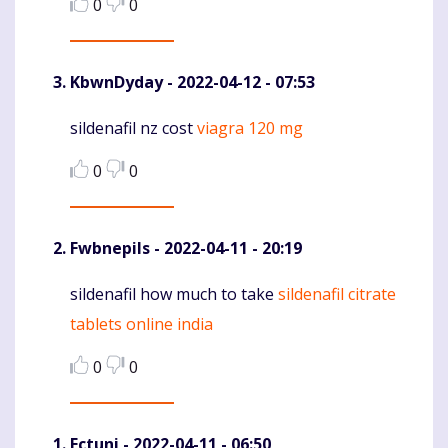
0
0
KbwnDyday
- 2022-04-12 - 07:53
sildenafil nz cost
viagra 120 mg
Komentaras
0
0
Fwbnepils
- 2022-04-11 - 20:19
sildenafil how much to take
sildenafil citrate
Komentaras
tablets online india
0
0
Ectuni
- 2022-04-11 - 06:50