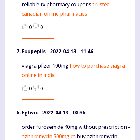
reliable rx pharmacy coupons
trusted
Komentaras
canadian online pharmacies
0
0
Fuupepils
- 2022-04-13 - 11:46
viagra pfizer 100mg
how to purchase viagra
Komentaras
online in india
0
0
Eghvic
- 2022-04-13 - 08:36
order furosemide 40mg without prescription -
Komentaras
azithromycin 500mg ca
buy azithromycin