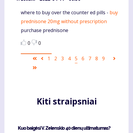
where to buy over the counter ed pills -
buy
Komentaras
prednisone 20mg without prescription
purchase prednisone
0
0
Pagination
First
Ankstesnis
Puslapis
1
Puslapis
2
Puslapis
3
Puslapis
4
Current
5
Puslapis
6
Puslapis
7
Puslapis
8
Puslapis
9
Sekanti
page
puslapis
page
puslapi
Last
page
Kiti straipsniai
Kuo baigėsi V. Zelenskio 40 dienų ultimatumas?