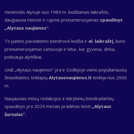
Vienintelis Alytuje nuo 1989 m. leidžiamas laikraštis,
daugiausia mieste ir rajone prenumeruojamas
spaudinys
„Alytaus naujienos“.
To paties pavadinimo bendrovė leidžia ir
el. laikraštį,
kuris
prenumeruojamas Lietuvoje ir kitur, kur gyvena, dirba,
poilsiauja alytiškiai.
UAB „Alytaus naujienos“ yra ir Dzūkijoje vieno populiariausių
žiniasklaidos tinklapių
Alytausnaujienos.lt
leidėja nuo 2000
m.
Naujausias mūsų redakcijos ir kūrybinių bendradarbių
spaudinys yra 2024 metais pradėtas leisti
„Alytaus
žurnalas“.