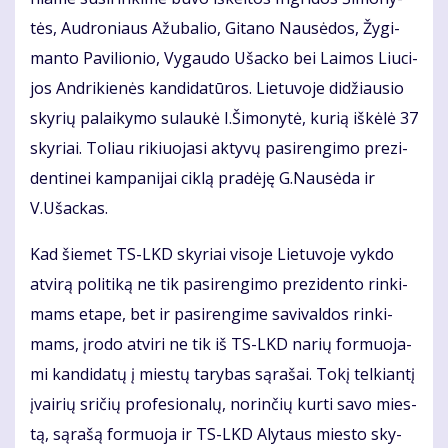
tės, Aud­ro­niaus Ažu­ba­lio, Gi­ta­no Nau­sė­dos, Žy­gi­
man­to Pa­vi­lio­nio, Vy­gau­do Ušac­ko bei Lai­mos Liu­ci­
jos An­dri­kie­nės kan­di­da­tū­ros. Lie­tu­vo­je di­džiau­sio
sky­rių pa­lai­ky­mo su­lau­kė I.Ši­mo­ny­tė, ku­rią iš­kė­lė 37
sky­riai. To­liau ri­kiuo­ja­si ak­ty­vų pa­si­ren­gi­mo pre­zi­
den­ti­nei kam­pa­ni­jai cik­lą pra­dė­ję G.Nau­sė­da ir
V.Ušac­kas.
Kad šie­met TS-LKD sky­riai vi­so­je Lie­tu­vo­je vyk­do
at­vi­rą po­li­ti­ką ne tik pa­si­ren­gi­mo pre­zi­den­to rin­ki­
mams eta­pe, bet ir pa­si­ren­gi­me sa­vi­val­dos rin­ki­
mams, įro­do at­vi­ri ne tik iš TS-LKD na­rių for­muo­ja­
mi kan­di­da­tų į mies­tų ta­ry­bas są­ra­šai. To­kį tel­kian­tį
įvai­rių sri­čių pro­fe­sio­na­lų, no­rin­čių kur­ti sa­vo mies­
tą, są­ra­šą for­muo­ja ir TS-LKD Aly­taus mies­to sky­