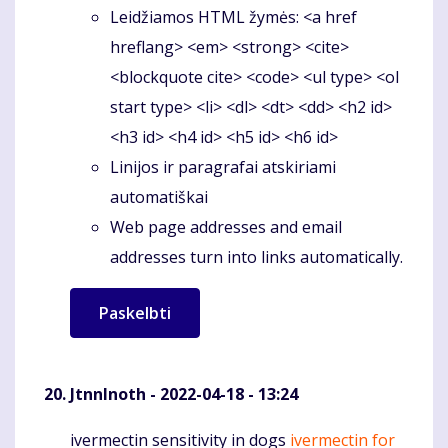
Leidžiamos HTML žymės: <a href
hreflang> <em> <strong> <cite>
<blockquote cite> <code> <ul type> <ol
start type> <li> <dl> <dt> <dd> <h2 id>
<h3 id> <h4 id> <h5 id> <h6 id>
Linijos ir paragrafai atskiriami
automatiškai
Web page addresses and email
addresses turn into links automatically.
JtnnInoth
- 2022-04-18 - 13:24
ivermectin sensitivity in dogs
ivermectin for
Komentaras