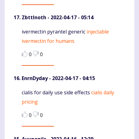
ZbttInoth
- 2022-04-17 - 05:14
ivermectin pyrantel generic
injectable
Komentaras
ivermectin for humans
0
0
EnrnDyday
- 2022-04-17 - 04:15
cialis for daily use side effects
cialis daily
Komentaras
pricing
0
0
Auupepils
- 2022-04-16 - 12:39