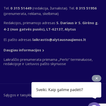
Tel.
0 315 51449
(redakcija, žurnalistai). Tel.
0 315 51956
(prenumerata, reklama, skelbimai)
Redakcijos, priimamojo adresas
S. Dariaus ir S. Girėno g.
4-2 (nuo gatvės pusės), LT-62137, Alytus
El. pašto adresas
laikrastis@alytausnaujienos.lt
Daugiau informacijos
Laikraščio prenumerata priimama „Perlo“ terminaluose,
redakcijoje ir Lietuvos pašto skyriuose
Sveiki. Kaip galime padėti?
Sąlygos ir taisyklės
Bottom
footer