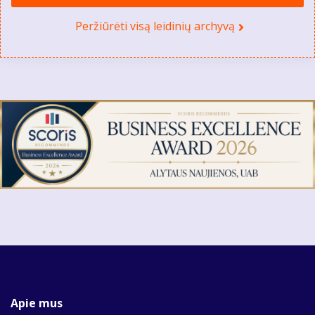
Peržiūrėti visą leidinių archyvą
Apie mus