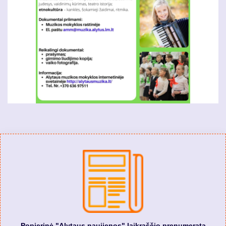
Popierinė "Alytaus naujienos" laikraščio prenumerata