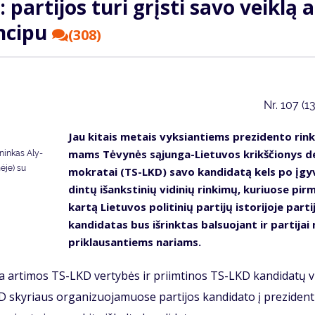
 par­ti­jos tu­ri grįs­ti sa­vo veik­lą a
­ci­pu
(308)
Nr.
107 (1
Jau ki­tais me­tais vyk­sian­tiems pre­zi­den­to rin­k
mams Tė­vy­nės są­jun­ga-Lie­tu­vos krikš­čio­nys d
­nin­kas Aly­
nėje) su
mok­ra­tai (TS-LKD) sa­vo kan­di­da­tą kels po įgy
din­tų iš­anks­ti­nių vi­di­nių rin­ki­mų, ku­riuo­se pir­
kar­tą Lie­tu­vos po­li­ti­nių par­ti­jų is­to­ri­jo­je par­ti
kan­di­da­tas bus iš­rink­tas bal­suo­jant ir par­ti­jai
pri­klau­san­tiems na­riams.
a ar­ti­mos TS-LKD ver­ty­bės ir pri­im­ti­nos TS-LKD kan­di­da­tų vi
 sky­riaus or­ga­ni­zuo­ja­muose par­ti­jos kan­di­da­to į pre­zi­den­