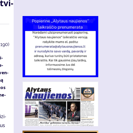
t­vi­
3190)
i­
e­
­ven­
mą
­jos
 ne­
­zi­
tus