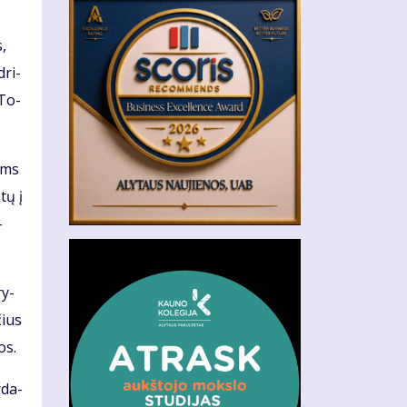
s,
dri­
 To­
mams
tų į
­
ry­
čius
os.
y­da­