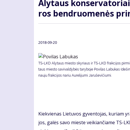
Aly­taus kon­ser­va­to­riai:
ros ben­druo­me­nės prin
2018-09-20
TS-LKD Aly­taus mies­to sky­riaus ir TS-LKD frak­ci­jos pir­mi
taus mies­to sa­vi­val­dy­bės ta­ry­bo­je Po­vi­las La­bu­kas (deši
nauju frakcijos nariu Aurelijumi Jaruševičiumi.
Kiek­vie­nas Lie­tu­vos gy­ven­to­jas, ku­riam yr
jos, ga­lės sa­vo mies­te vei­kian­čia­me TS-LKD