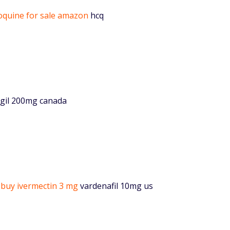
oquine for sale amazon
hcq
gil 200mg canada
-
buy ivermectin 3 mg
vardenafil 10mg us