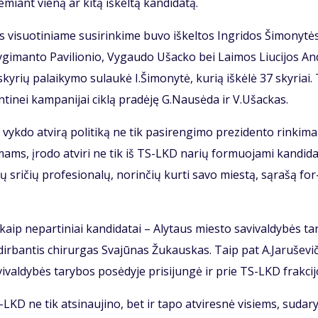
­miant vie­ną ar ki­tą iš­kel­tą kan­di­da­tą.
­suo­ti­nia­me su­si­rin­ki­me bu­vo iš­kel­tos In­gri­dos Ši­mo­ny­tė
­gi­man­to Pa­vi­lio­nio, Vy­gau­do Ušac­ko bei Lai­mos Liu­ci­jos An­
sky­rių pa­lai­ky­mo su­lau­kė I.Ši­mo­ny­tė, ku­rią iš­kė­lė 37 sky­riai.
en­ti­nei kam­pa­ni­jai cik­lą pra­dė­ję G.Nau­sė­da ir V.Ušac­kas.
vyk­do at­vi­rą po­li­ti­ką ne tik pa­si­ren­gi­mo pre­zi­den­to rin­ki­
i­mams, įro­do at­vi­ri ne tik iš TS-LKD na­rių for­muo­ja­mi kan­di­da­
rių sri­čių pro­fe­sio­na­lų, no­rin­čių kur­ti sa­vo mies­tą, są­ra­šą for
 kaip ne­par­ti­niai kan­di­da­tai – Aly­taus mies­to sa­vi­val­dy­bės ta­
je dir­ban­tis chi­rur­gas Sva­jū­nas Žu­kaus­kas. Taip pat A.Ja­ru­še­vi­
­val­dy­bės ta­ry­bos po­sė­dy­je pri­si­jun­gė ir prie TS-LKD frak­ci­j
-LKD ne tik at­si­nau­ji­no, bet ir ta­po at­vi­res­nė vi­siems, su­da­r