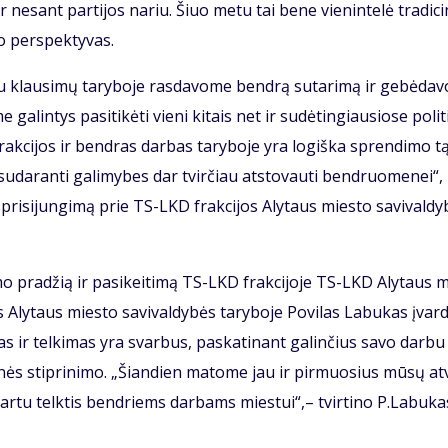
r ne­sant par­ti­jos na­riu. Šiuo me­tu tai be­ne vie­nin­te­lė tra­di­ci
o per­spek­ty­vas.
iu klau­si­mų ta­ry­bo­je ras­da­vo­me ben­drą su­ta­ri­mą ir ge­bė­da­
a­lin­tys pa­si­ti­kė­ti vie­ni ki­tais net ir su­dė­tin­giau­sio­se po­li­t
 frak­ci­jos ir ben­dras dar­bas ta­ry­bo­je yra lo­giš­ka spren­di­mo tą
ir su­da­ran­ti ga­li­my­bes dar tvir­čiau at­sto­vau­ti ben­druo­me­nei“,
 pri­si­jun­gi­mą prie TS-LKD frak­ci­jos Aly­taus mies­to sa­vi­val­dy
vi­mo pra­džią ir pa­si­kei­ti­mą TS-LKD frak­ci­jo­je TS-LKD Aly­taus 
Aly­taus mies­to sa­vi­val­dy­bės ta­ry­bo­je Po­vi­las La­bu­kas įvar­d
 ir tel­ki­mas yra svar­bus, pa­ska­ti­nant ga­lin­čius sa­vo dar­bu 
­nės stip­ri­ni­mo. „Šian­dien ma­to­me jau ir pir­muo­sius mū­sų at­
us kartu telktis ben­driems dar­bams mies­tui“,– tvirtino P.La­bu­ka