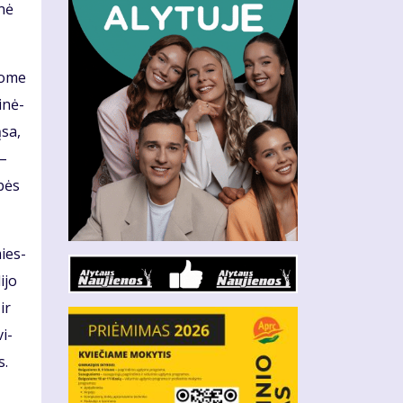
­nė
vo­me
i­nė­
­sa,
 –
­bės
mies­
i­jo
ir
vi­
s.