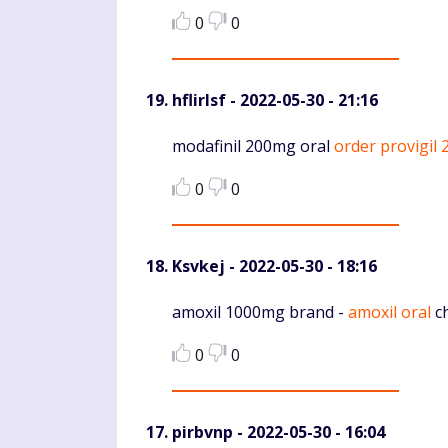
0
0
hflirlsf
- 2022-05-30 - 21:16
Komentaras
modafinil 200mg oral
order provigil
0
0
Ksvkej
- 2022-05-30 - 18:16
Komentaras
amoxil 1000mg brand -
amoxil oral
ch
0
0
pirbvnp
- 2022-05-30 - 16:04