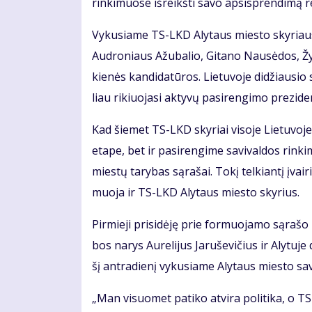
rin­ki­muo­se iš­reikš­ti sa­vo ap­si­spren­di­mą re
Vy­ku­sia­me TS-LKD Aly­taus mies­to sky­riaus vi
Aud­ro­niaus Ažu­ba­lio, Gi­ta­no Nau­sė­dos, Žy
kie­nės kan­di­da­tū­ros. Lie­tu­vo­je di­džiau­sio 
liau ri­kiuo­ja­si ak­ty­vų pa­si­ren­gi­mo pre­zi­d
Kad šie­met TS-LKD sky­riai vi­so­je Lie­tu­vo­je 
eta­pe, bet ir pa­si­ren­gi­me sa­vi­val­dos rin­k
mies­tų ta­ry­bas są­ra­šai. To­kį tel­kian­tį įvai­
muo­ja ir TS-LKD Aly­taus mies­to sky­rius.
Pir­mie­ji pri­si­dė­ję prie for­muo­ja­mo są­ra­šo
bos na­rys Au­re­li­jus Ja­ru­še­vi­čius ir Aly­tu­
šį antra­dienį vy­ku­sia­me Aly­taus mies­to sa­vi
„Man vi­suo­met pa­ti­ko at­vi­ra po­li­ti­ka, o TS