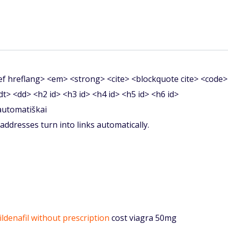
f hreflang> <em> <strong> <cite> <blockquote cite> <code>
<dt> <dd> <h2 id> <h3 id> <h4 id> <h5 id> <h6 id>
 automatiškai
ddresses turn into links automatically.
ildenafil without prescription
cost viagra 50mg