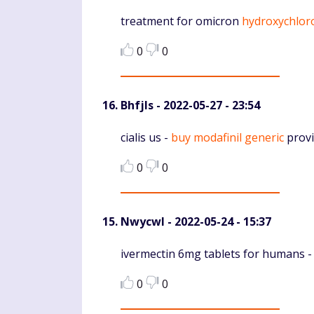
Komentaras
treatment for omicron
hydroxychlor
0
0
Bhfjls
- 2022-05-27 - 23:54
Komentaras
cialis us -
buy modafinil generic
provi
0
0
Nwycwl
- 2022-05-24 - 15:37
Komentaras
ivermectin 6mg tablets for humans 
0
0