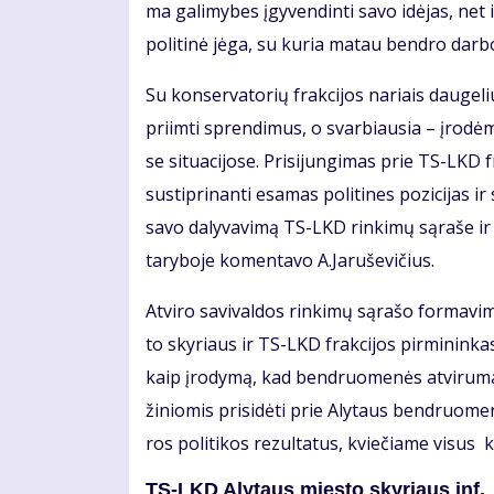
ma ga­li­my­bes įgy­ven­din­ti sa­vo idė­jas, net i
po­li­ti­nė jė­ga, su ku­ria ma­tau ben­dro dar­b
Su kon­ser­va­to­rių frak­ci­jos na­riais dau­ge­l
pri­im­ti spren­di­mus, o svar­biau­sia – įro­dė­me g
se si­tu­a­ci­jo­se. Pri­si­jun­gi­mas prie TS-LKD
su­stip­ri­nan­ti esa­mas po­li­ti­nes po­zi­ci­jas 
sa­vo da­ly­va­vi­mą TS-LKD rin­ki­mų są­ra­še ir
ta­ry­bo­je ko­men­ta­vo A.Ja­ru­še­vi­čius.
At­vi­ro sa­vi­val­dos rin­ki­mų są­ra­šo for­ma­
to sky­riaus ir TS-LKD frak­ci­jos pir­mi­nin­kas 
kaip įro­dy­mą, kad ben­druo­me­nės at­vi­ru­mas
ži­nio­mis pri­si­dė­ti prie Aly­taus ben­druo­me
ros po­li­ti­kos re­zul­ta­tus, kvie­čia­me vi­s
TS-LKD Aly­taus mies­to sky­riaus inf.