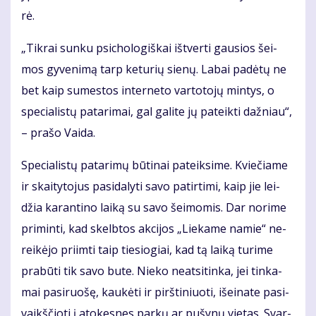
rė.
„Tik­rai sun­ku psi­cho­lo­giš­kai iš­tver­ti gau­sios šei­
mos gy­ve­ni­mą tarp ke­tu­rių sie­nų. La­bai pa­dė­tų ne
bet kaip su­mes­tos in­ter­ne­to var­to­to­jų min­tys, o
spe­cia­lis­tų pa­ta­ri­mai, gal ga­li­te jų pa­teik­ti daž­niau“,
– pra­šo Vai­da.
Spe­cia­lis­tų pa­ta­ri­mų bū­ti­nai pa­teik­si­me. Kvie­čia­me
ir skai­ty­to­jus pa­si­da­ly­ti sa­vo pa­tir­ti­mi, kaip jie lei­
džia ka­ran­ti­no lai­ką su sa­vo šei­mo­mis. Dar no­ri­me
pri­min­ti, kad skelb­tos ak­ci­jos „Lie­ka­me na­mie“ ne­
rei­kė­jo pri­im­ti taip tie­sio­giai, kad tą lai­ką tu­ri­me
pra­bū­ti tik sa­vo bu­te. Nie­ko ne­at­si­tin­ka, jei tin­ka­
mai pa­si­ruo­šę, kau­kė­ti ir pirš­ti­niuo­ti, iš­ei­na­te pa­si­
vaikš­čio­ti į ato­kes­nes par­kų ar pu­šy­nų vie­tas. Svar­