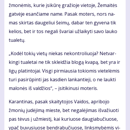
žmo­nė­mis, ku­rie įsi­kū­rę gra­žio­je vie­to­je, Že­mai­tės
gat­vė­je esan­čia­me na­me. Pa­sak mo­ters, nors na­
mas skir­tas dau­ge­liui šei­mų, da­bar ten gy­ve­na tik
ke­lios, bet ir tos ne­ga­li šva­riai už­lai­ky­ti sa­vo lau­ko
tu­a­le­tų.
„Ko­dėl to­kių vie­tų nie­kas ne­kon­tro­liuo­ja? Ne­tvar­
kin­gi tu­a­le­tai ne tik sklei­džia blo­gą kva­pą, bet yra ir
li­gų pla­tin­to­jai. Vis­gi pir­miau­sia to­kio­mis vie­te­lė­mis
tu­ri pa­si­rū­pin­ti jas kas­dien lan­kan­tie­ji, o ne lauk­ti
ma­lo­nės iš val­džios“, – įsi­ti­ki­nu­si mo­te­ris.
Ka­ran­ti­nas, pa­sak skai­ty­to­jos Vai­dos, ap­ri­bo­jo
žmo­nių ju­dė­ji­mą mies­te, bet ne­ga­lė­ji­mas iš­va­žiuo­ti
pas tė­vus į už­mies­tį, kai ku­riuo­se dau­gia­bu­čiuo­se,
ypač bu­vu­siuo­se ben­dra­bu­čiuo­se, links­my­bė­mis vi­