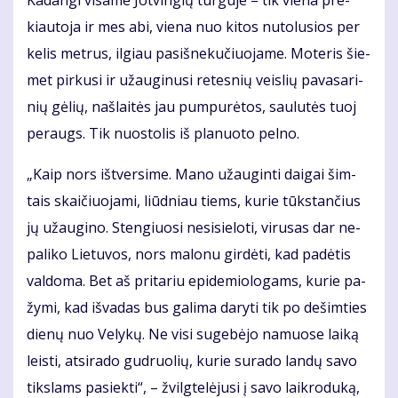
kiau­to­ja ir mes abi, vie­na nuo ki­tos nu­to­lu­sios per
ke­lis met­rus, il­giau pa­si­šne­ku­čiuo­ja­me. Mo­te­ris šie­
met pir­ku­si ir už­au­gi­nu­si re­tes­nių veis­lių pa­va­sa­ri­
nių gė­lių, naš­lai­tės jau pum­pu­rė­tos, sau­lu­tės tuoj
per­augs. Tik nuos­to­lis iš pla­nuo­to pel­no.
„Kaip nors iš­tver­si­me. Ma­no už­au­gin­ti dai­gai šim­
tais skai­čiuo­ja­mi, liūd­niau tiems, ku­rie tūks­tan­čius
jų už­au­gi­no. Sten­giuo­si ne­si­sie­lo­ti, vi­ru­sas dar ne­
pa­li­ko Lie­tu­vos, nors ma­lo­nu gir­dė­ti, kad pa­dė­tis
val­do­ma. Bet aš pri­ta­riu epi­de­mio­lo­gams, ku­rie pa­
žy­mi, kad iš­va­das bus ga­li­ma da­ry­ti tik po de­šim­ties
die­nų nuo Ve­ly­kų. Ne vi­si su­ge­bė­jo na­muo­se lai­ką
leis­ti, at­si­ra­do gud­ruo­lių, ku­rie su­ra­do lan­dų sa­vo
tiks­lams pa­siek­ti“, – žvilg­te­lė­ju­si į sa­vo laik­ro­du­ką,