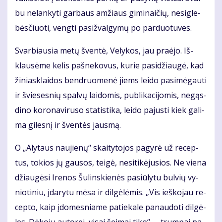
bu ne­lan­ky­ti gar­baus am­žiaus gi­mi­nai­čių, ne­sig­le­
bės­čiuo­ti, veng­ti pa­si­žval­gy­mų po par­duo­tu­ves.
Svar­biau­sia me­tų šven­tė, Ve­ly­kos, jau pra­ėjo. Iš­
klau­sė­me ke­lis pa­šne­ko­vus, ku­rie pa­si­džiau­gė, kad
ži­niask­lai­dos ben­druo­me­nė jiems lei­do pa­si­mė­gau­ti
ir švie­ses­nių spal­vų lai­do­mis, pub­li­ka­ci­jo­mis, ne­gąs­
di­no ko­ro­na­vi­ru­so sta­tis­ti­ka, lei­do pa­jus­ti kiek ga­li­
ma gi­les­nį ir šven­tės jaus­mą.
O „Aly­taus nau­jie­nų“ skai­ty­to­jos pa­gy­rė už re­cep­
tus, to­kios jų gau­sos, tei­gė, ne­si­ti­kė­ju­sios. Ne vie­na
džiau­gė­si Ire­nos Šu­lins­kie­nės pa­siū­ly­tu bul­vių vy­
nio­ti­niu, įda­ry­tu mė­sa ir dil­gė­lė­mis. „Vis ieš­ko­jau re­
cep­to, kaip įdo­mes­nia­me pa­tie­ka­le pa­nau­do­ti dil­gė­
les. Dė­ko­ju au­to­rei, vi­sai šei­mai ti­ko“, – trum­pai pa­