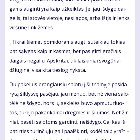
gams au­gin­ti yra kaip už­keik­tas. Jei jau iš­dy­go dai­
ge­lis, tai sto­vės vie­to­je, ne­si­la­pos, ar­ba iš­tįs ir lenks
vir­šū­nę link že­mės.
„Tik­rai šie­met po­mi­do­rams aug­ti su­tei­kiau to­kias
pat są­ly­gas kaip ir kas­met, bet pa­si­gir­ti gra­žiais
dai­gais ne­ga­liu. Ap­skri­tai, tik laiš­ki­niai svo­gū­nai
džiu­gi­na, vi­sa ki­ta tie­siog nyks­ta.
Du pa­ke­lius bran­giau­sių sa­lo­tų į šilt­na­my­je pa­si­da­
ry­tą šilt­lys­vę pa­sė­jau, jau mė­nuo, bet nė vie­na sa­lo­
tė­lė ne­iš­dy­go, nors jų sėk­le­lės bu­vo ap­mu­tu­riuo­
tos, tu­rė­jo pa­kan­ka­mai drėg­mės ir ši­lu­mos. Net žir­
niai, pa­sė­ti sa­lo­toms gar­din­ti, ne­iš­dy­go. Gal kas iš
pa­tir­ties tu­rin­čių­jų ga­li pa­aiš­kin­ti, ko­dėl taip yra?“ –