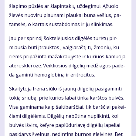
šla­pi­mo pūs­lės ar šla­pin­ta­kių už­de­gi­mui. Ąžuo­lo
žie­vės nuo­vi­ru plau­na­mi plau­kai bū­na veš­lūs, pa­
tam­sės, o kar­tais su­stab­do­mas ir jų slin­ki­mas.
Jau per sprin­dį šok­te­lė­ju­sios dil­gė­lės tu­rė­tų pir­
miau­sia bū­ti įtrauk­tos į val­gia­raš­tį tų žmo­nių, ku­
riems pri­pa­žin­ta ma­ža­krau­jys­tė ir ku­riuos ka­muo­ja
ate­ro­sklerozė. Veik­lio­sios dil­gė­lių me­džia­gos pa­de­
da ga­min­ti he­mog­lo­bi­ną ir erit­ro­ci­tus.
Skai­ty­to­ja Ire­na siū­lo iš jau­nų dil­gė­lių pa­si­ga­min­ti
to­kią sriu­bą, prie ku­rios la­bai tin­ka karš­tos bul­vės.
Vi­sa ga­mi­na­ma kaip šal­ti­barš­čiai, tik barš­čiai pa­kei­
čia­mi dil­gė­lė­mis. Dil­gė­lių ne­bū­ti­na nu­pli­kin­ti, kol
bul­vės iš­virs, ke­fy­re pa­plū­du­ria­vę dil­gė­lių la­pe­liai
pa­si­da­rys švel­nūs, ne­dir­gins bur­nos glei­vi­nės. Bet