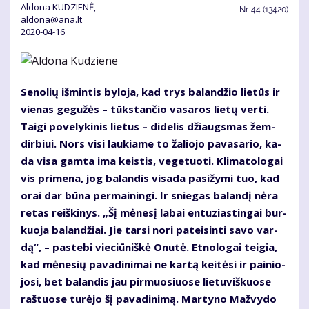
Aldona KUDZIENĖ,
Nr.
44 (13420)
aldona@ana.lt
2020-04-16
Se­no­lių iš­min­tis by­lo­ja, kad trys ba­lan­džio lie­tūs ir
vie­nas ge­gu­žės – tūks­tan­čio va­sa­ros lie­tų ver­ti.
Tai­gi po­ve­ly­ki­nis lie­tus – di­de­lis džiaugs­mas žem­
dir­biui. Nors vi­si lau­kia­me to ža­lio­jo pa­va­sa­rio, ka­
da vi­sa gam­ta ima keis­tis, ve­ge­tuo­ti. Kli­ma­to­lo­gai
vis pri­me­na, jog ba­lan­dis vi­sa­da pa­si­žy­mi tuo, kad
orai dar bū­na per­mai­nin­gi. Ir snie­gas ba­lan­dį nė­ra
re­tas reiš­ki­nys. „Šį mė­ne­sį la­bai en­tu­zias­tin­gai bur­
kuo­ja ba­lan­džiai. Jie tar­si no­ri pa­tei­sin­ti sa­vo var­
dą“, – pa­ste­bi vie­ciū­niš­kė Onu­tė. Et­no­lo­gai tei­gia,
kad mė­ne­sių pa­va­di­ni­mai ne kar­tą kei­tė­si ir pai­nio­
jo­si, bet ba­lan­dis jau pir­muo­siuo­se lie­tu­viš­kuo­se
raš­tuo­se tu­rė­jo šį pa­va­di­ni­mą. Mar­ty­no Maž­vy­do