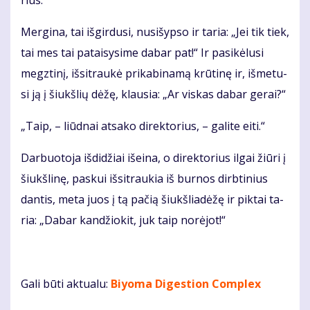
Mer­gi­na, tai iš­gir­du­si, nu­si­šyp­so ir ta­ria: „Jei tik tiek,
tai mes tai pa­tai­sy­si­me da­bar pat!“ Ir pa­si­kė­lu­si
megz­ti­nį, iš­si­trau­kė pri­ka­bi­na­mą krū­ti­nę ir, iš­me­tu­
si ją į šiukš­lių dė­žę, klau­sia: „Ar vis­kas da­bar ge­rai?“
„Taip, – liūd­nai at­sa­ko di­rek­to­rius, – ga­li­te ei­ti.“
Dar­buo­to­ja iš­di­džiai iš­ei­na, o di­rek­to­rius il­gai žiū­ri į
šiukš­li­nę, pas­kui iš­si­trau­kia iš bur­nos dirb­ti­nius
dan­tis, me­ta juos į tą pa­čią šiukš­lia­dė­žę ir pik­tai ta­
ria: „Da­bar kan­džio­kit, juk taip no­rė­jot!“
Gali būti aktualu:
Biyoma Digestion Complex