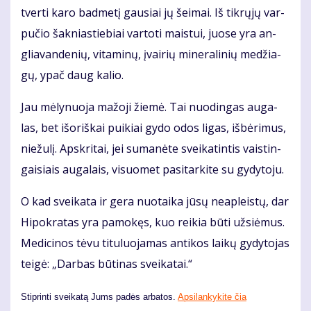
tver­ti ka­ro bad­me­tį gau­siai jų šei­mai. Iš tik­rų­jų var­
pu­čio šak­nias­tie­biai var­to­ti mais­tui, juo­se yra an­
glia­van­de­nių, vi­ta­mi­nų, įvai­rių mi­ne­ra­li­nių me­džia­
gų, ypač daug ka­lio.
Jau mė­ly­nuo­ja ma­žo­ji žie­mė. Tai nuo­din­gas au­ga­
las, bet iš­oriš­kai pui­kiai gy­do odos li­gas, iš­bė­ri­mus,
nie­žu­lį. Ap­skri­tai, jei su­ma­nė­te svei­ka­tin­tis vais­tin­
gai­siais au­ga­lais, vi­suo­met pa­si­tar­ki­te su gy­dy­to­ju.
O kad svei­ka­ta ir ge­ra nuo­tai­ka jū­sų ne­ap­leis­tų, dar
Hi­pok­ra­tas yra pa­mo­kęs, kuo rei­kia bū­ti už­si­ė­mus.
Me­di­ci­nos tė­vu ti­tu­luo­ja­mas an­ti­kos lai­kų gy­dy­to­jas
tei­gė: „Dar­bas bū­ti­nas svei­ka­tai.“
Stiprinti sveikatą Jums padės arbatos.
Apsilankykite čia