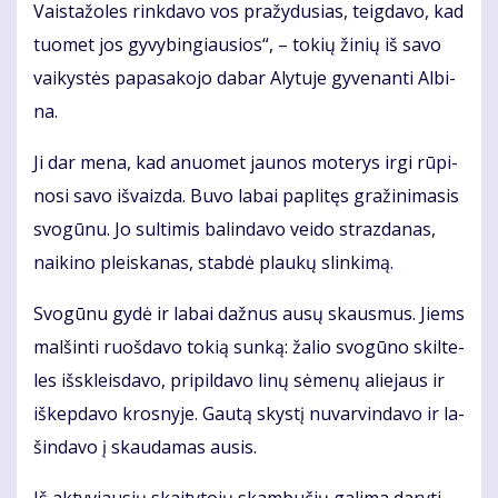
Vais­ta­žo­les rink­da­vo vos pra­žy­du­sias, teig­da­vo, kad
tuo­met jos gy­vy­bin­giau­sios“, – to­kių ži­nių iš sa­vo
vai­kys­tės pa­pa­sa­ko­jo da­bar Aly­tu­je gy­ve­nan­ti Al­bi­
na.
Ji dar me­na, kad anuo­met jau­nos mo­te­rys ir­gi rū­pi­
no­si sa­vo iš­vaiz­da. Bu­vo la­bai pa­pli­tęs gra­ži­ni­ma­sis
svo­gū­nu. Jo sul­ti­mis ba­lin­da­vo vei­do straz­da­nas,
nai­ki­no pleis­ka­nas, stab­dė plau­kų slin­ki­mą.
Svo­gū­nu gy­dė ir la­bai daž­nus au­sų skaus­mus. Jiems
mal­šin­ti ruoš­da­vo to­kią sun­ką: ža­lio svo­gū­no skil­te­
les iš­skleis­da­vo, pri­pil­da­vo li­nų sė­me­nų alie­jaus ir
iš­kep­da­vo kros­ny­je. Gau­tą skys­tį nu­var­vin­da­vo ir la­
šin­da­vo į skau­da­mas au­sis.
Iš ak­ty­viau­sių skai­ty­to­jų skam­bu­čių ga­li­ma da­ry­ti