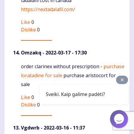
tadalafil cost in canada
Komentaras
https://nextadalafil.com/
Like
0
Dislike
0
Omzakq
- 2022-03-17 - 17:30
order clarinex without prescription -
purchase
Komentaras
loratadine for sale
purchase aristocort for
sale
Sveiki. Kaip galime padėti?
Like
0
Dislike
0
Vgdwrb
- 2022-03-16 - 11:37