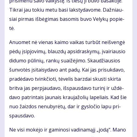
pri­si­me­nu sa­vo vai­kys­tę. Iš tie­sų ji bu­vo ba­sa­ko­jė.
Tik­rai jau to­kiu me­tu ba­si laks­ty­da­vo­me. Daž­niau­
siai pir­mas iš­bė­gi­mas ba­so­mis bu­vo Ve­ly­kų po­pie­
tė.
Anuo­met nė vie­nas kai­mo vai­kas tur­būt ne­iš­ven­gė
pė­dų įsi­pjo­vi­mų, blauz­dų ap­si­dras­ky­mų, įvai­riau­sio
di­du­mo pū­li­nių, ran­kų su­ai­žė­ji­mo. Skau­džiau­sios
šun­vo­tės įsi­tai­sy­da­vo ant pa­dų. Kai jas pri­suk­da­vo,
pra­dė­da­vo tvink­čio­ti, tė­ve­lis barz­dai skus­ti skir­ta
brit­va jas per­pjau­da­vo, iš­spaus­da­vo tu­ri­nį ir už­dė­
da­vo pa­trin­tais jau­nais krau­ja­žo­lių la­pe­liais. Kad šie
nuo žaiz­dos ne­nu­by­rė­tų, dar ir gys­lo­čio la­pu pri­
spaus­da­vo.
Ne vi­si mo­kė­jo ir ga­mi­no­si va­di­na­mą­jį „jo­dą“. Ma­no