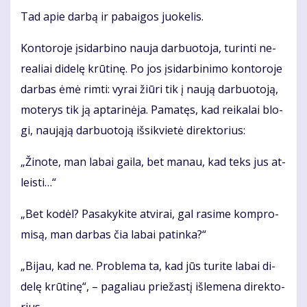
Tad apie dar­bą ir pa­bai­gos juo­ke­lis.
Kon­to­ro­je įsi­dar­bi­no nau­ja dar­buo­to­ja, tu­rin­ti ne­
re­a­liai di­de­lę krū­ti­nę. Po jos įsi­dar­bi­ni­mo kon­to­ro­je
dar­bas ėmė rim­ti: vy­rai žiū­ri tik į nau­ją dar­buo­to­ją,
mo­te­rys tik ją ap­ta­ri­nė­ja. Pa­ma­tęs, kad rei­ka­lai blo­
gi, nau­ją­ją dar­buo­to­ją iš­si­kvie­tė di­rek­to­rius:
„Ži­no­te, man la­bai gai­la, bet ma­nau, kad teks jus at­
leis­ti…“
„Bet ko­dėl? Pa­sa­ky­ki­te at­vi­rai, gal ra­si­me kom­pro­
mi­są, man dar­bas čia la­bai pa­tin­ka?“
„Bi­jau, kad ne. Pro­ble­ma ta, kad jūs tu­ri­te la­bai di­
de­lę krū­ti­nę“, – pa­ga­liau prie­žas­tį iš­le­me­na di­rek­to­
rius.