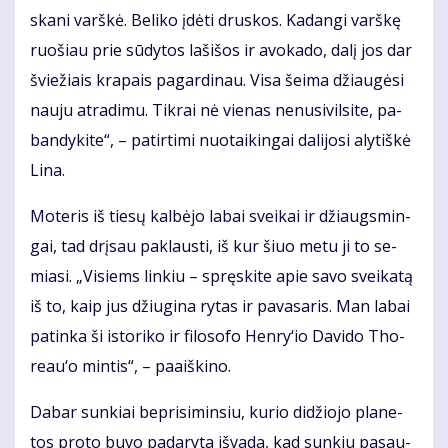
ska­ni varš­kė. Be­li­ko įdė­ti drus­kos. Ka­dan­gi varš­kę
ruo­šiau prie sū­dy­tos la­ši­šos ir avo­ka­do, da­lį jos dar
švie­žiais kra­pais pa­gar­di­nau. Vi­sa šei­ma džiau­gė­si
nau­ju at­ra­di­mu. Tik­rai nė vie­nas ne­nu­si­vil­si­te, pa­
ban­dy­ki­te“, – pa­tir­ti­mi nuo­tai­kin­gai da­li­jo­si aly­tiš­kė
Li­na.
Mo­te­ris iš tie­sų kal­bė­jo la­bai svei­kai ir džiaugs­min­
gai, tad drį­sau pa­klaus­ti, iš kur šiuo me­tu ji to se­
mia­si. „Vi­siems lin­kiu – spręs­ki­te apie sa­vo svei­ka­tą
iš to, kaip jus džiu­gi­na ry­tas ir pa­va­sa­ris. Man la­bai
pa­tin­ka ši is­to­ri­ko ir fi­lo­so­fo Hen­ry‘io Da­vi­do Tho­
re­au‘o min­tis“, – pa­aiš­ki­no.
Da­bar sun­kiai be­pri­si­min­siu, ku­rio di­džio­jo pla­ne­
tos pro­to bu­vo pa­da­ry­ta iš­va­da, kad sun­kiu pa­sau­