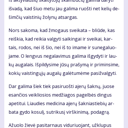
iš­va­dą, kad šiuo me­tu jau ga­li­ma ruoš­ti net ke­lių de­
šim­čių vais­ti­nių žo­ly­nų at­sar­gas.
Nors sa­ko­ma, kad žmo­gaus svei­ka­ta – bliū­de, kas
reiš­kia, kad rei­kia val­gy­ti sai­kin­gai ir svei­kai, kar­
tais, ro­dos, nei iš šio, nei iš to ima­me ir su­ne­ga­luo­
ja­me. O leng­vus ne­ga­la­vi­mus ga­li­ma iš­gy­dy­ti ir lau­
kų au­ga­lais. Iš­pil­dy­si­me jū­sų pra­šy­mą ir pri­min­si­me,
ko­kių vais­tin­gų­jų au­ga­lų ga­lė­tu­mė­me pa­si­žval­gy­ti.
Dar ga­li­ma šiek tiek pa­si­ruoš­ti aje­rų šak­nų, juo­se
esan­čios veik­lio­sios me­džia­gos pa­gel­bės din­gus
ape­ti­tui. Liau­dies me­di­ci­na aje­rų šak­nias­tie­bių ar­
ba­ta gy­do ko­su­lį, su­tri­ku­sį virš­ki­ni­mą, po­dag­rą.
Ažuo­lo žie­vė pa­si­tar­naus vi­du­riuo­jant, už­klu­pus