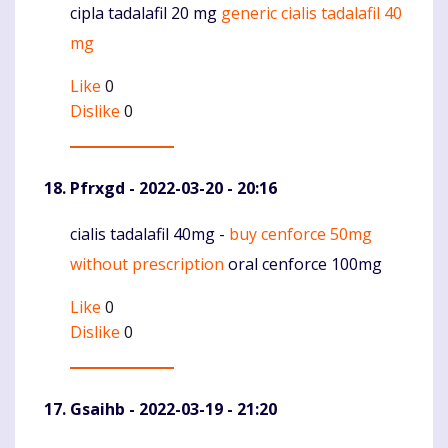
cipla tadalafil 20 mg
generic cialis tadalafil 40
Komentaras
mg
Like
0
Dislike
0
Pfrxgd
- 2022-03-20 - 20:16
cialis tadalafil 40mg -
buy cenforce 50mg
Komentaras
without prescription
oral cenforce 100mg
Like
0
Dislike
0
Gsaihb
- 2022-03-19 - 21:20