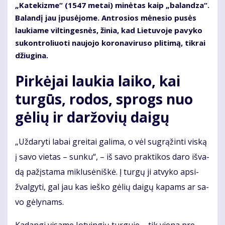
„Ka­te­kiz­me“ (1547 me­tai) mi­nė­tas kaip „ba­lan­dza“.
Ba­lan­dį jau įpu­sė­jo­me. Ant­ro­sios mė­ne­sio pu­sės
lau­kia­me vil­tin­ges­nės, ži­nia, kad Lie­tu­vo­je pa­vy­ko
su­kon­tro­liuo­ti nau­jo­jo ko­ro­na­vi­ru­so pli­ti­mą, tik­rai
džiu­gi­na.
Pir­kė­jai lau­kia lai­ko, kai
tur­gūs, ro­dos, sprogs nuo
gė­lių ir dar­žo­vių dai­gų
„Už­da­ry­ti la­bai grei­tai ga­li­ma, o vėl su­grą­žin­ti vis­ką
į sa­vo vie­tas – sun­ku“, – iš sa­vo prak­ti­kos da­ro iš­va­
dą pa­žįs­ta­ma mik­lu­sė­niš­kė. Į tur­gų ji at­vy­ko ap­si­
žval­gy­ti, gal jau kas ieš­ko gė­lių dai­gų ka­pams ar sa­
vo gė­ly­nams.
Ka­dan­gi vi­sa­me Jot­vin­gių tur­gu­je – tik vie­na pre­