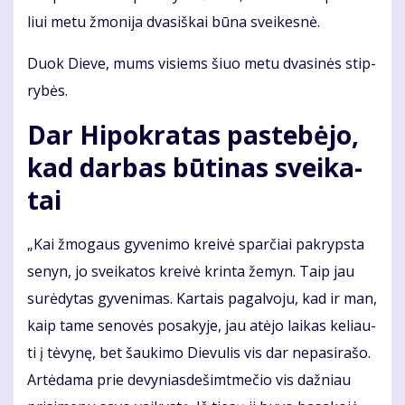
liui me­tu žmo­ni­ja dva­siš­kai bū­na svei­kes­nė.
Duok Die­ve, mums vi­siems šiuo me­tu dva­si­nės stip­
ry­bės.
Dar Hi­pok­ra­tas pa­ste­bė­jo,
kad dar­bas bū­ti­nas svei­ka­
tai
„Kai žmo­gaus gy­ve­ni­mo krei­vė spar­čiai pa­kryps­ta
se­nyn, jo svei­ka­tos krei­vė krin­ta že­myn. Taip jau
su­rė­dy­tas gy­ve­ni­mas. Kar­tais pa­gal­vo­ju, kad ir man,
kaip ta­me se­no­vės po­sa­ky­je, jau at­ėjo lai­kas ke­liau­
ti į tė­vy­nę, bet šau­ki­mo Die­vu­lis vis dar ne­pa­si­ra­šo.
Ar­tė­da­ma prie de­vy­nias­de­šimt­me­čio vis daž­niau