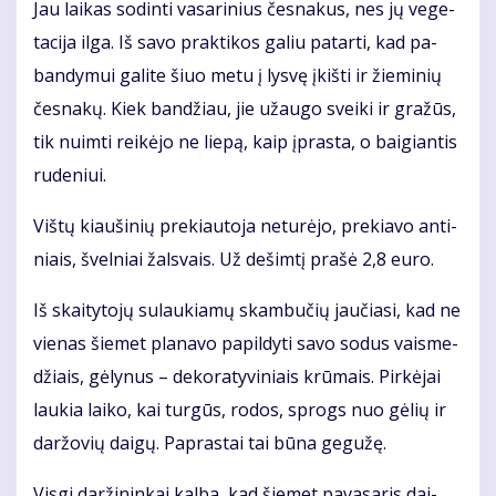
Jau lai­kas so­din­ti va­sa­ri­nius čes­na­kus, nes jų ve­ge­
ta­ci­ja il­ga. Iš sa­vo prak­ti­kos ga­liu pa­tar­ti, kad pa­
ban­dy­mui ga­li­te šiuo me­tu į lys­vę įkiš­ti ir žie­mi­nių
čes­na­kų. Kiek ban­džiau, jie už­au­go svei­ki ir gra­žūs,
tik nuim­ti rei­kė­jo ne lie­pą, kaip įpras­ta, o bai­gian­tis
ru­de­niui.
Viš­tų kiau­ši­nių pre­kiau­to­ja ne­tu­rė­jo, pre­kia­vo an­ti­
niais, švel­niai žals­vais. Už de­šim­tį pra­šė 2,8 eu­ro.
Iš skai­ty­to­jų su­lau­kia­mų skam­bu­čių jau­čia­si, kad ne
vie­nas šie­met pla­na­vo pa­pil­dy­ti sa­vo so­dus vais­me­
džiais, gė­ly­nus – de­ko­ra­ty­vi­niais krū­mais. Pir­kė­jai
lau­kia lai­ko, kai tur­gūs, ro­dos, sprogs nuo gė­lių ir
dar­žo­vių dai­gų. Pa­pras­tai tai bū­na ge­gu­žę.
Vis­gi dar­ži­nin­kai kal­ba, kad šie­met pa­va­sa­ris dai­