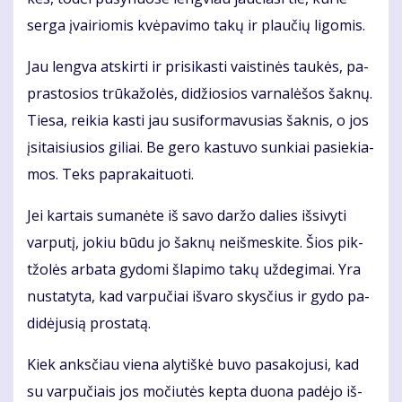
ser­ga įvai­rio­mis kvė­pa­vi­mo ta­kų ir plau­čių li­go­mis.
Jau leng­va at­skir­ti ir pri­si­kas­ti vais­ti­nės tau­kės, pa­
pras­to­sios trū­ka­žo­lės, di­džio­sios var­na­lė­šos šak­nų.
Tie­sa, rei­kia kas­ti jau su­si­for­ma­vu­sias šak­nis, o jos
įsi­tai­siu­sios gi­liai. Be ge­ro kas­tu­vo sun­kiai pa­sie­kia­
mos. Teks pa­pra­kai­tuo­ti.
Jei kar­tais su­ma­nė­te iš sa­vo dar­žo da­lies iš­si­vy­ti
var­pu­tį, jo­kiu bū­du jo šak­nų ne­iš­mes­ki­te. Šios pik­
tžo­lės ar­ba­ta gy­do­mi šla­pi­mo ta­kų už­de­gi­mai. Yra
nu­sta­ty­ta, kad var­pu­čiai iš­va­ro skys­čius ir gy­do pa­
di­dė­ju­sią pro­sta­tą.
Kiek anks­čiau vie­na aly­tiš­kė bu­vo pa­sa­ko­ju­si, kad
su var­pu­čiais jos mo­čiu­tės kep­ta duo­na pa­dė­jo iš­