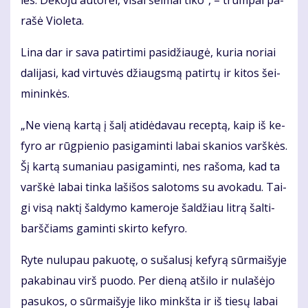
ra­šė Vio­le­ta.
Li­na dar ir sa­va pa­tir­ti­mi pa­si­džiau­gė, ku­ria no­riai
da­li­ja­si, kad vir­tu­vės džiaugs­mą pa­tir­tų ir ki­tos šei­
mi­nin­kės.
„Ne vie­ną kar­tą į ša­lį ati­dė­da­vau re­cep­tą, kaip iš ke­
fy­ro ar rūg­pie­nio pa­si­ga­min­ti la­bai ska­nios varš­kės.
Šį kar­tą su­ma­niau pa­si­ga­min­ti, nes ra­šo­ma, kad ta
varš­kė la­bai tin­ka la­ši­šos sa­lo­toms su avo­ka­du. Tai­
gi vi­są nak­tį šal­dy­mo ka­me­ro­je šal­džiau lit­rą šal­ti­
barš­čiams ga­min­ti skir­to ke­fy­ro.
Ry­te nu­lu­pau pa­kuo­tę, o su­ša­lu­sį ke­fy­rą sūr­mai­šy­je
pa­ka­bi­nau virš puo­do. Per die­ną at­ši­lo ir nu­la­šė­jo
pa­su­kos, o sūr­mai­šy­je li­ko minkš­ta ir iš tie­sų la­bai