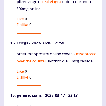
pfizer viagra -
real viagra
order neurontin
Komentaras
800mg online
Like
0
Dislike
0
Lcicgs
- 2022-03-18 - 21:59
order misoprostol online cheap -
misoprostol
Komentaras
over the counter
synthroid 100mcg canada
Like
0
Dislike
0
generic cialis
- 2022-03-17 - 23:13