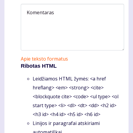
Komentaras
Apie teksto formatus
Ribotas HTML
Leidžiamos HTML žymės: <a href
hreflang> <em> <strong> <cite>
<blockquote cite> <code> <ul type> <ol
start type> <li> <dl> <dt> <dd> <h2 id>
<h3 id> <h4 id> <h5 id> <h6 id>
Linijos ir paragrafai atskiriami
automatiškai