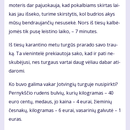
mo­te­ris dar pa­juo­kau­ja, kad po­kal­biams skir­tas lai­
kas jau iš­se­ko, tu­ri­me skirs­ty­tis, kol bud­rios akys
mū­sų ben­drau­jan­čių ne­su­se­kė. Nors iš tie­sų kal­bė­
jo­mės tik pu­sę leis­ti­no lai­ko, – 7 mi­nu­tes.
Iš tie­sų ka­ran­ti­no me­tu tur­gūs pra­ra­do sa­vo trau­
ką. Ta vie­nin­te­lė pre­kiau­to­ja sa­ko, kad ir pa­ti ne­
sku­bė­ju­si, nes tur­gaus var­tai daug vė­liau da­bar ati­
da­ro­mi.
Ko bu­vo ga­li­ma va­kar Jot­vin­gių tur­gu­je nu­si­pirk­ti?
Per­nykš­čio ru­dens bul­vių, ku­rių ki­log­ra­mas – 40
eu­ro cen­tų, me­daus, jo kai­na – 4 eu­rai, žie­mi­nių
čes­na­kų, ki­log­ra­mas – 6 eu­rai, va­sa­ri­nių gal­vu­tė – 1
eu­ras.