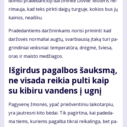
do­mi­si pra­de­dan­čio­ji dar­ži­nin­kė Do­vi­lė. Mo­te­ris ne­
ri­mau­ja, kad teks pirk­ti dai­gų tur­gu­je, ko­kios bus jų
kai­nos, ne­aiš­ku.
Pra­de­dan­tiems dar­ži­nin­kams no­ri­si pri­min­ti: kad
dar­žo­vės nor­ma­liai aug­tų, svar­biau­sią įta­ką tu­ri pa­
grin­di­niai veiks­niai: tem­pe­ra­tū­ra, drėg­mė, švie­sa,
oras ir mais­to me­džia­gos.
Iš­gir­dus pa­gal­bos šauks­mą,
ne vi­sa­da rei­kia pul­ti kaip
su ki­bi­ru van­dens į ug­nį
Pa­gy­ve­nę žmo­nės, ypač prieš­ven­ti­niu lai­ko­tar­piu,
yra jaut­res­ni ki­to bė­dai. Tik pa­gir­ti­na, kai pa­de­da­
ma tiems, ku­riems pa­gal­ba tik­rai rei­ka­lin­ga, bet pa­