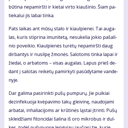
bū­ti­na ne­pa­mirš­ti ir kie­tai vir­to kiau­ši­nio. Šiam pa­
tie­ka­lui jis la­bai tin­ka.
Pats lai­kas ant mū­sų sta­lo ir kiaul­pie­nei. Tai au­ga­
las, ku­ris stip­ri­na imu­ni­te­tą, ne­su­ke­lia jo­kio pa­ša­li­
nio po­vei­kio. Kiaul­pie­nės tu­rė­tų ne­pa­mirš­ti daug
dir­ban­tys ir nu­sil­pę žmo­nės. Sa­lo­toms tin­ka la­pai ir
žie­dai, o ar­ba­toms – vi­sas au­ga­las. La­pus prieš de­
dant į sa­lo­tas rei­kė­tų pa­mir­ky­ti pa­sū­dy­ta­me van­de­
ny­je.
Dar ga­li­ma pa­si­rink­ti pu­šų pum­pu­rų. Jie pui­kiai
dez­in­fe­kuo­ja kvė­pa­vi­mo ta­kų glei­vi­nę, nau­do­ja­mi
ar­ba­tai, in­ha­lia­ci­joms ar krū­ti­nės ląs­tai įtrin­ti. Pu­šų
sklei­džia­mi fi­ton­ci­dai ša­li­na iš oro mik­ro­bus ir dul­
kes, to­dėl pu­šy­nuo­se leng­viau jau­čia­si tie, ku­rie