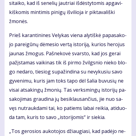
si­tai­ko, kad iš se­ne­lių jaut­riai iš­dės­ty­to­mis ap­ga­vi­
kiš­ko­mis min­ti­mis pi­ni­gų iš­vi­lio­ja ir pik­ta­va­liš­ki
žmo­nės.
Prieš ka­ran­ti­ni­nes Ve­ly­kas vie­na aly­tiš­kė pa­pa­sa­ko­
jo pa­rei­gū­nų dė­me­sio ver­tą is­to­ri­ją, ku­rios he­ro­jus
jau­nas žmo­gus. Pa­šne­ko­vė svars­to, kad jos ge­rai
pa­žįs­ta­mas vai­ki­nas tik iš pir­mo žvilgs­nio nie­ko blo­
go ne­da­ro, tie­siog su­pa­žin­di­na su ne­vy­ku­siu sa­vo
gy­ve­ni­mu, ku­ris jam toks ta­po dėl ša­lia bu­vu­sių ne
vi­sai at­sa­kin­gų žmo­nių. Tas verks­min­gų is­to­ri­jų pa­
sa­ko­ji­mas grau­di­na jų be­si­klau­san­čius, jie nuo sa­
vęs nu­trauk­da­mi tai, ko pa­tiems la­bai rei­kia, ati­duo­
da tam, ku­ris to sa­vo „is­to­ri­jo­mis“ ir sie­kia.
„Tos ge­ro­sios au­ko­to­jos džiau­gia­si, kad pa­dė­jo ne­