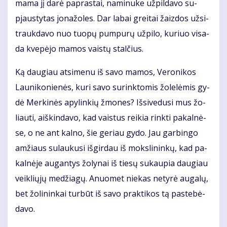
ma­ma jį da­rė pa­pras­tai, na­mi­nu­ke už­pil­da­vo su­
pjaus­ty­tas jo­na­žo­les. Dar la­bai grei­tai žaiz­dos už­si­
trauk­da­vo nuo tuo­pų pum­pu­rų už­pi­lo, ku­riuo vi­sa­
da kve­pė­jo ma­mos vais­tų stal­čius.
Ką dau­giau at­si­me­nu iš sa­vo ma­mos, Ve­ro­ni­kos
Lau­ni­ko­nie­nės, ku­ri sa­vo su­rink­to­mis žo­le­lė­mis gy­
dė Mer­ki­nės apy­lin­kių žmo­nes? Iš­si­ve­du­si mus žo­
liau­ti, aiš­kin­da­vo, kad vais­tus rei­kia rink­ti pa­kal­nė­
se, o ne ant kal­no, šie ge­riau gy­do. Jau gar­bin­go
am­žiaus su­lau­ku­si iš­gir­dau iš moks­li­nin­kų, kad pa­
kal­nė­je au­gan­tys žo­ly­nai iš tie­sų su­kau­pia dau­giau
veik­lių­jų me­džia­gų. Anuo­met nie­kas ne­ty­rė au­ga­lų,
bet žo­li­nin­kai tur­būt iš sa­vo prak­ti­kos tą pa­ste­bė­
da­vo.