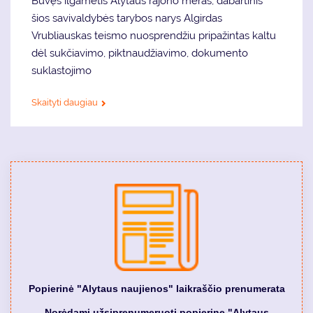
Buvęs ilgametis Alytaus rajono meras, dabartinis
šios savivaldybės tarybos narys Algirdas
Vrubliauskas teismo nuosprendžiu pripažintas kaltu
dėl sukčiavimo, piktnaudžiavimo, dokumento
suklastojimo
Skaityti daugiau
Popierinė "Alytaus naujienos" laikraščio prenumerata
Norėdami užsiprenumeruoti popierinę "Alytaus