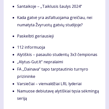
Santaikoje – „Taiklusis šaulys 2024“
Kada gatvė yra asfaltuojama greičiau, nei
numatyta Žvyruotų gatvių studijoje?
Paskelbti geriausieji
112 informuoja
Alytiškis – pasaulio studentų 3x3 čempionas
„Alytus-Gut.lt“ nepralaimi
FA „Dainava“ tapo tarptautinio turnyro
prizininke
Varsiečiai – vienvaldžiai LRL lyderiai
Namuose debiutavę alytiškiai tęsia sėkmingą
seriją