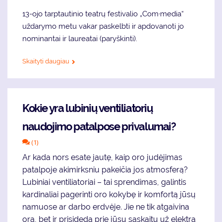
13-ojo tarptautinio teatrų festivalio „Com·media“
uždarymo metu vakar paskelbti ir apdovanoti jo
nominantai ir laureatai (paryškinti).
Skaityti daugiau
Kokie yra lubinių ventiliatorių
naudojimo patalpose privalumai?
(1)
Ar kada nors esate jautę, kaip oro judėjimas
patalpoje akimirksniu pakeičia jos atmosferą?
Lubiniai ventiliatoriai – tai sprendimas, galintis
kardinaliai pagerinti oro kokybę ir komfortą jūsų
namuose ar darbo erdvėje. Jie ne tik atgaivina
orą, bet ir prisideda prie jūsų sąskaitų už elektrą