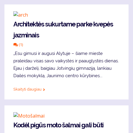
Architektės sukurtame parke kvepės
jazminais
(1)
„Esu gimusi ir augusi Alytuje – šiame mieste
praleidau visas savo vaikystės ir paauglystės dienas.
Ėjau į darželį, baigiau Jotvingių gimnaziją, lankiau
Dailės mokyklą, Jaunimo centro kūrybines...
Skaityti daugiau
Kodėl pigūs moto šalmai gali būti