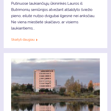
Putinuose laukiančiųjų ūkininkės Lauros iš
Butrimonių seniūnijos atvežant atšaldyto šviežio
pieno, eilutė nutįso dvigubai ilgesnė nei anksčiau.
Ne viena miestietė skaičiavo, ar visiems
laukiantiems...
Skaityti daugiau