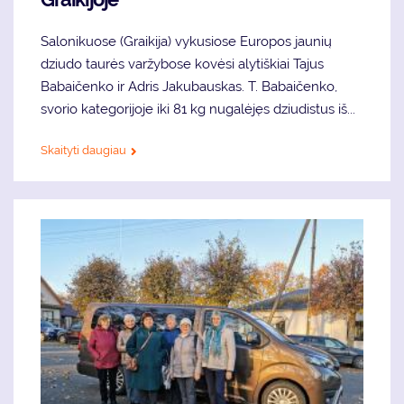
Salonikuose (Graikija) vykusiose Europos jaunių
dziudo taurės varžybose kovėsi alytiškiai Tajus
Babaičenko ir Adris Jakubauskas. T. Babaičenko,
svorio kategorijoje iki 81 kg nugalėjęs dziudistus iš...
Skaityti daugiau