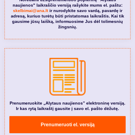
naujienos" laikraščio versiją rašykite mums el. paštu:
skelbimai@ana.lt
ir nurodykite savo vardą, pavardę ir
adresą, kuriuo turėtų būti pristatomas laikraštis. Kai tik
gausime jūsų laišką, informuosime Jus dėl tolimesnių
žingsnių.
Prenumeruokite „Alytaus naujienos” elektroninę versiją.
Ir kas rytą laikraštį gausite į savo el. pašto dėžutę.
Prenumeruoti el. versiją