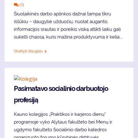
(1)
Šiuolaikinės darbo aplinkos dažnai tampa tikru
iššūkiu – daugybė užduočių, nuolat augantis
informacijos srautas ir poreikis viską atlikti laiku gali
sukelti chaosą, kuris mažina produktyvumą ir kelia...
Skaityti daugiau
Pasimatavo socialinio darbuotojo
profesiją
Kauno kolegijos „Praktikos ir karjeros dienų“
programoje vyko Alytaus fakulteto bei Menų ir
ugdymo fakulteto Socialinio darbo katedros
organizuoto forumo kūrybinės dirbtuvės