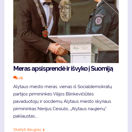
Meras apsisprendė ir išvyko į Suomiją
(4)
Alytaus miesto meras, vienas iš Socialdemokratų
partijos pirmininkės Vilijos Blinkevičiūtės
pavaduotojų ir socdemų Alytaus miesto skyriaus
pirmininkas Nerijus Cesiulis, „Alytaus naujienų“
paklaustas,...
Skaityti daugiau