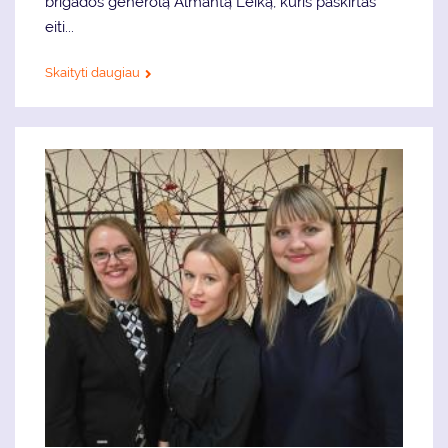
brigados generolą Almantą Leiką, kuris paskirtas
eiti...
Skaityti daugiau