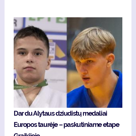
Dar du Alytaus dziudistų medaliai
Europos taurėje – paskutiniame etape
Graikijoje