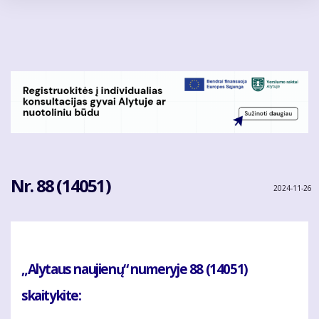
Pereiti
į
pagrindinį
turinį
Nr. 88 (14051)
2024-11-26
„Alytaus naujienų“ numeryje 88 (14051)
skaitykite: