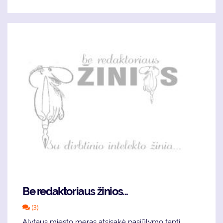
Be redaktoriaus žinios...
(3)
Alytaus miesto meras atsisakė pasiūlymo tapti