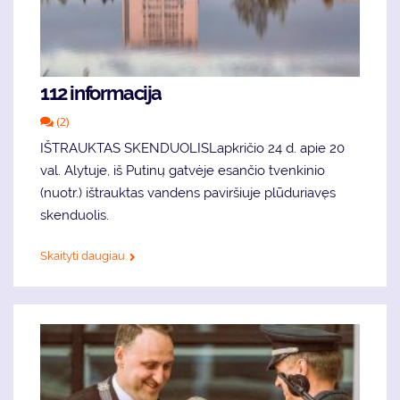
112 informacija
(2)
IŠTRAUKTAS SKENDUOLISLapkričio 24 d. apie 20
val. Alytuje, iš Putinų gatvėje esančio tvenkinio
(nuotr.) ištrauktas vandens paviršiuje plūduriavęs
skenduolis.
Skaityti daugiau