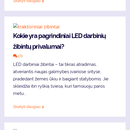
Skaityti daugiau
Kokie yra pagrindiniai LED darbinių
žibintų privalumai?
(1)
LED darbiniai žibintai – tai tikras atradimas,
atveriantis naujas galimybes įvairiose srityse,
pradedant žemės ūkiu ir baigiant statybomis. Jie
skleidžia itin ryškią šviesą, kuri tamsiuoju paros
metu...
Skaityti daugiau