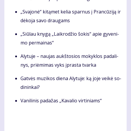
„Sva­jo­nė“ ki­tą­met ke­lia spar­nus į Pran­cū­zi­ją ir
dė­ko­ja sa­vo drau­gams
„Siū­lau kny­gą „Laik­ro­džio šo­kis“ apie gy­ve­ni­
mo per­mai­nas“
Aly­tu­je – nau­jas aukš­to­sios mo­kyk­los pa­da­li­
nys, priė­mi­mas vyks įpras­ta tvar­ka
Gat­vės mu­zi­kos die­na Aly­tu­je: ką joje veikė so­
di­nin­kai?
Va­ni­li­nis pa­da­žas „Ka­va­lio vir­ti­niams“