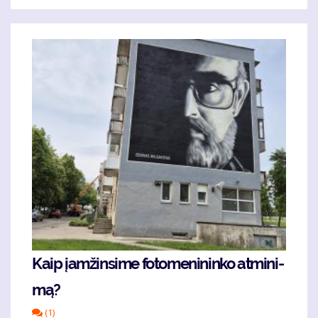
Kaip įam­žin­si­me fo­to­me­ni­nin­ko at­mi­ni­
mą?
(1)