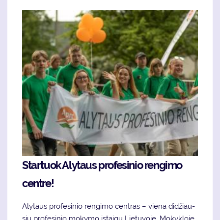
Startuok Alytaus profesinio rengimo
centre!
Aly­taus pro­fe­si­nio ren­gi­mo cen­tras – vie­na di­džiau­
sių pro­fe­si­nio mo­ky­mo įstai­gų Lie­tu­vo­je. Mo­kyk­lo­je