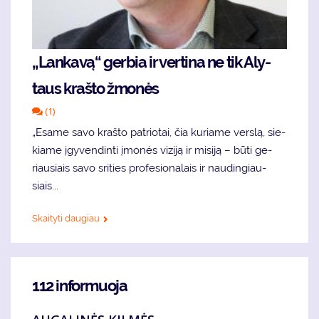
„Lan­ka­vą“ ger­bia ir ver­ti­na ne tik Aly­
taus kraš­to žmo­nės
(1)
„Esa­me sa­vo kraš­to pat­rio­tai, čia ku­ria­me ver­slą, sie­
kia­me įgy­ven­din­ti įmo­nės vi­zi­ją ir mi­si­ją – bū­ti ge­
riau­siais sa­vo sri­ties pro­fe­sio­na­lais ir nau­din­giau­
siais...
Skaityti daugiau
112 informuoja