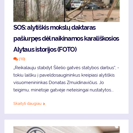
SOS: alytiškis mokslų daktaras
pašiurpęs dėl naikinamos karališkosios
Alytaus istorijos (FOTO)
(10)
„Reikalauju stabdyt Šilelio gatvės statybos darbus“, -
tokiu laišku į paveldosaugininkus kreipiasi alytiškis
visuomenininkas Donatas Zmuidinavičius. Jo
teigimu, minėtoje gatvėje neteisingai nustatytos...
Skaityti daugiau