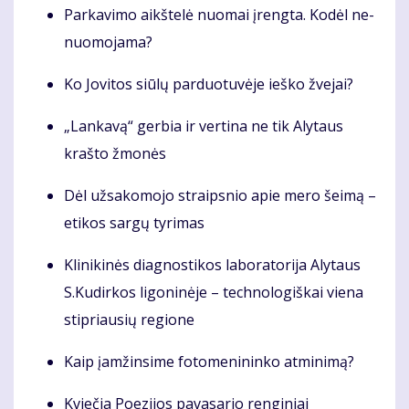
Par­ka­vi­mo aikš­te­lė nuo­mai įreng­ta. Ko­dėl ne­
nu­omo­ja­ma?
Ko Jo­vi­tos siū­lų par­duo­tu­vė­je ieš­ko žve­jai?
„Lan­ka­vą“ ger­bia ir ver­ti­na ne tik Aly­taus
kraš­to žmo­nės
Dėl už­sa­ko­mo­jo straips­nio apie me­ro šei­mą –
eti­kos sar­gų ty­ri­mas
Kli­ni­ki­nės diag­nos­ti­kos la­bo­ra­to­ri­ja Alytaus
S.Kudirkos ligoninėje – tech­no­lo­giš­kai vie­na
stip­riau­sių re­gio­ne
Kaip įam­žin­si­me fo­to­me­ni­nin­ko at­mi­ni­mą?
Kviečia Po­ezi­jos pa­va­sa­rio renginiai