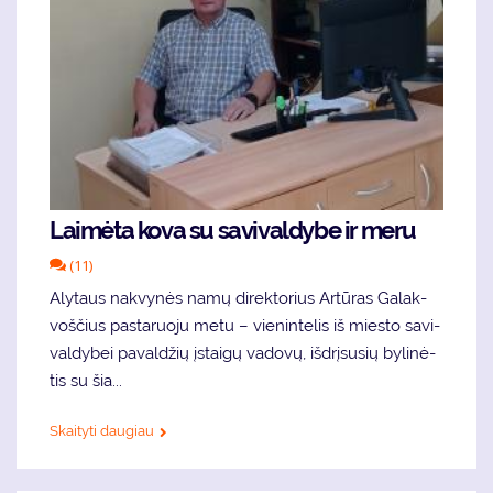
Lai­mė­ta ko­va su sa­vi­val­dy­be ir me­ru
(11)
Aly­taus nak­vy­nės na­mų di­rek­to­rius Ar­tū­ras Ga­lak­
voš­čius pas­ta­ruo­ju me­tu – vie­nin­te­lis iš mies­to sa­vi­
val­dy­bei pa­val­džių įstai­gų va­do­vų, iš­drį­su­sių by­li­nė­
tis su šia...
Skaityti daugiau