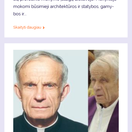
mo­ko­mi bū­si­mie­ji ar­chi­tek­tū­ros ir sta­ty­bos, ga­my­
bos ir...
Skaityti daugiau