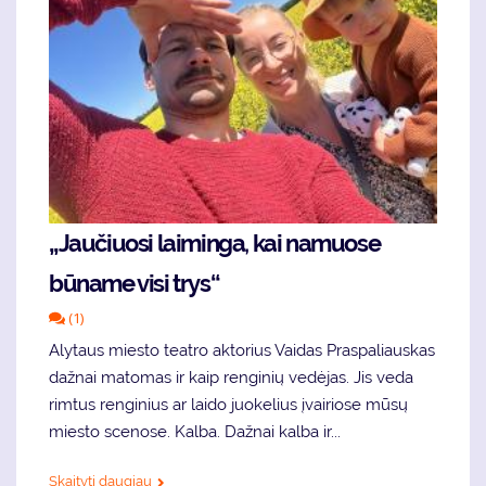
„Jaučiuosi laiminga, kai namuose
būname visi trys“
(1)
Alytaus miesto teatro aktorius Vaidas Praspaliauskas
dažnai matomas ir kaip renginių vedėjas. Jis veda
rimtus renginius ar laido juokelius įvairiose mūsų
miesto scenose. Kalba. Dažnai kalba ir...
Skaityti daugiau