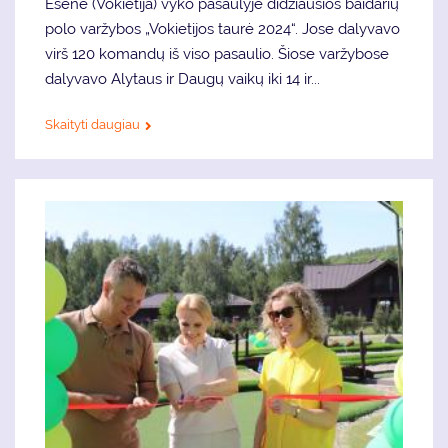
Esene (Vokietija) vyko pasaulyje didžiausios baidarių
polo varžybos „Vokietijos taurė 2024“. Jose dalyvavo
virš 120 komandų iš viso pasaulio. Šiose varžybose
dalyvavo Alytaus ir Daugų vaikų iki 14 ir...
Skaityti daugiau