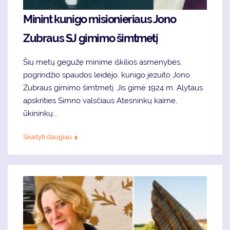
Minint kunigo misionieriaus Jono
Zubraus SJ gimimo šimtmetį
Šių metų gegužę minime iškilios asmenybės,
pogrindžio spaudos leidėjo, kunigo jėzuito Jono
Zubraus gimimo šimtmetį. Jis gimė 1924 m. Alytaus
apskrities Simno valsčiaus Atesninkų kaime,
ūkininkų...
Skaityti daugiau