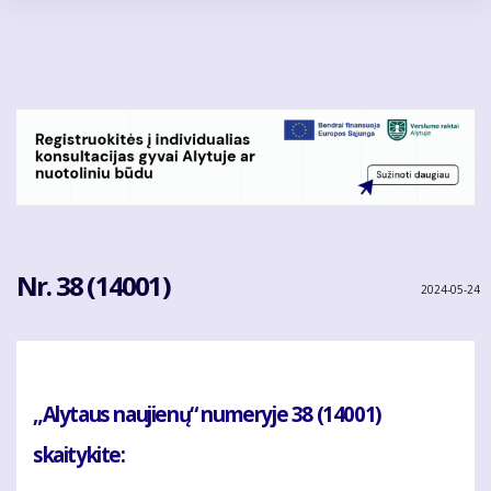
Pereiti
į
pagrindinį
turinį
Nr. 38 (14001)
2024-05-24
„Alytaus naujienų“ numeryje 38 (14001)
skaitykite: