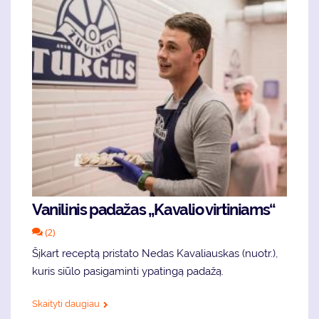
Va­ni­li­nis pa­da­žas „Ka­va­lio vir­ti­niams“
(2)
Šį­kart re­cep­tą pri­sta­to Ne­das Ka­va­liaus­kas (nuotr.),
ku­ris siū­lo pa­si­ga­min­ti ypa­tin­gą pa­da­žą.
Skaityti daugiau