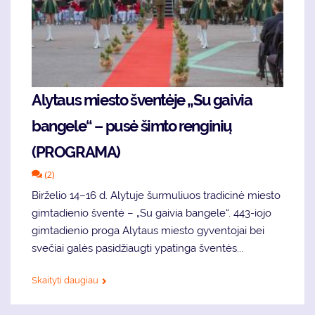
Alytaus miesto šventėje „Su gaivia
bangele“ – pusė šimto renginių
(PROGRAMA)
(2)
Birželio 14–16 d. Alytuje šurmuliuos tradicinė miesto
gimtadienio šventė – „Su gaivia bangele“. 443-iojo
gimtadienio proga Alytaus miesto gyventojai bei
svečiai galės pasidžiaugti ypatinga šventės...
Skaityti daugiau