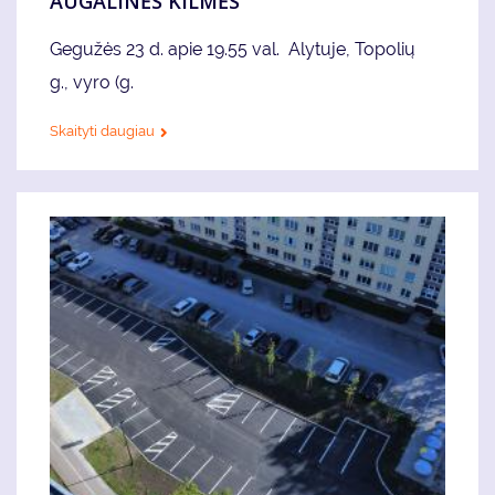
AUGALINĖS KILMĖS
Gegužės 23 d. apie 19.55 val. Alytuje, Topolių
g., vyro (g.
Skaityti daugiau