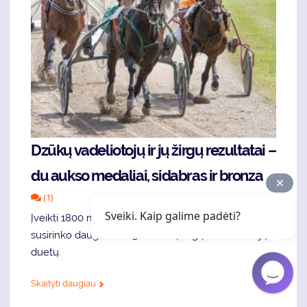
Dzūkų vadeliotojų ir jų žirgų rezultatai –
du aukso medaliai, sidabras ir bronza
(1)
Sveiki. Kaip galime padėti?
Įveikti 1800 metrų distanciją Širvintų hipodrome
susirinko daugiau nei 30 ristūnų žirgų ir vadeliotojų
duetų.
Skaityti daugiau