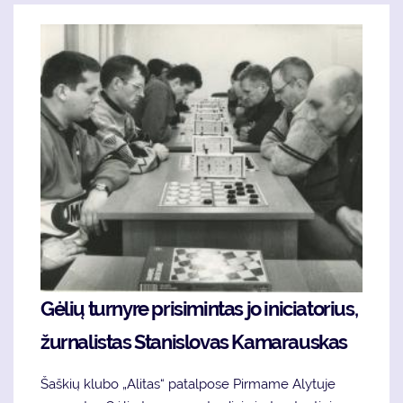
Gė­lių tur­ny­re pri­si­min­tas jo ini­cia­to­rius,
žurnalistas Sta­nis­lo­vas Ka­ma­raus­kas
Šaš­kių klu­bo „Ali­tas“ pa­tal­po­se Pirmame Alytuje