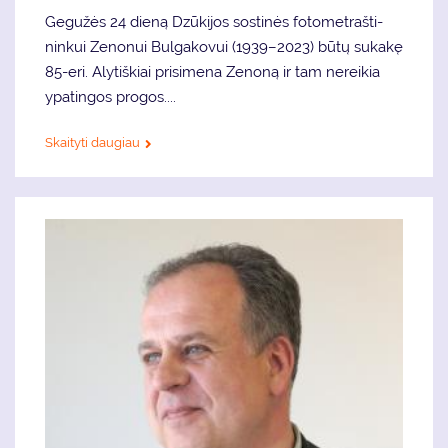
Ge­gu­žės 24 die­ną Dzū­ki­jos sos­ti­nės fo­to­met­raš­ti­
nin­kui Ze­no­nui Bul­ga­ko­vui (1939–2023) bū­tų sukakę
85-eri. Aly­tiš­kiai pri­si­me­na Ze­no­ną ir tam ne­rei­kia
ypa­tin­gos pro­gos....
Skaityti daugiau