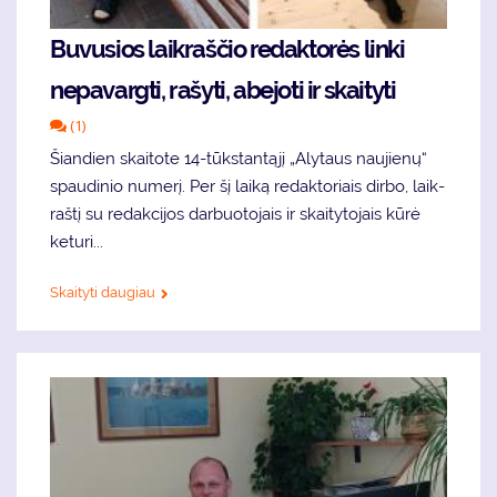
Buvusios laikraščio redaktorės linki
nepavargti, rašyti, abejoti ir skaityti
(1)
Šian­dien skai­to­te 14-tūks­tan­tą­jį „Aly­taus nau­jie­nų“
spau­di­nio nu­me­rį. Per šį lai­ką re­dak­to­riais dir­bo, laik­
raš­tį su re­dak­ci­jos dar­buo­to­jais ir skai­ty­to­jais kū­rė
ke­tu­ri...
Skaityti daugiau