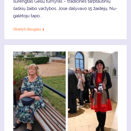
surengtas Gė­lių tur­ny­ras – tra­di­ci­nės tarp­tau­ti­nių
šaš­kių žai­bo var­žy­bos. Jo­se da­ly­va­vo 15 žai­dė­jų. Nu­
ga­lė­to­ju ta­po...
Skaityti daugiau