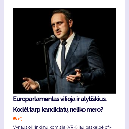
Eu­ro­par­la­men­tas vi­lio­ja ir aly­tiš­kius.
Ko­dėl tarp kan­di­da­tų ne­li­ko me­ro?
(9)
Vy­riau­sio­ji rin­ki­mų ko­mi­si­ja (VRK) jau pa­skel­bė ofi­