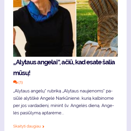
„Alytaus an­ge­lai“, ačiū, kad esa­te ša­lia
mū­sų!
(1)
„Aly­taus an­ge­lų“ rub­ri­ką „Aly­taus nau­jie­noms“ pa­
siū­lė aly­tiš­kė An­ge­lė Nar­kū­nie­nė, kurią kalbinome
per jos vardadienį, mi­nint šv. An­ge­lės die­ną. An­ge­
lės pa­siū­ly­mą ap­ta­rė­me...
Skaityti daugiau