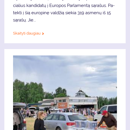
cia­lius kan­di­da­tų į Eu­ro­pos Par­la­men­tą są­ra­šus. Pa­
tek­ti į šią eu­ro­pi­nę val­džią sie­kia 319 as­me­nų iš 15
są­ra­šų. Jie...
Skaityti daugiau