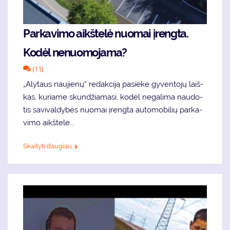
Par­ka­vi­mo aikš­te­lė nuo­mai įreng­ta.
Ko­dėl ne­nu­omo­ja­ma?
(11)
„Aly­taus nau­jie­nų“ re­dak­ci­ją pa­sie­kė gy­ven­to­jų laiš­
kas, ku­ria­me skun­džia­ma­si, ko­dėl ne­ga­li­ma nau­do­
tis sa­vi­val­dy­bės nuo­mai įreng­ta au­to­mo­bi­lių par­ka­
vi­mo aikš­­te­le...
Skaityti daugiau