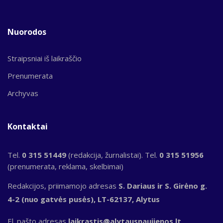
Nuorodos
Straipsniai iš laikraščio
Prenumerata
Archyvas
Kontaktai
Tel.
0 315 51449
(redakcija, žurnalistai). Tel.
0 315 51956
(prenumerata, reklama, skelbimai)
Redakcijos, priimamojo adresas
S. Dariaus ir S. Girėno g.
4-2 (nuo gatvės pusės), LT-62137, Alytus
El. pašto adresas
laikrastis@alytausnaujienos.lt