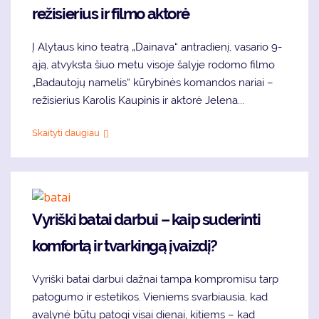
režisierius ir filmo aktorė
Į Alytaus kino teatrą „Dainava“ antradienį, vasario 9-
ąją, atvyksta šiuo metu visoje šalyje rodomo filmo
„Badautojų namelis“ kūrybinės komandos nariai –
režisierius Karolis Kaupinis ir aktorė Jelena...
Skaityti daugiau
Vyriški batai darbui – kaip suderinti
komfortą ir tvarkingą įvaizdį?
Vyriški batai darbui dažnai tampa kompromisu tarp
patogumo ir estetikos. Vieniems svarbiausia, kad
avalynė būtų patogi visai dienai, kitiems – kad