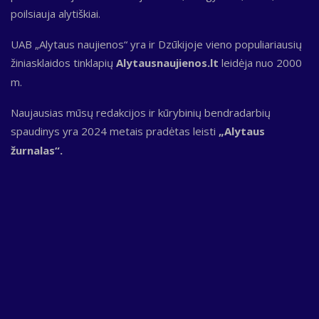
poilsiauja alytiškiai.
UAB „Alytaus naujienos“ yra ir Dzūkijoje vieno populiariausių
žiniasklaidos tinklapių
Alytausnaujienos.lt
leidėja nuo 2000
m.
Naujausias mūsų redakcijos ir kūrybinių bendradarbių
spaudinys yra 2024 metais pradėtas leisti
„Alytaus
žurnalas“.