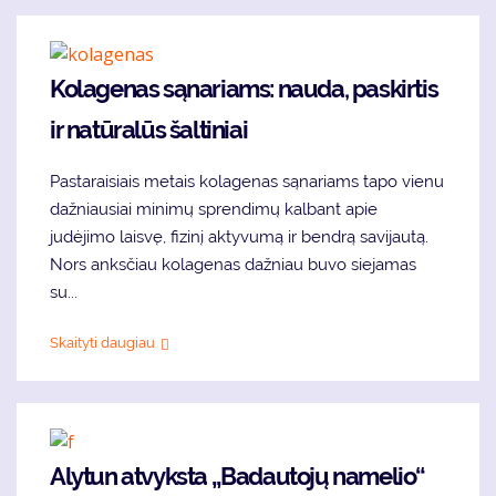
Kolagenas sąnariams: nauda, paskirtis
ir natūralūs šaltiniai
Pastaraisiais metais kolagenas sąnariams tapo vienu
dažniausiai minimų sprendimų kalbant apie
judėjimo laisvę, fizinį aktyvumą ir bendrą savijautą.
Nors anksčiau kolagenas dažniau buvo siejamas
su...
Skaityti daugiau
Alytun atvyksta „Badautojų namelio“