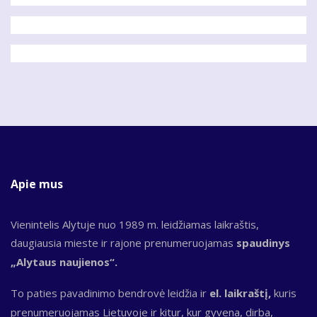
Apie mus
Vienintelis Alytuje nuo 1989 m. leidžiamas laikraštis,
daugiausia mieste ir rajone prenumeruojamas
spaudinys
„Alytaus naujienos“.
To paties pavadinimo bendrovė leidžia ir
el. laikraštį,
kuris
prenumeruojamas Lietuvoje ir kitur, kur gyvena, dirba,