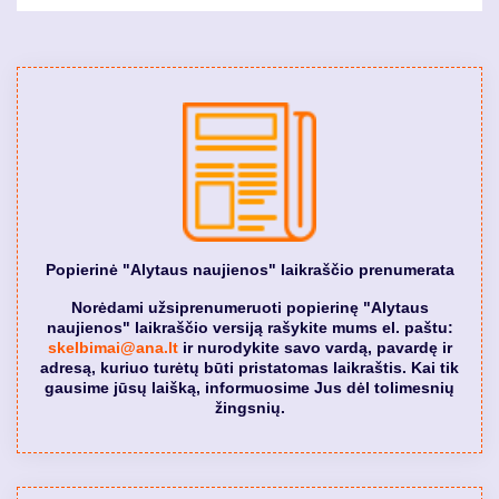
Popierinė "Alytaus naujienos" laikraščio prenumerata
Norėdami užsiprenumeruoti popierinę "Alytaus
naujienos" laikraščio versiją rašykite mums el. paštu:
skelbimai@ana.lt
ir nurodykite savo vardą, pavardę ir
adresą, kuriuo turėtų būti pristatomas laikraštis. Kai tik
gausime jūsų laišką, informuosime Jus dėl tolimesnių
žingsnių.