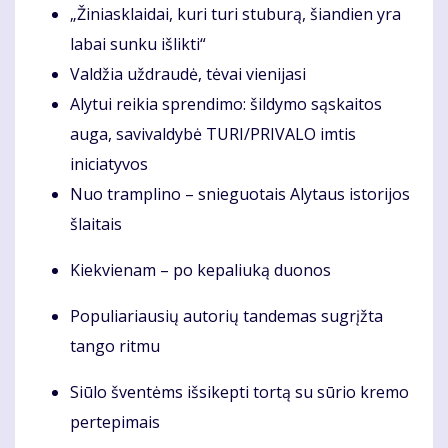
„Žiniasklaidai, kuri turi stuburą, šiandien yra
labai sunku išlikti“
Valdžia uždraudė, tėvai vienijasi
Alytui reikia sprendimo: šildymo sąskaitos
auga, savivaldybė TURI/PRIVALO imtis
iniciatyvos
Nuo tramplino – snieguotais Alytaus istorijos
šlaitais
Kiekvienam – po kepaliuką duonos
Populiariausių autorių tandemas sugrįžta
tango ritmu
Siūlo šventėms išsikepti tortą su sūrio kremo
pertepimais