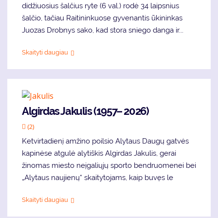
didžiuosius šalčius ryte (6 val.) rodė 34 laipsnius
šalčio, tačiau Raitininkuose gyvenantis ūkininkas
Juozas Drobnys sako, kad stora sniego danga ir...
Skaityti daugiau
Algirdas Jakulis (1957– 2026)
(2)
Ketvirtadienį amžino poilsio Alytaus Daugų gatvės
kapinėse atgulė alytiškis Algirdas Jakulis, gerai
žinomas miesto neįgaliųjų sporto bendruomenei bei
„Alytaus naujienų“ skaitytojams, kaip buvęs le
Skaityti daugiau