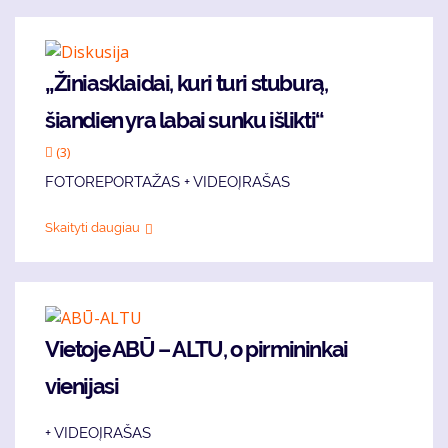
„Žiniasklaidai, kuri turi stuburą,
šiandien yra labai sunku išlikti“
(3)
FOTOREPORTAŽAS + VIDEOĮRAŠAS
Skaityti daugiau
Vietoje ABŪ – ALTU, o pirmininkai
vienijasi
+ VIDEOĮRAŠAS