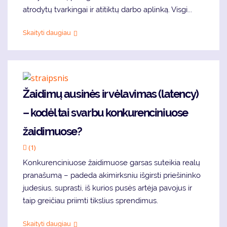
atrodytų tvarkingai ir atitiktų darbo aplinką. Visgi...
Skaityti daugiau
Žaidimų ausinės ir vėlavimas (latency)
– kodėl tai svarbu konkurenciniuose
žaidimuose?
(1)
Konkurenciniuose žaidimuose garsas suteikia realų
pranašumą – padeda akimirksniu išgirsti priešininko
judesius, suprasti, iš kurios pusės artėja pavojus ir
taip greičiau priimti tikslius sprendimus.
Skaityti daugiau