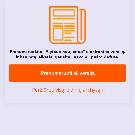
Prenumeruokite „Alytaus naujienos” elektroninę versiją.
Ir kas rytą laikraštį gausite į savo el. pašto dėžutę.
Prenumeruoti el. versiją
Peržiūrėti visą leidinių archyvą