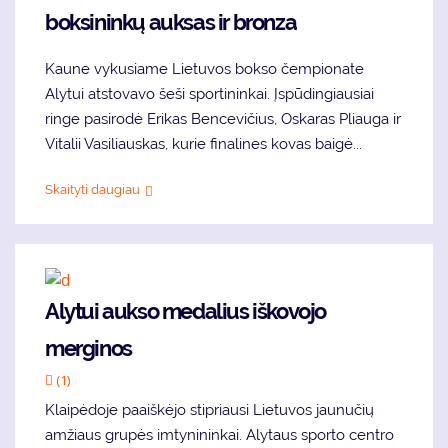
boksininkų auksas ir bronza
Kaune vykusiame Lietuvos bokso čempionate
Alytui atstovavo šeši sportininkai. Įspūdingiausiai
ringe pasirodė Erikas Bencevičius, Oskaras Pliauga ir
Vitalii Vasiliauskas, kurie finalines kovas baigė...
Skaityti daugiau
Alytui aukso medalius iškovojo
merginos
(1)
Klaipėdoje paaiškėjo stipriausi Lietuvos jaunučių
amžiaus grupės imtynininkai. Alytaus sporto centro