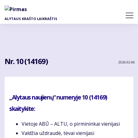
Pereiti
į
pagrindinį
ALYTAUS KRAŠTO LAIKRAŠTIS
turinį
Nr. 10 (14169)
2026-02-06
„Alytaus naujienų“ numeryje 10 (14169)
skaitykite:
Vietoje ABŪ – ALTU, o pirmininkai vienijasi
Valdžia uždraudė, tėvai vienijasi