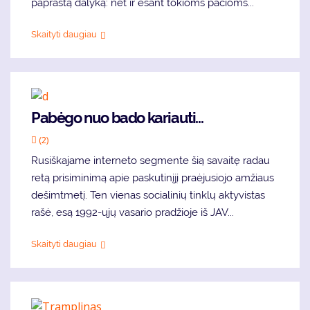
paprastą dalyką: net ir esant tokioms pačioms...
Skaityti daugiau
Pabėgo nuo bado kariauti...
(2)
Rusiškajame interneto segmente šią savaitę radau
retą prisiminimą apie paskutinįjį praėjusiojo amžiaus
dešimtmetį. Ten vienas socialinių tinklų aktyvistas
rašė, esą 1992-ųjų vasario pradžioje iš JAV...
Skaityti daugiau