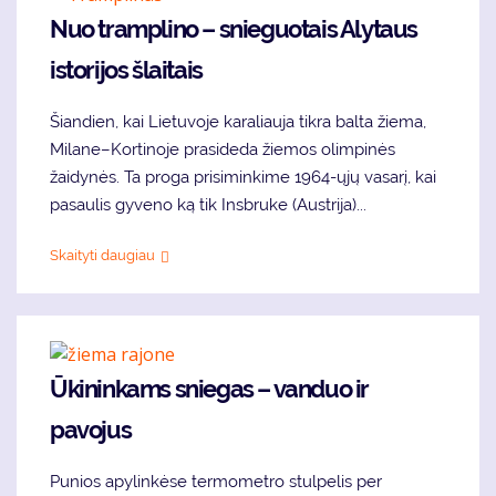
Nuo tramplino – snieguotais Alytaus
istorijos šlaitais
Šiandien, kai Lietuvoje karaliauja tikra balta žiema,
Milane–Kortinoje prasideda žiemos olimpinės
žaidynės. Ta proga prisiminkime 1964-ųjų vasarį, kai
pasaulis gyveno ką tik Insbruke (Austrija)...
Skaityti daugiau
Ūkininkams sniegas – vanduo ir
pavojus
Punios apylinkėse termometro stulpelis per