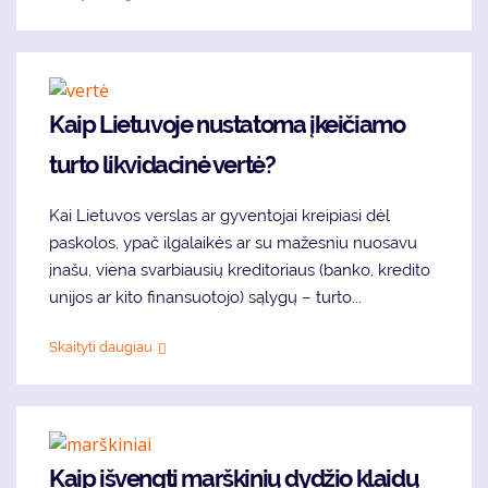
Kaip Lietuvoje nustatoma įkeičiamo
turto likvidacinė vertė?
Kai Lietuvos verslas ar gyventojai kreipiasi dėl
paskolos, ypač ilgalaikės ar su mažesniu nuosavu
įnašu, viena svarbiausių kreditoriaus (banko, kredito
unijos ar kito finansuotojo) sąlygų – turto...
Skaityti daugiau
Kaip išvengti marškinių dydžio klaidų