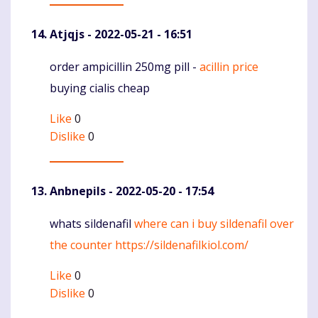
Atjqjs
- 2022-05-21 - 16:51
order ampicillin 250mg pill -
acillin price
Komentaras
buying cialis cheap
Like
0
Dislike
0
Anbnepils
- 2022-05-20 - 17:54
whats sildenafil
where can i buy sildenafil over
Komentaras
the counter
https://sildenafilkiol.com/
Like
0
Dislike
0