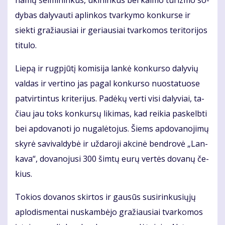
na­mų šei­mi­nin­kus, ūki­nin­kus bei kai­mo tu­riz­mo so­
dy­bas da­ly­vau­ti ap­lin­kos tvar­ky­mo kon­kur­se ir
siek­ti gra­žiau­siai ir ge­riau­siai tvar­ko­mos te­ri­to­ri­jos
ti­tu­lo.
Lie­pą ir rug­pjū­tį ko­mi­si­ja lan­kė kon­kur­so da­ly­vių
val­das ir ver­ti­no jas pa­gal kon­kur­so nuo­sta­tuo­se
pa­tvir­tin­tus kri­te­ri­jus. Pa­dė­kų ver­ti vi­si da­ly­viai, ta­
čiau jau toks kon­kur­sų li­ki­mas, kad rei­kia pa­skelb­ti
bei ap­do­va­no­ti jo nu­ga­lė­to­jus. Šiems ap­do­va­no­ji­mų
sky­rė sa­vi­val­dy­bė ir už­da­ro­ji ak­ci­nė ben­dro­vė „Lan­
ka­va“, do­va­no­ju­si 300 šim­tų eu­rų ver­tės do­va­nų če­
kius.
To­kios do­va­nos skir­tos ir gau­sūs su­si­rin­ku­sių­jų
aplo­dis­mentai nu­skam­bė­jo gra­žiau­siai tvar­ko­mos