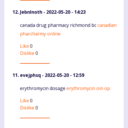
JebnInoth
- 2022-05-20 - 14:23
canada drug pharmacy richmond bc
canadian
Komentaras
pharcharmy online
Like
0
Dislike
0
evejphsq
- 2022-05-20 - 12:59
erythromycin dosage
erythromycin oin op
Komentaras
Like
0
Dislike
0