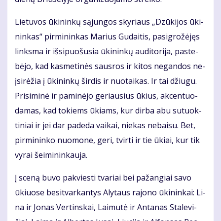
Lie­tu­vos ūki­nin­kų są­jun­gos sky­riaus „Dzū­ki­jos ūki­
nin­kas“ pir­mi­nin­kas Ma­rius Gu­dai­tis, pa­sig­ro­žė­jęs
links­ma ir iš­si­puo­šu­sia ūki­nin­kų au­di­to­ri­ja, pa­ste­
bė­jo, kad kas­me­ti­nės saus­ros ir ki­tos ne­gan­dos ne­
įsi­rė­žia į ūki­nin­kų šir­dis ir nuo­tai­kas. Ir tai džiu­gu.
Pri­si­mi­nė ir pa­mi­nė­jo ge­riau­sius ūkius, ak­cen­tuo­
da­mas, kad to­kiems ūkiams, kur dir­ba abu su­tuok­
ti­niai ir jei dar pa­de­da vai­kai, nie­kas ne­bai­su. Bet,
pir­mi­nin­ko nuo­mo­ne, ge­ri, tvir­ti ir tie ūkiai, kur tik
vy­rai šei­mi­nin­kau­ja.
Į sce­ną bu­vo pa­kvies­ti tva­riai bei pa­žan­giai sa­vo
ūkiuo­se be­si­tvar­kan­tys Aly­taus ra­jo­no ūki­nin­kai: Li­
na ir Jo­nas Ver­tins­kai, Lai­mu­tė ir An­ta­nas Sta­le­vi­