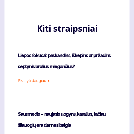
page
puslapis
page
Kiti straipsniai
Liepos fokusai: paskandins, iškepins ar prižadins
septynis brolius miegančius?
Skaityti daugiau
Sausmedis – naujasis uogynų karalius, tačiau
šilauogių era dar nesibaigia