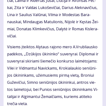
čiai, Lai­ma ir Al­ber­tas Ju­sai, Liu­ci­ja ir Al­fon­sas Pec­
kai, Zi­ta ir Val­das Lu­ko­še­vi­čiai, Da­rius Alek­na­vi­čius,
Li­na ir Sau­lius Va­lū­nai, Vil­ma ir Mo­des­tas Ba­ra­
naus­kai, Min­dau­gas Ma­tu­lio­nis, Ni­jo­lė ir Kęs­tas Žei­
miai, Do­na­tas Klim­ke­vi­čius, Da­ly­tė ir Ro­mas Kis­le­ra­
vi­čiai.
Vi­siems įteik­tos Aly­taus ra­jo­no me­ro A.Vrub­liaus­ko
pa­dė­kos, „Dzū­ki­jos ūki­nin­ko“ su­ve­ny­rai. Di­plo­mai ir
su­ve­ny­rai ski­ria­mi šie­me­čio kon­kur­so lai­mė­to­jams:
Vi­lei ir Vid­man­tui Na­vic­kams, Kro­kia­lau­kio se­niū­ni­
jos ūki­nin­kams, už­ėmu­siems pir­mą vie­tą, Bro­niui
Gu­že­vi­čiui, Sim­no se­niū­ni­jos ūki­nin­kui, ant­ros vie­
tos lai­mė­to­jui, bei Pu­nios se­niū­ni­jos ūki­nin­kams Vi­
ta­li­jai ir Al­gi­man­tui Že­mai­čiams, ku­riems ati­te­ko
tre­čia vie­ta.