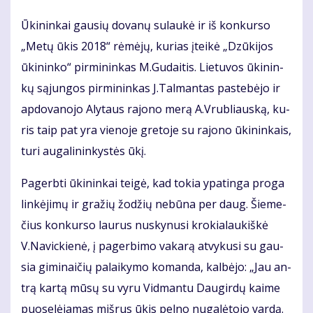
Ūki­nin­kai gau­sių do­va­nų su­lau­kė ir iš kon­kur­so
„Me­tų ūkis 2018“ rė­mė­jų, ku­rias įtei­kė „Dzū­ki­jos
ūki­nin­ko“ pir­mi­nin­kas M.Gu­dai­tis. Lie­tu­vos ūki­nin­
kų są­jun­gos pir­mi­nin­kas J.Tal­man­tas pa­ste­bė­jo ir
ap­do­va­no­jo Aly­taus ra­jo­no me­rą A.Vrub­liaus­ką, ku­
ris taip pat yra vie­no­je gre­to­je su ra­jo­no ūki­nin­kais,
tu­ri au­ga­li­nin­kys­tės ūkį.
Pa­gerb­ti ūki­nin­kai tei­gė, kad to­kia ypa­tin­ga pro­ga
lin­kė­ji­mų ir gra­žių žo­džių ne­bū­na per daug. Šie­me­
čius kon­kur­so lau­rus nu­sky­nu­si kro­kia­lau­kiš­kė
V.Na­vic­kie­nė, į pa­ger­bi­mo va­ka­rą at­vy­ku­si su gau­
sia gi­mi­nai­čių pa­lai­ky­mo ko­man­da, kal­bė­jo: „Jau an­
trą kar­tą mū­sų su vy­ru Vid­man­tu Dau­gir­dų kai­me
puo­se­lė­ja­mas miš­rus ūkis pel­no nu­ga­lė­to­jo var­dą.