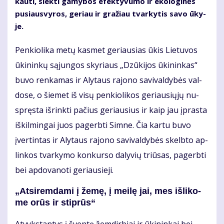
kau­ti, siek­ti ga­my­bos efek­ty­vu­mo ir eko­lo­gi­nės
pu­siau­svy­ros, ge­riau ir gra­žiau tvar­ky­tis sa­vo ūky­
je.
Pen­kio­li­ka me­tų kas­met ge­riau­sias ūkis Lie­tu­vos
ūki­nin­kų są­jun­gos sky­riaus „Dzū­ki­jos ūki­nin­kas“
bu­vo ren­ka­mas ir Aly­taus ra­jo­no sa­vi­val­dy­bės val­
do­se, o šie­met iš vi­sų pen­kio­li­kos ge­riau­sių­jų nu­
spręs­ta iš­rink­ti pa­čius ge­riau­sius ir kaip jau įpras­ta
iš­kil­min­gai juos pa­gerb­ti Sim­ne. Čia kar­tu bu­vo
įver­tin­tas ir Aly­taus ra­jo­no sa­vi­val­dy­bės skelb­to ap­
lin­kos tvar­ky­mo kon­kur­so da­ly­vių triū­sas, pa­gerb­ti
bei ap­do­va­no­ti ge­riau­sie­ji.
„At­si­rem­da­mi į že­mę, į mei­lę jai, mes iš­li­ko­
me orūs ir stip­rūs“