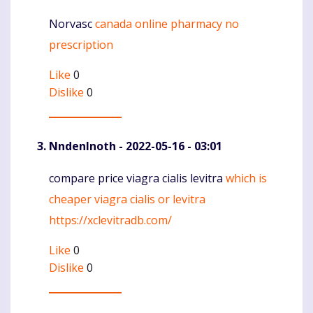
Norvasc
canada online pharmacy no
Komentaras
prescription
Like
0
Dislike
0
NndenInoth
- 2022-05-16 - 03:01
compare price viagra cialis levitra
which is
Komentaras
cheaper viagra cialis or levitra
https://xclevitradb.com/
Like
0
Dislike
0