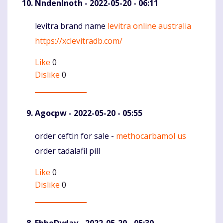
NndenInoth
- 2022-05-20 - 06:11
levitra brand name
levitra online australia
Komentaras
https://xclevitradb.com/
Like
0
Dislike
0
Agocpw
- 2022-05-20 - 05:55
order ceftin for sale -
methocarbamol us
Komentaras
order tadalafil pill
Like
0
Dislike
0