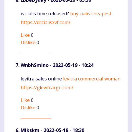
EbbeDyday
- 2022-05-20 - 05:30
is cialis time released?
buy cialis cheapest
Komentaras
https://dccialisxvf.com/
Like
0
Dislike
0
WnbhSmino
- 2022-05-19 - 10:24
levitra sales online
levitra commercial woman
Komentaras
https://glevitrargu.com/
Like
0
Dislike
0
Mikskm
- 2022-05-18 - 18:30