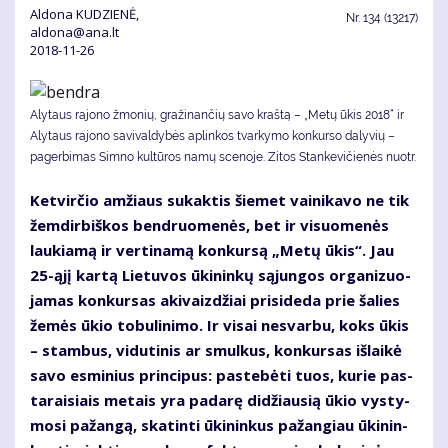
Aldona KUDZIENĖ,
Nr.
134 (13217)
aldona@ana.lt
2018-11-26
Alytaus rajono žmonių, gražinančių savo kraštą – „Metų ūkis 2018“ ir
Alytaus rajono savivaldybės aplinkos tvarkymo konkurso dalyvių –
pagerbimas Simno kultūros namų scenoje. Zi­tos Stan­ke­vi­čie­nės nuotr.
Ket­vir­čio am­žiaus su­kak­tis šie­met vai­ni­ka­vo ne tik
žem­dir­biš­kos ben­druo­me­nės, bet ir vi­suo­me­nės
lau­kia­mą ir ver­ti­na­mą kon­kur­są „Me­tų ūkis“. Jau
25-ąjį kar­tą Lie­tu­vos ūki­nin­kų są­jun­gos or­ga­ni­zuo­
ja­mas kon­kur­sas aki­vaiz­džiai pri­si­de­da prie ša­lies
že­mės ūkio to­bu­li­ni­mo. Ir vi­sai ne­svar­bu, koks ūkis
– stam­bus, vi­du­ti­nis ar smul­kus, kon­kur­sas iš­lai­kė
sa­vo es­mi­nius prin­ci­pus: pa­ste­bė­ti tuos, ku­rie pas­
ta­rai­siais me­tais yra pa­da­rę di­džiau­sią ūkio vys­ty­
mo­si pa­žan­gą, ska­tin­ti ūki­nin­kus pa­žan­giau ūki­nin­