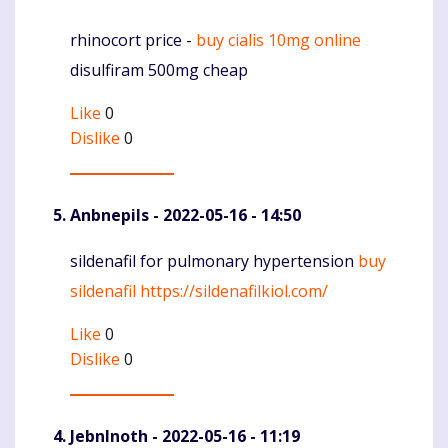
rhinocort price -
buy cialis 10mg online
Komentaras
disulfiram 500mg cheap
Like
0
Dislike
0
Anbnepils
- 2022-05-16 - 14:50
sildenafil for pulmonary hypertension
buy
Komentaras
sildenafil
https://sildenafilkiol.com/
Like
0
Dislike
0
JebnInoth
- 2022-05-16 - 11:19