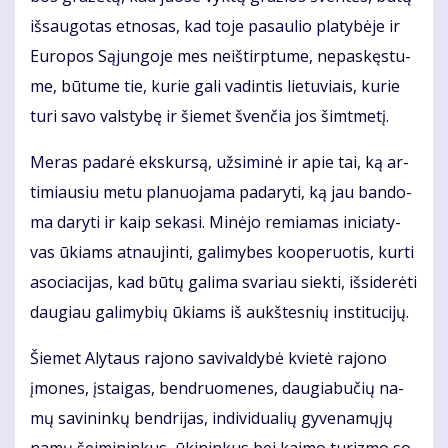
iš­sau­go­tas et­no­sas, kad to­je pa­sau­lio pla­ty­bė­je ir
Eu­ro­pos Są­jun­go­je mes ne­iš­tirp­tu­me, ne­pa­skęs­tu­
me, bū­tu­me tie, ku­rie ga­li va­din­tis lie­tu­viais, ku­rie
tu­ri sa­vo vals­ty­bę ir šie­met šven­čia jos šimt­me­tį.
Me­ras pa­da­rė eks­kur­są, už­si­mi­nė ir apie tai, ką ar­
ti­miau­siu me­tu pla­nuo­ja­ma pa­da­ry­ti, ką jau ban­do­
ma da­ry­ti ir kaip se­ka­si. Mi­nė­jo re­mia­mas ini­cia­ty­
vas ūkiams at­nau­jin­ti, ga­li­my­bes ko­o­pe­ruo­tis, kur­ti
aso­cia­ci­jas, kad bū­tų ga­li­ma sva­riau siek­ti, iš­si­de­rė­ti
dau­giau ga­li­my­bių ūkiams iš aukš­tes­nių ins­ti­tu­ci­jų.
Šie­met Aly­taus ra­jo­no sa­vi­val­dy­bė kvie­tė ra­jo­no
įmo­nes, įstai­gas, ben­druo­me­nes, dau­gia­bu­čių na­
mų sa­vi­nin­kų ben­dri­jas, in­di­vi­du­a­lių gy­ve­na­mų­jų