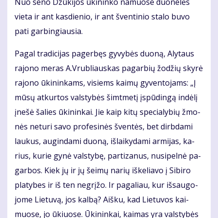
Nuo se­no Dzū­ki­jos ūki­nin­ko na­muo­se duo­ne­lės
vie­ta ir ant kas­die­nio, ir ant šven­ti­nio sta­lo bu­vo
pa­ti gar­bin­giau­sia.
Pa­gal tra­di­ci­jas pa­ger­bęs gy­vy­bės duo­ną, Aly­taus
ra­jo­no me­ras A.Vrub­liaus­kas pa­gar­bių žo­džių sky­rė
ra­jo­no ūki­nin­kams, vi­siems kai­mų gy­ven­to­jams: „Į
mū­sų at­kur­tos vals­ty­bės šimt­me­tį įspū­din­gą in­dė­lį
įne­šė ša­lies ūki­nin­kai. Jie kaip ki­tų spe­cia­ly­bių žmo­
nės ne­tu­ri sa­vo pro­fe­si­nės šven­tės, bet dirb­da­mi
lau­kus, au­gin­da­mi duo­ną, iš­lai­ky­da­mi ar­mi­jas, ka­
rius, ku­rie gy­nė vals­ty­bę, par­ti­za­nus, nu­si­pel­nė pa­
gar­bos. Kiek jų ir jų šei­mų na­rių iš­ke­lia­vo į Si­bi­ro
pla­ty­bes ir iš ten ne­grį­žo. Ir pa­ga­liau, kur iš­sau­go­
jo­me Lie­tu­vą, jos kal­bą? Aiš­ku, kad Lie­tu­vos kai­
muo­se, jo ūkiuo­se. Ūki­nin­kai, kai­mas yra vals­ty­bės