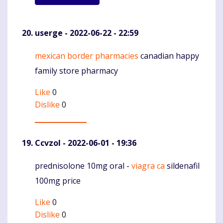
userge
- 2022-06-22 - 22:59
mexican border pharmacies
canadian happy
Komentaras
family store pharmacy
Like
0
Dislike
0
Ccvzol
- 2022-06-01 - 19:36
prednisolone 10mg oral -
viagra ca
sildenafil
Komentaras
100mg price
Like
0
Dislike
0