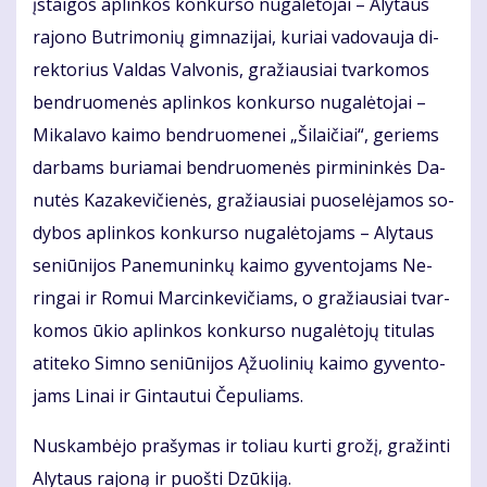
įstai­gos ap­lin­kos kon­kur­so nu­ga­lė­to­jai – Aly­taus
ra­jo­no But­ri­mo­nių gim­na­zi­jai, ku­riai va­do­vau­ja di­
rek­to­rius Val­das Val­vo­nis, gra­žiau­siai tvar­ko­mos
ben­druo­me­nės ap­lin­kos kon­kur­so nu­ga­lė­to­jai –
Mi­ka­la­vo kai­mo ben­druo­me­nei „Ši­lai­čiai“, ge­riems
dar­bams bu­ria­mai ben­druo­me­nės pir­mi­nin­kės Da­
nu­tės Ka­za­ke­vi­čie­nės, gra­žiau­siai puo­se­lė­ja­mos so­
dy­bos ap­lin­kos kon­kur­so nu­ga­lė­to­jams – Aly­taus
se­niū­ni­jos Pa­ne­mu­nin­kų kai­mo gy­ven­to­jams Ne­
rin­gai ir Ro­mui Mar­cin­ke­vi­čiams, o gra­žiau­siai tvar­
ko­mos ūkio ap­lin­kos kon­kur­so nu­ga­lė­to­jų ti­tu­las
ati­te­ko Sim­no se­niū­ni­jos Ąžuo­li­nių kai­mo gy­ven­to­
jams Li­nai ir Gin­tau­tui Če­pu­liams.
Nu­skam­bė­jo pra­šy­mas ir to­liau kur­ti gro­žį, gra­žin­ti
Aly­taus ra­jo­ną ir puoš­ti Dzū­ki­ją.