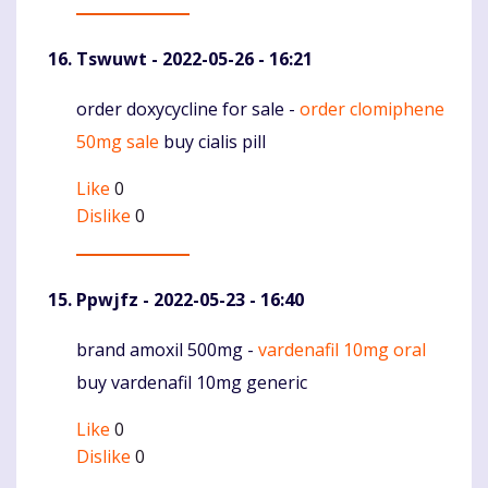
Tswuwt
- 2022-05-26 - 16:21
order doxycycline for sale -
order clomiphene
Komentaras
50mg sale
buy cialis pill
Like
0
Dislike
0
Ppwjfz
- 2022-05-23 - 16:40
brand amoxil 500mg -
vardenafil 10mg oral
Komentaras
buy vardenafil 10mg generic
Like
0
Dislike
0