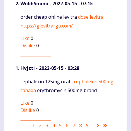
WnbhSmino
- 2022-05-15 - 07:15
order cheap online levitra
dose levitra
Komentaras
https://glevitrargu.com/
Like
0
Dislike
0
Hvjzti
- 2022-05-15 - 03:28
cephalexin 125mg oral -
cephalexin 500mg
Komentaras
canada
erythromycin 500mg brand
Like
0
Dislike
0
Pagination
Current
1
Puslapis
2
Puslapis
3
Puslapis
4
Puslapis
5
Puslapis
6
Puslapis
7
Puslapis
8
Puslapis
9
Sekantis
Last