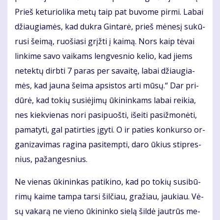
Prieš ke­tu­rio­li­ka me­tų taip pat bu­vo­me pir­mi. La­bai
džiau­gia­mės, kad duk­ra Gin­ta­rė, prieš mė­ne­sį su­kū­
ru­si šei­mą, ruo­šia­si grįž­ti į kai­mą. Nors kaip tė­vai
lin­ki­me sa­vo vai­kams leng­ves­nio ke­lio, kad jiems
ne­tek­tų dirb­ti 7 pa­ras per sa­vai­tę, la­bai džiau­gia­
mės, kad jau­na šei­ma ap­si­stos ar­ti mū­sų.“ Dar pri­
dū­rė, kad to­kių su­si­ė­ji­mų ūki­nin­kams la­bai rei­kia,
nes kiek­vie­nas no­ri pa­si­puoš­ti, iš­ei­ti pa­si­žmo­nė­ti,
pa­ma­ty­ti, gal pa­tir­ties įgy­ti. O ir pa­ties kon­kur­so or­
ga­ni­za­vi­mas ra­gi­na pa­si­temp­ti, da­ro ūkius stip­res­
nius, pa­žan­ges­nius.
Ne vie­nas ūki­nin­kas pa­ti­ki­no, kad po to­kių su­si­bū­
ri­mų kai­me tam­pa tar­si šil­čiau, gra­žiau, jau­kiau. Vė­
sų va­ka­rą ne vie­no ūki­nin­ko sie­lą šil­dė jaut­rūs me­