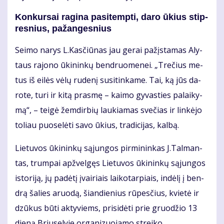
Kon­kur­sai ra­gi­na pa­si­temp­ti, da­ro ūkius stip­
res­nius, pa­žan­ges­nius
Sei­mo na­rys L.Kas­čiū­nas jau ge­rai pa­žįs­ta­mas Aly­
taus ra­jo­no ūki­nin­kų ben­druo­me­nei. „Tre­čius me­
tus iš ei­lės vė­lų ru­de­nį su­si­tin­ka­me. Tai, ką jūs da­
ro­te, tu­ri ir ki­tą pras­mę – kai­mo gy­vas­ties pa­lai­ky­
mą“, – tei­gė žem­dir­bių lau­kia­mas sve­čias ir lin­kė­jo
to­liau puo­se­lė­ti sa­vo ūkius, tra­di­ci­jas, kal­bą.
Lie­tu­vos ūki­nin­kų są­jun­gos pir­mi­nin­kas J.Tal­man­
tas, trum­pai ap­žvel­gęs Lie­tu­vos ūki­nin­kų są­jun­gos
is­to­ri­ją, jų pa­dė­tį įvai­riais lai­ko­tar­piais, in­dė­lį į ben­
drą ša­lies aruo­dą, šian­die­nius rū­pes­čius, kvie­tė ir
dzū­kus bū­ti ak­ty­viems, pri­si­dė­ti prie gruo­džio 13
die­ną Briu­se­ly­je or­ga­ni­zuo­ja­mo strei­ko.