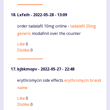
Lxfeih
- 2022-05-28 - 13:09
order tadalafil 10mg online -
tadalafil 20mg
Komentaras
generic
modafinil over the counter
Like
0
Dislike
0
bjbkmopv
- 2022-05-27 - 22:48
erythromycin side effects
erythromycin brand
Komentaras
name
Like
0
Dislike
0