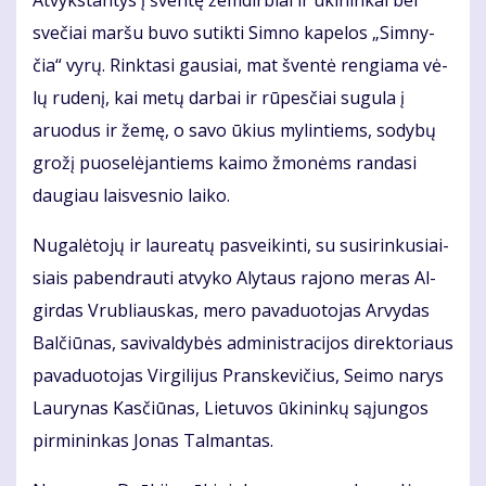
At­vyks­tan­tys į šven­tę žem­dir­biai ir ūki­nin­kai bei
sve­čiai mar­šu bu­vo su­tik­ti Sim­no ka­pe­los „Sim­ny­
čia“ vy­rų. Rink­ta­si gau­siai, mat šven­tė ren­gia­ma vė­
lų ru­de­nį, kai me­tų dar­bai ir rū­pes­čiai su­gu­la į
aruo­dus ir že­mę, o sa­vo ūkius my­lin­tiems, so­dy­bų
gro­žį puo­se­lė­jan­tiems kai­mo žmo­nėms ran­da­si
dau­giau lais­ves­nio lai­ko.
Nu­ga­lė­to­jų ir lau­re­a­tų pa­svei­kin­ti, su su­si­rin­ku­siai­
siais pa­ben­drau­ti at­vy­ko Aly­taus ra­jo­no me­ras Al­
gir­das Vrub­liaus­kas, me­ro pa­va­duo­to­jas Ar­vy­das
Bal­čiū­nas, sa­vi­val­dy­bės ad­mi­nist­ra­ci­jos di­rek­to­riaus
pa­va­duo­to­jas Vir­gi­li­jus Prans­ke­vi­čius, Sei­mo na­rys
Lau­ry­nas Kas­čiū­nas, Lie­tu­vos ūki­nin­kų są­jun­gos
pir­mi­nin­kas Jo­nas Tal­man­tas.