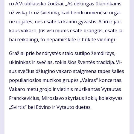
ro A.Vrub­liaus­ko žo­džiai: „Aš dė­kin­gas ūki­nin­kams
už vis­ką. Ir už švie­ti­mą, kad ben­druo­me­nė­se or­ga­
ni­zuo­ja­tės, nes esa­te ta kai­mo gy­vas­tis. Ačiū ir jau­
kaus va­ka­ro. Jūs vi­si mums esa­te bran­gūs, esa­te la­
bai rei­ka­lin­gi, to ne­pa­mirš­ki­te ir bū­ki­te vie­nin­gi.“
Gra­žiai prie ben­drys­tės sta­lo su­til­po žem­dir­bys,
ūki­nin­kas ir sve­čias, to­kia šios šven­tės tra­di­ci­ja. Vi­
sus sve­čius džiu­gi­no va­ka­ro staig­me­na ta­pęs ša­lies
po­pu­lia­rio­sios mu­zi­kos gru­pės „Vai­ras“ kon­cer­tas.
Va­ka­ro me­tu gro­jo ir vie­ti­nis mu­zi­kan­tas Vy­tau­tas
Franc­ke­vi­čius, Miroslavo skyriaus šokių kolek­tyvas
„Svirtis“ bei Edvino ir Vytau­to duetas.