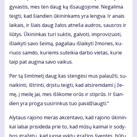
gy­vas­tis, mes ten daug ką iš­sau­go­jo­me. Ne­ga­li­ma
teig­ti, kad šian­dien ūki­nin­kams yra leng­va. Ir anais
lai­kais, ir šiais daug ža­los at­ne­ša aud­ros, saus­ros ir
liū­tys. Ūki­nin­kas tu­ri suk­tis, gal­vo­ti, im­pro­vi­zuo­ti,
iš­lai­ky­ti sa­vo šei­mą, pa­ga­liau iš­lai­ky­ti žmo­nes, ku­
riuos sam­do, ku­riems su­tei­kia dar­bo vie­tas, ku­rie
taip pat au­gi­na sa­vo vai­kus.
Per tą šimt­me­tį daug kas sten­gė­si mus pa­lauž­ti, su­
nai­kin­ti, iš­trin­ti, drįs­tu teig­ti, kad at­si­rem­da­mi į že­
mę, į mei­lę jai, mes iš­li­ko­me orūs ir stip­rūs. Ir šian­
dien yra pro­ga su­si­rin­kus tuo pa­si­džiaug­ti.“
Aly­taus ra­jo­no me­ras ak­cen­ta­vo, kad ra­jo­no ūki­nin­
kai la­bai pri­si­de­da prie to, kad mū­sų kai­mai ir so­dy­
bos gra­žė­tų, kad juo­se vyk­tų gra­žios šven­tės, bū­tų