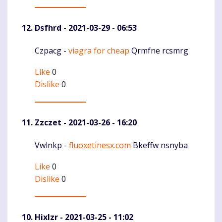
Dsfhrd
- 2021-03-29 - 06:53
Czpacg -
viagra for cheap
Qrmfne rcsmrg
Komentaras
Like
0
Dislike
0
Zzczet
- 2021-03-26 - 16:20
Vwlnkp -
fluoxetinesx.com
Bkeffw nsnyba
Komentaras
Like
0
Dislike
0
Hixlzr
- 2021-03-25 - 11:02