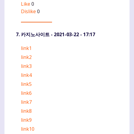
Like
0
Dislike
0
카지노사이트
- 2021-03-22 - 17:17
link1
Komentaras
link2
link3
link4
link5
link6
link7
link8
link9
link10