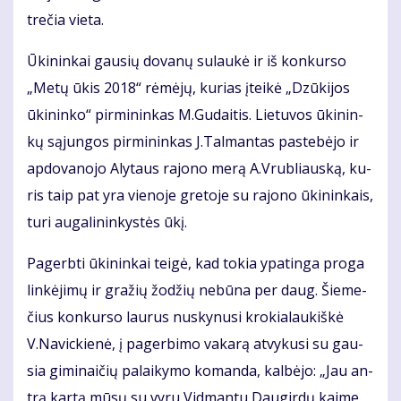
tre­čia vie­ta.
Ūki­nin­kai gau­sių do­va­nų su­lau­kė ir iš kon­kur­so
„Me­tų ūkis 2018“ rė­mė­jų, ku­rias įtei­kė „Dzū­ki­jos
ūki­nin­ko“ pir­mi­nin­kas M.Gu­dai­tis. Lie­tu­vos ūki­nin­
kų są­jun­gos pir­mi­nin­kas J.Tal­man­tas pa­ste­bė­jo ir
ap­do­va­no­jo Aly­taus ra­jo­no me­rą A.Vrub­liaus­ką, ku­
ris taip pat yra vie­no­je gre­to­je su ra­jo­no ūki­nin­kais,
tu­ri au­ga­li­nin­kys­tės ūkį.
Pa­gerb­ti ūki­nin­kai tei­gė, kad to­kia ypa­tin­ga pro­ga
lin­kė­ji­mų ir gra­žių žo­džių ne­bū­na per daug. Šie­me­
čius kon­kur­so lau­rus nu­sky­nu­si kro­kia­lau­kiš­kė
V.Na­vic­kie­nė, į pa­ger­bi­mo va­ka­rą at­vy­ku­si su gau­
sia gi­mi­nai­čių pa­lai­ky­mo ko­man­da, kal­bė­jo: „Jau an­
trą kar­tą mū­sų su vy­ru Vid­man­tu Dau­gir­dų kai­me