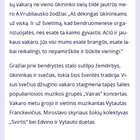
sų va­ka­rą ne vie­no ūki­nin­ko sie­lą šil­dė jaut­rūs me­
ro A.Vrub­liaus­ko žo­džiai: „Aš dė­kin­gas ūki­nin­kams
už vis­ką. Ir už švie­ti­mą, kad ben­druo­me­nė­se or­ga­
ni­zuo­ja­tės, nes esa­te ta kai­mo gy­vas­tis. Ačiū ir jau­
kaus va­ka­ro. Jūs vi­si mums esa­te bran­gūs, esa­te la­
bai rei­ka­lin­gi, to ne­pa­mirš­ki­te ir bū­ki­te vie­nin­gi.“
Gra­žiai prie ben­drys­tės sta­lo su­til­po žem­dir­bys,
ūki­nin­kas ir sve­čias, to­kia šios šven­tės tra­di­ci­ja. Vi­
sus sve­čius džiu­gi­no va­ka­ro staig­me­na ta­pęs ša­lies
po­pu­lia­rio­sios mu­zi­kos gru­pės „Vai­ras“ kon­cer­tas.
Va­ka­ro me­tu gro­jo ir vie­ti­nis mu­zi­kan­tas Vy­tau­tas
Franc­ke­vi­čius, Miroslavo skyriaus šokių kolek­tyvas
„Svirtis“ bei Edvino ir Vytau­to duetas.