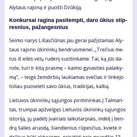
Aly­taus ra­jo­ną ir puoš­ti Dzū­ki­ją.
Kon­kur­sai ra­gi­na pa­si­temp­ti, da­ro ūkius stip­
res­nius, pa­žan­ges­nius
Sei­mo na­rys L.Kas­čiū­nas jau ge­rai pa­žįs­ta­mas Aly­
taus ra­jo­no ūki­nin­kų ben­druo­me­nei. „Tre­čius me­
tus iš ei­lės vė­lų ru­de­nį su­si­tin­ka­me. Tai, ką jūs da­
ro­te, tu­ri ir ki­tą pras­mę – kai­mo gy­vas­ties pa­lai­ky­
mą“, – tei­gė žem­dir­bių lau­kia­mas sve­čias ir lin­kė­jo
to­liau puo­se­lė­ti sa­vo ūkius, tra­di­ci­jas, kal­bą.
Lie­tu­vos ūki­nin­kų są­jun­gos pir­mi­nin­kas J.Tal­man­
tas, trum­pai ap­žvel­gęs Lie­tu­vos ūki­nin­kų są­jun­gos
is­to­ri­ją, jų pa­dė­tį įvai­riais lai­ko­tar­piais, in­dė­lį į ben­
drą ša­lies aruo­dą, šian­die­nius rū­pes­čius, kvie­tė ir
dzū­kus bū­ti ak­ty­viems, pri­si­dė­ti prie gruo­džio 13