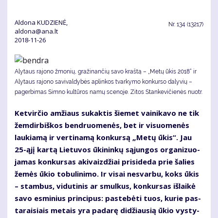
Aldona KUDZIENĖ,
Nr.
134 (13217)
aldona@ana.lt
2018-11-26
Alytaus rajono žmonių, gražinančių savo kraštą – „Metų ūkis 2018“ ir
Alytaus rajono savivaldybės aplinkos tvarkymo konkurso dalyvių –
pagerbimas Simno kultūros namų scenoje. Zi­tos Stan­ke­vi­čie­nės nuotr.
Ket­vir­čio am­žiaus su­kak­tis šie­met vai­ni­ka­vo ne tik
žem­dir­biš­kos ben­druo­me­nės, bet ir vi­suo­me­nės
lau­kia­mą ir ver­ti­na­mą kon­kur­są „Me­tų ūkis“. Jau
25-ąjį kar­tą Lie­tu­vos ūki­nin­kų są­jun­gos or­ga­ni­zuo­
ja­mas kon­kur­sas aki­vaiz­džiai pri­si­de­da prie ša­lies
že­mės ūkio to­bu­li­ni­mo. Ir vi­sai ne­svar­bu, koks ūkis
– stam­bus, vi­du­ti­nis ar smul­kus, kon­kur­sas iš­lai­kė
sa­vo es­mi­nius prin­ci­pus: pa­ste­bė­ti tuos, ku­rie pas­
ta­rai­siais me­tais yra pa­da­rę di­džiau­sią ūkio vys­ty­