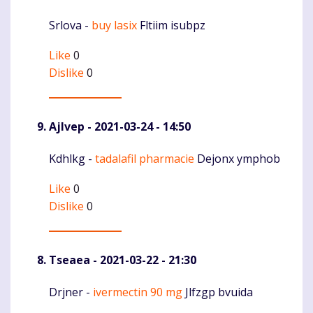
Srlova -
buy lasix
Fltiim isubpz
Komentaras
Like
0
Dislike
0
Ajlvep
- 2021-03-24 - 14:50
Kdhlkg -
tadalafil pharmacie
Dejonx ymphob
Komentaras
Like
0
Dislike
0
Tseaea
- 2021-03-22 - 21:30
Drjner -
ivermectin 90 mg
Jlfzgp bvuida
Komentaras