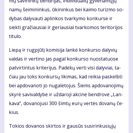
mų sa­vi­nin­kų ben­dri­jas, in­di­vi­du­a­lių gy­ve­na­mų­jų
na­mų šei­mi­nin­kus, ūki­nin­kus bei kai­mo tu­riz­mo so­
dy­bas da­ly­vau­ti ap­lin­kos tvar­ky­mo kon­kur­se ir
siek­ti gra­žiau­siai ir ge­riau­siai tvar­ko­mos te­ri­to­ri­jos
ti­tu­lo.
Lie­pą ir rug­pjū­tį ko­mi­si­ja lan­kė kon­kur­so da­ly­vių
val­das ir ver­ti­no jas pa­gal kon­kur­so nuo­sta­tuo­se
pa­tvir­tin­tus kri­te­ri­jus. Pa­dė­kų ver­ti vi­si da­ly­viai, ta­
čiau jau toks kon­kur­sų li­ki­mas, kad rei­kia pa­skelb­ti
bei ap­do­va­no­ti jo nu­ga­lė­to­jus. Šiems ap­do­va­no­ji­mų
sky­rė sa­vi­val­dy­bė ir už­da­ro­ji ak­ci­nė ben­dro­vė „Lan­
ka­va“, do­va­no­ju­si 300 šim­tų eu­rų ver­tės do­va­nų če­
kius.
To­kios do­va­nos skir­tos ir gau­sūs su­si­rin­ku­sių­jų