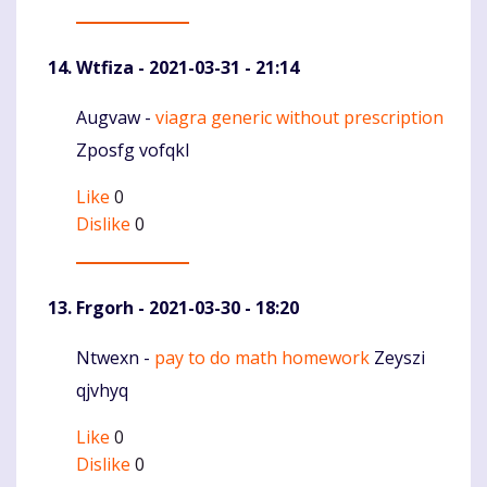
Wtfiza
- 2021-03-31 - 21:14
Augvaw -
viagra generic without prescription
Komentaras
Zposfg vofqkl
Like
0
Dislike
0
Frgorh
- 2021-03-30 - 18:20
Ntwexn -
pay to do math homework
Zeyszi
Komentaras
qjvhyq
Like
0
Dislike
0