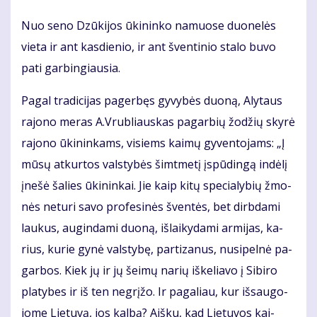
Nuo se­no Dzū­ki­jos ūki­nin­ko na­muo­se duo­ne­lės
vie­ta ir ant kas­die­nio, ir ant šven­ti­nio sta­lo bu­vo
pa­ti gar­bin­giau­sia.
Pa­gal tra­di­ci­jas pa­ger­bęs gy­vy­bės duo­ną, Aly­taus
ra­jo­no me­ras A.Vrub­liaus­kas pa­gar­bių žo­džių sky­rė
ra­jo­no ūki­nin­kams, vi­siems kai­mų gy­ven­to­jams: „Į
mū­sų at­kur­tos vals­ty­bės šimt­me­tį įspū­din­gą in­dė­lį
įne­šė ša­lies ūki­nin­kai. Jie kaip ki­tų spe­cia­ly­bių žmo­
nės ne­tu­ri sa­vo pro­fe­si­nės šven­tės, bet dirb­da­mi
lau­kus, au­gin­da­mi duo­ną, iš­lai­ky­da­mi ar­mi­jas, ka­
rius, ku­rie gy­nė vals­ty­bę, par­ti­za­nus, nu­si­pel­nė pa­
gar­bos. Kiek jų ir jų šei­mų na­rių iš­ke­lia­vo į Si­bi­ro
pla­ty­bes ir iš ten ne­grį­žo. Ir pa­ga­liau, kur iš­sau­go­
jo­me Lie­tu­vą, jos kal­bą? Aiš­ku, kad Lie­tu­vos kai­