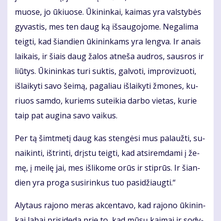
muo­se, jo ūkiuo­se. Ūki­nin­kai, kai­mas yra vals­ty­bės
gy­vas­tis, mes ten daug ką iš­sau­go­jo­me. Ne­ga­li­ma
teig­ti, kad šian­dien ūki­nin­kams yra leng­va. Ir anais
lai­kais, ir šiais daug ža­los at­ne­ša aud­ros, saus­ros ir
liū­tys. Ūki­nin­kas tu­ri suk­tis, gal­vo­ti, im­pro­vi­zuo­ti,
iš­lai­ky­ti sa­vo šei­mą, pa­ga­liau iš­lai­ky­ti žmo­nes, ku­
riuos sam­do, ku­riems su­tei­kia dar­bo vie­tas, ku­rie
taip pat au­gi­na sa­vo vai­kus.
Per tą šimt­me­tį daug kas sten­gė­si mus pa­lauž­ti, su­
nai­kin­ti, iš­trin­ti, drįs­tu teig­ti, kad at­si­rem­da­mi į že­
mę, į mei­lę jai, mes iš­li­ko­me orūs ir stip­rūs. Ir šian­
dien yra pro­ga su­si­rin­kus tuo pa­si­džiaug­ti.“
Aly­taus ra­jo­no me­ras ak­cen­ta­vo, kad ra­jo­no ūki­nin­
kai la­bai pri­si­de­da prie to, kad mū­sų kai­mai ir so­dy­