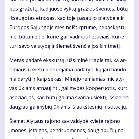
bos gra­žė­tų, kad juo­se vyk­tų gra­žios šven­tės, bū­tų
iš­sau­go­tas et­no­sas, kad to­je pa­sau­lio pla­ty­bė­je ir
Eu­ro­pos Są­jun­go­je mes ne­iš­tirp­tu­me, ne­pa­skęs­tu­
me, bū­tu­me tie, ku­rie ga­li va­din­tis lie­tu­viais, ku­rie
tu­ri sa­vo vals­ty­bę ir šie­met šven­čia jos šimt­me­tį.
Me­ras pa­da­rė eks­kur­są, už­si­mi­nė ir apie tai, ką ar­
ti­miau­siu me­tu pla­nuo­ja­ma pa­da­ry­ti, ką jau ban­do­
ma da­ry­ti ir kaip se­ka­si. Mi­nė­jo re­mia­mas ini­cia­ty­
vas ūkiams at­nau­jin­ti, ga­li­my­bes ko­o­pe­ruo­tis, kur­ti
aso­cia­ci­jas, kad bū­tų ga­li­ma sva­riau siek­ti, iš­si­de­rė­ti
dau­giau ga­li­my­bių ūkiams iš aukš­tes­nių ins­ti­tu­ci­jų.
Šie­met Aly­taus ra­jo­no sa­vi­val­dy­bė kvie­tė ra­jo­no
įmo­nes, įstai­gas, ben­druo­me­nes, dau­gia­bu­čių na­