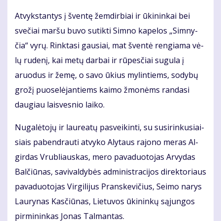
At­vyks­tan­tys į šven­tę žem­dir­biai ir ūki­nin­kai bei
sve­čiai mar­šu bu­vo su­tik­ti Sim­no ka­pe­los „Sim­ny­
čia“ vy­rų. Rink­ta­si gau­siai, mat šven­tė ren­gia­ma vė­
lų ru­de­nį, kai me­tų dar­bai ir rū­pes­čiai su­gu­la į
aruo­dus ir že­mę, o sa­vo ūkius my­lin­tiems, so­dy­bų
gro­žį puo­se­lė­jan­tiems kai­mo žmo­nėms ran­da­si
dau­giau lais­ves­nio lai­ko.
Nu­ga­lė­to­jų ir lau­re­a­tų pa­svei­kin­ti, su su­si­rin­ku­siai­
siais pa­ben­drau­ti at­vy­ko Aly­taus ra­jo­no me­ras Al­
gir­das Vrub­liaus­kas, me­ro pa­va­duo­to­jas Ar­vy­das
Bal­čiū­nas, sa­vi­val­dy­bės ad­mi­nist­ra­ci­jos di­rek­to­riaus
pa­va­duo­to­jas Vir­gi­li­jus Prans­ke­vi­čius, Sei­mo na­rys
Lau­ry­nas Kas­čiū­nas, Lie­tu­vos ūki­nin­kų są­jun­gos
pir­mi­nin­kas Jo­nas Tal­man­tas.