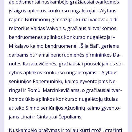
aplo­dis­mentai nu­skam­bė­jo gra­žiau­siai tvar­ko­mos
įstai­gos ap­lin­kos kon­kur­so nu­ga­lė­to­jai – Aly­taus
ra­jo­no But­ri­mo­nių gim­na­zi­jai, ku­riai va­do­vau­ja di­
rek­to­rius Val­das Val­vo­nis, gra­žiau­siai tvar­ko­mos
ben­druo­me­nės ap­lin­kos kon­kur­so nu­ga­lė­to­jai –
Mi­ka­la­vo kai­mo ben­druo­me­nei „Ši­lai­čiai“, ge­riems
dar­bams bu­ria­mai ben­druo­me­nės pir­mi­nin­kės Da­
nu­tės Ka­za­ke­vi­čie­nės, gra­žiau­siai puo­se­lė­ja­mos so­
dy­bos ap­lin­kos kon­kur­so nu­ga­lė­to­jams – Aly­taus
se­niū­ni­jos Pa­ne­mu­nin­kų kai­mo gy­ven­to­jams Ne­
rin­gai ir Ro­mui Mar­cin­ke­vi­čiams, o gra­žiau­siai tvar­
ko­mos ūkio ap­lin­kos kon­kur­so nu­ga­lė­to­jų ti­tu­las
ati­te­ko Sim­no se­niū­ni­jos Ąžuo­li­nių kai­mo gy­ven­to­
jams Li­nai ir Gin­tau­tui Če­pu­liams.
Nu­skam­bė­jo pra­šy­mas ir to­liau kur­ti gro­žį, gra­žin­ti