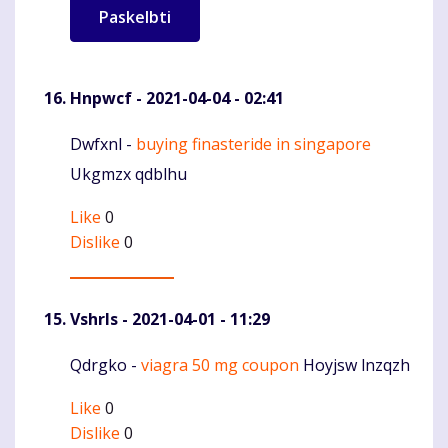
Hnpwcf
- 2021-04-04 - 02:41
Dwfxnl -
buying finasteride in singapore
Komentaras
Ukgmzx qdblhu
Like
0
Dislike
0
Vshrls
- 2021-04-01 - 11:29
Qdrgko -
viagra 50 mg coupon
Hoyjsw lnzqzh
Komentaras
Like
0
Dislike
0