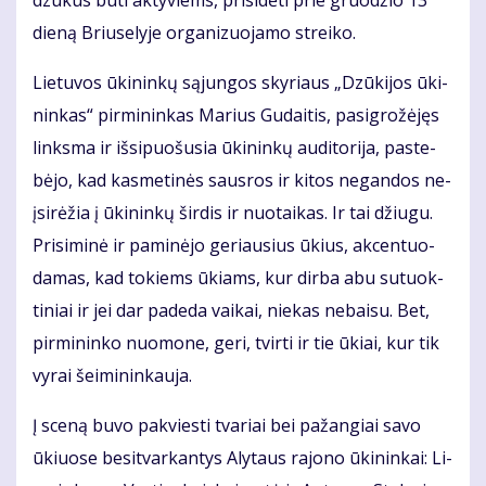
die­ną Briu­se­ly­je or­ga­ni­zuo­ja­mo strei­ko.
Lie­tu­vos ūki­nin­kų są­jun­gos sky­riaus „Dzū­ki­jos ūki­
nin­kas“ pir­mi­nin­kas Ma­rius Gu­dai­tis, pa­sig­ro­žė­jęs
links­ma ir iš­si­puo­šu­sia ūki­nin­kų au­di­to­ri­ja, pa­ste­
bė­jo, kad kas­me­ti­nės saus­ros ir ki­tos ne­gan­dos ne­
įsi­rė­žia į ūki­nin­kų šir­dis ir nuo­tai­kas. Ir tai džiu­gu.
Pri­si­mi­nė ir pa­mi­nė­jo ge­riau­sius ūkius, ak­cen­tuo­
da­mas, kad to­kiems ūkiams, kur dir­ba abu su­tuok­
ti­niai ir jei dar pa­de­da vai­kai, nie­kas ne­bai­su. Bet,
pir­mi­nin­ko nuo­mo­ne, ge­ri, tvir­ti ir tie ūkiai, kur tik
vy­rai šei­mi­nin­kau­ja.
Į sce­ną bu­vo pa­kvies­ti tva­riai bei pa­žan­giai sa­vo
ūkiuo­se be­si­tvar­kan­tys Aly­taus ra­jo­no ūki­nin­kai: Li­