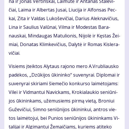
na ir Jo­nas Ver­tins­kai, Lai­mu­tė ir An­ta­nas Sta­le­vi­
čiai, Lai­ma ir Al­ber­tas Ju­sai, Liu­ci­ja ir Al­fon­sas Pec­
kai, Zi­ta ir Val­das Lu­ko­še­vi­čiai, Da­rius Alek­na­vi­čius,
Li­na ir Sau­lius Va­lū­nai, Vil­ma ir Mo­des­tas Ba­ra­
naus­kai, Min­dau­gas Ma­tu­lio­nis, Ni­jo­lė ir Kęs­tas Žei­
miai, Do­na­tas Klim­ke­vi­čius, Da­ly­tė ir Ro­mas Kis­le­ra­
vi­čiai.
Vi­siems įteik­tos Aly­taus ra­jo­no me­ro A.Vrub­liaus­ko
pa­dė­kos, „Dzū­ki­jos ūki­nin­ko“ su­ve­ny­rai. Di­plo­mai ir
su­ve­ny­rai ski­ria­mi šie­me­čio kon­kur­so lai­mė­to­jams:
Vi­lei ir Vid­man­tui Na­vic­kams, Kro­kia­lau­kio se­niū­ni­
jos ūki­nin­kams, už­ėmu­siems pir­mą vie­tą, Bro­niui
Gu­že­vi­čiui, Sim­no se­niū­ni­jos ūki­nin­kui, ant­ros vie­
tos lai­mė­to­jui, bei Pu­nios se­niū­ni­jos ūki­nin­kams Vi­
ta­li­jai ir Al­gi­man­tui Že­mai­čiams, ku­riems ati­te­ko