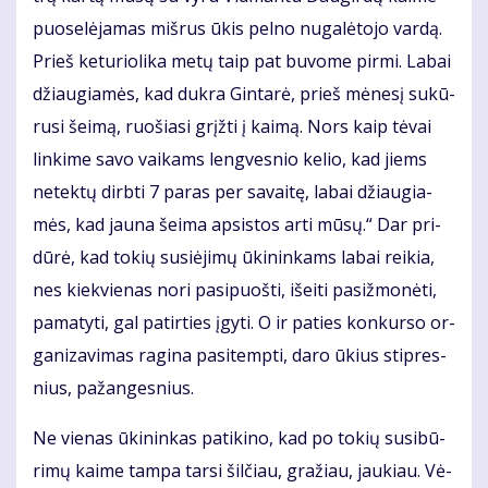
puo­se­lė­ja­mas miš­rus ūkis pel­no nu­ga­lė­to­jo var­dą.
Prieš ke­tu­rio­li­ka me­tų taip pat bu­vo­me pir­mi. La­bai
džiau­gia­mės, kad duk­ra Gin­ta­rė, prieš mė­ne­sį su­kū­
ru­si šei­mą, ruo­šia­si grįž­ti į kai­mą. Nors kaip tė­vai
lin­ki­me sa­vo vai­kams leng­ves­nio ke­lio, kad jiems
ne­tek­tų dirb­ti 7 pa­ras per sa­vai­tę, la­bai džiau­gia­
mės, kad jau­na šei­ma ap­si­stos ar­ti mū­sų.“ Dar pri­
dū­rė, kad to­kių su­si­ė­ji­mų ūki­nin­kams la­bai rei­kia,
nes kiek­vie­nas no­ri pa­si­puoš­ti, iš­ei­ti pa­si­žmo­nė­ti,
pa­ma­ty­ti, gal pa­tir­ties įgy­ti. O ir pa­ties kon­kur­so or­
ga­ni­za­vi­mas ra­gi­na pa­si­temp­ti, da­ro ūkius stip­res­
nius, pa­žan­ges­nius.
Ne vie­nas ūki­nin­kas pa­ti­ki­no, kad po to­kių su­si­bū­
ri­mų kai­me tam­pa tar­si šil­čiau, gra­žiau, jau­kiau. Vė­