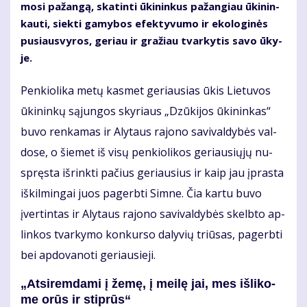
mo­si pa­žan­gą, ska­tin­ti ūki­nin­kus pa­žan­giau ūki­nin­
kau­ti, siek­ti ga­my­bos efek­ty­vu­mo ir eko­lo­gi­nės
pu­siau­svy­ros, ge­riau ir gra­žiau tvar­ky­tis sa­vo ūky­
je.
Pen­kio­li­ka me­tų kas­met ge­riau­sias ūkis Lie­tu­vos
ūki­nin­kų są­jun­gos sky­riaus „Dzū­ki­jos ūki­nin­kas“
bu­vo ren­ka­mas ir Aly­taus ra­jo­no sa­vi­val­dy­bės val­
do­se, o šie­met iš vi­sų pen­kio­li­kos ge­riau­sių­jų nu­
spręs­ta iš­rink­ti pa­čius ge­riau­sius ir kaip jau įpras­ta
iš­kil­min­gai juos pa­gerb­ti Sim­ne. Čia kar­tu bu­vo
įver­tin­tas ir Aly­taus ra­jo­no sa­vi­val­dy­bės skelb­to ap­
lin­kos tvar­ky­mo kon­kur­so da­ly­vių triū­sas, pa­gerb­ti
bei ap­do­va­no­ti ge­riau­sie­ji.
„At­si­rem­da­mi į že­mę, į mei­lę jai, mes iš­li­ko­
me orūs ir stip­rūs“