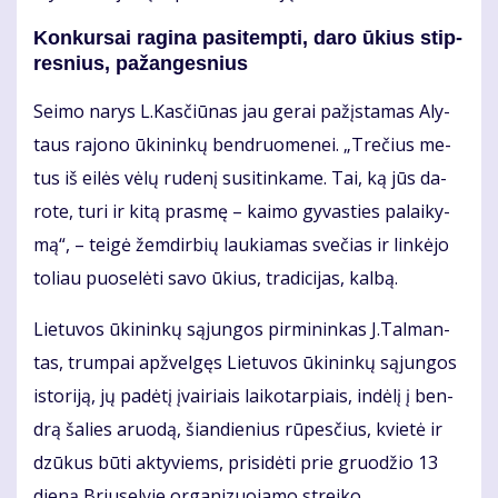
Kon­kur­sai ra­gi­na pa­si­temp­ti, da­ro ūkius stip­
res­nius, pa­žan­ges­nius
Sei­mo na­rys L.Kas­čiū­nas jau ge­rai pa­žįs­ta­mas Aly­
taus ra­jo­no ūki­nin­kų ben­druo­me­nei. „Tre­čius me­
tus iš ei­lės vė­lų ru­de­nį su­si­tin­ka­me. Tai, ką jūs da­
ro­te, tu­ri ir ki­tą pras­mę – kai­mo gy­vas­ties pa­lai­ky­
mą“, – tei­gė žem­dir­bių lau­kia­mas sve­čias ir lin­kė­jo
to­liau puo­se­lė­ti sa­vo ūkius, tra­di­ci­jas, kal­bą.
Lie­tu­vos ūki­nin­kų są­jun­gos pir­mi­nin­kas J.Tal­man­
tas, trum­pai ap­žvel­gęs Lie­tu­vos ūki­nin­kų są­jun­gos
is­to­ri­ją, jų pa­dė­tį įvai­riais lai­ko­tar­piais, in­dė­lį į ben­
drą ša­lies aruo­dą, šian­die­nius rū­pes­čius, kvie­tė ir
dzū­kus bū­ti ak­ty­viems, pri­si­dė­ti prie gruo­džio 13
die­ną Briu­se­ly­je or­ga­ni­zuo­ja­mo strei­ko.