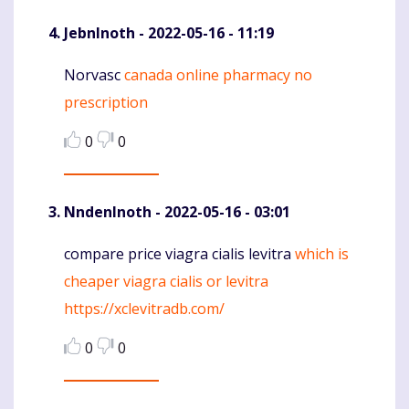
JebnInoth
- 2022-05-16 - 11:19
Norvasc
canada online pharmacy no
Komentaras
prescription
0
0
NndenInoth
- 2022-05-16 - 03:01
compare price viagra cialis levitra
which is
Komentaras
cheaper viagra cialis or levitra
https://xclevitradb.com/
0
0