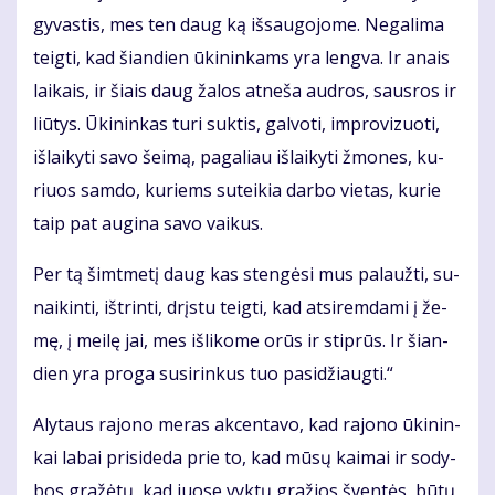
gy­vas­tis, mes ten daug ką iš­sau­go­jo­me. Ne­ga­li­ma
teig­ti, kad šian­dien ūki­nin­kams yra leng­va. Ir anais
lai­kais, ir šiais daug ža­los at­ne­ša aud­ros, saus­ros ir
liū­tys. Ūki­nin­kas tu­ri suk­tis, gal­vo­ti, im­pro­vi­zuo­ti,
iš­lai­ky­ti sa­vo šei­mą, pa­ga­liau iš­lai­ky­ti žmo­nes, ku­
riuos sam­do, ku­riems su­tei­kia dar­bo vie­tas, ku­rie
taip pat au­gi­na sa­vo vai­kus.
Per tą šimt­me­tį daug kas sten­gė­si mus pa­lauž­ti, su­
nai­kin­ti, iš­trin­ti, drįs­tu teig­ti, kad at­si­rem­da­mi į že­
mę, į mei­lę jai, mes iš­li­ko­me orūs ir stip­rūs. Ir šian­
dien yra pro­ga su­si­rin­kus tuo pa­si­džiaug­ti.“
Aly­taus ra­jo­no me­ras ak­cen­ta­vo, kad ra­jo­no ūki­nin­
kai la­bai pri­si­de­da prie to, kad mū­sų kai­mai ir so­dy­
bos gra­žė­tų, kad juo­se vyk­tų gra­žios šven­tės, bū­tų