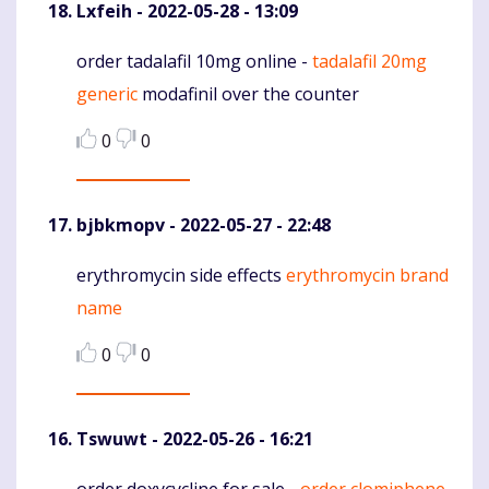
Lxfeih
- 2022-05-28 - 13:09
order tadalafil 10mg online -
tadalafil 20mg
Komentaras
generic
modafinil over the counter
0
0
bjbkmopv
- 2022-05-27 - 22:48
erythromycin side effects
erythromycin brand
Komentaras
name
0
0
Tswuwt
- 2022-05-26 - 16:21