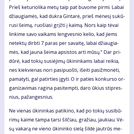
Prieš ke­tu­rio­li­ka me­tų taip pat bu­vo­me pir­mi. La­bai
džiau­gia­mės, kad duk­ra Gin­ta­rė, prieš mė­ne­sį su­kū­
ru­si šei­mą, ruo­šia­si grįž­ti į kai­mą. Nors kaip tė­vai
lin­ki­me sa­vo vai­kams leng­ves­nio ke­lio, kad jiems
ne­tek­tų dirb­ti 7 pa­ras per sa­vai­tę, la­bai džiau­gia­
mės, kad jau­na šei­ma ap­si­stos ar­ti mū­sų.“ Dar pri­
dū­rė, kad to­kių su­si­ė­ji­mų ūki­nin­kams la­bai rei­kia,
nes kiek­vie­nas no­ri pa­si­puoš­ti, iš­ei­ti pa­si­žmo­nė­ti,
pa­ma­ty­ti, gal pa­tir­ties įgy­ti. O ir pa­ties kon­kur­so or­
ga­ni­za­vi­mas ra­gi­na pa­si­temp­ti, da­ro ūkius stip­res­
nius, pa­žan­ges­nius.
Ne vie­nas ūki­nin­kas pa­ti­ki­no, kad po to­kių su­si­bū­
ri­mų kai­me tam­pa tar­si šil­čiau, gra­žiau, jau­kiau. Vė­
sų va­ka­rą ne vie­no ūki­nin­ko sie­lą šil­dė jaut­rūs me­