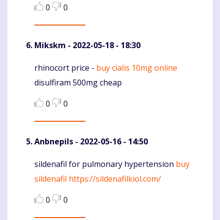
0
0
Mikskm
- 2022-05-18 - 18:30
rhinocort price -
buy cialis 10mg online
Komentaras
disulfiram 500mg cheap
0
0
Anbnepils
- 2022-05-16 - 14:50
sildenafil for pulmonary hypertension
buy
Komentaras
sildenafil
https://sildenafilkiol.com/
0
0