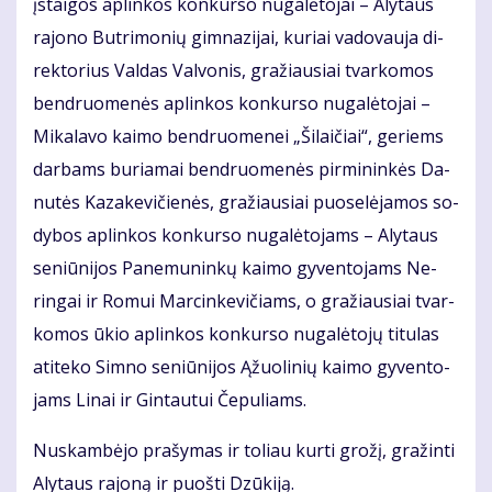
įstai­gos ap­lin­kos kon­kur­so nu­ga­lė­to­jai – Aly­taus
ra­jo­no But­ri­mo­nių gim­na­zi­jai, ku­riai va­do­vau­ja di­
rek­to­rius Val­das Val­vo­nis, gra­žiau­siai tvar­ko­mos
ben­druo­me­nės ap­lin­kos kon­kur­so nu­ga­lė­to­jai –
Mi­ka­la­vo kai­mo ben­druo­me­nei „Ši­lai­čiai“, ge­riems
dar­bams bu­ria­mai ben­druo­me­nės pir­mi­nin­kės Da­
nu­tės Ka­za­ke­vi­čie­nės, gra­žiau­siai puo­se­lė­ja­mos so­
dy­bos ap­lin­kos kon­kur­so nu­ga­lė­to­jams – Aly­taus
se­niū­ni­jos Pa­ne­mu­nin­kų kai­mo gy­ven­to­jams Ne­
rin­gai ir Ro­mui Mar­cin­ke­vi­čiams, o gra­žiau­siai tvar­
ko­mos ūkio ap­lin­kos kon­kur­so nu­ga­lė­to­jų ti­tu­las
ati­te­ko Sim­no se­niū­ni­jos Ąžuo­li­nių kai­mo gy­ven­to­
jams Li­nai ir Gin­tau­tui Če­pu­liams.
Nu­skam­bė­jo pra­šy­mas ir to­liau kur­ti gro­žį, gra­žin­ti
Aly­taus ra­jo­ną ir puoš­ti Dzū­ki­ją.