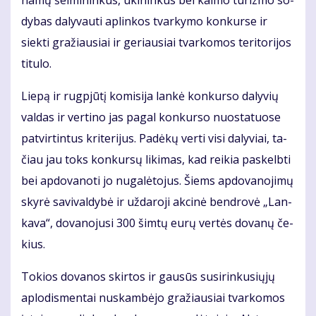
na­mų šei­mi­nin­kus, ūki­nin­kus bei kai­mo tu­riz­mo so­
dy­bas da­ly­vau­ti ap­lin­kos tvar­ky­mo kon­kur­se ir
siek­ti gra­žiau­siai ir ge­riau­siai tvar­ko­mos te­ri­to­ri­jos
ti­tu­lo.
Lie­pą ir rug­pjū­tį ko­mi­si­ja lan­kė kon­kur­so da­ly­vių
val­das ir ver­ti­no jas pa­gal kon­kur­so nuo­sta­tuo­se
pa­tvir­tin­tus kri­te­ri­jus. Pa­dė­kų ver­ti vi­si da­ly­viai, ta­
čiau jau toks kon­kur­sų li­ki­mas, kad rei­kia pa­skelb­ti
bei ap­do­va­no­ti jo nu­ga­lė­to­jus. Šiems ap­do­va­no­ji­mų
sky­rė sa­vi­val­dy­bė ir už­da­ro­ji ak­ci­nė ben­dro­vė „Lan­
ka­va“, do­va­no­ju­si 300 šim­tų eu­rų ver­tės do­va­nų če­
kius.
To­kios do­va­nos skir­tos ir gau­sūs su­si­rin­ku­sių­jų
aplo­dis­mentai nu­skam­bė­jo gra­žiau­siai tvar­ko­mos