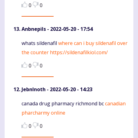
0
0
Anbnepils
- 2022-05-20 - 17:54
whats sildenafil
where can i buy sildenafil over
Komentaras
the counter
https://sildenafilkiol.com/
0
0
JebnInoth
- 2022-05-20 - 14:23
canada drug pharmacy richmond bc
canadian
Komentaras
pharcharmy online
0
0