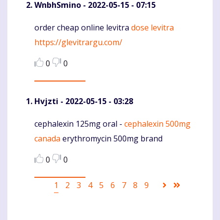
WnbhSmino
- 2022-05-15 - 07:15
order cheap online levitra
dose levitra
Komentaras
https://glevitrargu.com/
0
0
Hvjzti
- 2022-05-15 - 03:28
cephalexin 125mg oral -
cephalexin 500mg
Komentaras
canada
erythromycin 500mg brand
0
0
Pagination
Current
1
Puslapis
2
Puslapis
3
Puslapis
4
Puslapis
5
Puslapis
6
Puslapis
7
Puslapis
8
Puslapis
9
Sekantis
Last
page
puslapis
page