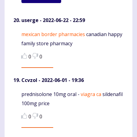
userge
- 2022-06-22 - 22:59
mexican border pharmacies
canadian happy
Komentaras
family store pharmacy
0
0
Ccvzol
- 2022-06-01 - 19:36
prednisolone 10mg oral -
viagra ca
sildenafil
Komentaras
100mg price
0
0