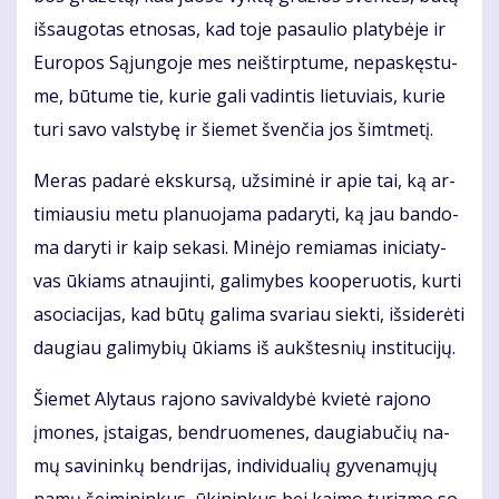
iš­sau­go­tas et­no­sas, kad to­je pa­sau­lio pla­ty­bė­je ir
Eu­ro­pos Są­jun­go­je mes ne­iš­tirp­tu­me, ne­pa­skęs­tu­
me, bū­tu­me tie, ku­rie ga­li va­din­tis lie­tu­viais, ku­rie
tu­ri sa­vo vals­ty­bę ir šie­met šven­čia jos šimt­me­tį.
Me­ras pa­da­rė eks­kur­są, už­si­mi­nė ir apie tai, ką ar­
ti­miau­siu me­tu pla­nuo­ja­ma pa­da­ry­ti, ką jau ban­do­
ma da­ry­ti ir kaip se­ka­si. Mi­nė­jo re­mia­mas ini­cia­ty­
vas ūkiams at­nau­jin­ti, ga­li­my­bes ko­o­pe­ruo­tis, kur­ti
aso­cia­ci­jas, kad bū­tų ga­li­ma sva­riau siek­ti, iš­si­de­rė­ti
dau­giau ga­li­my­bių ūkiams iš aukš­tes­nių ins­ti­tu­ci­jų.
Šie­met Aly­taus ra­jo­no sa­vi­val­dy­bė kvie­tė ra­jo­no
įmo­nes, įstai­gas, ben­druo­me­nes, dau­gia­bu­čių na­
mų sa­vi­nin­kų ben­dri­jas, in­di­vi­du­a­lių gy­ve­na­mų­jų