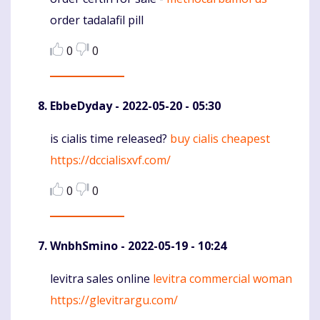
Komentaras
order tadalafil pill
0
0
EbbeDyday
- 2022-05-20 - 05:30
is cialis time released?
buy cialis cheapest
Komentaras
https://dccialisxvf.com/
0
0
WnbhSmino
- 2022-05-19 - 10:24
levitra sales online
levitra commercial woman
Komentaras
https://glevitrargu.com/