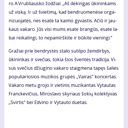
ro A.Vrub­liaus­ko žo­džiai: „Aš dė­kin­gas ūki­nin­kams
už vis­ką. Ir už švie­ti­mą, kad ben­druo­me­nė­se or­ga­
ni­zuo­ja­tės, nes esa­te ta kai­mo gy­vas­tis. Ačiū ir jau­
kaus va­ka­ro. Jūs vi­si mums esa­te bran­gūs, esa­te la­
bai rei­ka­lin­gi, to ne­pa­mirš­ki­te ir bū­ki­te vie­nin­gi.“
Gra­žiai prie ben­drys­tės sta­lo su­til­po žem­dir­bys,
ūki­nin­kas ir sve­čias, to­kia šios šven­tės tra­di­ci­ja. Vi­
sus sve­čius džiu­gi­no va­ka­ro staig­me­na ta­pęs ša­lies
po­pu­lia­rio­sios mu­zi­kos gru­pės „Vai­ras“ kon­cer­tas.
Va­ka­ro me­tu gro­jo ir vie­ti­nis mu­zi­kan­tas Vy­tau­tas
Franc­ke­vi­čius, Miroslavo skyriaus šokių kolek­tyvas
„Svirtis“ bei Edvino ir Vytau­to duetas.