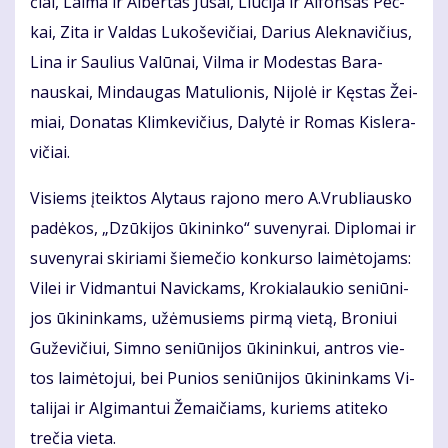
čiai, Lai­ma ir Al­ber­tas Ju­sai, Liu­ci­ja ir Al­fon­sas Pec­
kai, Zi­ta ir Val­das Lu­ko­še­vi­čiai, Da­rius Alek­na­vi­čius,
Li­na ir Sau­lius Va­lū­nai, Vil­ma ir Mo­des­tas Ba­ra­
naus­kai, Min­dau­gas Ma­tu­lio­nis, Ni­jo­lė ir Kęs­tas Žei­
miai, Do­na­tas Klim­ke­vi­čius, Da­ly­tė ir Ro­mas Kis­le­ra­
vi­čiai.
Vi­siems įteik­tos Aly­taus ra­jo­no me­ro A.Vrub­liaus­ko
pa­dė­kos, „Dzū­ki­jos ūki­nin­ko“ su­ve­ny­rai. Di­plo­mai ir
su­ve­ny­rai ski­ria­mi šie­me­čio kon­kur­so lai­mė­to­jams:
Vi­lei ir Vid­man­tui Na­vic­kams, Kro­kia­lau­kio se­niū­ni­
jos ūki­nin­kams, už­ėmu­siems pir­mą vie­tą, Bro­niui
Gu­že­vi­čiui, Sim­no se­niū­ni­jos ūki­nin­kui, ant­ros vie­
tos lai­mė­to­jui, bei Pu­nios se­niū­ni­jos ūki­nin­kams Vi­
ta­li­jai ir Al­gi­man­tui Že­mai­čiams, ku­riems ati­te­ko
tre­čia vie­ta.