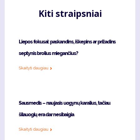
Kiti straipsniai
Liepos fokusai: paskandins, iškepins ar prižadins
septynis brolius miegančius?
Skaityti daugiau
Sausmedis – naujasis uogynų karalius, tačiau
šilauogių era dar nesibaigia
Skaityti daugiau