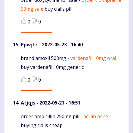
order doxycycline for sale -
order clomiphene
Komentaras
50mg sale
buy cialis pill
0
0
Ppwjfz
- 2022-05-23 - 16:40
brand amoxil 500mg -
vardenafil 10mg oral
Komentaras
buy vardenafil 10mg generic
0
0
Atjqjs
- 2022-05-21 - 16:51
order ampicillin 250mg pill -
acillin price
Komentaras
buying cialis cheap