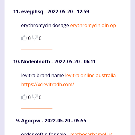
evejphsq
- 2022-05-20 - 12:59
erythromycin dosage
erythromycin oin op
Komentaras
0
0
NndenInoth
- 2022-05-20 - 06:11
levitra brand name
levitra online australia
Komentaras
https://xclevitradb.com/
0
0
Agocpw
- 2022-05-20 - 05:55
order ceftin for sale -
methocarbamol us