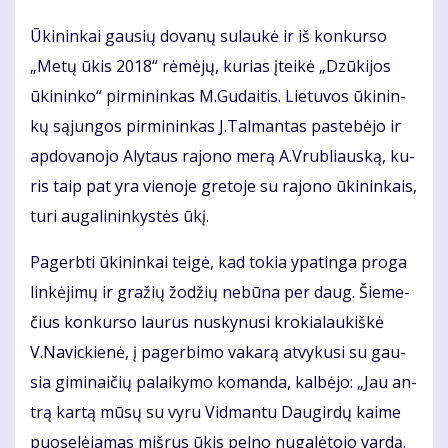
Ūki­nin­kai gau­sių do­va­nų su­lau­kė ir iš kon­kur­so
„Me­tų ūkis 2018“ rė­mė­jų, ku­rias įtei­kė „Dzū­ki­jos
ūki­nin­ko“ pir­mi­nin­kas M.Gu­dai­tis. Lie­tu­vos ūki­nin­
kų są­jun­gos pir­mi­nin­kas J.Tal­man­tas pa­ste­bė­jo ir
ap­do­va­no­jo Aly­taus ra­jo­no me­rą A.Vrub­liaus­ką, ku­
ris taip pat yra vie­no­je gre­to­je su ra­jo­no ūki­nin­kais,
tu­ri au­ga­li­nin­kys­tės ūkį.
Pa­gerb­ti ūki­nin­kai tei­gė, kad to­kia ypa­tin­ga pro­ga
lin­kė­ji­mų ir gra­žių žo­džių ne­bū­na per daug. Šie­me­
čius kon­kur­so lau­rus nu­sky­nu­si kro­kia­lau­kiš­kė
V.Na­vic­kie­nė, į pa­ger­bi­mo va­ka­rą at­vy­ku­si su gau­
sia gi­mi­nai­čių pa­lai­ky­mo ko­man­da, kal­bė­jo: „Jau an­
trą kar­tą mū­sų su vy­ru Vid­man­tu Dau­gir­dų kai­me
puo­se­lė­ja­mas miš­rus ūkis pel­no nu­ga­lė­to­jo var­dą.