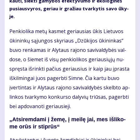
kau­ti, siek­ti ga­my­bos efek­ty­vu­mo ir eko­lo­gi­nės
pu­siau­svy­ros, ge­riau ir gra­žiau tvar­ky­tis sa­vo ūky­
je.
Pen­kio­li­ka me­tų kas­met ge­riau­sias ūkis Lie­tu­vos
ūki­nin­kų są­jun­gos sky­riaus „Dzū­ki­jos ūki­nin­kas“
bu­vo ren­ka­mas ir Aly­taus ra­jo­no sa­vi­val­dy­bės val­
do­se, o šie­met iš vi­sų pen­kio­li­kos ge­riau­sių­jų nu­
spręs­ta iš­rink­ti pa­čius ge­riau­sius ir kaip jau įpras­ta
iš­kil­min­gai juos pa­gerb­ti Sim­ne. Čia kar­tu bu­vo
įver­tin­tas ir Aly­taus ra­jo­no sa­vi­val­dy­bės skelb­to ap­
lin­kos tvar­ky­mo kon­kur­so da­ly­vių triū­sas, pa­gerb­ti
bei ap­do­va­no­ti ge­riau­sie­ji.
„At­si­rem­da­mi į že­mę, į mei­lę jai, mes iš­li­ko­
me orūs ir stip­rūs“