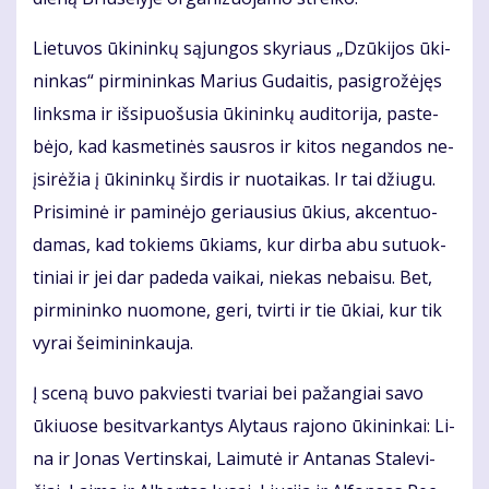
Lie­tu­vos ūki­nin­kų są­jun­gos sky­riaus „Dzū­ki­jos ūki­
nin­kas“ pir­mi­nin­kas Ma­rius Gu­dai­tis, pa­sig­ro­žė­jęs
links­ma ir iš­si­puo­šu­sia ūki­nin­kų au­di­to­ri­ja, pa­ste­
bė­jo, kad kas­me­ti­nės saus­ros ir ki­tos ne­gan­dos ne­
įsi­rė­žia į ūki­nin­kų šir­dis ir nuo­tai­kas. Ir tai džiu­gu.
Pri­si­mi­nė ir pa­mi­nė­jo ge­riau­sius ūkius, ak­cen­tuo­
da­mas, kad to­kiems ūkiams, kur dir­ba abu su­tuok­
ti­niai ir jei dar pa­de­da vai­kai, nie­kas ne­bai­su. Bet,
pir­mi­nin­ko nuo­mo­ne, ge­ri, tvir­ti ir tie ūkiai, kur tik
vy­rai šei­mi­nin­kau­ja.
Į sce­ną bu­vo pa­kvies­ti tva­riai bei pa­žan­giai sa­vo
ūkiuo­se be­si­tvar­kan­tys Aly­taus ra­jo­no ūki­nin­kai: Li­
na ir Jo­nas Ver­tins­kai, Lai­mu­tė ir An­ta­nas Sta­le­vi­