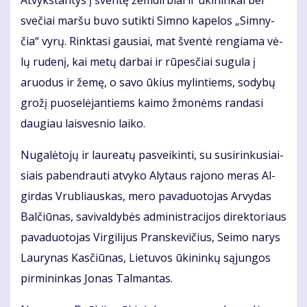
At­vyks­tan­tys į šven­tę žem­dir­biai ir ūki­nin­kai bei
sve­čiai mar­šu bu­vo su­tik­ti Sim­no ka­pe­los „Sim­ny­
čia“ vy­rų. Rink­ta­si gau­siai, mat šven­tė ren­gia­ma vė­
lų ru­de­nį, kai me­tų dar­bai ir rū­pes­čiai su­gu­la į
aruo­dus ir že­mę, o sa­vo ūkius my­lin­tiems, so­dy­bų
gro­žį puo­se­lė­jan­tiems kai­mo žmo­nėms ran­da­si
dau­giau lais­ves­nio lai­ko.
Nu­ga­lė­to­jų ir lau­re­a­tų pa­svei­kin­ti, su su­si­rin­ku­siai­
siais pa­ben­drau­ti at­vy­ko Aly­taus ra­jo­no me­ras Al­
gir­das Vrub­liaus­kas, me­ro pa­va­duo­to­jas Ar­vy­das
Bal­čiū­nas, sa­vi­val­dy­bės ad­mi­nist­ra­ci­jos di­rek­to­riaus
pa­va­duo­to­jas Vir­gi­li­jus Prans­ke­vi­čius, Sei­mo na­rys
Lau­ry­nas Kas­čiū­nas, Lie­tu­vos ūki­nin­kų są­jun­gos
pir­mi­nin­kas Jo­nas Tal­man­tas.