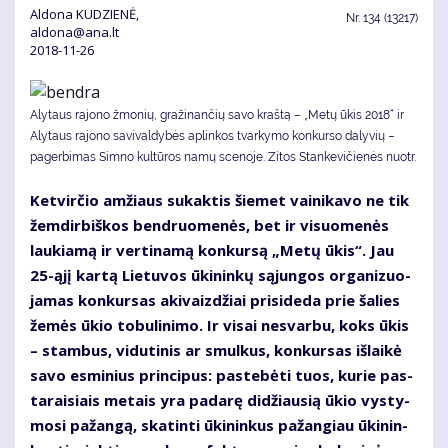
Aldona KUDZIENĖ,
Nr.
134 (13217)
aldona@ana.lt
2018-11-26
Alytaus rajono žmonių, gražinančių savo kraštą – „Metų ūkis 2018“ ir
Alytaus rajono savivaldybės aplinkos tvarkymo konkurso dalyvių –
pagerbimas Simno kultūros namų scenoje. Zi­tos Stan­ke­vi­čie­nės nuotr.
Ket­vir­čio am­žiaus su­kak­tis šie­met vai­ni­ka­vo ne tik
žem­dir­biš­kos ben­druo­me­nės, bet ir vi­suo­me­nės
lau­kia­mą ir ver­ti­na­mą kon­kur­są „Me­tų ūkis“. Jau
25-ąjį kar­tą Lie­tu­vos ūki­nin­kų są­jun­gos or­ga­ni­zuo­
ja­mas kon­kur­sas aki­vaiz­džiai pri­si­de­da prie ša­lies
že­mės ūkio to­bu­li­ni­mo. Ir vi­sai ne­svar­bu, koks ūkis
– stam­bus, vi­du­ti­nis ar smul­kus, kon­kur­sas iš­lai­kė
sa­vo es­mi­nius prin­ci­pus: pa­ste­bė­ti tuos, ku­rie pas­
ta­rai­siais me­tais yra pa­da­rę di­džiau­sią ūkio vys­ty­
mo­si pa­žan­gą, ska­tin­ti ūki­nin­kus pa­žan­giau ūki­nin­