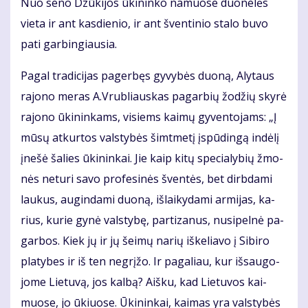
Nuo se­no Dzū­ki­jos ūki­nin­ko na­muo­se duo­ne­lės
vie­ta ir ant kas­die­nio, ir ant šven­ti­nio sta­lo bu­vo
pa­ti gar­bin­giau­sia.
Pa­gal tra­di­ci­jas pa­ger­bęs gy­vy­bės duo­ną, Aly­taus
ra­jo­no me­ras A.Vrub­liaus­kas pa­gar­bių žo­džių sky­rė
ra­jo­no ūki­nin­kams, vi­siems kai­mų gy­ven­to­jams: „Į
mū­sų at­kur­tos vals­ty­bės šimt­me­tį įspū­din­gą in­dė­lį
įne­šė ša­lies ūki­nin­kai. Jie kaip ki­tų spe­cia­ly­bių žmo­
nės ne­tu­ri sa­vo pro­fe­si­nės šven­tės, bet dirb­da­mi
lau­kus, au­gin­da­mi duo­ną, iš­lai­ky­da­mi ar­mi­jas, ka­
rius, ku­rie gy­nė vals­ty­bę, par­ti­za­nus, nu­si­pel­nė pa­
gar­bos. Kiek jų ir jų šei­mų na­rių iš­ke­lia­vo į Si­bi­ro
pla­ty­bes ir iš ten ne­grį­žo. Ir pa­ga­liau, kur iš­sau­go­
jo­me Lie­tu­vą, jos kal­bą? Aiš­ku, kad Lie­tu­vos kai­
muo­se, jo ūkiuo­se. Ūki­nin­kai, kai­mas yra vals­ty­bės