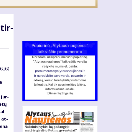
tir­
3616)
e
 Jur­
me­tų
kal­
i at­
bi­na