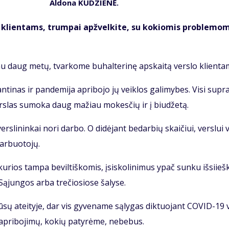
Al­do­na KU­DZIE­NĖ.
lo klien­tams, trum­pai ap­žvel­ki­te, su ko­kio­mis pro­ble­mo­
u daug me­tų, tvar­ko­me bu­hal­te­ri­nę ap­skai­tą ver­slo klien­ta
i­nas ir pan­de­mi­ja ap­ri­bo­jo jų veik­los ga­li­my­bes. Vi­si su­pr
r­slas su­mo­ka daug ma­žiau mo­kes­čių ir į biu­dže­tą.
r­sli­nin­kai no­ri dar­bo. O di­dė­jant be­dar­bių skai­čiui, ver­slui 
ar­buo­to­jų.
u­rios tam­pa be­vil­tiš­ko­mis, įsi­sko­li­ni­mus ypač sun­ku iš­si­ieš­k
ą­jun­gos ar­ba tre­čio­sio­se ša­ly­se.
ū­sų at­ei­ty­je, dar vis gy­ve­na­me są­ly­gas dik­tuo­jant CO­VID-19 v
ap­ri­bo­ji­mų, ko­kių pa­ty­rė­me, ne­be­bus.