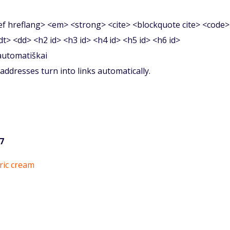
f hreflang> <em> <strong> <cite> <blockquote cite> <code>
<dt> <dd> <h2 id> <h3 id> <h4 id> <h5 id> <h6 id>
 automatiškai
ddresses turn into links automatically.
37
ric cream