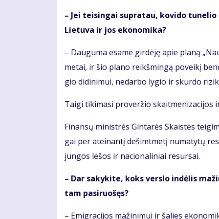
– Jei tei­sin­gai su­pra­tau, ko­vi­do tu­ne­lio
Lie­tu­va ir jos eko­no­mi­ka?
– Dau­gu­ma esa­me gir­dė­ję apie pla­ną „Nau­j
me­tai, ir šio pla­no reikš­min­gą po­vei­kį ben­
gio di­di­ni­mui, ne­dar­bo ly­gio ir skur­do ri­zi­
Tai­gi ti­ki­ma­si pro­ver­žio skait­me­ni­za­ci­jos ir
Fi­nan­sų mi­nist­rės Gin­ta­rės Skais­tės tei­gi­m
gai per at­ei­nan­tį de­šimt­me­tį nu­ma­ty­tų re­s
jun­gos lė­šos ir na­cio­na­li­niai re­sur­sai.
– Dar sa­ky­ki­te, koks ver­slo in­dė­lis ma­ž
tam pa­si­ruo­šęs?
– Emig­ra­ci­jos ma­ži­ni­mui ir ša­lies eko­no­mi