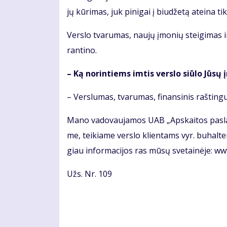
jų kū­ri­mas, juk pi­ni­gai į biu­dže­tą at­ei­na tik
Ver­slo tva­ru­mas, nau­jų įmo­nių stei­gi­mas ir
ran­ti­no.
– Ką no­rin­tiems im­tis ver­slo siū­lo Jū­sų
– Ver­slu­mas, tva­ru­mas, fi­nan­si­nis raš­tin­g
Ma­no va­do­vau­ja­mos UAB „Ap­skai­tos pa­sla
me, tei­kia­me ver­slo klien­tams vyr. bu­hal­te­r
giau in­for­ma­ci­jos ras mū­sų sve­tai­nė­je: w
Užs. Nr. 109