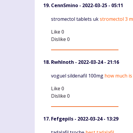
CennSmino
- 2022-03-25 - 05:11
Komentaras
stromectol tablets uk
stromectol 3 m
Like
0
Dislike
0
RwhInoth
- 2022-03-24 - 21:16
Komentaras
voguel sildenafil 100mg
how much is 
Like
0
Dislike
0
Fefgepils
- 2022-03-24 - 13:29
tadalafil troche
best tadalafil