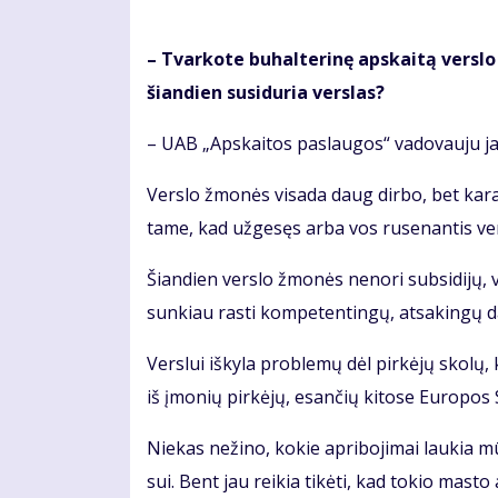
– Tvar­ko­te bu­hal­te­ri­nę ap­skai­tą ver­s
šian­dien su­si­du­ria ver­slas?
– UAB „Ap­skai­tos pa­slau­gos“ va­do­vau­ju ja
Ver­slo žmo­nės vi­sa­da daug dir­bo, bet ka­ran­t
ta­me, kad už­ge­sęs ar­ba vos ru­se­nan­tis ve
Šian­dien ver­slo žmo­nės ne­no­ri sub­si­di­jų, ve
sun­kiau ras­ti kom­pe­ten­tin­gų, at­sa­kin­gų d
Ver­slui iš­ky­la pro­ble­mų dėl pir­kė­jų sko­lų, k
iš įmo­nių pir­kė­jų, esan­čių ki­to­se Eu­ro­pos S
Nie­kas ne­ži­no, ko­kie ap­ri­bo­ji­mai lau­kia m
sui. Bent jau rei­kia ti­kė­ti, kad to­kio mas­to 