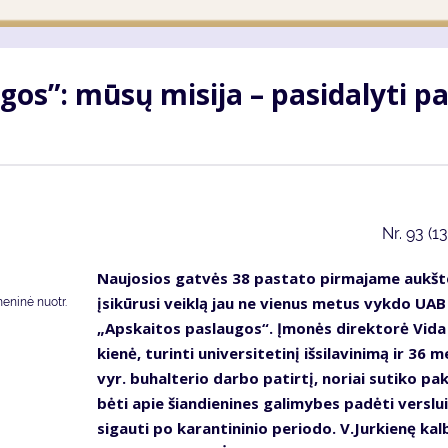
s”: mū­sų mi­si­ja – pa­si­da­ly­ti pa­
Nr.
93 (1
Nau­jo­sios gat­vės 38 pa­sta­to pir­ma­ja­me aukš­t
įsi­kū­ru­si veik­lą jau ne vie­nus me­tus vyk­do UAB
smeninė nuotr.
„Ap­skai­tos pa­slau­gos“. Įmo­nės di­rek­to­rė Vi­da
kie­nė, tu­rin­ti uni­ver­si­te­ti­nį iš­si­la­vi­ni­mą ir 36 
vyr. bu­hal­te­rio dar­bo pa­tir­tį, no­riai su­ti­ko pa­
bė­ti apie šian­die­ni­nes ga­li­my­bes pa­dė­ti ver­slu
si­gau­ti po ka­ran­ti­ni­nio pe­ri­odo. V.Jur­kie­nę kal­