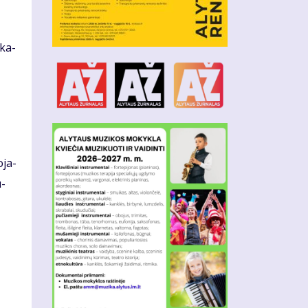
 ka­
­ja­
u­