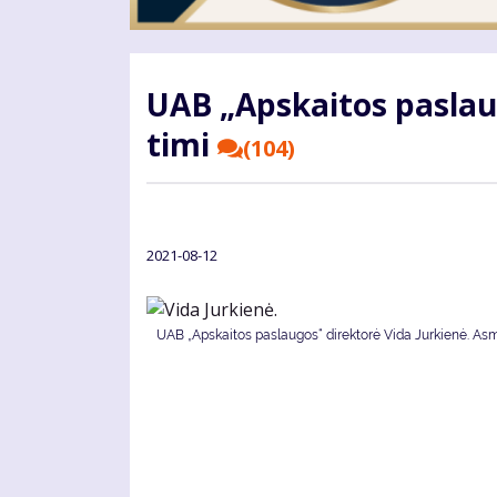
UAB „Ap­skai­tos pa­slau­go
ti­mi
(104)
2021-08-12
UAB „Ap­skai­tos pa­slau­gos“ di­rek­to­rė Vi­da Jur­kie­nė. A