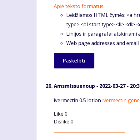
Apie teksto formatus
Leidžiamos HTML žymės: <a hre
type> <ol start type> <li> <dl> 
Linijos ir paragrafai atskiriami
Web page addresses and email a
AmsmIssuenoup
- 2022-03-27 - 20:
Komentaras
ivermectin 0.5 lotion
ivermectin gene
Like
0
Dislike
0