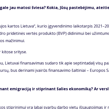
 ga­le jau ma­to­si švie­sa? Ko­kia, Jū­sų pa­ste­bė­ji­mu, at­ei­ti
os kar­tos Lie­tu­va“, ku­rio įgy­ven­di­ni­mo lai­ko­tar­pis 2021–2
dro pri­dė­ti­nės ver­tės pro­duk­to (BVP) di­di­ni­mui bei už­im­tu­m
kos ma­ži­ni­mui.
 ki­to­se sri­ty­se.
u, Lie­tu­vai fi­nan­sa­vi­mas su­da­ro tik apie sep­tin­ta­da­lį vi­sų p
ur­sų, bus de­ri­na­mi įvai­rūs fi­nan­sa­vi­mo šal­ti­niai – Eu­ro­pos 
i­nant emig­ra­ci­ją ir stip­ri­nant ša­lies eko­no­mi­ką? Ar ver­s
­kos stip­ri­ni­mui yra la­bai svar­bu dar­bo vie­tų iš­sau­go­ji­mas ir