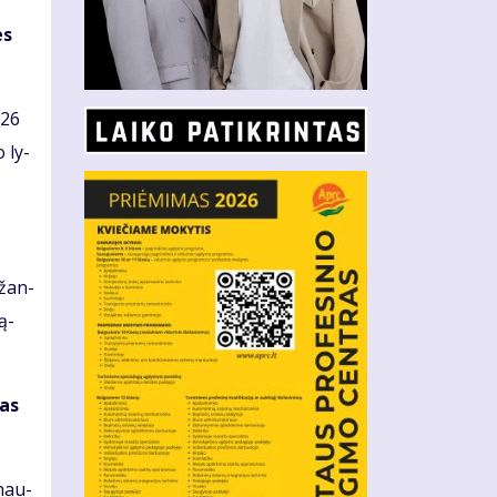
es
026
o ly­
a­žan­
Są­
las
 nau­