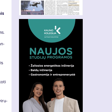
mis
ms.
an­
vis
o­ti
i­ru­