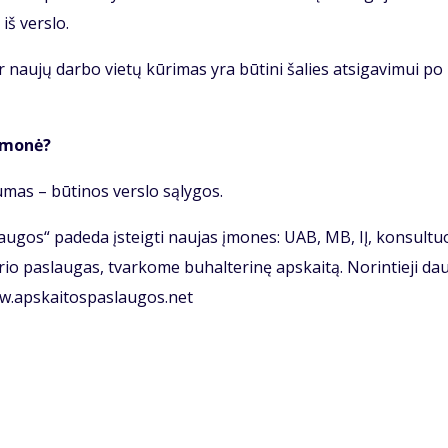
 iš ver­slo.
 nau­jų dar­bo vie­tų kū­ri­mas yra bū­ti­ni ša­lies at­si­ga­vi­mui po
 įmo­nė?
u­mas – bū­ti­nos ver­slo są­ly­gos.
u­gos“ pa­de­da įsteig­ti nau­jas įmo­nes: UAB, MB, IĮ, kon­sul­tuo
io pa­slau­gas, tvar­ko­me bu­hal­te­ri­nę ap­skai­tą. No­rin­tie­ji da
ww.ap­skai­tos­pas­lau­gos.net