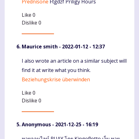
Prednisone
Ftgdzf Priligy Hours
Komentaras
Like
0
Dislike
0
Maurice smith
- 2022-01-12 - 12:37
I also wrote an article on a similar subject will
Komentaras
find it at write what you think.
Beziehungskrise überwinden
Like
0
Dislike
0
Anonymous
- 2021-12-25 - 16:19
หวยออนไลน์ RUAY โดย Kingoflotto เว็บ หวย