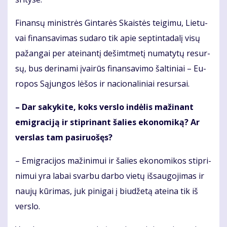
Fi­nan­sų mi­nist­rės Gin­ta­rės Skais­tės tei­gi­mu, Lie­tu­
vai fi­nan­sa­vi­mas su­da­ro tik apie sep­tin­ta­da­lį vi­sų
pa­žan­gai per at­ei­nan­tį de­šimt­me­tį nu­ma­ty­tų re­sur­
sų, bus de­ri­na­mi įvai­rūs fi­nan­sa­vi­mo šal­ti­niai – Eu­
ro­pos Są­jun­gos lė­šos ir na­cio­na­li­niai re­sur­sai.
– Dar sa­ky­ki­te, koks ver­slo in­dė­lis ma­ži­nant
emig­ra­ci­ją ir stip­ri­nant ša­lies eko­no­mi­ką? Ar
ver­slas tam pa­si­ruo­šęs?
– Emig­ra­ci­jos ma­ži­ni­mui ir ša­lies eko­no­mi­kos stip­ri­
ni­mui yra la­bai svar­bu dar­bo vie­tų iš­sau­go­ji­mas ir
nau­jų kū­ri­mas, juk pi­ni­gai į biu­dže­tą at­ei­na tik iš
ver­slo.