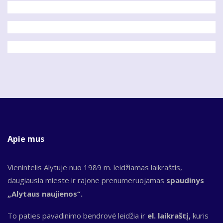
Apie mus
Vienintelis Alytuje nuo 1989 m. leidžiamas laikraštis,
daugiausia mieste ir rajone prenumeruojamas
spaudinys
„Alytaus naujienos“.
To paties pavadinimo bendrovė leidžia ir
el. laikraštį,
kuris