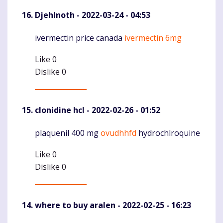
DjehInoth
- 2022-03-24 - 04:53
ivermectin price canada
ivermectin 6mg
Komentaras
Like
0
Dislike
0
clonidine hcl
- 2022-02-26 - 01:52
plaquenil 400 mg
ovudhhfd
hydrochlroquine
Komentaras
Like
0
Dislike
0
where to buy aralen
- 2022-02-25 - 16:23