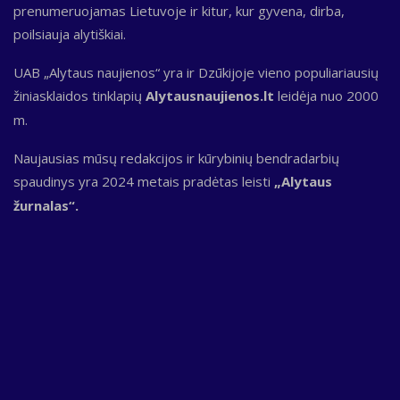
prenumeruojamas Lietuvoje ir kitur, kur gyvena, dirba,
poilsiauja alytiškiai.
UAB „Alytaus naujienos“ yra ir Dzūkijoje vieno populiariausių
žiniasklaidos tinklapių
Alytausnaujienos.lt
leidėja nuo 2000
m.
Naujausias mūsų redakcijos ir kūrybinių bendradarbių
spaudinys yra 2024 metais pradėtas leisti
„Alytaus
žurnalas“.