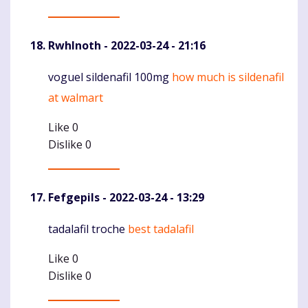
RwhInoth
- 2022-03-24 - 21:16
voguel sildenafil 100mg
how much is sildenafil
Komentaras
at walmart
Like
0
Dislike
0
Fefgepils
- 2022-03-24 - 13:29
tadalafil troche
best tadalafil
Komentaras
Like
0
Dislike
0