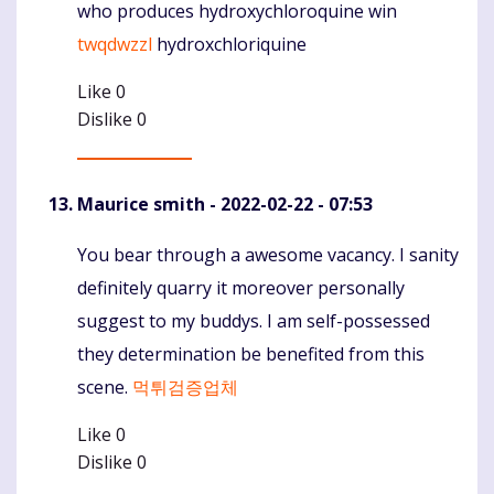
who produces hydroxychloroquine win
Komentaras
twqdwzzl
hydroxchloriquine
Like
0
Dislike
0
Maurice smith
- 2022-02-22 - 07:53
You bear through a awesome vacancy. I sanity
Komentaras
definitely quarry it moreover personally
suggest to my buddys. I am self-possessed
they determination be benefited from this
scene.
먹튀검증업체
Like
0
Dislike
0