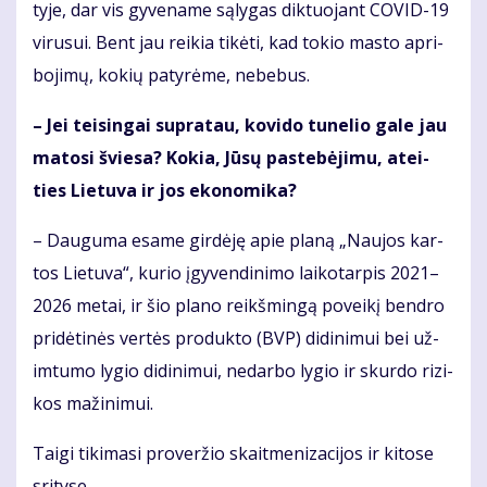
ty­je, dar vis gy­ve­na­me są­ly­gas dik­tuo­jant CO­VID-19
vi­ru­sui. Bent jau rei­kia ti­kė­ti, kad to­kio mas­to ap­ri­
bo­ji­mų, ko­kių pa­ty­rė­me, ne­be­bus.
– Jei tei­sin­gai su­pra­tau, ko­vi­do tu­ne­lio ga­le jau
ma­to­si švie­sa? Ko­kia, Jū­sų pa­ste­bė­ji­mu, at­ei­
ties Lie­tu­va ir jos eko­no­mi­ka?
– Dau­gu­ma esa­me gir­dė­ję apie pla­ną „Nau­jos kar­
tos Lie­tu­va“, ku­rio įgy­ven­di­ni­mo lai­ko­tar­pis 2021–
2026 me­tai, ir šio pla­no reikš­min­gą po­vei­kį ben­dro
pri­dė­ti­nės ver­tės pro­duk­to (BVP) di­di­ni­mui bei už­
im­tu­mo ly­gio di­di­ni­mui, ne­dar­bo ly­gio ir skur­do ri­zi­
kos ma­ži­ni­mui.
Tai­gi ti­ki­ma­si pro­ver­žio skait­me­ni­za­ci­jos ir ki­to­se
sri­ty­se.