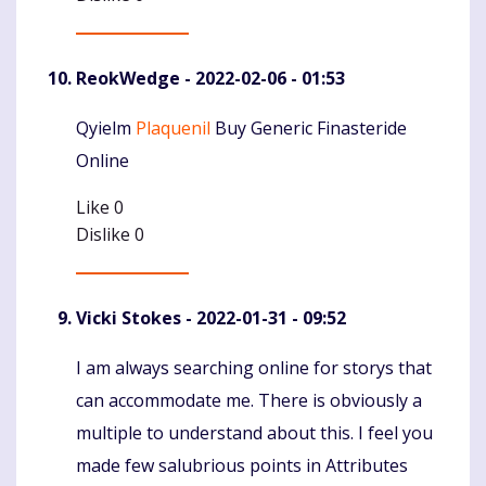
ReokWedge
- 2022-02-06 - 01:53
Qyielm
Plaquenil
Buy Generic Finasteride
Komentaras
Online
Like
0
Dislike
0
Vicki Stokes
- 2022-01-31 - 09:52
I am always searching online for storys that
Komentaras
can accommodate me. There is obviously a
multiple to understand about this. I feel you
made few salubrious points in Attributes