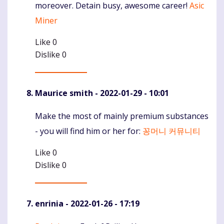
moreover. Detain busy, awesome career!
Asic
Miner
Like
0
Dislike
0
Maurice smith
- 2022-01-29 - 10:01
Make the most of mainly premium substances
Komentaras
- you will find him or her for:
꽁머니 커뮤니티
Like
0
Dislike
0
enrinia
- 2022-01-26 - 17:19