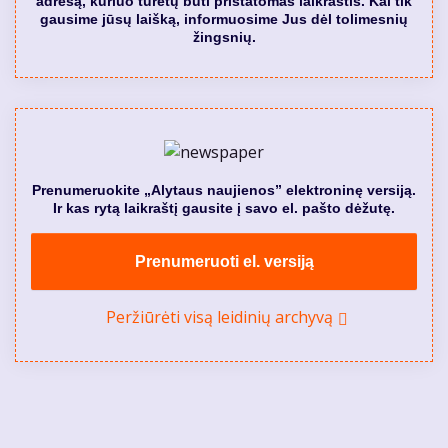
adresą, kuriuo turėtų būti pristatomas laikraštis. Kai tik
gausime jūsų laišką, informuosime Jus dėl tolimesnių
žingsnių.
Prenumeruokite „Alytaus naujienos” elektroninę versiją.
Ir kas rytą laikraštį gausite į savo el. pašto dėžutę.
Prenumeruoti el. versiją
Peržiūrėti visą leidinių archyvą