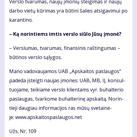
Ver­slo tva­ru­mas, nau­jų įmo­nių stei­gi­mas ir nau­jų
dar­bo vie­tų kū­ri­mas yra bū­ti­ni ša­lies at­si­ga­vi­mui po
ka­ran­ti­no.
– Ką no­rin­tiems im­tis ver­slo siū­lo Jū­sų įmo­nė?
– Ver­slu­mas, tva­ru­mas, fi­nan­si­nis raš­tin­gu­mas –
bū­ti­nos ver­slo są­ly­gos.
Ma­no va­do­vau­ja­mos UAB „Ap­skai­tos pa­slau­gos“
pa­de­da įsteig­ti nau­jas įmo­nes: UAB, MB, IĮ, kon­sul­
tuo­ja­me, tei­kia­me ver­slo klien­tams vyr. bu­hal­te­rio
pa­slau­gas, tvar­ko­me bu­hal­te­ri­nę ap­skai­tą. No­rin­
tie­ji dau­giau in­for­ma­ci­jos ras mū­sų sve­tai­nė­
je: www.ap­skai­tos­pas­lau­gos.net
Užs. Nr. 109