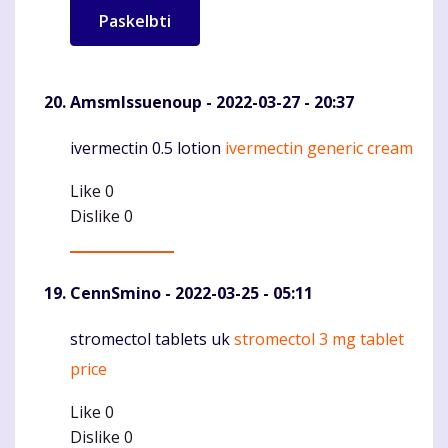
AmsmIssuenoup
- 2022-03-27 - 20:37
ivermectin 0.5 lotion
ivermectin generic cream
Komentaras
Like
0
Dislike
0
CennSmino
- 2022-03-25 - 05:11
stromectol tablets uk
stromectol 3 mg tablet
Komentaras
price
Like
0
Dislike
0