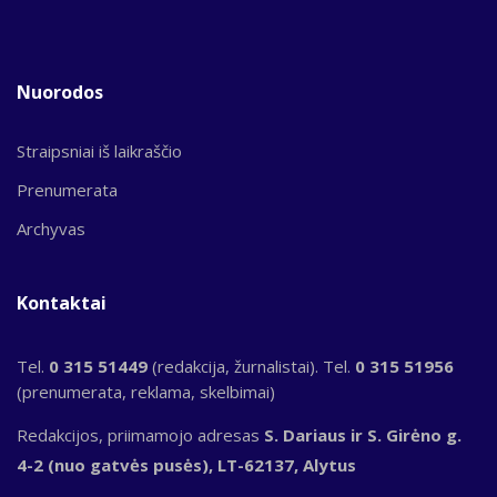
Nuorodos
Straipsniai iš laikraščio
Prenumerata
Archyvas
Kontaktai
Tel.
0 315 51449
(redakcija, žurnalistai). Tel.
0 315 51956
(prenumerata, reklama, skelbimai)
Redakcijos, priimamojo adresas
S. Dariaus ir S. Girėno g.
4-2 (nuo gatvės pusės), LT-62137, Alytus