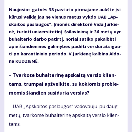
Nau­jo­sios gat­vės 38 pa­sta­to pir­ma­ja­me aukš­te įsi­
kū­ru­si veik­lą jau ne vie­nus me­tus vyk­do UAB „Ap­
skai­tos pa­slau­gos“. Įmo­nės di­rek­to­rė Vi­da Jur­kie­
nė, tu­rin­ti uni­ver­si­te­ti­nį iš­si­la­vi­ni­mą ir 36 me­tų vyr.
bu­hal­te­rio dar­bo pa­tir­tį, no­riai su­ti­ko pa­kal­bė­ti
apie šian­die­ni­nes ga­li­my­bes pa­dė­ti ver­slui at­si­gau­
ti po ka­ran­ti­ni­nio pe­ri­odo. V.Jur­kie­nę kal­bi­na Al­do­
na KU­DZIE­NĖ.
– Tvar­ko­te bu­hal­te­ri­nę ap­skai­tą ver­slo klien­
tams, trum­pai ap­žvel­ki­te, su ko­kio­mis pro­ble­
mo­mis šian­dien su­si­du­ria ver­slas?
– UAB „Ap­skai­tos pa­slau­gos“ va­do­vau­ju jau daug
me­tų, tvar­ko­me bu­hal­te­ri­nę ap­skai­tą ver­slo klien­
tams.