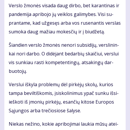
Ver­slo žmo­nės vi­sa­da daug dir­bo, bet ka­ran­ti­nas ir
pan­de­mi­ja ap­ri­bo­jo jų veik­los ga­li­my­bes. Vi­si su­
pran­ta­me, kad už­ge­sęs ar­ba vos ru­se­nan­tis ver­slas
su­mo­ka daug ma­žiau mo­kes­čių ir į biu­dže­tą.
Šian­dien ver­slo žmo­nės ne­no­ri sub­si­di­jų, ver­sli­nin­
kai no­ri dar­bo. O di­dė­jant be­dar­bių skai­čiui, ver­slui
vis sun­kiau ras­ti kom­pe­ten­tin­gų, at­sa­kin­gų dar­
buo­to­jų.
Ver­slui iš­ky­la pro­ble­mų dėl pir­kė­jų sko­lų, ku­rios
tam­pa be­vil­tiš­ko­mis, įsi­sko­li­ni­mus ypač sun­ku iš­si­
ieš­ko­ti iš įmo­nių pir­kė­jų, esan­čių ki­to­se Eu­ro­pos
Są­jun­gos ar­ba tre­čio­sio­se ša­ly­se.
Nie­kas ne­ži­no, ko­kie ap­ri­bo­ji­mai lau­kia mū­sų at­ei­