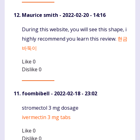
Maurice smith
- 2022-02-20 - 14:16
During this website, you will see this shape, i
Komentaras
highly recommend you learn this review.
현금
바둑이
Like
0
Dislike
0
foombibell
- 2022-02-18 - 23:02
stromectol 3 mg dosage
Komentaras
ivermectin 3 mg tabs
Like
0
Dislike
0