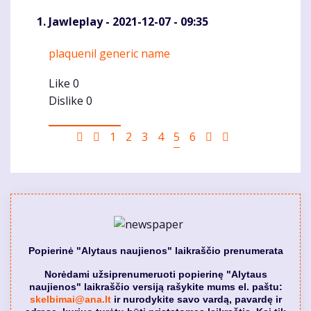
Jawleplay
- 2021-12-07 - 09:35
plaquenil generic name
Komentaras
Like
0
Dislike
0
Pagination
First
Ankstesnis
Puslapis
1
Puslapis
2
Puslapis
3
Puslapis
4
Current
5
Puslapis
6
Sekantis
Last
page
puslapis
page
puslapis
page
Popierinė "Alytaus naujienos" laikraščio prenumerata
Norėdami užsiprenumeruoti popierinę "Alytaus
naujienos" laikraščio versiją rašykite mums el. paštu:
skelbimai@ana.lt
ir nurodykite savo vardą, pavardę ir