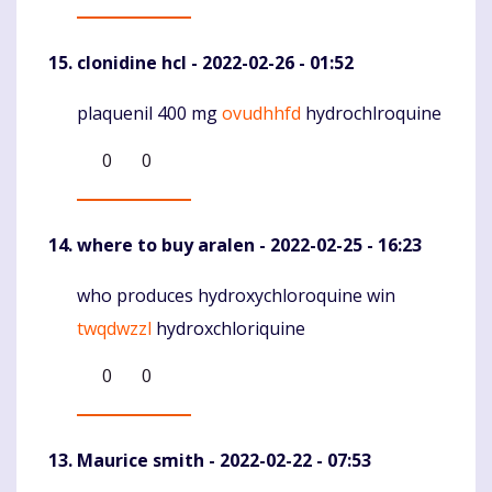
clonidine hcl
- 2022-02-26 - 01:52
plaquenil 400 mg
ovudhhfd
hydrochlroquine
Komentaras
0
0
where to buy aralen
- 2022-02-25 - 16:23
who produces hydroxychloroquine win
Komentaras
twqdwzzl
hydroxchloriquine
0
0
Maurice smith
- 2022-02-22 - 07:53