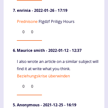
enrinia
- 2022-01-26 - 17:19
Prednisone
Ftgdzf Priligy Hours
Komentaras
0
0
Maurice smith
- 2022-01-12 - 12:37
I also wrote an article on a similar subject will
Komentaras
find it at write what you think.
Beziehungskrise überwinden
0
0
Anonymous
- 2021-12-25 - 16:19