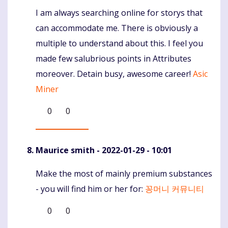
I am always searching online for storys that
Komentaras
can accommodate me. There is obviously a
multiple to understand about this. I feel you
made few salubrious points in Attributes
moreover. Detain busy, awesome career!
Asic
Miner
0
0
Maurice smith
- 2022-01-29 - 10:01
Make the most of mainly premium substances
Komentaras
- you will find him or her for:
꽁머니 커뮤니티
0
0