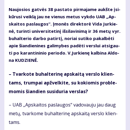
Nau­jo­sios gat­vės 38 pa­sta­to pir­ma­ja­me aukš­te įsi­
kū­ru­si veik­lą jau ne vie­nus me­tus vyk­do UAB „Ap­
skai­tos pa­slau­gos“. Įmo­nės di­rek­to­rė Vi­da Jur­kie­
nė, tu­rin­ti uni­ver­si­te­ti­nį iš­si­la­vi­ni­mą ir 36 me­tų vyr.
bu­hal­te­rio dar­bo pa­tir­tį, no­riai su­ti­ko pa­kal­bė­ti
apie šian­die­ni­nes ga­li­my­bes pa­dė­ti ver­slui at­si­gau­
ti po ka­ran­ti­ni­nio pe­ri­odo. V.Jur­kie­nę kal­bi­na Al­do­
na KU­DZIE­NĖ.
– Tvar­ko­te bu­hal­te­ri­nę ap­skai­tą ver­slo klien­
tams, trum­pai ap­žvel­ki­te, su ko­kio­mis pro­ble­
mo­mis šian­dien su­si­du­ria ver­slas?
– UAB „Ap­skai­tos pa­slau­gos“ va­do­vau­ju jau daug
me­tų, tvar­ko­me bu­hal­te­ri­nę ap­skai­tą ver­slo klien­
tams.