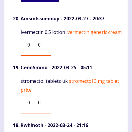
AmsmIssuenoup
- 2022-03-27 - 20:37
ivermectin 0.5 lotion
ivermectin generic cream
Komentaras
0
0
CennSmino
- 2022-03-25 - 05:11
stromectol tablets uk
stromectol 3 mg tablet
Komentaras
price
0
0
RwhInoth
- 2022-03-24 - 21:16