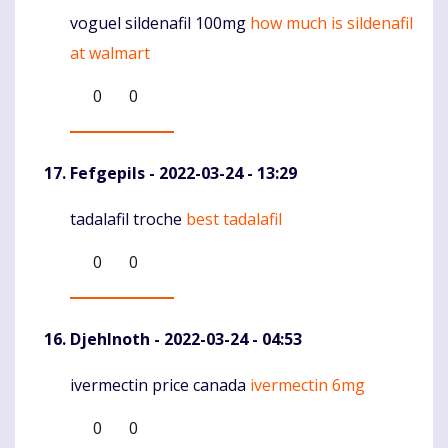
voguel sildenafil 100mg
how much is sildenafil
Komentaras
at walmart
0
0
Fefgepils
- 2022-03-24 - 13:29
tadalafil troche
best tadalafil
Komentaras
0
0
DjehInoth
- 2022-03-24 - 04:53
ivermectin price canada
ivermectin 6mg
Komentaras
0
0