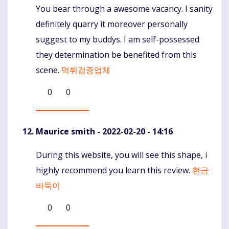
You bear through a awesome vacancy. I sanity
Komentaras
definitely quarry it moreover personally
suggest to my buddys. I am self-possessed
they determination be benefited from this
scene.
먹튀검증업체
0
0
Maurice smith
- 2022-02-20 - 14:16
During this website, you will see this shape, i
Komentaras
highly recommend you learn this review.
현금
바둑이
0
0