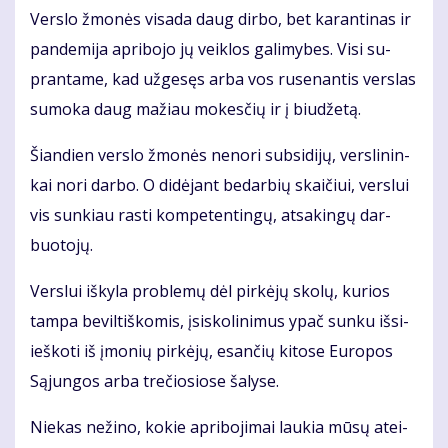
Ver­slo žmo­nės vi­sa­da daug dir­bo, bet ka­ran­ti­nas ir
pan­de­mi­ja ap­ri­bo­jo jų veik­los ga­li­my­bes. Vi­si su­
pran­ta­me, kad už­ge­sęs ar­ba vos ru­se­nan­tis ver­slas
su­mo­ka daug ma­žiau mo­kes­čių ir į biu­dže­tą.
Šian­dien ver­slo žmo­nės ne­no­ri sub­si­di­jų, ver­sli­nin­
kai no­ri dar­bo. O di­dė­jant be­dar­bių skai­čiui, ver­slui
vis sun­kiau ras­ti kom­pe­ten­tin­gų, at­sa­kin­gų dar­
buo­to­jų.
Ver­slui iš­ky­la pro­ble­mų dėl pir­kė­jų sko­lų, ku­rios
tam­pa be­vil­tiš­ko­mis, įsi­sko­li­ni­mus ypač sun­ku iš­si­
ieš­ko­ti iš įmo­nių pir­kė­jų, esan­čių ki­to­se Eu­ro­pos
Są­jun­gos ar­ba tre­čio­sio­se ša­ly­se.
Nie­kas ne­ži­no, ko­kie ap­ri­bo­ji­mai lau­kia mū­sų at­ei­