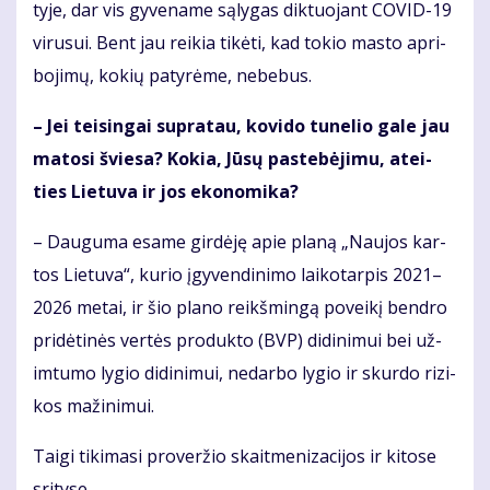
ty­je, dar vis gy­ve­na­me są­ly­gas dik­tuo­jant CO­VID-19
vi­ru­sui. Bent jau rei­kia ti­kė­ti, kad to­kio mas­to ap­ri­
bo­ji­mų, ko­kių pa­ty­rė­me, ne­be­bus.
– Jei tei­sin­gai su­pra­tau, ko­vi­do tu­ne­lio ga­le jau
ma­to­si švie­sa? Ko­kia, Jū­sų pa­ste­bė­ji­mu, at­ei­
ties Lie­tu­va ir jos eko­no­mi­ka?
– Dau­gu­ma esa­me gir­dė­ję apie pla­ną „Nau­jos kar­
tos Lie­tu­va“, ku­rio įgy­ven­di­ni­mo lai­ko­tar­pis 2021–
2026 me­tai, ir šio pla­no reikš­min­gą po­vei­kį ben­dro
pri­dė­ti­nės ver­tės pro­duk­to (BVP) di­di­ni­mui bei už­
im­tu­mo ly­gio di­di­ni­mui, ne­dar­bo ly­gio ir skur­do ri­zi­
kos ma­ži­ni­mui.
Tai­gi ti­ki­ma­si pro­ver­žio skait­me­ni­za­ci­jos ir ki­to­se
sri­ty­se.