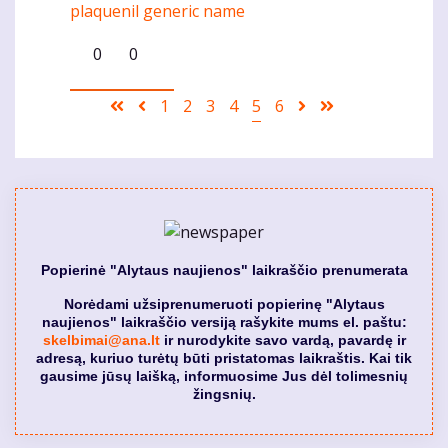
plaquenil generic name
Komentaras
0
0
Pagination
First
Ankstesnis
Puslapis
1
Puslapis
2
Puslapis
3
Puslapis
4
Current
5
Puslapis
6
Sekantis
Last
page
puslapis
page
puslapis
page
Popierinė "Alytaus naujienos" laikraščio prenumerata
Norėdami užsiprenumeruoti popierinę "Alytaus
naujienos" laikraščio versiją rašykite mums el. paštu:
skelbimai@ana.lt
ir nurodykite savo vardą, pavardę ir
adresą, kuriuo turėtų būti pristatomas laikraštis. Kai tik
gausime jūsų laišką, informuosime Jus dėl tolimesnių
žingsnių.