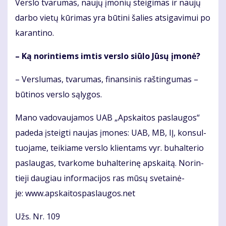
Ver­slo tva­ru­mas, nau­jų įmo­nių stei­gi­mas ir nau­jų
dar­bo vie­tų kū­ri­mas yra bū­ti­ni ša­lies at­si­ga­vi­mui po
ka­ran­ti­no.
– Ką no­rin­tiems im­tis ver­slo siū­lo Jū­sų įmo­nė?
– Ver­slu­mas, tva­ru­mas, fi­nan­si­nis raš­tin­gu­mas –
bū­ti­nos ver­slo są­ly­gos.
Ma­no va­do­vau­ja­mos UAB „Ap­skai­tos pa­slau­gos“
pa­de­da įsteig­ti nau­jas įmo­nes: UAB, MB, IĮ, kon­sul­
tuo­ja­me, tei­kia­me ver­slo klien­tams vyr. bu­hal­te­rio
pa­slau­gas, tvar­ko­me bu­hal­te­ri­nę ap­skai­tą. No­rin­
tie­ji dau­giau in­for­ma­ci­jos ras mū­sų sve­tai­nė­
je: www.ap­skai­tos­pas­lau­gos.net
Užs. Nr. 109