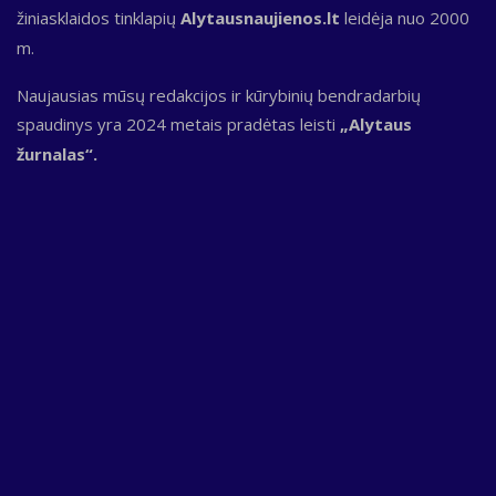
žiniasklaidos tinklapių
Alytausnaujienos.lt
leidėja nuo 2000
m.
Naujausias mūsų redakcijos ir kūrybinių bendradarbių
spaudinys yra 2024 metais pradėtas leisti
„Alytaus
žurnalas“.