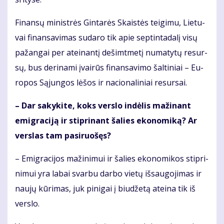
Fi­nan­sų mi­nist­rės Gin­ta­rės Skais­tės tei­gi­mu, Lie­tu­
vai fi­nan­sa­vi­mas su­da­ro tik apie sep­tin­ta­da­lį vi­sų
pa­žan­gai per at­ei­nan­tį de­šimt­me­tį nu­ma­ty­tų re­sur­
sų, bus de­ri­na­mi įvai­rūs fi­nan­sa­vi­mo šal­ti­niai – Eu­
ro­pos Są­jun­gos lė­šos ir na­cio­na­li­niai re­sur­sai.
– Dar sa­ky­ki­te, koks ver­slo in­dė­lis ma­ži­nant
emig­ra­ci­ją ir stip­ri­nant ša­lies eko­no­mi­ką? Ar
ver­slas tam pa­si­ruo­šęs?
– Emig­ra­ci­jos ma­ži­ni­mui ir ša­lies eko­no­mi­kos stip­ri­
ni­mui yra la­bai svar­bu dar­bo vie­tų iš­sau­go­ji­mas ir
nau­jų kū­ri­mas, juk pi­ni­gai į biu­dže­tą at­ei­na tik iš
ver­slo.