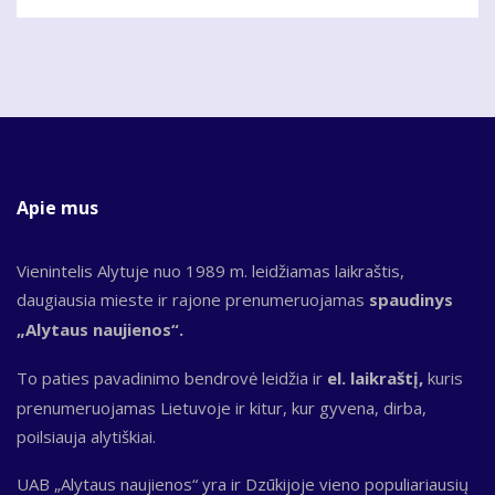
Apie mus
Vienintelis Alytuje nuo 1989 m. leidžiamas laikraštis,
daugiausia mieste ir rajone prenumeruojamas
spaudinys
„Alytaus naujienos“.
To paties pavadinimo bendrovė leidžia ir
el. laikraštį,
kuris
prenumeruojamas Lietuvoje ir kitur, kur gyvena, dirba,
poilsiauja alytiškiai.
UAB „Alytaus naujienos“ yra ir Dzūkijoje vieno populiariausių