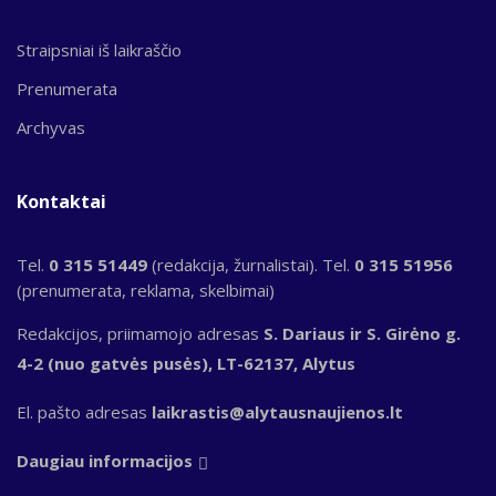
Straipsniai iš laikraščio
Prenumerata
Archyvas
Kontaktai
Tel.
0 315 51449
(redakcija, žurnalistai). Tel.
0 315 51956
(prenumerata, reklama, skelbimai)
Redakcijos, priimamojo adresas
S. Dariaus ir S. Girėno g.
4-2 (nuo gatvės pusės), LT-62137, Alytus
El. pašto adresas
laikrastis@alytausnaujienos.lt
Daugiau informacijos