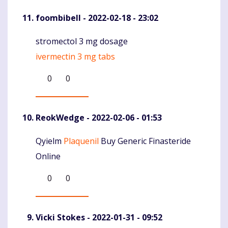
foombibell
- 2022-02-18 - 23:02
stromectol 3 mg dosage
Komentaras
ivermectin 3 mg tabs
0
0
ReokWedge
- 2022-02-06 - 01:53
Qyielm
Plaquenil
Buy Generic Finasteride
Komentaras
Online
0
0
Vicki Stokes
- 2022-01-31 - 09:52