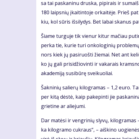
sa tai pa­ska­ni­nu drus­ka, pi­pi­rais ir su­mai­
180 laips­nių įkai­tin­to­je or­kai­tė­je. Prieš pa
kiu, kol sū­ris iš­si­ly­dys. Bet la­bai ska­nus pa
Šia­me tur­gu­je tik vie­nur ki­tur ma­čiau pu­ti
per­ka tie, ku­rie tu­ri on­ko­lo­gi­nių pro­ble­
nors kiek jų pa­si­ruoš­ti žie­mai. Net ant ke­lių
ko jų ga­li pri­si­džio­vin­ti ir va­ka­rais kram­sno
aka­de­mi­ją su­si­bū­rę svei­kuo­liai.
Šak­ni­nių sa­lie­rų ki­log­ra­mas – 1,2 eu­ro. Ta
per ki­tą dės­tė, kaip pa­ke­pin­ti jie pa­ska­ni­
grie­ti­ne ar alie­ju­mi.
Dar ma­tė­si ir veng­ri­nių sly­vų, ki­log­ra­mas 
ka ki­log­ra­mo cuk­raus“, – aiš­ki­no uo­gie­nės p