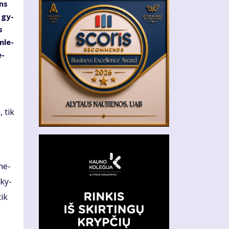
ems
e gy­
s
m­le­
e­
, tik
 ne­
­ky­
tik