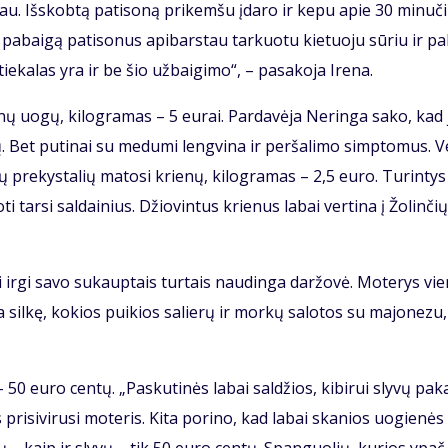
šau. Iš­skob­tą pa­ti­so­ną pri­kem­šu įda­ro ir ke­pu apie 30 mi­nu­či
t pa­bai­gą pa­ti­so­nus api­bars­tau tar­kuo­tu kie­tuo­ju sū­riu ir pa
­tie­ka­las yra ir be šio už­bai­gi­mo“, – pa­sa­ko­ja Ire­na.
­nų uo­gų, ki­log­ra­mas – 5 eu­rai. Par­da­vė­ja Ne­rin­ga sa­ko, kad
mų. Bet pu­ti­nai su me­du­mi leng­vi­na ir per­ša­li­mo simp­to­mus. V
 pre­kys­ta­lių ma­to­si krie­nų, ki­log­ra­mas – 2,5 eu­ro. Tu­rin­tys 
­ti tar­si sal­dai­nius. Džio­vin­tus krie­nus la­bai ver­ti­na į Žo­lin­čių
i ir­gi sa­vo su­kaup­tais tur­tais nau­din­ga dar­žo­vė. Mo­te­rys vie
na sil­kę, ko­kios pui­kios sa­lie­rų ir mor­kų sa­lo­tos su ma­jo­ne­zu,
– 50 eu­ro cen­tų. „Pas­ku­ti­nės la­bai sal­džios, ki­bi­rui sly­vų pa­
ri­si­vi­ru­si mo­te­ris. Ki­ta po­ri­no, kad la­bai ska­nios uo­gie­nės i