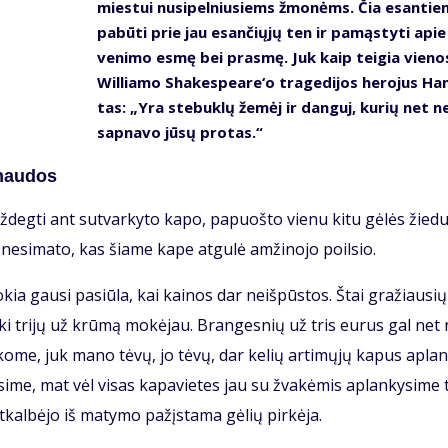
mies­tui nu­si­pel­niu­siems žmo­nėms. Čia esan­ti
pa­bū­ti prie jau esan­čių­jų ten ir pa­mąs­ty­ti api
ve­ni­mo es­mę bei pras­mę. Juk kaip tei­gia vie­no
Wil­lia­mo Sha­kes­pe­a­re‘o tra­ge­di­jos he­ro­jus Ha
tas: „Yra ste­buk­lų že­mėj ir dan­guj, ku­rių net n
sap­na­vo jū­sų pro­tas.“
ų nau­dos
­deg­ti ant su­tvar­ky­to ka­po, pa­puoš­to vie­nu ki­tu gė­lės žie­du
e­si­ma­to, kas šia­me ka­pe at­gu­lė am­ži­no­jo po­il­sio.
 to­kia gau­si pa­siū­la, kai kai­nos dar ne­iš­pūs­tos. Štai gra­žiau­sių
 iki tri­jų už krū­mą mo­kė­jau. Bran­ges­nių už tris eu­rus gal net
o­me, juk ma­no tė­vų, jo tė­vų, dar ke­lių ar­ti­mų­jų ka­pus ap­lan
­si­me, mat vėl vi­sas ka­pa­vie­tes jau su žva­kė­mis ap­lan­ky­si­me 
­kal­bė­jo iš ma­ty­mo pa­žįs­ta­ma gė­lių pir­kė­ja.