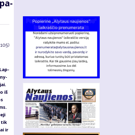
 pa­
1105)
 Lap­
­ny­
jai.
lo iš
os
ims.
e­ji
 tik
ai ir