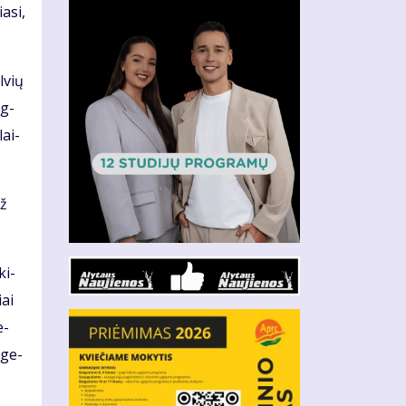
a­si,
l­vių
og­
lai­
už
ki­
iai
e­
r ge­