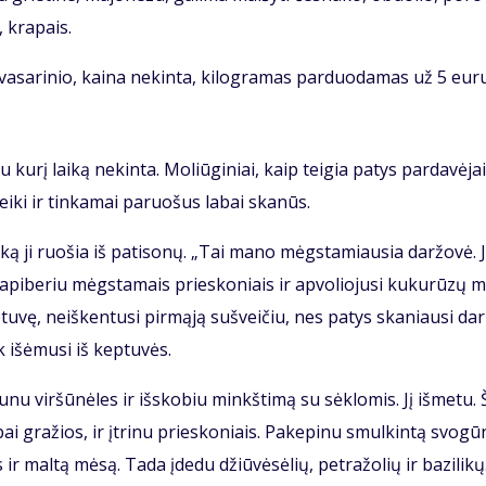
, kra­pais.
 va­sa­ri­nio, kai­na ne­kin­ta, ki­log­ra­mas par­duo­da­mas už 5 eu­r
ku­rį lai­ką ne­kin­ta. Mo­liū­gi­niai, kaip tei­gia pa­tys par­da­vė­jai
vei­ki ir tin­ka­mai pa­ruo­šus la­bai ska­nūs.
­mi, ką ji ruo­šia iš pa­ti­so­nų. „Tai ma­no mėgs­ta­miau­sia dar­žo­vė.
api­be­riu mėgs­ta­mais prie­sko­niais ir ap­vo­lio­ju­si ku­ku­rū­zų m
­tu­vę, ne­iš­ken­tu­si pir­mą­ją su­švei­čiu, nes pa­tys ska­niau­si dar
 iš­ėmu­si iš kep­tu­vės.
­nu vir­šū­nė­les ir iš­sko­biu minkš­ti­mą su sėk­lo­mis. Jį iš­me­tu.
bai gra­žios, ir įtri­nu prie­sko­niais. Pa­ke­pi­nu smul­kin­tą svo­gū­
r mal­tą mė­są. Ta­da įde­du džiū­vė­sė­lių, pet­ra­žo­lių ir ba­zi­li­kų