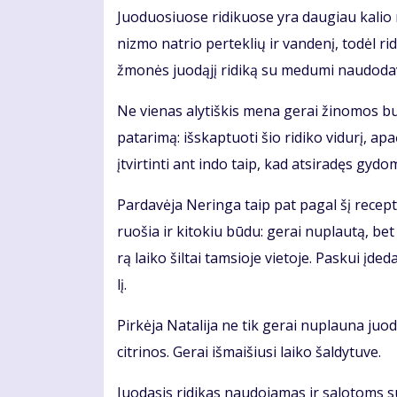
Juo­duo­siuo­se ri­di­kuo­se yra dau­giau ka­lio n
niz­mo nat­rio per­tek­lių ir van­de­nį, to­dėl ri­di
žmo­nės juo­dą­jį ri­di­ką su me­du­mi nau­do­da­
Ne vie­nas aly­tiš­kis me­na ge­rai ži­no­mos bu­
pa­ta­ri­mą: iš­skap­tuo­ti šio ri­di­ko vi­du­rį, apa­
įtvir­tin­ti ant in­do taip, kad at­si­ra­dęs gy­do­ma
Par­da­vė­ja Ne­rin­ga taip pat pa­gal šį re­cep­t
ruo­šia ir ki­to­kiu bū­du: ge­rai nu­plau­tą, bet
rą lai­ko šil­tai tam­sio­je vie­to­je. Pas­kui įde
lį.
Pir­kė­ja Na­ta­li­ja ne tik ge­rai nu­plau­na juo­
cit­ri­nos. Ge­rai iš­mai­šiu­si lai­ko šal­dy­tu­ve.
Juo­da­sis ri­di­kas nau­do­ja­mas ir sa­lo­toms s