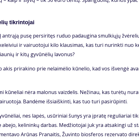
­šių – kaip ir sly­vų – tik 50 eu­ro cen­tų. Span­guo­lių, ku­rios ypa
ių tik­rin­to­jai
 Į ant­rą­ją pu­sę per­si­ri­tęs ru­duo pa­dau­gi­na smul­kių­jų žvė­re­li
lei­viui ir vai­ruo­to­jui ki­lo klau­si­mas, kas tu­ri nu­rink­ti nuo ke
iau­nių ir ki­tų gy­vū­nė­lių la­vo­nus?
ip akis pri­ra­ki­no prie ne­lai­mė­lio kū­ne­lio, kad vos iš­ven­gė ava­
a­mi kū­ne­liai nė­ra ma­lo­nus vaiz­de­lis. Ne­ži­nau, kas tu­rė­tų nu­r
ruo­to­ja. Ban­dė­me iš­si­aiš­kin­ti, kas tuo tu­ri pa­si­rū­pin­ti.
vū­nė­liai, nes la­pės, usū­ri­niai šu­nys yra įpra­tę re­gu­lia­riai tik­r
, be abe­jo, ke­li­nin­kų dar­bas. Me­džio­to­jai juk yra at­sa­kin­gi už 
en­ta­vo Arū­nas Pra­nai­tis, Žu­vin­to bios­fe­ros re­zer­va­to di­re