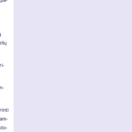
č pa­
ų
­lių
ri­
an­
in­ti
stam­
k­to­