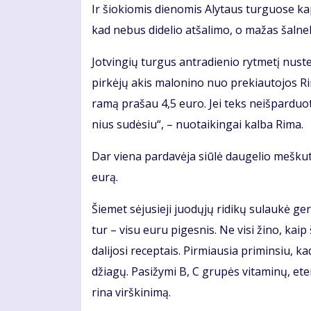
Ir šio­kio­mis die­no­mis Aly­taus tur­guo­se ka­p
kad ne­bus di­de­lio at­ša­li­mo, o ma­žas šal­ne­
Jot­vin­gių tur­gus ant­ra­die­nio ryt­me­tį nu­ste
pir­kė­jų akis ma­lo­ni­no nuo pre­kiau­to­jos Ri­
ra­mą pra­šau 4,5 eu­ro. Jei teks ne­iš­par­duo­tus
nius su­dė­siu“, – nuo­tai­kin­gai kal­ba Ri­ma.
Dar vie­na par­da­vė­ja siū­lė dau­ge­lio meš­ku­
eu­rą.
Šie­met sė­ju­sie­ji juo­dų­jų ri­di­kų su­lau­kė g
tur – vi­su eu­ru pi­ges­nis. Ne vi­si ži­no, kaip 
da­li­jo­si re­cep­tais. Pir­miau­sia pri­min­siu,
džia­gų. Pa­si­žy­mi B, C gru­pės vi­ta­mi­nų, ete­
ri­na virš­ki­ni­mą.