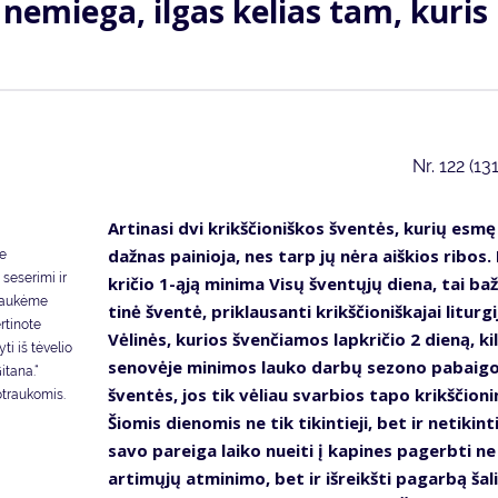
 ne­mie­ga, il­gas ke­lias tam, ku­ris
Nr.
122 (13
Ar­ti­na­si dvi krikš­čio­niš­kos šven­tės, ku­rių es­mę
daž­nas pai­nio­ja, nes tarp jų nė­ra aiš­kios ri­bos.
se
seserimi ir
kri­čio 1-ąją mi­ni­ma Vi­sų šven­tų­jų die­na, tai baž
ulaukėme
ti­nė šven­tė, pri­klau­san­ti krikš­čio­niš­ka­jai li­tur­gi­
ertinote
Vė­li­nės, ku­rios šven­čia­mos lap­kri­čio 2 die­ną, ki­
ti iš tėvelio
se­no­vė­je mi­ni­mos lau­ko dar­bų se­zo­no pa­bai­g
itana.“
šven­tės, jos tik vė­liau svar­bios ta­po krikš­čio­n
otraukomis.
Šio­mis die­no­mis ne tik ti­kin­tie­ji, bet ir ne­ti­kin­ti
sa­vo pa­rei­ga lai­ko nu­ei­ti į ka­pi­nes pa­gerb­ti ne
ar­ti­mų­jų at­mi­ni­mo, bet ir iš­reikš­ti pa­gar­bą ša­li