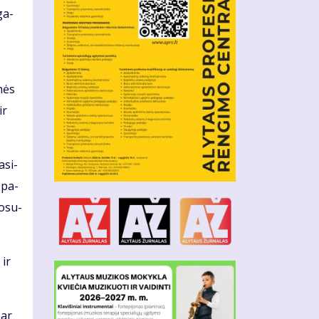
­ga­
­nės
ir
a­si­
r pa­
ko­su­
 ir
 ar