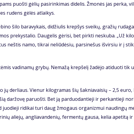
ams puoš­ti gė­lių pa­si­rin­ki­mas di­de­lis. Žmo­nės jas per­ka, vi­li
les ru­dens gė­lės at­lai­kys.
­bi­no ši­lo ba­ra­vy­kais, di­džiu­lis krep­šys svei­kų, gra­žių ru­da­ga
mos pre­kys­ta­lio. Dau­ge­lis gė­ri­si, bet pirk­ti ne­sku­ba. „Už ki­l
 neš­tis na­mo, tik­rai ne­liū­dė­siu, par­si­ne­šus iš­vir­siu ir į stik­
tė­mis va­di­na­mų gry­bų. Ne­ma­žą krep­še­lį ža­dė­jo ati­duo­ti tik 
e­ro jų der­liaus. Vie­nur ki­log­ra­mas šių šak­nia­vai­sių – 2,5 eu­ro, 
šią dar­žo­vę pa­ruoš­ti. Bet ją par­duo­dan­tie­ji ir per­kan­tie­ji no­r
 kad juo­die­ji ri­di­kai tu­ri daug žmo­gaus or­ga­niz­mui nau­din­gų m
ri­nių alie­jų, an­glia­van­de­nių, fer­men­tų gau­sa, ke­lia ape­ti­tą i