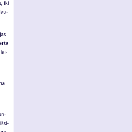
ų iki
­lau­
 jas
er­ta
lai­
­na
kan­
š­si­