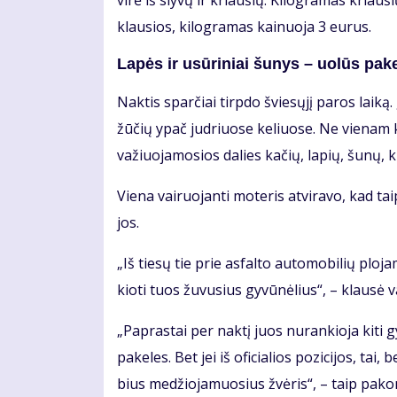
vi­rė iš sly­vų ir kriau­šių. Ki­log­ra­mas kriau
klau­sios, ki­log­ra­mas kai­nuo­ja 3 eu­rus.
La­pės ir usū­ri­niai šu­nys – uo­lūs pa­ke­l
Nak­tis spar­čiai tirp­do švie­sų­jį pa­ros lai­ką.
žū­čių ypač jud­riuo­se ke­liuo­se. Ne vie­nam ke­
va­žiuo­ja­mo­sios da­lies ka­čių, la­pių, šu­nų, k
Vie­na vai­ruo­jan­ti mo­te­ris at­vi­ra­vo, kad ta
jos.
„Iš tie­sų tie prie as­fal­to au­to­mo­bi­lių plo­j
kio­ti tuos žu­vu­sius gy­vū­nė­lius“, – klau­sė vai­
„Pa­pras­tai per nak­tį juos nu­ran­kio­ja ki­ti gy­
pa­ke­les. Bet jei iš ofi­cia­lios po­zi­ci­jos, tai
bius me­džio­ja­muo­sius žvė­ris“, – taip pa­ko­m