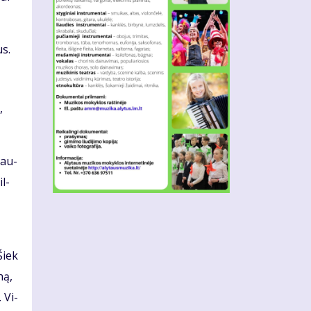
us.
,
 Jau­
il­
 Šiek
ną,
. Vi­