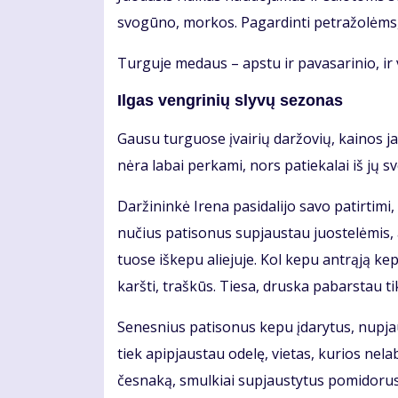
svo­gū­no, mor­kos. Pa­gar­din­ti pet­ra­žo­lėms
Tur­gu­je me­daus – aps­tu ir pa­va­sa­ri­nio, ir
Il­gas veng­ri­nių sly­vų se­zo­nas
Gau­su tur­guo­se įvai­rių dar­žo­vių, kai­nos jau 
nė­ra la­bai per­ka­mi, nors pa­tie­ka­lai iš jų s
Dar­ži­nin­kė Ire­na pa­si­da­li­jo sa­vo pa­tir­ti
nu­čius pa­ti­so­nus su­pjaus­tau juos­te­lė­mis, 
tuo­se iš­ke­pu alie­ju­je. Kol ke­pu ant­rą­ją kep
karš­ti, traš­kūs. Tie­sa, drus­ka pa­bars­tau tik
Se­nes­nius pa­ti­so­nus ke­pu įda­ry­tus, nu­pjau
tiek api­pjaus­tau ode­lę, vie­tas, ku­rios ne­la­
čes­na­ką, smul­kiai su­pjaus­ty­tus po­mi­do­rus i