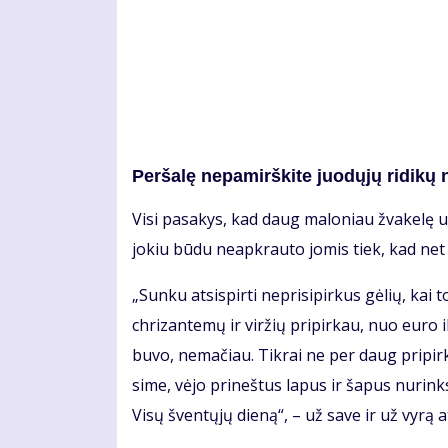
Per­ša­lę ne­pa­mirš­ki­te juo­dų­jų ri­di­k
Vi­si pa­sa­kys, kad daug ma­lo­niau žva­ke­lę už
jo­kiu bū­du ne­ap­krau­to jo­mis tiek, kad net n
„Sun­ku at­si­spir­ti ne­pri­si­pir­kus gė­lių, kai
chri­zan­te­mų ir vir­žių pri­pir­kau, nuo eu­ro
bu­vo, ne­ma­čiau. Tik­rai ne per daug pri­pir­k
si­me, vė­jo pri­neš­tus la­pus ir ša­pus nu­rink
Vi­sų šven­tų­jų die­ną“, – už sa­ve ir už vy­rą at