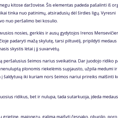
e­gu ki­to­se dar­žo­vė­se. Šis ele­men­tas pa­de­da pa­ša­lin­ti iš or
­kai tin­ka nuo pa­ti­ni­mų, at­si­ra­du­sių dėl šir­dies li­gų. Vy­res­ni
vo nuo per­ša­li­mo bei ko­su­lio.
vu­sios no­sies, ger­klės ir au­sų gy­dy­to­jos Ire­nos Men­se­vi­čie
čio­je pa­da­ry­ti ma­žą sky­lu­tę, tar­si pil­tu­vė­lį, pri­pil­dy­ti me­daus 
­sis skys­tis lė­tai į jį su­var­vė­tų.
ą per­ša­lu­sius šei­mos na­rius svei­ka­ti­na. Dar juo­do­jo ri­di­ko p
 ne­nu­lup­tą plo­no­mis rie­ke­lė­mis su­pjaus­to, už­pi­la me­du­mi i
­da į šal­dy­tu­vą iki ku­riam nors šei­mos na­riui pri­reiks mal­šin­ti 
duo­sius ri­di­kus, bet ir nu­lu­pa, ta­da su­tar­kuo­ja, įde­da me­daus
u grie­ti­ne, ma­jo­ne­zu, ga­li­ma mai­šy­ti čes­na­ko, obuo­lio, po­ro