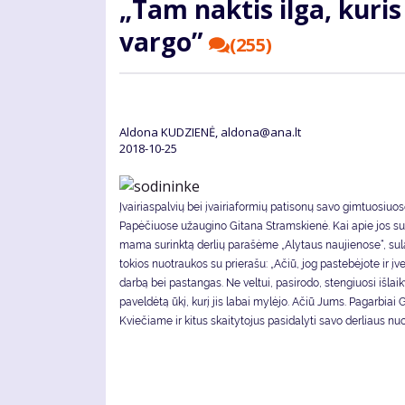
„Tam nak­tis il­ga, ku­ris
var­go”
(255)
Aldona KUDZIENĖ, aldona@ana.lt
2018-10-25
Įvairiaspalvių bei įvairiaformių patisonų savo gimtuosiuo
Papėčiuose užaugino Gitana Stramskienė. Kai apie jos su 
mama surinktą derlių parašėme „Alytaus naujienose“, s
tokios nuotraukos su prierašu: „Ačiū, jog pastebėjote ir įv
darbą bei pastangas. Ne veltui, pasirodo, stengiuosi išlaiky
paveldėtą ūkį, kurį jis labai mylėjo. Ačiū Jums. Pagarbiai G
Kviečiame ir kitus skaitytojus pasidalyti savo derliaus nu