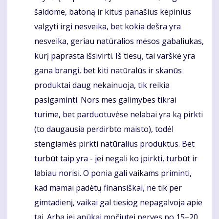
šaldome, batoną ir kitus panašius kepinius
valgyti irgi nesveika, bet kokia dešra yra
nesveika, geriau natūralios mėsos gabaliukas,
kurį paprasta išsivirti. Iš tiesų, tai varškė yra
gana brangi, bet kiti natūralūs ir skanūs
produktai daug nekainuoja, tik reikia
pasigaminti. Nors mes galimybes tikrai
turime, bet parduotuvėse nelabai yra ką pirkti
(to daugausia perdirbto maisto), todėl
stengiamės pirkti natūralius produktus. Bet
turbūt taip yra - jei negali ko įpirkti, turbūt ir
labiau norisi. O ponia gali vaikams priminti,
kad mamai padėtų finansiškai, ne tik per
gimtadienį, vaikai gal tiesiog nepagalvoja apie
tai. Arba jei anūkai močiutei perves po 15–20