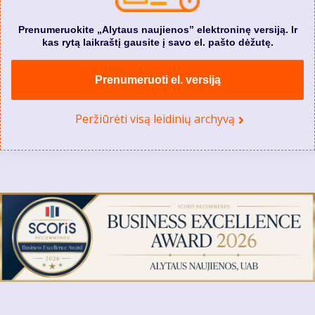
Prenumeruokite „Alytaus naujienos” elektroninę versiją. Ir
kas rytą laikraštį gausite į savo el. pašto dėžutę.
Prenumeruoti el. versiją
Peržiūrėti visą leidinių archyvą