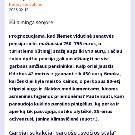
Parašykite autoriui
2026-02-12
Prognozuojama, kad šiemet vidutinė senatvės
pensija sieks mažiausiai 750–755 eurus, o
turintiems būtinąjį stažą augs iki 810 eurų. Tačiau
tokio dydžio pensija gali pasidžiaugti ne visi
garbaus amžiaus pensininkai. Kaip oriai jaustis
išdirbus 42 metus ir gaunant tik 650 eurų išmoką,
kai ženkliai kyla maisto kainos, o perkopus 80-etį
stipriai auga ir išlaidos medikamentams, kitoms
asmeninės higienos priemonėms? Paatvirauti, kam
panaudoja kuklios pensijos pinigėlius, ką perka ir
apie ką tik pasvajoja, sutiko alytiškė, 85-erius
atšventusi, Janina Klimavičienė (nuotr.).
Garbiai sukakčiai paruošė „svočios stalą“