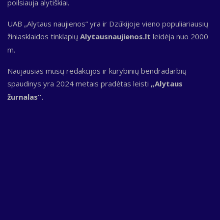
poilsiauja alytiškiai.
UAB „Alytaus naujienos“ yra ir Dzūkijoje vieno populiariausių
žiniasklaidos tinklapių
Alytausnaujienos.lt
leidėja nuo 2000
m.
Naujausias mūsų redakcijos ir kūrybinių bendradarbių
spaudinys yra 2024 metais pradėtas leisti
„Alytaus
žurnalas“.