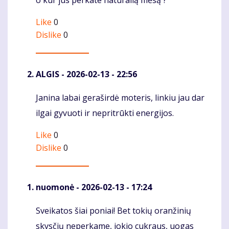
o kur jūs perkate natūralią mėsą ?
Komentaras
Like
0
Dislike
0
ALGIS
- 2026-02-13 - 22:56
Janina labai geraširdė moteris, linkiu jau dar
Komentaras
ilgai gyvuoti ir nepritrūkti energijos.
Like
0
Dislike
0
nuomonė
- 2026-02-13 - 17:24
Sveikatos šiai poniai! Bet tokių oranžinių
Komentaras
skysčių neperkame, jokio cukraus, uogas