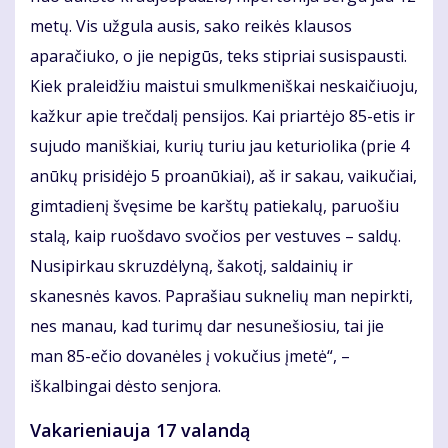
metų. Vis užgula ausis, sako reikės klausos
aparačiuko, o jie nepigūs, teks stipriai susispausti.
Kiek praleidžiu maistui smulkmeniškai neskaičiuoju,
kažkur apie trečdalį pensijos. Kai priartėjo 85-etis ir
sujudo maniškiai, kurių turiu jau keturiolika (prie 4
anūkų prisidėjo 5 proanūkiai), aš ir sakau, vaikučiai,
gimtadienį švęsime be karštų patiekalų, paruošiu
stalą, kaip ruošdavo svočios per vestuves – saldų.
Nusipirkau skruzdėlyną, šakotį, saldainių ir
skanesnės kavos. Paprašiau suknelių man nepirkti,
nes manau, kad turimų dar nesunešiosiu, tai jie
man 85-ečio dovanėles į vokučius įmetė“, –
iškalbingai dėsto senjora.
Vakarieniauja 17 valandą