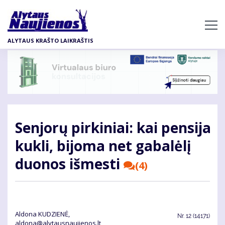
Pereiti
į
pagrindinį
ALYTAUS KRAŠTO LAIKRAŠTIS
turinį
Senjorų pirkiniai: kai pensija
kukli, bijoma net gabalėlį
duonos išmesti
(4)
Aldona KUDZIENĖ,
Nr.
12 (14171)
aldona@alytausnaujienos.lt