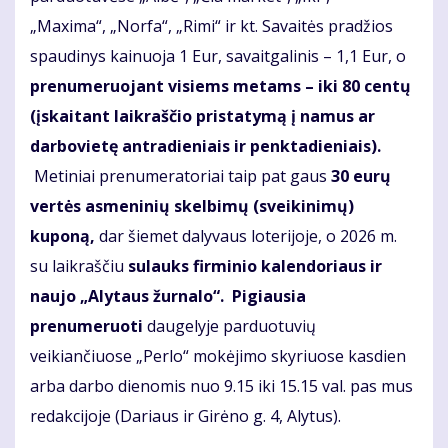
„Maxima“, „Norfa“, „Rimi“ ir kt. Savaitės pradžios
spaudinys kainuoja 1 Eur, savaitgalinis – 1,1 Eur, o
prenumeruojant visiems metams – iki 80 centų
(įskaitant laikraščio pristatymą į namus ar
darbovietę
antradieniais ir penktadieniais
).
Metiniai prenumeratoriai taip pat gaus
30 eurų
vertės asmeninių skelbimų (sveikinimų)
kuponą,
dar šiemet dalyvaus loterijoje, o 2026 m.
su laikraščiu
sul
auks firminio kalendoriaus ir
naujo „Alytaus žurnalo“. Pigiausia
prenumeruoti
daugelyje parduotuvių
veikiančiuose „Perlo“ mokėjimo skyriuose kasdien
arba darbo dienomis nuo 9.15 iki 15.15 val. pas mus
redakcijoje (Dariaus ir Girėno g. 4, Alytus).