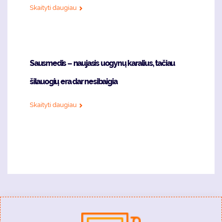
Skaityti daugiau
Sausmedis – naujasis uogynų karalius, tačiau
šilauogių era dar nesibaigia
Skaityti daugiau