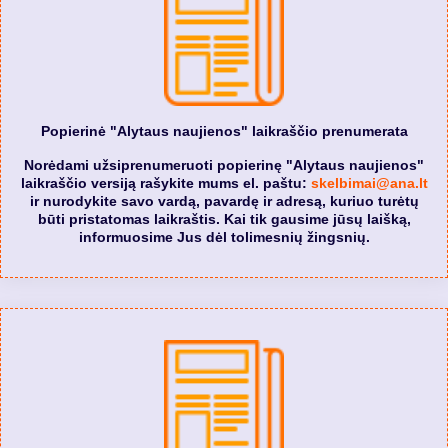
Popierinė "Alytaus naujienos" laikraščio prenumerata
Norėdami užsiprenumeruoti popierinę "Alytaus naujienos"
laikraščio versiją rašykite mums el. paštu:
skelbimai@ana.lt
ir nurodykite savo vardą, pavardę ir adresą, kuriuo turėtų
būti pristatomas laikraštis. Kai tik gausime jūsų laišką,
informuosime Jus dėl tolimesnių žingsnių.