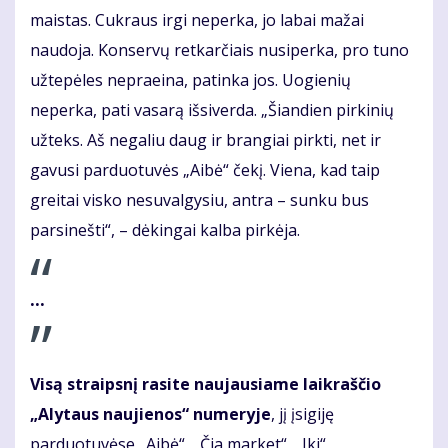
maistas. Cukraus irgi neperka, jo labai mažai
naudoja. Konservų retkarčiais nusiperka, pro tuno
užtepėles nepraeina, patinka jos. Uogienių
neperka, pati vasarą išsiverda. „Šiandien pirkinių
užteks. Aš negaliu daug ir brangiai pirkti, net ir
gavusi parduotuvės „Aibė“ čekį. Viena, kad taip
greitai visko nesuvalgysiu, antra – sunku bus
parsinešti“, – dėkingai kalba pirkėja.
...
Visą straipsnį rasite naujausiame laikraščio
„Alytaus naujienos“ numeryje
, jį įsigiję
parduotuvėse „Aibė“, „Čia market“, „Iki“,