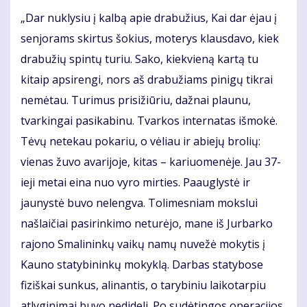
„Dar nuklysiu į kalbą apie drabužius, Kai dar ėjau į
senjorams skirtus šokius, moterys klausdavo, kiek
drabužių spintų turiu. Sako, kiekvieną kartą tu
kitaip apsirengi, nors aš drabužiams pinigų tikrai
nemėtau. Turimus prisižiūriu, dažnai plaunu,
tvarkingai pasikabinu. Tvarkos internatas išmokė.
Tėvų netekau pokariu, o vėliau ir abiejų brolių:
vienas žuvo avarijoje, kitas – kariuomenėje. Jau 37-
ieji metai eina nuo vyro mirties. Paauglystė ir
jaunystė buvo nelengva. Tolimesniam mokslui
našlaičiai pasirinkimo neturėjo, mane iš Jurbarko
rajono Smalininkų vaikų namų nuvežė mokytis į
Kauno statybininkų mokyklą. Darbas statybose
fiziškai sunkus, alinantis, o tarybiniu laikotarpiu
atlyginimai buvo nedideli. Po sudėtingos operacijos