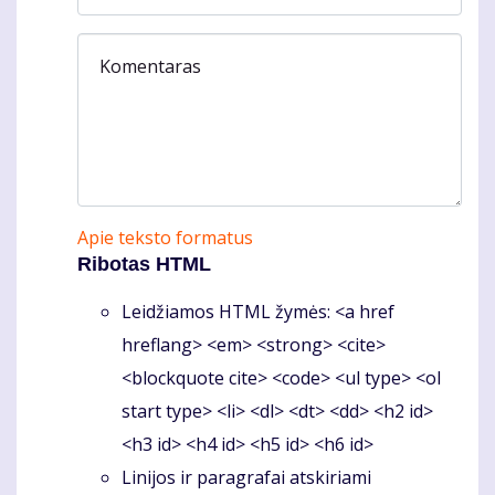
Komentaras
Apie teksto formatus
Ribotas HTML
Leidžiamos HTML žymės: <a href
hreflang> <em> <strong> <cite>
<blockquote cite> <code> <ul type> <ol
start type> <li> <dl> <dt> <dd> <h2 id>
<h3 id> <h4 id> <h5 id> <h6 id>
Linijos ir paragrafai atskiriami