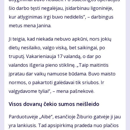
šio darbo tęsti negalėjau, įsidarbinau ligoninėje,
kur atlyginimas irgi buvo nedidelis“, – darbingus
metus mena Janina.
Ji teigia, kad niekada nebuvo apkūni, nors jokių
dietų nesilaiko, valgo viską, bet saikingai, po
truputį. Vakarieniauja 17 valandą, o dar po
valandos išgeria pieno stiklinę. „Taip maitintis
įpratau dar vaikų namuose būdama. Buvo maisto
normos, o pakartoti galėdavai tik sriubos. Ir
valgydavome tyliai“, – mena pašnekovė.
Visos dovanų čekio sumos neišleido
Parduotuvėje „Aibė“, esančioje Žiburio gatvėje ji jau
yra lankiusis. Tad apsipirkimą pradeda nuo plačios