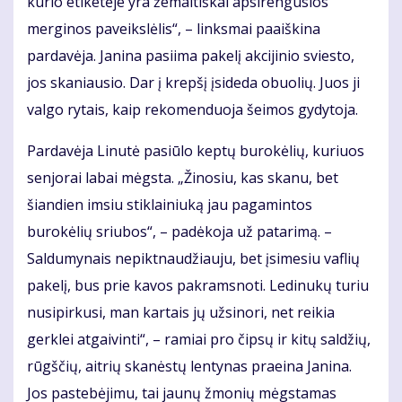
kurio etiketėje yra žemaitiškai apsirengusios
merginos paveikslėlis“, – linksmai paaiškina
pardavėja. Janina pasiima pakelį akcijinio sviesto,
jos skaniausio. Dar į krepšį įsideda obuolių. Juos ji
valgo rytais, kaip rekomenduoja šeimos gydytoja.
Pardavėja Linutė pasiūlo keptų burokėlių, kuriuos
senjorai labai mėgsta. „Žinosiu, kas skanu, bet
šiandien imsiu stiklainiuką jau pagamintos
burokėlių sriubos“, – padėkoja už patarimą. –
Saldumynais nepiktnaudžiauju, bet įsimesiu vaflių
pakelį, bus prie kavos pakramsnoti. Ledinukų turiu
nusipirkusi, man kartais jų užsinori, net reikia
gerklei atgaivinti“, – ramiai pro čipsų ir kitų saldžių,
rūgščių, aitrių skanėstų lentynas praeina Janina.
Jos pastebėjimu, tai jaunų žmonių mėgstamas