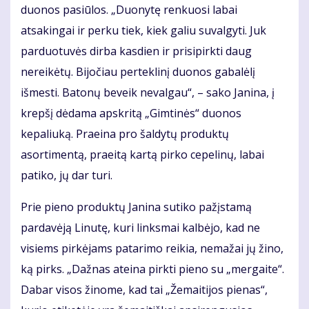
duonos pasiūlos. „Duonytę renkuosi labai
atsakingai ir perku tiek, kiek galiu suvalgyti. Juk
parduotuvės dirba kasdien ir prisipirkti daug
nereikėtų. Bijočiau perteklinį duonos gabalėlį
išmesti. Batonų beveik nevalgau“, – sako Janina, į
krepšį dėdama apskritą „Gimtinės“ duonos
kepaliuką. Praeina pro šaldytų produktų
asortimentą, praeitą kartą pirko cepelinų, labai
patiko, jų dar turi.
Prie pieno produktų Janina sutiko pažįstamą
pardavėją Linutę, kuri linksmai kalbėjo, kad ne
visiems pirkėjams patarimo reikia, nemažai jų žino,
ką pirks. „Dažnas ateina pirkti pieno su „mergaite“.
Dabar visos žinome, kad tai „Žemaitijos pienas“,