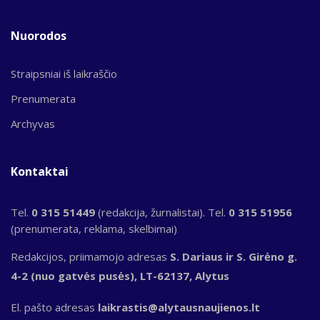
Nuorodos
Straipsniai iš laikraščio
Prenumerata
Archyvas
Kontaktai
Tel.
0 315 51449
(redakcija, žurnalistai). Tel.
0 315 51956
(prenumerata, reklama, skelbimai)
Redakcijos, priimamojo adresas
S. Dariaus ir S. Girėno g.
4-2 (nuo gatvės pusės), LT-62137, Alytus
El. pašto adresas
laikrastis@alytausnaujienos.lt