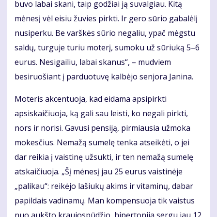
buvo labai skani, taip godžiai ją suvalgiau. Kitą
mėnesį vėl eisiu žuvies pirkti. Ir gero sūrio gabalėlį
nusiperku. Be varškės sūrio negaliu, ypač mėgstu
saldų, turguje turiu moterį, sumoku už sūriuką 5–6
eurus. Nesigailiu, labai skanus“, – mudviem
besiruošiant į parduotuvę kalbėjo senjora Janina.
Moteris akcentuoja, kad eidama apsipirkti
apsiskaičiuoja, ką gali sau leisti, ko negali pirkti,
nors ir norisi. Gavusi pensiją, pirmiausia užmoka
mokesčius. Nemažą sumelę tenka atseikėti, o jei
dar reikia į vaistinę užsukti, ir ten nemažą sumelę
atskaičiuoja. „Šį mėnesį jau 25 eurus vaistinėje
„palikau“: reikėjo lašiukų akims ir vitaminų, dabar
papildais vadinamų. Man kompensuoja tik vaistus
nuo aukšto kraujospūdžio, hipertonija sergu jau 12