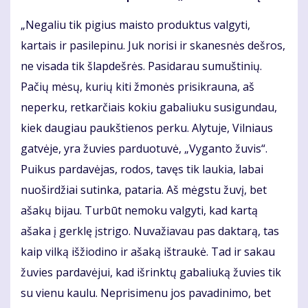
„Negaliu tik pigius maisto produktus valgyti,
kartais ir pasilepinu. Juk norisi ir skanesnės dešros,
ne visada tik šlapdešrės. Pasidarau sumuštinių.
Pačių mėsų, kurių kiti žmonės prisikrauna, aš
neperku, retkarčiais kokiu gabaliuku susigundau,
kiek daugiau paukštienos perku. Alytuje, Vilniaus
gatvėje, yra žuvies parduotuvė, „Vyganto žuvis“.
Puikus pardavėjas, rodos, tavęs tik laukia, labai
nuoširdžiai sutinka, pataria. Aš mėgstu žuvį, bet
ašakų bijau. Turbūt nemoku valgyti, kad kartą
ašaka į gerklę įstrigo. Nuvažiavau pas daktarą, tas
kaip vilką išžiodino ir ašaką ištraukė. Tad ir sakau
žuvies pardavėjui, kad išrinktų gabaliuką žuvies tik
su vienu kaulu. Neprisimenu jos pavadinimo, bet