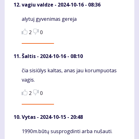
vagiu valdze
- 2024-10-16 - 08:36
alytuj gyvenimas gereja
Komentaras
2
0
Šaltis
- 2024-10-16 - 08:10
čia sisiūlys kaltas, anas jau korumpuotas
Komentaras
vagis.
2
0
Vytas
- 2024-10-15 - 20:48
1990m.būtų susprogdinti arba nušauti.
Komentaras