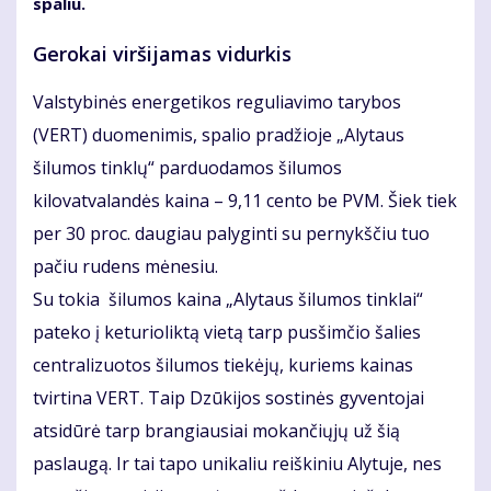
spaliu.
Gerokai viršijamas vidurkis
Valstybinės energetikos reguliavimo tarybos
(VERT) duomenimis, spalio pradžioje „Alytaus
šilumos tinklų“ parduodamos šilumos
kilovatvalandės kaina – 9,11 cento be PVM. Šiek tiek
per 30 proc. daugiau palyginti su pernykščiu tuo
pačiu rudens mėnesiu.
Su tokia šilumos kaina „Alytaus šilumos tinklai“
pateko į keturioliktą vietą tarp pusšimčio šalies
centralizuotos šilumos tiekėjų, kuriems kainas
tvirtina VERT. Taip Dzūkijos sostinės gyventojai
atsidūrė tarp brangiausiai mokančiųjų už šią
paslaugą. Ir tai tapo unikaliu reiškiniu Alytuje, nes