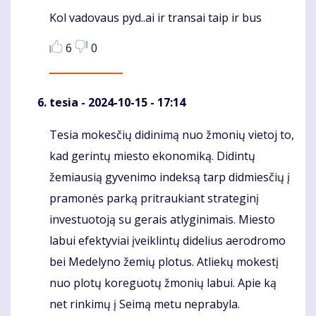
Kol vadovaus pyd..ai ir transai taip ir bus
Komentaras
6
0
tesia
- 2024-10-15 - 17:14
Tesia mokesčių didinimą nuo žmonių vietoj to,
Komentaras
kad gerintų miesto ekonomiką. Didintų
žemiausią gyvenimo indeksą tarp didmiesčių į
pramonės parką pritraukiant strateginį
investuotoją su gerais atlyginimais. Miesto
labui efektyviai įveiklintų didelius aerodromo
bei Medelyno žemių plotus. Atliekų mokestį
nuo plotų koreguotų žmonių labui. Apie ką
net rinkimų į Seimą metu neprabyla.