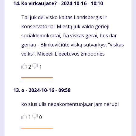
Ko virkaujate?
- 2024-10-16 - 10:10
Tai juk dėl visko kaltas Landsbergis ir
Komentaras
konservatoriai. Miestą juk valdo gerieji
socialdemokratai, čia viskas gerai, bus dar
geriau - Blinkevičiūtė viską sutvarkys, "viskas
veiks", Mieeeli Lieeetuvos žmooonės
2
1
o
- 2024-10-16 - 09:58
ko siusiulis nepakomentuoja,ar jam nerupi
Komentaras
1
0