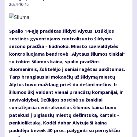
2024-10-15
Spalio 14-ąją pradėtas šildyti Alytus. Dzūkijos
sostinės gyventojams centralizuoto šildymo
sezono pradžia – liūdnoka. Miesto savivaldybės
kontroliuojama bendrovė „Alytaus šilumos tinklai“
su tokios šilumos kaina, spalio pradžios
duomenimis, šoktelėjo į seniai regėtas aukštumas.
Tarp brangiausiai mokančių už šildymą miestų
Alytus buvo maždaug prieš du dešimtmečius. Ir
šilumos ūkį valdant vienai prancūzų kompanijai, ir
savivaldybei, Dzūkijos sostinė su ženkliai
sumažėjusia centralizuotos šilumos kaina buvo
patekusi į pigiausių miestų dešimtuką, kartais –
penkioliktuką. Kodėl dabar Alytuje ši kaina
padidėjo beveik 40 proc. palyginti su pernykščiu