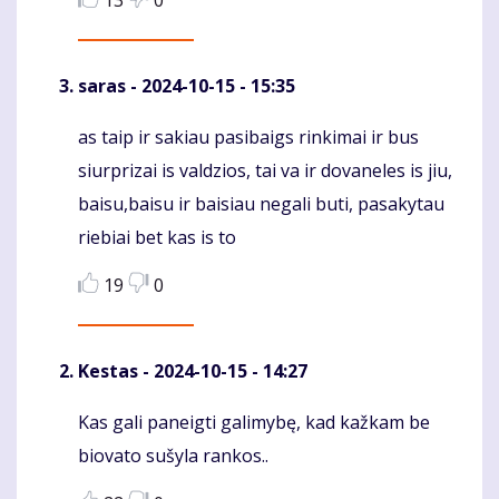
13
0
saras
- 2024-10-15 - 15:35
as taip ir sakiau pasibaigs rinkimai ir bus
Komentaras
siurprizai is valdzios, tai va ir dovaneles is jiu,
baisu,baisu ir baisiau negali buti, pasakytau
riebiai bet kas is to
19
0
Kestas
- 2024-10-15 - 14:27
Kas gali paneigti galimybę, kad kažkam be
Komentaras
biovato sušyla rankos..