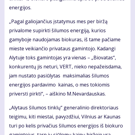
energijos.
„Pagal galiojančius įstatymus mes per biržą
privalome supirkti šilumos energiją, kurios
gamyboje naudojamas biokuras, iš tame pačiame
mieste veikiančio privataus gamintojo. Kadangi
Alytuje toks gamintojas yra vienas – „Biovatas“,
konkurentų jis neturi, VERT, nieko nepažeisdama,
jam nustato pasiūlytas maksimalias šilumos
energijos pardavimo kainas, o mes tokiomis
priversti pirkti“, – aiškino M.Nevardauskas.
„Alytaus šilumos tinklų“ generalinio direktoriaus
teigimu, kiti miestai, pavyzdžiui, Vilnius ar Kaunas
turi po kelis privačius šilumos energijos iš biokuro
gamintojus, tarp jų siūlomų kainų biržoje yra