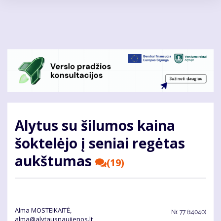
Pereiti
į
pagrindinį
turinį
Alytus su šilumos kaina
šoktelėjo į seniai regėtas
aukštumas
(19)
Alma MOSTEIKAITĖ,
Nr.
77 (14040)
alma@alytausnaujienos.lt