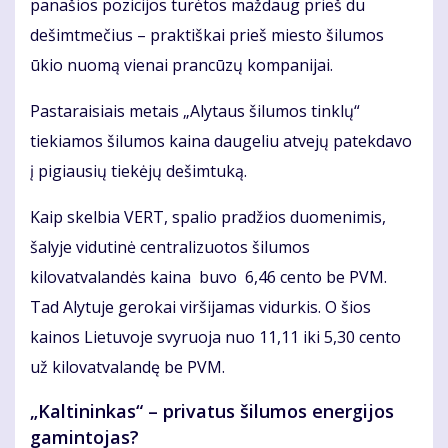
panašios pozicijos turėtos maždaug prieš du
dešimtmečius – praktiškai prieš miesto šilumos
ūkio nuomą vienai prancūzų kompanijai.
Pastaraisiais metais „Alytaus šilumos tinklų“
tiekiamos šilumos kaina daugeliu atvejų patekdavo
į pigiausių tiekėjų dešimtuką.
Kaip skelbia VERT, spalio pradžios duomenimis,
šalyje vidutinė centralizuotos šilumos
kilovatvalandės kaina buvo 6,46 cento be PVM.
Tad Alytuje gerokai viršijamas vidurkis. O šios
kainos Lietuvoje svyruoja nuo 11,11 iki 5,30 cento
už kilovatvalandę be PVM.
„Kaltininkas“ – privatus šilumos energijos
gamintojas?