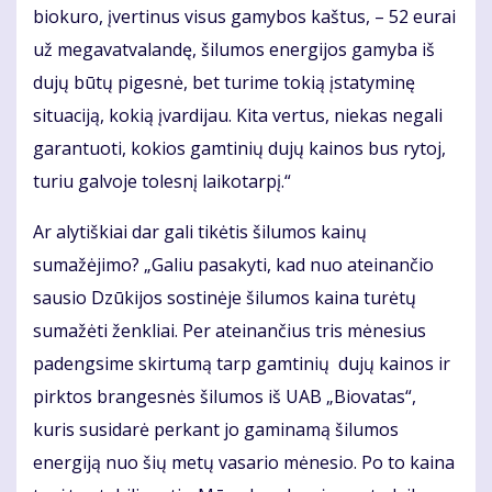
biokuro, įvertinus visus gamybos kaštus, – 52 eurai
už megavatvalandę, šilumos energijos gamyba iš
dujų būtų pigesnė, bet turime tokią įstatyminę
situaciją, kokią įvardijau. Kita vertus, niekas negali
garantuoti, kokios gamtinių dujų kainos bus rytoj,
turiu galvoje tolesnį laikotarpį.“
Ar alytiškiai dar gali tikėtis šilumos kainų
sumažėjimo? „Galiu pasakyti, kad nuo ateinančio
sausio Dzūkijos sostinėje šilumos kaina turėtų
sumažėti ženkliai. Per ateinančius tris mėnesius
padengsime skirtumą tarp gamtinių dujų kainos ir
pirktos brangesnės šilumos iš UAB „Biovatas“,
kuris susidarė perkant jo gaminamą šilumos
energiją nuo šių metų vasario mėnesio. Po to kaina