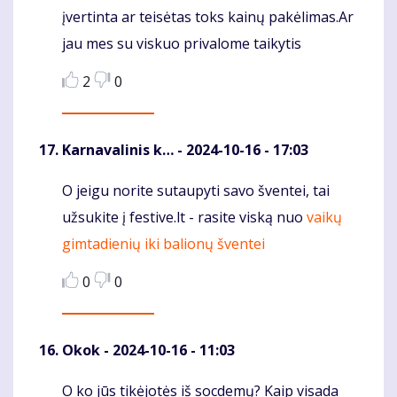
įvertinta ar teisėtas toks kainų pakėlimas.Ar
jau mes su viskuo privalome taikytis
2
0
Karnavalinis k…
- 2024-10-16 - 17:03
O jeigu norite sutaupyti savo šventei, tai
Komentaras
užsukite į festive.lt - rasite viską nuo
vaikų
gimtadienių
iki
balionų šventei
0
0
Okok
- 2024-10-16 - 11:03
O ko jūs tikėjotės iš socdemų? Kaip visada
Komentaras