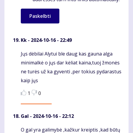
Kk
- 2024-10-16 - 22:49
Jųs dėbilai Alytui ble daug kas gauna alga
Komentaras
minimalkė o jųs dar kėliat kaina,tuoj žmonės
ne turės už ka gyventi ,per tokius pydarastus
kaip jųs
1
0
Gal
- 2024-10-16 - 22:12
O gal yra galimybė ,kažkur kreiptis ,kad būtų
Komentaras