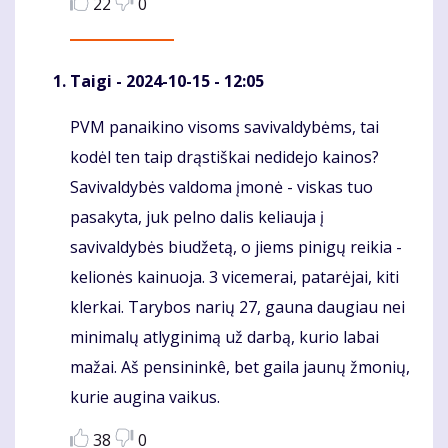
22
0
Taigi
- 2024-10-15 - 12:05
PVM panaikino visoms savivaldybėms, tai
Komentaras
kodėl ten taip drąstiškai nedidejo kainos?
Savivaldybės valdoma įmonė - viskas tuo
pasakyta, juk pelno dalis keliauja į
savivaldybės biudžetą, o jiems pinigų reikia -
kelionės kainuoja. 3 vicemerai, patarėjai, kiti
klerkai. Tarybos narių 27, gauna daugiau nei
minimalų atlyginimą už darbą, kurio labai
mažai. Aš pensininkê, bet gaila jaunų žmonių,
kurie augina vaikus.
38
0