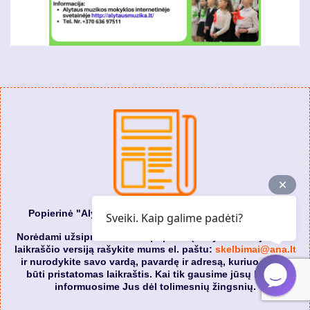
Popierinė "Alytaus naujienos" laikraščio prenumerata
Sveiki. Kaip galime padėti?
Norėdami užsiprenumeruoti popierinę "Alytaus naujienos"
laikraščio versiją rašykite mums el. paštu:
skelbimai@ana.lt
ir nurodykite savo vardą, pavardę ir adresą, kuriuo turėtų
būti pristatomas laikraštis. Kai tik gausime jūsų laišką,
informuosime Jus dėl tolimesnių žingsnių.