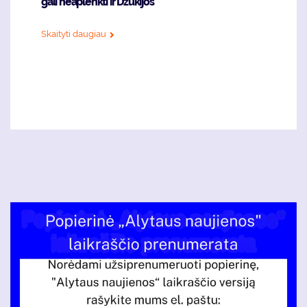
gali neaplenkti ir Dzūkijos
Skaityti daugiau