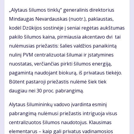
„Alytaus šilumos tinklų“ generalinis direktorius
Mindaugas Nevardauskas (nuotr.), paklaustas,
kodėl Dzūkijos sostinėje į seniai regėtas aukštumas
pakilo šilumos kaina, pirmiausia akcentavo dvi tai
nulėmusias priežastis: šalies valdžios panaikintą
nulinį PVM centralizuotai šilumai ir įstatymines
nuostatas, verčiančias pirkti šilumos energiją,
pagamintą naudojant biokurą, iš privataus tiekėjo.
Būtent pastaroji priežastis nulėmė šiek tiek
daugiau nei 30 proc. pabrangimą.
Alytaus šilumininkų vadovo įvardinta esminį
pabrangimą nulėmusi priežastis intriguoja visus
centralizuotos šilumos naudotojus. Klausimas
elementarus – kaip gali privatus vadinamosios