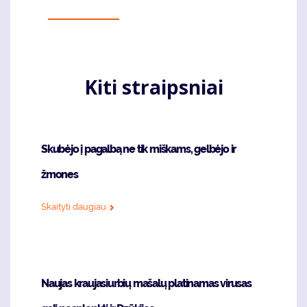
Kiti straipsniai
Skubėjo į pagalbą ne tik miškams, gelbėjo ir
žmones
Skaityti daugiau
Naujas kraujasiurbių mašalų platinamas virusas