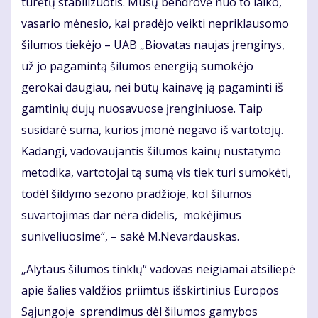
turėtų stabilizuotis. Mūsų bendrovė nuo to laiko,
vasario mėnesio, kai pradėjo veikti nepriklausomo
šilumos tiekėjo – UAB „Biovatas naujas įrenginys,
už jo pagamintą šilumos energiją sumokėjo
gerokai daugiau, nei būtų kainavę ją pagaminti iš
gamtinių dujų nuosavuose įrenginiuose. Taip
susidarė suma, kurios įmonė negavo iš vartotojų.
Kadangi, vadovaujantis šilumos kainų nustatymo
metodika, vartotojai tą sumą vis tiek turi sumokėti,
todėl šildymo sezono pradžioje, kol šilumos
suvartojimas dar nėra didelis, mokėjimus
suniveliuosime“, – sakė M.Nevardauskas.
„Alytaus šilumos tinklų“ vadovas neigiamai atsiliepė
apie šalies valdžios priimtus išskirtinius Europos
Sąjungoje sprendimus dėl šilumos gamybos