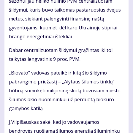
sezonui jau neliko nulinio PVM centralizuotam
šildymui, kuris buvo taikomas pastaruosius dvejus
metus, siekiant palengvinti finansinę naštą
gyventojams, kuomet dėl karo Ukrainoje stipriai
brango energetiniai ištekliai.
Dabar centralizuotam šildymui grąžintas iki tol
taikytas lengvatinis 9 proc. PVM.
„Biovato“ vadovas pateikė ir kitą šio šildymo
pabrangimo priežastį – „Alytaus šilumos tinklų“
būtiną sumokėti milijoninę skolą buvusiam miesto
šilumos ūkio nuomininkui už perduotą biokuro
gamybos katilą.
J.Vilpišauskas sakė, kad jo vadovaujamos
bendrovės ruošiama šilumos energija šilumininkų