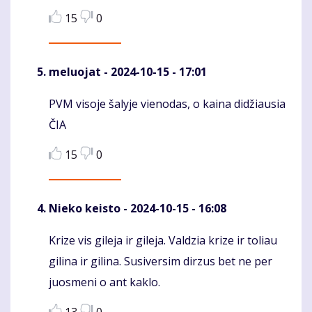
15
0
meluojat
- 2024-10-15 - 17:01
PVM visoje šalyje vienodas, o kaina didžiausia
Komentaras
ČIA
15
0
Nieko keisto
- 2024-10-15 - 16:08
Krize vis gileja ir gileja. Valdzia krize ir toliau
Komentaras
gilina ir gilina. Susiversim dirzus bet ne per
juosmeni o ant kaklo.