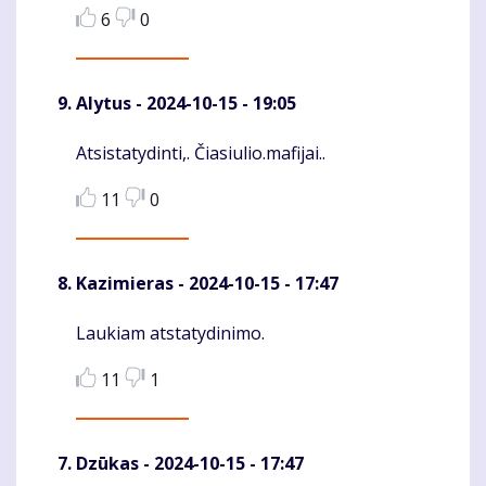
6
0
Alytus
- 2024-10-15 - 19:05
Atsistatydinti,. Čiasiulio.mafijai..
Komentaras
11
0
Kazimieras
- 2024-10-15 - 17:47
Laukiam atstatydinimo.
Komentaras
11
1
Dzūkas
- 2024-10-15 - 17:47