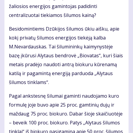
žaliosios energijos gamintojas padidinti
centralizuotai tiekiamos šilumos kainą?
Besidomintiems Dzūkijos šilumos ūkiu aišku, apie
kokį privatų šilumos energijos tiekėją kalba
M.Nevardauskas. Tai šilumininkų kaimynystėje
bazę įkūrusi Alytaus bendrovė „Biovatas“, kuri šiais
metais pradėjo naudoti antrą biokuru kūrenamą
katilą ir pagamintą energiją parduoda „Alytaus
šilumos tinklams“.
Pagal ankstesnę šilumai gaminti naudojamo kuro
formulę joje buvo apie 25 proc. gamtinių dujų ir
maždaug 75 proc. biokuro. Dabar šioje skaičiuotėje
– beveik 100 proc. biokuro. Patys „Alytaus šilumos
tinklai“ iš biokuro pasigamina apie 50 proc. šilumos