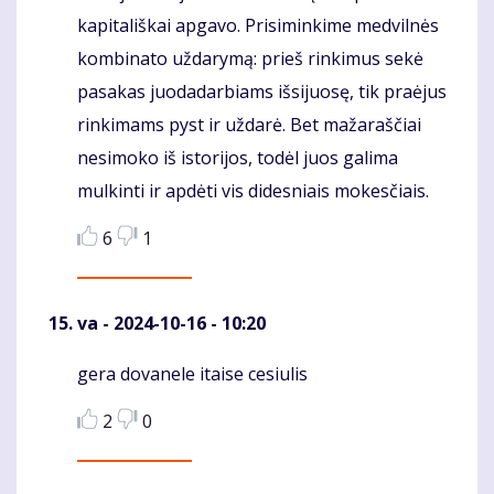
kapitališkai apgavo. Prisiminkime medvilnės
kombinato uždarymą: prieš rinkimus sekė
pasakas juodadarbiams išsijuosę, tik praėjus
rinkimams pyst ir uždarė. Bet mažaraščiai
nesimoko iš istorijos, todėl juos galima
mulkinti ir apdėti vis didesniais mokesčiais.
6
1
va
- 2024-10-16 - 10:20
gera dovanele itaise cesiulis
Komentaras
2
0