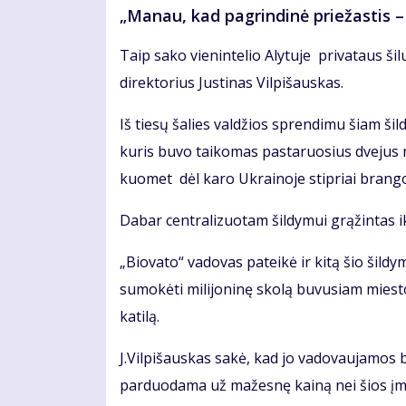
„Manau, kad pagrindinė priežastis –
Taip sako vienintelio Alytuje privataus š
direktorius Justinas Vilpišauskas.
Iš tiesų šalies valdžios sprendimu šiam ši
kuris buvo taikomas pastaruosius dvejus m
kuomet dėl karo Ukrainoje stipriai brango 
Dabar centralizuotam šildymui grąžintas iki
„Biovato“ vadovas pateikė ir kitą šio šild
sumokėti milijoninę skolą buvusiam mies
katilą.
J.Vilpišauskas sakė, kad jo vadovaujamos
parduodama už mažesnę kainą nei šios įm