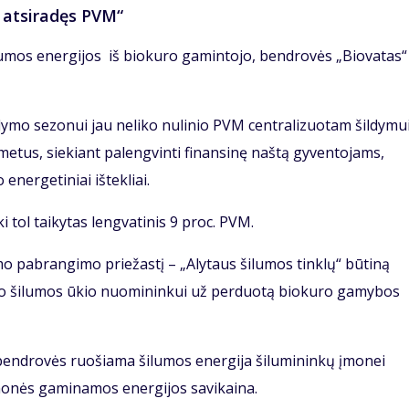
 atsiradęs PVM“
ilumos energijos iš biokuro gamintojo, bendrovės „Biovatas“
ldymo sezonui jau neliko nulinio PVM centralizuotam šildymui
etus, siekiant palengvinti finansinę naštą gyventojams,
energetiniai ištekliai.
 tol taikytas lengvatinis 9 proc. PVM.
ymo pabrangimo priežastį – „Alytaus šilumos tinklų“ būtiną
to šilumos ūkio nuomininkui už perduotą biokuro gamybos
 bendrovės ruošiama šilumos energija šilumininkų įmonei
onės gaminamos energijos savikaina.