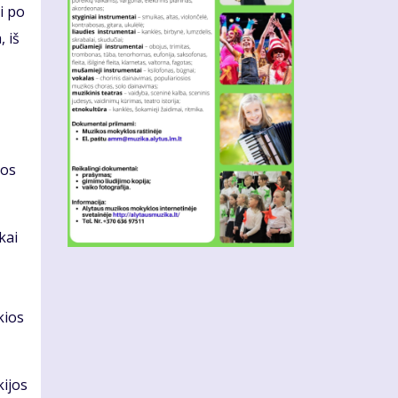
i po
 iš
gos
kai
kios
kijos