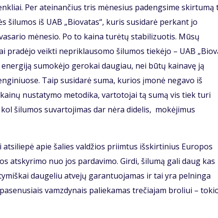
enkliai. Per ateinančius tris mėnesius padengsime skirtumą 
s šilumos iš UAB „Biovatas“, kuris susidarė perkant jo
asario mėnesio. Po to kaina turėtų stabilizuotis. Mūsų
ai pradėjo veikti nepriklausomo šilumos tiekėjo – UAB „Biov
 energiją sumokėjo gerokai daugiau, nei būtų kainavę ją
enginiuose. Taip susidarė suma, kurios įmonė negavo iš
kainų nustatymo metodika, vartotojai tą sumą vis tiek turi
 kol šilumos suvartojimas dar nėra didelis, mokėjimus
atsiliepė apie šalies valdžios priimtus išskirtinius Europos
 atskyrimo nuo jos pardavimo. Girdi, šilumą gali daug kas
statymiškai daugeliu atvejų garantuojamas ir tai yra pelninga
 pasenusiais vamzdynais paliekamas trečiajam broliui – tok