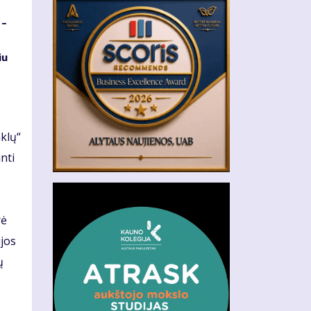
 –
iu
klų“
nti
rė
ijos
ų