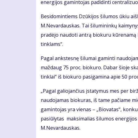
energijos gamintojas padidinti centralizuo
Besidomintiems Dzūkijos šilumos ūkiu aišk
M.Nevardauskas. Tai šilumininkų kaimynyst
pradėjo naudoti antrą biokuru kūrenamą k
tinklams“.
Pagal ankstesnę šilumai gaminti naudojamo
maždaug 75 proc. biokuro. Dabar šioje ska
tinklai“ iš biokuro pasigamina apie 50 proc
„Pagal galiojančius įstatymus mes per bir
naudojamas biokuras, iš tame pačiame mie
gamintojas yra vienas – „Biovatas“, konku
pasiūlytas maksimalias šilumos energijos 
M.Nevardauskas.