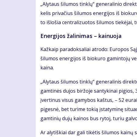
„Alytaus šilumos tinklų“ generalinio direkt
kelis privačius šilumos energijos iš biokur
to išlošia centralizuotos šilumos tiekėjai,
Energijos žalinimas – kainuoja
Kažkaip paradoksaliai atrodo: Europos Sąj
šilumos energijos iš biokuro gamintojų vei
kaina.
„Alytaus šilumos tinklų“ generalinis direkt
gamtinės dujos biržoje santykinai pigios,
įvertinus visus gamybos kaštus, – 52 eur
pigesnė, bet turime tokią įstatyminę situac
gamtinių dujų kainos bus rytoj, turiu galvoj
Ar alytiškiai dar gali tikėtis šilumos kai