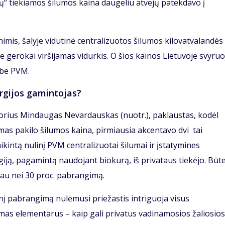
lų“ tiekiamos šilumos kaina daugeliu atvejų patekdavo į
imis, šalyje vidutinė centralizuotos šilumos kilovatvalandės
 gerokai viršijamas vidurkis. O šios kainos Lietuvoje svyruo
ę be PVM.
ergijos gamintojas?
ktorius Mindaugas Nevardauskas (nuotr.), paklaustas, kodėl
mas pakilo šilumos kaina, pirmiausia akcentavo dvi tai
ikintą nulinį PVM centralizuotai šilumai ir įstatymines
giją, pagamintą naudojant biokurą, iš privataus tiekėjo. Būt
giau nei 30 proc. pabrangimą.
nį pabrangimą nulėmusi priežastis intriguoja visus
mas elementarus – kaip gali privatus vadinamosios žaliosios