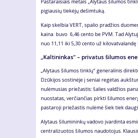
Pastaraisiais metais „Alytaus šilumos tink
pigiausių tiekėjų dešimtuką.
Kaip skelbia VERT, spalio pradžios duomen
kaina buvo 6,46 cento be PVM. Tad Alytuje
nuo 11,11 iki 5,30 cento už kilovatvaland
„Kaltininkas“ – privatus šilumos en
„Alytaus šilumos tinklų“ generalinis dire
Dzūkijos sostinėje į seniai regėtas aukštu
nulėmusias priežastis: šalies valdžios pana
nuostatas, verčiančias pirkti šilumos ener
pastaroji priežastis nulėmė šiek tiek dau
Alytaus šilumininkų vadovo įvardinta esmi
centralizuotos šilumos naudotojus. Klausi