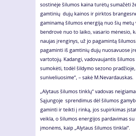
sostinėje šilumos kaina turėtų sumažėti ž
gamtinių dujų kainos ir pirktos brangesnė
gaminamą šilumos energiją nuo šių metų v
bendrovė nuo to laiko, vasario mėnesio, k
naujas įrenginys, už jo pagamintą šilumos
pagaminti iš gamtinių dujų nuosavuose įr
vartotojų. Kadangi, vadovaujantis šilumos 
sumokėti, todėl šildymo sezono pradžioje,
suniveliuosime“, – sakė M.Nevardauskas.
„Alytaus šilumos tinklų“ vadovas neigiamai 
Sąjungoje sprendimus dėl šilumos gamybos
gaminti ir teikti į rinką, jos supirkimas į
veikla, o šilumos energijos pardavimas su
įmonėms, kaip „Alytaus šilumos tinklai“.