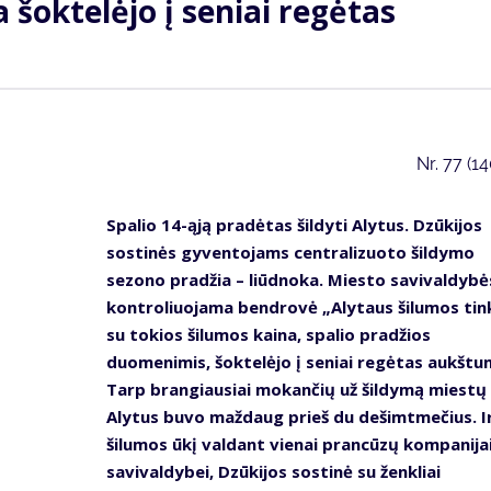
 šoktelėjo į seniai regėtas
Nr.
77 (1
Spalio 14-ąją pradėtas šildyti Alytus. Dzūkijos
sostinės gyventojams centralizuoto šildymo
sezono pradžia – liūdnoka. Miesto savivaldybė
kontroliuojama bendrovė „Alytaus šilumos tink
su tokios šilumos kaina, spalio pradžios
duomenimis, šoktelėjo į seniai regėtas aukštu
Tarp brangiausiai mokančių už šildymą miestų
Alytus buvo maždaug prieš du dešimtmečius. I
šilumos ūkį valdant vienai prancūzų kompanijai,
savivaldybei, Dzūkijos sostinė su ženkliai