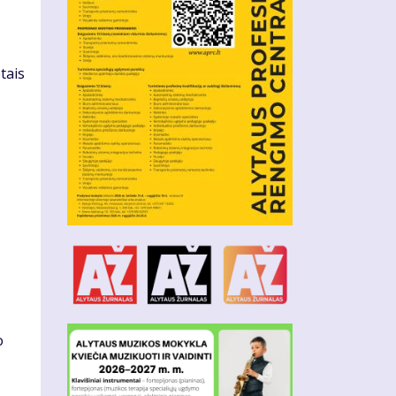
tais
o