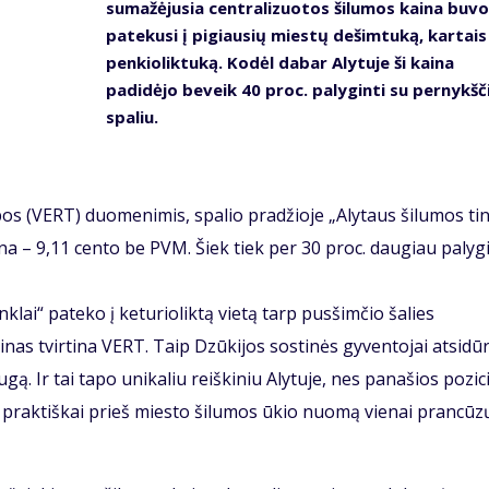
sumažėjusia centralizuotos šilumos kaina buvo
patekusi į pigiausių miestų dešimtuką, kartais
penkioliktuką. Kodėl dabar Alytuje ši kaina
padidėjo beveik 40 proc. palyginti su pernykšč
spaliu.
os (VERT) duomenimis, spalio pradžioje „Alytaus šilumos tin
 – 9,11 cento be PVM. Šiek tiek per 30 proc. daugiau palygi
klai“ pateko į keturioliktą vietą tarp pusšimčio šalies
inas tvirtina VERT. Taip Dzūkijos sostinės gyventojai atsidū
ą. Ir tai tapo unikaliu reiškiniu Alytuje, nes panašios pozic
praktiškai prieš miesto šilumos ūkio nuomą vienai prancūz