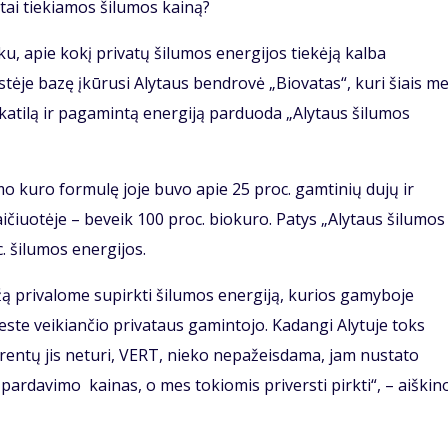
tai tiekiamos šilumos kainą?
u, apie kokį privatų šilumos energijos tiekėją kalba
ėje bazę įkūrusi Alytaus bendrovė „Biovatas“, kuri šiais me
atilą ir pagamintą energiją parduoda „Alytaus šilumos
 kuro formulę joje buvo apie 25 proc. gamtinių dujų ir
ičiuotėje – beveik 100 proc. biokuro. Patys „Alytaus šilumos
. šilumos energijos.
žą privalome supirkti šilumos energiją, kurios gamyboje
ste veikiančio privataus gamintojo. Kadangi Alytuje toks
rentų jis neturi, VERT, nieko nepažeisdama, jam nustato
pardavimo kainas, o mes tokiomis priversti pirkti“, – aiškin