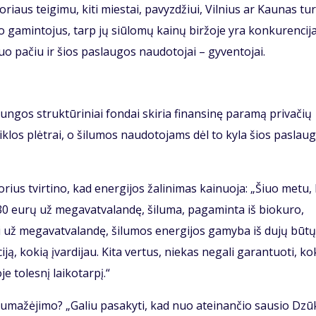
oriaus teigimu, kiti miestai, pavyzdžiui, Vilnius ar Kaunas tur
o gamintojus, tarp jų siūlomų kainų biržoje yra konkurencija,
 tuo pačiu ir šios paslaugos naudotojai – gyventojai.
ungos struktūriniai fondai skiria finansinę paramą privačių
klos plėtrai, o šilumos naudotojams dėl to kyla šios paslau
orius tvirtino, kad energijos žalinimas kainuoja: „Šiuo metu, 
 30 eurų už megavatvalandę, šiluma, pagaminta iš biokuro,
ai už megavatvalandę, šilumos energijos gamyba iš dujų būtų
iją, kokią įvardijau. Kita vertus, niekas negali garantuoti, ko
e tolesnį laikotarpį.“
nų sumažėjimo? „Galiu pasakyti, kad nuo ateinančio sausio Dzū