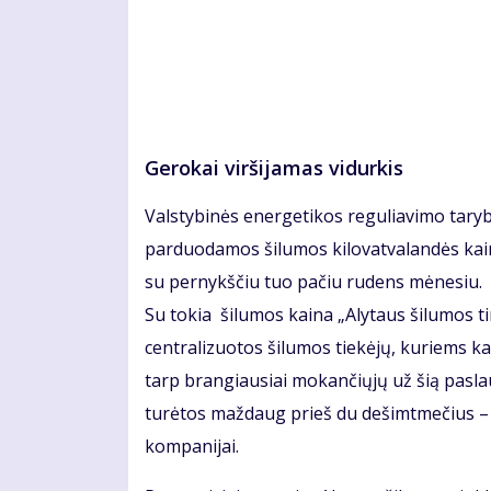
Gerokai viršijamas vidurkis
Valstybinės energetikos reguliavimo taryb
parduodamos šilumos kilovatvalandės kaina
su pernykščiu tuo pačiu rudens mėnesiu.
Su tokia šilumos kaina „Alytaus šilumos tin
centralizuotos šilumos tiekėjų, kuriems ka
tarp brangiausiai mokančiųjų už šią paslaug
turėtos maždaug prieš du dešimtmečius – 
kompanijai.