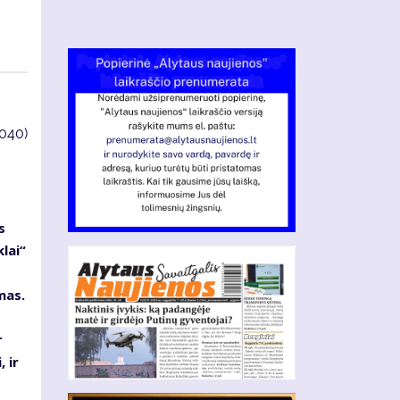
4040)
s
lai“
mas.
r
 ir