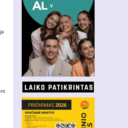
ja
ent