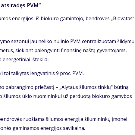
 atsiradęs PVM“
ilumos energijos iš biokuro gamintojo, bendrovės „Biovatas“
ldymo sezonui jau neliko nulinio PVM centralizuotam šildymui
etus, siekiant palengvinti finansinę naštą gyventojams,
energetiniai ištekliai.
 tol taikytas lengvatinis 9 proc. PVM.
ymo pabrangimo priežastį – „Alytaus šilumos tinklų“ būtiną
to šilumos ūkio nuomininkui už perduotą biokuro gamybos
 bendrovės ruošiama šilumos energija šilumininkų įmonei
onės gaminamos energijos savikaina.