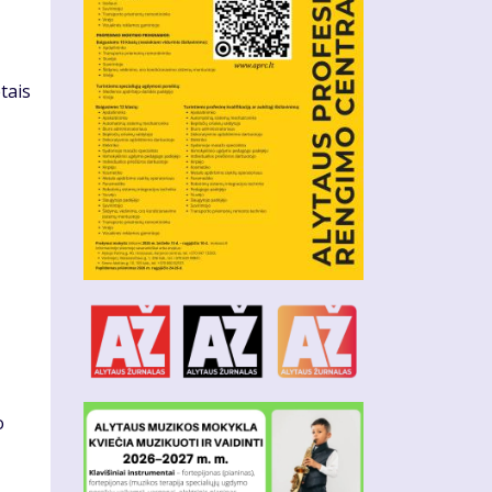
tais
o