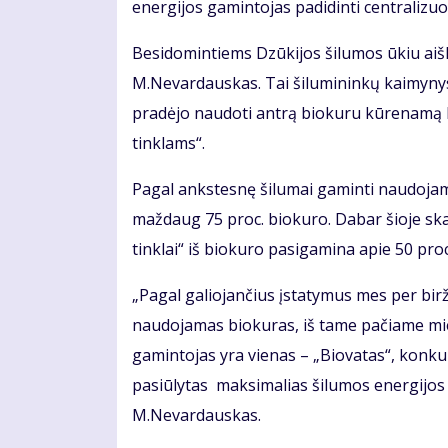
energijos gamintojas padidinti centralizuo
Besidomintiems Dzūkijos šilumos ūkiu aišk
M.Nevardauskas. Tai šilumininkų kaimynyst
pradėjo naudoti antrą biokuru kūrenamą k
tinklams“.
Pagal ankstesnę šilumai gaminti naudojamo
maždaug 75 proc. biokuro. Dabar šioje ska
tinklai“ iš biokuro pasigamina apie 50 proc
„Pagal galiojančius įstatymus mes per bir
naudojamas biokuras, iš tame pačiame mie
gamintojas yra vienas – „Biovatas“, konku
pasiūlytas maksimalias šilumos energijos 
M.Nevardauskas.