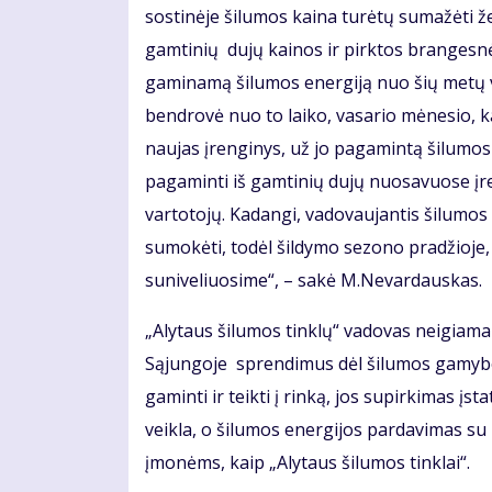
sostinėje šilumos kaina turėtų sumažėti ž
gamtinių dujų kainos ir pirktos brangesnė
gaminamą šilumos energiją nuo šių metų v
bendrovė nuo to laiko, vasario mėnesio, k
naujas įrenginys, už jo pagamintą šilumos
pagaminti iš gamtinių dujų nuosavuose įr
vartotojų. Kadangi, vadovaujantis šilumos 
sumokėti, todėl šildymo sezono pradžioje,
suniveliuosime“, – sakė M.Nevardauskas.
„Alytaus šilumos tinklų“ vadovas neigiamai 
Sąjungoje sprendimus dėl šilumos gamybos
gaminti ir teikti į rinką, jos supirkimas į
veikla, o šilumos energijos pardavimas su
įmonėms, kaip „Alytaus šilumos tinklai“.