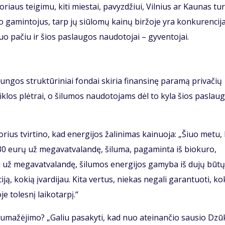
oriaus teigimu, kiti miestai, pavyzdžiui, Vilnius ar Kaunas tur
o gamintojus, tarp jų siūlomų kainų biržoje yra konkurencija,
 tuo pačiu ir šios paslaugos naudotojai – gyventojai.
ungos struktūriniai fondai skiria finansinę paramą privačių
klos plėtrai, o šilumos naudotojams dėl to kyla šios paslau
orius tvirtino, kad energijos žalinimas kainuoja: „Šiuo metu, 
 30 eurų už megavatvalandę, šiluma, pagaminta iš biokuro,
ai už megavatvalandę, šilumos energijos gamyba iš dujų būtų
iją, kokią įvardijau. Kita vertus, niekas negali garantuoti, ko
e tolesnį laikotarpį.“
nų sumažėjimo? „Galiu pasakyti, kad nuo ateinančio sausio Dzū