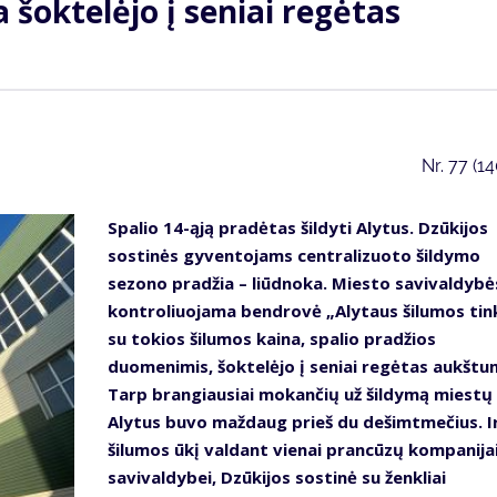
 šoktelėjo į seniai regėtas
Nr.
77 (1
Spalio 14-ąją pradėtas šildyti Alytus. Dzūkijos
sostinės gyventojams centralizuoto šildymo
sezono pradžia – liūdnoka. Miesto savivaldybė
kontroliuojama bendrovė „Alytaus šilumos tink
su tokios šilumos kaina, spalio pradžios
duomenimis, šoktelėjo į seniai regėtas aukštu
Tarp brangiausiai mokančių už šildymą miestų
Alytus buvo maždaug prieš du dešimtmečius. I
šilumos ūkį valdant vienai prancūzų kompanijai,
savivaldybei, Dzūkijos sostinė su ženkliai