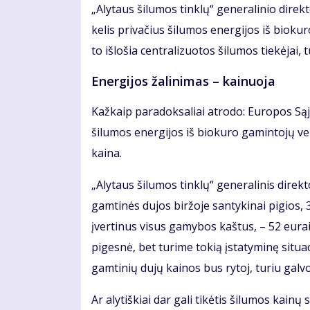
„Alytaus šilumos tinklų“ generalinio direkt
kelis privačius šilumos energijos iš biokur
to išlošia centralizuotos šilumos tiekėjai,
Energijos žalinimas – kainuoja
Kažkaip paradoksaliai atrodo: Europos Sąj
šilumos energijos iš biokuro gamintojų vei
kaina.
„Alytaus šilumos tinklų“ generalinis direkt
gamtinės dujos biržoje santykinai pigios,
įvertinus visus gamybos kaštus, – 52 eur
pigesnė, bet turime tokią įstatyminę situac
gamtinių dujų kainos bus rytoj, turiu galvoj
Ar alytiškiai dar gali tikėtis šilumos kai