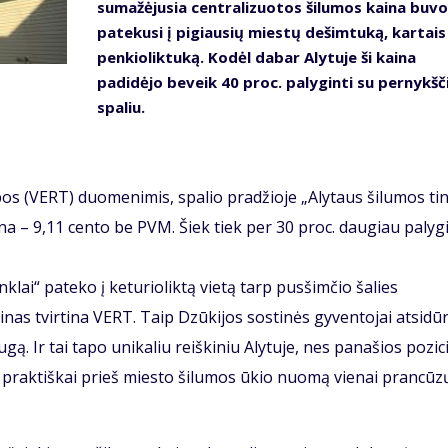
sumažėjusia centralizuotos šilumos kaina buvo
patekusi į pigiausių miestų dešimtuką, kartais
penkioliktuką. Kodėl dabar Alytuje ši kaina
padidėjo beveik 40 proc. palyginti su pernykšč
spaliu.
os (VERT) duomenimis, spalio pradžioje „Alytaus šilumos tin
 – 9,11 cento be PVM. Šiek tiek per 30 proc. daugiau palygi
klai“ pateko į keturioliktą vietą tarp pusšimčio šalies
inas tvirtina VERT. Taip Dzūkijos sostinės gyventojai atsidū
ą. Ir tai tapo unikaliu reiškiniu Alytuje, nes panašios pozic
praktiškai prieš miesto šilumos ūkio nuomą vienai prancūz