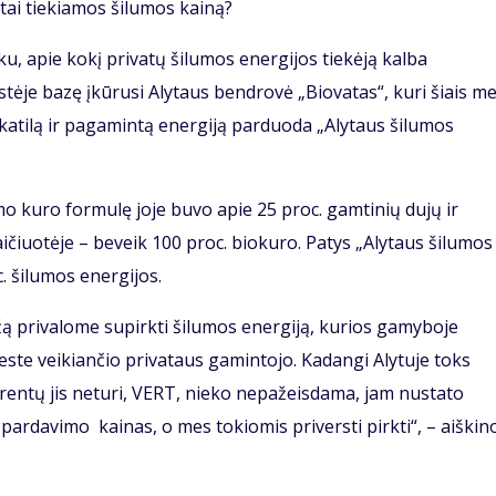
tai tiekiamos šilumos kainą?
u, apie kokį privatų šilumos energijos tiekėją kalba
ėje bazę įkūrusi Alytaus bendrovė „Biovatas“, kuri šiais me
atilą ir pagamintą energiją parduoda „Alytaus šilumos
 kuro formulę joje buvo apie 25 proc. gamtinių dujų ir
ičiuotėje – beveik 100 proc. biokuro. Patys „Alytaus šilumos
. šilumos energijos.
žą privalome supirkti šilumos energiją, kurios gamyboje
ste veikiančio privataus gamintojo. Kadangi Alytuje toks
rentų jis neturi, VERT, nieko nepažeisdama, jam nustato
pardavimo kainas, o mes tokiomis priversti pirkti“, – aiškin