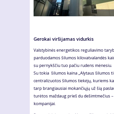
Gerokai viršijamas vidurkis
Valstybinės energetikos reguliavimo taryb
parduodamos šilumos kilovatvalandės kaina
su pernykščiu tuo pačiu rudens mėnesiu.
Su tokia šilumos kaina „Alytaus šilumos tin
centralizuotos šilumos tiekėjų, kuriems ka
tarp brangiausiai mokančiųjų už šią paslaug
turėtos maždaug prieš du dešimtmečius – 
kompanijai.