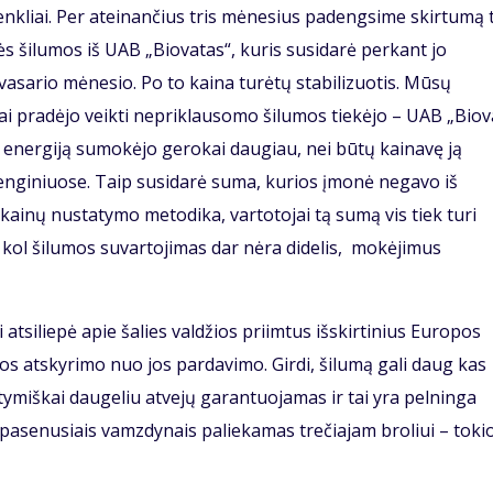
enkliai. Per ateinančius tris mėnesius padengsime skirtumą 
s šilumos iš UAB „Biovatas“, kuris susidarė perkant jo
asario mėnesio. Po to kaina turėtų stabilizuotis. Mūsų
ai pradėjo veikti nepriklausomo šilumos tiekėjo – UAB „Biov
 energiją sumokėjo gerokai daugiau, nei būtų kainavę ją
enginiuose. Taip susidarė suma, kurios įmonė negavo iš
kainų nustatymo metodika, vartotojai tą sumą vis tiek turi
 kol šilumos suvartojimas dar nėra didelis, mokėjimus
atsiliepė apie šalies valdžios priimtus išskirtinius Europos
 atskyrimo nuo jos pardavimo. Girdi, šilumą gali daug kas
statymiškai daugeliu atvejų garantuojamas ir tai yra pelninga
 pasenusiais vamzdynais paliekamas trečiajam broliui – tok