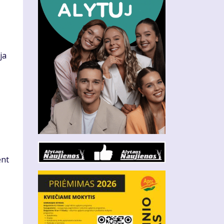
ja
ent