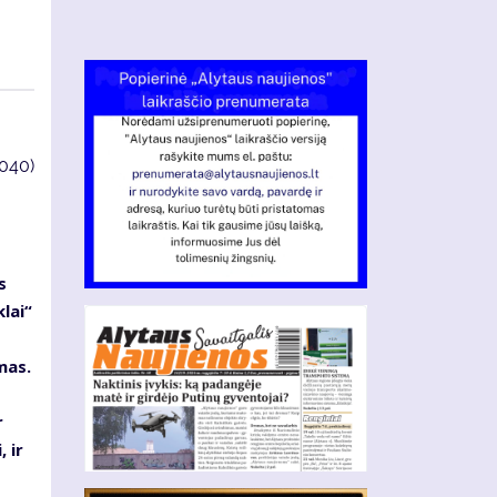
4040)
s
lai“
mas.
r
 ir