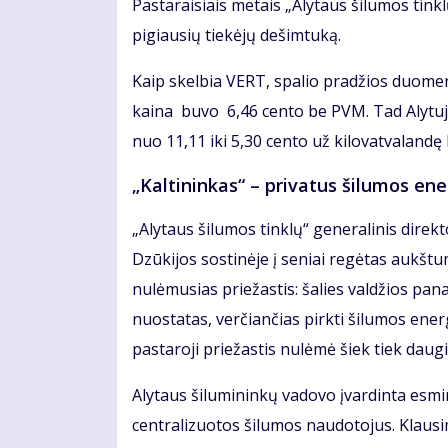
Pastaraisiais metais „Alytaus šilumos tink
pigiausių tiekėjų dešimtuką.
Kaip skelbia VERT, spalio pradžios duomen
kaina buvo 6,46 cento be PVM. Tad Alytuje
nuo 11,11 iki 5,30 cento už kilovatvaland
„Kaltininkas“ – privatus šilumos en
„Alytaus šilumos tinklų“ generalinis dire
Dzūkijos sostinėje į seniai regėtas aukštu
nulėmusias priežastis: šalies valdžios pana
nuostatas, verčiančias pirkti šilumos ener
pastaroji priežastis nulėmė šiek tiek dau
Alytaus šilumininkų vadovo įvardinta esmi
centralizuotos šilumos naudotojus. Klausi