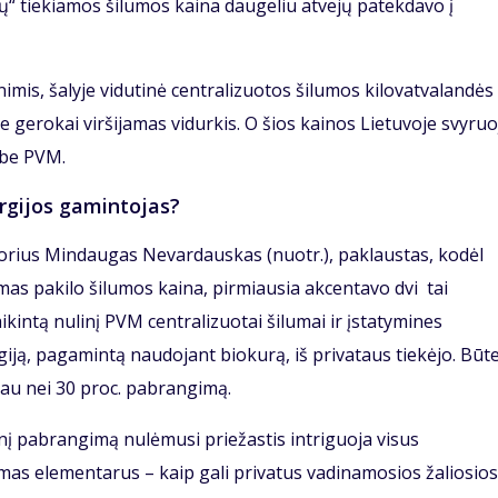
lų“ tiekiamos šilumos kaina daugeliu atvejų patekdavo į
imis, šalyje vidutinė centralizuotos šilumos kilovatvalandės
 gerokai viršijamas vidurkis. O šios kainos Lietuvoje svyruo
ę be PVM.
ergijos gamintojas?
ktorius Mindaugas Nevardauskas (nuotr.), paklaustas, kodėl
mas pakilo šilumos kaina, pirmiausia akcentavo dvi tai
ikintą nulinį PVM centralizuotai šilumai ir įstatymines
giją, pagamintą naudojant biokurą, iš privataus tiekėjo. Būt
giau nei 30 proc. pabrangimą.
nį pabrangimą nulėmusi priežastis intriguoja visus
mas elementarus – kaip gali privatus vadinamosios žaliosios