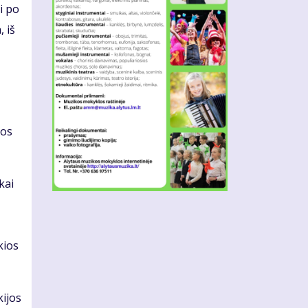
i po
 iš
gos
kai
kios
kijos