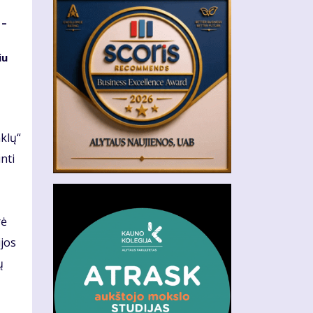
 –
iu
klų“
nti
rė
ijos
ų