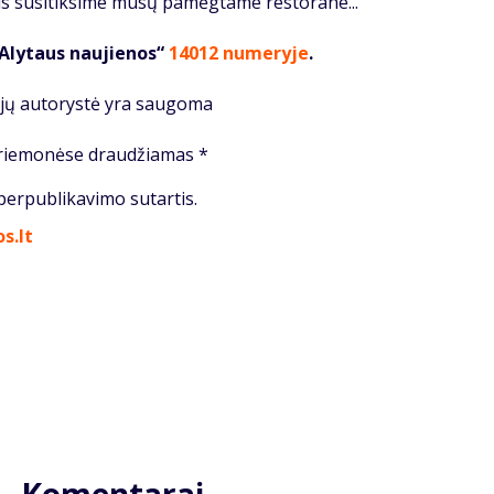
s su­si­tik­si­me mū­sų pa­mėg­ta­me res­to­ra­ne...
„Alytaus naujienos“
14012 numeryje
.
cijų autorystė yra saugoma
priemonėse draudžiamas *
 perpublikavimo sutartis.
s.lt