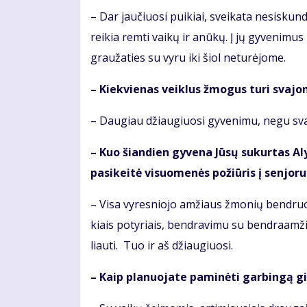
– Dar jau­čiuo­si pui­kiai, svei­ka­ta ne­si­skun
rei­kia rem­ti vai­kų ir anū­kų. Į jų gy­ve­ni­mus
grau­ža­ties su vy­ru iki šiol ne­tu­rė­jo­me.
– Kiek­vie­nas veik­lus žmo­gus tu­ri sva­jo­
– Dau­giau džiau­giuo­si gy­ve­ni­mu, ne­gu sva­
– Kuo šian­dien gy­ve­na Jū­sų su­kur­tas A
pa­si­kei­tė vi­suo­me­nės po­žiū­ris į sen­jo­r
– Vi­sa vy­res­nio­jo am­žiaus žmo­nių ben­druo
kiais po­ty­riais, ben­dra­vi­mu su ben­dra­am­žiai
liau­ti. Tuo ir aš džiau­giuo­si.
– Kaip pla­nuo­ja­te pa­mi­nė­ti gar­bin­gą gi