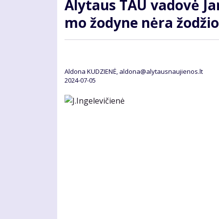
Aly­taus TAU va­do­vė Ja­ni
mo žo­dy­ne nė­ra žo­džio
Aldona KUDZIENĖ, aldona@alytausnaujienos.lt
2024-07-05