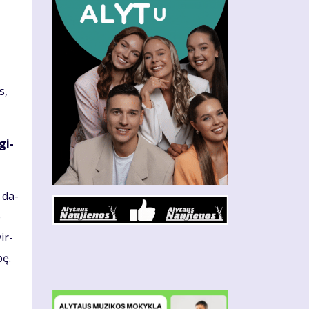
s,
­gi­
s da­
e
vir­
bę.