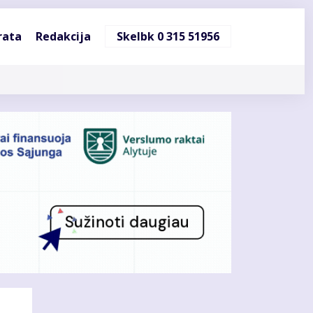
ndinė
rata
Redakcija
Skelbk 0 315 51956
cija