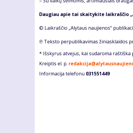
– Su vai­kų šei­mo­mis, ar­ti­miau­siais drau­gai
Daugiau apie tai skaitykite laikraščio 
© Laikraščio „Alytaus naujienos“ publika
℗ Teksto perpublikavimas žiniasklaidos 
* Išskyrus atvejus, kai sudaroma raštiška
Kreiptis el. p.
redakcija@alytausnaujieno
Informacija telefonu
031551449