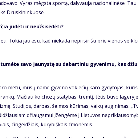
o­va­vo. Vy­ras mėgs­ta spor­tą, da­ly­vau­ja na­cio­na­li­nė­se Tau
vyks Drus­ki­nin­kuo­se.
ia ju­dė­ti ir ne­už­si­sė­dė­ti?
­ti. To­kia jau esu, kad nie­ka­da ne­pri­si­ri­šu prie vie­nos veik­lo
in­tu­mė­te sa­vo jau­nys­tę su da­bar­ti­niu gy­ve­ni­mu, kas džiu
a­ro me­tu, mū­sų na­me gy­ve­no vo­kie­čių ka­ro gy­dy­to­jas, ku­ri
n­kų. Ma­čiau kol­cho­zų sta­ty­bas, trem­tį, tė­tis bu­vo la­ge­ry­j
liz­mą. Stu­di­jos, dar­bas, šei­mos kū­ri­mas, vai­kų au­gi­ni­mas. „T
i­džiau­siam džiaugs­mui įžen­gė­me į Lie­tu­vos ne­pri­klau­so­my­
ais, žin­gei­džiais, kū­ry­biš­kais žmo­nė­mis.