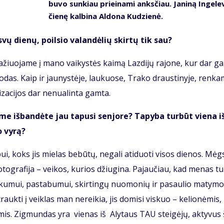
bu­vo sun­kiau pri­ei­na­mi anks­čiau. Ja­ni­ną In­ge­le­
čie­nę kal­bi­na Al­do­na Ku­dzie­nė.
s­vų die­nų, po­il­sio va­lan­dė­lių skir­tų tik sau?
a­žiuo­ja­me į ma­no vai­kys­tės kai­mą Laz­di­jų ra­jo­ne, kur dar g
s so­das. Kaip ir jau­nys­tė­je, lau­kuo­se, Tra­ko draus­ti­ny­je, ren­ka
i­za­ci­jos dar ne­nu­a­lin­ta gam­ta.
me iš­ban­dė­te jau ta­pu­si sen­jo­re? Ta­py­ba tur­būt vie­na i
o vy­rą?
bui, koks jis mie­las be­bū­tų, ne­ga­li ati­duo­ti vi­sos die­nos. Mėg
­to­gra­fi­ja – vei­kos, ku­rios džiu­gi­na. Pa­jau­čiau, kad me­nas tu­
ku­mui, pa­sta­bu­mui, skir­tin­gų nuo­mo­nių ir pa­sau­lio ma­ty­mo
auk­ti į veik­las man ne­rei­kia, jis do­mi­si vis­kuo – ke­lio­nė­mis,
ė­mis. Zig­mun­das yra vie­nas iš Aly­taus TAU stei­gė­jų, ak­ty­vus