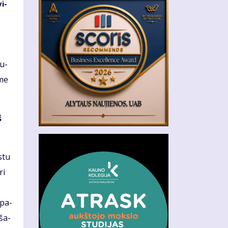
vi­
au­
­me
š
s­tu
ri
 pa­
 ša­