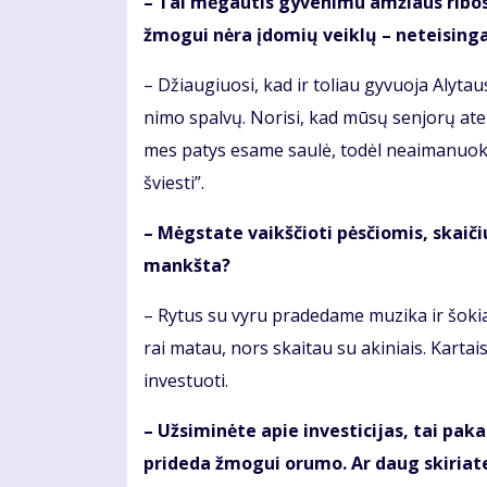
– Tai mė­gau­tis gy­ve­ni­mu am­žiaus ri­bos
žmo­gui nė­ra įdo­mių veik­lų – ne­tei­sin­g
– Džiau­giuo­si, kad ir to­liau gy­vuo­ja Aly­ta
ni­mo spal­vų. No­ri­si, kad mū­sų sen­jo­rų at­e
mes pa­tys esa­me sau­lė, to­dėl ne­ai­ma­nuo­ki
švies­ti”.
– Mėgs­ta­te vaikš­čio­ti pės­čio­mis, skai­či
mankš­ta?
– Ry­tus su vy­ru pra­de­da­me mu­zi­ka ir šo­k
rai ma­tau, nors skai­tau su aki­niais. Kar­tais
in­ves­tuo­ti.
– Už­si­mi­nė­te apie in­ves­ti­ci­jas, tai pa­k
pri­de­da žmo­gui oru­mo. Ar daug ski­ria­te l