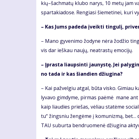
kių–šach­ma­tų klu­bo na­rys, 10 me­tų jam va­d
spar­ta­kia­do­se. Ren­gia­si šie­me­ti­nei, ku­ri 
– Kas Jums pa­de­da įveik­ti tin­gu­lį, pri­ver­č
– Ma­no gy­ve­ni­mo žo­dy­ne nė­ra žo­džio tin­gė
vis dar ieš­kau nau­jų, ne­at­ras­tų emo­ci­jų.
– Įpras­ta liaup­sin­ti jau­nys­tę. Jei pa­ly­g
no ta­da ir kas šian­dien džiu­gi­na?
– Kai pa­žvel­giu at­gal, bū­ta vis­ko. Gi­miau k
ly­va­vo gim­dy­me, pir­mas pa­ė­mė ma­ne ant ra
kaip liau­dies prie­šas, vė­liau sta­tė­me so­cia­
tu“ žings­niu žen­gė­me į ko­mu­niz­mą, bet… d
TAU su­bur­ta ben­druo­me­nė džiu­gi­na ak­ty­vi