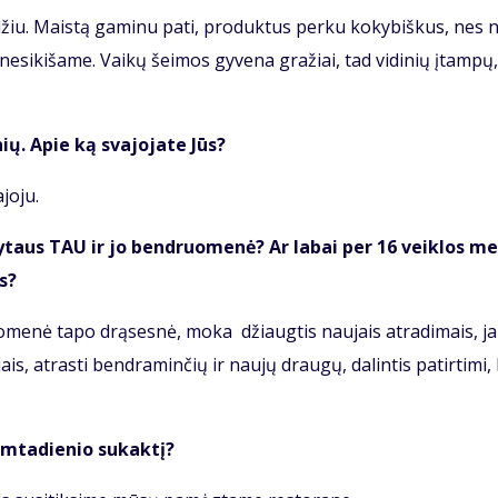
­džiu. Mais­tą ga­mi­nu pa­ti, pro­duk­tus per­ku ko­ky­biš­kus, nes 
 ne­si­ki­ša­me. Vai­kų šei­mos gy­ve­na gra­žiai, tad vi­di­nių įtam­pų,
nių. Apie ką sva­jo­ja­te Jūs?
jo­ju.
ly­taus TAU ir jo ben­druo­me­nė? Ar la­bai per 16 veik­los me
us?
­me­nė ta­po drą­ses­nė, mo­ka džiaug­tis nau­jais at­ra­di­mais, j
s, at­ras­ti ben­dra­min­čių ir nau­jų drau­gų, da­lin­tis pa­tir­ti­mi,
m­ta­die­nio su­kak­tį?