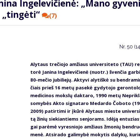
­na In­ge­le­vi­čie­nė: „Ma­no gy­ve­ni
 „tin­gė­ti“
(7)
Nr.
50 (1
Aly­taus tre­čio­jo am­žiaus uni­ver­si­te­to (TAU) r
to­rė Ja­ni­na In­ge­le­vi­čie­nė (nuotr.) šven­čia gar­b
80-me­čio ju­bi­lie­jų. Ak­ty­vi aly­tiš­kė su ben­dra­mi
čiais prieš 16 me­tų pa­se­kė gy­dy­to­jo ge­ron­to­l
me­di­ci­nos moks­lų dak­ta­ro, 1990 me­tų Ne­pri­k
so­my­bės Ak­to sig­na­ta­ro Me­dar­do Čo­bo­to (1
2009) pa­tir­ti­mi ir įkū­rė Aly­taus mies­te uni­ver­si
tą ži­nių sie­kian­tiems sen­jo­rams. Idė­ją en­tu­zias­
gai pa­rė­mė vy­res­nio­jo am­žiaus žmo­nių ben­dru
me­nė. At­si­ra­do ga­li­my­bė mo­ky­tis da­ly­kų, ku­ri