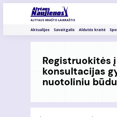
Pereiti
į
pagrindinį
ALYTAUS KRAŠTO LAIKRAŠTIS
turinį
Rubrikos
Aktualijos
Savaitgalis
Aldutės kraitė
Spo