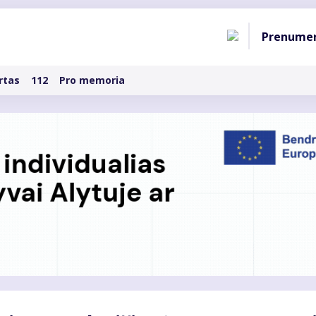
Pagri
Prenume
naviga
rtas
112
Pro memoria