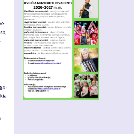
ve­
­sa,
­
 ge­
­kia
i