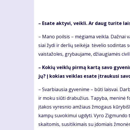
– Esa­te ak­ty­vi, veik­li. Ar daug tu­ri­te lai
– Ma­no po­il­sis – mė­gia­ma veik­la. Daž­nai v
siai žy­di ir der­lių sei­kė­ja tė­ve­lio so­din­ta
vais­ta­žo­les, gry­bau­ja­me, džiau­gia­mės ci­vi­l
– Ko­kių veik­lų pir­mą kar­tą sa­vo gy­ve­ni­
jų? Į ko­kias veik­las esa­te įtrau­ku­si sa­v
– Svar­biau­sia gy­ve­ni­me – bū­ti lais­vai. Dar­
ir mo­ku siū­ti dra­bu­žius. Ta­py­ba, me­ni­nė fo
įta­kos vy­res­nio am­žiaus žmo­gaus kū­ry­biš­
kam­pų su­vo­ki­mui ug­dy­ti. Vy­ro Zig­mun­do tr
skai­to­mis, su­si­ti­ki­mais su įdo­miais žmo­n