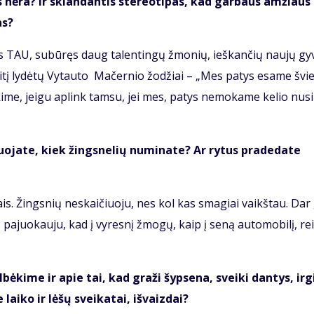
 nė­ra? Ir sklan­dan­tis ste­re­o­ti­pas, kad gar­baus am­žiaus
as?
us TAU, su­bū­ręs daug ta­len­tin­gų žmo­nių, ieš­kan­čių nau­jų gy­
i­tį ly­dė­tų Vy­tau­to Ma­čer­nio žo­džiai – „Mes pa­tys esa­me švie
­me, jei­gu ap­link tam­su, jei mes, pa­tys ne­mo­ka­me ke­lio nu­si
uo­ja­te, kiek žings­ne­lių nu­mi­na­te? Ar ry­tus pra­de­da­te
iais. Žings­nių ne­skai­čiuo­ju, nes kol kas sma­giai vaikš­tau. Dar
 pa­juo­kau­ju, kad į vy­res­nį žmo­gų, kaip į se­ną automobilį, rei
al­bė­ki­me ir apie tai, kad gra­ži šyp­se­na, svei­ki dan­tys, ir­g
ai­ko ir lė­šų svei­ka­tai, iš­vaiz­dai?