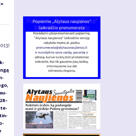
­
4013)
ek­
in­gą
n­
o­go,
lau­
928–
­te­
tin­
o­
e