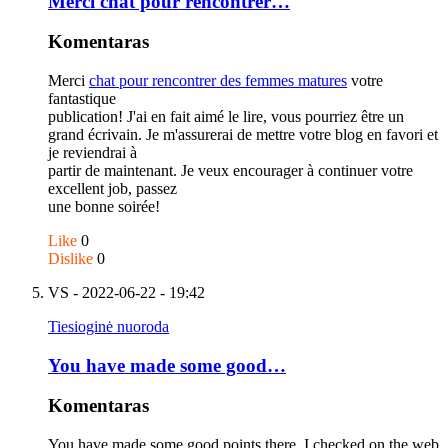
Merci chat pour rencontrer…
Komentaras
Merci
chat pour rencontrer des femmes matures
votre
fantastique
publication! J'ai en fait aimé le lire, vous pourriez être un
grand écrivain. Je m'assurerai de mettre votre blog en favori et
je reviendrai à
partir de maintenant. Je veux encourager à continuer votre
excellent job, passez
une bonne soirée!
Like
0
Dislike
0
VS
- 2022-06-22 - 19:42
Tiesioginė nuoroda
You have made some good…
Komentaras
You have made some good points there. I checked on the web