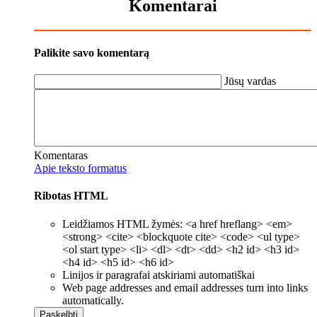
Komentarai
Palikite savo komentarą
Jūsų vardas
Komentaras
Apie teksto formatus
Ribotas HTML
Leidžiamos HTML žymės: <a href hreflang> <em>
<strong> <cite> <blockquote cite> <code> <ul type>
<ol start type> <li> <dl> <dt> <dd> <h2 id> <h3 id>
<h4 id> <h5 id> <h6 id>
Linijos ir paragrafai atskiriami automatiškai
Web page addresses and email addresses turn into links
automatically.