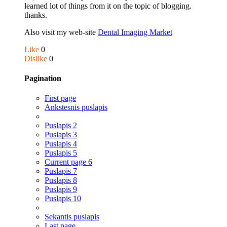
learned lot of things from it on the topic of blogging.
thanks.
Also visit my web-site
Dental Imaging Market
Like
0
Dislike
0
Pagination
First page
Ankstesnis puslapis
Puslapis
2
Puslapis
3
Puslapis
4
Puslapis
5
Current page
6
Puslapis
7
Puslapis
8
Puslapis
9
Puslapis
10
Sekantis puslapis
Last page