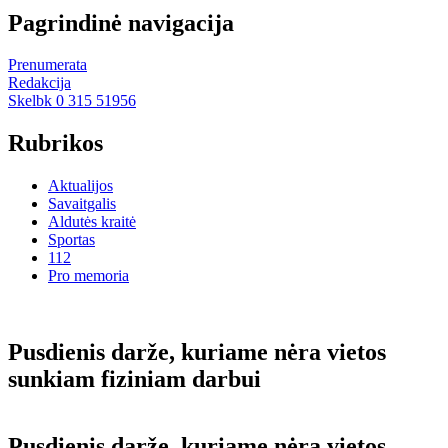
Pagrindinė navigacija
Prenumerata
Redakcija
Skelbk 0 315 51956
Rubrikos
Aktualijos
Savaitgalis
Aldutės kraitė
Sportas
112
Pro memoria
Pusdienis darže, kuriame nėra vietos
sunkiam fiziniam darbui
Pusdienis darže, kuriame nėra vietos