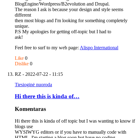
BlogEngine/Wordpress/B2evolution and Drupal.
The reason I ask is because your design and style seems
different
then most blogs and I'm looking for something completely
unique.
P.S My apologies for getting off-topic but I had to
ask!
Feel free to surf to my web page:
Alispo International
Like
0
Dislike
0
RZ
- 2022-07-22 - 11:15
Tiesioginė nuoroda
Hi there this is kinda of…
Komentaras
Hi there this is kinda of off topic but I was wanting to know if
blogs use
WYSIWYG editors or if you have to manually code with
HTML. I'm starting a blog soon but have no coding