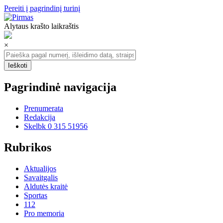
Pereiti į pagrindinį turinį
Alytaus krašto laikraštis
×
Pagrindinė navigacija
Prenumerata
Redakcija
Skelbk 0 315 51956
Rubrikos
Aktualijos
Savaitgalis
Aldutės kraitė
Sportas
112
Pro memoria