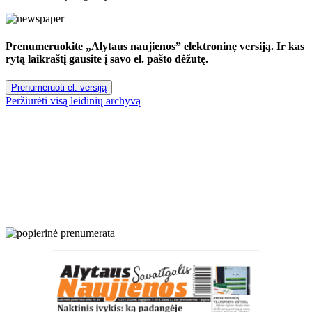
Prenumeruokite „Alytaus naujienos” elektroninę versiją. Ir kas
rytą laikraštį gausite į savo el. pašto dėžutę.
Prenumeruoti el. versiją
Peržiūrėti visą leidinių archyvą