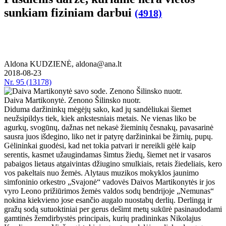
sunkiam fiziniam darbui
(4918)
Aldona KUDZIENĖ, aldona@ana.lt
2018-08-23
Nr.
95 (13178)
Daiva Martikonytė. Zenono Šilinsko nuotr.
Diduma daržininkų mėgėjų sako, kad jų sandėliukai šiemet
neužsipildys tiek, kiek ankstesniais metais. Ne vienas liko be
agurkų, svogūnų, dažnas net nekasė žieminių česnakų, pavasarinė
sausra juos išdegino, liko net ir patyrę daržininkai be žirnių, pupų.
Gėlininkai guodėsi, kad net tokia patvari ir nereikli gėlė kaip
serentis, kasmet užaugindamas šimtus žiedų, šiemet net ir vasaros
pabaigos lietaus atgaivintas džiugino smulkiais, retais žiedeliais, kero
vos pakeltais nuo žemės. Alytaus muzikos mokyklos jaunimo
simfoninio orkestro „Svajonė“ vadovės Daivos Martikonytės ir jos
vyro Leono prižiūrimos žemės valdos sodų bendrijoje „Nemunas“
nokina kiekvieno jose esančio augalo nuostabų derlių. Derlingą ir
gražų sodą sutuoktiniai per gerus dešimt metų sukūrė pasinaudodami
gamtinės žemdirbystės principais, kurių pradininkas Nikolajus