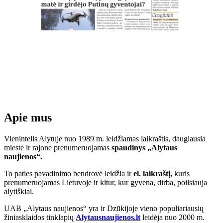
Apie mus
Vienintelis Alytuje nuo 1989 m. leidžiamas laikraštis, daugiausia
mieste ir rajone prenumeruojamas
spaudinys „Alytaus
naujienos“.
To paties pavadinimo bendrovė leidžia ir
el. laikraštį,
kuris
prenumeruojamas Lietuvoje ir kitur, kur gyvena, dirba, poilsiauja
alytiškiai.
UAB „Alytaus naujienos“ yra ir Dzūkijoje vieno populiariausių
žiniasklaidos tinklapių
Alytausnaujienos.lt
leidėja nuo 2000 m.