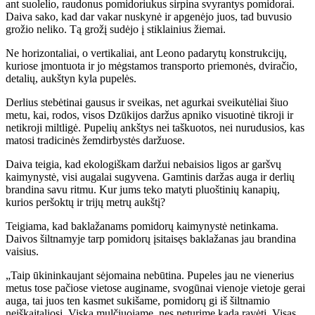
ant suolelio, raudonus pomidoriukus sirpina svyrantys pomidorai.
Daiva sako, kad dar vakar nuskynė ir apgenėjo juos, tad buvusio
grožio neliko. Tą grožį sudėjo į stiklainius žiemai.
Ne horizontaliai, o vertikaliai, ant Leono padarytų konstrukcijų,
kuriose įmontuota ir jo mėgstamos transporto priemonės, dviračio,
detalių, aukštyn kyla pupelės.
Derlius stebėtinai gausus ir sveikas, net agurkai sveikutėliai šiuo
metu, kai, rodos, visos Dzūkijos daržus apniko visuotinė tikroji ir
netikroji miltligė. Pupelių ankštys nei taškuotos, nei nurudusios, kas
matosi tradicinės žemdirbystės daržuose.
Daiva teigia, kad ekologiškam daržui nebaisios ligos ar garšvų
kaimynystė, visi augalai sugyvena. Gamtinis daržas auga ir derlių
brandina savu ritmu. Kur jums teko matyti pluoštinių kanapių,
kurios peršoktų ir trijų metrų aukštį?
Teigiama, kad baklažanams pomidorų kaimynystė netinkama.
Daivos šiltnamyje tarp pomidorų įsitaisęs baklažanas jau brandina
vaisius.
„Taip ūkininkaujant sėjomaina nebūtina. Pupeles jau ne vienerius
metus tose pačiose vietose auginame, svogūnai vienoje vietoje gerai
auga, tai juos ten kasmet sukišame, pomidorų gi iš šiltnamio
neiškaitaliosi. Viską mulčiuojame, nes neturime kada ravėti. Visas