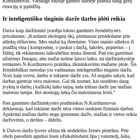
Kurdiumovas. Viešnagė tokioje gamtos salelėje palieka daug gerų
emocijų ir įspūdžių.
Ir inteligentiško tinginio darže darbo įdėti reikia
Daiva kaip daržininkė įvardija tokius gamtinės žemdirbystės
privalumus: „Kurdami ekologinį ūkį, pirmiausia prisidedame prie
atliekų rūšiavimo. Mes mažai ką išmetame. Visos maisto atliekos iš
pradžių eina į kompostinę, o paskui į daržą, šakelės, popierius – į
židinį, tik reklaminius laikraštėlius tenka išmesti. Pati esu ganėtinai
užsiėmęs žmogus, abu mažai turime laisvo laiko, tai daržininkystėje
remiamės N.Kurdiumovo praktika, ūkininkavimu mažame plote. Šis
žemdirbiškas metodas yra vadinamas inteligentiško tinginio daržu.
Nors kaip sversi, darbo ir tokiame darže yra. Aš negaliu sakyti, kad
darbas gamtoje nėra malonus. Gal tik tuomet, kai susidėsto daug
įvykių ir darbų į kažkokį laiko tarpą, tada triūsas darže jau mažiau
malonus tampa. Bet atostogų laiką čia maloniausia leisti.“
Pats gamtinės daržininkystės pradininkas N.Kurdiumovas
deklaruoja, kad tokiame darže nėra vietos sunkiam fiziniam darbui.
Apskritai mažiau darbo negu įprastame darže, mažiau ir vietos reikia
daržovėms, o derlius – didelis.
Ir Daivos daržo lysvės užima tik nedidelius žemės plotelius. Prie
obels pasodinti agurkai ūsais užsikabindami lipa į vaismedį, šalia,