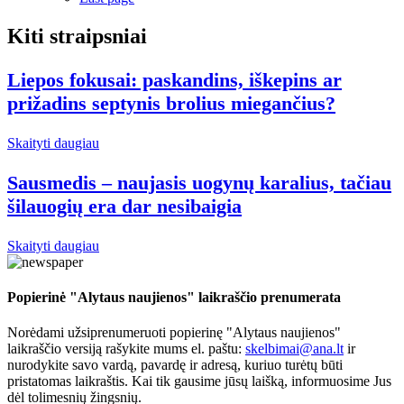
Kiti straipsniai
Liepos fokusai: paskandins, iškepins ar
prižadins septynis brolius miegančius?
Skaityti daugiau
Sausmedis – naujasis uogynų karalius, tačiau
šilauogių era dar nesibaigia
Skaityti daugiau
Popierinė "Alytaus naujienos" laikraščio prenumerata
Norėdami užsiprenumeruoti popierinę "Alytaus naujienos"
laikraščio versiją rašykite mums el. paštu:
skelbimai@ana.lt
ir
nurodykite savo vardą, pavardę ir adresą, kuriuo turėtų būti
pristatomas laikraštis. Kai tik gausime jūsų laišką, informuosime Jus
dėl tolimesnių žingsnių.