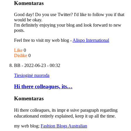
Komentaras
Good day! Do you use Twitter? I'd like to follow you if that
would be okay.
I'm definitely enjoying your blog and look forward to new
posts.
Feel free to visit my web blog -
Alispo International
Like
0
Dislike
0
BB
- 2022-06-23 - 00:32
Tiesioginė nuoroda
Hi there colleaɡues, its…
Komentaras
Hi there colleaɡues, its imprｅssive paragraph regarding
eԀucationand entirely explained, keep іt up all the time.
my wеb blog;
Fashion Blogs Australian