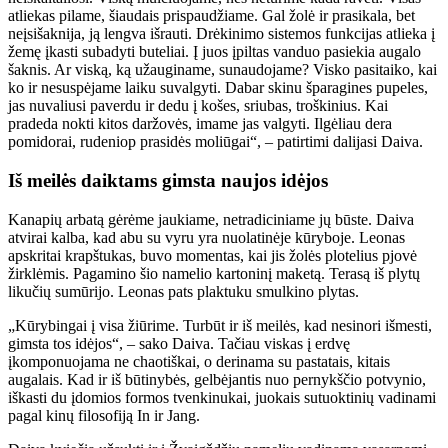
atliekas pilame, šiaudais prispaudžiame. Gal žolė ir prasikala, bet
neįsišaknija, ją lengva išrauti. Drėkinimo sistemos funkcijas atlieka į
žemę įkasti subadyti buteliai. Į juos įpiltas vanduo pasiekia augalo
šaknis. Ar viską, ką užauginame, sunaudojame? Visko pasitaiko, kai
ko ir nesuspėjame laiku suvalgyti. Dabar skinu šparagines pupeles,
jas nuvaliusi paverdu ir dedu į košes, sriubas, troškinius. Kai
pradeda nokti kitos daržovės, imame jas valgyti. Ilgėliau dera
pomidorai, rudeniop prasidės moliūgai“, – patirtimi dalijasi Daiva.
Iš meilės daiktams gimsta naujos idėjos
Kanapių arbatą gėrėme jaukiame, netradiciniame jų būste. Daiva
atvirai kalba, kad abu su vyru yra nuolatinėje kūryboje. Leonas
apskritai krapštukas, buvo momentas, kai jis žolės plotelius pjovė
žirklėmis. Pagamino šio namelio kartoninį maketą. Terasą iš plytų
likučių sumūrijo. Leonas pats plaktuku smulkino plytas.
„Kūrybingai į visa žiūrime. Turbūt ir iš meilės, kad nesinori išmesti,
gimsta tos idėjos“, – sako Daiva. Tačiau viskas į erdvę
įkomponuojama ne chaotiškai, o derinama su pastatais, kitais
augalais. Kad ir iš būtinybės, gelbėjantis nuo pernykščio potvynio,
iškasti du įdomios formos tvenkinukai, juokais sutuoktinių vadinami
pagal kinų filosofiją In ir Jang.