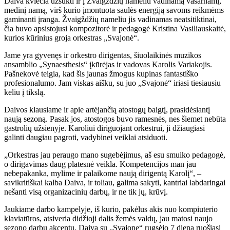
Daiva kviečia užsukti ir į Žvaigždžių nameliu vadinamą vasarnamį,
medinį namą, virš kurio įmontuota saulės energiją savoms reikmėms
gaminanti įranga. Žvaigždžių nameliu jis vadinamas neatsitiktinai,
čia buvo apsistojusi kompozitorė ir pedagogė Kristina Vasiliauskaitė,
kurios kūrinius groja orkestras „Svajonė“.
Jame yra gyvenęs ir orkestro dirigentas, šiuolaikinės muzikos
ansamblio „Synaesthesis“ įkūrėjas ir vadovas Karolis Variakojis.
Pašnekovė teigia, kad šis jaunas žmogus kupinas fantastiško
profesionalumo. Jam viskas aišku, su juo „Svajonė“ iriasi tiesiausiu
keliu į tikslą.
Daivos klausiame ir apie artėjančią atostogų baigtį, prasidėsiantį
naują sezoną. Pasak jos, atostogos buvo ramesnės, nes šiemet nebūta
gastrolių užsienyje. Karoliui diriguojant orkestrui, ji džiaugiasi
galinti daugiau pagroti, vadybinei veiklai atsiduoti.
„Orkestras jau peraugo mano sugebėjimus, aš esu smuiko pedagogė,
o dirigavimas daug platesnė veikla. Kompetencijos man jau
nebepakanka, mylime ir palaikome naują dirigentą Karolį“, –
savikritiškai kalba Daiva, ir toliau, galima sakyti, kantriai labdaringai
nešanti visą organizacinių darbų, ir ne tik jų, krūvį.
Jaukiame darbo kampelyje, iš kurio, pakėlus akis nuo kompiuterio
klaviatūros, atsiveria didžioji dalis žemės valdų, jau matosi naujo
sezono darbų akcentų. Daiva su „Svajone“ rugsėjo 7 dieną ruošiasi