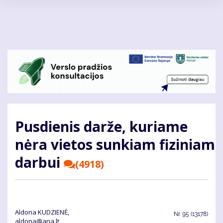
Pereiti
į
pagrindinį
turinį
Pusdienis darže, kuriame
nėra vietos sunkiam fiziniam
darbui
(4918)
Aldona KUDZIENĖ,
Nr.
95 (13178)
aldona@ana.lt