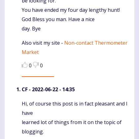
be looking for.
You have ended my four day lengthy hunt!
God Bless you man. Have a nice
day. Bye
Also visit my site -
Non-contact Thermometer
Market
0
0
CF
- 2022-06-22 - 14:35
Hi, of course this post is in fact pleasant and I
Komentaras
have
learned lot of things from it on the topic of
blogging.