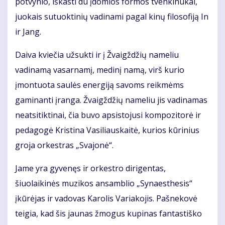
potvynio, iškasti du įdomios formos tvenkinukai,
juokais sutuoktinių vadinami pagal kinų filosofiją In
ir Jang.
Daiva kviečia užsukti ir į Žvaigždžių nameliu
vadinamą vasarnamį, medinį namą, virš kurio
įmontuota saulės energiją savoms reikmėms
gaminanti įranga. Žvaigždžių nameliu jis vadinamas
neatsitiktinai, čia buvo apsistojusi kompozitorė ir
pedagogė Kristina Vasiliauskaitė, kurios kūrinius
groja orkestras „Svajonė“.
Jame yra gyvenęs ir orkestro dirigentas,
šiuolaikinės muzikos ansamblio „Synaesthesis“
įkūrėjas ir vadovas Karolis Variakojis. Pašnekovė
teigia, kad šis jaunas žmogus kupinas fantastiško