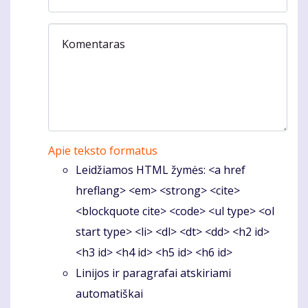
Komentaras
Apie teksto formatus
Leidžiamos HTML žymės: <a href
hreflang> <em> <strong> <cite>
<blockquote cite> <code> <ul type> <ol
start type> <li> <dl> <dt> <dd> <h2 id>
<h3 id> <h4 id> <h5 id> <h6 id>
Linijos ir paragrafai atskiriami
automatiškai