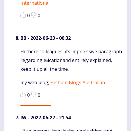
International
0
0
BB
- 2022-06-23 - 00:32
Hi there colleaɡues, its imprｅssive paragraph
Komentaras
regarding eԀucationand entirely explained,
keep іt up all the time.
my wеb blog;
Fashion Blogs Australian
0
0
IW
- 2022-06-22 - 21:54
Hi colleagues, how is the whole thing, and