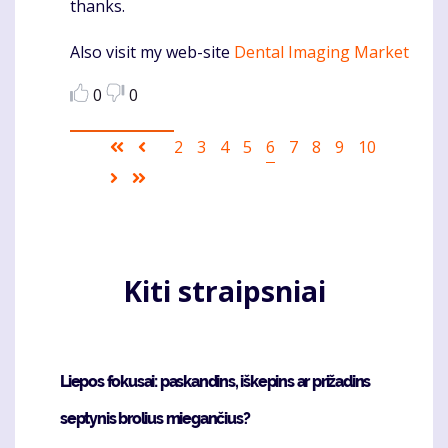
thanks.
Also visit my web-site
Dental Imaging Market
0
0
Pagination
First
Ankstesnis
Puslapis
2
Puslapis
3
Puslapis
4
Puslapis
5
Current
6
Puslapis
7
Puslapis
8
Puslapis
9
Puslapis
10
page
puslapis
page
Sekantis
Last
puslapis
page
Kiti straipsniai
Liepos fokusai: paskandins, iškepins ar prižadins
septynis brolius miegančius?