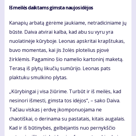
Iš meilės daiktams gimsta naujos idėjos
Kanapių arbatą gėrėme jaukiame, netradiciniame jų
būste. Daiva atvirai kalba, kad abu su vyru yra
nuolatinėje kūryboje. Leonas apskritai krapštukas,
buvo momentas, kai jis žolės plotelius pjovė
žirklėmis. Pagamino šio namelio kartoninį maketą.
Terasą iš plytų likučių sumūrijo. Leonas pats
plaktuku smulkino plytas.
„Kūrybingai į visa žiūrime. Turbūt ir iš meilės, kad
nesinori išmesti, gimsta tos idėjos“, – sako Daiva.
Tačiau viskas į erdvę įkomponuojama ne
chaotiškai, o derinama su pastatais, kitais augalais.
Kad ir iš būtinybės, gelbėjantis nuo pernykščio