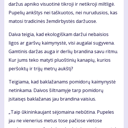
daržus apniko visuotinė tikroji ir netikroji miltligė.
Pupelių ankštys nei taškuotos, nei nurudusios, kas
matosi tradicinės žemdirbystės daržuose.
Daiva teigia, kad ekologiškam daržui nebaisios
ligos ar garšvų kaimynystė, visi augalai sugyvena.
Gamtinis daržas auga ir derlių brandina savu ritmu.
Kur jums teko matyti pluoštinių kanapių, kurios
peršoktų ir trijų metrų aukštį?
Teigiama, kad baklažanams pomidorų kaimynystė
netinkama. Daivos šiltnamyje tarp pomidorų
įsitaisęs baklažanas jau brandina vaisius.
„Taip ūkininkaujant sėjomaina nebūtina. Pupeles
jau ne vienerius metus tose pačiose vietose