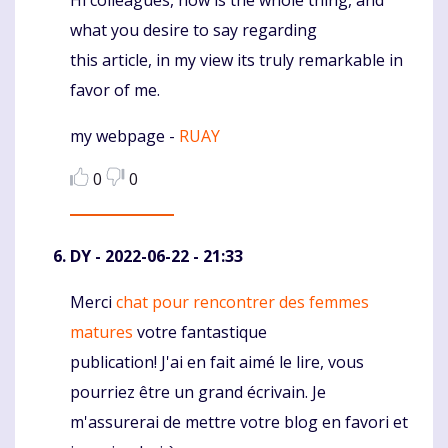
Komentaras
what you desire to say regarding
this article, in my view its truly remarkable in
favor of me.
my webpage -
RUAY
0
0
DY
- 2022-06-22 - 21:33
Merci
chat pour rencontrer des femmes
Komentaras
matures
votre fantastique
publication! J'ai en fait aimé le lire, vous
pourriez être un grand écrivain. Je
m'assurerai de mettre votre blog en favori et