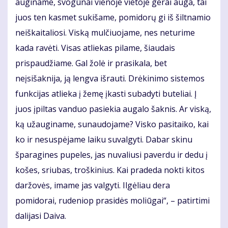
auginame, svogūnai vienoje vietoje gerai auga, tai
juos ten kasmet sukišame, pomidorų gi iš šiltnamio
neiškaitaliosi. Viską mulčiuojame, nes neturime
kada ravėti. Visas atliekas pilame, šiaudais
prispaudžiame. Gal žolė ir prasikala, bet
neįsišaknija, ją lengva išrauti. Drėkinimo sistemos
funkcijas atlieka į žemę įkasti subadyti buteliai. Į
juos įpiltas vanduo pasiekia augalo šaknis. Ar viską,
ką užauginame, sunaudojame? Visko pasitaiko, kai
ko ir nesuspėjame laiku suvalgyti. Dabar skinu
šparagines pupeles, jas nuvaliusi paverdu ir dedu į
košes, sriubas, troškinius. Kai pradeda nokti kitos
daržovės, imame jas valgyti. Ilgėliau dera
pomidorai, rudeniop prasidės moliūgai“, – patirtimi
dalijasi Daiva.