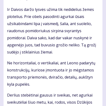
Ir Daivos daržo lysvės užima tik nedidelius žemės
plotelius. Prie obels pasodinti agurkai ūsais
užsikabindami lipa į vaismedį, šalia, ant suolelio,
raudonus pomidoriukus sirpina svyrantys
pomidorai. Daiva sako, kad dar vakar nuskynė ir
apgenėjo juos, tad buvusio grožio neliko. Tą grožį
sudėjo į stiklainius žiemai.
Ne horizontaliai, o vertikaliai, ant Leono padarytų
konstrukcijų, kuriose įmontuota ir jo mėgstamos
transporto priemonės, dviračio, detalių, aukštyn
kyla pupelės.
Derlius stebėtinai gausus ir sveikas, net agurkai
sveikutėliai šiuo metu, kai, rodos, visos Dzūkijos