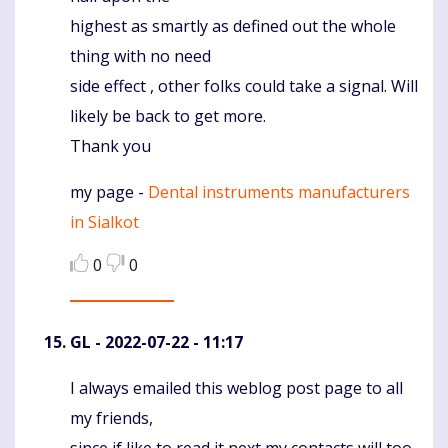
highest as smartly as defined out the whole
thing with no need
side effect , other folks could take a signal. Will
likely be back to get more.
Thank you
my page -
Dental instruments manufacturers
in Sialkot
0
0
GL
- 2022-07-22 - 11:17
I always emailed this weblog post page to all
Komentaras
my friends,
since if like to read it next my contacts will too.