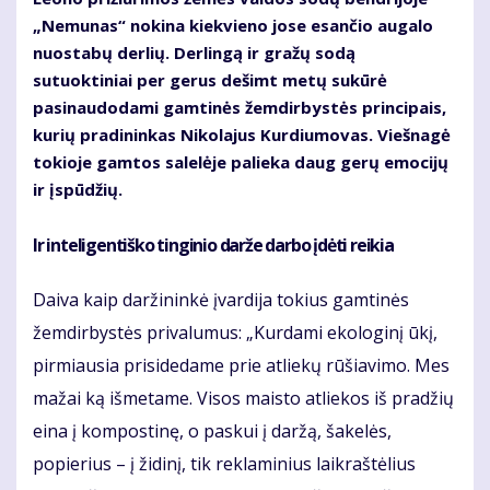
„Nemunas“ nokina kiekvieno jose esančio augalo
nuostabų derlių. Derlingą ir gražų sodą
sutuoktiniai per gerus dešimt metų sukūrė
pasinaudodami gamtinės žemdirbystės principais,
kurių pradininkas Nikolajus Kurdiumovas. Viešnagė
tokioje gamtos salelėje palieka daug gerų emocijų
ir įspūdžių.
Ir inteligentiško tinginio darže darbo įdėti reikia
Daiva kaip daržininkė įvardija tokius gamtinės
žemdirbystės privalumus: „Kurdami ekologinį ūkį,
pirmiausia prisidedame prie atliekų rūšiavimo. Mes
mažai ką išmetame. Visos maisto atliekos iš pradžių
eina į kompostinę, o paskui į daržą, šakelės,
popierius – į židinį, tik reklaminius laikraštėlius