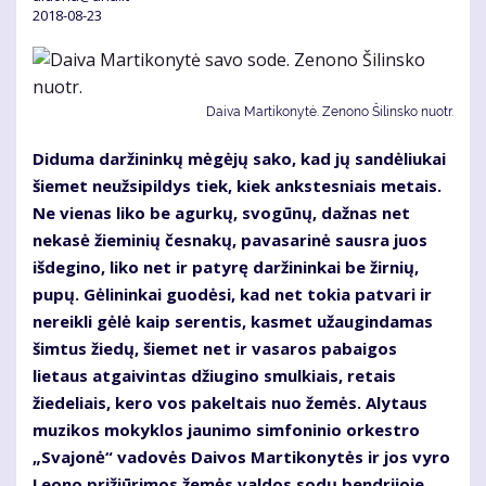
2018-08-23
Daiva Martikonytė. Zenono Šilinsko nuotr.
Diduma daržininkų mėgėjų sako, kad jų sandėliukai
šiemet neužsipildys tiek, kiek ankstesniais metais.
Ne vienas liko be agurkų, svogūnų, dažnas net
nekasė žieminių česnakų, pavasarinė sausra juos
išdegino, liko net ir patyrę daržininkai be žirnių,
pupų. Gėlininkai guodėsi, kad net tokia patvari ir
nereikli gėlė kaip serentis, kasmet užaugindamas
šimtus žiedų, šiemet net ir vasaros pabaigos
lietaus atgaivintas džiugino smulkiais, retais
žiedeliais, kero vos pakeltais nuo žemės. Alytaus
muzikos mokyklos jaunimo simfoninio orkestro
„Svajonė“ vadovės Daivos Martikonytės ir jos vyro
Leono prižiūrimos žemės valdos sodų bendrijoje