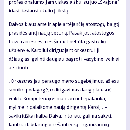
profesionalumo. Jam viskas aišku, su juo „Svajonė“
iriasi tiesiausiu keliu į tikslą.
Daivos klausiame ir apie artėjančią atostogų baigtį,
prasidėsiantį naują sezoną. Pasak jos, atostogos
buvo ramesnės, nes šiemet nebūta gastrolių
užsienyje. Karoliui diriguojant orkestrui, ji
džiaugiasi galinti daugiau pagroti, vadybinei veiklai
atsiduoti.
„Orkestras jau peraugo mano sugebėjimus, aš esu
smuiko pedagogė, o dirigavimas daug platesnė
veikla. Kompetencijos man jau nebepakanka,
mylime ir palaikome naują dirigentą Karolį“, –
savikritiškai kalba Daiva, ir toliau, galima sakyti,
kantriai labdaringai nešanti visą organizacinių