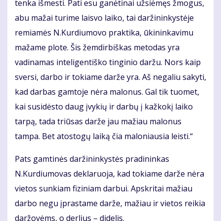
tenka išmesti. Pati esu ganėtinai užsiėmęs žmogus,
abu mažai turime laisvo laiko, tai daržininkystėje
remiamės N.Kurdiumovo praktika, ūkininkavimu
mažame plote. Šis žemdirbiškas metodas yra
vadinamas inteligentiško tinginio daržu. Nors kaip
sversi, darbo ir tokiame darže yra. Aš negaliu sakyti,
kad darbas gamtoje nėra malonus. Gal tik tuomet,
kai susidėsto daug įvykių ir darbų į kažkokį laiko
tarpą, tada triūsas darže jau mažiau malonus
tampa. Bet atostogų laiką čia maloniausia leisti.“
Pats gamtinės daržininkystės pradininkas
N.Kurdiumovas deklaruoja, kad tokiame darže nėra
vietos sunkiam fiziniam darbui. Apskritai mažiau
darbo negu įprastame darže, mažiau ir vietos reikia
daržovėms, o derlius – didelis.